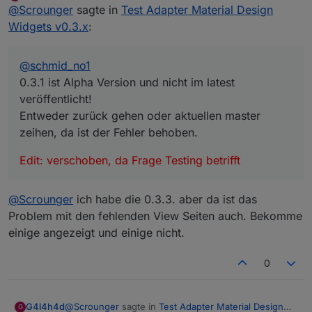
Offline
@
Scrounger
sagte in
Test Adapter Material Design
Entweder zurück gehen oder aktuellen master
zeihen, da ist der Fehler behoben.
Widgets v0.3.x
:
@
schmid_no1
0.3.1 ist Alpha Version und nicht im latest
veröffentlicht!
Entweder zurück gehen oder aktuellen master
zeihen, da ist der Fehler behoben.
Edit: verschoben, da Frage Testing betrifft
@
Scrounger
ich habe die 0.3.3. aber da ist das
Problem mit den fehlenden View Seiten auch. Bekomme
einige angezeigt und einige nicht.
0
@
Scrounger
sagte in
Test Adapter Material Design
G4l4h4d
G