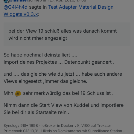
Glasfaser
schrieb am
27. Apr. 2020, 17:08
Hab mir jetzt zum vergleichen mal die Vis von
Edit:
Also mit der VIS von Kuddel klappt alles bei mir
zuletzt editiert von
Offline
@
G4l4h4d
sagte in
Test Adapter Material Design
@
Kuddel
gezogen (danke schon mal an Kuddel).
ist bei der View 19 schluß alles was danach kommt
wird nicht mher angezeigt
Widgets v0.3.x
:
bei der View 19 schluß alles was danach kommt
wird nicht mher angezeigt
So habe nochmal deinstalliert ....
Import deines Projektes ... Datenpunkt geändert .
und .... das gleiche wie du jetzt ... habe auch andere
Views eingesetzt ,immer das gleiche.
Mhh
sehr merkwürdig das bei 19 Schluss ist .
Nimm dann die Start View von Kuddel und importiere
Sie bei dir als Startseite rein .
Synology 918+ 16GB - ioBroker in Docker v9 , VISO auf Trekstor
Primebook C13 13,3" , Hikvision Domkameras mit Surveillance Station ..