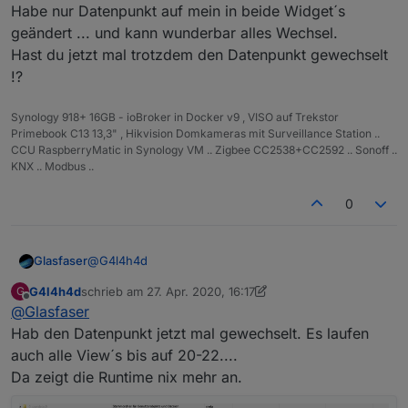
Habe nur Datenpunkt auf mein in beide Widget´s
angezeigt
geändert ... und kann wunderbar alles Wechsel.
Hast du jetzt mal trotzdem den Datenpunkt gewechselt
!?
Synology 918+ 16GB - ioBroker in Docker v9 , VISO auf Trekstor
Primebook C13 13,3" , Hikvision Domkameras mit Surveillance Station ..
CCU RaspberryMatic in Synology VM .. Zigbee CC2538+CC2592 .. Sonoff ..
KNX .. Modbus ..
0
@
G4l4h4d
Glasfaser
G4l4h4d
schrieb am
27. Apr. 2020, 16:17
G
Habe nur Datenpunkt auf mein in beide Widget´s
zuletzt editiert von G4l4h4d
Offline
@
Glasfaser
geändert ... und kann wunderbar alles Wechsel.
Hast du jetzt mal trotzdem den Datenpunkt
Hab den Datenpunkt jetzt mal gewechselt. Es laufen
gewechselt !?
auch alle View´s bis auf 20-22....
Da zeigt die Runtime nix mehr an.