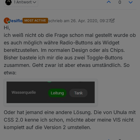
[Log]
Create
inner
vis
object
coronavirus-statistics
1 Antwort
0
[Log]
Create
inner
vis
object
coronavirus-statistics
[Log]
Create
inner
vis
object
coronavirus-statistics
[Log]
Create
inner
vis
object
coronavirus-statistics
lesiflo
schrieb am
26. Apr. 2020, 09:27
L
MOST ACTIVE
zuletzt editiert von lesiflo
Online
[Log]
Create
inner
vis
object
coronavirus-statistics
Hi,
[Log]
Create
inner
vis
object
coronavirus-statistics
ich weiß nicht ob die Frage schon mal gestellt wurde ob
[Log]
Create
inner
vis
object
coronavirus-statistics
es auch möglich währe Radio-Buttons als Widget
[Log]
Create
inner
vis
object
coronavirus-statistics
bereitzustellen. Im normalen Design oder als Chips.
[Log]
Create
inner
vis
object
coronavirus-statistics
Bisher bastele ich mir die aus zwei Toggle-Buttons
[Log]
Create
inner
vis
object
coronavirus-statistics
zusammen. Geht zwar ist aber etwas umständlich. So
[Log]
Create
inner
vis
object
coronavirus-statistics
etwa:
[Log]
Create
inner
vis
object
coronavirus-statistics
[Log]
Create
inner
vis
object
coronavirus-statistics
[Log]
Create
inner
vis
object
coronavirus-statistics
[Log]
Create
inner
vis
object
coronavirus-statistics
[Log]
Create
inner
vis
object
coronavirus-statistics
[Log]
Create
inner
vis
object
coronavirus-statistics
Oder hat jemand eine andere Lösung. Die von Uhula mit
[Log]
Create
inner
vis
object
coronavirus-statistics
[Log]
Create
inner
vis
object
coronavirus-statistics
CSS 2.0 kenne ich schon, möchte aber meine VIS nicht
[Log]
Create
inner
vis
object
coronavirus-statistics
komplett auf die Version 2 umstellen.
[Log]
Create
inner
vis
object
coronavirus-statistics
[Log]
Create
inner
vis
object
coronavirus-statistics