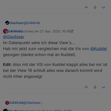
0
@
G4l4h4d
Glasfaser
G4l4h4d
schrieb am
27. Apr. 2020, 16:45
G
Also funktioniert es jetzt !?
zuletzt editiert von G4l4h4d
Offline
@
Glasfaser
Die gehen bei mir ...tv-Spielfilm ,Tagesschau und
Tierkreiszeichen !
siehst du auch im Datenpunkt das 20-22 geändert
Im Datenpunkt sehe ich diese View´s...
wird ?
Hab mir jetzt zum vergleichen mal die Vis von
@
Kuddel
gezogen (danke schon mal an Kuddel).
Edit:
Also mit der VIS von Kuddel klappt alles bei mir ist
bei der View 19 schluß alles was danach kommt wird
nicht mher angezeigt
0
@
Glasfaser
G4l4h4d
G
Im Datenpunkt sehe ich diese View´s...