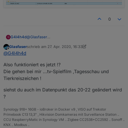
0
G4l4h4d
@
Glasfaser
G
Hab den Datenpunkt jetzt mal gewechselt. Es laufen
Glasfaser
schrieb am
27. Apr. 2020, 16:33
auch alle View´s bis auf 20-22....
zuletzt editiert von Glasfaser
Offline
@
G4l4h4d
Da zeigt die Runtime nix mehr an.
Also funktioniert es jetzt !?
Die gehen bei mir ...tv-Spielfilm ,Tagesschau und
Tierkreiszeichen !
siehst du auch im Datenpunkt das 20-22 geändert wird
?
Synology 918+ 16GB - ioBroker in Docker v9 , VISO auf Trekstor
Primebook C13 13,3" , Hikvision Domkameras mit Surveillance Station ..
CCU RaspberryMatic in Synology VM .. Zigbee CC2538+CC2592 .. Sonoff ..
KNX .. Modbus ..