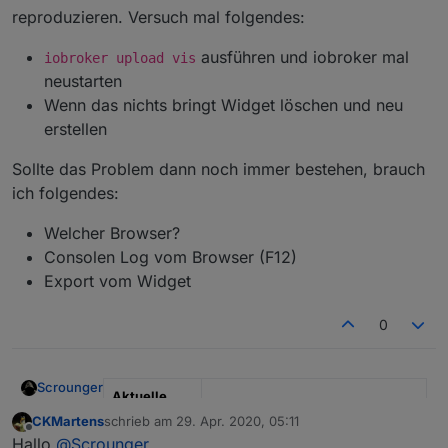
reproduzieren. Versuch mal folgendes:
ausführen und iobroker mal
iobroker upload vis
neustarten
Wenn das nichts bringt Widget löschen und neu
erstellen
Sollte das Problem dann noch immer bestehen, brauch
ich folgendes:
Welcher Browser?
Consolen Log vom Browser (F12)
Export vom Widget
0
Scrounger
Aktuelle
Test Version
0.3.x
CKMartens
schrieb am
29. Apr. 2020, 05:11
zuletzt editiert von
Offline
Hallo
@
Scrounger