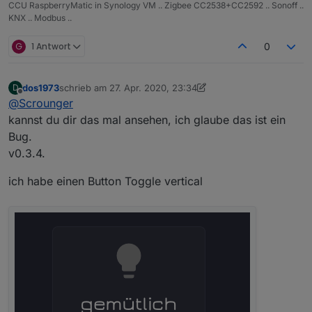
CCU RaspberryMatic in Synology VM .. Zigbee CC2538+CC2592 .. Sonoff ..
KNX .. Modbus ..
G
1 Antwort
0
dos1973
schrieb am
27. Apr. 2020, 23:34
D
zuletzt editiert von Scrounger
Offline
@
Scrounger
kannst du dir das mal ansehen, ich glaube das ist ein
Bug.
v0.3.4.
ich habe einen Button Toggle vertical