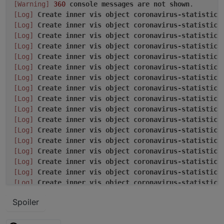
[Warning]
360
console
messages
are
not
shown
[Log]
Create
inner
vis
object
coronavirus-statistics
[Log]
Create
inner
vis
object
coronavirus-statistics
[Log]
Create
inner
vis
object
coronavirus-statistics
[Log]
Create
inner
vis
object
coronavirus-statistics
[Log]
Create
inner
vis
object
coronavirus-statistics
[Log]
Create
inner
vis
object
coronavirus-statistics
[Log]
Create
inner
vis
object
coronavirus-statistics
[Log]
Create
inner
vis
object
coronavirus-statistics
[Log]
Create
inner
vis
object
coronavirus-statistics
[Log]
Create
inner
vis
object
coronavirus-statistics
[Log]
Create
inner
vis
object
coronavirus-statistics
[Log]
Create
inner
vis
object
coronavirus-statistics
[Log]
Create
inner
vis
object
coronavirus-statistics
[Log]
Create
inner
vis
object
coronavirus-statistics
[Log]
Create
inner
vis
object
coronavirus-statistics
[Log]
Create
inner
vis
object
coronavirus-statistics
[Log]
Create
inner
vis
object
coronavirus-statistics
[Log]
Create
inner
vis
object
coronavirus-statistics
Spoiler
[Log]
Create
inner
vis
object
coronavirus-statistics
[Log]
Create
inner
vis
object
coronavirus-statistics