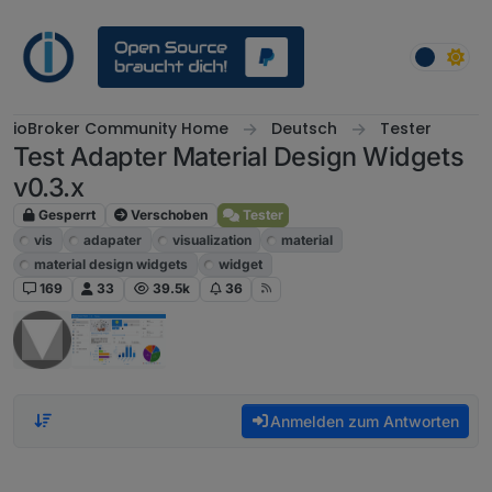
Weiter zum Inhalt
ioBroker Community Home
Deutsch
Tester
Test Adapter Material Design Widgets
v0.3.x
Gesperrt
Verschoben
Tester
vis
adapater
visualization
material
material design widgets
widget
169
33
39.5k
36
Anmelden zum Antworten