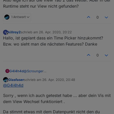
Runtime steht nur View nicht gefunden?
1 Antwort
0
killroy2
schrieb am
26. Apr. 2020, 20:22
K
zuletzt editiert von
Offline
Hallo, ist geplant dass ein Time Picker hinzukommt?
Bzw. wo sieht man die nächsten Features? Danke
0
G4l4h4d
@
Scrounger
G
Ja, der Datenpunkt ist vom typ number
Glasfaser
schrieb am
26. Apr. 2020, 20:48
zuletzt editiert von
Offline
@
G4l4h4d
Sorry , wenn ich auch getestet habe ... aber dein Vis mit
dem View Wechsel funktioniert .
Da stimmt etwas mit dem Datenpunkt nicht den du