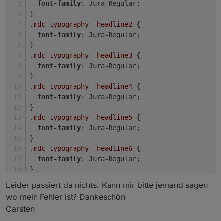
font-family
: Jura-Regular;
}
.mdc-typography--headline2
 {
font-family
: Jura-Regular;
}
Hab jetzt mal die TopBar und das View8 gelöscht und
.mdc-typography--headline3
 {
neu eingerichtet. Leider keine Besserung.
font-family
: Jura-Regular;
}
.mdc-typography--headline4
 {
font-family
: Jura-Regular;
}
.mdc-typography--headline5
 {
font-family
: Jura-Regular;
}
.mdc-typography--headline6
 {
font-family
: Jura-Regular;
}
Leider passiert da nichts. Kann mir bitte jemand sagen
wo mein Fehler ist? Dankeschön
In der TopBar liegt bei 2 die Vorhersage.
Carsten