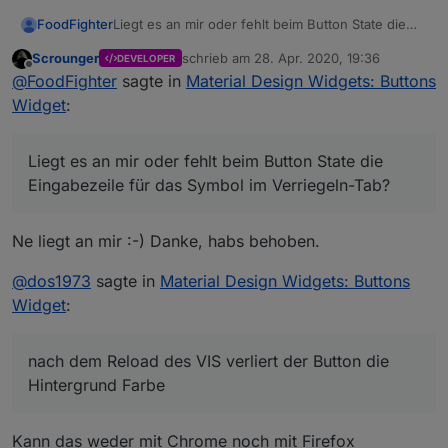
Liegt es an mir oder fehlt beim Button State die
FoodFighter
Eingabezeile für das Symbol im Verriegeln-Tab?
Scrounger
schrieb am
28. Apr. 2020, 19:36
DEVELOPER
zuletzt editiert von
Offline
@
FoodFighter
sagte in
Material Design Widgets: Buttons
Widget
:
Liegt es an mir oder fehlt beim Button State die
Eingabezeile für das Symbol im Verriegeln-Tab?
Beim Button Toggle und beim Vertical Button State
wird mir die Zeile angezeigt.
Ne liegt an mir :-) Danke, habs behoben.
Edit: Verschoben da Frage Fehler betrifft und
nicht Widget Einstellung
@
dos1973
sagte in
Material Design Widgets: Buttons
Widget
:
nach dem Reload des VIS verliert der Button die
Hintergrund Farbe
Kann das weder mit Chrome noch mit Firefox