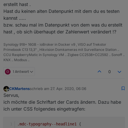
erstellt hast .
Hast du keinen alten Datenpunkt mit dem du es testen
kannst .....
bzw. schau mal im Datenpunkt von dem was du erstellt
hast , ob sich überhaupt der Zahlenwert verändert !?
Synology 918+ 16GB - ioBroker in Docker v9 , VISO auf Trekstor
Primebook C13 13,3" , Hikvision Domkameras mit Surveillance Station ..
CCU RaspberryMatic in Synology VM .. Zigbee CC2538+CC2592 .. Sonoff ..
KNX .. Modbus ..
G
1 Antwort
0
CKMartens
schrieb am
27. Apr. 2020, 06:06
zuletzt editiert von
Offline
Servus,
ich möchte die Schriftart der Cards ändern. Dazu habe
ich unter CSS folgendes eingetragfen:
.mdc-typography--headline1
 {