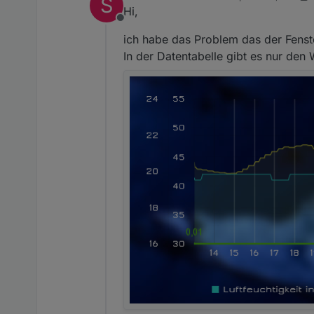
S
zuletzt editiert von stockics6
Hi,
Offline
ich habe das Problem das der Fenster
In der Datentabelle gibt es nur de