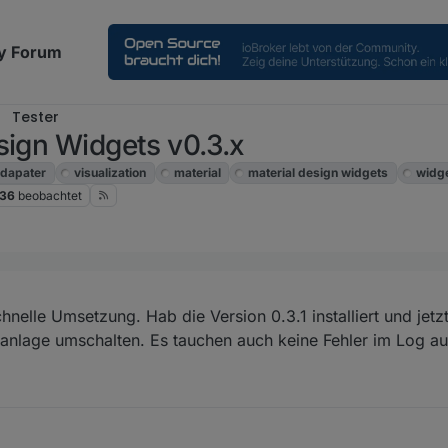
y Forum
Tester
sign Widgets v0.3.x
dapater
visualization
material
material design widgets
widg
36
beobachtet
utmoatisch vom vis in den korrekten type umgewandelt werden. Das sche
 vor dem schreiben des Wertes geprüft wird um welchen type es sich ha
hnelle Umsetzung. Hab die Version 0.3.1 installiert und jetz
n Widgets nochmal gegenprüfen
t betroffen ist und ich nicht alle testen kann benötige ich Eure Unters
sanlage umschalten. Es tauchen auch keine Fehler im Log auf
sion von git -> v0.3.1.