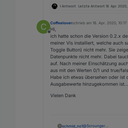
1 Antwort
Letzte Antwort
18. Apr. 2020,
Coffeelover
schrieb am
18. Apr. 2020, 10:17
C
zuletzt editiert von
Hi,
Offline
ich hatte schon die Version 0.2.x des
meiner Vis installiert, welche auch s
Toggle Button) nicht mehr. Sie zeig
Datenpunkte nicht mehr. Dabei tauc
auf. Nach meiner Einschätzung auch
aus mit den Werten 0/1 und true/fals
Habe ich etwas übersehen oder ist d
Ausgabewerte hinzugekommen ist...
Vielen Dank
@
Scrounger
schmid_no1
S