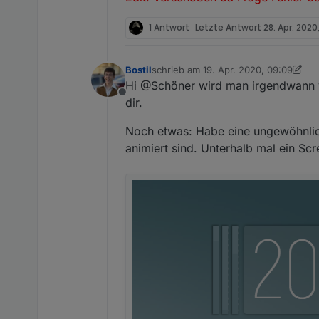
1 Antwort
Letzte Antwort
28. Apr. 2020
Bostil
schrieb am
19. Apr. 2020, 09:09
zuletzt editiert von Bostil
Hi @Schöner wird man irgendwann v
Offline
dir.
Noch etwas: Habe eine ungewöhnlic
animiert sind. Unterhalb mal ein Sc