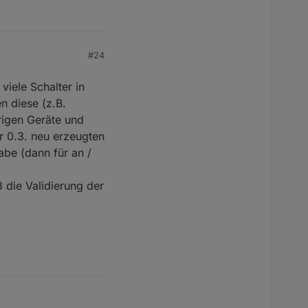
#24
viele Schalter in
en diese (z.B.
rigen Geräte und
r 0.3. neu erzeugten
be (dann für an /
 die Validierung der