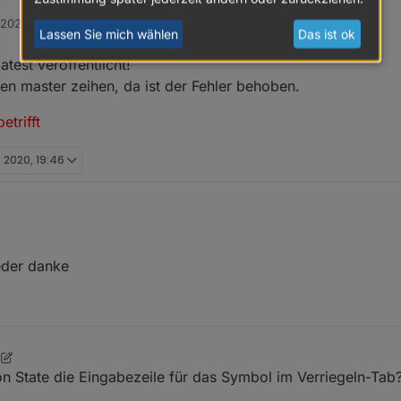
 2020, 10:39
en Adapter geupdatet auf 0.3.1
e Testing betrifft
 Scrounger
Lassen Sie mich wählen
Das ist ok
em dass die Topbar
atest veröffentlicht!
ohnt angezeigt, die Navigation zu einem anderen View funktionit nicht m
en master zeihen, da ist der Fehler behoben.
lles reibungslos gelaufen. Und irgendwie bekomme ich das downgrade n
etrifft
nmal was mitbekommen?
. 2020, 19:46
nicht im latest veröffentlicht!
r aktuellen master zeihen, da ist der Fehler behoben.
Testing betrifft
ieder danke
2
ton State die Eingabezeile für das Symbol im Verriegeln-Tab