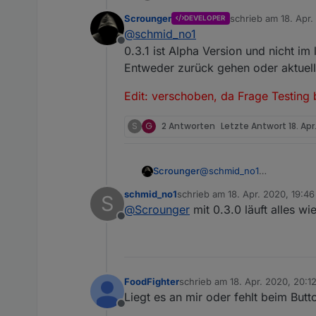
Hallo scrounger
Scrounger
schrieb am
18. Apr.
DEVELOPER
Habe gestern Abend dein
Edit: verschoben, da Frag
zuletzt editiert von
@
schmid_no1
Jetzt habe ich das Probl
Offline
Nicht mehr funktioniert.
0.3.1 ist Alpha Version und nicht im l
Die 1 Seite wird wie gew
Entweder zurück gehen oder aktuell
Auf Version 0.2.76 ist a
obs daran liegt.
Edit: verschoben, da Frage Testing b
Hast du in der Art scho
S
G
2 Antworten
Letzte Antwort
18. Apr
@
schmid_no1
Scrounger
0.3.1 ist Alpha Version und 
schmid_no1
schrieb am
18. Apr. 2020, 19:46
S
Entweder zurück gehen ode
Edit: verschoben, da Frage 
zuletzt editiert von
@
Scrounger
mit 0.3.0 läuft alles w
Offline
FoodFighter
schrieb am
18. Apr. 2020, 20:1
zuletzt editiert von Scrounger
Liegt es an mir oder fehlt beim But
Offline