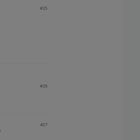
#25
ehr.
icht hin zum schauen
#26
#27
?