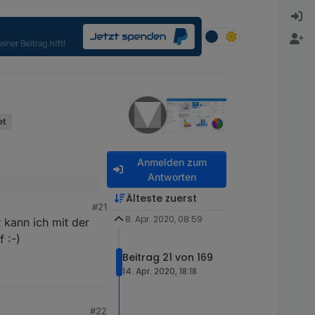
et
Anmelden zum
Antworten
int aber wohl nicht
Älteste zuerst
#21
8. Apr. 2020, 08:59
ndelt.
t kann ich mit der
tützung!
 :-)
Beitrag 21 von 169
14. Apr. 2020, 18:18
#22