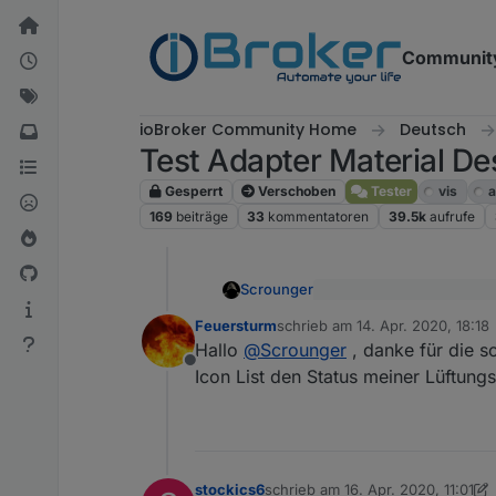
Weiter zum Inhalt
Communit
ioBroker Community Home
Deutsch
Test Adapter Material De
Gesperrt
Verschoben
Tester
vis
a
169
beiträge
33
kommentatoren
39.5k
aufrufe
Scrounger
Dachte das die Werte a
Feuersturm
schrieb am
14. Apr. 2020, 18:18
so zu sein.
zuletzt editiert von
Hab jetzt eingebaut, dass
Hallo
@
Scrounger
, danke für die sc
Das muss ich bei alle
Da davon quasi jedes Widge
Offline
Icon List den Status meiner Lüftung
Bitte teste die aktuelle Ver
stockics6
schrieb am
16. Apr. 2020, 11:01