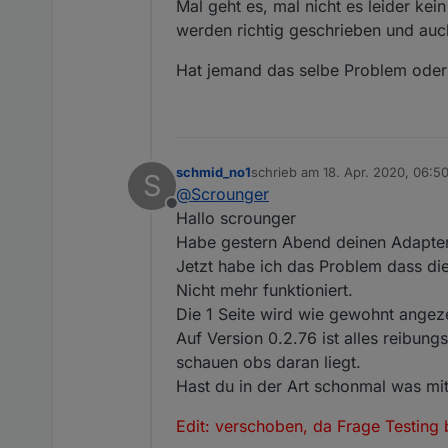
Mal geht es, mal nicht es leider kei
werden richtig geschrieben und auch 
Hat jemand das selbe Problem oder
schmid_no1
schrieb am
18. Apr. 2020, 06:5
S
zuletzt editiert von Scrounger
@
Scrounger
Offline
Hallo scrounger
Habe gestern Abend deinen Adapter
Jetzt habe ich das Problem dass di
Nicht mehr funktioniert.
Die 1 Seite wird wie gewohnt angeze
Auf Version 0.2.76 ist alles reibu
schauen obs daran liegt.
Hast du in der Art schonmal was 
Edit: verschoben, da Frage Testing b