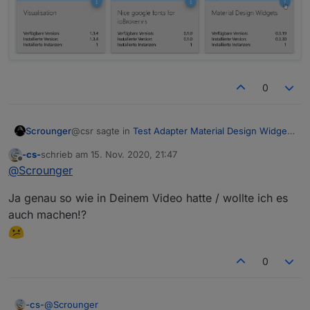
0
@csr sagte in
Test Adapter Material Design Widgets
Scrounger
v0.3.x
:
-cs-
schrieb am
15. Nov. 2020, 21:47
zuletzt editiert von
Offline
$ ./iobroker upgrade vis-
@
Scrounger
materialdesign@0.3.19
mit
upgrade
update man nur die daten unter files.
Ja genau so wie in Deinem Video hatte / wollte ich es
Ein Adapter update / installation einer spezifischen
auch machen!?
version geht mit
npm -i xxx
, weiß ich aber auch
nicht auswendig. Mach das immer über die
Oberfläche:
0
@
Scrounger
-cs-