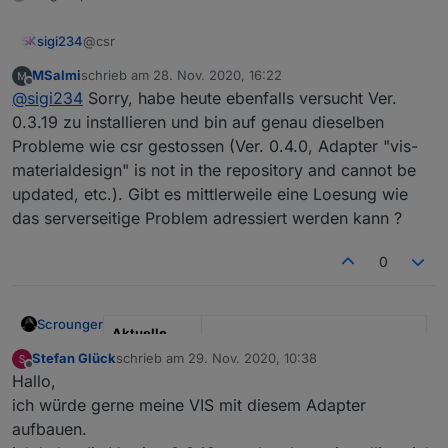
@csr
sigi234
MSalmi
schrieb am
28. Nov. 2020, 16:22
Ok, Gute Nacht.
zuletzt editiert von
Offline
@
sigi234
Sorry, habe heute ebenfalls versucht Ver.
0.3.19 zu installieren und bin auf genau dieselben
Probleme wie csr gestossen (Ver. 0.4.0, Adapter "vis-
materialdesign" is not in the repository and cannot be
updated, etc.). Gibt es mittlerweile eine Loesung wie
das serverseitige Problem adressiert werden kann ?
0
Scrounger
Aktuelle
Test Version
0.3.x
Stefan Glück
schrieb am
29. Nov. 2020, 10:38
zuletzt editiert von
Offline
Hallo,
Veröffentlich
08.04.2020
ich würde gerne meine VIS mit diesem Adapter
ungsdatum
aufbauen.
Github Link
https://github.com/Scrounger/iob