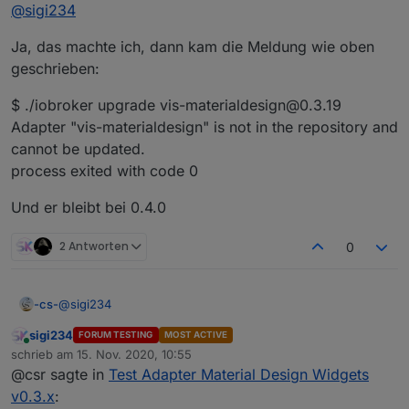
Offline
@
sigi234
Ja, das machte ich, dann kam die Meldung wie oben
geschrieben:
$ ./iobroker upgrade vis-materialdesign@0.3.19
Adapter "vis-materialdesign" is not in the repository and
cannot be updated.
process exited with code 0
Und er bleibt bei 0.4.0
2 Antworten
0
@
sigi234
-cs-
sigi234
FORUM TESTING
MOST ACTIVE
Ja, das machte ich, dann kam die Meldung wie oben
Online
schrieb am
15. Nov. 2020, 10:55
geschrieben:
zuletzt editiert von
@csr sagte in
Test Adapter Material Design Widgets
$ ./iobroker upgrade vis-materialdesign@0.3.19
Adapter "vis-materialdesign" is not in the repository and
v0.3.x
:
cannot be updated.