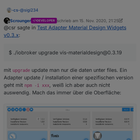
@
sigi234
-cs-
Scrounger
schrieb am
15. Nov. 2020, 21:25
DEVELOPER
Ja, das machte ich, dann kam die Meldung wie oben
zuletzt editiert von Scrounger
Offline
@csr sagte in
Test Adapter Material Design Widgets
geschrieben:
$ ./iobroker upgrade vis-materialdesign@0.3.19
v0.3.x
:
Adapter "vis-materialdesign" is not in the repository and
cannot be updated.
Und er bleibt bei 0.4.0
process exited with code 0
$ ./iobroker upgrade vis-materialdesign@0.3.19
mit
update man nur die daten unter files. Ein
upgrade
Adapter update / installation einer spezifischen version
geht mit
, weiß ich aber auch nicht
npm -i xxx
auswendig. Mach das immer über die Oberfläche: