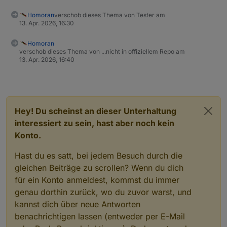
Kategorie 'Test' umgezogen und ein neuer Thread
wegen Anhebung Version aufgemacht worden.
Die alten Threads findet ihr hier:
Homoran
verschob dieses Thema von Tester am
13. Apr. 2026, 16:30
https://forum.iobroker.net/topic/26925/test-
Bitte bei Fragen zu den Widget Einstellungen
adapter-material-design-widgets-v0-2-x
Homoran
diese zuerst durchlesen, da dort viele Fragen zu
https://forum.iobroker.net/topic/26199/test-
verschob dieses Thema von ...nicht in offiziellem Repo am
den Widget Einstellungen beantwortet wurden!
adapter-material-design-widgets-v0-1-x
13. Apr. 2026, 16:40
https://forum.iobroker.net/topic/25374/neuer-
vis-adpater-material-design-widgets
Hey! Du scheinst an dieser Unterhaltung
interessiert zu sein, hast aber noch kein
Konto.
Hast du es satt, bei jedem Besuch durch die
gleichen Beiträge zu scrollen? Wenn du dich
für ein Konto anmeldest, kommst du immer
genau dorthin zurück, wo du zuvor warst, und
kannst dich über neue Antworten
benachrichtigen lassen (entweder per E-Mail