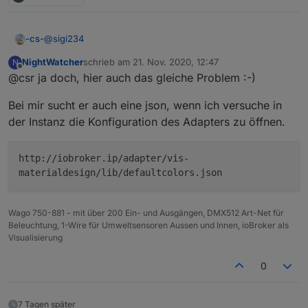
@
sigi234
-cs-
NightWatcher
schrieb am
21. Nov. 2020, 12:47
N
Nö, aber ein Bett in das ich jetzt muss
,
zuletzt editiert von
Offline
@csr ja doch, hier auch das gleiche Problem :-)
Morgen muss wieder Kohle für diese Spielereien
angeschafft werden :-) .
Hoffe, dass andere das Problem nicht haben, meine VIS
Bei mir sucht er auch eine json, wenn ich versuche in
habe ich heute mit anderen Widgets gemacht.
... Achso dennoch Danke
der Instanz die Konfiguration des Adapters zu öffnen.
http://iobroker.ip/adapter/vis-
materialdesign/lib/defaultcolors.json
Wago 750-881 - mit über 200 Ein- und Ausgängen, DMX512 Art-Net für
Beleuchtung, 1-Wire für Umweltsensoren Aussen und Innen, ioBroker als
Visualisierung
0
7 Tagen später