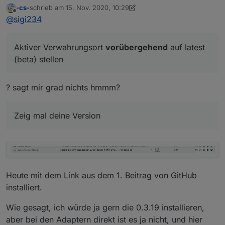
v0.3.x
:
-cs-
schrieb am
15. Nov. 2020, 10:29
zuletzt editiert von -cs-
Offline
@
sigi234
@
sigi234
0.3.19
Ich würde ja auch den 0.9.19 installieren, aber
geht ja nicht,
Aktiver Verwahrungsort
vorübergehend
auf latest
( Adapter "vis-materialdesign" is not in the
Aktiver Verwahrungsort
vorübergehend
auf latest
(beta) stellen
repository )
(beta) stellen
Zeig mal deine Version
? sagt mir grad nichts hmmm?
Zeig mal deine Version
Heute mit dem Link aus dem 1. Beitrag von GitHub
installiert.
Wie gesagt, ich würde ja gern die 0.3.19 installieren,
aber bei den Adaptern direkt ist es ja nicht, und hier