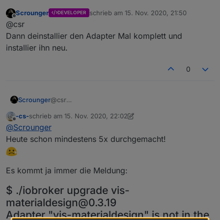
Scrounger
schrieb am
15. Nov. 2020, 21:50
DEVELOPER
Ja genau so wie in Deinem Video hatte / wollte ich es
zuletzt editiert von
Offline
@csr
auch machen!?
Dann deinstallier den Adapter Mal komplett und
installier ihn neu.
0
Scrounger
@csr
Dann deinstallier den Adapter Mal komplett und
-cs-
schrieb am
15. Nov. 2020, 22:02
installier ihn neu.
zuletzt editiert von -cs-
Offline
@
Scrounger
Heute schon mindestens 5x durchgemacht!
Es kommt ja immer die Meldung:
$ ./iobroker upgrade vis-
materialdesign@0.3.19
Adapter "vis-materialdesign" is not in the