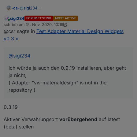
@
sigi234
-cs-
? Kapier ich jetzt nicht.
sigi234
FORUM TESTING
MOST ACTIVE
Weil der Adapter noch "alpha" ist?
Online
schrieb am
15. Nov. 2020, 10:19
zuletzt editiert von sigi234
@csr sagte in
Test Adapter Material Design Widgets
Ich würde ja auch den 0.9.19 installieren, aber geht ja
nicht,
v0.3.x
:
( Adapter "vis-materialdesign" is not in the repository )
Also muss ich mir keine Gedanken wegen dem Ladekreis
machen?
@
sigi234
Ich würde ja auch den 0.9.19 installieren, aber geht
ja nicht,
( Adapter "vis-materialdesign" is not in the
repository )
0.3.19
Aktiver Verwahrungsort
vorübergehend
auf latest
(beta) stellen