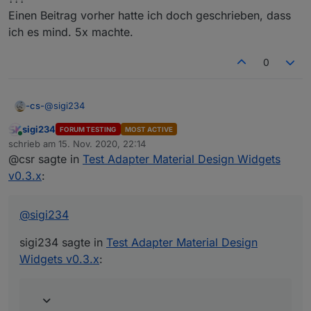
Einen Beitrag vorher hatte ich doch geschrieben, dass
ich es mind. 5x machte.
0
@
sigi234
-cs-
sigi234
FORUM TESTING
MOST ACTIVE
sigi234 sagte in
Test Adapter Material Design Widgets
Online
schrieb am
15. Nov. 2020, 22:14
v0.3.x
:
zuletzt editiert von
@csr sagte in
Test Adapter Material Design Widgets
Das auch schon gemacht?
v0.3.x
:
???
@
sigi234
Einen Beitrag vorher hatte ich doch geschrieben, dass ich
es mind. 5x machte.
sigi234 sagte in
Test Adapter Material Design
Widgets v0.3.x
: