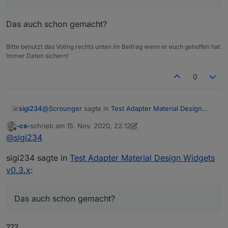
Das auch schon gemacht?
Bitte benutzt das Voting rechts unten im Beitrag wenn er euch geholfen hat.
Immer Daten sichern!
0
@
Scrounger
sagte in
Test Adapter Material Design
sigi234
Widgets v0.3.x
:
-cs-
schrieb am
15. Nov. 2020, 22:12
zuletzt editiert von -cs-
Offline
Dann deinstallier den Adapter Mal komplett und
@
sigi234
installier ihn neu.
Das auch schon gemacht?
sigi234 sagte in
Test Adapter Material Design Widgets
v0.3.x
:
Das auch schon gemacht?
???