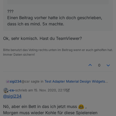
???
Einen Beitrag vorher hatte ich doch geschrieben,
dass ich es mind. 5x machte.
Ok, sehr komisch. Hast du TeamViewer?
Bitte benutzt das Voting rechts unten im Beitrag wenn er euch geholfen hat.
Immer Daten sichern!
0
@csr sagte in
Test Adapter Material Design Widgets
sigi234
v0.3.x
:
-cs-
schrieb am
15. Nov. 2020, 22:17
zuletzt editiert von -cs-
Offline
@
sigi234
@
sigi234
Ok, sehr komisch. Hast du TeamViewer?
sigi234 sagte in
Test Adapter Material Design
Nö, aber ein Bett in das ich jetzt muss
,
Widgets v0.3.x
:
Morgen muss wieder Kohle für diese Spielereien