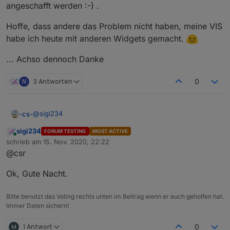
angeschafft werden :-) .
Das auch schon gemacht?
Hoffe, dass andere das Problem nicht haben, meine VIS
habe ich heute mit anderen Widgets gemacht.
???
Einen Beitrag vorher hatte ich doch geschrieben,
... Achso dennoch Danke
dass ich es mind. 5x machte.
N
2 Antworten
0
@
sigi234
-cs-
sigi234
FORUM TESTING
MOST ACTIVE
Nö, aber ein Bett in das ich jetzt muss
,
Online
schrieb am
15. Nov. 2020, 22:22
Morgen muss wieder Kohle für diese Spielereien
zuletzt editiert von
@csr
angeschafft werden :-) .
Hoffe, dass andere das Problem nicht haben, meine VIS
habe ich heute mit anderen Widgets gemacht.
Ok, Gute Nacht.
... Achso dennoch Danke
Bitte benutzt das Voting rechts unten im Beitrag wenn er euch geholfen hat.
Immer Daten sichern!
1 Antwort
0