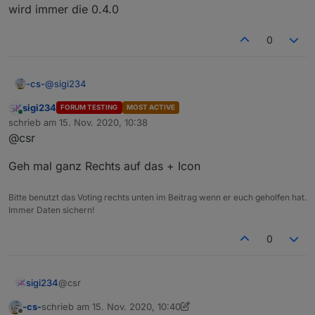
wird immer die 0.4.0
0
@
sigi234
-cs-
sigi234
FORUM TESTING
MOST ACTIVE
Online
Aktiver Verwahrungsort
vorübergehend
auf latest
schrieb am
15. Nov. 2020, 10:38
zuletzt editiert von
(beta) stellen
@csr
? sagt mir grad nichts hmmm?
Geh mal ganz Rechts auf das + Icon
Zeig mal deine Version
Bitte benutzt das Voting rechts unten im Beitrag wenn er euch geholfen hat.
Immer Daten sichern!
0
Heute mit dem Link aus dem 1. Beitrag von GitHub
installiert.
Wie gesagt, ich würde ja gern die 0.3.19 installieren, aber
@csr
sigi234
bei den Adaptern direkt ist es ja nicht, und hier wird
immer die 0.4.0
-cs-
schrieb am
15. Nov. 2020, 10:40
Geh mal ganz Rechts auf das + Icon
zuletzt editiert von -cs-