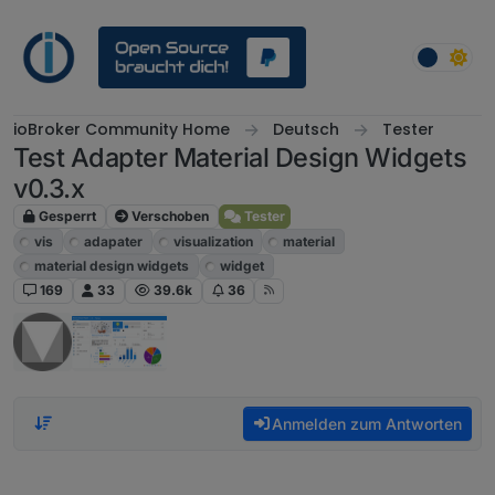
Weiter zum Inhalt
ioBroker Community Home
Deutsch
Tester
Test Adapter Material Design Widgets
v0.3.x
Gesperrt
Verschoben
Tester
vis
adapater
visualization
material
material design widgets
widget
169
33
39.6k
36
Anmelden zum Antworten