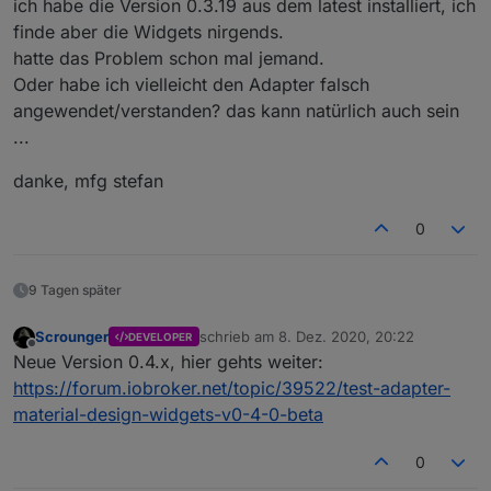
ich habe die Version 0.3.19 aus dem latest installiert, ich
roker.vis-materialdesign
finde aber die Widgets nirgends.
hatte das Problem schon mal jemand.
Ich bitte Euch zukünftig alle Fragen bzgl.
Oder habe ich vielleicht den Adapter falsch
Einstellungen, Verständnis, Skripte, etc. im
entsprechenden Thema des zugehörigen Widgets
siehe
Material Design Widgets Themen
angewendet/verstanden? das kann natürlich auch sein
zu posten!
Hallo zusammen,
...
ich arbeite aktuell an einem VIS-Adapter, der auf
Google material components web Bibliothek
basiert
Der Adapter befindet sich bereits im latest
danke, mfg stefan
und "echte" Material Widgets zur Verfügung stellt
repository.
inkl. der entsprechenden Effekt, wie Overlay, ripple,
Neue Funktionen (Widgets) werde ich zu erst hier
Folgende Elemente sind bereits enthalten:
0
etc.
vorstellen - wer dieses testen möchte muss direkt
von github installieren:
https://github.com/Scrounger/iobroker.vis-
9 Tagen später
materialdesign
.
Nach erfolgreichem Feedback mach ich eine neue
Version für das latest.
Scrounger
schrieb am
8. Dez. 2020, 20:22
DEVELOPER
zuletzt editiert von
Offline
Neue Version 0.4.x, hier gehts weiter:
https://forum.iobroker.net/topic/39522/test-adapter-
material-design-widgets-v0-4-0-beta
0
Gemäß den Forumsrichtlinien ist das Thema in die