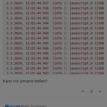
3.3
.2024
,
12
:01:44.937
	[
info
 ]
:
javascript.0
(21005
3.3
.2024
,
12
:01:44.938
	[
info
 ]
:
javascript.0
(21005
3.3
.2024
,
12
:01:44.943
	[
info
 ]
:
javascript.0
(21005
3.3
.2024
,
12
:01:44.943
	[
info
 ]
:
javascript.0
(21005
3.3
.2024
,
12
:01:44.944
	[
info
 ]
:
javascript.0
(21005
3.3
.2024
,
12
:01:44.944
	[
info
 ]
:
javascript.0
(21005
3.3
.2024
,
12
:01:44.944
	[
info
 ]
:
javascript.0
(21005
3.3
.2024
,
12
:01:44.945
	[
info
 ]
:
javascript.0
(21005
3.3
.2024
,
12
:01:44.945
	[
info
 ]
:
javascript.0
(21005
3.3
.2024
,
12
:01:44.946
	[
info
 ]
:
javascript.0
(21005
3.3
.2024
,
12
:01:44.946
	[
info
 ]
:
javascript.0
(21005
3.3
.2024
,
12
:01:44.946
	[
info
 ]
:
javascript.0
(21005
3.3
.2024
,
12
:01:44.947
	[
info
 ]
:
javascript.0
(21005
3.3
.2024
,
12
:01:44.947
	[
info
 ]
:
javascript.0
(21005
3.3
.2024
,
12
:01:44.947
	[
info
 ]
:
javascript.0
(21005
3.3
.2024
,
12
:01:44.948
	[
info
 ]
:
javascript.0
(21005
Kann mir jemand helfen?
3.3
.2024
,
12
:01:44.948
	[
info
 ]
:
javascript.0
(21005
3.3
.2024
,
12
:01:44.948
	[
info
 ]
:
javascript.0
(21005
0
3.3
.2024
,
12
:01:44.949
	[
info
 ]
:
javascript.0
(21005
3.3
.2024
,
12
:01:44.949
	[
info
 ]
:
javascript.0
(21005
3.3
.2024
,
12
:01:44.949
	[
info
 ]
:
javascript.0
(21005
Hallo Zusammen,
dike1982
D