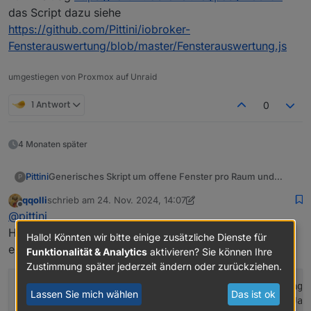
das Script dazu siehe
https://github.com/Pittini/iobroker-
Fensterauswertung/blob/master/Fensterauswertung.js
umgestiegen von Proxmox auf Unraid
1 Antwort
0
4 Monaten später
Generisches Skript um offene Fenster pro Raum und
Pittini
P
insgesamt zu zählen sowie offen/zu States anzulegen.
qqolli
schrieb am
24. Nov. 2024, 14:07
zuletzt editiert von qqolli
Offline
@
pittini
Hi, ich nutze dein Skript schon ziemlich lange und
Hallo! Könnten wir bitte einige zusätzliche Dienste für
erfolgreich. Jetzt bekomme ich folgende Warnung:
Funktionalität & Analytics
aktivieren? Sie können Ihre
Zustimmung später jederzeit ändern oder zurückziehen.
javascript
.0
15
:
05
:
58.657
	info	Stop
Lassen Sie mich wählen
Das ist ok
javascript
.0
15
:
05
:
58.761
	info	
Start
 Jav