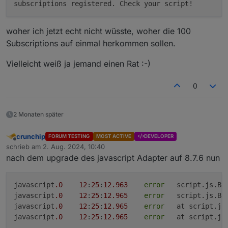
subscriptions registered. Check your script!
Legt pro Raum zwei Datenpunkte an
3.3.2024, 12:01:45.035	[warn ]: javascript.0
(Raumfensteroffenzähler und Raumfensterstatus),
3.3.2024, 12:01:45.036	[warn ]: javascript.0
sowie vier Datenpunkte fürs gesamte.
3.3.2024, 12:01:45.036	[warn ]: javascript.0
woher ich jetzt echt nicht wüsste, woher die 100
Möglichkeit eine Meldung/Ansage via
3.3.2024, 12:01:45.037	[warn ]: javascript.0
Subscriptions auf einmal herkommen sollen.
Telegram/Alexa nach x Minuten einmalig oder
3.3.2024, 12:01:45.039	[info ]: javascript.0
zyklisch bis Fensterschließung auszugeben.
3.3.2024, 12:01:45.040	[info ]: javascript.0
Vielleicht weiß ja jemand einen Rat :-)
Gibt dynamische HTML Tabelle mit Übersicht aller
3.3.2024, 12:01:45.042	[error]: javascript.0
Räume aus.
3.3.2024, 12:01:45.043	[error]: javascript.0
Flexibel konfigurierbar, direkt integriert sind HM,
0
3.3.2024, 12:01:45.043	[error]: javascript.0
HMIP und Xiaomi Tür-/Fensterkontakte bzw.
3.3.2024, 12:01:45.044	[error]: javascript.0
Drehgriffe
2 Monaten später
crunchip
FORUM TESTING
MOST ACTIVE
DEVELOPER
Offline
schrieb am
2. Aug. 2024, 10:40
zuletzt editiert von
nach dem upgrade des javascript Adapter auf 8.7.6 nun
javascript
.0
12
:
25
:
12.963
error
	script.js.B
javascript
.0
12
:
25
:
12.965
error
	script.js.B
javascript
.0
12
:
25
:
12.965
error
	at script.j
javascript
.0
12
:
25
:
12.965
error
	at script.j