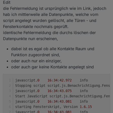
Edit
2024-11-24 15:10:58.822	
error
at
Object.<anonymous
javascript.0

die Fehlermeldung ist ursprünglich wie im Link, jedoch
javascript.0

2024-11-24 15:10:58.823	error	at Object.<anony
javascript.0
2024-11-24 15:10:58.823	error	at processTimers
hab ich mittlerweile alle Datenpunkte, welche vom
2024-11-24 15:10:58.822	
error
at
Meldung
(script.j
javascript.0

script angelegt wurden gelöscht, alle Türen - und
javascript.0

2024-11-24 15:10:58.822	error	at Meldung (scri
Fensterkontakte nochmals geprüft.
2024-11-24 15:10:58.823	error	at listOnTimeout
javascript.0
identische Fehlermeldung die durchs löschen der
javascript.0

2024-11-24 15:10:58.821	
error
Error in callback: R
javascript.0

Datenpunkte nun erscheinen,
2024-11-24 15:10:58.822	error	Error in callbac
2024-11-24 15:10:58.823	error	at Timeout._onTi
javascript.0

dabei ist es egal ob alle Kontakte Raum und
javascript.0

2024-11-24 15:10:58.822	error	at processTimers
Funktion zugeordnet sind,
2024-11-24 15:10:58.823	error	at Object.<anony
oder auch nur ein einziger,
javascript.0

javascript.0

oder auch gar keine Kontakte angelegt sind
2024-11-24 15:10:58.822	error	at listOnTimeout
2024-11-24 15:10:58.822	error	at Meldung (scri
javascript.0

javascript
.0
16
:
34
:
42.972
	info	
javascript.0

2024-11-24 15:10:58.822	error	at Timeout._onTi
2024-11-24 15:10:58.822	error	Error in callbac
Stopping script script.js.Benachrichtigung.Fenst
javascript
.0
16
:
34
:
43.075
	info	
javascript.0

javascript.0

2024-11-24 15:10:58.822	error	at Object.<anony
Start JavaScript script.js.Benachrichtigung.Fens
2024-11-24 15:10:58.822	error	at processTimers
javascript
.0
16
:
34
:
43.081
	info	
javascript.0

starting Fensterskript, Version 
1.6
.15
javascript.0

2024-11-24 15:10:58.822	error	at Meldung (scri
javascript
.0
16
:
34
:
43.081
	info	