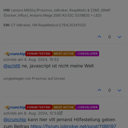
HW:
Lenovo M920q (Proxmox, ioBroker, RaspMatic & Z2M), QNAP
(Docker, Influx), Arduino Mega 2560 R3 (I2C DS18B20 + LED)
SW:
CT IoBroker, VM RaspMatic(v3.79.6.20241122)
0
crunchip
FORUM TESTING
MOST ACTIVE
DEVELOPER
Offline
schrieb am
4. Aug. 2024, 15:52
zuletzt editiert von
@
schittl
ne, javascript ist nicht meine Welt
umgestiegen von Proxmox auf Unraid
0
crunchip
FORUM TESTING
MOST ACTIVE
DEVELOPER
Offline
schrieb am
8. Aug. 2024, 12:52
zuletzt editiert von crunchip
8. Aug. 2024, 14:52
@
crunchip
kann hier vllt jemand Hilfestellung geben
zum Beitrag
https://forum.iobroker.net/post/1186197