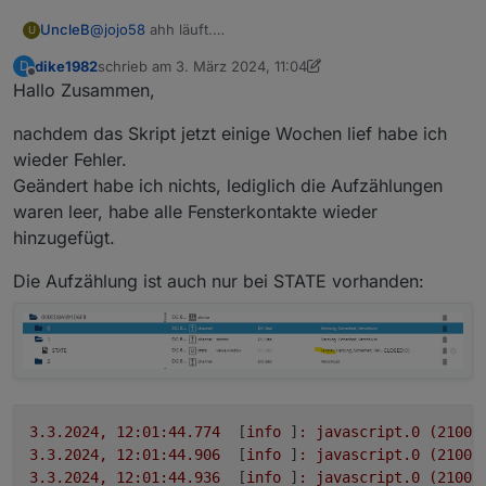
UncleB
@
jojo58
ahh läuft.
U
Vielen Dank :)
dike1982
schrieb am
3. März 2024, 11:04
D
zuletzt editiert von dike1982
3. März 2024, 12:05
Offline
Hallo Zusammen,
nachdem das Skript jetzt einige Wochen lief habe ich
wieder Fehler.
Geändert habe ich nichts, lediglich die Aufzählungen
waren leer, habe alle Fensterkontakte wieder
hinzugefügt.
Die Aufzählung ist auch nur bei STATE vorhanden:
3.3
.2024
,
12
:01:44.774
	[
info
 ]
:
javascript.0
(21005
3.3
.2024
,
12
:01:44.906
	[
info
 ]
:
javascript.0
(21005
3.3
.2024
,
12
:01:44.936
	[
info
 ]
:
javascript.0
(21005