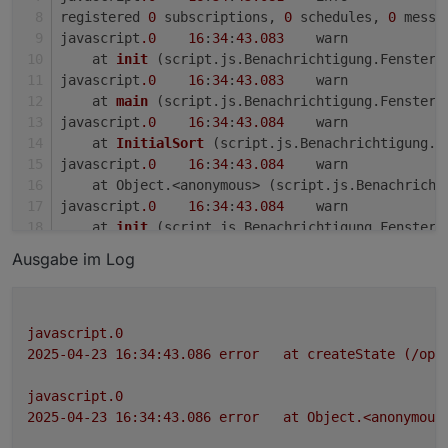
2024-11-24 15:10:58.822	error	at listOnTimeout
registered 
0
 subscriptions, 
0
 schedules, 
0
 messa
javascript.0

javascript
.0
16
:
34
:
43.083
	warn	
javascript.0

    at 
init
(script.js.Benachrichtigung.FensterT
2024-11-24 15:10:58.822	error	at Timeout._onTi
javascript
.0
16
:
34
:
43.083
	warn	
javascript.0

    at 
main
(script.js.Benachrichtigung.FensterT
2024-11-24 15:10:58.822	error	at Object.<anony
javascript
.0
16
:
34
:
43.084
	warn	
    at 
InitialSort
(script.js.Benachrichtigung.F
javascript.0

javascript
.0
16
:
34
:
43.084
	warn	
2024-11-24 15:10:58.822	error	at Meldung (scri
    at Object.<anonymous> (script.js.Benachricht
javascript
.0
16
:
34
:
43.084
	warn	
javascript.0

    at 
init
(script.js.Benachrichtigung.FensterT
javascript
.0
16
:
34
:
43.084
	warn	
Ausgabe im Log
    at 
main
(script.js.Benachrichtigung.FensterT
javascript
.0
16
:
34
:
43.084
	warn	
    at 
InitialSort
(script.js.Benachrichtigung.F
javascript
.0
16
:
34
:
43.084
	warn	
javascript.0
    at Object.<anonymous> (script.js.Benachricht
2025-04-23 16:34:43.086	
error
at
createState
(/opt
javascript
.0
16
:
34
:
43.084
	warn	
    at 
init
(script.js.Benachrichtigung.FensterT
javascript.0
javascript
.0
16
:
34
:
43.084
	warn	
2025-04-23 16:34:43.086	
error
at
Object.<anonymous
    at 
main
(script.js.Benachrichtigung.FensterT