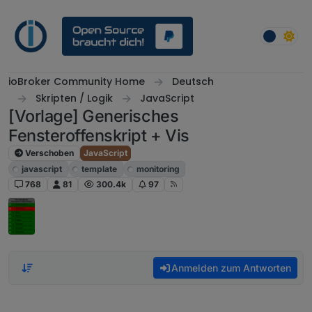
Weiter zum Inhalt
ioBroker Community Home
Deutsch
Skripten / Logik
JavaScript
[Vorlage] Generisches
Fensteroffenskript + Vis
Verschoben
JavaScript
javascript
template
monitoring
768
81
300.4k
97
Anmelden zum Antworten