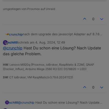
umgestiegen von Proxmox auf Unraid
0
nach dem upgrade des javascript Adapter auf 8.7.6
crunchip
nun
schittl
schrieb am
4. Aug. 2024, 12:49
S
javascript.0	12:25:12.963	error	script.js.
zuletzt editiert von
Offline
@
crunchip
Hast Du schon eine Lösung? Nach Update
javascript.0	12:25:12.965	error	script.js.
javascript.0	12:25:12.965	error	at script
das gleiche Problem.
HW:
Lenovo M920q (Proxmox, ioBroker, RaspMatic & Z2M), QNAP
(Docker, Influx), Arduino Mega 2560 R3 (I2C DS18B20 + LED)
SW:
CT IoBroker, VM RaspMatic(v3.79.6.20241122)
0
schittl
@
crunchip
Hast Du schon eine Lösung? Nach Update
S
das gleiche Problem.