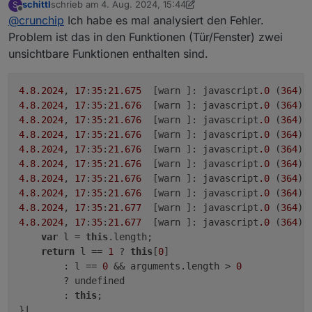
schittl
schrieb am
4. Aug. 2024, 15:44
S
zuletzt editiert von schittl
8. Apr. 2024, 17:46
Offline
@
crunchip
Ich habe es mal analysiert den Fehler.
Problem ist das in den Funktionen (Tür/Fenster) zwei
unsichtbare Funktionen enthalten sind.
4.8
.2024
, 
17
:
35
:
21.675
	[warn ]: javascript
.0
 (
364
) 
4.8
.2024
, 
17
:
35
:
21.676
	[warn ]: javascript
.0
 (
364
) 
4.8
.2024
, 
17
:
35
:
21.676
	[warn ]: javascript
.0
 (
364
) 
4.8
.2024
, 
17
:
35
:
21.676
	[warn ]: javascript
.0
 (
364
) 
4.8
.2024
, 
17
:
35
:
21.676
	[warn ]: javascript
.0
 (
364
) 
4.8
.2024
, 
17
:
35
:
21.676
	[warn ]: javascript
.0
 (
364
) 
4.8
.2024
, 
17
:
35
:
21.676
	[warn ]: javascript
.0
 (
364
) 
4.8
.2024
, 
17
:
35
:
21.676
	[warn ]: javascript
.0
 (
364
) 
4.8
.2024
, 
17
:
35
:
21.677
	[warn ]: javascript
.0
 (
364
) 
4.8
.2024
, 
17
:
35
:
21.677
	[warn ]: javascript
.0
 (
364
) 
var
 l = 
this
.length;

return
 l == 
1
 ? 
this
[
0
] 

        : l == 
0
 && arguments.length > 
0
        ? undefined

        : 
this
;
