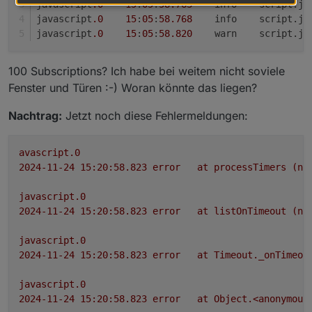
javascript
.0
15
:
05
:
58.763
	info	scri
javascript
.0
15
:
05
:
58.768
	info	scrip
javascript
.0
15
:
05
:
58.820
	warn	scrip
100 Subscriptions? Ich habe bei weitem nicht soviele
Fenster und Türen :-) Woran könnte das liegen?
Nachtrag:
Jetzt noch diese Fehlermeldungen:
avascript.0
2024-11-24 15:20:58.823	
error
at
processTimers
(no
javascript.0
Kann beliebige Tür/Fenster Kontakte verwenden.
2024-11-24 15:20:58.823	
error
at
listOnTimeout
(no
Genaueres in der readme beim
Berücksichtigt mehrflügelige Fenster bzw. mehrere
Projekt auf Git
.
Fenster pro Raum und zählt diese.
javascript.0
Legt pro Raum zwei Datenpunkte an
2024-11-24 15:20:58.823	
error
at
Timeout._onTimeou
(Raumfensteroffenzähler und Raumfensterstatus),
sowie vier Datenpunkte fürs gesamte.
Möglichkeit eine Meldung/Ansage via
javascript.0
Telegram/Alexa nach x Minuten einmalig oder
2024-11-24 15:20:58.823	
error
at
Object.<anonymous
zyklisch bis Fensterschließung auszugeben.