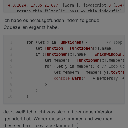
4.8
.2024
, 
17
:
35
:
21.677
	[warn ]: javascript
.0
 (
364
) 
return
this
.filter((e, pos) => 
this
.indexOf(e) ==
Ich habe es herausgefunden indem folgende
4.8
.2024
, 
17
:
35
:
21.677
	[warn ]: javascript
.0
 (
364
) 
Codezeilen ergänzt habe:
4.8
.2024
, 
17
:
35
:
21.677
	[warn ]: javascript
.0
 (
364
) 
4.8
.2024
, 
17
:
35
:
21.678
	[warn ]: javascript
.0
 (
364
) 
4.8
.2024
, 
17
:
35
:
21.678
	[warn ]: javascript
.0
 (
364
) 
for
 (
let
 x 
in
Funktionen
) {        
// loop u
4.8
.2024
, 
17
:
35
:
21.678
	[warn ]: javascript
.0
 (
364
) 
let
Funktion
 = 
Funktionen
[x].
name
;
**
4.8
.2024
, 
17
:
35
:
21.678
	[warn ]: javascript
.
if
 (
Funktionen
[x].
name
 == 
WhichWindowFun
var
 l = 
this
.length;

let
 members = 
Funktionen
[x].
members
;
return
 l == 
1
 ? 
this
[
0
] 

for
 (
let
 y 
in
 members) { 
// Loop übe
        : l == 
0
 && arguments.length > 
0
let
 membern = members[y].
toStrin
        ? undefined

console
.
warn
(
'|'
 + members[y] + 
        : 
this
;

            }
        }
4.8
.2024
, 
17
:
35
:
21.678
	[warn ]: javascript
.0
 (
364
) 
    }
return
this
.filter((e, pos) => 
this
.indexOf(e) ==
Jetzt weiß ich nicht was sich mit der neuen Version
geändert hat. Woher dieses stammen und wie man
diese entfernt bzw. ausklammert :(