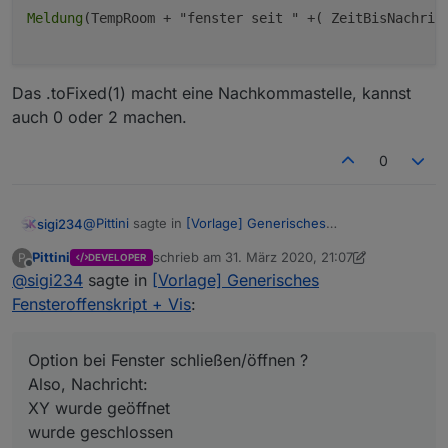
Meldung
(TempRoom + "fenster seit " +( ZeitBisNachric
Das .toFixed(1) macht eine Nachkommastelle, kannst
auch 0 oder 2 machen.
0
@
Pittini
sagte in
[Vorlage] Generisches
sigi234
Fensteroffenskript + Vis
:
Pittini
schrieb am
31. März 2020, 21:07
P
DEVELOPER
zuletzt editiert von Pittini
Offline
@
sigi234
sagte in
@
sigi234
[Vorlage] Generisches
sagte in
[Vorlage] Generisches
Fensteroffenskript + Vis
:
Fensteroffenskript + Vis
:
const ZeitBisNachricht = 2000 // 300000 ms = 5
Minuten
Wohnzimmerfenster seit
Was stört Dich an der Meldung, die kurze Zeit, oder
Option bei Fenster schließen/öffnen ?
0.3333333333333333 Minuten geöffnet!
die Nachkommastellen?
Also, Nachricht:
Ja, die Nachkomma, abgesehen davon redet sich
XY wurde geöffnet
Alexa dusselig.
Was steht bei Dir in Zeile 11?
2000 habe ich extra eingestellt, ich will ja die Nachricht
wurde geschlossen
sofort.