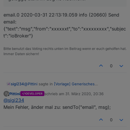
email.0 2020-03-31 22:13:19.059 info (20660) Send
email:
{"text":"msg","from":"xxxxxxt","to":"xxxxxxxxx","subjec
t":"ioBroker"}
Bitte benutzt das Voting rechts unten im Beitrag wenn er euch geholfen hat.
Immer Daten sichern!
0
@
Pittini
sagte in
[Vorlage] Generisches
sigi234
Fensteroffenskript + Vis
:
Pittini
schrieb am
31. März 2020, 20:36
P
DEVELOPER
zuletzt editiert von
Offline
@
sigi234
@
sigi234
sagte in
[Vorlage] Generisches
Fensteroffenskript + Vis
:
Mein Fehler, änder mal zu: sendTo("email", msg);
email.0 2020-03-31 22:13:19.059 info (20660) Send
email:
0
aber diese weis ja noch nicht was geöffnet
{"text":"msg","from":"xxxxxxt","to":"xxxxxxxxx","subjec
wurde.
t":"ioBroker"}