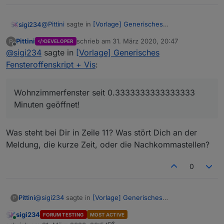
@
Pittini
sagte in
[Vorlage] Generisches
sigi234
Fensteroffenskript + Vis
:
Pittini
schrieb am
31. März 2020, 20:47
P
DEVELOPER
zuletzt editiert von
Offline
@
sigi234
sagte in
@
sigi234
[Vorlage] Generisches
Mein Fehler, änder mal zu: sendTo("email", msg);
Fensteroffenskript + Vis
:
Besser, aber
Wohnzimmerfenster seit 0.3333333333333333
Minuten geöffnet!
Was steht bei Dir in Zeile 11? Was stört Dich an der
Meldung, die kurze Zeit, oder die Nachkommastellen?
0
@
sigi234
sagte in
[Vorlage] Generisches
Pittini
P
Fensteroffenskript + Vis
:
sigi234
FORUM TESTING
MOST ACTIVE
Online