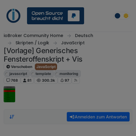
Weiter zum Inhalt
ioBroker Community Home
Deutsch
Skripten / Logik
JavaScript
[Vorlage] Generisches
Fensteroffenskript + Vis
Verschoben
JavaScript
javascript
template
monitoring
768
81
300.3k
97
Anmelden zum Antworten