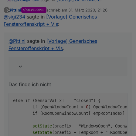
Fensteroffenskript + Vis
:
Pittini
schrieb am
31. März 2020, 21:26
P
DEVELOPER
zuletzt editiert von
Offline
@
sigi234
sagte in
und in Zeile 239 das gleiche Spiel, dort ändern zu
[Vorlage] Generisches
Fensteroffenskript + Vis
:
Das finde ich nicht
@
Pittini
sagte in
[Vorlage] Generisches
else if (SensorVal[x] == "closed") {

Fensteroffenskript + Vis
:
        if (OpenWindowCount > 0) OpenWindowCou
        if (RoomOpenWindowCount[TempRoomIndex]
        setState(praefix + "WindowsOpen", Open
        setState(praefix + TempRoom + ".RoomOp
Das finde ich nicht
        log(TempRoom + " Fenster geschlossen."
        if (UseEventLog == true) WriteEventLog
        if (RoomOpenWindowCount[TempRoomIndex]
else if (SensorVal[x] == "closed") {

            setState(praefix + TempRoom + ".Is
        if (OpenWindowCount > 
0
) OpenWindowCount--;
            if (RepeatInfoMsg == true) {

        if (RoomOpenWindowCount[TempRoomIndex] > 
0
                if (logging) log("reaching cle
                clearInterval(OpenWindowMsgHan
setState
(praefix + "WindowsOpen", OpenWindo
            }

setState
(praefix + TempRoom + ".RoomOpenWin
            else {
