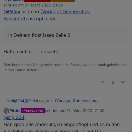
Online
@
Pittini
sagte in
[Vorlage] Generisches
schrieb am
31. März 2020, 21:29
zuletzt editiert von
Fensteroffenskript + Vis
:
@
Pittini
sagte in
[Vorlage] Generisches
In Deinem Post isses Zeile 8
Fensteroffenskript + Vis
:
und in Zeile 239 das gleiche Spiel, dort ändern
zu
In Deinem Post isses Zeile 8
Das finde ich nicht
Hatte nach if . ...gesucht
else if (SensorVal[x] == "closed") {

        if (OpenWindowCount > 0) OpenWindowCou
Bitte benutzt das Voting rechts unten im Beitrag wenn er euch geholfen hat.
        if (RoomOpenWindowCount[TempRoomIndex
Immer Daten sichern!
        setState(praefix + "WindowsOpen", Open
0
        setState(praefix + TempRoom + ".RoomO
        log(TempRoom + " Fenster geschlossen."
@
Pittini
sagte in
[Vorlage] Generisches
sigi234
Fensteroffenskript + Vis
:
        if (UseEventLog == true) WriteEventLo
Pittini
schrieb am
31. März 2020, 21:30
P
DEVELOPER
        if (RoomOpenWindowCount[TempRoomIndex]
zuletzt editiert von
Offline
@
sigi234
und in Zeile 239 das gleiche Spiel, dort ändern zu
            setState(praefix + TempRoom + ".Is
Hab grad alle Änderungen eingepflegt und es in den
Einstellungen aktivierbar gemacht, is auf Git.
            if (RepeatInfoMsg == true) {

Das finde ich nicht