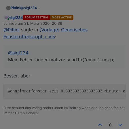
Pittini
@
sigi234
P
Ja doch, sollte se schon wissen, die Nachricht
Mein Fehler, änder mal zu: sendTo("email", msg);
steht ja in msg und wird beim Funktionsaufruf
sigi234
FORUM TESTING
MOST ACTIVE
übergeben. Wenn das nicht geht, dürfte auch
Online
schrieb am
31. März 2020, 20:39
zuletzt editiert von
Telegram und Alexa nicht gehen und ich denke
@
Pittini
sagte in
[Vorlage] Generisches
das hätte schon mal wer gemeldet. Das wird ja in
Fensteroffenskript + Vis
:
@
sigi234
geloggt, steht im Log ne Nachricht?
Mein Fehler, änder mal zu: sendTo("email", msg);
Besser, aber
Bitte benutzt das Voting rechts unten im Beitrag wenn er euch geholfen hat.
Immer Daten sichern!
0