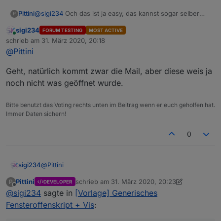
@
sigi234
Och das ist ja easy, das kannst sogar selber
Pittini
P
denk ich. Ich baus schon rein, aber wenns schneller
sigi234
FORUM TESTING
MOST ACTIVE
gehen soll:
Online
schrieb am
31. März 2020, 20:18
Bei den Einstellungen ne neue Konstante
zuletzt editiert von
dazubauen und zwischen Zeile 124 und 125 ein
@
Pittini
if (UseMail){

Geht, natürlich kommt zwar die Mail, aber diese weis ja
sendTo("email", "msg"); 

noch nicht was geöffnet wurde.
Das sollte es gewesen sein.
Hier nochmal die ganze Funktion nach Änderung:
Bitte benutzt das Voting rechts unten im Beitrag wenn er euch geholfen hat.
Immer Daten sichern!
function Meldung(msg) {

0
    if (UseSay) Say(msg);

    if (UseTelegram) {

        sendTo("telegram.0", "send", {

            text: msg

@
Pittini
sigi234
        });

    };

Pittini
schrieb am
31. März 2020, 20:23
P
DEVELOPER
Geht, natürlich kommt zwar die Mail, aber diese weis ja
zuletzt editiert von Pittini
Offline
    if (UseAlexa) {

@
sigi234
sagte in
[Vorlage] Generisches
noch nicht was geöffnet wurde.
        if (AlexaId != "") setState("alexa2.0.E
Fensteroffenskript + Vis
:
    };

    if (UseMail) {
