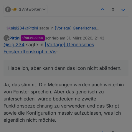
P
2 Antworten
0
@
Pittini
sagte in
[Vorlage] Generisches
sigi234
Fensteroffenskript + Vis
:
Pittini
schrieb am
31. März 2020, 21:43
P
DEVELOPER
zuletzt editiert von
Offline
@
sigi234
sagte in
@
sigi234
[Vorlage] Generisches
sagte in
[Vorlage] Generisches
Fensteroffenskript + Vis
:
Fensteroffenskript + Vis
:
Habe ich, aber kann dann das Icon nicht abändern.
Könnte man ja auch auf Türen erweitern?
Habe ich, aber kann dann das Icon nicht abändern.
Wieso erweitern? Gib der Tür die Funktion
Ja, das stimmt. Die Meldungen werden auch weiterhin
Verschluss und schon wird se mitberücksichtigt.
von Fenster sprechen. Aber das generisch zu
unterschieden, würde bedeuten ne zweite
Funktionsbezeichnung zu verwenden und das Skript
sowie die Konfiguration massiv aufzublasen, was ich
eigentlich nicht möchte.