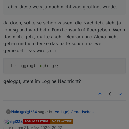
        sendTo("email", "msg");

aber diese weis ja noch nicht was geöffnet wurde.
    };

    if (logging) log(msg);

}

Ja doch, sollte se schon wissen, die Nachricht steht ja
in msg und wird beim Funktionsaufruf übergeben. Wenn
das nicht geht, dürfte auch Telegram und Alexa nicht
gehen und ich denke das hätte schon mal wer
gemeldet. Das wird ja in
if (logging) 
log
geloggt, steht im Log ne Nachricht?
0
@
sigi234
sagte in
[Vorlage] Generisches
Pittini
P
Fensteroffenskript + Vis
:
sigi234
FORUM TESTING
MOST ACTIVE
Online
aber diese weis ja noch nicht was geöffnet wurde.
schrieb am
31. März 2020, 20:27