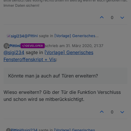
Bitte benutzt das Voting rechts unten im Beitrag wenn er euch geholfen hat.
Immer Daten sichern!
0
@
Pittini
sagte in
[Vorlage] Generisches
sigi234
Fensteroffenskript + Vis
:
Pittini
schrieb am
31. März 2020, 21:37
P
DEVELOPER
zuletzt editiert von
Offline
@
sigi234
sagte in
@
sigi234
[Vorlage] Generisches
Hab grad alle Änderungen eingepflegt und es in
Fensteroffenskript + Vis
:
Super.
den Einstellungen aktivierbar gemacht, is auf Git.
Könnte man ja auch auf Türen erweitern?
Könnte man ja auch auf Türen erweitern?
Wieso erweitern? Gib der Tür die Funktion Verschluss
und schon wird se mitberücksichtigt.
0
@
sigi234
sagte in
[Vorlage] Generisches
Pittini
P