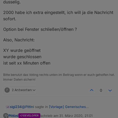
dusselig.
2000 habe ich extra eingestellt, ich will ja die Nachricht
sofort.
Option bei Fenster schließen/öffnen ?
Also, Nachricht:
XY wurde geöffnet
wurde geschlossen
ist seit xx Minuten offen
Bitte benutzt das Voting rechts unten im Beitrag wenn er euch geholfen hat.
Immer Daten sichern!
P
2 Antworten
0
@
Pittini
sagte in
[Vorlage] Generisches
sigi234
Fensteroffenskript + Vis
:
Pittini
schrieb am
31. März 2020, 21:01
P
DEVELOPER
zuletzt editiert von