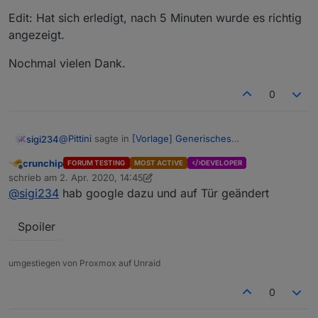
Edit: Hat sich erledigt, nach 5 Minuten wurde es richtig
angezeigt.
Nochmal vielen Dank.
0
@
Pittini
sagte in
[Vorlage] Generisches
sigi234
Fensteroffenskript + Vis
:
crunchip
FORUM TESTING
MOST ACTIVE
DEVELOPER
Offline
@
sigi234
sagte in
[Vorlage] Generisches
schrieb am
2. Apr. 2020, 14:45
zuletzt editiert von crunchip
4. Feb. 2020, 19:22
Fensteroffenskript + Vis
:
@
sigi234
hab google dazu und auf Tür geändert
Habe ich, aber kann dann das Icon nicht abändern.
Spoiler
Könnte man ja auch auf Türen erweitern?
Wieso erweitern? Gib der Tür die Funktion
umgestiegen von Proxmox auf Unraid
Verschluss und schon wird se mitberücksichtigt.
0