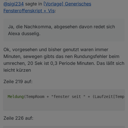
Offline
@
sigi234
sagte in
@
sigi234
[Vorlage] Generisches
sagte in
[Vorlage] Generisches
Fensteroffenskript + Vis
:
Fensteroffenskript + Vis
:
const ZeitBisNachricht = 2000 // 300000 ms = 5
Minuten
Wohnzimmerfenster seit
Was stört Dich an der Meldung, die kurze Zeit, oder
Ja, die Nachkomma, abgesehen davon redet sich
0.3333333333333333 Minuten geöffnet!
die Nachkommastellen?
Alexa dusselig.
Ja, die Nachkomma, abgesehen davon redet sich
Alexa dusselig.
Was steht bei Dir in Zeile 11?
2000 habe ich extra eingestellt, ich will ja die Nachricht
Ok, vorgesehen und bisher genutzt waren immer
sofort.
Minuten, sewegen gibts das nen Rundungsfehler beim
Option bei Fenster schließen/öffnen ?
umrechen, 20 Sek ist 0,3 Periode Minuten. Das läßt sich
Also, Nachricht:
leicht kürzen
XY wurde geöffnet
Zeile 219 auf:
wurde geschlossen
ist seit xx Minuten offen
Meldung
(TempRoom + "fenster seit " + (Laufzeit[TempR
Zeile 226 auf: