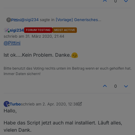
0
@
sigi234
sagte in
[Vorlage] Generisches
Pittini
P
Fensteroffenskript + Vis
:
sigi234
FORUM TESTING
MOST ACTIVE
Online
Habe ich, aber kann dann das Icon nicht abändern.
schrieb am
31. März 2020, 21:44
zuletzt editiert von
@
Pittini
Ja, das stimmt. Die Meldungen werden auch weiterhin
Ist ok....Kein Problem. Danke.
von Fenster sprechen. Aber das generisch zu
unterschieden, würde bedeuten ne zweite
Bitte benutzt das Voting rechts unten im Beitrag wenn er euch geholfen hat.
Funktionsbezeichnung zu verwenden und das Skript
Immer Daten sichern!
sowie die Konfiguration massiv aufzublasen, was ich
eigentlich nicht möchte.
0
Turbo
schrieb am
2. Apr. 2020, 12:38
T
zuletzt editiert von Turbo
4. Feb. 2020, 14:54
Offline
Hallo,
Habe das Script jetzt auch mal installiert. Läuft alles,
vielen Dank.