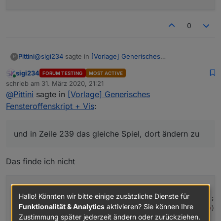
0
@
sigi234
sagte in
[Vorlage] Generisches
Pittini
P
Fensteroffenskript + Vis
:
sigi234
FORUM TESTING
MOST ACTIVE
Online
Option bei Fenster schließen/öffnen ?
schrieb am
31. März 2020, 21:21
zuletzt editiert von
Also, Nachricht:
@
Pittini
sagte in
[Vorlage] Generisches
Is an sich drin, nur nicht für Meldungen, läßt sich auch
XY wurde geöffnet
Fensteroffenskript + Vis
:
leicht aktivieren
wurde geschlossen
Zeile 209 von
        if (logging) log(TempRoom + " Fenster ge
ist seit xx Minuten offen
und in Zeile 239 das gleiche Spiel, dort ändern zu
zu
        Meldung(TempRoom + " Fenster geöffnet");
Das finde ich nicht
und in Zeile 239 das gleiche Spiel, dort ändern zu
else if (SensorVal[x] == "closed") {

       Meldung(TempRoom + " Fenster geschlossen.
Hallo! Könnten wir bitte einige zusätzliche Dienste für
        if (OpenWindowCount > 
0
) OpenWindowCount--;

Funktionalität & Analytics
aktivieren? Sie können Ihre
        if (RoomOpenWindowCount[TempRoomIndex] > 
0
) 
Zustimmung später jederzeit ändern oder zurückziehen.