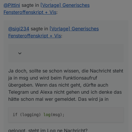
zuletzt editiert von
@
Pittini
sagte in
[Vorlage] Generisches
Fensteroffenskript + Vis
:
Ja doch, sollte se schon wissen, die Nachricht steht ja in
msg und wird beim Funktionsaufruf übergeben. Wenn
das nicht geht, dürfte auch Telegram und Alexa nicht
@
sigi234
sagte in
[Vorlage] Generisches
gehen und ich denke das hätte schon mal wer gemeldet.
Fensteroffenskript + Vis
:
geloggt, steht im Log ne Nachricht?
Das wird ja in
Ja doch, sollte se schon wissen, die Nachricht steht
ja in msg und wird beim Funktionsaufruf
übergeben. Wenn das nicht geht, dürfte auch
Telegram und Alexa nicht gehen und ich denke das
hätte schon mal wer gemeldet. Das wird ja in
if (logging) 
log
geloggt, steht im Log ne Nachricht?