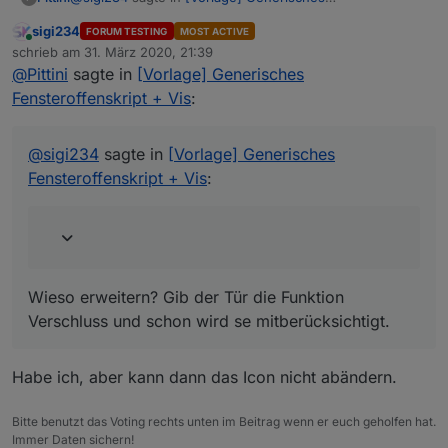
Fensteroffenskript + Vis
:
sigi234
FORUM TESTING
MOST ACTIVE
Online
Könnte man ja auch auf Türen erweitern?
schrieb am
31. März 2020, 21:39
zuletzt editiert von
@
Pittini
sagte in
[Vorlage] Generisches
Fensteroffenskript + Vis
:
Wieso erweitern? Gib der Tür die Funktion Verschluss
und schon wird se mitberücksichtigt.
@
sigi234
sagte in
[Vorlage] Generisches
Fensteroffenskript + Vis
:
Wieso erweitern? Gib der Tür die Funktion
Verschluss und schon wird se mitberücksichtigt.
Habe ich, aber kann dann das Icon nicht abändern.
Bitte benutzt das Voting rechts unten im Beitrag wenn er euch geholfen hat.
Immer Daten sichern!