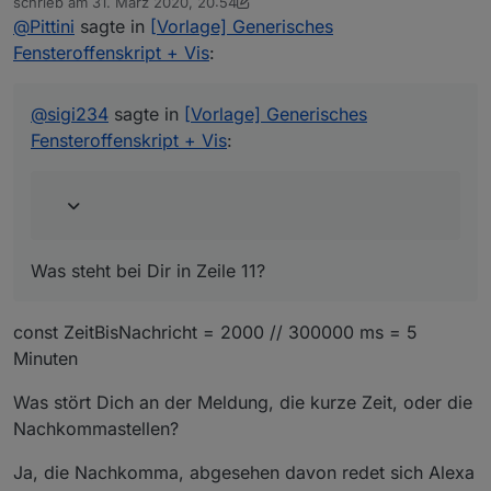
Wohnzimmerfenster seit 0.3333333333333333
schrieb am
31. März 2020, 20:54
zuletzt editiert von sigi234
Minuten geöffnet!
@
Pittini
sagte in
[Vorlage] Generisches
Was steht bei Dir in Zeile 11? Was stört Dich an der
Fensteroffenskript + Vis
:
Meldung, die kurze Zeit, oder die Nachkommastellen?
@
sigi234
sagte in
[Vorlage] Generisches
Fensteroffenskript + Vis
:
Was steht bei Dir in Zeile 11?
const ZeitBisNachricht = 2000 // 300000 ms = 5
Minuten
Was stört Dich an der Meldung, die kurze Zeit, oder die
Nachkommastellen?
Ja, die Nachkomma, abgesehen davon redet sich Alexa