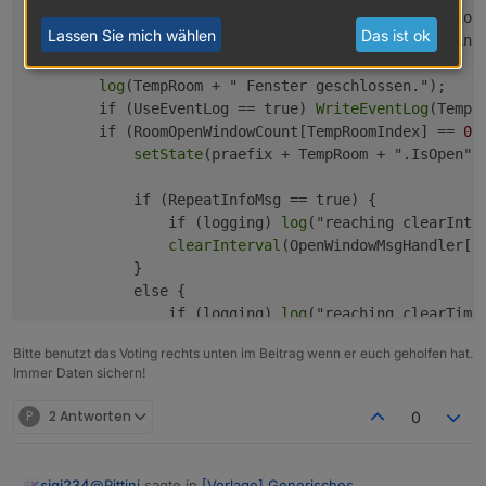
setState
(praefix + "WindowsOpen", OpenWindowC
Lassen Sie mich wählen
Das ist ok
setState
(praefix + TempRoom + ".RoomOpenWindo
log
(TempRoom + " Fenster geschlossen.");

        if (UseEventLog == true) 
WriteEventLog
(TempR
        if (RoomOpenWindowCount[TempRoomIndex] == 
0
) 
setState
(praefix + TempRoom + ".IsOpen", 
            if (RepeatInfoMsg == true) {

                if (logging) 
log
("reaching clearInte
clearInterval
(OpenWindowMsgHandler[Te
            }

            else {

                if (logging) 
log
("reaching clearTimeo
clearTimeout
(OpenWindowMsgHandler[Tem
Bitte benutzt das Voting rechts unten im Beitrag wenn er euch geholfen hat.
Immer Daten sichern!
P
2 Antworten
0
@
Pittini
sagte in
[Vorlage] Generisches
sigi234