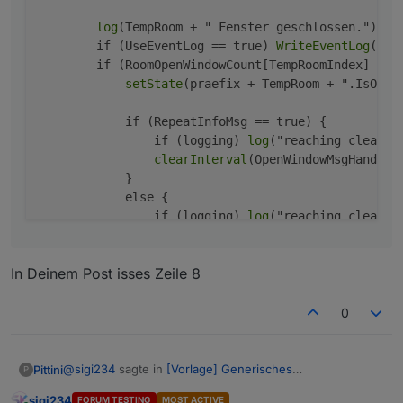
                if (logging) log("reaching cle
log
(TempRoom + " Fenster geschlossen.");

                clearTimeout(OpenWindowMsgHand
        if (UseEventLog == true) 
WriteEventLog
(Tem
        if (RoomOpenWindowCount[TempRoomIndex] == 
setState
(praefix + TempRoom + ".IsOpen"
            if (RepeatInfoMsg == true) {

                if (logging) 
log
("reaching clearIn
clearInterval
(OpenWindowMsgHandler[
            }

            else {

                if (logging) 
log
("reaching clearTim
clearTimeout
(OpenWindowMsgHandler[T
In Deinem Post isses Zeile 8
0
@
sigi234
sagte in
[Vorlage] Generisches
Pittini
P
Fensteroffenskript + Vis
:
sigi234
FORUM TESTING
MOST ACTIVE