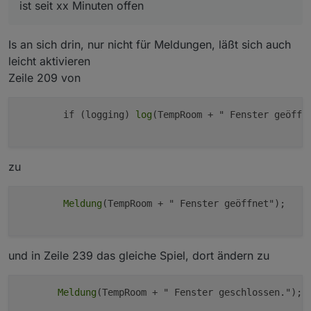
ist seit xx Minuten offen
Option bei Fenster schließen/öffnen ?
Also, Nachricht:
Is an sich drin, nur nicht für Meldungen, läßt sich auch
leicht aktivieren
XY wurde geöffnet
Zeile 209 von
wurde geschlossen
ist seit xx Minuten offen
        if (logging) 
log
(TempRoom + " Fenster geöffne
zu
Meldung
(TempRoom + " Fenster geöffnet");

und in Zeile 239 das gleiche Spiel, dort ändern zu
Meldung
(TempRoom + " Fenster geschlossen.");
