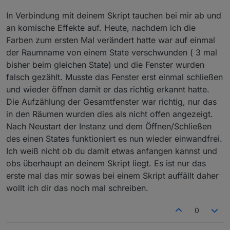
Uhula was die von Ihm verwendenten Farben für nen
In Verbindung mit deinem Skript tauchen bei mir ab und
HexCode haben (oder suchst es in der CSS) und trägst
an komische Effekte auf. Heute, nachdem ich die
das ein.
Farben zum ersten Mal verändert hatte war auf einmal
der Raumname von einem State verschwunden ( 3 mal
bisher beim gleichen State) und die Fenster wurden
falsch gezählt. Musste das Fenster erst einmal schließen
und wieder öffnen damit er das richtig erkannt hatte.
Die Aufzählung der Gesamtfenster war richtig, nur das
in den Räumen wurden dies als nicht offen angezeigt.
Nach Neustart der Instanz und dem Öffnen/Schließen
des einen States funktioniert es nun wieder einwandfrei.
Ich weiß nicht ob du damit etwas anfangen kannst und
obs überhaupt an deinem Skript liegt. Es ist nur das
erste mal das mir sowas bei einem Skript auffällt daher
wollt ich dir das noch mal schreiben.
0