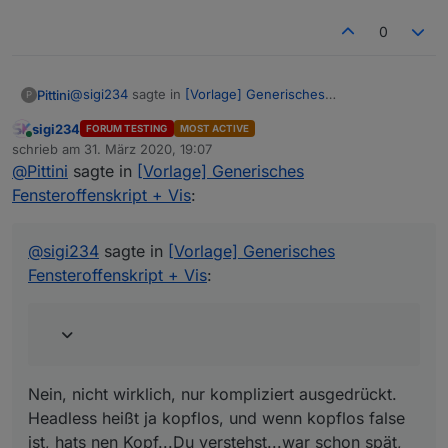
0
@
sigi234
sagte in
[Vorlage] Generisches
Pittini
P
Fensteroffenskript + Vis
:
sigi234
FORUM TESTING
MOST ACTIVE
Online
true/false verwechselt?
schrieb am
31. März 2020, 19:07
zuletzt editiert von
@
Pittini
sagte in
[Vorlage] Generisches
Fensteroffenskript + Vis
:
Nein, nicht wirklich, nur kompliziert ausgedrückt.
Headless heißt ja kopflos, und wenn kopflos false ist,
hats nen Kopf...Du verstehst...war schon spät, aber
@
sigi234
sagte in
[Vorlage] Generisches
stimmen tuts ;)
Fensteroffenskript + Vis
:
Nein, nicht wirklich, nur kompliziert ausgedrückt.
Headless heißt ja kopflos, und wenn kopflos false
ist, hats nen Kopf...Du verstehst...war schon spät,