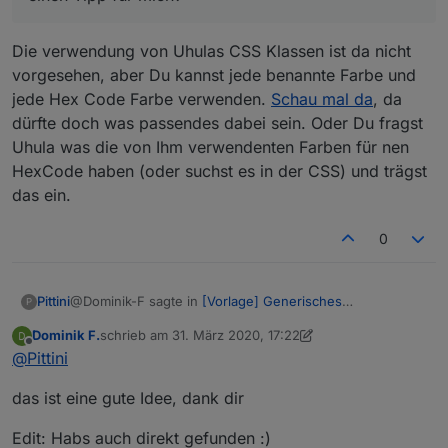
Die verwendung von Uhulas CSS Klassen ist da nicht
vorgesehen, aber Du kannst jede benannte Farbe und
jede Hex Code Farbe verwenden.
Schau mal da
, da
dürfte doch was passendes dabei sein. Oder Du fragst
Uhula was die von Ihm verwendenten Farben für nen
HexCode haben (oder suchst es in der CSS) und trägst
das ein.
0
@Dominik-F sagte in
[Vorlage] Generisches
Pittini
P
Fensteroffenskript + Vis
:
Dominik F.
schrieb am
31. März 2020, 17:22
zuletzt editiert von Dominik F.
Offline
Ich würde gerne die Farben etwas ändern und die
@
Pittini
von Uhula nutzen, also mdui-green, mdui-red. Die
Die verwendung von Uhulas CSS Klassen ist da nicht
sind nicht ganz so "intensiv". Wenn ich die Farbe in
das ist eine gute Idee, dank dir
vorgesehen, aber Du kannst jede benannte Farbe und
deine Auswahl eingebe klappt das nicht. Hast du
jede Hex Code Farbe verwenden.
Schau mal da
, da
einen Tipp für mich?
Edit: Habs auch direkt gefunden :)
dürfte doch was passendes dabei sein. Oder Du fragst