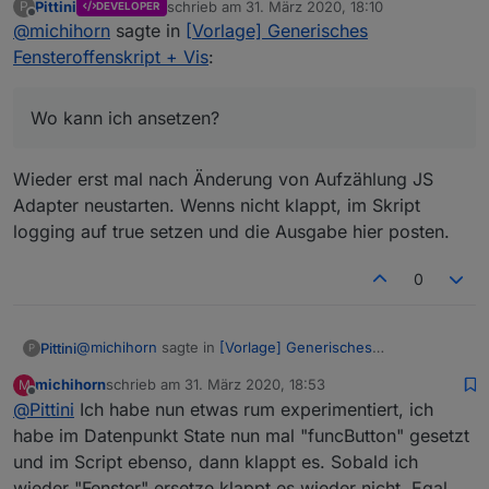
Pittini
schrieb am
31. März 2020, 18:10
P
DEVELOPER
ich in Deinem Script in Zeile 14 wieder "Verschluss"
zuletzt editiert von
Offline
@
michihorn
sagte in
[Vorlage] Generisches
eingetragen. Die Fehlermeldung ist weg. Ich habe
aktuell zwei Fenster auf, dass Script behauptet alle
Fensteroffenskript + Vis
:
Fenster sind zu. Wo kann ich ansetzen?
Fehlermeldungen gibt es auch im "großen LOG "
keine mehr.
Wo kann ich ansetzen?
In den Objekten sind aber auch keine Räume
angelegt.
Wieder erst mal nach Änderung von Aufzählung JS
Gruß Michael
Adapter neustarten. Wenns nicht klappt, im Skript
logging auf true setzen und die Ausgabe hier posten.
0
@
michihorn
sagte in
[Vorlage] Generisches
Pittini
P
Fensteroffenskript + Vis
:
michihorn
schrieb am
31. März 2020, 18:53
M
zuletzt editiert von
Offline
@
Pittini
Ich habe nun etwas rum experimentiert, ich
Wo kann ich ansetzen?
habe im Datenpunkt State nun mal "funcButton" gesetzt
und im Script ebenso, dann klappt es. Sobald ich
Wieder erst mal nach Änderung von Aufzählung JS
Adapter neustarten. Wenns nicht klappt, im Skript logging
wieder "Fenster" ersetze klappt es wieder nicht. Egal