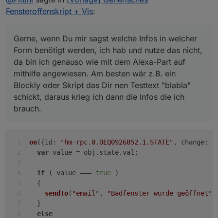
Gerne, wenn Du mir sagst welche Infos in welcher Form
Fensteroffenskript + Vis
:
benötigt werden, ich hab und nutze das nicht, da bin ich
genauso wie mit dem Alexa-Part auf mithilfe
angewiesen. Am besten wär z.B. ein Blockly oder Skript
Gerne, wenn Du mir sagst welche Infos in welcher
das Dir nen Testtext "blabla" schickt, daraus krieg ich
Form benötigt werden, ich hab und nutze das nicht,
dann die Infos die ich brauch.
da bin ich genauso wie mit dem Alexa-Part auf
mithilfe angewiesen. Am besten wär z.B. ein
Blockly oder Skript das Dir nen Testtext "blabla"
schickt, daraus krieg ich dann die Infos die ich
brauch.
on
({
id
: 
"hm-rpc.0.OEQ0926852.1.STATE"
, 
change
: 
"
var
 value = obj.
state
.
val
;
if
 ( value === 
true
 )
  {
sendTo
(
"email"
, 
"Badfenster wurde geöffnet"
)
  }
else