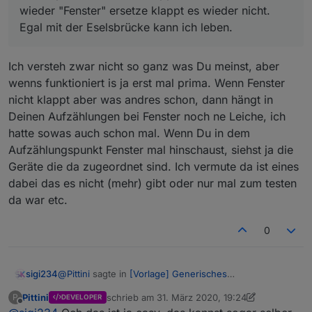
wieder "Fenster" ersetze klappt es wieder nicht.
Egal mit der Eselsbrücke kann ich leben.
Ich versteh zwar nicht so ganz was Du meinst, aber
wenns funktioniert is ja erst mal prima. Wenn Fenster
nicht klappt aber was andres schon, dann hängt in
Deinen Aufzählungen bei Fenster noch ne Leiche, ich
hatte sowas auch schon mal. Wenn Du in dem
Aufzählungspunkt Fenster mal hinschaust, siehst ja die
Geräte die da zugeordnet sind. Ich vermute da ist eines
dabei das es nicht (mehr) gibt oder nur mal zum testen
da war etc.
0
@
Pittini
sagte in
[Vorlage] Generisches
sigi234
Fensteroffenskript + Vis
:
Pittini
schrieb am
31. März 2020, 19:24
P
DEVELOPER
zuletzt editiert von Pittini
Offline
Gerne, wenn Du mir sagst welche Infos in