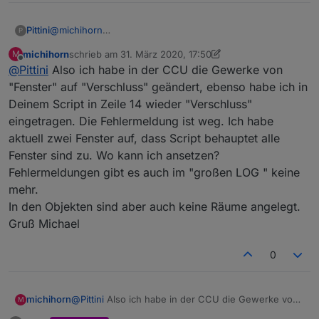
Pittini
@
michihorn
P
Was ich jetzt schon ziemlich sicher sagen kann, ist,
michihorn
schrieb am
31. März 2020, 17:50
M
dasses nicht am Skript sondern an Deinem System liegt.
zuletzt editiert von michihorn
Offline
@
Pittini
Also ich habe in der CCU die Gewerke von
Wenns den Sensor nicht gibt, haste ne Leiche in den
Aufzählungen. Öffne mal Aufzählungen > Funktionen,
"Fenster" auf "Verschluss" geändert, ebenso habe ich in
scroll bis zum Punkt "Verschluss" oder was auch immer
Deinem Script in Zeile 14 wieder "Verschluss"
Du für das Skript verwendest (Verschluss ist default) und
eingetragen. Die Fehlermeldung ist weg. Ich habe
mach nen Screen den ich im ersten Post schon erbeten
aktuell zwei Fenster auf, dass Script behauptet alle
hatte.
Fenster sind zu. Wo kann ich ansetzen?
Fehlermeldungen gibt es auch im "großen LOG " keine
mehr.
In den Objekten sind aber auch keine Räume angelegt.
Gruß Michael
0
michihorn
@
Pittini
Also ich habe in der CCU die Gewerke von
M
"Fenster" auf "Verschluss" geändert, ebenso habe