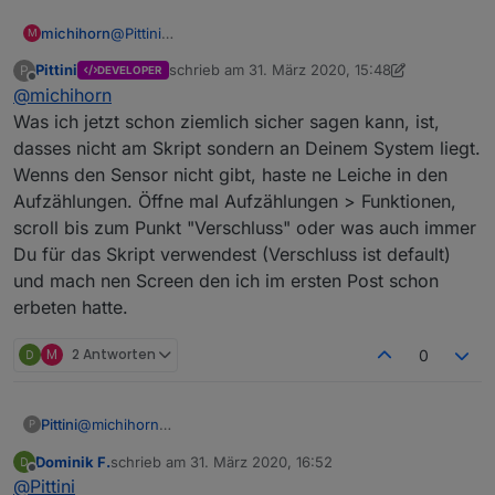
michihorn
@
Pittini
M
JS habe ich neu gestartet. Der Objektbau des RPC1
Pittini
schrieb am
31. März 2020, 15:48
P
DEVELOPER
sieht so aus:
zuletzt editiert von Pittini
Offline
@
michihorn
Was ich jetzt schon ziemlich sicher sagen kann, ist,
dasses nicht am Skript sondern an Deinem System liegt.
Wenns den Sensor nicht gibt, haste ne Leiche in den
Aufzählungen. Öffne mal Aufzählungen > Funktionen,
scroll bis zum Punkt "Verschluss" oder was auch immer
Du für das Skript verwendest (Verschluss ist default)
und mach nen Screen den ich im ersten Post schon
erbeten hatte.
M
2 Antworten
0
Ich sehe da keinen Fensterkontakt.
Michael
Pittini
@
michihorn
P
Was ich jetzt schon ziemlich sicher sagen kann, ist,
Dominik F.
schrieb am
31. März 2020, 16:52
dasses nicht am Skript sondern an Deinem System liegt.
zuletzt editiert von
Offline
@
Pittini
Wenns den Sensor nicht gibt, haste ne Leiche in den