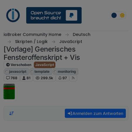
Weiter zum Inhalt
ioBroker Community Home
Deutsch
Skripten / Logik
JavaScript
[Vorlage] Generisches
Fensteroffenskript + Vis
Verschoben
JavaScript
javascript
template
monitoring
768
81
299.5k
97
Anmelden zum Antworten