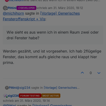
drei Fenster habe?
Pittini
schrieb am
31. März 2020, 19:12
P
DEVELOPER
Michael
zuletzt editiert von
Offline
@
michihorn
sagte in
[Vorlage] Generisches
Fensteroffenskript + Vis
:
Wie sieht es aus wenn ich in einem Raum zwei oder
drei Fenster habe?
Werden gezählt, und ist vorgesehen. Ich hab 2flügelige
Fenster, das kommt aufs gleiche raus und klappt hier
prima.
0
@
sigi234
sagte in
[Vorlage] Generisches
Pittini
P
Fensteroffenskript + Vis
:
sigi234
FORUM TESTING
MOST ACTIVE
Online
Kannst noch die Benachrichtigung für Mail
schrieb am
31. März 2020, 19:14
zuletzt editiert von
hinzufügen?
@
Pittini
sagte in
[Vorlage] Generisches