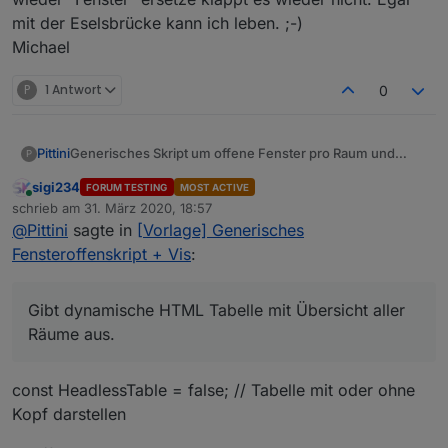
auf true setzen und die Ausgabe hier posten.
mit der Eselsbrücke kann ich leben. ;-)
Michael
P
1 Antwort
0
Generisches Skript um offene Fenster pro Raum und
Pittini
P
insgesamt zu zählen sowie offen/zu States anzulegen.
sigi234
FORUM TESTING
MOST ACTIVE
Online
schrieb am
31. März 2020, 18:57
zuletzt editiert von
@
Pittini
sagte in
[Vorlage] Generisches
Fensteroffenskript + Vis
:
Gibt dynamische HTML Tabelle mit Übersicht aller
Räume aus.
const HeadlessTable = false; // Tabelle mit oder ohne
Kopf darstellen