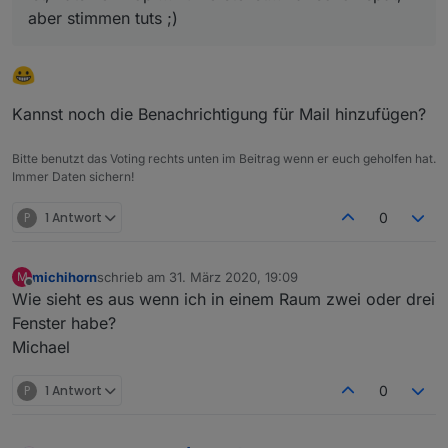
aber stimmen tuts ;)
Kannst noch die Benachrichtigung für Mail hinzufügen?
Bitte benutzt das Voting rechts unten im Beitrag wenn er euch geholfen hat.
Immer Daten sichern!
P
1 Antwort
0
michihorn
schrieb am
31. März 2020, 19:09
M
zuletzt editiert von
Offline
Wie sieht es aus wenn ich in einem Raum zwei oder drei
Fenster habe?
Michael
P
1 Antwort
0