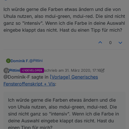
Aufzählungen. Öffne mal Aufzählungen > Funktionen,
Ich würde gerne die Farben etwas ändern und die von
scroll bis zum Punkt "Verschluss" oder was auch immer
Du für das Skript verwendest (Verschluss ist default) und
Uhula nutzen, also mdui-green, mdui-red. Die sind nicht
mach nen Screen den ich im ersten Post schon erbeten
ganz so "intensiv". Wenn ich die Farbe in deine Auswahl
hatte.
eingebe klappt das nicht. Hast du einen Tipp für mich?
0
@
Pittini
Dominik F.
Pittini
schrieb am
31. März 2020, 17:16
P
DEVELOPER
Ich würde gerne die Farben etwas ändern und die
zuletzt editiert von Pittini
Offline
@Dominik-F sagte in
[Vorlage] Generisches
von Uhula nutzen, also mdui-green, mdui-red. Die
sind nicht ganz so "intensiv". Wenn ich die Farbe in
Fensteroffenskript + Vis
:
deine Auswahl eingebe klappt das nicht. Hast du
einen Tipp für mich?
Ich würde gerne die Farben etwas ändern und die
von Uhula nutzen, also mdui-green, mdui-red. Die
sind nicht ganz so "intensiv". Wenn ich die Farbe in
deine Auswahl eingebe klappt das nicht. Hast du
einen Tipp für mich?