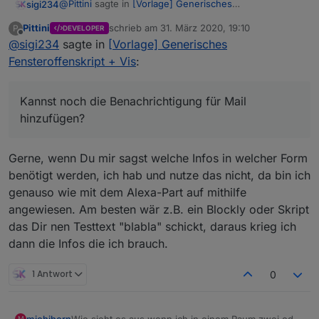
@
Pittini
sagte in
[Vorlage] Generisches
sigi234
Fensteroffenskript + Vis
:
Pittini
schrieb am
31. März 2020, 19:10
P
DEVELOPER
zuletzt editiert von
Offline
@
sigi234
sagte in
@
sigi234
[Vorlage] Generisches
sagte in
[Vorlage] Generisches
Fensteroffenskript + Vis
:
Fensteroffenskript + Vis
:
true/false verwechselt?
Kannst noch die Benachrichtigung für Mail
Kannst noch die Benachrichtigung für Mail
hinzufügen?
hinzufügen?
Nein, nicht wirklich, nur kompliziert ausgedrückt.
Headless heißt ja kopflos, und wenn kopflos false
ist, hats nen Kopf...Du verstehst...war schon spät,
Gerne, wenn Du mir sagst welche Infos in welcher Form
aber stimmen tuts ;)
benötigt werden, ich hab und nutze das nicht, da bin ich
genauso wie mit dem Alexa-Part auf mithilfe
angewiesen. Am besten wär z.B. ein Blockly oder Skript
das Dir nen Testtext "blabla" schickt, daraus krieg ich
dann die Infos die ich brauch.
1 Antwort
0
michihorn
Wie sieht es aus wenn ich in einem Raum zwei oder
M