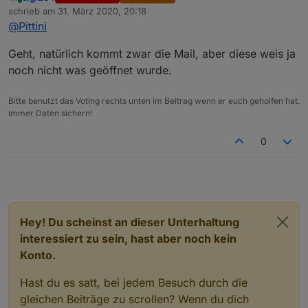
Online
schrieb am
31. März 2020, 20:18
Bei den Einstellungen ne neue Konstante
zuletzt editiert von
dazubauen und zwischen Zeile 124 und 125 ein
@
Pittini
if (UseMail){

Geht, natürlich kommt zwar die Mail, aber diese weis ja
sendTo("email", "msg"); 

noch nicht was geöffnet wurde.
Das sollte es gewesen sein.
Hier nochmal die ganze Funktion nach Änderung:
Bitte benutzt das Voting rechts unten im Beitrag wenn er euch geholfen hat.
Immer Daten sichern!
function Meldung(msg) {

0
    if (UseSay) Say(msg);

    if (UseTelegram) {

        sendTo("telegram.0", "send", {

            text: msg

        });

    };

    if (UseAlexa) {

Hey! Du scheinst an dieser Unterhaltung
        if (AlexaId != "") setState("alexa2.0.E
interessiert zu sein, hast aber noch kein
    };

Konto.
    if (UseMail) {

        sendTo("email", "msg");

Hast du es satt, bei jedem Besuch durch die
    };

gleichen Beiträge zu scrollen? Wenn du dich
    if (logging) log(msg);
