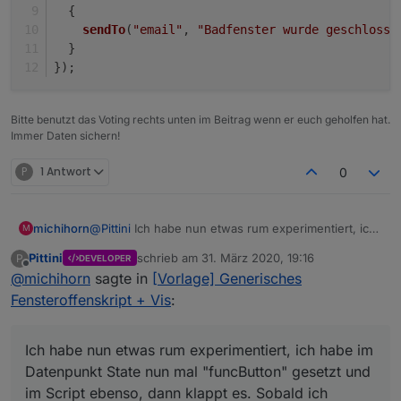
  {
sendTo
(
"email"
, 
"Badfenster wurde geschlosse
  }  
});
Bitte benutzt das Voting rechts unten im Beitrag wenn er euch geholfen hat.
Immer Daten sichern!
P
1 Antwort
0
michihorn
@
Pittini
Ich habe nun etwas rum experimentiert, ich
M
habe im Datenpunkt State nun mal "funcButton"
Pittini
schrieb am
31. März 2020, 19:16
P
DEVELOPER
gesetzt und im Script ebenso, dann klappt es.
zuletzt editiert von
Offline
@
michihorn
sagte in
[Vorlage] Generisches
Sobald ich wieder "Fenster" ersetze klappt es
wieder nicht. Egal mit der Eselsbrücke kann ich
Fensteroffenskript + Vis
:
leben. ;-)
Michael
Ich habe nun etwas rum experimentiert, ich habe im
Datenpunkt State nun mal "funcButton" gesetzt und
im Script ebenso, dann klappt es. Sobald ich