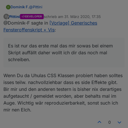
@
Pittini
Dominik F.
Pittini
schrieb am
31. März 2020, 17:35
P
DEVELOPER
das ist eine gute Idee, dank dir
zuletzt editiert von
Offline
@Dominik-F sagte in
[Vorlage] Generisches
Edit: Habs auch direkt gefunden :)
Fensteroffenskript + Vis
:
In Verbindung mit deinem Skript tauchen bei mir ab
Es ist nur das erste mal das mir sowas bei einem
und an komische Effekte auf. Heute, nachdem ich
die Farben zum ersten Mal verändert hatte war auf
Skript auffällt daher wollt ich dir das noch mal
einmal der Raumname von einem State
schreiben.
verschwunden ( 3 mal bisher beim gleichen State)
und die Fenster wurden falsch gezählt. Musste das
Fenster erst einmal schließen und wieder öffnen
Wenn Du da Uhulas CSS Klassen probiert haben solltes
damit er das richtig erkannt hatte. Die Aufzählung
isses teilw. nachvollziehbar dass es side Effekte gibt.
der Gesamtfenster war richtig, nur das in den
Bir mir und den anderen testern is bisher nix derartiges
Räumen wurden dies als nicht offen angezeigt.
Nach Neustart der Instanz und dem
aufgetaucht / gemeldet worden, aber behalts mal im
Öffnen/Schließen des einen States funktioniert es
Auge. Wichtig wär reproduzierbarkeit, sonst such ich
nun wieder einwandfrei. Ich weiß nicht ob du damit
mir nen Elch.
etwas anfangen kannst und obs überhaupt an
deinem Skript liegt. Es ist nur das erste mal das mir
sowas bei einem Skript auffällt daher wollt ich dir
0
das noch mal schreiben.