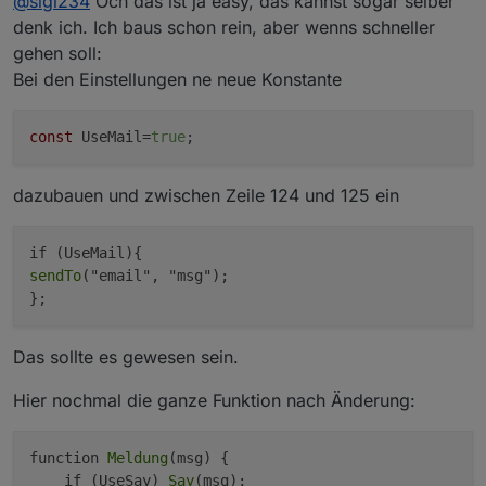
@
sigi234
Och das ist ja easy, das kannst sogar selber
welcher Form benötigt werden, ich hab und nutze
denk ich. Ich baus schon rein, aber wenns schneller
on({id: "hm-rpc.0.OEQ0926852.1.STATE", change:
das nicht, da bin ich genauso wie mit dem Alexa-
gehen soll:
  var value = obj.state.val;

Part auf mithilfe angewiesen. Am besten wär z.B.
Bei den Einstellungen ne neue Konstante
ein Blockly oder Skript das Dir nen Testtext
  if ( value === true )

"blabla" schickt, daraus krieg ich dann die Infos
  {

die ich brauch.
const
 UseMail=
true
    sendTo("email", "Badfenster wurde geöffnet
  }

  else

dazubauen und zwischen Zeile 124 und 125 ein
  {

    sendTo("email", "Badfenster wurde geschlos
  }  

sendTo
("email", "msg"); 

Das sollte es gewesen sein.
Hier nochmal die ganze Funktion nach Änderung:
function 
Meldung
(msg) {

    if (UseSay) 
Say
(msg);
