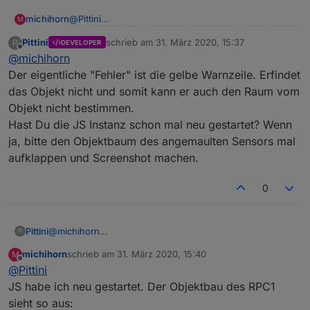
@
Pittini
michihorn
M
Pittini
schrieb am
31. März 2020, 15:37
P
DEVELOPER
Objekte hat das Script bislang wegen des Fehlers
zuletzt editiert von
Offline
@
michihorn
nicht angelegt
Michael
Der eigentliche "Fehler" ist die gelbe Warnzeile. Erfindet
das Objekt nicht und somit kann er auch den Raum vom
Objekt nicht bestimmen.
Hast Du die JS Instanz schon mal neu gestartet? Wenn
ja, bitte den Objektbaum des angemaulten Sensors mal
aufklappen und Screenshot machen.
0
Pittini
@
michihorn
P
Der eigentliche "Fehler" ist die gelbe Warnzeile. Erfindet
michihorn
schrieb am
31. März 2020, 15:40
M
das Objekt nicht und somit kann er auch den Raum vom
zuletzt editiert von
Offline
@
Pittini
Objekt nicht bestimmen.
Hast Du die JS Instanz schon mal neu gestartet? Wenn
JS habe ich neu gestartet. Der Objektbau des RPC1
ja, bitte den Objektbaum des angemaulten Sensors mal
sieht so aus:
aufklappen und Screenshot machen.