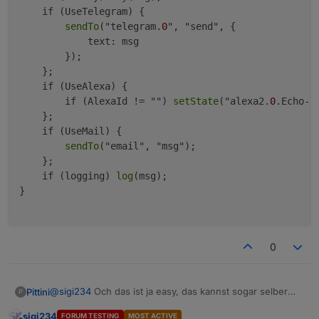
    if (UseTelegram) {

sendTo
("telegram.
0
", "send", {

            text: msg

        });

    };

    if (UseAlexa) {

        if (AlexaId != "") 
setState
("alexa2.
0
.Echo-D
    };

    if (UseMail) {

sendTo
("email", "msg");

    };

    if (logging) 
log
(msg);

}

0
@
sigi234
Och das ist ja easy, das kannst sogar selber
Pittini
P
denk ich. Ich baus schon rein, aber wenns schneller
sigi234
FORUM TESTING
MOST ACTIVE
gehen soll: