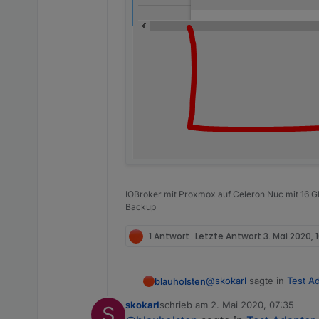
IOBroker mit Proxmox auf Celeron Nuc mit 16 G
Backup
1 Antwort
Letzte Antwort
3. Mai 2020, 
@
skokarl
sagte in
Test Ad
blauholsten
skokarl
schrieb am
2. Mai 2020, 07:35
S
zuletzt editiert von