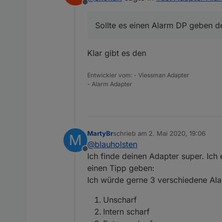
Offline
Dafür könnte ich ein Blockly
Irgendwie hab ich bisher zwar
Sollte es einen Alarm DP geben de
Klar gibt es den
Entwickler vom: - Viessman Adapter
- Alarm Adapter
MartyBr
schrieb am
2. Mai 2020, 19:06
M
zuletzt editiert von
@
blauholsten
Offline
Ich finde deinen Adapter super. Ich 
einen Tipp geben:
Ich würde gerne 3 verschiedene Ala
Unscharf
Intern scharf