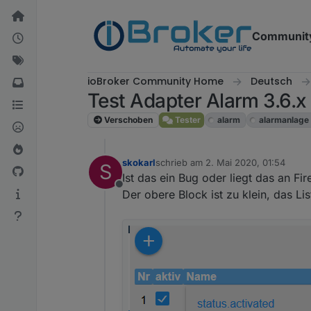
Weiter zum Inhalt
Communit
ioBroker Community Home
Deutsch
Test Adapter Alarm 3.6.x
Verschoben
Tester
alarm
alarmanlage
skokarl
schrieb am
2. Mai 2020, 01:54
S
zuletzt editiert von
Ist das ein Bug oder liegt das an Fir
Offline
Der obere Block ist zu klein, das Li