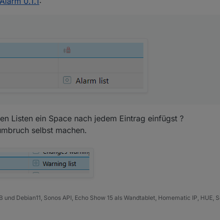
Alarm 0.1.1
:
Test Adapter Alarm 0.1.1
:
as, eher im Gegenteil, ist erwünscht. Allerdings kann ich nicht versprech
 auch zeitnah. Versuche jedoch mein bestes.
arm Kontakte, aber vielleicht doch ein paar.
wünsche würde, wäre eine Liste aller aktueller angesprochener Aktoren
elle oder irgendwas, was für Dich einfach zu realisieren wäre.
man dann z.B. in einem Widget darstellen kann welche und wieviele Akt
omit erspart man sich, dass alle Aktoren einzeln abgefagt werden müs
en Listen ein Space nach jedem Eintrag einfügst ?
abe, die zu aufwendig ist, verzeih es mir einfach und vergiss es.
umbruch selbst machen.
B und Debian11, Sonos API, Echo Show 15 als Wandtablet, Homematic IP, HUE, S