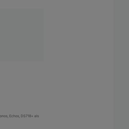
en, alles
, in welcher Form
oren gerade
sen.
onos, Echos, DS718+ als