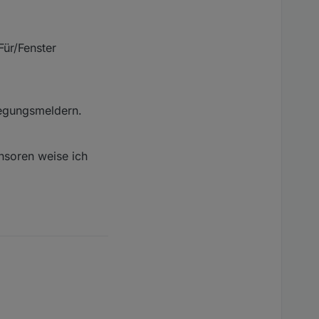
Für/Fenster
egungsmeldern.
nsoren weise ich