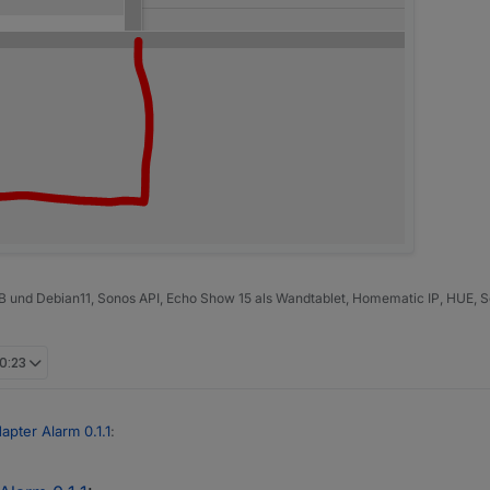
B und Debian11, Sonos API, Echo Show 15 als Wandtablet, Homematic IP, HUE, S
10:23
apter Alarm 0.1.1
: