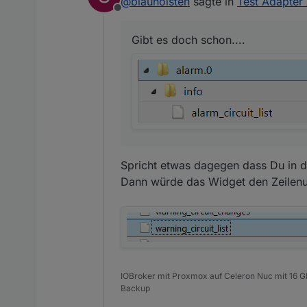
@
blauholsten
sagte in
Test Adapter 
@
blauholsten
sagte in
Offline
Gibt es doch schon....
Natürlich darf man d
Gibt es doch schon....
umzusetzen und das
Wunsch 1
Ich hätte nicht viele Al
Das erste was ich mir 
auch immer, Liste, Tab
Hintergrund ist, dass 
angesprochen haben. S
Spricht etwas dagegen dass Du in d
Wenn ich mal ne Idee h
Dann würde das Widget den Zeilen
IOBroker mit Proxmox auf Celeron Nuc mit 16 G
Backup