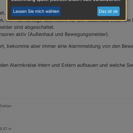
Lassen Sie mich wählen
Das ist ok
et.
us, die Alarmanlage überwacht nur die Außenhaut (hier: die 
lder sind abgeschaltet.
ensoren aktiv (Außenhaut und Bewegungsmelder).
ührt, bekomme aber immer eine Alarmmeldung von den Bew
iden Alarmkreise Intern und Extern aufbauen und welche Se
 Debian
r
10:27