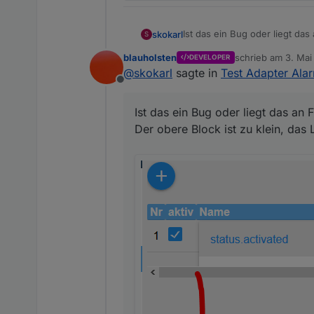
Ist das ein Bug oder liegt das 
skokarl
S
Der obere Block ist zu klein, 
blauholsten
schrieb am
3. Mai
DEVELOPER
zuletzt editiert vo
@
skokarl
sagte in
Test Adapter Alar
Offline
Ist das ein Bug oder liegt das an F
Der obere Block ist zu klein, das 