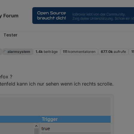
y Forum
Tester
alarmsystem
1.4k
beiträge
111
kommentatoren
677.0k
aufrufe
1
efox ?
stenfeld kann ich nur sehen wenn ich rechts scrolle.