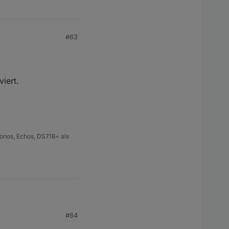
#63
iert.
onos, Echos, DS718+ als
#64