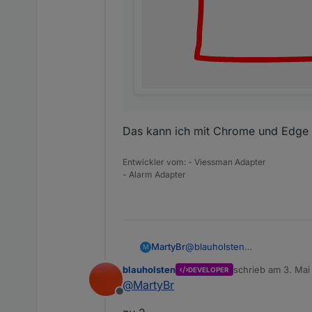
Das kann ich mit Chrome und Edge 
Entwickler vom: - Viessman Adapter
- Alarm Adapter
@
blauholsten
MartyBr
M
Ich finde deinen Adapter supe
blauholsten
schrieb am
3. Mai
DEVELOPER
Tipp geben:
Unscharf
zuletzt editiert vo
@
MartyBr
Ich würde gerne 3 verschied
Bei 1 ist die Alarmanlage abg
Intern scharf
Offline
Bei 2 sind Familienmitgliede
Extern scharf.