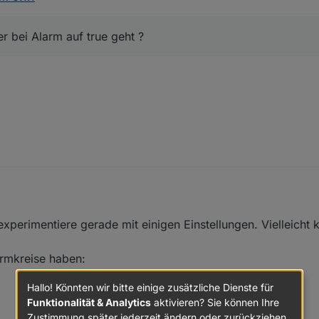
 um den DP schreiben.
 einen Ansagetext bei Alarm gekriegt, aber sonst noch nix.
r bei Alarm auf true geht ?
experimentiere gerade mit einigen Einstellungen. Vielleicht 
rmkreise haben:
Hallo! Könnten wir bitte einige zusätzliche Dienste für
Funktionalität & Analytics
aktivieren? Sie können Ihre
Zustimmung später jederzeit ändern oder zurückziehen.