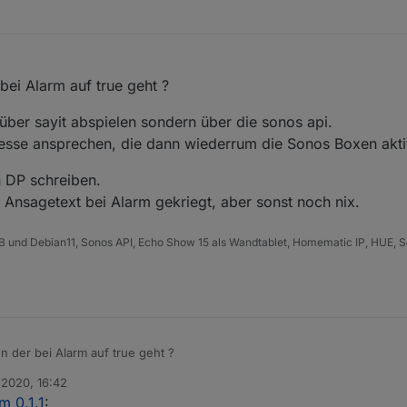
bei Alarm auf true geht ?
 über sayit abspielen sondern über die sonos api.
resse ansprechen, die dann wiederrum die Sonos Boxen aktiv
n DP schreiben.
 Ansagetext bei Alarm gekriegt, aber sonst noch nix.
B und Debian11, Sonos API, Echo Show 15 als Wandtablet, Homematic IP, HUE, S
n der bei Alarm auf true geht ?
 2020, 16:42
 nicht über sayit abspielen sondern über die sonos api.
n
m 0.1.1
:
ttp Adresse ansprechen, die dann wiederrum die Sonos Boxen aktiviert.