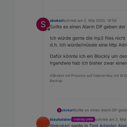
skokarl
schrieb am
2. Mai 2020, 14:59
S
zuletzt editiert von
Sollte es einen Alarm DP geben der 
Offline
Ich würde gerne die mp3 files nicht
d.h. ich würde/müsste eine http Ad
Dafür könnte ich ein Blockly um de
Irgendwie hab ich bisher zwar einen
IOBroker mit Proxmox auf Celeron Nuc mit 16 G
Backup
Sollte es einen Alarm DP gebe
skokarl
S
blauholsten
schrieb am
2. Mai
DEVELOPER
Ich würde gerne die mp3 files
zuletzt editiert vo
@
skokarl
sagte in
Test Adapter Alar
d.h. ich würde/müsste eine h