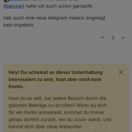
zuletzt editiert von
Offline
@
skokarl
hatte ich auch schon gemacht.
Hatte das schon drin.
hab auch eine neue telegram instanz angelegt
kein ergebnis
0
Hey! Du scheinst an dieser Unterhaltung
Nur Telegram gibt nix aus.
interessiert zu sein, hast aber noch kein
Konto.
schreib mal Telegram.0 ----> KLEIN
Hast du es satt, bei jedem Besuch durch die
gleichen Beiträge zu scrollen? Wenn du dich
für ein Konto anmeldest, kommst du immer
genau dorthin zurück, wo du zuvor warst, und
kannst dich über neue Antworten