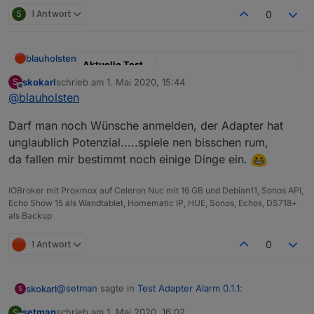
S
1 Antwort
0
blauholsten
Aktuelle Test
Version
3.6.x
skokarl
schrieb am
1. Mai 2020, 15:44
S
zuletzt editiert von
Offline
@
blauholsten
Veröffentlichun
22.12.2022
gsdatum
Darf man noch Wünsche anmelden, der Adapter hat
unglaublich Potenzial.....spiele nen bisschen rum,
Github Link
https://github.com/misanorot/
ioBroker.alarm
da fallen mir bestimmt noch einige Dinge ein.
Hier Adapter Beschreibung, Changelog etc.
IOBroker mit Proxmox auf Celeron Nuc mit 16 GB und Debian11, Sonos API,
Echo Show 15 als Wandtablet, Homematic IP, HUE, Sonos, Echos, DS718+
als Backup
1 Antwort
0
@
setman
sagte in
Test Adapter Alarm 0.1.1
:
skokarl
S
setman
schrieb am
1. Mai 2020, 16:02
S