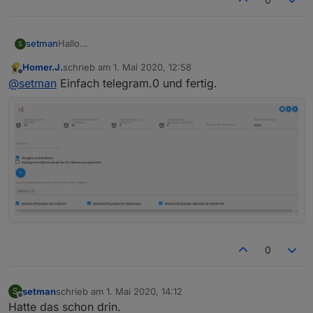
setman
Hallo
S
Wie kann ich mit Telegram eine Nachricht versenden.
Homer.J.
schrieb am
1. Mai 2020, 12:58
Welche Einstellungen muss ich vornehmen.
zuletzt editiert von
Offline
@
setman
Einfach telegram.0 und fertig.
Danke
0
setman
schrieb am
1. Mai 2020, 14:12
S
zuletzt editiert von
Offline
Hatte das schon drin.