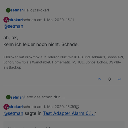
Hallo@skokarl
setman
S
skokarl
schrieb am
1. Mai 2020, 15:11
S
Hab es mit Lovelace-Ui erstellt.
zuletzt editiert von
Offline
@
setman
arm_home
ah, ok,
arm_away
entity: alarm_control_panel.info_alarm_circuit_list
kenn ich leider noch nicht. Schade.
name: Alle
IOBroker mit Proxmox auf Celeron Nuc mit 16 GB und Debian11, Sonos API,
Echo Show 15 als Wandtablet, Homematic IP, HUE, Sonos, Echos, DS718+
als Backup
0
type: alarm-panel
states:
Hatte das schon drin.
setman
S
skokarl
schrieb am
1. Mai 2020, 15:39
S
zuletzt editiert von skokarl
5. Jan. 2020, 17:44
Offline
@
setman
sagte in
Test Adapter Alarm 0.1.1
: