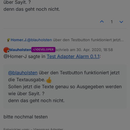
über Sayit. ?
speak Datenpunkt der bessere?
denn das geht noch nicht.
1
Homer.J.
@
blauholsten
über den Testbutton funktioniert jetzt
die Textausgabe.
blauholsten
schrieb am
30. Apr. 2020, 18:58
DEVELOPER
Sollen jetzt die Texte genau so Ausgegeben werden
zuletzt editiert von
Offline
@Homer-J sagte in
Test Adapter Alarm 0.1.1
:
wie über Sayit. ?
denn das geht noch nicht.
@
blauholsten
über den Testbutton funktioniert jetzt
die Textausgabe.
Sollen jetzt die Texte genau so Ausgegeben werden
wie über Sayit. ?
denn das geht noch nicht.
bitte nochmal testen
Entwickler vom: - Viessman Adapter