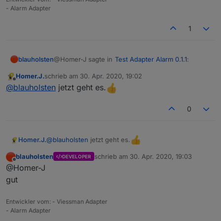
- Alarm Adapter
1
@Homer-J sagte in
Test Adapter Alarm 0.1.1
:
blauholsten
Homer.J.
schrieb am
30. Apr. 2020, 19:02
zuletzt editiert von
Offline
@
blauholsten
über den Testbutton
@
blauholsten
jetzt geht es.
funktioniert jetzt die Textausgabe.
bitte nochmal testen
Sollen jetzt die Texte genau so Ausgegeben
0
werden wie über Sayit. ?
denn das geht noch nicht.
@
blauholsten
jetzt geht es.
Homer.J.
blauholsten
schrieb am
30. Apr. 2020, 19:03
DEVELOPER
zuletzt editiert von
Offline
@Homer-J
gut
Entwickler vom: - Viessman Adapter
- Alarm Adapter