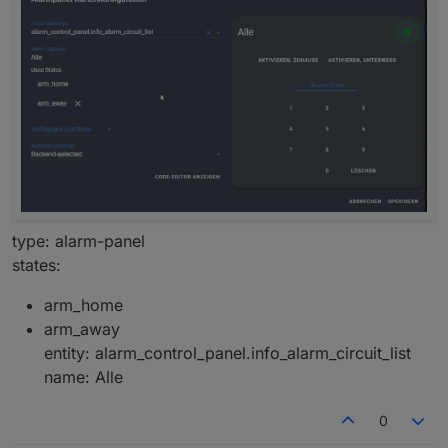
Wenn ich iobroker neu starte bekomm ich eine
meldung
type: alarm-panel
states:
arm_home
arm_away
entity: alarm_control_panel.info_alarm_circuit_list
name: Alle
0