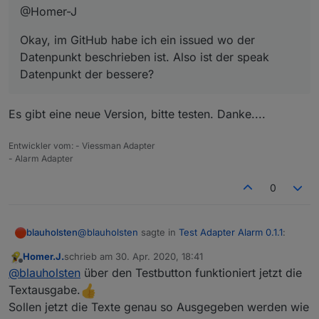
@Homer-J
Okay, im GitHub habe ich ein issued wo der
Datenpunkt beschrieben ist. Also ist der speak
Datenpunkt der bessere?
Es gibt eine neue Version, bitte testen. Danke....
Entwickler vom: - Viessman Adapter
- Alarm Adapter
0
@
blauholsten
sagte in
Test Adapter Alarm 0.1.1
:
blauholsten
Homer.J.
schrieb am
30. Apr. 2020, 18:41
zuletzt editiert von
Offline
@Homer-J
@
blauholsten
über den Testbutton funktioniert jetzt die
Textausgabe.
Es gibt eine neue Version, bitte testen. Danke....
Okay, im GitHub habe ich ein issued wo der
Sollen jetzt die Texte genau so Ausgegeben werden wie
Datenpunkt beschrieben ist. Also ist der