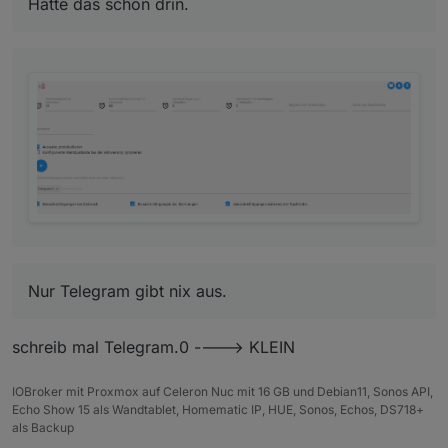
Hatte das schon drin.
Meine Sensoren schalten auch.
Nur Telegram gibt nix aus.
schreib mal Telegram.0 ----> KLEIN
Nur Telegram gibt nix aus.
Wenn ich iobroker neu starte bekomm ich eine
IOBroker mit Proxmox auf Celeron Nuc mit 16 GB und Debian11, Sonos API,
meldung
Echo Show 15 als Wandtablet, Homematic IP, HUE, Sonos, Echos, DS718+
als Backup