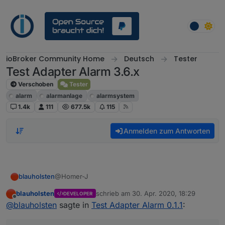
Weiter zum Inhalt
ioBroker Community Home
Deutsch
Tester
Test Adapter Alarm 3.6.x
Verschoben
Tester
alarm
alarmanlage
alarmsystem
1.4k
111
677.5k
115
Anmelden zum Antworten
@Homer-J
blauholsten
blauholsten
schrieb am
30. Apr. 2020, 18:29
DEVELOPER
Okay, im GitHub habe ich ein issued wo der
zuletzt editiert von
Offline
@
blauholsten
sagte in
Test Adapter Alarm 0.1.1
:
Datenpunkt beschrieben ist. Also ist der speak
Datenpunkt der bessere?