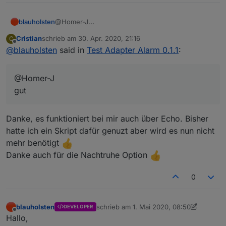
blauholsten
@Homer-J
gut
Cristian
schrieb am
30. Apr. 2020, 21:16
C
zuletzt editiert von
Offline
@
blauholsten
said in
Test Adapter Alarm 0.1.1
:
@Homer-J
gut
Danke, es funktioniert bei mir auch über Echo. Bisher
hatte ich ein Skript dafür genuzt aber wird es nun nicht
mehr benötigt
Danke auch für die Nachtruhe Option
0
blauholsten
schrieb am
1. Mai 2020, 08:50
DEVELOPER
zuletzt editiert von blauholsten
5. Jan. 20
Offline
Hallo,