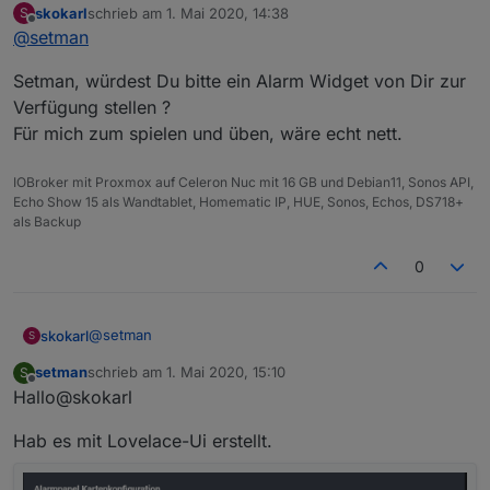
skokarl
schrieb am
1. Mai 2020, 14:38
S
zuletzt editiert von
Offline
@
setman
Setman, würdest Du bitte ein Alarm Widget von Dir zur
Verfügung stellen ?
Meine Sensoren schalten auch.
Für mich zum spielen und üben, wäre echt nett.
IOBroker mit Proxmox auf Celeron Nuc mit 16 GB und Debian11, Sonos API,
Echo Show 15 als Wandtablet, Homematic IP, HUE, Sonos, Echos, DS718+
als Backup
0
@
setman
skokarl
S
setman
schrieb am
1. Mai 2020, 15:10
S
Setman, würdest Du bitte ein Alarm Widget von Dir zur
zuletzt editiert von
Offline
Hallo@skokarl
Verfügung stellen ?
Für mich zum spielen und üben, wäre echt nett.
Hab es mit Lovelace-Ui erstellt.
Nur Telegram gibt nix aus.