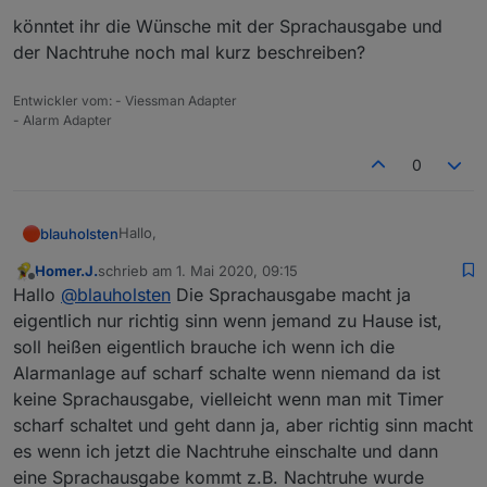
könntet ihr die Wünsche mit der Sprachausgabe und
der Nachtruhe noch mal kurz beschreiben?
Entwickler vom: - Viessman Adapter
- Alarm Adapter
0
Hallo,
blauholsten
Homer.J.
schrieb am
1. Mai 2020, 09:15
könntet ihr die Wünsche mit der Sprachausgabe
zuletzt editiert von
Offline
Hallo
@
blauholsten
Die Sprachausgabe macht ja
und der Nachtruhe noch mal kurz beschreiben?
eigentlich nur richtig sinn wenn jemand zu Hause ist,
soll heißen eigentlich brauche ich wenn ich die
Alarmanlage auf scharf schalte wenn niemand da ist
keine Sprachausgabe, vielleicht wenn man mit Timer
scharf schaltet und geht dann ja, aber richtig sinn macht
es wenn ich jetzt die Nachtruhe einschalte und dann
eine Sprachausgabe kommt z.B. Nachtruhe wurde