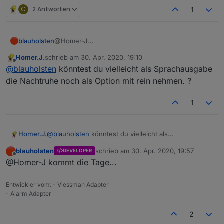
C
2 Antworten
1
blauholsten
@Homer-J
gut
Homer.J.
schrieb am
30. Apr. 2020, 19:10
zuletzt editiert von
Offline
@
blauholsten
könntest du vielleicht als Sprachausgabe
die Nachtruhe noch als Option mit rein nehmen. ?
1
Homer.J.
@
blauholsten
könntest du vielleicht als
Sprachausgabe die Nachtruhe noch als Option mit
blauholsten
schrieb am
30. Apr. 2020, 19:57
DEVELOPER
rein nehmen. ?
zuletzt editiert von
Offline
@Homer-J kommt die Tage...
Entwickler vom: - Viessman Adapter
- Alarm Adapter
2