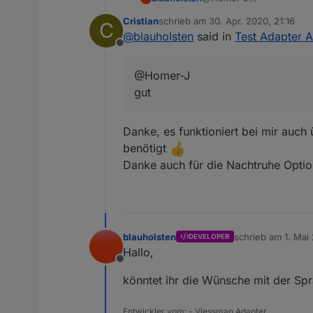
gut
Cristian
schrieb am
30. Apr. 2020, 21:16
C
zuletzt editiert von
@
blauholsten
said in
Test Adapter A
Offline
@Homer-J
gut
Danke, es funktioniert bei mir auch 
benötigt
Danke auch für die Nachtruhe Opti
blauholsten
schrieb am
1. Mai
DEVELOPER
zuletzt editiert v
Hallo,
Offline
könntet ihr die Wünsche mit der S
Entwickler vom: - Viessman Adapter