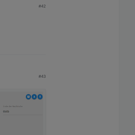
#42
#43