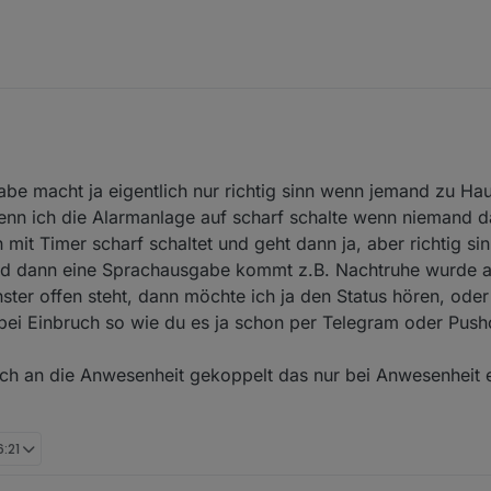
 mit der Sprachausgabe und der Nachtruhe noch mal kurz beschreiben?
e macht ja eigentlich nur richtig sinn wenn jemand zu Haus
wenn ich die Alarmanlage auf scharf schalte wenn niemand da
mit Timer scharf schaltet und geht dann ja, aber richtig s
 und dann eine Sprachausgabe kommt z.B. Nachtruhe wurde ak
nster offen steht, dann möchte ich ja den Status hören, oder
 bei Einbruch so wie du es ja schon per Telegram oder Push
uch an die Anwesenheit gekoppelt das nur bei Anwesenheit
6:21