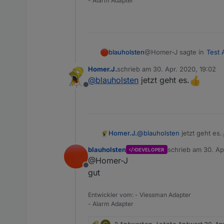
- Alarm Adapter
@Homer-J sagte in
Test 
blauholsten
Homer.J.
schrieb am
30. Apr. 2020, 19:02
zuletzt editiert von
@
blauholsten
jetzt geht es.
@
blauholsten
über den 
Offline
Sollen jetzt die Texte
bitte nochmal testen
denn das geht noch ni
@
blauholsten
jetzt geht es.
Homer.J.
blauholsten
schrieb am
30. Ap
DEVELOPER
zuletzt editiert vo
@Homer-J
Offline
gut
Entwickler vom: - Viessman Adapter
- Alarm Adapter