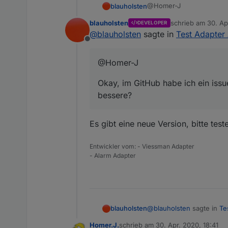
@Homer-J
blauholsten
blauholsten
schrieb am
30. Ap
DEVELOPER
Okay, im GitHub habe ich
zuletzt editiert vo
@
blauholsten
sagte in
Test Adapter 
Offline
@Homer-J
Okay, im GitHub habe ich ein issu
bessere?
Es gibt eine neue Version, bitte test
Entwickler vom: - Viessman Adapter
- Alarm Adapter
@
blauholsten
sagte in
Te
blauholsten
Homer.J.
schrieb am
30. Apr. 2020, 18:41