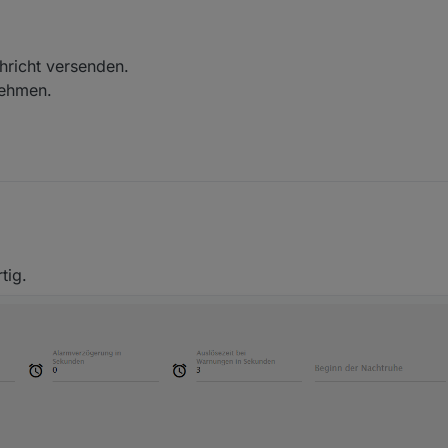
hricht versenden.
nehmen.
ne Nachricht versenden.
ch vornehmen.
tig.