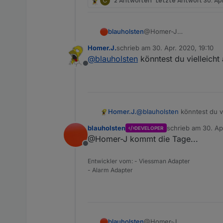
C
2 Antworten
Letzte Antwort
30. Apr
blauholsten
@Homer-J
gut
Homer.J.
schrieb am
30. Apr. 2020, 19:10
zuletzt editiert von
@
blauholsten
könntest du vielleicht
Offline
Homer.J.
@
blauholsten
könntest du v
blauholsten
schrieb am
30. Ap
DEVELOPER
zuletzt editiert vo
@Homer-J kommt die Tage...
Offline
Entwickler vom: - Viessman Adapter
- Alarm Adapter
blauholsten
@Homer-J