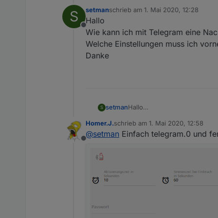
setman
schrieb am
1. Mai 2020, 12:28
S
zuletzt editiert von
Hallo
Offline
Wie kann ich mit Telegram eine Nac
Welche Einstellungen muss ich vor
Danke
setman
Hallo
S
Wie kann ich mit Telegram ei
Homer.J.
schrieb am
1. Mai 2020, 12:58
Welche Einstellungen muss i
zuletzt editiert von
@
setman
Einfach telegram.0 und fer
Danke
Offline