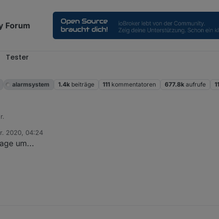
y Forum
Tester
alarmsystem
1.4k
beiträge
111
kommentatoren
677.8k
aufrufe
1
r.
r. 2020, 04:24
n
age um...