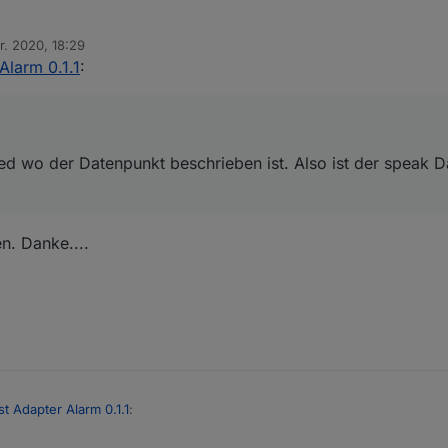
r. 2020, 18:29
 ein issued wo der Datenpunkt beschrieben ist. Also ist der speak Date
n
Alarm 0.1.1
:
ed wo der Datenpunkt beschrieben ist. Also ist der speak 
en. Danke....
st Adapter Alarm 0.1.1
: