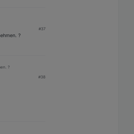
#37
nehmen. ?
men. ?
#38