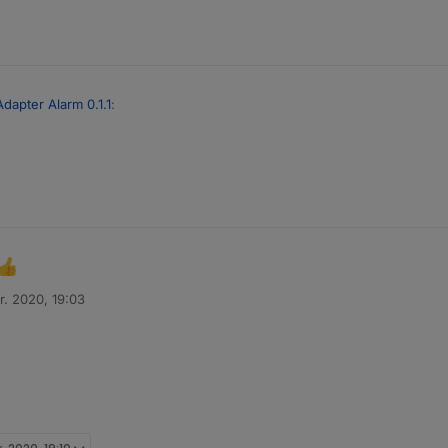
Adapter Alarm 0.1.1
:
Testbutton funktioniert jetzt die Textausgabe.
 genau so Ausgegeben werden wie über Sayit. ?
cht.
r. 2020, 19:03
n