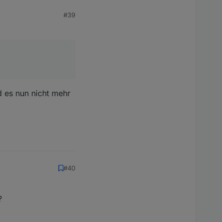
#39
d es nun nicht mehr
#40
?