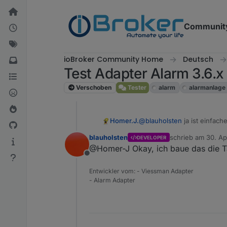
Weiter zum Inhalt
Communit
ioBroker Community Home
Deutsch
Test Adapter Alarm 3.6.x
Verschoben
Tester
alarm
alarmanlage
Homer.J.
@
blauholsten
ja ist einfache
blauholsten
schrieb am
30. Ap
DEVELOPER
zuletzt editiert vo
@Homer-J Okay, ich baue das die T
Offline
Entwickler vom: - Viessman Adapter
- Alarm Adapter