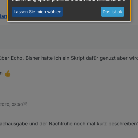
Lassen Sie mich wählen
Das ist ok
larm 0.1.1
:
über Echo. Bisher hatte ich ein Skript dafür genuzt aber wir
on
 2020, 08:50
on blauholsten
5. Jan. 2020, 10:51
prachausgabe und der Nachtruhe noch mal kurz beschreiben