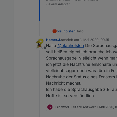
- Alarm Adapter
Hallo,
blauholsten
Homer.J.
schrieb am
1. Mai 2020, 09:15
könntet ihr die Wünsche
zuletzt editiert von
Hallo
@
blauholsten
Die Sprachausgab
Offline
soll heißen eigentlich brauche ich 
Sprachausgabe, vielleicht wenn man 
ich jetzt die Nachtruhe einschalte
vielleicht sogar noch was für ein Fe
Nachruhe der Status eines Fensters
Nachricht machst.
Ich habe die Sprachausgabe z.B. a
Hoffe ist so verständlich.
S
1 Antwort
Letzte Antwort
1. Mai 2020, 1