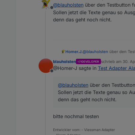
zuletzt editiert von
@
blauholsten
über den Testbutton fu
@Homer-J
Offline
Sollen jetzt die Texte genau so Au
Es gibt eine neue Version,
Okay, im GitHub habe i
denn das geht noch nicht.
bessere?
@
blauholsten
über den Testb
Homer.J.
Sollen jetzt die Texte gen
blauholsten
schrieb am
30. Ap
DEVELOPER
denn das geht noch nicht.
zuletzt editiert vo
@Homer-J sagte in
Test Adapter Ala
Offline
@
blauholsten
über den Testbutton 
Sollen jetzt die Texte genau so 
denn das geht noch nicht.
bitte nochmal testen
Entwickler vom: - Viessman Adapter