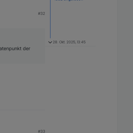
#32
npunkt der bessere?
28. Okt. 2025, 13:45
Datenpunkt der
#33