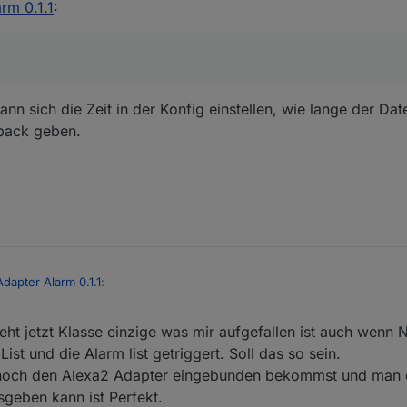
rm 0.1.1
:
nn sich die Zeit in der Konfig einstellen, wie lange der Date
edback geben.
Adapter Alarm 0.1.1
:
ht jetzt Klasse einzige was mir aufgefallen ist auch wenn 
ss es.
List und die Alarm list getriggert. Soll das so sein.
zt noch den Alexa2 Adapter eingebunden bekommst und man 
ion! Man kann sich die Zeit in der Konfig einstellen, wie lange der Datenp
geben kann ist Perfekt.
nd feedback geben.