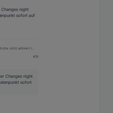
r Changes night
tenpunkt sofort auf
uhe nicht aktiviert ist
#19
 darüber eine
anges night circuit
der Changes night
ort auf false geht, da
Datenpunkt sofort