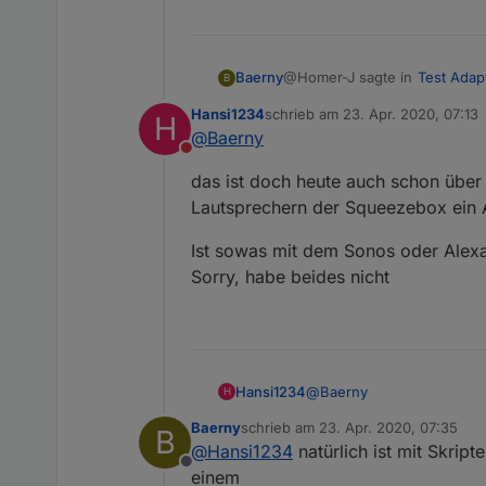
@Homer-J sagte in
Test Adapt
Baerny
B
Hansi1234
schrieb am
23. Apr. 2020, 07:13
H
zuletzt editiert von
@
Baerny
Sonst ist richtig cool we
Nicht stören
Sprachausgabe bei Verände
@
blauholsten
und @Homer
das ist doch heute auch schon über 
Wäre es nicht besser das g
Lautsprechern der Squeezebox ein
Sonos Api einbinden könnt
Baerny
Ist sowas mit dem Sonos oder Alexa
Sorry, habe beides nicht
@
Baerny
Hansi1234
H
Baerny
schrieb am
23. Apr. 2020, 07:35
B
das ist doch heute auch sc
zuletzt editiert von
@
Hansi1234
natürlich ist mit Skrip
Lautsprechern der Squeez
Offline
Ist sowas mit dem Sonos o
einem