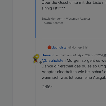
Über die Geschcihte mit der Liste m
sinnig ist????
Entwickler vom: - Viessman Adapter
- Alarm Adapter
@Homer-J hi,
blauholsten
Homer.J.
schrieb am
24. Apr. 2020, 03:24
sorry ich habe vergesen 
zuletzt editiert von Homer.J.
@
blauholsten
Morgen so geht es wen
Offline
Ich hatte überlegt das m
Danke dir erstmal das du es so umge
Adapter einarbeiten wie bei scharf 
Über die Geschcihte mit der Liste 
wenn sich was tut eben eine Ausga
ist????
Grüße