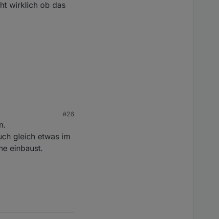
ht wirklich ob das
#26
n.
uch gleich etwas im
he einbaust.