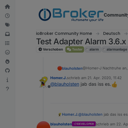
Weiter zum Inhalt
Communit
ioBroker Community Home
Deutsch
Test Adapter Alarm 3.6.x
Verschoben
Tester
alarm
alarmanlage
@Homer-J Nachtruhe an, 
blauholsten
Homer.J.
schrieb am
21. Apr. 2020, 11:42
Okay?
zuletzt editiert von
@
blauholsten
jab das iss es.
Offline
@
blauholsten
jab das iss es
Homer.J.
blauholsten
schrieb am
22. Ap
DEVELOPER
zuletzt editiert vo