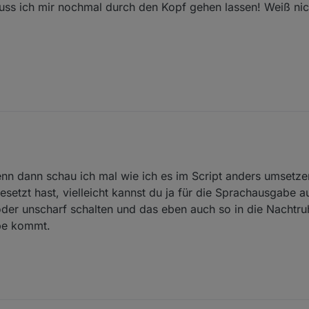
uss ich mir nochmal durch den Kopf gehen lassen! Weiß nic
zu erwähnen das ich zum quiten eine Datenpunkt erzeugt habe.
n dann schau ich mal wie ich es im Script anders umsetze
it dem ende derNachtruhe zu machen, hat aber mehrere Nachteile!
setzt hast, vielleicht kannst du ja für die Sprachausgabe a
oder unscharf schalten und das eben auch so in die Nachtru
muss ich mir nochmal durch den Kopf gehen lassen! Weiß nicht wirklich ob das sinnig
be kommt.