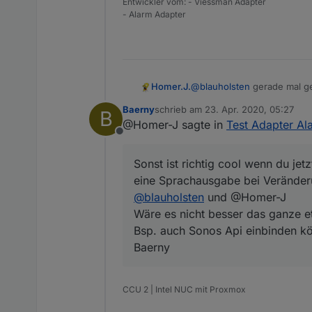
Entwickler vom: - Viessman Adapter
- Alarm Adapter
Homer.J.
@
blauholsten
gerade mal get
wird trotzdem die Sleep List 
Baerny
schrieb am
23. Apr. 2020, 05:27
B
Sonst ist richtig cool wen
zuletzt editiert von
@Homer-J sagte in
Test Adapter Ala
Sprachausgabe bei Verände
Offline
Ich denk mit dem Sayit sollt
Vielleicht könntest du ja n
Sonst ist richtig cool wenn du 
z.B. für 60 Sekunden auf tr
eine Sprachausgabe bei Veränderu
sonst die Sirene die 60 Sek
@
blauholsten
und @Homer-J
Wäre es nicht besser das ganze et
Bsp. auch Sonos Api einbinden k
Baerny
CCU 2 | Intel NUC mit Proxmox