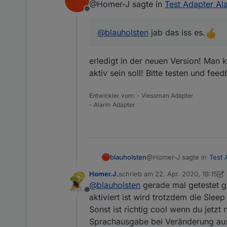
@Homer-J sagte in
Test Adapter Ala
Offline
@
blauholsten
jab das iss es.
erledigt in der neuen Version! Man ka
aktiv sein soll! Bitte testen und fe
Entwickler vom: - Viessman Adapter
- Alarm Adapter
@Homer-J sagte in
Test 
blauholsten
Homer.J.
schrieb am
22. Apr. 2020, 19:15
zuletzt editiert von Homer.J.
@
blauholsten
gerade mal getestet ge
@
blauholsten
jab das i
Offline
aktiviert ist wird trotzdem die Sleep 
Sonst ist richtig cool wenn du jet
erledigt in der neuen Vers
Sprachausgabe bei Veränderung aus
sein soll! Bitte testen u