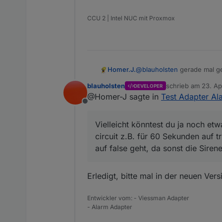
Sorry, habe beides nicht
CCU 2 | Intel NUC mit Proxmox
Homer.J.
@
blauholsten
gerade mal get
wird trotzdem die Sleep List 
blauholsten
schrieb am
23. Ap
DEVELOPER
Sonst ist richtig cool wen
zuletzt editiert vo
@Homer-J sagte in
Test Adapter Ala
Sprachausgabe bei Verände
Offline
Ich denk mit dem Sayit sollt
Vielleicht könntest du ja n
Vielleicht könntest du ja noch e
z.B. für 60 Sekunden auf tr
circuit z.B. für 60 Sekunden auf 
sonst die Sirene die 60 Sek
auf false geht, da sonst die Siren
Erledigt, bitte mal in der neuen Vers
Entwickler vom: - Viessman Adapter
- Alarm Adapter