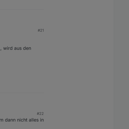
#21
n darüber eine
, wird aus den
mit man z. Bsp. auch
#22
ird aus den
 dann nicht alles in