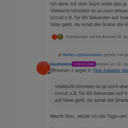
Ich denk mit dem Sayit sollte das ja
Vielleicht könntest du ja noch etw
circuit z.B. für 60 Sekunden auf tr
false geht, da sonst die Sirene die 
B
4 Antworten
Letzte Antwort
22. Ap
Homer.J.
@
blauholsten
gerade mal get
wird trotzdem die Sleep List 
blauholsten
schrieb am
22. Ap
DEVELOPER
Sonst ist richtig cool wen
zuletzt editiert vo
@Homer-J sagte in
Test Adapter Ala
Sprachausgabe bei Verände
Offline
Ich denk mit dem Sayit sollt
Vielleicht könntest du ja n
Vielleicht könntest du ja noch e
z.B. für 60 Sekunden auf tr
circuit z.B. für 60 Sekunden auf 
sonst die Sirene die 60 Sek
auf false geht, da sonst die Siren
Macht Sinn, setzte ich die Tage um!