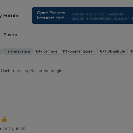
y Forum
Tester
alarmsystem
1.4k
beiträge
111
kommentatoren
677.3k
aufrufe
1
Nachtruhe aus, Nachtruhe toggle
.
r. 2020, 18:35
n