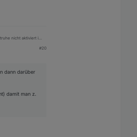
uhe nicht aktiviert ist
#20
 darüber eine
anges night circuit
an dann darüber
ort auf false geht, da
ht) damit man z.