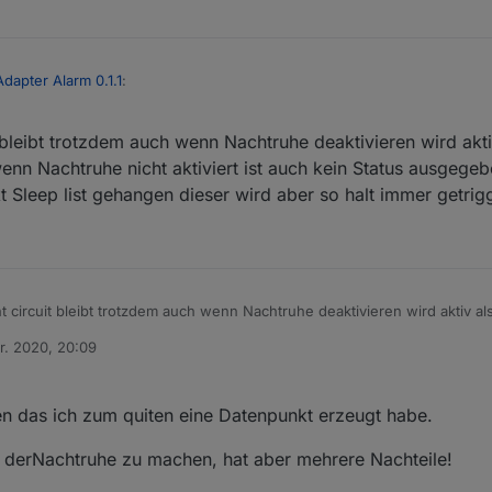
Adapter Alarm 0.1.1
:
bleibt trotzdem auch wenn Nachtruhe deaktivieren wird akti
u ja noch etwas einbauen, wenn bei Nachtruhe etwas ausgelöst hat und 
kunden auf true geht, und dann die Nachtruhe abgestellt wird auch der D
nn Nachtruhe nicht aktiviert ist auch kein Status ausgegeb
 neuen Version testen!
ie Sirene die 60 Sekunden durch läuft.
t Sleep list gehangen dieser wird aber so halt immer getrigg
circuit bleibt trotzdem auch wenn Nachtruhe deaktivieren wird aktiv al
n das wenn Nachtruhe nicht aktiviert ist auch kein Status ausgegeben 
r. 2020, 20:09
atenpunkt Sleep list gehangen dieser wird aber so halt immer getriggert.
n
n das ich zum quiten eine Datenpunkt erzeugt habe.
e derNachtruhe zu machen, hat aber mehrere Nachteile!