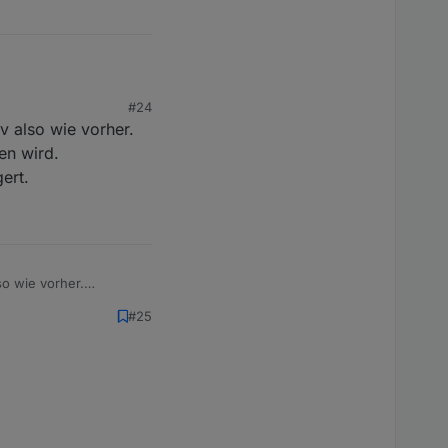
#24
v also wie vorher.
der Changes night
atenpunkt sofort auf
en wird.
ert.
so wie vorher.
wird.
#25