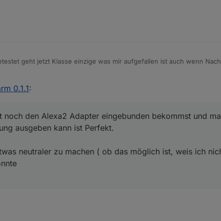
estet geht jetzt Klasse einzige was mir aufgefallen ist auch wenn Nachtr
und die Alarm list getriggert. Soll das so sein.
n du jetzt noch den Alexa2 Adapter eingebunden bekommst und man dann
rm 0.1.1
:
rung ausgeben kann ist Perfekt.
e das ja schon funktionieren.
och etwas einbauen, wenn bei Nachtruhe etwas ausgelöst hat und der Ch
jetzt noch den Alexa2 Adapter eingebunden bekommst und m
ue geht, und dann die Nachtruhe abgestellt wird auch der Datenpunkt sof
ng ausgeben kann ist Perfekt.
unden durch läuft.
was neutraler zu machen ( ob das möglich ist, weis ich nic
önnte