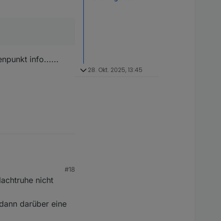
npunkt info......
28. Okt. 2025, 13:45
#18
Nachtruhe nicht
dann darüber eine
unkt info...... aktiv