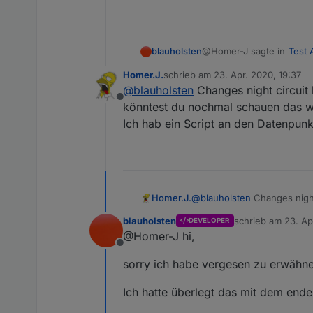
@Homer-J sagte in
Test 
blauholsten
Homer.J.
schrieb am
23. Apr. 2020, 19:37
zuletzt editiert von
@
blauholsten
Changes night circuit 
Vielleicht könntest d
Offline
circuit z.B. für 60 Se
könntest du nochmal schauen das we
Erledigt, bitte mal in der
false geht, da sonst d
Ich hab ein Script an den Datenpunk
Homer.J.
@
blauholsten
Changes night 
könntest du nochmal schaue
blauholsten
schrieb am
23. Ap
DEVELOPER
Ich hab ein Script an den D
zuletzt editiert vo
@Homer-J hi,
Offline
sorry ich habe vergesen zu erwähne
Ich hatte überlegt das mit dem end