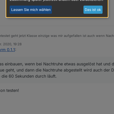
Lassen Sie mich wählen
Das ist ok
estet geht jetzt Klasse einzige was mir aufgefallen ist auch wenn Nachtr
und die Alarm list getriggert. Soll das so sein.
r. 2020, 19:28
n du jetzt noch den Alexa2 Adapter eingebunden bekommst und man dann
n
rm 0.1.1
:
rung ausgeben kann ist Perfekt.
e das ja schon funktionieren.
och etwas einbauen, wenn bei Nachtruhe etwas ausgelöst hat und der Ch
twas einbauen, wenn bei Nachtruhe etwas ausgelöst hat und 
ue geht, und dann die Nachtruhe abgestellt wird auch der Datenpunkt sof
true geht, und dann die Nachtruhe abgestellt wird auch der 
unden durch läuft.
e die 60 Sekunden durch läuft.
ion testen!