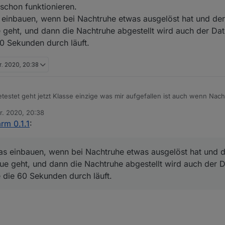
 schon funktionieren.
as einbauen, wenn bei Nachtruhe etwas ausgelöst hat und de
ue geht, und dann die Nachtruhe abgestellt wird auch der Da
60 Sekunden durch läuft.
r. 2020, 20:38
estet geht jetzt Klasse einzige was mir aufgefallen ist auch wenn Nachtr
und die Alarm list getriggert. Soll das so sein.
r. 2020, 20:38
n du jetzt noch den Alexa2 Adapter eingebunden bekommst und man dann
n
rm 0.1.1
:
rung ausgeben kann ist Perfekt.
e das ja schon funktionieren.
och etwas einbauen, wenn bei Nachtruhe etwas ausgelöst hat und der Ch
twas einbauen, wenn bei Nachtruhe etwas ausgelöst hat und 
ue geht, und dann die Nachtruhe abgestellt wird auch der Datenpunkt sof
true geht, und dann die Nachtruhe abgestellt wird auch der 
unden durch läuft.
e die 60 Sekunden durch läuft.