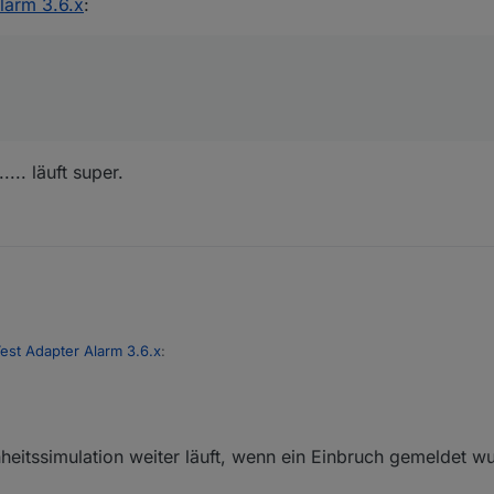
larm 3.6.x
:
.. läuft super.
est Adapter Alarm 3.6.x
:
e das wars ..... läuft super.
est löschen
nheitssimulation weiter läuft, wenn ein Einbruch gemeldet w