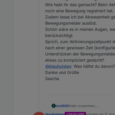
Wie habt ihr das gemacht? Beim Akt
noch eine Bewegung registriert hat.
Zudem lasse ich bei Abwesenheit ge
Bewegungsmelder auslöst.
Schön wäre es in meinen Augen, wen
berücksichtigt.
Sprich, zum Aktivierungszeitpunkt 
nach einer gewissen Zeit (konfigur
Unterdrücken der Bewegungsmelder ge
etwas zu kompliziert gedacht?
@
blauholsten
: Was hältst du davon?
Danke und Grüße
Sascha
dodi666
Hallo zusammen,
D
ich würde gerne meine Zigb
blauholsten
schrieb am
17. Ap
DEVELOPER