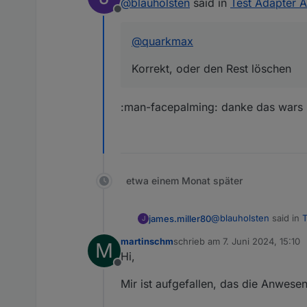
@
blauholsten
said in
Test Adapter A
Offline
@
quarkmax
Korrekt, oder den Rest löschen
:man-facepalming: danke das wars ...
etwa einem Monat später
@
blauholsten
said in
T
james.miller80
J
martinschm
schrieb am
7. Juni 2024, 15:10
M
zuletzt editiert von
Hi,
@
quarkmax
Offline
:man-facepalming: dank
Korrekt, oder den R
Mir ist aufgefallen, das die Anwese