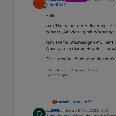
Wie habt ihr das gemacht? B
zuletzt editiert vo
@
dodi666
eine Bewegung registriert ha
Offline
Zudem lasse ich bei Abwesen
Hallo,
Bewegungsmelder auslöst.
Schön wäre es in meinen Au
zum Thema bei der Aktivierung: Hie
berücksichtigt.
Sprich, zum Aktivierungszei
benutzt „Aktivierung mit Warnungen
einer gewissen Zeit (konfi
der Bewegungsmelder geben. I
zum Thema Staubsaugen etc: hierfür
gedacht?
Wenn du nun deinen Roboter startest
@
blauholsten
: Was hältst d
Danke und Grüße
PS: alternativ könnte man das natür
Sascha
Entwickler vom: - Viessman Adapter
- Alarm Adapter
@
dodi666
blauholsten
dodi666
schrieb am
17. Apr. 2024, 10:59
D
Hallo,
zuletzt editiert von