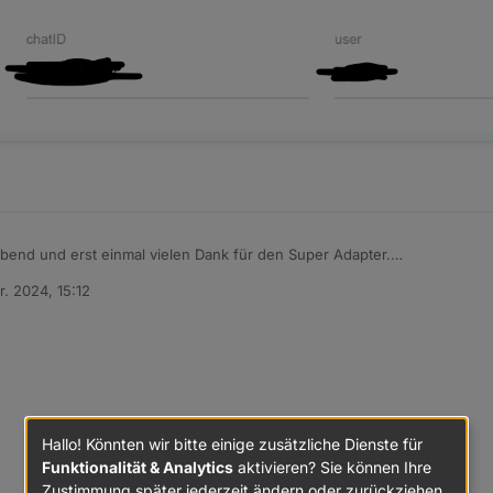
end und erst einmal vielen Dank für den Super Adapter.
 nicht Meldungen per Telegram zu senden. Der Telegram Adpter ist aktiv
r. 2024, 15:12
 In der Karteikarte Benachrichtigungen habe ich alle Hacken aktiv.
n
Hallo! Könnten wir bitte einige zusätzliche Dienste für
Funktionalität & Analytics
aktivieren? Sie können Ihre
Zustimmung später jederzeit ändern oder zurückziehen.