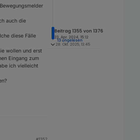
in Bewegungsmelder
ch auch die
Beitrag 1355 von 1376
che diese Fälle
23. Apr. 2024, 15:12
13 ungelesen
28. Okt. 2025, 13:45
e wollen und erst
inen Eingang zum
e ich vielleicht
en?
#1352