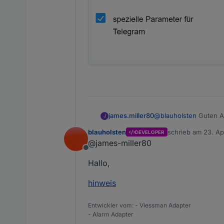
@
blauholsten
Guten Ab
james.miller80
J
Leider gelingt es mit
blauholsten
schrieb am
23. Ap
DEVELOPER
senden und empfangen.
zuletzt editiert vo
@james-miller80
Offline
Hallo,
hinweis
Entwickler vom: - Viessman Adapter
- Alarm Adapter