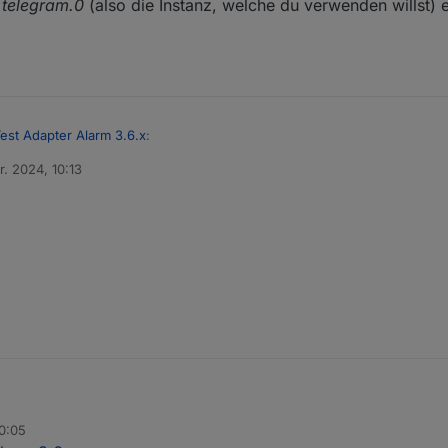
e
telegram.0
(also die Instanz, welche du verwenden willst) 
est Adapter Alarm 3.6.x
:
r. 2024, 10:13
n
eint
ern tippe
telegram.0
(also die Instanz, welche du verwenden willst) ein
20:05
öschen