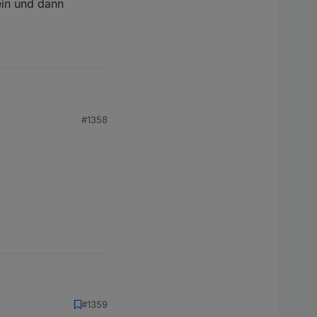
ein und dann
#1358
 und dann <Enter>
#1359