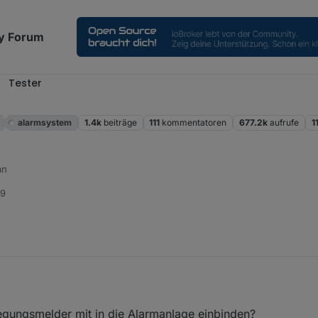
y Forum
Tester
alarmsystem
1.4k
beiträge
111
kommentatoren
677.2k
aufrufe
1
an
09
, wo du bist, gehts ja nur um die Alexa Ansagen, geh einfach in den T
n Command, Script oder was auch immer ein was du starten magst:
gungsmelder mit in die Alarmanlage einbinden?