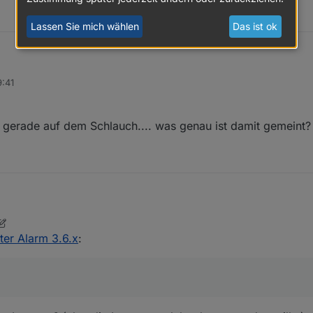
Lassen Sie mich wählen
Das ist ok
9:41
a gerade auf dem Schlauch.... was genau ist damit gemeint?
nur steh ich da gerade auf dem Schlauch.... was genau ist damit gemeint
ter Alarm 3.6.x
: