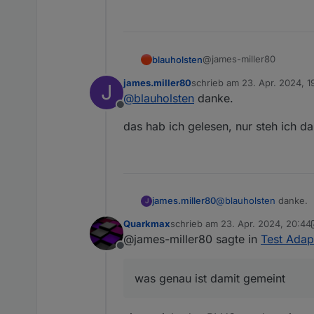
@james-miller80
blauholsten
james.miller80
schrieb am
23. Apr. 2024, 1
J
Hallo,
zuletzt editiert von
@
blauholsten
danke.
Offline
hinweis
das hab ich gelesen, nur steh ich d
@
blauholsten
danke.
james.miller80
J
Quarkmax
schrieb am
23. Apr. 2024, 20:44
das hab ich gelesen, 
zuletzt editiert von Quarkmax
@james-miller80 sagte in
Test Adap
Offline
was genau ist damit gemeint