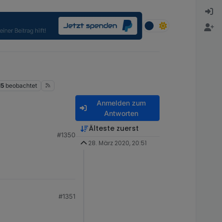
15
beobachtet
Anmelden zum
Antworten
Älteste zuerst
#1350
ab Verknuepfungen und
28. März 2020, 20:51
#1351