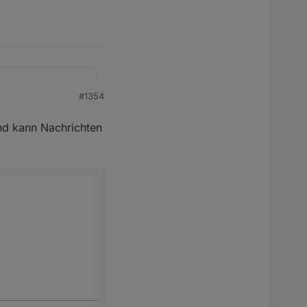
ivierung oder man
#1354
und kann Nachrichten