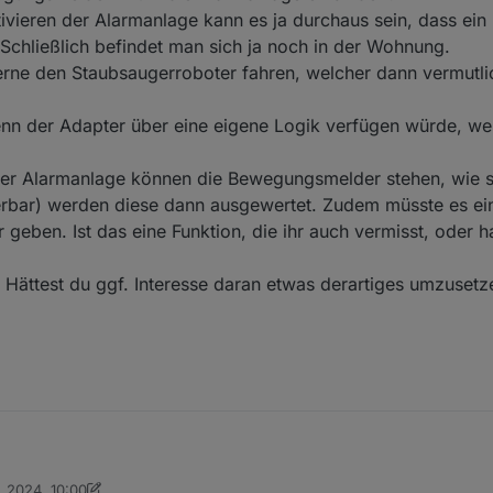
ivieren der Alarmanlage kann es ja durchaus sein, dass e
 Schließlich befindet man sich ja noch in der Wohnung.
rne den Staubsaugerroboter fahren, welcher dann vermutli
n der Adapter über eine eigene Logik verfügen würde, wel
der Alarmanlage können die Bewegungsmelder stehen, wie si
ierbar) werden diese dann ausgewertet. Zudem müsste es e
ben. Ist das eine Funktion, die ihr auch vermisst, oder hab
 Hättest du ggf. Interesse daran etwas derartiges umzusetz
ee Bewegungsmelder mit in die Alarmanlage einbinden?
r. 2024, 10:00