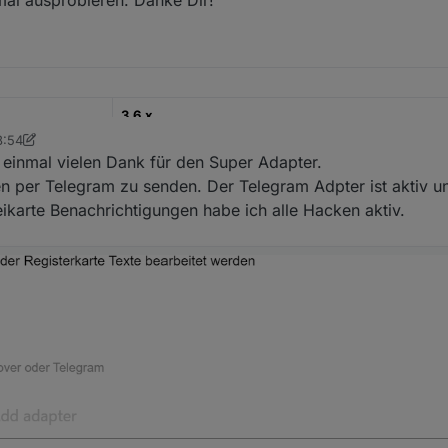
al ausprobieren. Danke Dir!
erung: Hier gibt es 2 Optionen, erstens man benutzt die verzögerte Akt
 Warnungen“
c: hierfür habe ich extra diese Funktion
Zonen
eingebaut.
er startest, deaktivierst du die Zone einfach.
 das natürlich so auch bei der Aktivierung machen
3.6.x
8:54
ller80
22.12.2022
einmal vielen Dank für den Super Adapter.
en per Telegram zu senden. Der Telegram Adpter ist aktiv 
https://github.com/misanorot/ioBroker.alarm
ikarte Benachrichtigungen habe ich alle Hacken aktiv.
ng, Changelog etc.