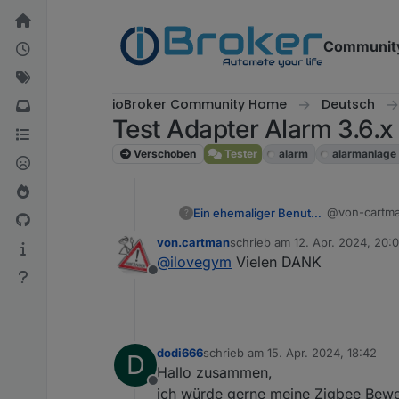
Weiter zum Inhalt
Communit
ioBroker Community Home
Deutsch
Test Adapter Alarm 3.6.x
Verschoben
Tester
alarm
alarmanlage
@von-cartm
Ein ehemaliger Benutzer
?
von.cartman
schrieb am
12. Apr. 2024, 20:
falscher Tab
zuletzt editiert von
@
ilovegym
Vielen DANK
trage da dei
Offline
dodi666
schrieb am
15. Apr. 2024, 18:42
D
zuletzt editiert von
Hallo zusammen,
Offline
ich würde gerne meine Zigbee Bewe