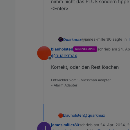
nimm nicht das PLUS sondern tipp
<Enter>
@james-miller80 sagte in
T
Quarkmax
blauholsten
schrieb am
24. Ap
DEVELOPER
zuletzt editiert vo
@
quarkmax
was genau ist damit gem
Offline
Korrekt, oder den Rest löschen
nimm nicht das PLUS sond
Entwickler vom: - Viessman Adapter
- Alarm Adapter
@
quarkmax
blauholsten
james.miller80
schrieb am
24. Apr. 2024, 
J
Korrekt, oder den Rest l
zuletzt editiert von