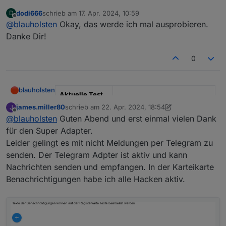
dodi666
schrieb am
17. Apr. 2024, 10:59
D
Hallo,
zuletzt editiert von
Offline
@
blauholsten
Okay, das werde ich mal ausprobieren.
zum Thema bei der Aktivierung: Hier gibt es 2
Danke Dir!
Optionen, erstens man benutzt die verzögerte
Aktivierung oder man benutzt „Aktivierung mit
zum Thema Staubsaugen etc: hierfür habe ich
0
Warnungen“
extra diese Funktion
Zonen
eingebaut.
Wenn du nun deinen Roboter startest, deaktivierst
PS: alternativ könnte man das natürlich so auch bei
du die Zone einfach.
der Aktivierung machen
blauholsten
Aktuelle Test
Version
3.6.x
james.miller80
schrieb am
22. Apr. 2024, 18:54
J
zuletzt editiert von james.miller80
Offline
@
blauholsten
Guten Abend und erst einmal vielen Dank
Veröffentlichun
22.12.2022
für den Super Adapter.
gsdatum
Leider gelingt es mit nicht Meldungen per Telegram zu
Github Link
https://github.com/misanorot/
senden. Der Telegram Adpter ist aktiv und kann
ioBroker.alarm
Nachrichten senden und empfangen. In der Karteikarte
Benachrichtigungen habe ich alle Hacken aktiv.
Hier Adapter Beschreibung, Changelog etc.