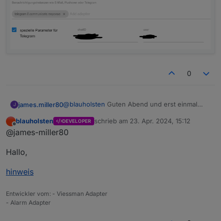
0
@
blauholsten
Guten Abend und erst einmal
james.miller80
J
vielen Dank für den Super Adapter.
blauholsten
schrieb am
23. Apr. 2024, 15:12
DEVELOPER
Leider gelingt es mit nicht Meldungen per
zuletzt editiert von
Offline
@james-miller80
Telegram zu senden. Der Telegram Adpter ist
aktiv und kann Nachrichten senden und
Hallo,
empfangen. In der Karteikarte
Benachrichtigungen habe ich alle Hacken aktiv.
hinweis
Entwickler vom: - Viessman Adapter
- Alarm Adapter