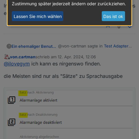
Zustimmung später jederzeit ändern oder zurückziehen.
Im Tab Verknuepfungen bei Ausgabe, da kannst du alles
einstellen, wie du es brauchst.
Lassen Sie mich wählen
Das ist ok
0
@von-cartman sagte in
Test Adapter
Ein ehemaliger Benutzer
?
Alarm 3.6.x
:
von.cartman
schrieb am
12. Apr. 2024, 12:06
zuletzt editiert von
Offline
@
frankthegreat
@
ilovegym
ich kann es nirgenswo finden.
Ergebzungsfrage zu deine
Im Tab Verknuepfungen bei Ausgabe,
Antwort: wo kann ich es
die Meisten sind nur als "Sätze" zu Sprachausgabe
da kannst du alles einstellen, wie du
einstellen?
es brauchst.