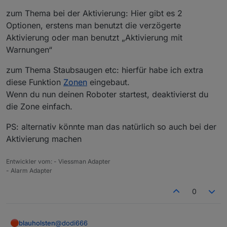
hat. Schließlich befindet man sich ja noch in der
Wohnung.
zum Thema bei der Aktivierung: Hier gibt es 2
Zudem lasse ich bei Abwesenheit gerne den
Optionen, erstens man benutzt die verzögerte
Staubsaugerroboter fahren, welcher dann vermutlich
Aktivierung oder man benutzt „Aktivierung mit
auch die Bewegungsmelder auslöst.
Warnungen“
Schön wäre es in meinen Augen, wenn der Adapter
über eine eigene Logik verfügen würde, welche
zum Thema Staubsaugen etc: hierfür habe ich extra
diese Fälle berücksichtigt.
Sprich, zum Aktivierungszeitpunkt der Alarmanlage
diese Funktion
Zonen
eingebaut.
können die Bewegungsmelder stehen, wie sie wollen
Wenn du nun deinen Roboter startest, deaktivierst du
und erst nach einer gewissen Zeit (konfigurierbar)
die Zone einfach.
werden diese dann ausgewertet. Zudem müsste es
einen Eingang zum Unterdrücken der
PS: alternativ könnte man das natürlich so auch bei der
Bewegungsmelder geben. Ist das eine Funktion, die
ihr auch vermisst, oder habe ich vielleicht etwas zu
Aktivierung machen
kompliziert gedacht?
@
blauholsten
: Was hältst du davon? Hättest du ggf.
Entwickler vom: - Viessman Adapter
Interesse daran etwas derartiges umzusetzen?
- Alarm Adapter
Danke und Grüße
Sascha
0
@
dodi666
blauholsten