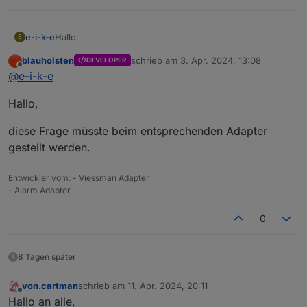
Hallo,
e-i-k-e
E
blauholsten
schrieb am
3. Apr. 2024, 13:08
DEVELOPER
ich lasse mir über eine Amazon Alex mitteilen, wenn ich
zuletzt editiert von
Offline
@
e-i-k-e
die Alarmanlage aktiviert bzw. deaktiviert haben.
Hallo,
diese Frage müsste beim entsprechenden Adapter
gestellt werden.
Entwickler vom: - Viessman Adapter
- Alarm Adapter
Bevor die Textwiedergabe gesprochen wird, kommt
immer ein sehr lautes "ping".
0
Kann das abgestellt werden?
8 Tagen später
von.cartman
schrieb am
11. Apr. 2024, 20:11
zuletzt editiert von
Offline
Hallo an alle,