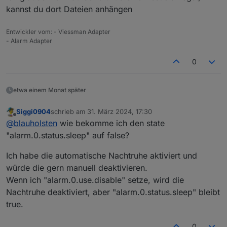
"Überwachung" vertauscht.
ich ein GutHub-Issue anlegen?
kannst du dort Dateien anhängen
Vielen Dank!
Entwickler vom: - Viessman Adapter
- Alarm Adapter
0
etwa einem Monat später
Siggi0904
schrieb am
31. März 2024, 17:30
zuletzt editiert von
Offline
@
blauholsten
wie bekomme ich den state
"alarm.0.status.sleep" auf false?
Ich habe die automatische Nachtruhe aktiviert und
würde die gern manuell deaktivieren.
Wenn ich "alarm.0.use.disable" setze, wird die
Nachtruhe deaktiviert, aber "alarm.0.status.sleep" bleibt
true.
0