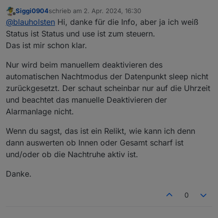
Siggi0904
schrieb am
2. Apr. 2024, 16:30
Hallo,
zuletzt editiert von
Offline
@
blauholsten
Hi, danke für die Info, aber ja ich weiß
der datenpunkt ist eher noch ein Relikt aus
Status ist Status und use ist zum steuern.
anfänglichen Zeiten. Dieser signalisiert nur den
Das ist mir schon klar.
Status der automatischen Nachtruhe und kann
nicht gesteuert werden.
Nur wird beim manuellem deaktivieren des
automatischen Nachtmodus der Datenpunkt sleep nicht
zurückgesetzt. Der schaut scheinbar nur auf die Uhrzeit
und beachtet das manuelle Deaktivieren der
Alarmanlage nicht.
Wenn du sagst, das ist ein Relikt, wie kann ich denn
dann auswerten ob Innen oder Gesamt scharf ist
und/oder ob die Nachtruhe aktiv ist.
Danke.
0