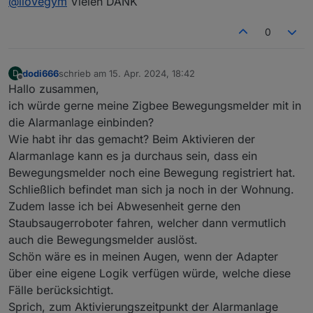
@
ilovegym
Vielen DANK
um die Alexa Ansagen, geh einfach in
den Tab Verknuepfungen und trage
da dein Command, Script oder was
0
auch immer ein was du starten magst:
dodi666
schrieb am
15. Apr. 2024, 18:42
D
zuletzt editiert von
Offline
Hallo zusammen,
ich würde gerne meine Zigbee Bewegungsmelder mit in
die Alarmanlage einbinden?
Wie habt ihr das gemacht? Beim Aktivieren der
Alarmanlage kann es ja durchaus sein, dass ein
Bewegungsmelder noch eine Bewegung registriert hat.
Schließlich befindet man sich ja noch in der Wohnung.
Zudem lasse ich bei Abwesenheit gerne den
Staubsaugerroboter fahren, welcher dann vermutlich
auch die Bewegungsmelder auslöst.
Schön wäre es in meinen Augen, wenn der Adapter
über eine eigene Logik verfügen würde, welche diese
Fälle berücksichtigt.
Sprich, zum Aktivierungszeitpunkt der Alarmanlage