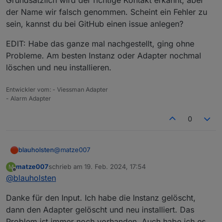
Grundsätzlich wird der richtige Kontakt erkannt, aber
der Name wir falsch genommen. Scheint ein Fehler zu
sein, kannst du bei GitHub einen issue anlegen?
EDIT: Habe das ganze mal nachgestellt, ging ohne
Probleme. Am besten Instanz oder Adapter nochmal
löschen und neu installieren.
Freue mich auf dein Feedback! Vielleicht habe ich
Entwickler vom: - Viessman Adapter
nur etwas falsch eingestellt...
- Alarm Adapter
0
@
matze007
blauholsten
matze007
schrieb am
19. Feb. 2024, 17:54
M
Grundsätzlich wird der richtige Kontakt erkannt,
zuletzt editiert von
Offline
@
blauholsten
aber der Name wir falsch genommen. Scheint ein
Fehler zu sein, kannst du bei GitHub einen issue
EDIT: Habe das ganze mal nachgestellt, ging ohne
Danke für den Input. Ich habe die Instanz gelöscht,
anlegen?
Probleme. Am besten Instanz oder Adapter
nochmal löschen und neu installieren.
dann den Adapter gelöscht und neu installiert. Das
Problem ist immer noch vorhanden. Auch habe ich es