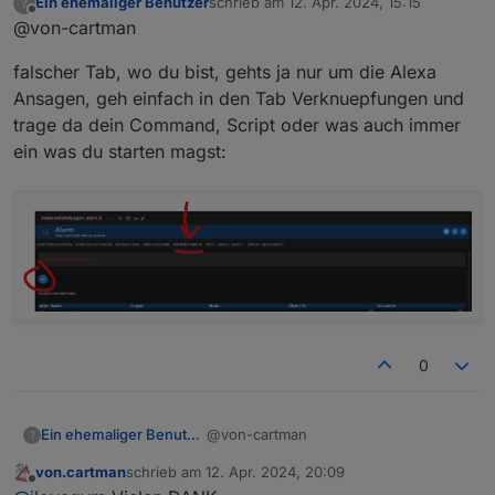
Ein ehemaliger Benutzer
schrieb am
12. Apr. 2024, 15:15
?
die Meisten sind nur als "Sätze" zu
zuletzt editiert von
Offline
@von-cartman
Sprachausgabe
falscher Tab, wo du bist, gehts ja nur um die Alexa
Ansagen, geh einfach in den Tab Verknuepfungen und
trage da dein Command, Script oder was auch immer
ein was du starten magst:
0
@von-cartman
Ein ehemaliger Benutzer
?
von.cartman
schrieb am
12. Apr. 2024, 20:09
falscher Tab, wo du bist, gehts ja nur
zuletzt editiert von
Offline