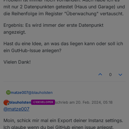
mit nur 2 Datenpunkten getestet (Haus und Garage) und
die Reihenfolge im Register "Überwachung" vertauscht.
Ergebnis: Es wird immer der erste Datenpunkt
angezeigt.
Hast du eine Idee, an was das liegen kann oder soll ich
ein GutHub-Issue anlegen?
Vielen Dank!
0
@
blauholsten
matze007
M
blauholsten
schrieb am
20. Feb. 2024, 05:18
DEVELOPER
Danke für den Input. Ich habe die Instanz gelöscht,
zuletzt editiert von
Offline
@
matze007
dann den Adapter gelöscht und neu installiert. Das
Problem ist immer noch vorhanden. Auch habe ich
Ergebnis: Es wird immer der erste Datenpunkt
Moin, schick mir mal ein Export deiner Instanz settings.
es mit nur 2 Datenpunkten getestet (Haus und
angezeigt.
Garage) und die Reihenfolge im Register
Hast du eine Idee, an was das liegen kann oder soll
Ich glaube wenn du bei GitHub einen issue anlegst,