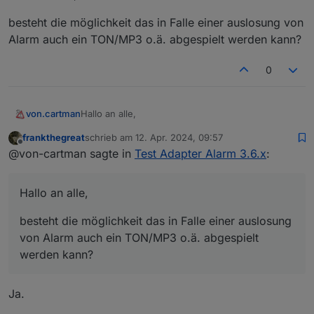
besteht die möglichkeit das in Falle einer auslosung von
Alarm auch ein TON/MP3 o.ä. abgespielt werden kann?
0
Hallo an alle,
von.cartman
frankthegreat
schrieb am
12. Apr. 2024, 09:57
besteht die möglichkeit das in Falle einer
zuletzt editiert von
Offline
@von-cartman sagte in
Test Adapter Alarm 3.6.x
:
auslosung von Alarm auch ein TON/MP3 o.ä.
abgespielt werden kann?
Hallo an alle,
besteht die möglichkeit das in Falle einer auslosung
von Alarm auch ein TON/MP3 o.ä. abgespielt
werden kann?
Ja.