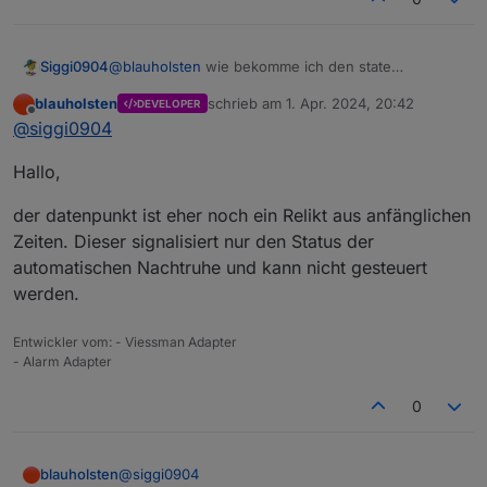
@
blauholsten
wie bekomme ich den state
Siggi0904
"alarm.0.status.sleep" auf false?
blauholsten
schrieb am
1. Apr. 2024, 20:42
DEVELOPER
Ich habe die automatische Nachtruhe aktiviert und
zuletzt editiert von
Offline
@
siggi0904
würde die gern manuell deaktivieren.
Wenn ich "alarm.0.use.disable" setze, wird die
Hallo,
Nachtruhe deaktiviert, aber "alarm.0.status.sleep"
bleibt true.
der datenpunkt ist eher noch ein Relikt aus anfänglichen
Zeiten. Dieser signalisiert nur den Status der
automatischen Nachtruhe und kann nicht gesteuert
werden.
Entwickler vom: - Viessman Adapter
- Alarm Adapter
0
@
siggi0904
blauholsten