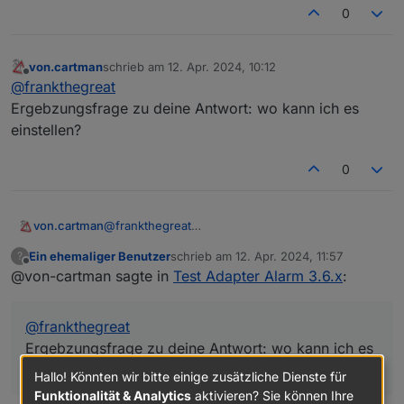
0
von.cartman
schrieb am
12. Apr. 2024, 10:12
zuletzt editiert von
Offline
@
frankthegreat
Ergebzungsfrage zu deine Antwort: wo kann ich es
einstellen?
0
von.cartman
@
frankthegreat
Ergebzungsfrage zu deine Antwort: wo kann ich
Ein ehemaliger Benutzer
schrieb am
12. Apr. 2024, 11:57
?
es einstellen?
zuletzt editiert von
Offline
@von-cartman sagte in
Test Adapter Alarm 3.6.x
:
@
frankthegreat
Ergebzungsfrage zu deine Antwort: wo kann ich es
einstellen?
Hallo! Könnten wir bitte einige zusätzliche Dienste für
Funktionalität & Analytics
aktivieren? Sie können Ihre