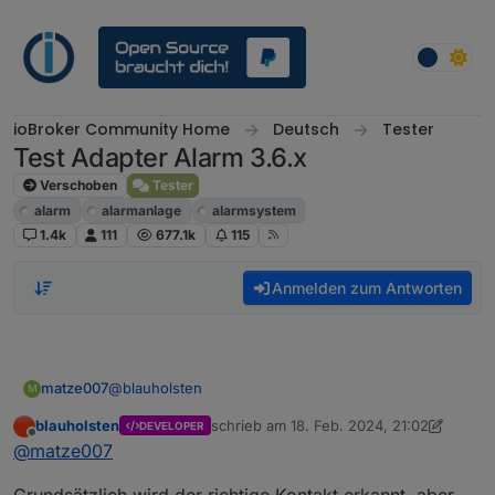
Weiter zum Inhalt
ioBroker Community Home
Deutsch
Tester
Test Adapter Alarm 3.6.x
Verschoben
Tester
alarm
alarmanlage
alarmsystem
1.4k
111
677.1k
115
Anmelden zum Antworten
@
blauholsten
matze007
M
blauholsten
schrieb am
18. Feb. 2024, 21:02
DEVELOPER
Danke für deine Antwort. Ich habe zwei Tests im
zuletzt editiert von blauholsten
Offline
@
matze007
Debug-Modus durchgeführt:
Mit allen 3 Türen aktiviert
Die Logs findest du hier als Screenshot:
Mit nur 1 Tür aktiviert (Garage/Haus)