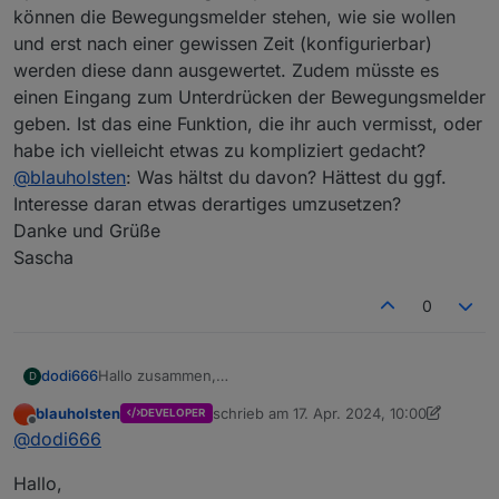
können die Bewegungsmelder stehen, wie sie wollen
und erst nach einer gewissen Zeit (konfigurierbar)
werden diese dann ausgewertet. Zudem müsste es
einen Eingang zum Unterdrücken der Bewegungsmelder
geben. Ist das eine Funktion, die ihr auch vermisst, oder
habe ich vielleicht etwas zu kompliziert gedacht?
@
blauholsten
: Was hältst du davon? Hättest du ggf.
Interesse daran etwas derartiges umzusetzen?
Danke und Grüße
Sascha
0
dodi666
Hallo zusammen,
D
ich würde gerne meine Zigbee Bewegungsmelder mit
blauholsten
schrieb am
17. Apr. 2024, 10:00
DEVELOPER
in die Alarmanlage einbinden?
zuletzt editiert von blauholsten
Offline
@
dodi666
Wie habt ihr das gemacht? Beim Aktivieren der
Alarmanlage kann es ja durchaus sein, dass ein
Hallo,
Bewegungsmelder noch eine Bewegung registriert