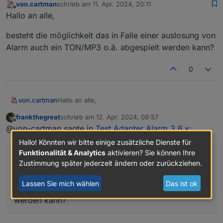
von.cartman
schrieb am
11. Apr. 2024, 20:11
zuletzt editiert von
Offline
Hallo an alle,
besteht die möglichkeit das in Falle einer auslosung von
Alarm auch ein TON/MP3 o.ä. abgespielt werden kann?
0
Hallo an alle,
von.cartman
frankthegreat
schrieb am
12. Apr. 2024, 09:57
besteht die möglichkeit das in Falle einer
zuletzt editiert von
Offline
@von-cartman sagte in
Test Adapter Alarm 3.6.x
:
auslosung von Alarm auch ein TON/MP3 o.ä.
abgespielt werden kann?
Hallo! Könnten wir bitte einige zusätzliche Dienste für
Funktionalität & Analytics
aktivieren? Sie können Ihre
Hallo an alle,
Zustimmung später jederzeit ändern oder zurückziehen.
besteht die möglichkeit das in Falle einer auslosung
Lassen Sie mich wählen
Das ist ok
von Alarm auch ein TON/MP3 o.ä. abgespielt
werden kann?