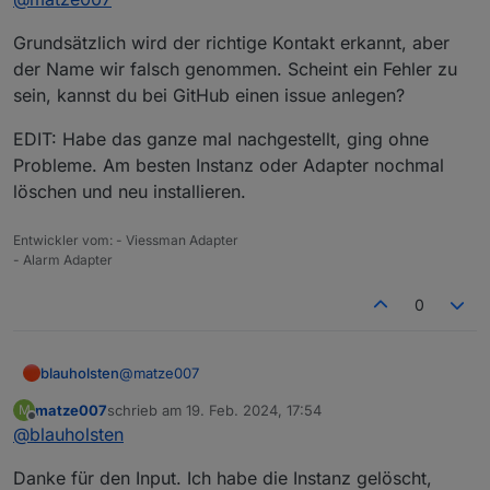
Mit allen 3 Türen aktiviert
Grundsätzlich wird der richtige Kontakt erkannt, aber
Die Logs findest du hier als Screenshot:
Mit nur 1 Tür aktiviert (Garage/Haus)
der Name wir falsch genommen. Scheint ein Fehler zu
sein, kannst du bei GitHub einen issue anlegen?
EDIT: Habe das ganze mal nachgestellt, ging ohne
Probleme. Am besten Instanz oder Adapter nochmal
löschen und neu installieren.
Freue mich auf dein Feedback! Vielleicht habe ich
Entwickler vom: - Viessman Adapter
nur etwas falsch eingestellt...
- Alarm Adapter
0
@
matze007
blauholsten
matze007
schrieb am
19. Feb. 2024, 17:54
M
Grundsätzlich wird der richtige Kontakt erkannt,
zuletzt editiert von
Offline
@
blauholsten
aber der Name wir falsch genommen. Scheint ein
Fehler zu sein, kannst du bei GitHub einen issue
EDIT: Habe das ganze mal nachgestellt, ging ohne
Danke für den Input. Ich habe die Instanz gelöscht,
anlegen?
Probleme. Am besten Instanz oder Adapter