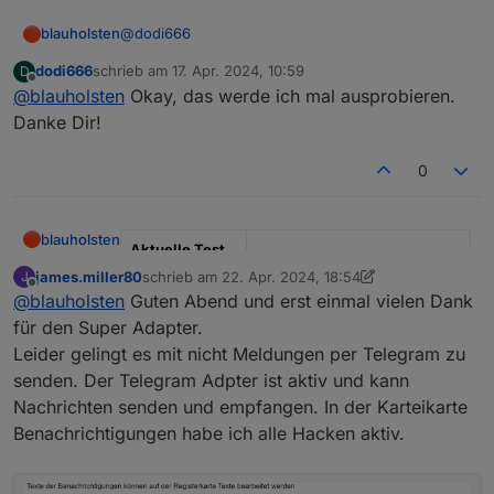
@
dodi666
blauholsten
dodi666
schrieb am
17. Apr. 2024, 10:59
D
Hallo,
zuletzt editiert von
Offline
@
blauholsten
Okay, das werde ich mal ausprobieren.
zum Thema bei der Aktivierung: Hier gibt es 2
Danke Dir!
Optionen, erstens man benutzt die verzögerte
Aktivierung oder man benutzt „Aktivierung mit
zum Thema Staubsaugen etc: hierfür habe ich
0
Warnungen“
extra diese Funktion
Zonen
eingebaut.
Wenn du nun deinen Roboter startest, deaktivierst
PS: alternativ könnte man das natürlich so auch bei
du die Zone einfach.
der Aktivierung machen
blauholsten
Aktuelle Test
Version
3.6.x
james.miller80
schrieb am
22. Apr. 2024, 18:54
J
zuletzt editiert von james.miller80
Offline
@
blauholsten
Guten Abend und erst einmal vielen Dank
Veröffentlichun
22.12.2022
für den Super Adapter.
gsdatum
Leider gelingt es mit nicht Meldungen per Telegram zu
Github Link
https://github.com/misanorot/
senden. Der Telegram Adpter ist aktiv und kann
ioBroker.alarm
Nachrichten senden und empfangen. In der Karteikarte
Benachrichtigungen habe ich alle Hacken aktiv.
Hier Adapter Beschreibung, Changelog etc.