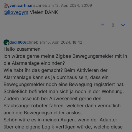
von.cartman
schrieb am
12. Apr. 2024, 20:09
falscher Tab, wo du bist, gehts ja nur
zuletzt editiert von
Offline
@
ilovegym
Vielen DANK
um die Alexa Ansagen, geh einfach in
den Tab Verknuepfungen und trage
da dein Command, Script oder was
0
auch immer ein was du starten magst:
dodi666
schrieb am
15. Apr. 2024, 18:42
D
zuletzt editiert von
Offline
Hallo zusammen,
ich würde gerne meine Zigbee Bewegungsmelder mit in
die Alarmanlage einbinden?
Wie habt ihr das gemacht? Beim Aktivieren der
Alarmanlage kann es ja durchaus sein, dass ein
Bewegungsmelder noch eine Bewegung registriert hat.
Schließlich befindet man sich ja noch in der Wohnung.
Zudem lasse ich bei Abwesenheit gerne den
Staubsaugerroboter fahren, welcher dann vermutlich
auch die Bewegungsmelder auslöst.
Schön wäre es in meinen Augen, wenn der Adapter
über eine eigene Logik verfügen würde, welche diese