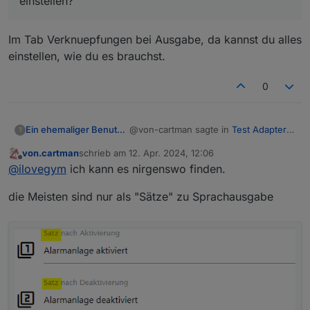
einstellen?
Im Tab Verknuepfungen bei Ausgabe, da kannst du alles
einstellen, wie du es brauchst.
0
@von-cartman sagte in
Test Adapter
Ein ehemaliger Benutzer
?
Alarm 3.6.x
:
von.cartman
schrieb am
12. Apr. 2024, 12:06
zuletzt editiert von
Offline
@
frankthegreat
@
ilovegym
ich kann es nirgenswo finden.
Ergebzungsfrage zu deine
Im Tab Verknuepfungen bei Ausgabe,
Antwort: wo kann ich es
die Meisten sind nur als "Sätze" zu Sprachausgabe
da kannst du alles einstellen, wie du
einstellen?
es brauchst.