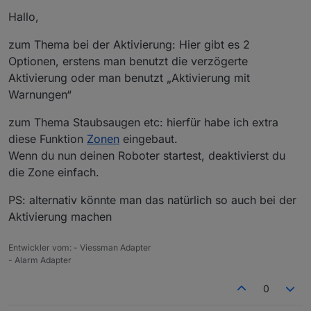
Alarmanlage kann es ja durchaus sein, dass ein
Hallo,
Bewegungsmelder noch eine Bewegung registriert
hat. Schließlich befindet man sich ja noch in der
Wohnung.
zum Thema bei der Aktivierung: Hier gibt es 2
Zudem lasse ich bei Abwesenheit gerne den
Optionen, erstens man benutzt die verzögerte
Staubsaugerroboter fahren, welcher dann vermutlich
Aktivierung oder man benutzt „Aktivierung mit
auch die Bewegungsmelder auslöst.
Warnungen“
Schön wäre es in meinen Augen, wenn der Adapter
über eine eigene Logik verfügen würde, welche
zum Thema Staubsaugen etc: hierfür habe ich extra
diese Fälle berücksichtigt.
Sprich, zum Aktivierungszeitpunkt der Alarmanlage
diese Funktion
Zonen
eingebaut.
können die Bewegungsmelder stehen, wie sie wollen
Wenn du nun deinen Roboter startest, deaktivierst du
und erst nach einer gewissen Zeit (konfigurierbar)
die Zone einfach.
werden diese dann ausgewertet. Zudem müsste es
einen Eingang zum Unterdrücken der
PS: alternativ könnte man das natürlich so auch bei der
Bewegungsmelder geben. Ist das eine Funktion, die
ihr auch vermisst, oder habe ich vielleicht etwas zu
Aktivierung machen
kompliziert gedacht?
@
blauholsten
: Was hältst du davon? Hättest du ggf.
Entwickler vom: - Viessman Adapter
Interesse daran etwas derartiges umzusetzen?
- Alarm Adapter
Danke und Grüße
Sascha
0