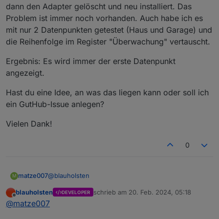
nochmal löschen und neu installieren.
dann den Adapter gelöscht und neu installiert. Das
Problem ist immer noch vorhanden. Auch habe ich es
mit nur 2 Datenpunkten getestet (Haus und Garage) und
die Reihenfolge im Register "Überwachung" vertauscht.
Ergebnis: Es wird immer der erste Datenpunkt
angezeigt.
Hast du eine Idee, an was das liegen kann oder soll ich
ein GutHub-Issue anlegen?
Vielen Dank!
0
@
blauholsten
matze007
M
blauholsten
schrieb am
20. Feb. 2024, 05:18
DEVELOPER
Danke für den Input. Ich habe die Instanz gelöscht,
zuletzt editiert von
Offline
@
matze007
dann den Adapter gelöscht und neu installiert. Das
Problem ist immer noch vorhanden. Auch habe ich
Ergebnis: Es wird immer der erste Datenpunkt