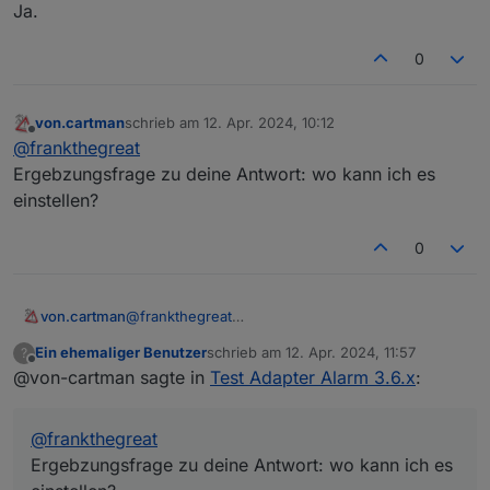
Ja.
0
von.cartman
schrieb am
12. Apr. 2024, 10:12
zuletzt editiert von
Offline
@
frankthegreat
Ergebzungsfrage zu deine Antwort: wo kann ich es
einstellen?
0
von.cartman
@
frankthegreat
Ergebzungsfrage zu deine Antwort: wo kann ich
Ein ehemaliger Benutzer
schrieb am
12. Apr. 2024, 11:57
?
es einstellen?
zuletzt editiert von
Offline
@von-cartman sagte in
Test Adapter Alarm 3.6.x
:
@
frankthegreat
Ergebzungsfrage zu deine Antwort: wo kann ich es