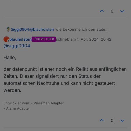
0
@
blauholsten
wie bekomme ich den state
Siggi0904
"alarm.0.status.sleep" auf false?
blauholsten
schrieb am
1. Apr. 2024, 20:42
DEVELOPER
Ich habe die automatische Nachtruhe aktiviert und
zuletzt editiert von
Offline
@
siggi0904
würde die gern manuell deaktivieren.
Wenn ich "alarm.0.use.disable" setze, wird die
Hallo,
Nachtruhe deaktiviert, aber "alarm.0.status.sleep"
bleibt true.
der datenpunkt ist eher noch ein Relikt aus anfänglichen
Zeiten. Dieser signalisiert nur den Status der
automatischen Nachtruhe und kann nicht gesteuert
werden.
Entwickler vom: - Viessman Adapter
- Alarm Adapter
0