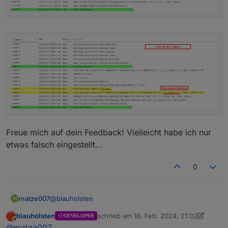
Freue mich auf dein Feedback! Vielleicht habe ich nur
etwas falsch eingestellt...
0
@
blauholsten
matze007
M
blauholsten
schrieb am
18. Feb. 2024, 21:02
DEVELOPER
Danke für deine Antwort. Ich habe zwei Tests im
zuletzt editiert von blauholsten
Offline
@
matze007
Debug-Modus durchgeführt: