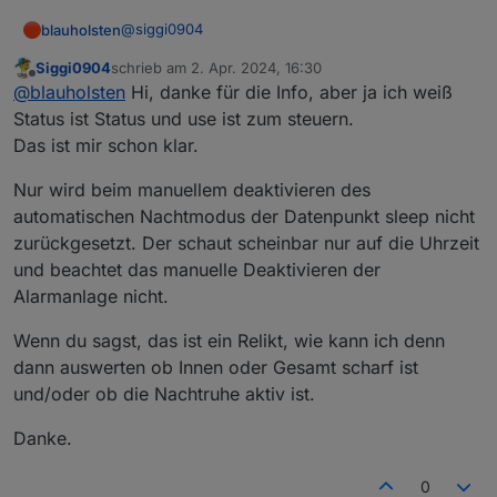
@
siggi0904
blauholsten
Siggi0904
schrieb am
2. Apr. 2024, 16:30
Hallo,
zuletzt editiert von
Offline
@
blauholsten
Hi, danke für die Info, aber ja ich weiß
der datenpunkt ist eher noch ein Relikt aus
Status ist Status und use ist zum steuern.
anfänglichen Zeiten. Dieser signalisiert nur den
Das ist mir schon klar.
Status der automatischen Nachtruhe und kann
nicht gesteuert werden.
Nur wird beim manuellem deaktivieren des
automatischen Nachtmodus der Datenpunkt sleep nicht
zurückgesetzt. Der schaut scheinbar nur auf die Uhrzeit
und beachtet das manuelle Deaktivieren der
Alarmanlage nicht.
Wenn du sagst, das ist ein Relikt, wie kann ich denn
dann auswerten ob Innen oder Gesamt scharf ist
und/oder ob die Nachtruhe aktiv ist.
Danke.
0