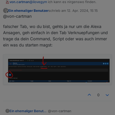
@
ilovegym
ich kann es nirgenswo finden.
von.cartman
Ein ehemaliger Benutzer
schrieb am
12. Apr. 2024, 15:15
?
die Meisten sind nur als "Sätze" zu
zuletzt editiert von
Offline
@von-cartman
Sprachausgabe
falscher Tab, wo du bist, gehts ja nur um die Alexa
Ansagen, geh einfach in den Tab Verknuepfungen und
trage da dein Command, Script oder was auch immer
ein was du starten magst:
0
@von-cartman
Ein ehemaliger Benutzer
?