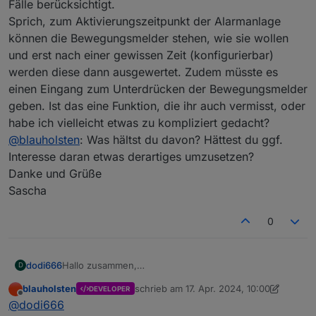
Fälle berücksichtigt.
Sprich, zum Aktivierungszeitpunkt der Alarmanlage
können die Bewegungsmelder stehen, wie sie wollen
und erst nach einer gewissen Zeit (konfigurierbar)
werden diese dann ausgewertet. Zudem müsste es
einen Eingang zum Unterdrücken der Bewegungsmelder
geben. Ist das eine Funktion, die ihr auch vermisst, oder
habe ich vielleicht etwas zu kompliziert gedacht?
@
blauholsten
: Was hältst du davon? Hättest du ggf.
Interesse daran etwas derartiges umzusetzen?
Danke und Grüße
Sascha
0
dodi666
Hallo zusammen,
D
ich würde gerne meine Zigbee Bewegungsmelder mit
blauholsten
schrieb am
17. Apr. 2024, 10:00
DEVELOPER
in die Alarmanlage einbinden?
zuletzt editiert von blauholsten
Offline
@
dodi666
Wie habt ihr das gemacht? Beim Aktivieren der