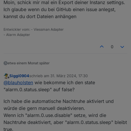
Moin, schick mir mal ein Export deiner Instanz settings.
es mit nur 2 Datenpunkten getestet (Haus und
angezeigt.
Garage) und die Reihenfolge im Register
Hast du eine Idee, an was das liegen kann oder soll
Ich glaube wenn du bei GitHub einen issue anlegst,
"Überwachung" vertauscht.
ich ein GutHub-Issue anlegen?
kannst du dort Dateien anhängen
Vielen Dank!
Entwickler vom: - Viessman Adapter
- Alarm Adapter
0
etwa einem Monat später
Siggi0904
schrieb am
31. März 2024, 17:30
zuletzt editiert von
Offline
@
blauholsten
wie bekomme ich den state
"alarm.0.status.sleep" auf false?
Ich habe die automatische Nachtruhe aktiviert und
würde die gern manuell deaktivieren.
Wenn ich "alarm.0.use.disable" setze, wird die
Nachtruhe deaktiviert, aber "alarm.0.status.sleep" bleibt
true.