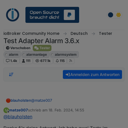
Weiter zum Inhalt
ioBroker Community Home
Deutsch
Tester
Test Adapter Alarm 3.6.x
Verschoben
Tester
alarm
alarmanlage
alarmsystem
1.4k
111
677.1k
115
Anmelden zum Antworten
@
matze007
blauholsten
matze007
schrieb am
18. Feb. 2024, 14:55
M
Moin, dass sollte so nicht sein. Stell den Adapter
zuletzt editiert von
Offline
@
blauholsten
mal auf debug, stell das Szenario nach und sende
mir die Logs. Danke
Danke für deine Antwort. Ich habe zwei Tests im