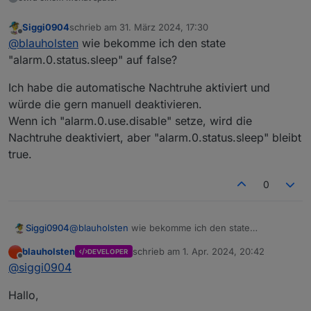
Siggi0904
schrieb am
31. März 2024, 17:30
zuletzt editiert von
Offline
@
blauholsten
wie bekomme ich den state
"alarm.0.status.sleep" auf false?
Ich habe die automatische Nachtruhe aktiviert und
würde die gern manuell deaktivieren.
Wenn ich "alarm.0.use.disable" setze, wird die
Nachtruhe deaktiviert, aber "alarm.0.status.sleep" bleibt
true.
0
@
blauholsten
wie bekomme ich den state
Siggi0904
"alarm.0.status.sleep" auf false?
blauholsten
schrieb am
1. Apr. 2024, 20:42
DEVELOPER
Ich habe die automatische Nachtruhe aktiviert und
zuletzt editiert von
Offline
@
siggi0904
würde die gern manuell deaktivieren.
Wenn ich "alarm.0.use.disable" setze, wird die
Hallo,
Nachtruhe deaktiviert, aber "alarm.0.status.sleep"
bleibt true.