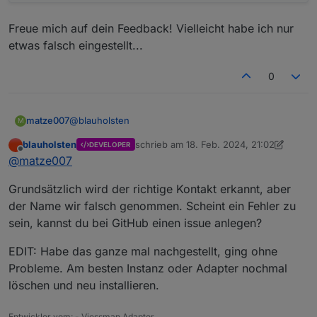
Freue mich auf dein Feedback! Vielleicht habe ich nur
etwas falsch eingestellt...
0
@
blauholsten
matze007
M
blauholsten
schrieb am
18. Feb. 2024, 21:02
DEVELOPER
Danke für deine Antwort. Ich habe zwei Tests im
zuletzt editiert von blauholsten
Offline
@
matze007
Debug-Modus durchgeführt:
Mit allen 3 Türen aktiviert
Grundsätzlich wird der richtige Kontakt erkannt, aber
Die Logs findest du hier als Screenshot:
Mit nur 1 Tür aktiviert (Garage/Haus)
der Name wir falsch genommen. Scheint ein Fehler zu
sein, kannst du bei GitHub einen issue anlegen?
EDIT: Habe das ganze mal nachgestellt, ging ohne
Probleme. Am besten Instanz oder Adapter nochmal
löschen und neu installieren.
Freue mich auf dein Feedback! Vielleicht habe ich
Entwickler vom: - Viessman Adapter