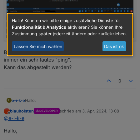
Hallo! Könnten wir bitte einige zusätzliche Dienste für
Funktionalität & Analytics
aktivieren? Sie können Ihre
Zustimmung später jederzeit ändern oder zurückziehen.
Lassen Sie mich wählen
Das ist ok
Bevor die Textwiedergabe gesprochen wird, kommt
immer ein sehr lautes "ping".
Kann das abgestellt werden?
0
Hallo,
e-i-k-e
E
blauholsten
schrieb am
3. Apr. 2024, 13:08
DEVELOPER
ich lasse mir über eine Amazon Alex mitteilen, wenn ich
zuletzt editiert von
Offline
@
e-i-k-e
die Alarmanlage aktiviert bzw. deaktiviert haben.
Hallo,