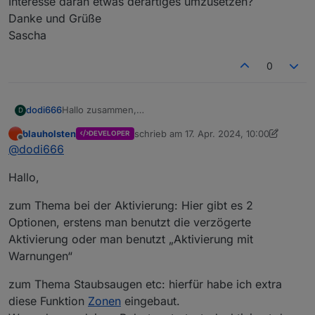
Interesse daran etwas derartiges umzusetzen?
Danke und Grüße
Sascha
0
dodi666
Hallo zusammen,
D
ich würde gerne meine Zigbee Bewegungsmelder mit
blauholsten
schrieb am
17. Apr. 2024, 10:00
DEVELOPER
in die Alarmanlage einbinden?
zuletzt editiert von blauholsten
Offline
@
dodi666
Wie habt ihr das gemacht? Beim Aktivieren der
Alarmanlage kann es ja durchaus sein, dass ein
Hallo,
Bewegungsmelder noch eine Bewegung registriert
hat. Schließlich befindet man sich ja noch in der
Wohnung.
zum Thema bei der Aktivierung: Hier gibt es 2
Zudem lasse ich bei Abwesenheit gerne den
Optionen, erstens man benutzt die verzögerte
Staubsaugerroboter fahren, welcher dann vermutlich
Aktivierung oder man benutzt „Aktivierung mit
auch die Bewegungsmelder auslöst.
Warnungen“
Schön wäre es in meinen Augen, wenn der Adapter
über eine eigene Logik verfügen würde, welche
zum Thema Staubsaugen etc: hierfür habe ich extra
diese Fälle berücksichtigt.
Sprich, zum Aktivierungszeitpunkt der Alarmanlage
diese Funktion
Zonen
eingebaut.
können die Bewegungsmelder stehen, wie sie wollen