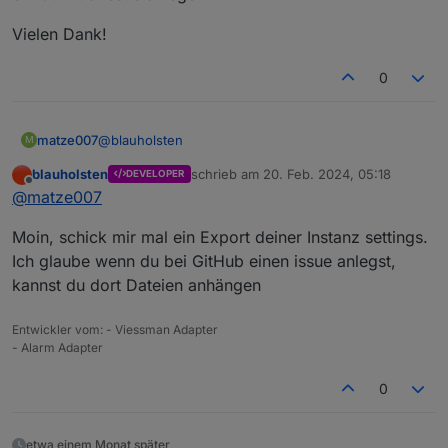
Vielen Dank!
0
@
blauholsten
matze007
M
blauholsten
schrieb am
20. Feb. 2024, 05:18
DEVELOPER
Danke für den Input. Ich habe die Instanz gelöscht,
zuletzt editiert von
Offline
@
matze007
dann den Adapter gelöscht und neu installiert. Das
Problem ist immer noch vorhanden. Auch habe ich
Ergebnis: Es wird immer der erste Datenpunkt
Moin, schick mir mal ein Export deiner Instanz settings.
es mit nur 2 Datenpunkten getestet (Haus und
angezeigt.
Garage) und die Reihenfolge im Register
Hast du eine Idee, an was das liegen kann oder soll
Ich glaube wenn du bei GitHub einen issue anlegst,
"Überwachung" vertauscht.
ich ein GutHub-Issue anlegen?
kannst du dort Dateien anhängen
Vielen Dank!
Entwickler vom: - Viessman Adapter
- Alarm Adapter
0
etwa einem Monat später