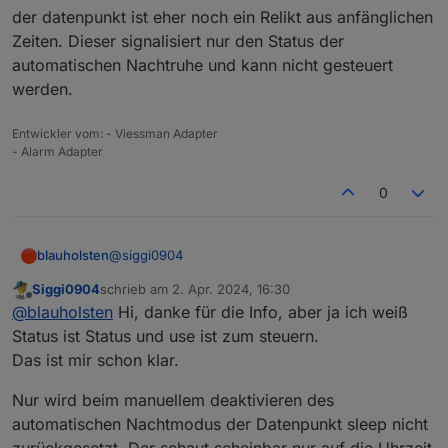
der datenpunkt ist eher noch ein Relikt aus anfänglichen
Zeiten. Dieser signalisiert nur den Status der
automatischen Nachtruhe und kann nicht gesteuert
werden.
Entwickler vom: - Viessman Adapter
- Alarm Adapter
0
@
siggi0904
blauholsten
Siggi0904
schrieb am
2. Apr. 2024, 16:30
Hallo,
zuletzt editiert von
Offline
@
blauholsten
Hi, danke für die Info, aber ja ich weiß
der datenpunkt ist eher noch ein Relikt aus
Status ist Status und use ist zum steuern.
anfänglichen Zeiten. Dieser signalisiert nur den
Das ist mir schon klar.
Status der automatischen Nachtruhe und kann
nicht gesteuert werden.
Nur wird beim manuellem deaktivieren des
automatischen Nachtmodus der Datenpunkt sleep nicht
zurückgesetzt. Der schaut scheinbar nur auf die Uhrzeit