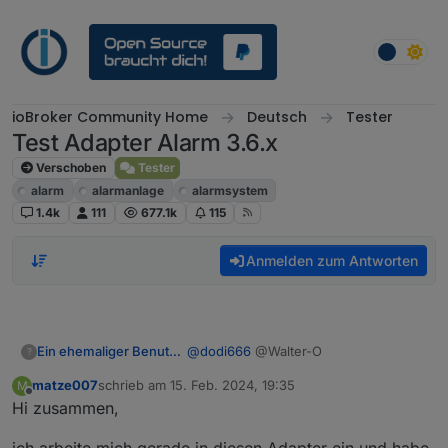
Weiter zum Inhalt
ioBroker Community Home
Deutsch
Tester
Test Adapter Alarm 3.6.x
Verschoben
Tester
alarm
alarmanlage
alarmsystem
1.4k
111
677.1k
115
Anmelden zum Antworten
@
dodi666
@Walter-O
Ein ehemaliger Benutzer
?
matze007
schrieb am
15. Feb. 2024, 19:35
M
genau, die Besonderheiten merkt
zuletzt editiert von
Offline
Hi zusammen,
man, wenn das Handy n update macht
und gleichzeitig die Batterie vom G-
Habe noch den letzten Standort mit
ich arbeite mich gerade in diesen Adapter ein und habe
Tag leer ist.. :-) und dann die Anlage
drin..