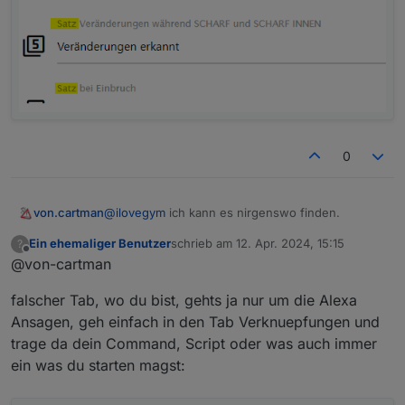
0
@
ilovegym
ich kann es nirgenswo finden.
von.cartman
Ein ehemaliger Benutzer
schrieb am
12. Apr. 2024, 15:15
?
die Meisten sind nur als "Sätze" zu
zuletzt editiert von
Offline
@von-cartman
Sprachausgabe
falscher Tab, wo du bist, gehts ja nur um die Alexa
Ansagen, geh einfach in den Tab Verknuepfungen und
trage da dein Command, Script oder was auch immer
ein was du starten magst: