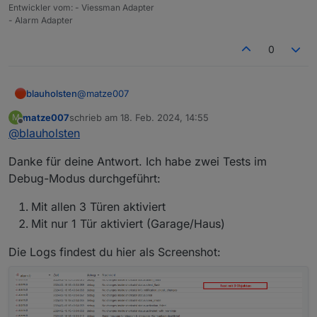
Entwickler vom: - Viessman Adapter
welche Türe den Alarm auslöst.
etwas falsch konfiguriert?
Danke euch!
- Alarm Adapter
Grüße
0
@
matze007
blauholsten
matze007
schrieb am
18. Feb. 2024, 14:55
M
Moin, dass sollte so nicht sein. Stell den Adapter
zuletzt editiert von
Offline
@
blauholsten
mal auf debug, stell das Szenario nach und sende
mir die Logs. Danke
Danke für deine Antwort. Ich habe zwei Tests im
Debug-Modus durchgeführt:
Mit allen 3 Türen aktiviert
Mit nur 1 Tür aktiviert (Garage/Haus)
Die Logs findest du hier als Screenshot: