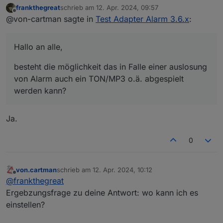
frankthegreat
schrieb am
12. Apr. 2024, 09:57
besteht die möglichkeit das in Falle einer
zuletzt editiert von
Offline
@von-cartman sagte in
Test Adapter Alarm 3.6.x
:
auslosung von Alarm auch ein TON/MP3 o.ä.
abgespielt werden kann?
Hallo an alle,
besteht die möglichkeit das in Falle einer auslosung
von Alarm auch ein TON/MP3 o.ä. abgespielt
werden kann?
Ja.
0
von.cartman
schrieb am
12. Apr. 2024, 10:12
zuletzt editiert von
Offline
@
frankthegreat
Ergebzungsfrage zu deine Antwort: wo kann ich es
einstellen?