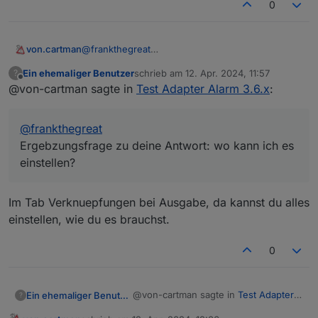
0
von.cartman
@
frankthegreat
Ergebzungsfrage zu deine Antwort: wo kann ich
Ein ehemaliger Benutzer
schrieb am
12. Apr. 2024, 11:57
?
es einstellen?
zuletzt editiert von
Offline
@von-cartman sagte in
Test Adapter Alarm 3.6.x
:
@
frankthegreat
Ergebzungsfrage zu deine Antwort: wo kann ich es
einstellen?
Im Tab Verknuepfungen bei Ausgabe, da kannst du alles
einstellen, wie du es brauchst.
0
@von-cartman sagte in
Test Adapter
Ein ehemaliger Benutzer
?
Alarm 3.6.x
: