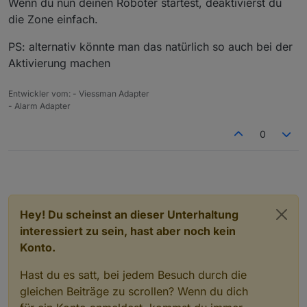
Wenn du nun deinen Roboter startest, deaktivierst du
und erst nach einer gewissen Zeit (konfigurierbar)
die Zone einfach.
werden diese dann ausgewertet. Zudem müsste es
einen Eingang zum Unterdrücken der
PS: alternativ könnte man das natürlich so auch bei der
Bewegungsmelder geben. Ist das eine Funktion, die
ihr auch vermisst, oder habe ich vielleicht etwas zu
Aktivierung machen
kompliziert gedacht?
@
blauholsten
: Was hältst du davon? Hättest du ggf.
Entwickler vom: - Viessman Adapter
Interesse daran etwas derartiges umzusetzen?
- Alarm Adapter
Danke und Grüße
Sascha
0
Hey! Du scheinst an dieser Unterhaltung
interessiert zu sein, hast aber noch kein
Konto.
Hast du es satt, bei jedem Besuch durch die
gleichen Beiträge zu scrollen? Wenn du dich