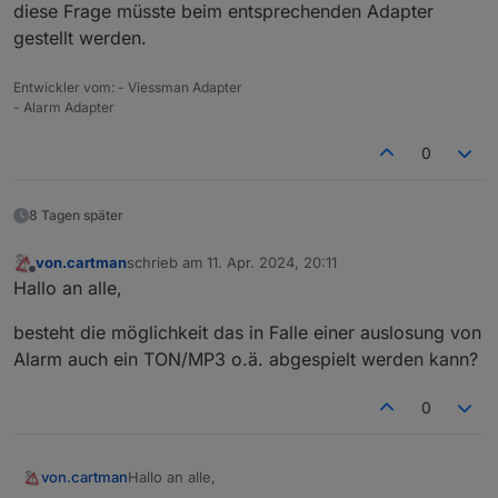
diese Frage müsste beim entsprechenden Adapter
gestellt werden.
Entwickler vom: - Viessman Adapter
- Alarm Adapter
Bevor die Textwiedergabe gesprochen wird, kommt
immer ein sehr lautes "ping".
0
Kann das abgestellt werden?
8 Tagen später
von.cartman
schrieb am
11. Apr. 2024, 20:11
zuletzt editiert von
Offline
Hallo an alle,
besteht die möglichkeit das in Falle einer auslosung von
Alarm auch ein TON/MP3 o.ä. abgespielt werden kann?
0
Hallo an alle,
von.cartman