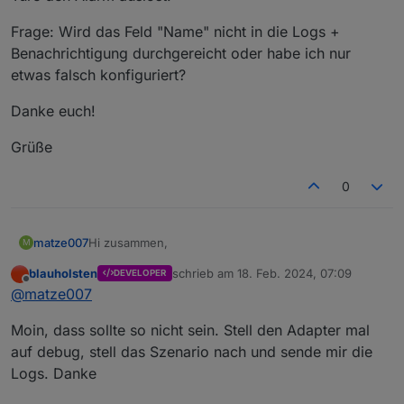
Frage: Wird das Feld "Name" nicht in die Logs +
Benachrichtigung durchgereicht oder habe ich nur
etwas falsch konfiguriert?
Danke euch!
Grüße
0
Hi zusammen,
matze007
M
blauholsten
schrieb am
18. Feb. 2024, 07:09
DEVELOPER
ich arbeite mich gerade in diesen Adapter ein und
zuletzt editiert von
Offline
@
matze007
habe eine vermutlich einfache Frage...
Unter "Überwachung" habe ich bis jetzt 3 Objekte
Moin, dass sollte so nicht sein. Stell den Adapter mal
definiert und ihnen einen eigenen Namen
zugewiesen:
Alle 3 Objekte triggern den Alarm auch korrekt.
auf debug, stell das Szenario nach und sende mir die
Jedoch erhalte ich sowohl im Log als auch per
Logs. Danke
Benachrichtigung immer den Namen des ersten
Frage: Wird das Feld "Name" nicht in die Logs +
Objektes (= also "Tür Haus") angezeigt - egal,
Benachrichtigung durchgereicht oder habe ich nur