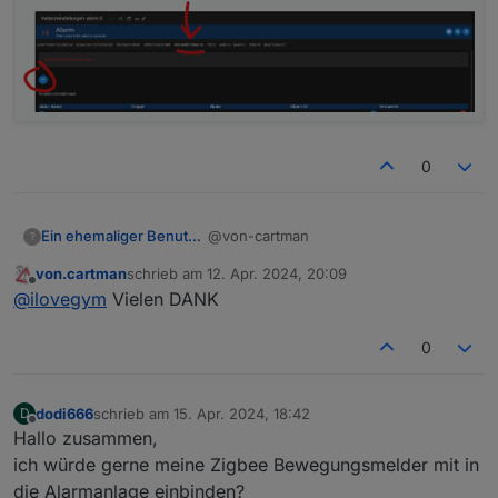
0
@von-cartman
Ein ehemaliger Benutzer
?
von.cartman
schrieb am
12. Apr. 2024, 20:09
falscher Tab, wo du bist, gehts ja nur
zuletzt editiert von
Offline
@
ilovegym
Vielen DANK
um die Alexa Ansagen, geh einfach in
den Tab Verknuepfungen und trage
da dein Command, Script oder was
0
auch immer ein was du starten magst:
dodi666
schrieb am
15. Apr. 2024, 18:42
D
zuletzt editiert von
Offline
Hallo zusammen,
ich würde gerne meine Zigbee Bewegungsmelder mit in
die Alarmanlage einbinden?