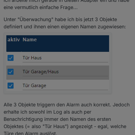
scharf ist..
Im grossen und ganzen mehrere
eine vermutlich einfache Frage...
Dinge, die ich pruefe, einmal den
Standort, das Smartphone, die Uhr,
Unter "Überwachung" habe ich bis jetzt 3 Objekte
den G-Tag (und diesen mit 15 ESP's
definiert und ihnen einen eigenen Namen zugewiesen:
im Haus und Grundstueck verteilt).
Alle 3 Objekte triggern den Alarm auch korrekt. Jedoch
erhalte ich sowohl im Log als auch per
Benachrichtigung immer den Namen des ersten
Objektes (= also "Tür Haus") angezeigt - egal, welche
Türe den Alarm auslöst.