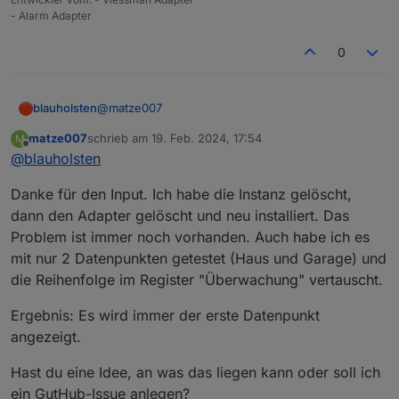
nur etwas falsch eingestellt...
- Alarm Adapter
0
@
matze007
blauholsten
matze007
schrieb am
19. Feb. 2024, 17:54
M
Grundsätzlich wird der richtige Kontakt erkannt,
zuletzt editiert von
Offline
@
blauholsten
aber der Name wir falsch genommen. Scheint ein
Fehler zu sein, kannst du bei GitHub einen issue
EDIT: Habe das ganze mal nachgestellt, ging ohne
Danke für den Input. Ich habe die Instanz gelöscht,
anlegen?
Probleme. Am besten Instanz oder Adapter
nochmal löschen und neu installieren.
dann den Adapter gelöscht und neu installiert. Das
Problem ist immer noch vorhanden. Auch habe ich es
mit nur 2 Datenpunkten getestet (Haus und Garage) und
die Reihenfolge im Register "Überwachung" vertauscht.
Ergebnis: Es wird immer der erste Datenpunkt
angezeigt.
Hast du eine Idee, an was das liegen kann oder soll ich
ein GutHub-Issue anlegen?