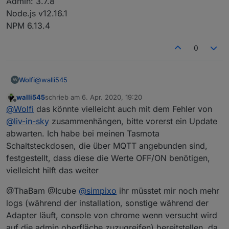
Admin: 3.7.8
2020-04-05 22:08:26.100 - debug: time-switch.0
Node.js v12.16.1
2020-04-05 22:08:26.101 - debug: time-switch.0
NPM 6.13.4
2020-04-05 22:08:26.102 - debug: time-switch.0
2020-04-05 22:08:26.115 - debug: time-switch.0
2020-04-05 22:08:26.122 - debug: time-switch.0
0
2020-04-05 22:08:26.124 - debug: time-switch.0
2020-04-05 22:08:26.143 - debug: time-switch.0
2020-04-05 22:08:26.150 - debug: time-switch.0
@
walli545
Wolfi
W
2020-04-05 22:08:26.160 - debug: time-switch.0
2020-04-05 22:08:26.161 - debug: time-switch.0
walli545
schrieb am
6. Apr. 2020, 19:20
Habe das Adapter soweit installiert.
zuletzt editiert von
Offline
@
Wolfi
das könnte vielleicht auch mit dem Fehler von
Bin am testen mit einer Sonoff S20 Schaltsteckdose.
Ein (true) funktioniert Aus (false) leider nicht??
Node.js: v10.18.0
@
liv-in-sky
zusammenhängen, bitte vorerst ein Update
Was mache ich falsch?
NPM: 6.13.7
abwarten. Ich habe bei meinen Tasmota
Admin 4.0.5
Schaltsteckdosen, die über MQTT angebunden sind,
festgestellt, dass diese die Werte OFF/ON benötigen,
vielleicht hilft das weiter
@ThaBam @Icube
@
simpixo
ihr müsstet mir noch mehr
logs (während der installation, sonstige während der
Adapter läuft, console von chrome wenn versucht wird
auf die admin oberfläche zuzugreifen) bereitstellen, da