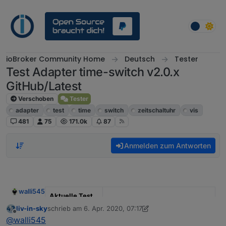
Weiter zum Inhalt
ioBroker Community Home
Deutsch
Tester
Test Adapter time-switch v2.0.x
GitHub/Latest
Verschoben
Tester
adapter
test
time
switch
zeitschaltuhr
vis
481
75
171.0k
87
Anmelden zum Antworten
walli545
Aktuelle Test
Version
2.0.0
liv-in-sky
schrieb am
6. Apr. 2020, 07:17
zuletzt editiert von liv-in-sky
4. Juni 2020, 09:24
Offline
@
walli545
Veröffentlichun
14.05.2020