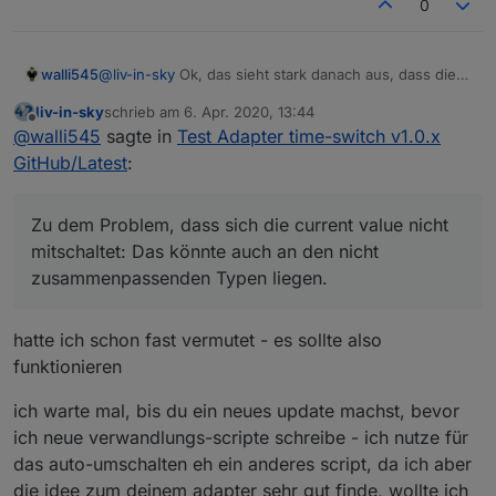
0
walli545
@
liv-in-sky
Ok, das sieht stark danach aus, dass die
Werte doch nicht automatisch konvertiert werden. Ich
liv-in-sky
schrieb am
6. Apr. 2020, 13:44
werde dann schauen, dass ich ein extra Widget
zuletzt editiert von
Offline
@
walli545
sagte in
Test Adapter time-switch v1.0.x
hinzufüge, das reine boolean schaltet. Du könntest
bis dahin jeweils einen neuen State hinzufügen und
GitHub/Latest
:
ein kleines Skript erstellen, das wenn der neue State
noch eine ganz andere frage: sollte beim schalten
von der Zeitschaltuhr geschalten wird, deine
des datenpunktes über ein anderes widget auch in
vorhandenen States jeweils bei 'true' auf true und bei
Zu dem Problem, dass sich die current value nicht
deinem widget der current value nicht auch
'false' auf false geschalten werden. Dann musst du
umgeschalten werden ? ich nehme an, du überprüfst
mitschaltet: Das könnte auch an den nicht
deine bestehenden Skripte vorerst nicht anpassen.
oder triggerst das nicht
zusammenpassenden Typen liegen.
Zu dem Problem, dass sich die current value nicht
mitschaltet: Das könnte auch an den nicht
zusammenpassenden Typen liegen.
hatte ich schon fast vermutet - es sollte also
funktionieren
ich warte mal, bis du ein neues update machst, bevor
ich neue verwandlungs-scripte schreibe - ich nutze für
das auto-umschalten eh ein anderes script, da ich aber
die idee zum deinem adapter sehr gut finde, wollte ich