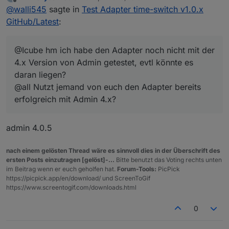
zuletzt editiert von
Offline
@
walli545
sagte in
Test Adapter time-switch v1.0.x
@all Nutzt jemand von euch den Adapter bereits
erfolgreich mit Admin 4.x?
GitHub/Latest
:
@Icube hm ich habe den Adapter noch nicht mit der
4.x Version von Admin getestet, evtl könnte es
daran liegen?
@all Nutzt jemand von euch den Adapter bereits
erfolgreich mit Admin 4.x?
admin 4.0.5
nach einem gelösten Thread wäre es sinnvoll dies in der Überschrift des
ersten Posts einzutragen [gelöst]-...
Bitte benutzt das Voting rechts unten
im Beitrag wenn er euch geholfen hat.
Forum-Tools:
PicPick
https://picpick.app/en/download/ und ScreenToGif
https://www.screentogif.com/downloads.html
0