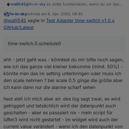
walli545
@
liv-in-sky
es sollte funktionieren, wenn du vor das
schedule0
noch
time-switch.0.
machst, also
liv-in-sky
schrieb am
6. Apr. 2020, 08:40
time-switch.0.schedule0
zuletzt editiert von
Offline
@
walli545
sagte in
Test Adapter time-switch v1.0.x
GitHub/Latest
:
time-switch.0.schedule0
ahh - jetzt geht was - könntest du mir bitte noch sagen,
wie ich das ganze viel kleiner bekomme (mind. 50%) -
könnte man das im setting unterbringen oder muss ich
den scale nehmen ? bei scale 0.5 ginge die größe aber
ich kann dann nur die alarme scharf sehen
heut stell ich mich aber an: des log sagt zwar, es wird
getriggert und tatsächlich wird der datenpunkt auch
geschalten - aber es passsiert nix - mein script für
lüfter3 wird nicht gestartet - im widget wird auch der
current value verändert - wenn ich den datenpunkt von