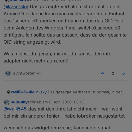
wollte dienen adapter testen - wenn ich ein neues
zuletzt editiert von
Offline
@
liv-in-sky
Das gezeigte Verhalten ist normal, in der
schedule hinzufüge, kann ich nichts auswählen oder
ändern ?
lt beschreibung: Keep the schedule OID of the newly
Admin Oberfläche kann man nichts bearbeiten. Einfach
created schedule in mind, we will need that later.
das 'schedule0' merken und dann in das dataOID Feld
was soll ich mir da merken ?
beim Anlegen des Widgets 'time-switch.0.schedule0'
einfügen. Ich sollte das anpassen, dass da der gesamte
OID string angezeigt wird.
Was meinst du genau, mit mit du kannst den info
adapter nicht mehr aufrufen?
wenn ich deinen adapter installiert habe, kann ich
2 Antworten
0
den info adapter nicht mehr aufrufen - funktionierte
erst wieder, nachdem ich deinen adapter deinstalliert
hatte
@
liv-in-sky
Das gezeigte Verhalten ist normal, in der
walli545
Admin Oberfläche kann man nichts bearbeiten.
liv-in-sky
schrieb am
6. Apr. 2020, 08:03
Einfach das 'schedule0' merken und dann in das
Was meinst du genau, mit mit du kannst den info
zuletzt editiert von
Offline
@
walli545
das mit dem info ist nicht mehr - war wohl
dataOID Feld beim Anlegen des Widgets 'time-
adapter nicht mehr aufrufen?
switch.0.schedule0' einfügen. Ich sollte das
bei mir ein anderer fehler - habe iobroker neugestartet
anpassen, dass da der gesamte OID string angezeigt
wird.
wenn ich das widget reinziehe, kann ich erstmal