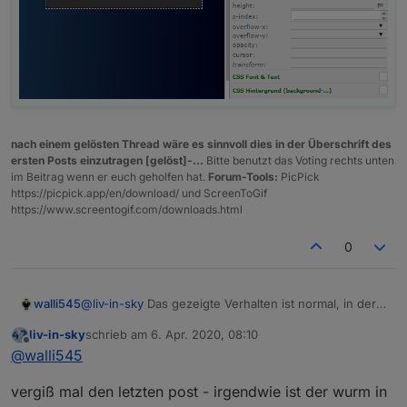
nach einem gelösten Thread wäre es sinnvoll dies in der Überschrift des
ersten Posts einzutragen [gelöst]-...
Bitte benutzt das Voting rechts unten
im Beitrag wenn er euch geholfen hat.
Forum-Tools:
PicPick
https://picpick.app/en/download/ und ScreenToGif
https://www.screentogif.com/downloads.html
0
@
liv-in-sky
Das gezeigte Verhalten ist normal, in der
walli545
Admin Oberfläche kann man nichts bearbeiten.
liv-in-sky
schrieb am
6. Apr. 2020, 08:10
Einfach das 'schedule0' merken und dann in das
Was meinst du genau, mit mit du kannst den info
zuletzt editiert von
Offline
@
walli545
dataOID Feld beim Anlegen des Widgets 'time-
adapter nicht mehr aufrufen?
switch.0.schedule0' einfügen. Ich sollte das
vergiß mal den letzten post - irgendwie ist der wurm in
anpassen, dass da der gesamte OID string angezeigt