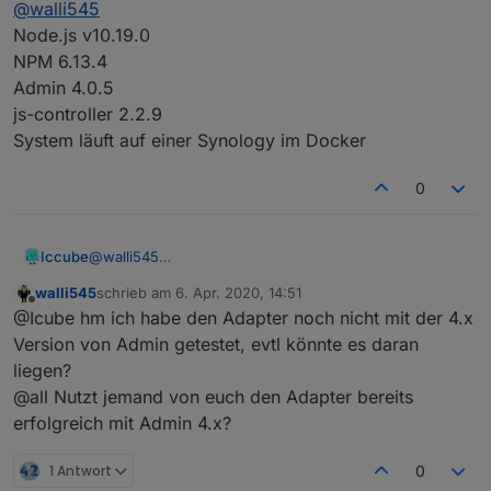
@
walli545
Node.js v10.19.0
NPM 6.13.4
Admin 4.0.5
js-controller 2.2.9
System läuft auf einer Synology im Docker
0
Iccube
@
walli545
Node.js v10.19.0
walli545
schrieb am
6. Apr. 2020, 14:51
NPM 6.13.4
zuletzt editiert von
Offline
@Icube hm ich habe den Adapter noch nicht mit der 4.x
Admin 4.0.5
js-controller 2.2.9
Version von Admin getestet, evtl könnte es daran
System läuft auf einer Synology im Docker
liegen?
@all Nutzt jemand von euch den Adapter bereits
erfolgreich mit Admin 4.x?
1 Antwort
0