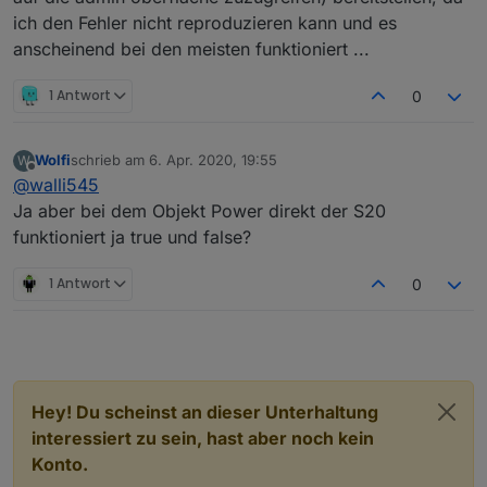
ich den Fehler nicht reproduzieren kann und es
anscheinend bei den meisten funktioniert ...
1 Antwort
0
Wolfi
schrieb am
6. Apr. 2020, 19:55
W
Komisch mit einem Shelly Device funktioniert es aber
zuletzt editiert von
Offline
@
walli545
genau mit meinen SonOff S20 da wo ich es benötige
nicht?
Ja aber bei dem Objekt Power direkt der S20
funktioniert ja true und false?
1 Antwort
0
Hey! Du scheinst an dieser Unterhaltung
interessiert zu sein, hast aber noch kein
Konto.