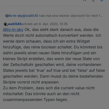
0
@
walli545
hab mal eine kleiner übersicht für mich für
liv-in-sky
die vis gebastelt (tabellenform) - die eingabe/
walli545
schrieb am
6. Apr. 2020, 13:35
änderungen werde ich dann über ein popup
soweit beim testen festgestellt: wenn ich das
zuletzt editiert von
Offline
@
liv-in-sky
Ok, das sieht stark danach aus, dass die
realisieren
wie reagiere ich auf die änderung ?- ist ein blockly -
json von dir auslese und das "enabled"
oder was meinst du genau
verändere von true auf false, kann ich über das
Werte doch nicht automatisch konvertiert werden. Ich
json die schaltung an- und/oder ausschalten
werde dann schauen, dass ich ein extra Widget
hinzufüge, das reine boolean schaltet. Du könntest bis
dahin jeweils einen neuen State hinzufügen und ein
kleines Skript erstellen, das wenn der neue State von
der Zeitschaltuhr geschalten wird, deine vorhandenen
States jeweils bei 'true' auf true und bei 'false' auf false
geschalten werden. Dann musst du deine bestehenden
Skripte vorerst nicht anpassen.
damit geht es: (aber meine anderen scripte nicht
Zu dem Problem, dass sich die current value nicht
mehr - gerade nochmal getestet)
mitschaltet: Das könnte auch an den nicht
zusammenpassenden Typen liegen.