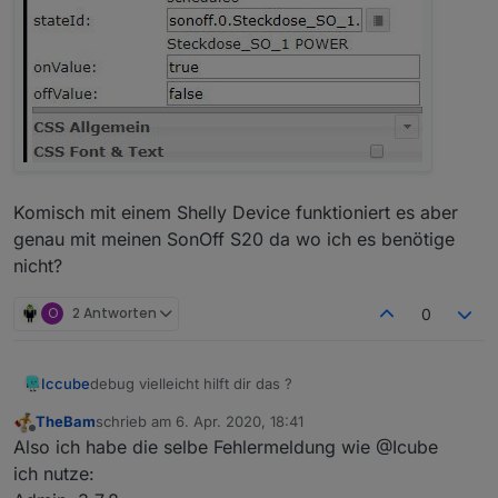
Komisch mit einem Shelly Device funktioniert es aber
genau mit meinen SonOff S20 da wo ich es benötige
nicht?
O
2 Antworten
0
debug vielleicht hilft dir das ?
Iccube
TheBam
schrieb am
6. Apr. 2020, 18:41
2020-04-05 22:08:25.247 - info: host.iobroker 
zuletzt editiert von
Offline
Also ich habe die selbe Fehlermeldung wie @Icube
2020-04-05 22:08:25.282 - info: host.iobroker 
2020-04-05 22:08:26.064 - debug: time-switch.0
ich nutze:
2020-04-05 22:08:26.096 - debug: time-switch.0