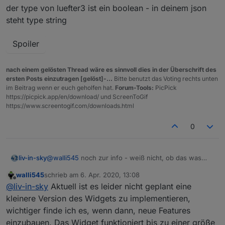
der type von luefter3 ist ein boolean - in deinem json
steht type string
Spoiler
nach einem gelösten Thread wäre es sinnvoll dies in der Überschrift des
ersten Posts einzutragen [gelöst]-...
Bitte benutzt das Voting rechts unten
im Beitrag wenn er euch geholfen hat.
Forum-Tools:
PicPick
https://picpick.app/en/download/ und ScreenToGif
https://www.screentogif.com/downloads.html
0
@
walli545
noch zur info - weiß nicht, ob das was
liv-in-sky
macht
walli545
schrieb am
6. Apr. 2020, 13:08
der type von luefter3 ist ein boolean - in deinem json
zuletzt editiert von
Offline
@
liv-in-sky
Aktuell ist es leider nicht geplant eine
steht type string
kleinere Version des Widgets zu implementieren,
wichtiger finde ich es, wenn dann, neue Features
Spoiler
einzubauen. Das Widget funktioniert bis zu einer größe