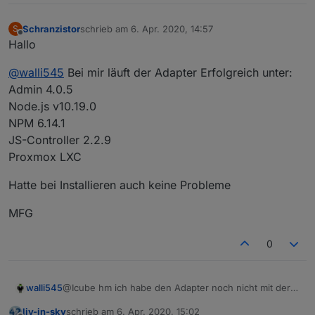
Schranzistor
schrieb am
6. Apr. 2020, 14:57
S
zuletzt editiert von
Offline
Hallo
@
walli545
Bei mir läuft der Adapter Erfolgreich unter:
Admin 4.0.5
Node.js v10.19.0
NPM 6.14.1
JS-Controller 2.2.9
Proxmox LXC
Hatte bei Installieren auch keine Probleme
MFG
0
walli545
@Icube hm ich habe den Adapter noch nicht mit der
4.x Version von Admin getestet, evtl könnte es daran
liv-in-sky
schrieb am
6. Apr. 2020, 15:02
liegen?