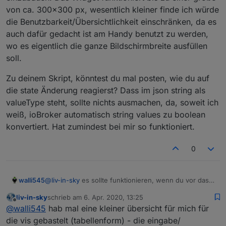
von ca. 300x300 px, wesentlich kleiner finde ich würde
die Benutzbarkeit/Übersichtlichkeit einschränken, da es
auch dafür gedacht ist am Handy benutzt zu werden,
wo es eigentlich die ganze Bildschirmbreite ausfüllen
soll.
Zu deinem Skript, könntest du mal posten, wie du auf
die state Änderung reagierst? Dass im json string als
valueType steht, sollte nichts ausmachen, da, soweit ich
weiß, ioBroker automatisch string values zu boolean
konvertiert. Hat zumindest bei mir so funktioniert.
0
walli545
@
liv-in-sky
es sollte funktionieren, wenn du vor das
schedule0
noch
time-switch.0.
machst, also
liv-in-sky
schrieb am
6. Apr. 2020, 13:25
time-switch.0.schedule0
zuletzt editiert von
Offline
@
walli545
hab mal eine kleiner übersicht für mich für
die vis gebastelt (tabellenform) - die eingabe/