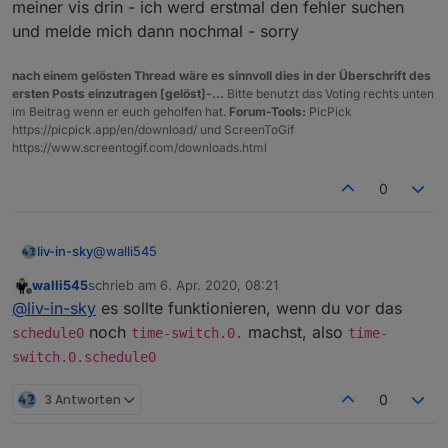
wird.
meiner vis drin - ich werd erstmal den fehler suchen
und melde mich dann nochmal - sorry
nach einem gelösten Thread wäre es sinnvoll dies in der Überschrift des
ersten Posts einzutragen [gelöst]-...
Bitte benutzt das Voting rechts unten
im Beitrag wenn er euch geholfen hat.
Forum-Tools:
PicPick
https://picpick.app/en/download/ und ScreenToGif
https://www.screentogif.com/downloads.html
0
@
walli545
liv-in-sky
walli545
schrieb am
6. Apr. 2020, 08:21
vergiß mal den letzten post - irgendwie ist der wurm
zuletzt editiert von
Offline
@
liv-in-sky
es sollte funktionieren, wenn du vor das
in meiner vis drin - ich werd erstmal den fehler
suchen und melde mich dann nochmal - sorry
noch
machst, also
schedule0
time-switch.0.
time-
switch.0.schedule0
3 Antworten
0