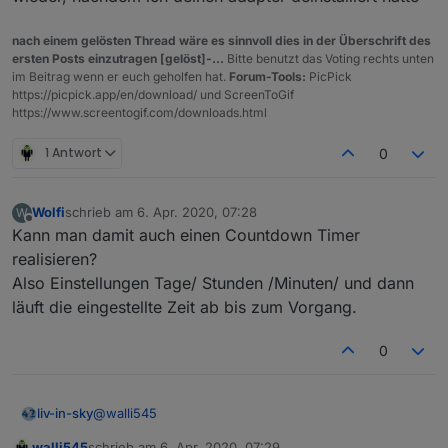
gemacht.
Grenze zieht. Der Adapter soll ja eine simple
Schalten zu Astro-Zeiten (Sonnenaufgang,
Zeitschaltuhr und keine Javascript Alternative
Sonnenuntergang, etc.)
nach einem gelösten Thread wäre es sinnvoll dies in der Überschrift des
darstellen.
Erstellen von Schalt-Gruppen (z.B. alle Rollos im
ersten Posts einzutragen [gelöst]-...
Bitte benutzt das Voting rechts unten
Wohnzimmer)
im Beitrag wenn er euch geholfen hat.
Forum-Tools:
PicPick
https://picpick.app/en/download/ und ScreenToGif
https://www.screentogif.com/downloads.html
1 Antwort
0
Wolfi
schrieb am
6. Apr. 2020, 07:28
W
zuletzt editiert von
Offline
Kann man damit auch einen Countdown Timer
realisieren?
Also Einstellungen Tage/ Stunden /Minuten/ und dann
läuft die eingestellte Zeit ab bis zum Vorgang.
0
@
walli545
liv-in-sky
walli545
schrieb am
6. Apr. 2020, 07:29