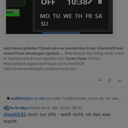
nach einem gelösten Thread wäre es sinnvoll dies in der Überschrift des
ersten Posts einzutragen [gelöst]-...
Bitte benutzt das Voting rechts unten
im Beitrag wenn er euch geholfen hat.
Forum-Tools:
PicPick
https://picpick.app/en/download/ und ScreenToGif
https://www.screentogif.com/downloads.html
0
walli545
@
liv-in-sky
es sollte funktionieren, wenn du vor das
schedule0
noch
time-switch.0.
machst, also
liv-in-sky
schrieb am
6. Apr. 2020, 08:43
time-switch.0.schedule0
zuletzt editiert von
Offline
@
walli545
noch zur info - weiß nicht, ob das was
macht