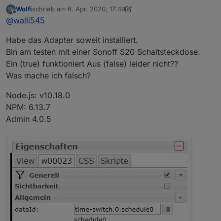
Wolfi
schrieb am
6. Apr. 2020, 17:49
W
zuletzt editiert von Wolfi
4. Juni 2020, 20:10
Offline
@
walli545
Habe das Adapter soweit installiert.
Bin am testen mit einer Sonoff S20 Schaltsteckdose.
Ein (true) funktioniert Aus (false) leider nicht??
Was mache ich falsch?
Node.js: v10.18.0
NPM: 6.13.7
Admin 4.0.5