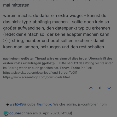
mal mittesten
warum machst du dafür ein extra widget - kannst du
das nicht type-abhängig machen - sollte doch kein so
großer aufwand sein, den datenpunkt typ zu erkennen
(redet der einfach so, der keine adapter machen kann
:-) ) string, number und bool sollten reichen - damit
kann man lampen, heizungen und den rest schalten
nach einem gelösten Thread wäre es sinnvoll dies in der Überschrift des
ersten Posts einzutragen [gelöst]-...
Bitte benutzt das Voting rechts unten
im Beitrag wenn er euch geholfen hat.
Forum-Tools:
PicPick
https://picpick.app/en/download/ und ScreenToGif
https://www.screentogif.com/downloads.html
0
walli545
@Icube
@
simpixo
Welche admin, js-controller, npm
und nodejs Versionen benutzt ihr?
Iccube
schrieb am
6. Apr. 2020, 14:10
zuletzt editiert von Iccube
4. Juni 2020, 16:11
Offline