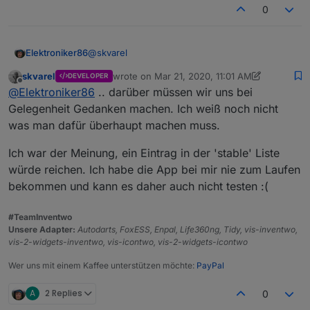
• Radio-Buttons (mit den gleichen Einstellmöglichkeiten
Das wird in naher Zukunft umgesetzt!
0
wie unsere Widgets)
• RGB Color-Picker
Aus diesen Ideen und Euren Wünschen entwickeln wir
• Tabellen (Farben und Größen genauso einfach
dann weitere Widgets und optimieren unsere
@
skvarel
Elektroniker86
einstellbar, wie bei unseren Widgets)
Vorhandenen.
• Multi-Widget (basierend auf den Signalbilder der
skvarel
wrote on
Mar 21, 2020, 11:01 AM
DEVELOPER
Wird dein Widget set dann auch in der ioBroker
Bordmittel .. allerdings mit Transparenz, spiegeln der
last edited by skvarel
Mar 21, 2020, 12:36 PM
Offline
@
Elektroniker86
.. darüber müssen wir uns bei
Vis App für Android integriert?
Icons und invertieren der Fabe )
Gelegenheit Gedanken machen. Ich weiß noch nicht
was man dafür überhaupt machen muss.
Ich war der Meinung, ein Eintrag in der 'stable' Liste
würde reichen. Ich habe die App bei mir nie zum Laufen
bekommen und kann es daher auch nicht testen :(
#TeamInventwo
Unsere Adapter:
Autodarts, FoxESS, Enpal, Life360ng, Tidy, vis-inventwo,
vis-2-widgets-inventwo, vis-icontwo, vis-2-widgets-icontwo
Wer uns mit einem Kaffee unterstützen möchte:
PayPal
A
2 Replies
0