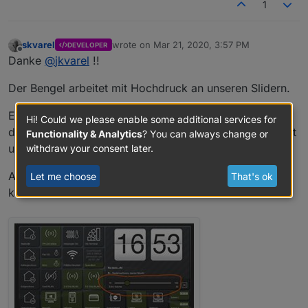
1
skvarel
wrote on
Mar 21, 2020, 3:57 PM
DEVELOPER
last edited by
Offline
Danke
@
jkvarel
!!
Der Bengel arbeitet mit Hochdruck an unseren Slidern.
Ein kleiner Vorgeschmack ....... Eine Beschriftung für
Hi! Could we please enable some additional services for
den Slider-Titel, Min. und Max. Werte werden angezeigt
Functionality & Analytics
? You can always change or
und auch der aktuelle Wert.
withdraw your consent later.
Alles natürlich optional. Wer es ohne Texte möchte,
Let me choose
That's ok
kann es einfach abwählen.