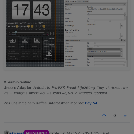
#TeamInventwo
Unsere Adapter:
Autodarts, FoxESS, Enpal, Life360ng, Tidy, vis-inventwo,
vis-2-widgets-inventwo, vis-icontwo, vis-2-widgets-icontwo
Wer uns mit einem Kaffee unterstützen möchte:
PayPal
0
skvarel
wrote on
Mar 22, 2020, 1:55 PM
DEVELOPER