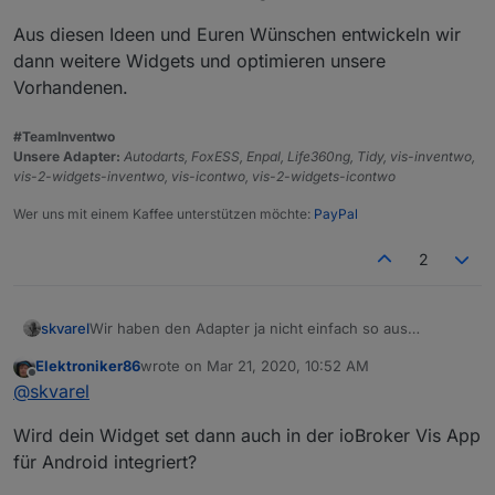
Aus diesen Ideen und Euren Wünschen entwickeln wir
dann weitere Widgets und optimieren unsere
Vorhandenen.
#TeamInventwo
Unsere Adapter:
Autodarts, FoxESS, Enpal, Life360ng, Tidy, vis-inventwo,
vis-2-widgets-inventwo, vis-icontwo, vis-2-widgets-icontwo
Wer uns mit einem Kaffee unterstützen möchte:
PayPal
2
Wir haben den Adapter ja nicht einfach so aus
skvarel
Langeweile entwickelt ;)
Elektroniker86
wrote on
Mar 21, 2020, 10:52 AM
In erster Linie möchte ich meine komplette VIS nur mit
last edited by
Offline
@
skvarel
unserem Adapter umsetzen, OHNE weitere
Programmierungen im CSS.
Das heißt, es kommen auf jeden Fall folgende Widgets:
Wird dein Widget set dann auch in der ioBroker Vis App
• Flip-Clock (schwarz und weiß umstellbar und
für Android integriert?
skalierbar)