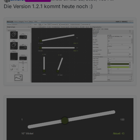
last edited by
Offline
Die Version 1.2.1 kommt heute noch :)