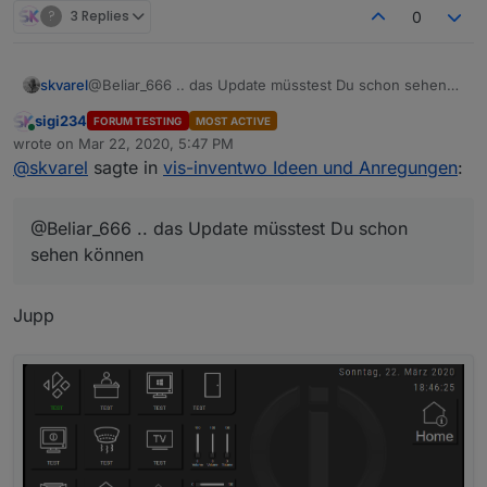
?
3 Replies
0
skvarel
@Beliar_666 .. das Update müsstest Du schon sehen
können
sigi234
FORUM TESTING
MOST ACTIVE
Online
wrote on
Mar 22, 2020, 5:47 PM
last edited by
@
skvarel
sagte in
vis-inventwo Ideen und Anregungen
:
@Beliar_666 .. das Update müsstest Du schon
sehen können
Jupp