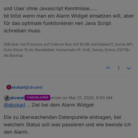
Gerade User ohne CSS Kenntnisse soll unsere
und User ohne Javascript Kenntnisse.....
Zielgruppe sein.
Ist blöd wenn man ein Alarm Widget einsetzen will, aber
für das optimale funktionieren nen Java Script
schreiben muss.
IOBroker mit Proxmox auf Celeron Nuc mit 16 GB und Debian11, Sonos API,
Echo Show 15 als Wandtablet, Homematic IP, HUE, Sonos, Echos, DS718+
als Backup
1
@
skvarel
skokarl
S
skvarel
wrote on
Mar 21, 2020, 9:50 AM
DEVELOPER
und User ohne Javascript Kenntnisse.....
last edited by
Offline
@
skokarl
.. Ziel bei dem Alarm Widget:
Ist blöd wenn man ein Alarm Widget einsetzen will,
aber für das optimale funktionieren nen Java Script
Die zu überwachenden Datenpunkte eintragen, bei
schreiben muss.
welchem Status soll was passieren und wie beende ich
den Alarm.