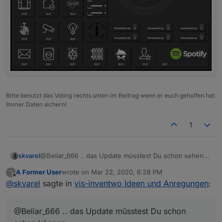
Bitte benutzt das Voting rechts unten im Beitrag wenn er euch geholfen hat.
Immer Daten sichern!
1
skvarel
@Beliar_666 .. das Update müsstest Du schon sehen
können
A Former User
wrote on
Mar 22, 2020, 6:28 PM
?
last edited by
Offline
@
skvarel
sagte in
vis-inventwo Ideen und Anregungen
:
@Beliar_666 .. das Update müsstest Du schon