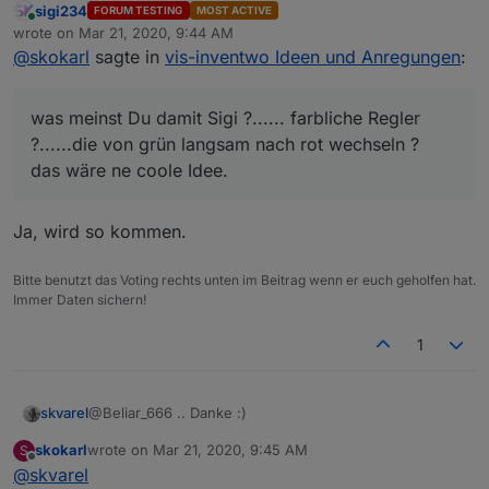
sigi234
FORUM TESTING
MOST ACTIVE
Online
Ps.:
wrote on
Mar 21, 2020, 9:44 AM
last edited by
Wie geht es den Lautstärkereglern mit Led?
@
skokarl
sagte in
vis-inventwo Ideen und Anregungen
:
was meinst Du damit Sigi ?...... farbliche Regler ?......die
von grün langsam nach rot wechseln ?
das wäre ne coole Idee.
was meinst Du damit Sigi ?...... farbliche Regler
?......die von grün langsam nach rot wechseln ?
das wäre ne coole Idee.
Ja, wird so kommen.
Bitte benutzt das Voting rechts unten im Beitrag wenn er euch geholfen hat.
Immer Daten sichern!
1
@Beliar_666 .. Danke :)
skvarel
skokarl
wrote on
Mar 21, 2020, 9:45 AM
S
Genau so einfach soll es sein und auch bleiben.
last edited by
Offline
@
skvarel