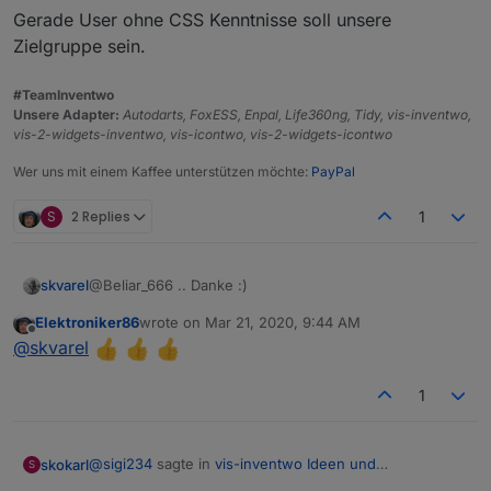
umzustylen. Und es lassen sich mit simplen
Gerade User ohne CSS Kenntnisse soll unsere
Kenntnissen klasse aussehende Vis erstellen.
Zielgruppe sein.
Wenns einem dann nicht mehr ganz so gefällt
einfach paar Klicks und schwupp anderer
#TeamInventwo
Hintergrund und andere Farbe.
Unsere Adapter:
Autodarts, FoxESS, Enpal, Life360ng, Tidy, vis-inventwo,
vis-2-widgets-inventwo, vis-icontwo, vis-2-widgets-icontwo
Wer uns mit einem Kaffee unterstützen möchte:
PayPal
S
2 Replies
1
@Beliar_666 .. Danke :)
skvarel
Elektroniker86
wrote on
Mar 21, 2020, 9:44 AM
Genau so einfach soll es sein und auch bleiben.
last edited by
Offline
@
skvarel
Gerade User ohne CSS Kenntnisse soll unsere
Zielgruppe sein.
1
@
sigi234
sagte in
vis-inventwo Ideen und
skokarl
S
Anregungen
: