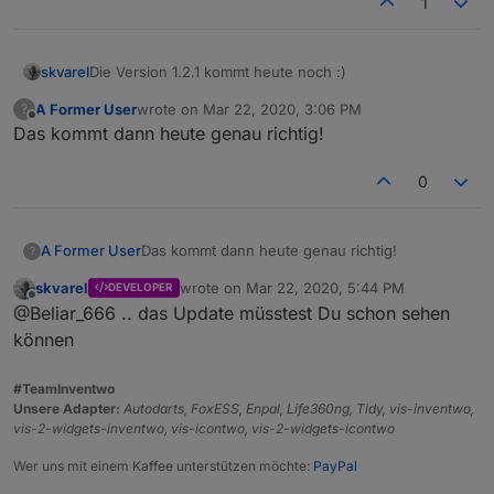
1
Die Version 1.2.1 kommt heute noch :)
skvarel
A Former User
wrote on
Mar 22, 2020, 3:06 PM
?
last edited by
Offline
Das kommt dann heute genau richtig!
0
A Former User
Das kommt dann heute genau richtig!
?
skvarel
wrote on
Mar 22, 2020, 5:44 PM
DEVELOPER
last edited by
Offline
@Beliar_666 .. das Update müsstest Du schon sehen
können
#TeamInventwo
Unsere Adapter:
Autodarts, FoxESS, Enpal, Life360ng, Tidy, vis-inventwo,
vis-2-widgets-inventwo, vis-icontwo, vis-2-widgets-icontwo
Wer uns mit einem Kaffee unterstützen möchte:
PayPal