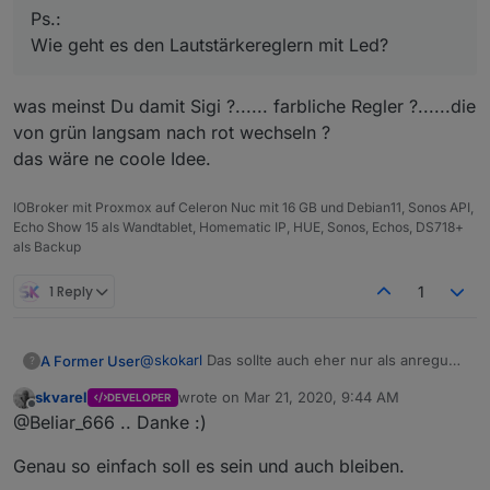
Ja, aber Anzeigen bitte als Option.
Ps.:
Wie geht es den Lautstärkereglern mit Led?
Ps.:
Wie geht es den Lautstärkereglern mit Led?
was meinst Du damit Sigi ?...... farbliche Regler ?......die
von grün langsam nach rot wechseln ?
das wäre ne coole Idee.
IOBroker mit Proxmox auf Celeron Nuc mit 16 GB und Debian11, Sonos API,
Echo Show 15 als Wandtablet, Homematic IP, HUE, Sonos, Echos, DS718+
als Backup
1 Reply
1
@
skokarl
Das sollte auch eher nur als anregung
A Former User
?
sein, wie die Beschriftung bei Diagonal sinn
skvarel
wrote on
Mar 21, 2020, 9:44 AM
DEVELOPER
macht. Deshalb schrieb ich ja das es schwer
Die Idee Drehbare Slider zu haben ist gut, wer
last edited by
Offline
@Beliar_666 .. Danke :)
umsetzbar wird.
so etwas braucht weiss ich nicht. Ich
bevorzuge auch Vertikal oder Horizontal.
Aber mal ab von den Slidern, die 2 Jungs
Genau so einfach soll es sein und auch bleiben.
machen hervorragende Arbeit. Alles was sie
machen ist leicht zu bedienen und leicht
Einfach klasse!