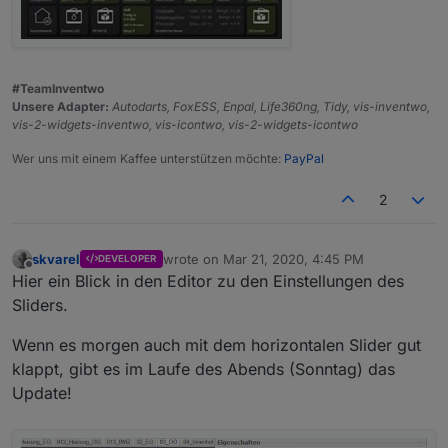
#TeamInventwo
Unsere Adapter:
Autodarts, FoxESS, Enpal, Life360ng, Tidy, vis-inventwo,
vis-2-widgets-inventwo, vis-icontwo, vis-2-widgets-icontwo
Wer uns mit einem Kaffee unterstützen möchte:
PayPal
2
skvarel
wrote on
Mar 21, 2020, 4:45 PM
DEVELOPER
last edited by
Offline
Hier ein Blick in den Editor zu den Einstellungen des
Sliders.
Wenn es morgen auch mit dem horizontalen Slider gut
klappt, gibt es im Laufe des Abends (Sonntag) das
Update!