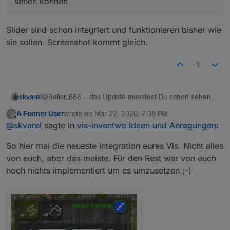
sehen können
Slider sind schon integriert und funktionieren bisher wie
sie sollen. Screenshot kommt gleich.
1
skvarel
@Beliar_666 .. das Update müsstest Du schon sehen
können
A Former User
wrote on
Mar 22, 2020, 7:08 PM
?
last edited by
Offline
@
skvarel
sagte in
vis-inventwo Ideen und Anregungen
:
So hier mal die neueste integration eures Vis. Nicht alles
von euch, aber das meiste. Für den Rest war von euch
noch nichts implementiert um es umzusetzen ;-)