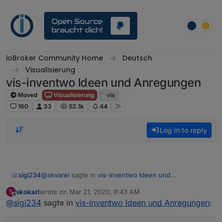
Skip to content
ioBroker Community Home
Deutsch
Visualisierung
vis-inventwo Ideen und Anregungen
Moved
Visualisierung
vis
160
33
52.1k
44
Log in to reply
@
skvarel
sagte in
vis-inventwo Ideen und
sigi234
Anregungen
:
skokarl
wrote on
Mar 21, 2020, 9:43 AM
S
last edited by
Offline
@
sigi234
sagte in
So ähnlich stelle ich mir die Lösung vor:
vis-inventwo Ideen und Anregungen
: