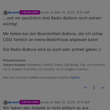
skvarel
wrote on
Mar 21, 2020, 9:57 AM
DEVELOPER
last edited by
Offline
.. und mir persönlich sind Radio-Buttons noch extrem
wichtig!
Mir fehlen bei den Boardmitteln Buttons, die ich (ohne
CSS) farblich an meine Bedürfnisse anpassen kann!
Die Radio-Buttons wird es auch sehr schnell geben ;)
#TeamInventwo
Unsere Adapter:
Autodarts, FoxESS, Enpal, Life360ng, Tidy, vis-inventwo,
vis-2-widgets-inventwo, vis-icontwo, vis-2-widgets-icontwo
Wer uns mit einem Kaffee unterstützen möchte:
PayPal
2
skvarel
wrote on
Mar 21, 2020, 10:11 AM
DEVELOPER
last edited by
Offline
Wir haben den Adapter ja nicht einfach so aus