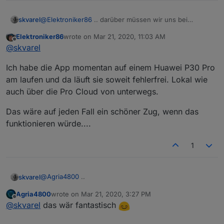
@
Elektroniker86
.. darüber müssen wir uns bei
skvarel
Gelegenheit Gedanken machen. Ich weiß noch nicht
Elektroniker86
wrote on
Mar 21, 2020, 11:03 AM
was man dafür überhaupt machen muss.
Ich war der Meinung, ein Eintrag in der 'stable' Liste
last edited by
Offline
@
skvarel
würde reichen. Ich habe die App bei mir nie zum
Laufen bekommen und kann es daher auch nicht
Ich habe die App momentan auf einem Huawei P30 Pro
testen :(
am laufen und da läuft sie soweit fehlerfrei. Lokal wie
auch über die Pro Cloud von unterwegs.
Das wäre auf jeden Fall ein schöner Zug, wenn das
funktionieren würde....
1
@
Agria4800
..
skvarel
Agria4800
wrote on
Mar 21, 2020, 3:27 PM
Wir schauen mal, ob wir da was machen können ;)
last edited by
Offline
@
skvarel
das wär fantastisch