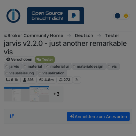
Weiter zum Inhalt
ioBroker Community Home
Deutsch
Tester
jarvis v2.2.0 - just another remarkable
vis
Verschoben
Tester
jarvis
material
material ui
materialdesign
vis
visualisierung
visualization
6.1k
316
4.8m
273
+3
Anmelden zum Antworten