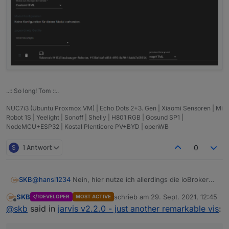
..:: So long! Tom ::..
NUC7i3 (Ubuntu Proxmox VM) | Echo Dots 2+3. Gen | Xiaomi Sensoren | Mi
Robot 1S | Yeelight | Sonoff | Shelly | H801 RGB | Gosund SP1 |
NodeMCU+ESP32 | Kostal Plenticore PV+BYD | openWB
S
1 Antwort
0
SKB
@
hansi1234
Nein, hier nutze ich allerdings die ioBroker
VIS App.
SKB
schrieb am
29. Sept. 2021, 12:45
DEVELOPER
MOST ACTIVE
Wenn ich die VIS App öffne und offen lasse, dunkelt sich
zuletzt editiert von
Offline
@
skb
said in
jarvis v2.2.0 - just another remarkable vis
:
das Display ab, geht aus und öffnet sich wieder, wenn
Bewegung stattfindet. Die Werte sind im Hintergrund
aktuell.