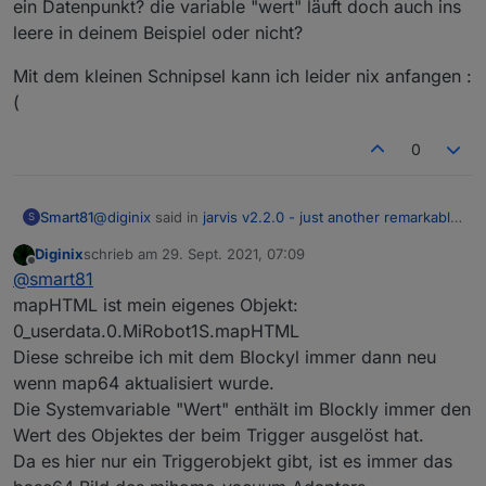
ein Datenpunkt? die variable "wert" läuft doch auch ins
leere in deinem Beispiel oder nicht?
Mit dem kleinen Schnipsel kann ich leider nix anfangen :
(
0
@
diginix
said in
jarvis v2.2.0 - just another remarkable
Smart81
S
vis
:
Diginix
schrieb am
29. Sept. 2021, 07:09
zuletzt editiert von
Offline
@
ceel
@
smart81
mapHTML ist mein eigenes Objekt:
@
diginix
Ich habe ein DIV um das IMG und schneide
0_userdata.0.MiRobot1S.mapHTML
mittels negativer margin Werte den rechten und
Diese schreibe ich mit dem Blockyl immer dann neu
unteren Rand weg.
Moin !
Und die negativen margin Werte vom IMG
wenn map64 aktualisiert wurde.
schneiden den Rand oben und links weg. So hat
Könntest du das nochmal ein bisschen genauer
Die Systemvariable "Wert" enthält im Blockly immer den
man kein Scrollbalken im Widget.
erklären damit das auch Leute wie ich verstehen ;)
Wert des Objektes der beim Trigger ausgelöst hat.
Welcher Prozentwert für die Karte und die
Ich habe das jetzt nachgebaut , ansich ja kein Problem
margins bei dir passen, musst du selbst
Da es hier nur ein Triggerobjekt gibt, ist es immer das
aber wo nimmst du das Objekt mapHTML her? Ist das
erarbeiten. Das geht im Debugfenster vom
ein Datenpunkt? die variable "wert" läuft doch auch
Mit dem kleinen Schnipsel kann ich leider nix