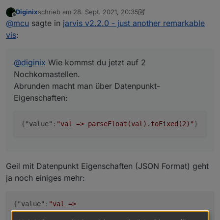
Die Antwort bezog sich auf:
Diginix
schrieb am
28. Sept. 2021, 20:35
Abrunden macht man über Datenpunkt-Eigenschaften:
zuletzt editiert von Diginix
Offline
@
mcu
sagte in
jarvis v2.2.0 - just another remarkable
vis
:
@
diginix
Wie kommst du jetzt auf 2
Nochkomastellen.
Abrunden macht man über Datenpunkt-
Eigenschaften:
{
"value"
:
"val => parseFloat(val).toFixed(2)"
}
Geil mit Datenpunkt Eigenschaften (JSON Format) geht
ja noch einiges mehr:
{
"value"
:
"val =>
parseFloat(Math.abs(val)).toFixed(0)"
}