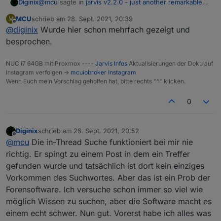
@
mcu
sagte in
jarvis v2.2.0 - just another remarkable
Diginix
vis
:
MCU
schrieb am
28. Sept. 2021, 20:39
M
zuletzt editiert von
Offline
@
diginix
Wurde hier schon mehrfach gezeigt und
@
diginix
Wie kommst du jetzt auf 2
Nochkomastellen.
besprochen.
Geil mit Datenpunkt Eigenschaften (JSON Format) geht
Abrunden macht man über Datenpunkt-
ja noch einiges mehr:
Eigenschaften:
NUC i7 64GB mit Proxmox ----
Jarvis Infos
Aktualisierungen der Doku auf
Instagram verfolgen ->
mcuiobroker Instagram
Wenn Euch mein Vorschlag geholfen hat, bitte rechts "^" klicken.
So konnte ich sinnlose "-0.1234 W" Werte der
Photovoltaik Anlage sauber auf 0 W bringen.
Gibt es irgendwo zu Datenpunkt Eigenschaften (JSON
0
Eigenschaften des Datenpunkts: on, off, min, max
Format) paar Beispiele?
sowie level (im JSON Format)
Konnte in der Doku nur das finden:
Diginix
schrieb am
28. Sept. 2021, 20:52
zuletzt editiert von
Offline
@
mcu
Die in-Thread Suche funktioniert bei mir nie
richtig. Er spingt zu einem Post in dem ein Treffer
gefunden wurde und tatsächlich ist dort kein einziges
Vorkommen des Suchwortes. Aber das ist ein Prob der
Forensoftware. Ich versuche schon immer so viel wie
möglich Wissen zu suchen, aber die Software macht es
einem echt schwer. Nun gut. Vorerst habe ich alles was