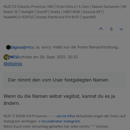
NUC7i3 (Ubuntu Proxmox VM) | Echo Dots 2+3. Gen | Xiaomi Sensoren | Mi
Robot 1S | Yeelight | Sonoff | Shelly | H801 RGB | Gosund SP1 |
NodeMCU+ESP32 | Kostal Plenticore PV+BYD | openWB
0
@
mcu
Ja, sorry. Hatte nur die Foren Benachrichtung
Diginix
gesehen, dass du auf meinen Post geantwortet hast
MCU
schrieb am
28. Sept. 2021, 20:22
M
und dann ist auf den letzte von dir. Der aber keien
Perfekt, ich danke dir!
zuletzt editiert von
Offline
@
diginix
Antw. auf meine Rundungsfrage enthält. Wer lesen
kann... :man-facepalming:
Der nimmt den vom User festgelegten Namen
Wenn du die Namen selbst vegibst, kannst du es ja
ändern.
NUC i7 64GB mit Proxmox ----
Jarvis Infos
Aktualisierungen der Doku auf
Instagram verfolgen ->
mcuiobroker Instagram
Wenn Euch mein Vorschlag geholfen hat, bitte rechts "^" klicken.