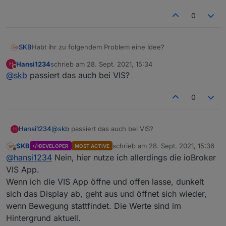
0
Habt ihr zu folgendem Problem eine Idee?
SKB
Hansi1234
schrieb am
28. Sept. 2021, 15:34
H
Ich habe ein Samsung Tablet, welches mit LineageOS
zuletzt editiert von
Nicht stören
@
skb
passiert das auch bei VIS?
läuft. Hier habe ich JarVIS aufgerufen. Nach einer Zeit
geht beim Tablet das Display aus und es reagiert quasi auf
Danke!
Bewegung und schaltet sich wieder ein.
0
Nun habe ich das Phänomen, das die JarVIS Oberfläche
im Browser (Opera oder Chrome) nach einer Zeit einfriert
und nicht mehr reagiert.
Hansi1234
@
skb
passiert das auch bei VIS?
H
Woran könnte dies liegen? Wenn ich sie auf dem Rechner
z.B. laufen lasse, reagiert sie immer ohne Probleme.
SKB
schrieb am
28. Sept. 2021, 15:36
DEVELOPER
MOST ACTIVE
zuletzt editiert von
Offline
@
hansi1234
Nein, hier nutze ich allerdings die ioBroker
VIS App.
Wenn ich die VIS App öffne und offen lasse, dunkelt
sich das Display ab, geht aus und öffnet sich wieder,
wenn Bewegung stattfindet. Die Werte sind im
Hintergrund aktuell.