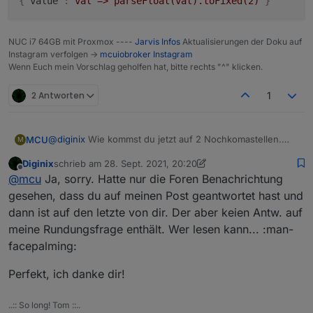
{
"value"
:
"val => parseFloat(val).toFixed(2)"
}
NUC i7 64GB mit Proxmox ----
Jarvis Infos
Aktualisierungen der Doku auf
Instagram verfolgen ->
mcuiobroker Instagram
Wenn Euch mein Vorschlag geholfen hat, bitte rechts "^" klicken.
2 Antworten
1
@
diginix
Wie kommst du jetzt auf 2 Nochkomastellen.
MCU
M
Die Antwort bezog sich auf:
Diginix
schrieb am
28. Sept. 2021, 20:20
Abrunden macht man über Datenpunkt-Eigenschaften:
zuletzt editiert von Diginix
Offline
@
mcu
Ja, sorry. Hatte nur die Foren Benachrichtung
gesehen, dass du auf meinen Post geantwortet hast und
dann ist auf den letzte von dir. Der aber keien Antw. auf
meine Rundungsfrage enthält. Wer lesen kann... :man-
facepalming:
Perfekt, ich danke dir!
..:: So long! Tom ::..