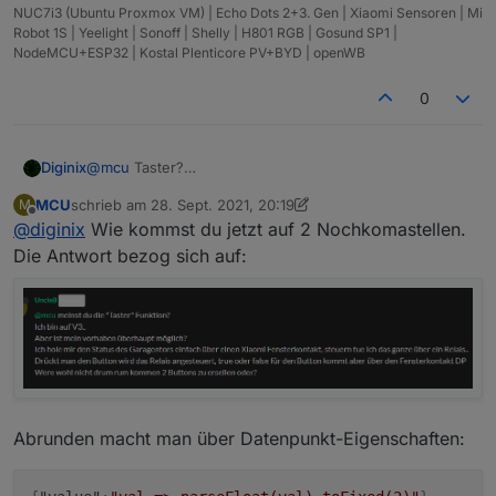
NUC7i3 (Ubuntu Proxmox VM) | Echo Dots 2+3. Gen | Xiaomi Sensoren | Mi
Robot 1S | Yeelight | Sonoff | Shelly | H801 RGB | Gosund SP1 |
NodeMCU+ESP32 | Kostal Plenticore PV+BYD | openWB
0
Diginix
@
mcu
Taster?
Bin noch auf v2.2.3. Da geht Runden/Abschneiden auf
MCU
schrieb am
28. Sept. 2021, 20:19
M
max. 2 Nachkomma demnach gar nicht?
zuletzt editiert von MCU
Offline
@
diginix
Wie kommst du jetzt auf 2 Nochkomastellen.
Die Antwort bezog sich auf:
Abrunden macht man über Datenpunkt-Eigenschaften: