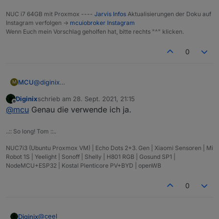
NUC i7 64GB mit Proxmox ----
Jarvis Infos
Aktualisierungen der Doku auf
Instagram verfolgen ->
mcuiobroker Instagram
Wenn Euch mein Vorschlag geholfen hat, bitte rechts "^" klicken.
0
MCU
@
diginix
M
Man kann auch die in Topic-Suche selbst eingeben:
Diginix
schrieb am
28. Sept. 2021, 21:15
zuletzt editiert von
Offline
@
mcu
Genau die verwende ich ja.
..:: So long! Tom ::..
NUC7i3 (Ubuntu Proxmox VM) | Echo Dots 2+3. Gen | Xiaomi Sensoren | Mi
Robot 1S | Yeelight | Sonoff | Shelly | H801 RGB | Gosund SP1 |
NodeMCU+ESP32 | Kostal Plenticore PV+BYD | openWB
0
@
ceel
Diginix