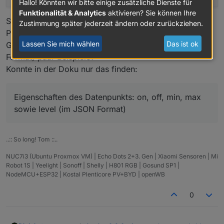
Hallo! Könnten wir bitte einige zusätzliche Dienste für
Funktionalität & Analytics
aktivieren? Sie können Ihre
So konnte ich sinnlose "-0.1234 W" Werte der
Zustimmung später jederzeit ändern oder zurückziehen.
Photovoltaik Anlage sauber auf 0 W bringen.
Lassen Sie mich wählen
Das ist ok
Gibt es irgendwo zu Datenpunkt Eigenschaften (JSON
Format) paar Beispiele?
Konnte in der Doku nur das finden:
Eigenschaften des Datenpunkts: on, off, min, max
sowie level (im JSON Format)
..:: So long! Tom ::..
NUC7i3 (Ubuntu Proxmox VM) | Echo Dots 2+3. Gen | Xiaomi Sensoren | Mi
Robot 1S | Yeelight | Sonoff | Shelly | H801 RGB | Gosund SP1 |
NodeMCU+ESP32 | Kostal Plenticore PV+BYD | openWB
0