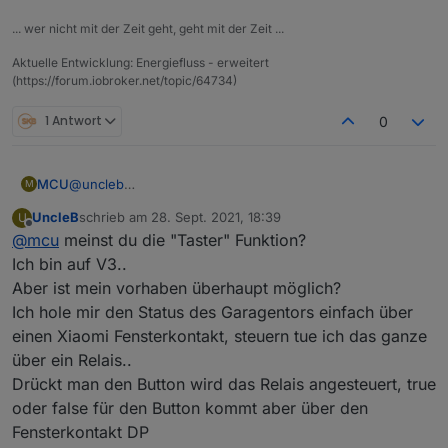
... wer nicht mit der Zeit geht, geht mit der Zeit ...
Aktuelle Entwicklung: Energiefluss - erweitert
(https://forum.iobroker.net/topic/64734)
1 Antwort
0
MCU
@
uncleb
M
Toggle-Modus ist erst mit v3 möglich.
UncleB
schrieb am
28. Sept. 2021, 18:39
U
v2: ButtonAction oder IconButtonAction, kann ein
zuletzt editiert von
Offline
@
mcu
meinst du die "Taster" Funktion?
Zustand schalten entweder "true" oder "false".
Möchte man nicht "true" schalten, sondern "false" muss
Ich bin auf V3..
man in den Datenpunkt-Eigenschaften: {"on":false}
Aber ist mein vorhaben überhaupt möglich?
eintragen.
Ich hole mir den Status des Garagentors einfach über
einen Xiaomi Fensterkontakt, steuern tue ich das ganze
über ein Relais..
Drückt man den Button wird das Relais angesteuert, true
oder false für den Button kommt aber über den
Fensterkontakt DP