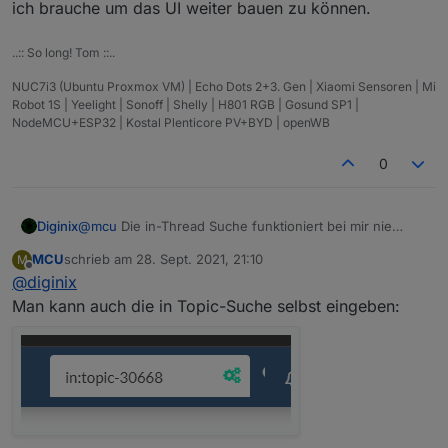
ich brauche um das UI weiter bauen zu können.
..:: So long! Tom ::..
NUC7i3 (Ubuntu Proxmox VM) | Echo Dots 2+3. Gen | Xiaomi Sensoren | Mi
Robot 1S | Yeelight | Sonoff | Shelly | H801 RGB | Gosund SP1 |
NodeMCU+ESP32 | Kostal Plenticore PV+BYD | openWB
0
Diginix
@
mcu
Die in-Thread Suche funktioniert bei mir nie
richtig. Er spingt zu einem Post in dem ein Treffer
MCU
schrieb am
28. Sept. 2021, 21:10
M
gefunden wurde und tatsächlich ist dort kein einziges
zuletzt editiert von
Offline
@
diginix
Vorkommen des Suchwortes. Aber das ist ein Prob der
Forensoftware. Ich versuche schon immer so viel wie
Man kann auch die in Topic-Suche selbst eingeben:
möglich Wissen zu suchen, aber die Software macht es
einem echt schwer. Nun gut. Vorerst habe ich alles was
ich brauche um das UI weiter bauen zu können.