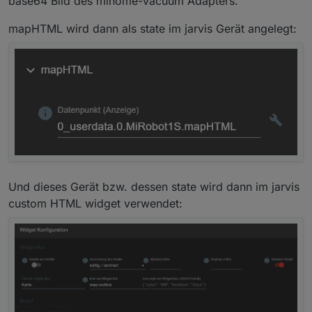
base64 Bild des mihome-vacuum Adapters.
Browser zur Laufzeit am elegantesten.
ins leere in deinem Beispiel oder nicht?
anfangen :(
mapHTML wird dann als state im jarvis Gerät angelegt:
<div style="text-align: center; margin: 0 0
<img style="width: 145%; margin: -20% 0 0 -2
Das Skript sieht dann so aus:
Und dieses Gerät bzw. dessen state wird dann im jarvis
custom HTML widget verwendet: