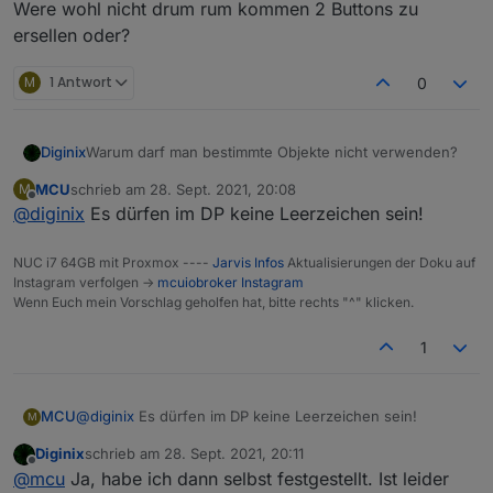
Were wohl nicht drum rum kommen 2 Buttons zu
ersellen oder?
M
1 Antwort
0
Warum darf man bestimmte Objekte nicht verwenden?
Diginix
MCU
schrieb am
28. Sept. 2021, 20:08
M
zuletzt editiert von
Offline
@
diginix
Es dürfen im DP keine Leerzeichen sein!
NUC i7 64GB mit Proxmox ----
Jarvis Infos
Aktualisierungen der Doku auf
Instagram verfolgen ->
mcuiobroker Instagram
Wenn Euch mein Vorschlag geholfen hat, bitte rechts "^" klicken.
1
MCU
@
diginix
Es dürfen im DP keine Leerzeichen sein!
M
Diginix
schrieb am
28. Sept. 2021, 20:11
zuletzt editiert von
Offline
@
mcu
Ja, habe ich dann selbst festgestellt. Ist leider