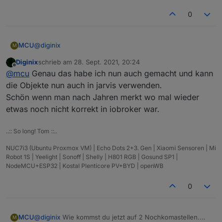
0
@
diginix
MCU
M
Diginix
schrieb am
28. Sept. 2021, 20:24
zuletzt editiert von
Offline
Der nimmt den vom User festgelegten Namen
@
mcu
Genau das habe ich nun auch gemacht und kann
die Objekte nun auch in jarvis verwenden.
Schön wenn man nach Jahren merkt wo mal wieder
Wenn du die Namen selbst vegibst, kannst du es ja
ändern.
etwas noch nicht korrekt in iobroker war.
..:: So long! Tom ::..
NUC7i3 (Ubuntu Proxmox VM) | Echo Dots 2+3. Gen | Xiaomi Sensoren | Mi
Robot 1S | Yeelight | Sonoff | Shelly | H801 RGB | Gosund SP1 |
NodeMCU+ESP32 | Kostal Plenticore PV+BYD | openWB
0
@
diginix
Wie kommst du jetzt auf 2 Nochkomastellen.
MCU
M