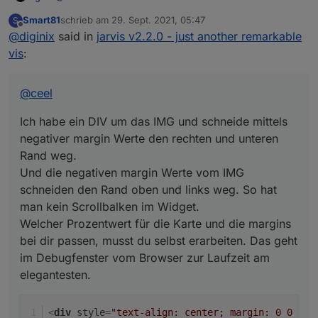
Smart81
schrieb am
29. Sept. 2021, 05:47
S
Ich habe ein DIV um das IMG und schneide mittels
zuletzt editiert von
Offline
@
diginix
said in
jarvis v2.2.0 - just another remarkable
negativer margin Werte den rechten und unteren Rand
weg.
<div style="text-align: center; margin: 0 0 -3
vis
:
Und die negativen margin Werte vom IMG schneiden
<img style="width: 145%; margin: -20% 0 0 -25%;
Das Skript sieht dann so aus:
den Rand oben und links weg. So hat man kein
Scrollbalken im Widget.
@
ceel
Welcher Prozentwert für die Karte und die margins bei
dir passen, musst du selbst erarbeiten. Das geht im
Ich habe ein DIV um das IMG und schneide mittels
Debugfenster vom Browser zur Laufzeit am
negativer margin Werte den rechten und unteren
elegantesten.
Rand weg.
Und die negativen margin Werte vom IMG
schneiden den Rand oben und links weg. So hat
man kein Scrollbalken im Widget.
Welcher Prozentwert für die Karte und die margins
bei dir passen, musst du selbst erarbeiten. Das geht
im Debugfenster vom Browser zur Laufzeit am
elegantesten.
<
div
style
=
"text-align: center; margin: 0 0 -30