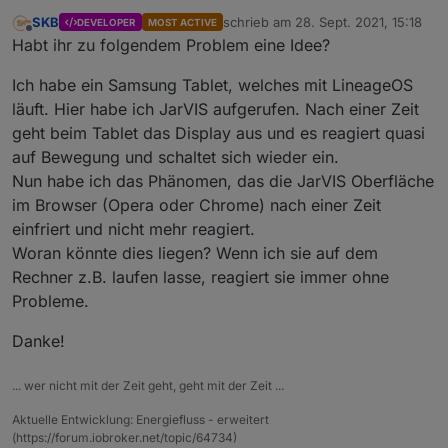
SKB
schrieb am
28. Sept. 2021, 15:18
DEVELOPER
MOST ACTIVE
zuletzt editiert von
Offline
Habt ihr zu folgendem Problem eine Idee?
Ich habe ein Samsung Tablet, welches mit LineageOS
läuft. Hier habe ich JarVIS aufgerufen. Nach einer Zeit
geht beim Tablet das Display aus und es reagiert quasi
auf Bewegung und schaltet sich wieder ein.
Nun habe ich das Phänomen, das die JarVIS Oberfläche
im Browser (Opera oder Chrome) nach einer Zeit
einfriert und nicht mehr reagiert.
Woran könnte dies liegen? Wenn ich sie auf dem
Rechner z.B. laufen lasse, reagiert sie immer ohne
Probleme.
Danke!
... wer nicht mit der Zeit geht, geht mit der Zeit ...
Aktuelle Entwicklung: Energiefluss - erweitert
(https://forum.iobroker.net/topic/64734)