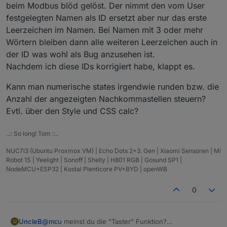
beim Modbus blöd gelöst. Der nimmt den vom User
festgelegten Namen als ID ersetzt aber nur das erste
Leerzeichen im Namen. Bei Namen mit 3 oder mehr
Wörtern bleiben dann alle weiteren Leerzeichen auch in
der ID was wohl als Bug anzusehen ist.
Nachdem ich diese IDs korrigiert habe, klappt es.
Kann man numerische states irgendwie runden bzw. die
Anzahl der angezeigten Nachkommastellen steuern?
Evtl. über den Style und CSS calc?
..:: So long! Tom ::..
NUC7i3 (Ubuntu Proxmox VM) | Echo Dots 2+3. Gen | Xiaomi Sensoren | Mi
Robot 1S | Yeelight | Sonoff | Shelly | H801 RGB | Gosund SP1 |
NodeMCU+ESP32 | Kostal Plenticore PV+BYD | openWB
Edit: Anscheinend darf die ObjektID kein Leerzeichen
enthalten. Muss ich wohl mal fixen.
0
UncleB
@
mcu
meinst du die "Taster" Funktion?
U