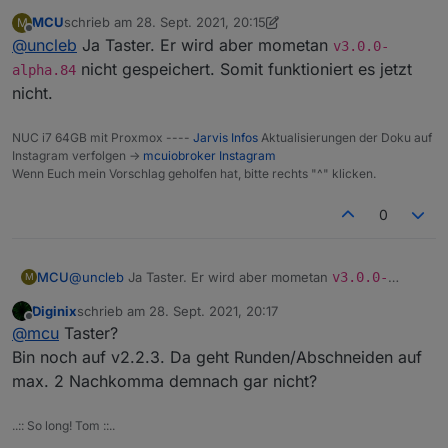
Ich bin auf V3..
MCU
schrieb am
28. Sept. 2021, 20:15
M
Aber ist mein vorhaben überhaupt möglich?
zuletzt editiert von MCU
Offline
@
uncleb
Ja Taster. Er wird aber mometan
Ich hole mir den Status des Garagentors einfach über
v3.0.0-
einen Xiaomi Fensterkontakt, steuern tue ich das
nicht gespeichert. Somit funktioniert es jetzt
alpha.84
ganze über ein Relais..
nicht.
Drückt man den Button wird das Relais angesteuert,
true oder false für den Button kommt aber über den
NUC i7 64GB mit Proxmox ----
Jarvis Infos
Aktualisierungen der Doku auf
Fensterkontakt DP
Instagram verfolgen ->
mcuiobroker Instagram
Were wohl nicht drum rum kommen 2 Buttons zu
Wenn Euch mein Vorschlag geholfen hat, bitte rechts "^" klicken.
ersellen oder?
0
MCU
@
uncleb
Ja Taster. Er wird aber mometan
v3.0.0-
M
alpha.84
nicht gespeichert. Somit funktioniert es jetzt
Diginix
schrieb am
28. Sept. 2021, 20:17
nicht.
zuletzt editiert von
Offline
@
mcu
Taster?
Bin noch auf v2.2.3. Da geht Runden/Abschneiden auf
max. 2 Nachkomma demnach gar nicht?
..:: So long! Tom ::..