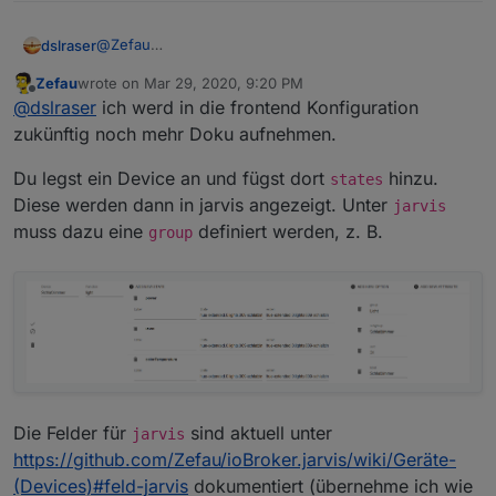
@
Zefau
dslraser
jetzt kann ich was anlegen, aber mir ist noch nicht klar
Zefau
wrote on
Mar 29, 2020, 9:20 PM
was ich da genau definieren muss ?
last edited by
Offline
@
dslraser
ich werd in die frontend Konfiguration
Die Fehlermeldung kommt beim speichern trotzdem
noch.
zukünftig noch mehr Doku aufnehmen.
Du legst ein Device an und fügst dort
hinzu.
states
Diese werden dann in jarvis angezeigt. Unter
jarvis
muss dazu eine
definiert werden, z. B.
group
Die Felder für
sind aktuell unter
jarvis
https://github.com/Zefau/ioBroker.jarvis/wiki/Geräte-
(Devices)#feld-jarvis
dokumentiert (übernehme ich wie