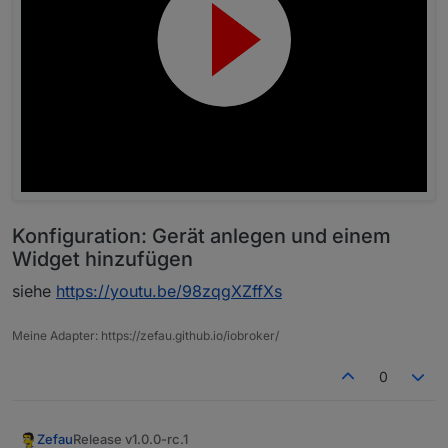
Impressionen
verfügbar. Die umfasst das Anlegen von Geräten,
die Definition des Layouts und weitere
Siehe ersten Post:
Einstellungen.
https://forum.iobroker.net/post/386081
Geräte
Konfiguration: Gerät anlegen und einem
Widget hinzufügen
siehe
https://youtu.be/98zqgXZffXs
Meine Adapter: https://zefau.github.io/iobroker/
0
Layout / Widgets
Release v1.0.0-rc.1
Zefau