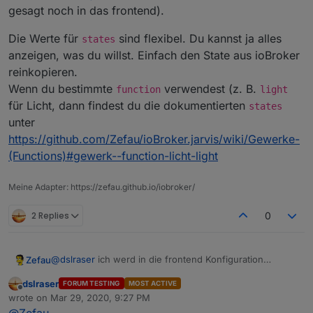
gesagt noch in das frontend).
Die Werte für
sind flexibel. Du kannst ja alles
states
anzeigen, was du willst. Einfach den State aus ioBroker
reinkopieren.
Wenn du bestimmte
verwendest (z. B.
function
light
für Licht, dann findest du die dokumentierten
states
unter
https://github.com/Zefau/ioBroker.jarvis/wiki/Gewerke-
(Functions)#gewerk--function-licht-light
Meine Adapter: https://zefau.github.io/iobroker/
2 Replies
0
@
dslraser
ich werd in die frontend Konfiguration
Zefau
zukünftig noch mehr Doku aufnehmen.
dslraser
FORUM TESTING
MOST ACTIVE
Du legst ein Device an und fügst dort
states
hinzu.
Offline
wrote on
Mar 29, 2020, 9:27 PM
Diese werden dann in jarvis angezeigt. Unter
jarvis
last edited by
muss dazu eine
group
definiert werden, z. B.