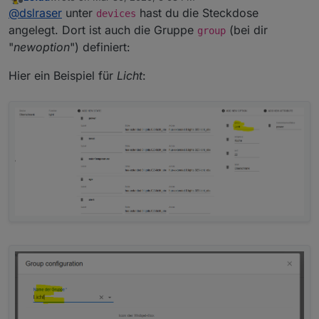
last edited by
Offline
@
dslraser
unter
hast du die Steckdose
habe es jetzt mal geschafft eine Steckdose an zu
devices
legen, wie weiß ich nicht mehr.
Lässt sich nicht ändern...
angelegt. Dort ist auch die Gruppe
(bei dir
group
Gruppen Namen kann ich nicht ändern / anlegen. Im
"
newoption
") definiert:
Moment sehe ich den Status der Steckdose, aber
schalten kann ich die noch nicht.
Hier ein Beispiel für
Licht
: