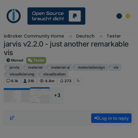
Skip to content
ioBroker Community Home
Deutsch
Tester
jarvis v2.2.0 - just another remarkable
vis
Moved
Tester
jarvis
material
material ui
materialdesign
vis
visualisierung
visualization
6.1k
316
4.8m
273
+3
Log in to reply