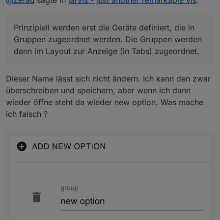
@
Zefau
sagte in
jarvis - just another remarkable vis
:
Mir fällt es scheinbar schwer, es intuitiv zu gestalten.
Hast du Vorschläge, wie es verständlicher werden
kann?
Prinzipiell werden erst die Geräte definiert, die in
Prinzipiell werden erst die Geräte definiert, die in
Gruppen zugeordnet werden. Die Gruppen werden
Gruppen zugeordnet werden. Die Gruppen werden
dann im Layout zur Anzeige (in Tabs) zugeordnet.
dann im Layout zur Anzeige (in Tabs) zugeordnet.
Dieser Name lässt sich nicht ändern. Ich kann den zwar
überschreiben und speichern, aber wenn ich dann
wieder öffne steht da wieder new option. Was mache
ich falsch ?
Mir fällt es scheinbar schwer, es intuitiv zu gestalten.
Hast du Vorschläge, wie es verständlicher werden
kann?
Prinzipiell werden erst die Geräte definiert, die in
Gruppen zugeordnet werden. Die Gruppen werden
dann im Layout zur Anzeige (in Tabs) zugeordnet.