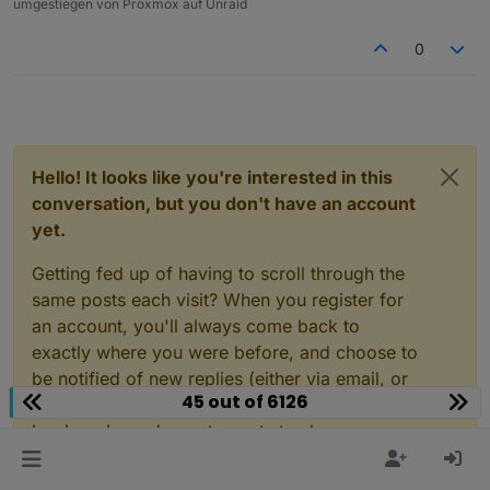
umgestiegen von Proxmox auf Unraid
0
Layout / Widgets
Hello! It looks like you're interested in this
conversation, but you don't have an account
yet.
das Modul
StateList
wurde umfangreich
Getting fed up of having to scroll through the
ausgebaut und erlaubt
same posts each visit? When you register for
das Anzeigen eines (primären) Datenpunkts /
an account, you'll always come back to
State inkl. Styling abhängig des Werts
exactly where you were before, and choose to
(nachfolgendes Beispiel ist ohne Styling)
be notified of new replies (either via email, or
sowie das Anzeigen beliebiger vieler
45 out of 6126
Geräte (alias, hue, hue-extended, deconz, shelly
push notification). You'll also be able to save
(sekundärer) Datenpunkte (ohne Styling, stets
und HomeMatic / HomeMatic IP) können nun
grau). Außerdem die Auswahl eines belieben
bookmarks and upvote posts to show your
importiert werden!
Icons für den Datenpunkt (Unterstützung aller
appreciation to other community members.
Material Icons) und das Styling des Icons
abhängig des Werts des Datenpunkts.