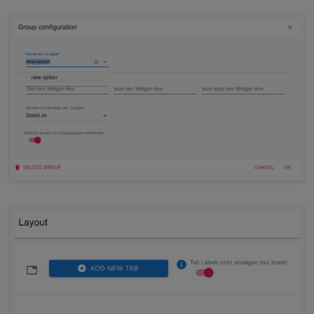
unter
https://github.com/Zefau/ioBroker.jarvis/wiki/Gewerke-
(Functions)#gewerk--function-licht-light