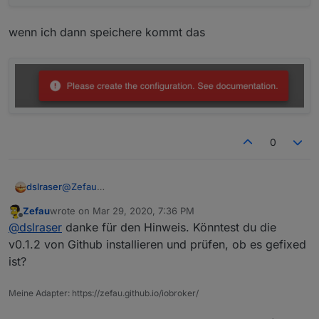
wenn ich dann speichere kommt das
0
@
Zefau
dslraser
ja, wenn ich da ein Device hinzu fügen will steht eine
Zefau
wrote on
Mar 29, 2020, 7:36 PM
1 in Klammern, aber nichts zu bearbeiten.
last edited by
Offline
@
dslraser
danke für den Hinweis. Könntest du die
v0.1.2 von Github installieren und prüfen, ob es gefixed
wenn ich dann speichere kommt das
ist?
Meine Adapter: https://zefau.github.io/iobroker/