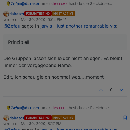
@
dslraser
unter
devices
hast du die Steckdose
Zefau
angelegt. Dort ist auch die Gruppe
group
(bei dir
dslraser
FORUM TESTING
MOST ACTIVE
"
newoption
") definiert:
Hier ein Beispiel für
Licht
:
Offline
wrote on
Mar 30, 2020, 6:04 PM
last edited by dslraser
Mar 30, 2020, 8:06 PM
@
Zefau
sagte in
jarvis - just another remarkable vis
:
Prinzipiell
Die Gruppen lassen sich leider nicht anlegen. Es bleibt
immer der vorgegebene Name.
Edit, ich schau gleich nochmal was....moment
0
@
dslraser
unter
devices
hast du die Steckdose
Zefau
angelegt. Dort ist auch die Gruppe
group
(bei dir
dslraser
FORUM TESTING
MOST ACTIVE
"
newoption
") definiert:
Hier ein Beispiel für
Licht
:
Offline
wrote on
Mar 30, 2020, 6:17 PM
last edited by