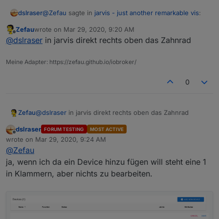
@
Zefau
sagte in
jarvis - just another remarkable vis
:
dslraser
Zefau
wrote on
Mar 29, 2020, 9:20 AM
last edited by
Offline
@
dslraser
nein, funktioniert jetzt über die
@
dslraser
in jarvis direkt rechts oben das Zahnrad
Konfiguration.
Hm...da ?
Meine Adapter: https://zefau.github.io/iobroker/
0
Zefau
@
dslraser
in jarvis direkt rechts oben das Zahnrad
dslraser
FORUM TESTING
MOST ACTIVE
Offline
wrote on
Mar 29, 2020, 9:24 AM
last edited by
@
Zefau
ja, wenn ich da ein Device hinzu fügen will steht eine 1
in Klammern, aber nichts zu bearbeiten.