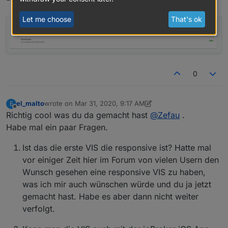
Let me choose
That's ok
0
el_malto
wrote on
Mar 31, 2020, 9:17 AM
E
last edited by el_malto
Mar 31, 2020, 11:25 AM
Offline
Richtig cool was du da gemacht hast
@
Zefau
.
Habe mal ein paar Fragen.
Ist das die erste VIS die responsive ist? Hatte mal
vor einiger Zeit hier im Forum von vielen Usern den
Wunsch gesehen eine responsive VIS zu haben,
was ich mir auch wünschen würde und du ja jetzt
gemacht hast. Habe es aber dann nicht weiter
verfolgt.