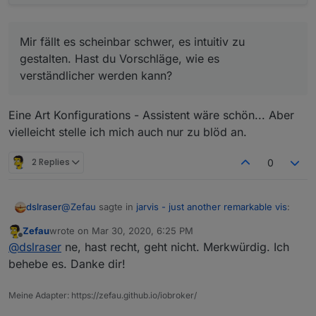
Mir fällt es scheinbar schwer, es intuitiv zu
gestalten. Hast du Vorschläge, wie es
verständlicher werden kann?
Eine Art Konfigurations - Assistent wäre schön... Aber
vielleicht stelle ich mich auch nur zu blöd an.
2 Replies
0
@
Zefau
sagte in
jarvis - just another remarkable vis
:
dslraser
Zefau
wrote on
Mar 30, 2020, 6:25 PM
last edited by
Offline
Prinzipiell werden erst die Geräte definiert, die in
@
dslraser
ne, hast recht, geht nicht. Merkwürdig. Ich
Gruppen zugeordnet werden. Die Gruppen
behebe es. Danke dir!
Dieser Name lässt sich nicht ändern. Ich kann den
werden dann im Layout zur Anzeige (in Tabs)
zwar überschreiben und speichern, aber wenn ich
zugeordnet.
Meine Adapter: https://zefau.github.io/iobroker/
dann wieder öffne steht da wieder new option. Was
mache ich falsch ?