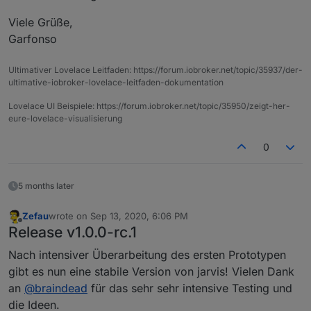
Viele Grüße,
Garfonso
Ultimativer Lovelace Leitfaden: https://forum.iobroker.net/topic/35937/der-
ultimative-iobroker-lovelace-leitfaden-dokumentation
Lovelace UI Beispiele: https://forum.iobroker.net/topic/35950/zeigt-her-
eure-lovelace-visualisierung
0
5 months later
Zefau
wrote on
Sep 13, 2020, 6:06 PM
last edited by
Offline
Release v1.0.0-rc.1
Nach intensiver Überarbeitung des ersten Prototypen
gibt es nun eine stabile Version von jarvis! Vielen Dank
an
@
braindead
für das sehr sehr intensive Testing und
die Ideen.