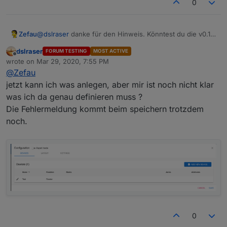
0
Zefau
@
dslraser
danke für den Hinweis. Könntest du die v0.1.2
von Github installieren und prüfen, ob es gefixed ist?
dslraser
FORUM TESTING
MOST ACTIVE
Offline
wrote on
Mar 29, 2020, 7:55 PM
last edited by
@
Zefau
jetzt kann ich was anlegen, aber mir ist noch nicht klar
was ich da genau definieren muss ?
Die Fehlermeldung kommt beim speichern trotzdem
noch.
0