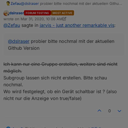
Zefau
@
dslraser
probier bitte nochmal mit der aktuellen Github
Version
dslraser
FORUM TESTING
MOST ACTIVE
Offline
wrote on
Mar 31, 2020, 10:08 AM
last edited by dslraser
Mar 31, 2020, 12:58 PM
@
Zefau
sagte in
jarvis - just another remarkable vis
:
@
dslraser
probier bitte nochmal mit der aktuellen
Github Version
Ich kann nur eine Gruppe erstellen, weitere sind nicht
möglich.
Subgroup lassen sich nicht erstellen. Bitte schau
nochmal.
Wo wird festgelegt, ob ein Gerät schaltbar ist ? (also
nicht nur die Anzeige von true/false)
0