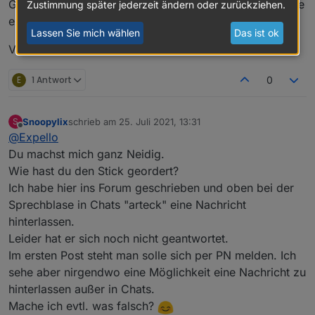
Ganz lieben Dank an arteck...schön das solche Projekte
Zustimmung später jederzeit ändern oder zurückziehen.
existieren!
Lassen Sie mich wählen
Das ist ok
VG
E
1 Antwort
0
Snoopylix
schrieb am
25. Juli 2021, 13:31
S
zuletzt editiert von
Offline
@
Expello
Du machst mich ganz Neidig.
Wie hast du den Stick geordert?
Ich habe hier ins Forum geschrieben und oben bei der
Sprechblase in Chats "arteck" eine Nachricht
hinterlassen.
Leider hat er sich noch nicht geantwortet.
Im ersten Post steht man solle sich per PN melden. Ich
sehe aber nirgendwo eine Möglichkeit eine Nachricht zu
hinterlassen außer in Chats.
Mache ich evtl. was falsch?