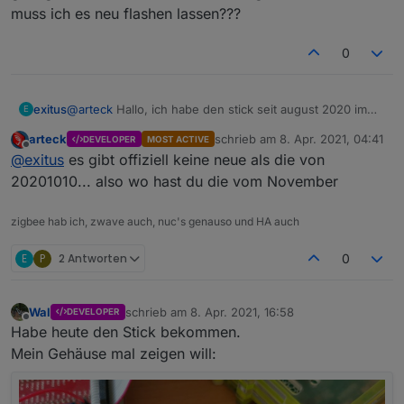
muss ich es neu flashen lassen???
0
exitus
@
arteck
Hallo, ich habe den stick seit august 2020 im
E
Einsatz , November habe ich ein Firmware update
arteck
schrieb am
8. Apr. 2021, 04:41
DEVELOPER
MOST ACTIVE
bekommen.
zuletzt editiert von
Offline
@
exitus
es gibt offiziell keine neue als die von
Mit der Reichweite hat sich verbessert. Mein Problem ist
ich habe 3 Tradfri Reapeter im Einsatz und Philips
20201010... also wo hast du die vom November
Lampe, dennoch sind die Verbindungen nicht Stabil
genug. Kann es an den Firmware liegen von November
zigbee hab ich, zwave auch, nuc's genauso und HA auch
muss ich es neu flashen lassen???
E
P
2 Antworten
0
Wal
schrieb am
8. Apr. 2021, 16:58
DEVELOPER
zuletzt editiert von
Offline
Habe heute den Stick bekommen.
Mein Gehäuse mal zeigen will: