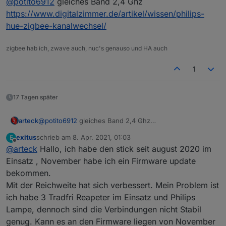
@
potito6912
gleiches Band 2,4 Ghz
Also chillt ;) Mir ist durchaus bewusst, dass ihr
Das hier ...
keinen Einfluss auf meine Umgebung habt.
https://www.digitalzimmer.de/artikel/wissen/philips-
@
arteck
said in
CC2538+CC2592 PA Zigbee
hue-zigbee-kanalwechsel/
Stick/Platine
:
zigbee hab ich, zwave auch, nuc's genauso und HA auch
überlichen verdächtigen.. WLAN auf welchen
Kanal funkt es .. und nicht nur DEINZ sondern
... verstehe ich allerdings nicht, was hat das WLAN-
auch des Nachbarn und des Nachbarnnachbar
1
Netz mit dem Zigbee-Empfang zu tun?
17 Tagen später
arteck
@
potito6912
gleiches Band 2,4 Ghz
https://www.digitalzimmer.de/artikel/wissen/philips-
exitus
schrieb am
8. Apr. 2021, 01:03
E
hue-zigbee-kanalwechsel/
zuletzt editiert von
Offline
@
arteck
Hallo, ich habe den stick seit august 2020 im
Einsatz , November habe ich ein Firmware update
bekommen.
Mit der Reichweite hat sich verbessert. Mein Problem ist
ich habe 3 Tradfri Reapeter im Einsatz und Philips
Lampe, dennoch sind die Verbindungen nicht Stabil
genug. Kann es an den Firmware liegen von November