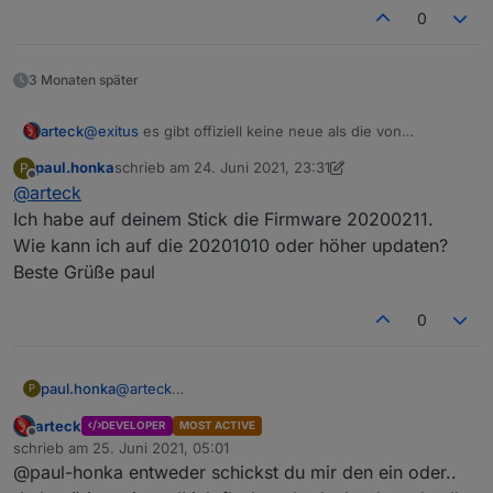
0
3 Monaten später
arteck
@
exitus
es gibt offiziell keine neue als die von
20201010... also wo hast du die vom November
paul.honka
schrieb am
24. Juni 2021, 23:31
P
zuletzt editiert von paul.honka
Offline
@
arteck
Ich habe auf deinem Stick die Firmware 20200211.
Wie kann ich auf die 20201010 oder höher updaten?
Beste Grüße paul
0
paul.honka
@
arteck
P
Ich habe auf deinem Stick die Firmware 20200211.
arteck
DEVELOPER
MOST ACTIVE
Wie kann ich auf die 20201010 oder höher
Offline
schrieb am
25. Juni 2021, 05:01
updaten?
zuletzt editiert von
@paul-honka entweder schickst du mir den ein oder..
Beste Grüße paul