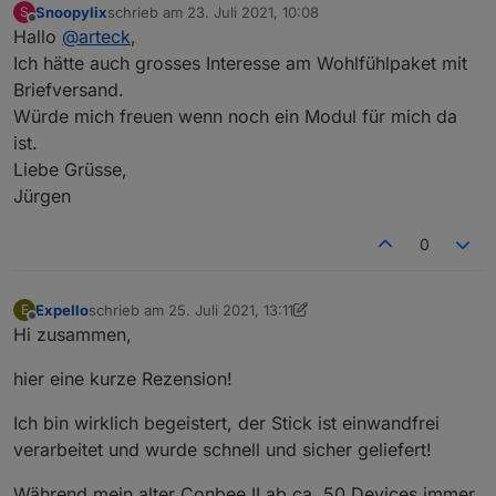
Snoopylix
schrieb am
23. Juli 2021, 10:08
S
zuletzt editiert von
Offline
Hallo
@
arteck
,
Ich hätte auch grosses Interesse am Wohlfühlpaket mit
Briefversand.
Würde mich freuen wenn noch ein Modul für mich da
ist.
Liebe Grüsse,
Jürgen
0
Expello
schrieb am
25. Juli 2021, 13:11
E
zuletzt editiert von Expello
Offline
Hi zusammen,
hier eine kurze Rezension!
Ich bin wirklich begeistert, der Stick ist einwandfrei
verarbeitet und wurde schnell und sicher geliefert!
Während mein alter Conbee II ab ca. 50 Devices immer