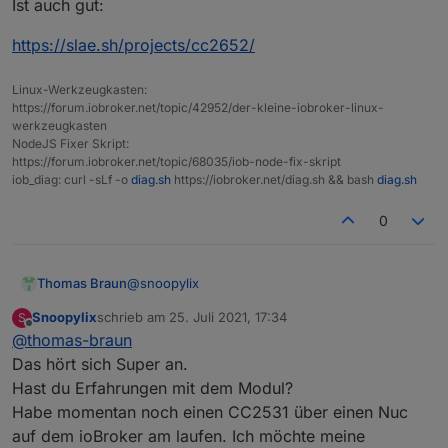
Ist auch gut:
https://slae.sh/projects/cc2652/
Linux-Werkzeugkasten:
https://forum.iobroker.net/topic/42952/der-kleine-iobroker-linux-
werkzeugkasten
NodeJS Fixer Skript:
https://forum.iobroker.net/topic/68035/iob-node-fix-skript
iob_diag: curl -sLf -o
diag.sh
https://iobroker.net/diag.sh && bash
diag.sh
0
@
snoopylix
Thomas Braun
Snoopylix
schrieb am
25. Juli 2021, 17:34
S
Ist auch gut:
zuletzt editiert von
Offline
@
thomas-braun
https://slae.sh/projects/cc2652/
Das hört sich Super an.
Hast du Erfahrungen mit dem Modul?
Habe momentan noch einen CC2531 über einen Nuc
auf dem ioBroker am laufen. Ich möchte meine