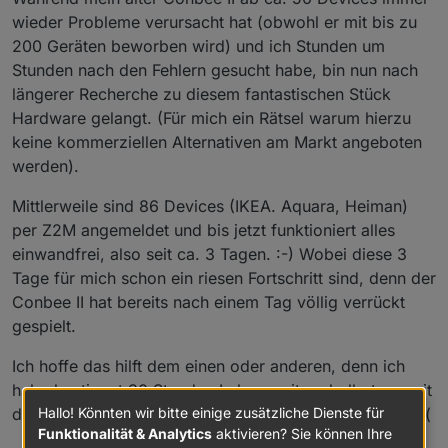
wieder Probleme verursacht hat (obwohl er mit bis zu
200 Geräten beworben wird) und ich Stunden um
Stunden nach den Fehlern gesucht habe, bin nun nach
längerer Recherche zu diesem fantastischen Stück
Hardware gelangt. (Für mich ein Rätsel warum hierzu
keine kommerziellen Alternativen am Markt angeboten
werden).
Mittlerweile sind 86 Devices (IKEA. Aquara, Heiman)
per Z2M angemeldet und bis jetzt funktioniert alles
einwandfrei, also seit ca. 3 Tagen. :-) Wobei diese 3
Tage für mich schon ein riesen Fortschritt sind, denn der
Conbee II hat bereits nach einem Tag völlig verrückt
gespielt.
Ich hoffe das hilft dem einen oder anderen, denn ich
habe bestimmt 30 Stunden Lebenszeit verballert um mit
Hallo! Könnten wir bitte einige zusätzliche Dienste für
dem Conbee II eine Lösung zu finden...VERGEBENS! :-(
Funktionalität & Analytics
aktivieren? Sie können Ihre