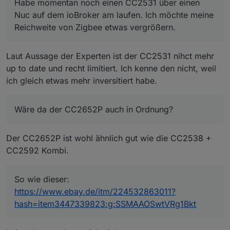
hinzukommen.
LG
Habe momentan noch einen CC2531 über einen
Wäre da der CC2652P auch in Ordnung?
Nuc auf dem ioBroker am laufen. Ich möchte meine
So wie dieser:
Reichweite von Zigbee etwas vergrößern.
https://www.ebay.de/itm/224532863011?
hash=item3447339823:g:SSMAAOSwtVRg1Bkt
Laut Aussage der Experten ist der CC2531 nihct mehr
up to date und recht limitiert. Ich kenne den nicht, weil
ich gleich etwas mehr inversitiert habe.
Wäre da der CC2652P auch in Ordnung?
Der CC2652P ist wohl ähnlich gut wie die CC2538 +
CC2592 Kombi.
So wie dieser:
https://www.ebay.de/itm/224532863011?
hash=item3447339823:g:SSMAAOSwtVRg1Bkt