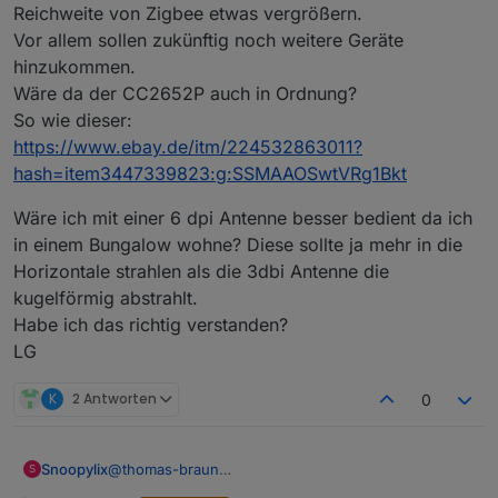
Reichweite von Zigbee etwas vergrößern.
Vor allem sollen zukünftig noch weitere Geräte
hinzukommen.
Wäre da der CC2652P auch in Ordnung?
So wie dieser:
https://www.ebay.de/itm/224532863011?
hash=item3447339823:g:SSMAAOSwtVRg1Bkt
Wäre ich mit einer 6 dpi Antenne besser bedient da ich
in einem Bungalow wohne? Diese sollte ja mehr in die
Horizontale strahlen als die 3dbi Antenne die
kugelförmig abstrahlt.
Habe ich das richtig verstanden?
LG
K
2 Antworten
0
@
thomas-braun
Snoopylix
S
Das hört sich Super an.