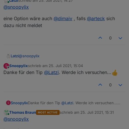
Latzi
schrieb am
25. Juli 2021, 14:27
zuletzt editiert von
Online
@
snoopylix
eine Option wäre auch
@
dimaiv
, falls
@
arteck
sich
dazu nicht meldet
0
@
snoopylix
Latzi
Snoopylix
schrieb am
25. Juli 2021, 15:04
S
eine Option wäre auch
@
dimaiv
, falls
@
arteck
sich dazu
zuletzt editiert von
Offline
Danke für den Tip
@
Latzi
. Werde ich versuchen...
nicht meldet
0
Snoopylix
Danke für den Tip
@
Latzi
. Werde ich versuchen...
S
Thomas Braun
schrieb am
25. Juli 2021, 15:31
MOST ACTIVE
zuletzt editiert von
Online
@
snoopylix