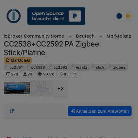
Weiter zum Inhalt
ioBroker Community Home
Deutsch
Marktplatz
CC2538+CC2592 PA Zigbee
Stick/Platine
Marktplatz
cc2531
cc2538
cc2592
ersatz
stick
zigbee
270
79
93.9k
85
+3
Anmelden zum Antworten