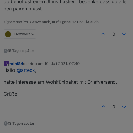
du benötigst einen JLink flasher.. bedenke dass du alle
neu pairen musst
zigbee hab ich, zwave auch, nuc's genauso und HA auch
T
1 Antwort
0
15 Tagen später
reini84
schrieb am
10. Juli 2021, 07:40
R
zuletzt editiert von
Offline
Hallo
@
arteck
,
hätte Interesse am Wohlfühlpaket mit Briefversand.
Grüße
0
13 Tagen später