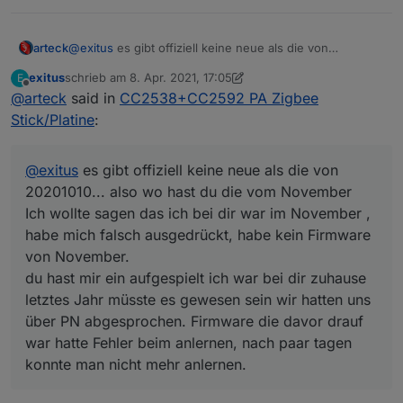
arteck
@
exitus
es gibt offiziell keine neue als die von
20201010... also wo hast du die vom November
exitus
schrieb am
8. Apr. 2021, 17:05
E
zuletzt editiert von exitus
4. Aug. 2021, 19:09
Offline
@
arteck
said in
CC2538+CC2592 PA Zigbee
Stick/Platine
:
@
exitus
es gibt offiziell keine neue als die von
20201010... also wo hast du die vom November
Ich wollte sagen das ich bei dir war im November ,
habe mich falsch ausgedrückt, habe kein Firmware
von November.
du hast mir ein aufgespielt ich war bei dir zuhause
letztes Jahr müsste es gewesen sein wir hatten uns
über PN abgesprochen. Firmware die davor drauf
war hatte Fehler beim anlernen, nach paar tagen
konnte man nicht mehr anlernen.