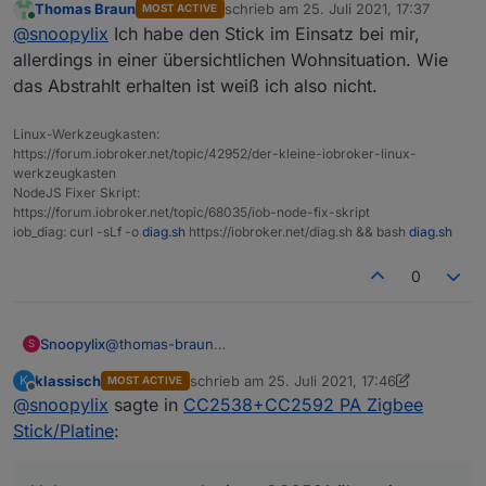
Thomas Braun
schrieb am
25. Juli 2021, 17:37
MOST ACTIVE
Hast du Erfahrungen mit dem Modul?
Wäre ich mit einer 6 dpi Antenne besser bedient da
zuletzt editiert von
Online
@
snoopylix
Ich habe den Stick im Einsatz bei mir,
Habe momentan noch einen CC2531 über einen Nuc
ich in einem Bungalow wohne? Diese sollte ja mehr
auf dem ioBroker am laufen. Ich möchte meine
in die Horizontale strahlen als die 3dbi Antenne die
allerdings in einer übersichtlichen Wohnsituation. Wie
Reichweite von Zigbee etwas vergrößern.
kugelförmig abstrahlt.
das Abstrahlt erhalten ist weiß ich also nicht.
Vor allem sollen zukünftig noch weitere Geräte
Habe ich das richtig verstanden?
hinzukommen.
LG
Linux-Werkzeugkasten:
Wäre da der CC2652P auch in Ordnung?
https://forum.iobroker.net/topic/42952/der-kleine-iobroker-linux-
So wie dieser:
werkzeugkasten
https://www.ebay.de/itm/224532863011?
NodeJS Fixer Skript:
hash=item3447339823:g:SSMAAOSwtVRg1Bkt
https://forum.iobroker.net/topic/68035/iob-node-fix-skript
iob_diag: curl -sLf -o
diag.sh
https://iobroker.net/diag.sh && bash
diag.sh
0
@
thomas-braun
Snoopylix
S
Das hört sich Super an.
klassisch
schrieb am
25. Juli 2021, 17:46
K
MOST ACTIVE
Hast du Erfahrungen mit dem Modul?
Wäre ich mit einer 6 dpi Antenne besser bedient da
zuletzt editiert von klassisch
Offline
@
snoopylix
sagte in
CC2538+CC2592 PA Zigbee
Habe momentan noch einen CC2531 über einen Nuc
ich in einem Bungalow wohne? Diese sollte ja mehr
auf dem ioBroker am laufen. Ich möchte meine
in die Horizontale strahlen als die 3dbi Antenne die
Stick/Platine
:
Reichweite von Zigbee etwas vergrößern.
kugelförmig abstrahlt.
Vor allem sollen zukünftig noch weitere Geräte
Habe ich das richtig verstanden?