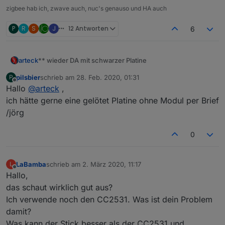
zigbee hab ich, zwave auch, nuc's genauso und HA auch
P
R
S
J
12 Antworten
6
** wieder DA mit schwarzer Platine
arteck
pilsbier
schrieb am
28. Feb. 2020, 01:31
P
zuletzt editiert von
Offline
Hallo
@
arteck
,
ich hätte gerne eine gelötet Platine ohne Modul per Brief
/jörg
wir haben eine
neue Version
der Platine entwickelt und
diese sogar verbessert
0
LaBamba
schrieb am
2. März 2020, 11:17
L
zuletzt editiert von
Offline
Hallo,
das schaut wirklich gut aus?
Ich verwende noch den CC2531. Was ist dein Problem
damit?
Was kann der Stick besser als der CC2531 und