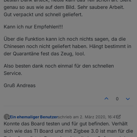
zusätzlich externer Antennenanschluss + 3 € (mit innen
genau so aus wie auf dem Bild. Sehr saubere Arbeit.
leiter oder ohne, hängt von der Antenne ab die man
alle benötigten Bestandteile sind auf der Platine
Gut verpackt und schnell geliefert.
verwenden möchte (WLAN Antenne))
oder ein
Wohlfühlpaket all incl.
gelötet, geflasht, mit
aufgedruckt..
Antenne
kein lästiges suchen "was brauch ich den für Teile"
Kann ich nur Empfehlen!!!
wahlweise als
37 € Briefversand
oder
Über die Funktion kann ich noch nichts sagen, da die
40 € als Einschreiben
kontakt per PN
Chinesen noch nicht geliefert haben. Hängt bestimmt in
der Quarantäne fest das Zeug, lool.
ich habe das Modul bei mir seit Monaten am laufen.. 44
Also besten dank noch einmal für den schnellen
Geräte.. keine Abbrüche
Service.
nachtrag
Gruß Andreas
hier kann man die Sendeleistung einstellen
0
passendes 3d Gehäuse
https://www.thingiverse.com/thing:4218997
Ein ehemaliger Benutzer
schrieb am
2. März 2020, 16:41
?
oder
zuletzt editiert von Ein ehemaliger Benut
Offline
Konnte das Board testen und für gut befinden. Verhält
https://www.thingiverse.com/thing:4224425
sich wie das TI Board und mit Zigbee 3.0 ist man für die