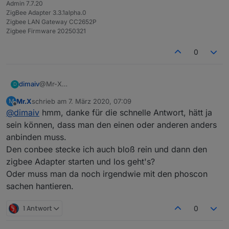
Admin 7.7.20
ZigBee Adapter 3.3.1alpha.0
Zigbee LAN Gateway CC2652P
Zigbee Firmware 20250321
0
dimaiv
@Mr-X
D
Wenn man die im IoBroker Forum anbietet......
Mr.X
schrieb am
7. März 2020, 07:09
M
zuletzt editiert von
Offline
@
dimaiv
hmm, danke für die schnelle Antwort, hätt ja
sein können, dass man den einen oder anderen anders
anbinden muss.
Den conbee stecke ich auch bloß rein und dann den
zigbee Adapter starten und los geht's?
Oder muss man da noch irgendwie mit den phoscon
sachen hantieren.
1 Antwort
0