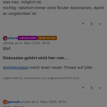
was max. möglich ist.
wichtig: natürlich immer ohne Router dazwischen, damit
es vergleichbar ist.
0
arteck
DEVELOPER
MOST ACTIVE
Offline
schrieb am
4. März 2020, 06:19
zuletzt editiert von
@all
Diskussion gehört nicht hier rein...
@
whiterussian
mach einen neuen Thread auf bitte
zigbee hab ich, zwave auch, nuc's genauso und HA auch
0
georudi
schrieb am
5. März 2020, 18:54
G
zuletzt editiert von
Offline