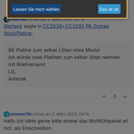
2
Lassen Sie mich wählen
Das ist ok
Asterisk
schrieb am
3. März 2020, 02:18
A
zuletzt editiert von
Offline
@
arteck
sagte in
CC2538+CC2592 PA Zigbee
Stick/Platine
:
6€ Platine zum selber Löten ohne Modul
Ich würde zwei Platinen zum selber löten nehmen
mit Briefversand
LG,
Asterisk
0
rainman79
schrieb am
3. März 2020, 04:14
R
zuletzt editiert von
Offline
Hallo ich hätte gerne bitte einmal das Wohlfühlpaket all
incl. als Einschreiben.