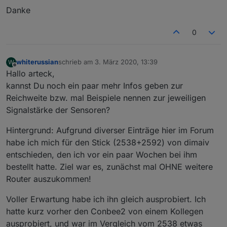
Danke
0
whiterussian
schrieb am
3. März 2020, 13:39
W
zuletzt editiert von
Offline
Hallo arteck,
kannst Du noch ein paar mehr Infos geben zur
Reichweite bzw. mal Beispiele nennen zur jeweiligen
Signalstärke der Sensoren?
Hintergrund: Aufgrund diverser Einträge hier im Forum
habe ich mich für den Stick (2538+2592) von dimaiv
entschieden, den ich vor ein paar Wochen bei ihm
bestellt hatte. Ziel war es, zunächst mal OHNE weitere
Router auszukommen!
Voller Erwartung habe ich ihn gleich ausprobiert. Ich
hatte kurz vorher den Conbee2 von einem Kollegen
ausprobiert, und war im Vergleich vom 2538 etwas