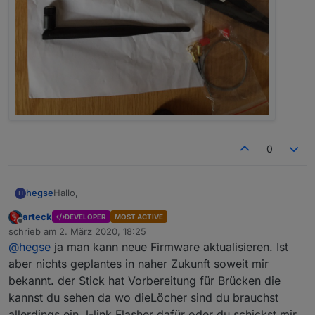
0
Hallo,
hegse
H
arteck
DEVELOPER
MOST ACTIVE
nutze momentan auch noch den CC2531 Stick. Läuft
Offline
schrieb am
2. März 2020, 18:25
soweit. Wie schaut es bei dem neuen Stick in Zukunft
zuletzt editiert von
@
hegse
ja man kann neue Firmware aktualisieren. Ist
aus? Kann ich eventuelle Firmware Updates selbst
Gruß Hegse
installieren?
aber nichts geplantes in naher Zukunft soweit mir
bekannt. der Stick hat Vorbereitung für Brücken die
kannst du sehen da wo dieLöcher sind du brauchst
allerdings ein J-link Flasher dafür oder du schickst mir