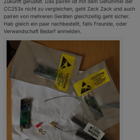
Zukunft gerüstet. Das pairen ist mit dem Gefummel der
oder günstig danke an
@
klassisch
CC253x nicht zu vergleichen, geht Zack Zack und auch
pairen von mehreren Geräten gleichzeitig geht sicher.
DIY Gehäuse
Hab gleich ein paar nachbestellt, falls Freunde, oder
Verwandschaft Bedarf anmelden.