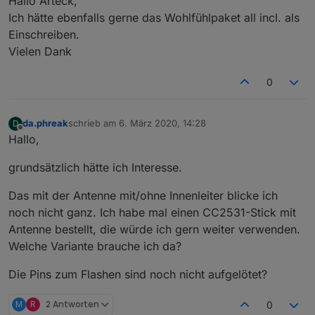
Hallo Arteck,
Ich hätte ebenfalls gerne das Wohlfühlpaket all incl. als
Einschreiben.
Vielen Dank
0
da.phreak
schrieb am
6. März 2020, 14:28
D
zuletzt editiert von
Offline
Hallo,
grundsätzlich hätte ich Interesse.
Das mit der Antenne mit/ohne Innenleiter blicke ich
noch nicht ganz. Ich habe mal einen CC2531-Stick mit
Antenne bestellt, die würde ich gern weiter verwenden.
Welche Variante brauche ich da?
Die Pins zum Flashen sind noch nicht aufgelötet?
M
R
2 Antworten
0