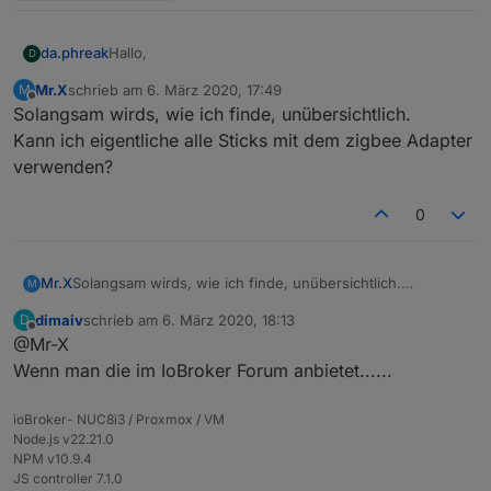
Hallo,
da.phreak
D
Mr.X
schrieb am
6. März 2020, 17:49
M
grundsätzlich hätte ich Interesse.
zuletzt editiert von
Offline
Solangsam wirds, wie ich finde, unübersichtlich.
Das mit der Antenne mit/ohne Innenleiter blicke ich
Kann ich eigentliche alle Sticks mit dem zigbee Adapter
noch nicht ganz. Ich habe mal einen CC2531-Stick
verwenden?
mit Antenne bestellt, die würde ich gern weiter
Die Pins zum Flashen sind noch nicht aufgelötet?
verwenden. Welche Variante brauche ich da?
0
Mr.X
Solangsam wirds, wie ich finde, unübersichtlich.
M
Kann ich eigentliche alle Sticks mit dem zigbee Adapter
dimaiv
schrieb am
6. März 2020, 18:13
D
verwenden?
zuletzt editiert von
Offline
@Mr-X
Wenn man die im IoBroker Forum anbietet......
ioBroker- NUC8i3 / Proxmox / VM
Node.js v22.21.0
NPM v10.9.4
JS controller 7.1.0