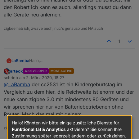
den Robert ich kann es auch. allerdings musst du dann
alle Geräte neu anlernen.
zigbee hab ich, zwave auch, nuc's genauso und HA auch
1
LaBamba
Hallo,
L
das schaut wirklich gut aus?
arteck
DEVELOPER
MOST ACTIVE
Ich verwende noch den CC2531. Was ist dein
Offline
schrieb am
2. März 2020, 18:27
Problem damit?
zuletzt editiert von
@
LaBamba
der cc2531 ist ein Kindergeburtstag im
Was kann der Stick besser als der CC2531 und
vorallem wie ist die Reichweite?
Vergleich zu dem hier. die Reichweite ist enorm und der
Viele Grüße
neue kann zigbee 3.0 mit mindestens 80 Geräten und
wir sprechen hier nur von Batteriebetriebenen ohne
Router. Mach das mal mit deinem
Hallo! Könnten wir bitte einige zusätzliche Dienste für
zigbee hab ich, zwave auch, nuc's genauso und HA auch
Funktionalität & Analytics
aktivieren? Sie können Ihre
Zustimmung später jederzeit ändern oder zurückziehen.