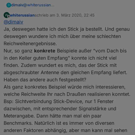
@
whiterussian
dimaiv
D
Hast du das hier durchgelesen?
whiterussian
schrieb am
3. März 2020, 22:45
W
https://forum.iobroker.net/topic/28994/cc2538-cc2592-
Hast du das hier durchgelesen?
zuletzt editiert von
Offline
@
dimaiv
zigbeestick/4
https://forum.iobroker.net/topic/24972/wie-ersetzte-
wegen keine Erfahrungen.
ich-den-cc2531-cc2530
Ja, deswegen hatte ich den Stick ja bestellt. Und genau
deswegen wundere ich mich über meine schlechten
Reichweitenergebnisse.
Nur, so ganz
konkrete
Beispiele außer "vom Dach bis
in den Keller guten Empfang" konnte ich nicht viel
finden. Zudem wundert es mich, das der Stick mit
abgeschraubter Antenne den gleichen Empfang liefert.
Haben das andere auch festgestellt?
Als ganz konkretes Beispiel würde mich interessieren,
welche Reichweite Ihr nach Draußen realisieren konntet.
Bsp: Sichtverbindung Stick-Device, nur 1 Fenster
dazwischen, mit entsprechender Signalstärke und
Meterangabe. Dann hätte man mal ein paar
Benchmarks. Natürlich ist es immer von diversen
anderen Faktoren abhängig, aber man kann mal sehen