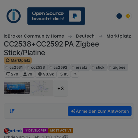
Weiter zum Inhalt
ioBroker Community Home
Deutsch
Marktplatz
CC2538+CC2592 PA Zigbee
Stick/Platine
Marktplatz
cc2531
cc2538
cc2592
ersatz
stick
zigbee
270
79
93.9k
85
+3
Anmelden zum Antworten
arteck
DEVELOPER
MOST ACTIVE
Offline
schrieb am
27. Feb. 2020, 17:49