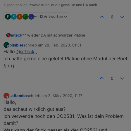
zigbee hab ich, zwave auch, nuc's genauso und HA auch
P
R
S
J
12 Antworten
6
** wieder DA mit schwarzer Platine
arteck
pilsbier
schrieb am
28. Feb. 2020, 01:31
P
zuletzt editiert von
Offline
Hallo
@
arteck
,
ich hätte gerne eine gelötet Platine ohne Modul per Brief
/jörg
wir haben eine
neue Version
der Platine entwickelt und
diese sogar verbessert
0
LaBamba
schrieb am
2. März 2020, 11:17
L
zuletzt editiert von
Offline
Hallo,
das schaut wirklich gut aus?
Ich verwende noch den CC2531. Was ist dein Problem
damit?
Was kann der Stick besser als der CC2531 und