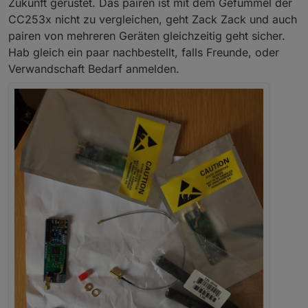
Zukunft gerüstet. Das pairen ist mit dem Gefummel der
oder günstig danke an
@
klassisch
CC253x nicht zu vergleichen, geht Zack Zack und auch
pairen von mehreren Geräten gleichzeitig geht sicher.
DIY Gehäuse
Hab gleich ein paar nachbestellt, falls Freunde, oder
Verwandschaft Bedarf anmelden.