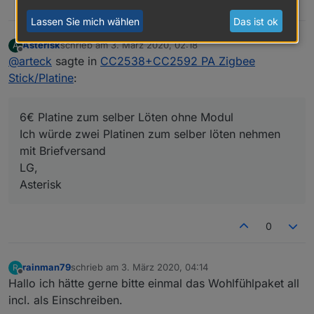
2
Lassen Sie mich wählen
Das ist ok
Asterisk
schrieb am
3. März 2020, 02:18
A
zuletzt editiert von
Offline
@
arteck
sagte in
CC2538+CC2592 PA Zigbee
Stick/Platine
:
6€ Platine zum selber Löten ohne Modul
Ich würde zwei Platinen zum selber löten nehmen
mit Briefversand
LG,
Asterisk
0
rainman79
schrieb am
3. März 2020, 04:14
R
zuletzt editiert von
Offline
Hallo ich hätte gerne bitte einmal das Wohlfühlpaket all
incl. als Einschreiben.