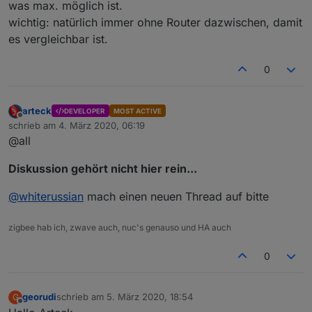
was max. möglich ist.
wichtig: natürlich immer ohne Router dazwischen, damit
es vergleichbar ist.
0
arteck
DEVELOPER
MOST ACTIVE
Offline
schrieb am
4. März 2020, 06:19
zuletzt editiert von
@all
Diskussion gehört nicht hier rein...
@
whiterussian
mach einen neuen Thread auf bitte
zigbee hab ich, zwave auch, nuc's genauso und HA auch
0
georudi
schrieb am
5. März 2020, 18:54
G
zuletzt editiert von
Offline