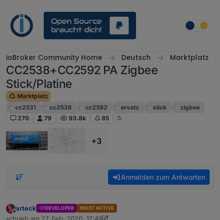
Weiter zum Inhalt
ioBroker Community Home
Deutsch
Marktplatz
CC2538+CC2592 PA Zigbee
Stick/Platine
Marktplatz
cc2531
cc2538
cc2592
ersatz
stick
zigbee
270
79
93.8k
85
+3
Anmelden zum Antworten
arteck
DEVELOPER
MOST ACTIVE
Offline
schrieb am
27. Feb. 2020, 17:49