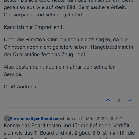
zusätzlich externer Antennenanschluss + 3 € (mit innen
genau so aus wie auf dem Bild. Sehr saubere Arbeit.
leiter oder ohne, hängt von der Antenne ab die man
alle benötigten Bestandteile sind auf der Platine
Gut verpackt und schnell geliefert.
verwenden möchte (WLAN Antenne))
oder ein
Wohlfühlpaket all incl.
gelötet, geflasht, mit
aufgedruckt..
Antenne
kein lästiges suchen "was brauch ich den für Teile"
Kann ich nur Empfehlen!!!
wahlweise als
37 € Briefversand
oder
Über die Funktion kann ich noch nichts sagen, da die
40 € als Einschreiben
kontakt per PN
Chinesen noch nicht geliefert haben. Hängt bestimmt in
der Quarantäne fest das Zeug, lool.
ich habe das Modul bei mir seit Monaten am laufen.. 44
Also besten dank noch einmal für den schnellen
Geräte.. keine Abbrüche
Service.
nachtrag
Gruß Andreas
hier kann man die Sendeleistung einstellen
0
passendes 3d Gehäuse
https://www.thingiverse.com/thing:4218997
Ein ehemaliger Benutzer
schrieb am
2. März 2020, 16:41
?
oder
zuletzt editiert von Ein ehemaliger Benut
Offline
Konnte das Board testen und für gut befinden. Verhält
https://www.thingiverse.com/thing:4224425
sich wie das TI Board und mit Zigbee 3.0 ist man für die