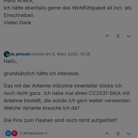
Hallo Arteck,
Ich hätte ebenfalls gerne das Wohlfühlpaket all incl. als
Einschreiben.
Vielen Dank
0
da.phreak
schrieb am
6. März 2020, 14:28
D
zuletzt editiert von
Offline
Hallo,
grundsätzlich hätte ich Interesse.
Das mit der Antenne mit/ohne Innenleiter blicke ich
noch nicht ganz. Ich habe mal einen CC2531-Stick mit
Antenne bestellt, die würde ich gern weiter verwenden.
Welche Variante brauche ich da?
Die Pins zum Flashen sind noch nicht aufgelötet?
M
R
2 Antworten
0