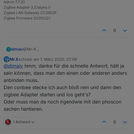
Admin 7.7.20
ZigBee Adapter 3.3.1alpha.0
Zigbee LAN Gateway CC2652P
Zigbee Firmware 20250321
0
dimaiv
@Mr-X
D
Wenn man die im IoBroker Forum anbietet......
Mr.X
schrieb am
7. März 2020, 07:09
M
zuletzt editiert von
Offline
@
dimaiv
hmm, danke für die schnelle Antwort, hätt ja
sein können, dass man den einen oder anderen anders
anbinden muss.
Den conbee stecke ich auch bloß rein und dann den
zigbee Adapter starten und los geht's?
Oder muss man da noch irgendwie mit den phoscon
sachen hantieren.
1 Antwort
0