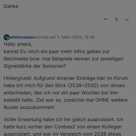
Danke
0
whiterussian
schrieb am
3. März 2020, 13:39
W
zuletzt editiert von
Offline
Hallo arteck,
kannst Du noch ein paar mehr Infos geben zur
Reichweite bzw. mal Beispiele nennen zur jeweiligen
Signalstärke der Sensoren?
Hintergrund: Aufgrund diverser Einträge hier im Forum
habe ich mich für den Stick (2538+2592) von dimaiv
entschieden, den ich vor ein paar Wochen bei ihm
bestellt hatte. Ziel war es, zunächst mal OHNE weitere
Router auszukommen!
Voller Erwartung habe ich ihn gleich ausprobiert. Ich
hatte kurz vorher den Conbee2 von einem Kollegen
ausprobiert, und war im Vergleich vom 2538 etwas