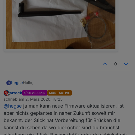
0
Hallo,
hegse
H
arteck
DEVELOPER
MOST ACTIVE
nutze momentan auch noch den CC2531 Stick. Läuft
Offline
schrieb am
2. März 2020, 18:25
soweit. Wie schaut es bei dem neuen Stick in Zukunft
zuletzt editiert von
@
hegse
ja man kann neue Firmware aktualisieren. Ist
aus? Kann ich eventuelle Firmware Updates selbst
Gruß Hegse
installieren?
aber nichts geplantes in naher Zukunft soweit mir
bekannt. der Stick hat Vorbereitung für Brücken die
kannst du sehen da wo dieLöcher sind du brauchst
allerdings ein J-link Flasher dafür oder du schickst mir