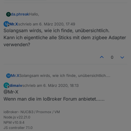
Hallo,
da.phreak
D
Mr.X
schrieb am
6. März 2020, 17:49
M
grundsätzlich hätte ich Interesse.
zuletzt editiert von
Offline
Solangsam wirds, wie ich finde, unübersichtlich.
Das mit der Antenne mit/ohne Innenleiter blicke ich
Kann ich eigentliche alle Sticks mit dem zigbee Adapter
noch nicht ganz. Ich habe mal einen CC2531-Stick
verwenden?
mit Antenne bestellt, die würde ich gern weiter
Die Pins zum Flashen sind noch nicht aufgelötet?
verwenden. Welche Variante brauche ich da?
0
Mr.X
Solangsam wirds, wie ich finde, unübersichtlich.
M
Kann ich eigentliche alle Sticks mit dem zigbee Adapter
dimaiv
schrieb am
6. März 2020, 18:13
D
verwenden?
zuletzt editiert von
Offline
@Mr-X
Wenn man die im IoBroker Forum anbietet......
ioBroker- NUC8i3 / Proxmox / VM
Node.js v22.21.0
NPM v10.9.4
JS controller 7.1.0