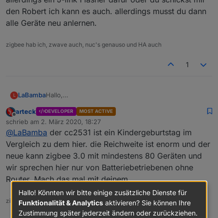
den Robert ich kann es auch. allerdings musst du dann
alle Geräte neu anlernen.
zigbee hab ich, zwave auch, nuc's genauso und HA auch
1
LaBamba
Hallo,
L
das schaut wirklich gut aus?
arteck
DEVELOPER
MOST ACTIVE
Ich verwende noch den CC2531. Was ist dein
Offline
schrieb am
2. März 2020, 18:27
Problem damit?
zuletzt editiert von
@
LaBamba
der cc2531 ist ein Kindergeburtstag im
Was kann der Stick besser als der CC2531 und
vorallem wie ist die Reichweite?
Vergleich zu dem hier. die Reichweite ist enorm und der
Viele Grüße
neue kann zigbee 3.0 mit mindestens 80 Geräten und
wir sprechen hier nur von Batteriebetriebenen ohne
Router. Mach das mal mit deinem
Hallo! Könnten wir bitte einige zusätzliche Dienste für
zigbee hab ich, zwave auch, nuc's genauso und HA auch
Funktionalität & Analytics
aktivieren? Sie können Ihre
Zustimmung später jederzeit ändern oder zurückziehen.