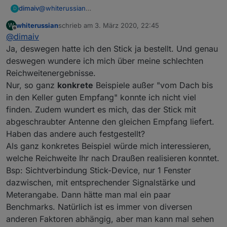
@
whiterussian
dimaiv
D
Hast du das hier durchgelesen?
whiterussian
schrieb am
3. März 2020, 22:45
W
https://forum.iobroker.net/topic/28994/cc2538-cc2592-
Hast du das hier durchgelesen?
zuletzt editiert von
Offline
@
dimaiv
zigbeestick/4
https://forum.iobroker.net/topic/24972/wie-ersetzte-
wegen keine Erfahrungen.
ich-den-cc2531-cc2530
Ja, deswegen hatte ich den Stick ja bestellt. Und genau
deswegen wundere ich mich über meine schlechten
Reichweitenergebnisse.
Nur, so ganz
konkrete
Beispiele außer "vom Dach bis
in den Keller guten Empfang" konnte ich nicht viel
finden. Zudem wundert es mich, das der Stick mit
abgeschraubter Antenne den gleichen Empfang liefert.
Haben das andere auch festgestellt?
Als ganz konkretes Beispiel würde mich interessieren,
welche Reichweite Ihr nach Draußen realisieren konntet.
Bsp: Sichtverbindung Stick-Device, nur 1 Fenster
dazwischen, mit entsprechender Signalstärke und
Meterangabe. Dann hätte man mal ein paar
Benchmarks. Natürlich ist es immer von diversen
anderen Faktoren abhängig, aber man kann mal sehen