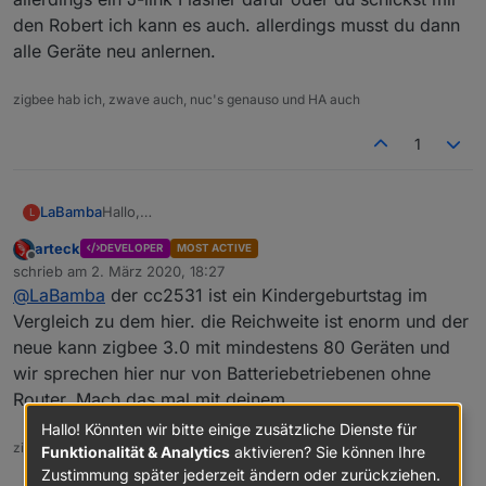
den Robert ich kann es auch. allerdings musst du dann
alle Geräte neu anlernen.
zigbee hab ich, zwave auch, nuc's genauso und HA auch
1
LaBamba
Hallo,
L
das schaut wirklich gut aus?
arteck
DEVELOPER
MOST ACTIVE
Ich verwende noch den CC2531. Was ist dein
Offline
schrieb am
2. März 2020, 18:27
Problem damit?
zuletzt editiert von
@
LaBamba
der cc2531 ist ein Kindergeburtstag im
Was kann der Stick besser als der CC2531 und
vorallem wie ist die Reichweite?
Vergleich zu dem hier. die Reichweite ist enorm und der
Viele Grüße
neue kann zigbee 3.0 mit mindestens 80 Geräten und
wir sprechen hier nur von Batteriebetriebenen ohne
Router. Mach das mal mit deinem
Hallo! Könnten wir bitte einige zusätzliche Dienste für
zigbee hab ich, zwave auch, nuc's genauso und HA auch
Funktionalität & Analytics
aktivieren? Sie können Ihre
Zustimmung später jederzeit ändern oder zurückziehen.