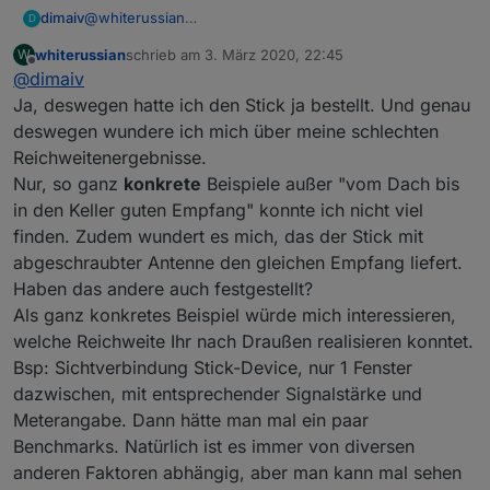
@
whiterussian
dimaiv
D
Hast du das hier durchgelesen?
whiterussian
schrieb am
3. März 2020, 22:45
W
https://forum.iobroker.net/topic/28994/cc2538-cc2592-
Hast du das hier durchgelesen?
zuletzt editiert von
Offline
@
dimaiv
zigbeestick/4
https://forum.iobroker.net/topic/24972/wie-ersetzte-
wegen keine Erfahrungen.
ich-den-cc2531-cc2530
Ja, deswegen hatte ich den Stick ja bestellt. Und genau
deswegen wundere ich mich über meine schlechten
Reichweitenergebnisse.
Nur, so ganz
konkrete
Beispiele außer "vom Dach bis
in den Keller guten Empfang" konnte ich nicht viel
finden. Zudem wundert es mich, das der Stick mit
abgeschraubter Antenne den gleichen Empfang liefert.
Haben das andere auch festgestellt?
Als ganz konkretes Beispiel würde mich interessieren,
welche Reichweite Ihr nach Draußen realisieren konntet.
Bsp: Sichtverbindung Stick-Device, nur 1 Fenster
dazwischen, mit entsprechender Signalstärke und
Meterangabe. Dann hätte man mal ein paar
Benchmarks. Natürlich ist es immer von diversen
anderen Faktoren abhängig, aber man kann mal sehen