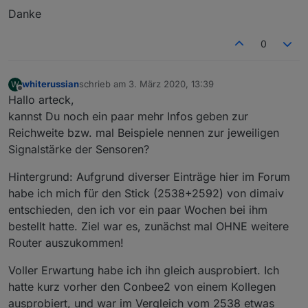
Danke
0
whiterussian
schrieb am
3. März 2020, 13:39
W
zuletzt editiert von
Offline
Hallo arteck,
kannst Du noch ein paar mehr Infos geben zur
Reichweite bzw. mal Beispiele nennen zur jeweiligen
Signalstärke der Sensoren?
Hintergrund: Aufgrund diverser Einträge hier im Forum
habe ich mich für den Stick (2538+2592) von dimaiv
entschieden, den ich vor ein paar Wochen bei ihm
bestellt hatte. Ziel war es, zunächst mal OHNE weitere
Router auszukommen!
Voller Erwartung habe ich ihn gleich ausprobiert. Ich
hatte kurz vorher den Conbee2 von einem Kollegen
ausprobiert, und war im Vergleich vom 2538 etwas