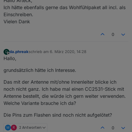
Hallo Arteck,
Ich hätte ebenfalls gerne das Wohlfühlpaket all incl. als
Einschreiben.
Vielen Dank
0
da.phreak
schrieb am
6. März 2020, 14:28
D
zuletzt editiert von
Offline
Hallo,
grundsätzlich hätte ich Interesse.
Das mit der Antenne mit/ohne Innenleiter blicke ich
noch nicht ganz. Ich habe mal einen CC2531-Stick mit
Antenne bestellt, die würde ich gern weiter verwenden.
Welche Variante brauche ich da?
Die Pins zum Flashen sind noch nicht aufgelötet?
M
R
2 Antworten
0