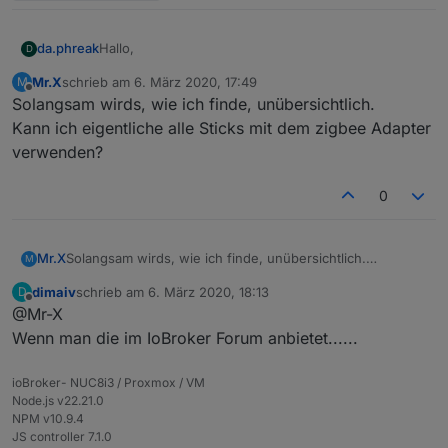
Hallo,
da.phreak
D
Mr.X
schrieb am
6. März 2020, 17:49
M
grundsätzlich hätte ich Interesse.
zuletzt editiert von
Offline
Solangsam wirds, wie ich finde, unübersichtlich.
Das mit der Antenne mit/ohne Innenleiter blicke ich
Kann ich eigentliche alle Sticks mit dem zigbee Adapter
noch nicht ganz. Ich habe mal einen CC2531-Stick
verwenden?
mit Antenne bestellt, die würde ich gern weiter
Die Pins zum Flashen sind noch nicht aufgelötet?
verwenden. Welche Variante brauche ich da?
0
Mr.X
Solangsam wirds, wie ich finde, unübersichtlich.
M
Kann ich eigentliche alle Sticks mit dem zigbee Adapter
dimaiv
schrieb am
6. März 2020, 18:13
D
verwenden?
zuletzt editiert von
Offline
@Mr-X
Wenn man die im IoBroker Forum anbietet......
ioBroker- NUC8i3 / Proxmox / VM
Node.js v22.21.0
NPM v10.9.4
JS controller 7.1.0