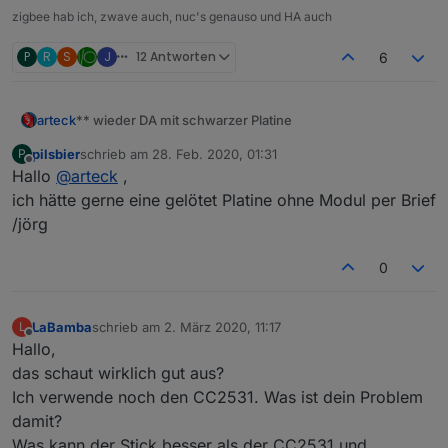
zigbee hab ich, zwave auch, nuc's genauso und HA auch
P
R
S
J
12 Antworten
6
** wieder DA mit schwarzer Platine
arteck
pilsbier
schrieb am
28. Feb. 2020, 01:31
P
zuletzt editiert von
Offline
Hallo
@
arteck
,
ich hätte gerne eine gelötet Platine ohne Modul per Brief
/jörg
wir haben eine
neue Version
der Platine entwickelt und
diese sogar verbessert
0
LaBamba
schrieb am
2. März 2020, 11:17
L
zuletzt editiert von
Offline
Hallo,
das schaut wirklich gut aus?
Ich verwende noch den CC2531. Was ist dein Problem
damit?
Was kann der Stick besser als der CC2531 und