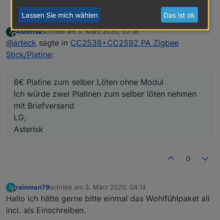
2
Lassen Sie mich wählen
Das ist ok
Asterisk
schrieb am
3. März 2020, 02:18
A
zuletzt editiert von
Offline
@
arteck
sagte in
CC2538+CC2592 PA Zigbee
Stick/Platine
:
6€ Platine zum selber Löten ohne Modul
Ich würde zwei Platinen zum selber löten nehmen
mit Briefversand
LG,
Asterisk
0
rainman79
schrieb am
3. März 2020, 04:14
R
zuletzt editiert von
Offline
Hallo ich hätte gerne bitte einmal das Wohlfühlpaket all
incl. als Einschreiben.