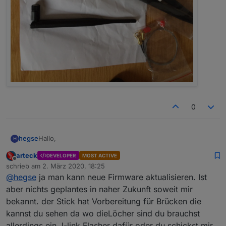
0
Hallo,
hegse
H
arteck
DEVELOPER
MOST ACTIVE
nutze momentan auch noch den CC2531 Stick. Läuft
Offline
schrieb am
2. März 2020, 18:25
soweit. Wie schaut es bei dem neuen Stick in Zukunft
zuletzt editiert von
@
hegse
ja man kann neue Firmware aktualisieren. Ist
aus? Kann ich eventuelle Firmware Updates selbst
Gruß Hegse
installieren?
aber nichts geplantes in naher Zukunft soweit mir
bekannt. der Stick hat Vorbereitung für Brücken die
kannst du sehen da wo dieLöcher sind du brauchst
allerdings ein J-link Flasher dafür oder du schickst mir