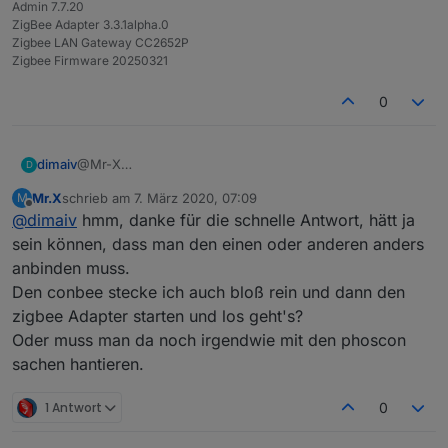
Admin 7.7.20
ZigBee Adapter 3.3.1alpha.0
Zigbee LAN Gateway CC2652P
Zigbee Firmware 20250321
0
dimaiv
@Mr-X
D
Wenn man die im IoBroker Forum anbietet......
Mr.X
schrieb am
7. März 2020, 07:09
M
zuletzt editiert von
Offline
@
dimaiv
hmm, danke für die schnelle Antwort, hätt ja
sein können, dass man den einen oder anderen anders
anbinden muss.
Den conbee stecke ich auch bloß rein und dann den
zigbee Adapter starten und los geht's?
Oder muss man da noch irgendwie mit den phoscon
sachen hantieren.
1 Antwort
0