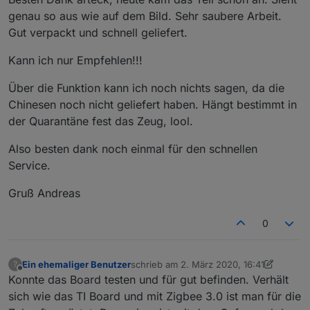
zusätzlich externer Antennenanschluss + 3 € (mit innen
genau so aus wie auf dem Bild. Sehr saubere Arbeit.
leiter oder ohne, hängt von der Antenne ab die man
alle benötigten Bestandteile sind auf der Platine
Gut verpackt und schnell geliefert.
verwenden möchte (WLAN Antenne))
oder ein
Wohlfühlpaket all incl.
gelötet, geflasht, mit
aufgedruckt..
Antenne
kein lästiges suchen "was brauch ich den für Teile"
Kann ich nur Empfehlen!!!
wahlweise als
37 € Briefversand
oder
Über die Funktion kann ich noch nichts sagen, da die
40 € als Einschreiben
kontakt per PN
Chinesen noch nicht geliefert haben. Hängt bestimmt in
der Quarantäne fest das Zeug, lool.
ich habe das Modul bei mir seit Monaten am laufen.. 44
Also besten dank noch einmal für den schnellen
Geräte.. keine Abbrüche
Service.
nachtrag
Gruß Andreas
hier kann man die Sendeleistung einstellen
0
passendes 3d Gehäuse
https://www.thingiverse.com/thing:4218997
Ein ehemaliger Benutzer
schrieb am
2. März 2020, 16:41
?
oder
zuletzt editiert von Ein ehemaliger Benut
Offline
Konnte das Board testen und für gut befinden. Verhält
https://www.thingiverse.com/thing:4224425
sich wie das TI Board und mit Zigbee 3.0 ist man für die