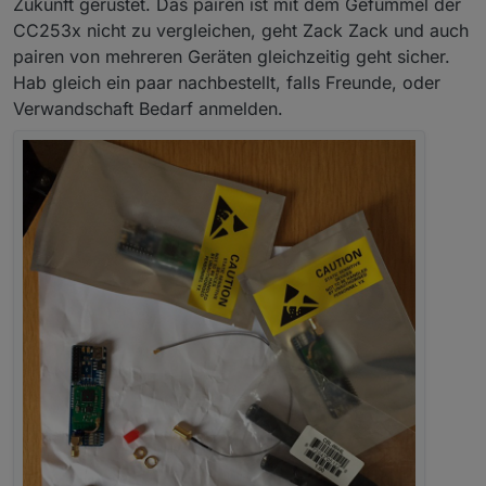
Zukunft gerüstet. Das pairen ist mit dem Gefummel der
oder günstig danke an
@
klassisch
CC253x nicht zu vergleichen, geht Zack Zack und auch
pairen von mehreren Geräten gleichzeitig geht sicher.
DIY Gehäuse
Hab gleich ein paar nachbestellt, falls Freunde, oder
Verwandschaft Bedarf anmelden.