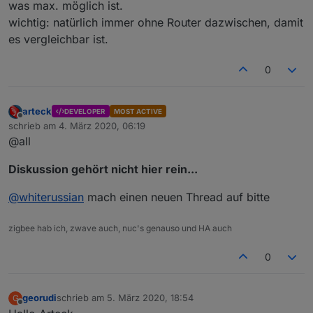
was max. möglich ist.
wichtig: natürlich immer ohne Router dazwischen, damit
es vergleichbar ist.
0
arteck
DEVELOPER
MOST ACTIVE
Offline
schrieb am
4. März 2020, 06:19
zuletzt editiert von
@all
Diskussion gehört nicht hier rein...
@
whiterussian
mach einen neuen Thread auf bitte
zigbee hab ich, zwave auch, nuc's genauso und HA auch
0
georudi
schrieb am
5. März 2020, 18:54
G
zuletzt editiert von
Offline