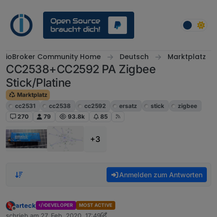
Weiter zum Inhalt
ioBroker Community Home
Deutsch
Marktplatz
CC2538+CC2592 PA Zigbee
Stick/Platine
Marktplatz
cc2531
cc2538
cc2592
ersatz
stick
zigbee
270
79
93.8k
85
+3
Anmelden zum Antworten
arteck
DEVELOPER
MOST ACTIVE
Offline
schrieb am
27. Feb. 2020, 17:49