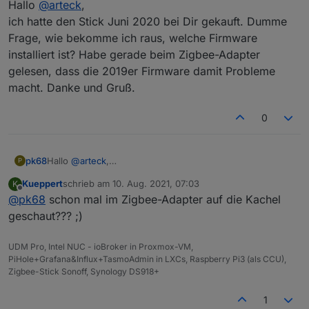
Hallo
@
arteck
,
ich hatte den Stick Juni 2020 bei Dir gekauft. Dumme
Frage, wie bekomme ich raus, welche Firmware
wir haben eine
neue Version
der Platine entwickelt und
installiert ist? Habe gerade beim Zigbee-Adapter
diese sogar verbessert
gelesen, dass die 2019er Firmware damit Probleme
macht. Danke und Gruß.
0
pk68
Hallo
@
arteck
,
P
ich hatte den Stick Juni 2020 bei Dir gekauft. Dumme
Kueppert
schrieb am
10. Aug. 2021, 07:03
K
Frage, wie bekomme ich raus, welche Firmware installiert
zuletzt editiert von
Offline
@
pk68
schon mal im Zigbee-Adapter auf die Kachel
ist? Habe gerade beim Zigbee-Adapter gelesen, dass die
2019er Firmware damit Probleme macht. Danke und Gruß.
geschaut??? ;)
UDM Pro, Intel NUC - ioBroker in Proxmox-VM,
PiHole+Grafana&Influx+TasmoAdmin in LXCs, Raspberry Pi3 (als CCU),
Zigbee-Stick Sonoff, Synology DS918+
1