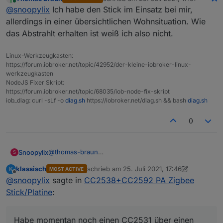
Hast du Erfahrungen mit dem Modul?
Wäre ich mit einer 6 dpi Antenne besser bedient da
zuletzt editiert von
Online
@
snoopylix
Ich habe den Stick im Einsatz bei mir,
Habe momentan noch einen CC2531 über einen Nuc
ich in einem Bungalow wohne? Diese sollte ja mehr
auf dem ioBroker am laufen. Ich möchte meine
in die Horizontale strahlen als die 3dbi Antenne die
allerdings in einer übersichtlichen Wohnsituation. Wie
Reichweite von Zigbee etwas vergrößern.
kugelförmig abstrahlt.
das Abstrahlt erhalten ist weiß ich also nicht.
Vor allem sollen zukünftig noch weitere Geräte
Habe ich das richtig verstanden?
hinzukommen.
LG
Linux-Werkzeugkasten:
Wäre da der CC2652P auch in Ordnung?
https://forum.iobroker.net/topic/42952/der-kleine-iobroker-linux-
So wie dieser:
werkzeugkasten
https://www.ebay.de/itm/224532863011?
NodeJS Fixer Skript:
hash=item3447339823:g:SSMAAOSwtVRg1Bkt
https://forum.iobroker.net/topic/68035/iob-node-fix-skript
iob_diag: curl -sLf -o
diag.sh
https://iobroker.net/diag.sh && bash
diag.sh
0
@
thomas-braun
Snoopylix
S
Das hört sich Super an.
klassisch
schrieb am
25. Juli 2021, 17:46
K
MOST ACTIVE
Hast du Erfahrungen mit dem Modul?
Wäre ich mit einer 6 dpi Antenne besser bedient da
zuletzt editiert von klassisch
Offline
@
snoopylix
sagte in
CC2538+CC2592 PA Zigbee
Habe momentan noch einen CC2531 über einen Nuc
ich in einem Bungalow wohne? Diese sollte ja mehr
auf dem ioBroker am laufen. Ich möchte meine
in die Horizontale strahlen als die 3dbi Antenne die
Stick/Platine
:
Reichweite von Zigbee etwas vergrößern.
kugelförmig abstrahlt.
Vor allem sollen zukünftig noch weitere Geräte
Habe ich das richtig verstanden?
hinzukommen.
LG
Habe momentan noch einen CC2531 über einen