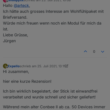
zuletzt editiert von
Offline
Hallo
@
arteck
,
Ich hätte auch grosses Interesse am Wohlfühlpaket mit
Briefversand.
Würde mich freuen wenn noch ein Modul für mich da
ist.
Liebe Grüsse,
Jürgen
0
Expello
schrieb am
25. Juli 2021, 13:11
E
zuletzt editiert von Expello
Offline
Hi zusammen,
hier eine kurze Rezension!
Ich bin wirklich begeistert, der Stick ist einwandfrei
verarbeitet und wurde schnell und sicher geliefert!
Während mein alter Conbee II ab ca. 50 Devices immer