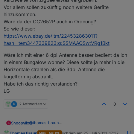
Reichweite von Zigbee etwas vergrößern.
Vor allem sollen zukünftig noch weitere Geräte
hinzukommen.
Wäre da der CC2652P auch in Ordnung?
So wie dieser:
https://www.ebay.de/itm/224532863011?
hash=item3447339823:g:SSMAAOSwtVRg1Bkt
Wäre ich mit einer 6 dpi Antenne besser bedient da ich
in einem Bungalow wohne? Diese sollte ja mehr in die
Horizontale strahlen als die 3dbi Antenne die
kugelförmig abstrahlt.
Habe ich das richtig verstanden?
LG
K
2 Antworten
0
@
thomas-braun
Snoopylix
S
Das hört sich Super an.
Thomas Braun
schrieb am
25. Juli 2021, 17:37
MOST ACTIVE