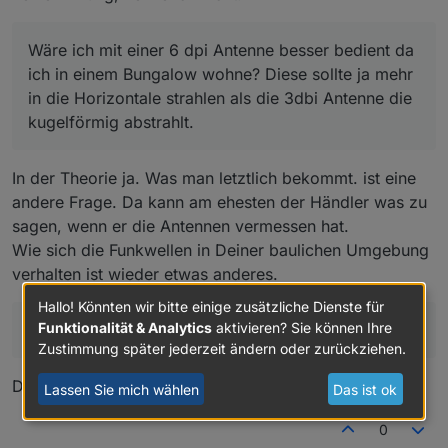
Wäre ich mit einer 6 dpi Antenne besser bedient da
ich in einem Bungalow wohne? Diese sollte ja mehr
in die Horizontale strahlen als die 3dbi Antenne die
kugelförmig abstrahlt.
In der Theorie ja. Was man letztlich bekommt. ist eine
andere Frage. Da kann am ehesten der Händler was zu
sagen, wenn er die Antennen vermessen hat.
Wie sich die Funkwellen in Deiner baulichen Umgebung
verhalten ist wieder etwas anderes.
Hallo! Könnten wir bitte einige zusätzliche Dienste für
Funktionalität & Analytics
aktivieren? Sie können Ihre
Habe ich das richtig verstanden?
Zustimmung später jederzeit ändern oder zurückziehen.
Die Theorie ja.
Lassen Sie mich wählen
Das ist ok
0