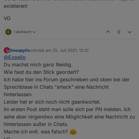
existieren!
VG
E
1 Antwort
0
Snoopylix
schrieb am
25. Juli 2021, 13:31
S
zuletzt editiert von
Offline
@
Expello
Du machst mich ganz Neidig.
Wie hast du den Stick geordert?
Ich habe hier ins Forum geschrieben und oben bei der
Sprechblase in Chats "arteck" eine Nachricht
hinterlassen.
Leider hat er sich noch nicht geantwortet.
Im ersten Post steht man solle sich per PN melden. Ich
sehe aber nirgendwo eine Möglichkeit eine Nachricht zu
hinterlassen außer in Chats.
Mache ich evtl. was falsch?