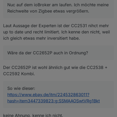
Wäre da der CC2652P auch in Ordnung?
Nuc auf dem ioBroker am laufen. Ich möchte meine
So wie dieser:
Reichweite von Zigbee etwas vergrößern.
https://www.ebay.de/itm/224532863011?
hash=item3447339823:g:SSMAAOSwtVRg1Bkt
Laut Aussage der Experten ist der CC2531 nihct mehr
up to date und recht limitiert. Ich kenne den nicht, weil
ich gleich etwas mehr inversitiert habe.
Wäre da der CC2652P auch in Ordnung?
Der CC2652P ist wohl ähnlich gut wie die CC2538 +
CC2592 Kombi.
So wie dieser:
https://www.ebay.de/itm/224532863011?
hash=item3447339823:g:SSMAAOSwtVRg1Bkt
keine Ahnung, kenne ich nicht.