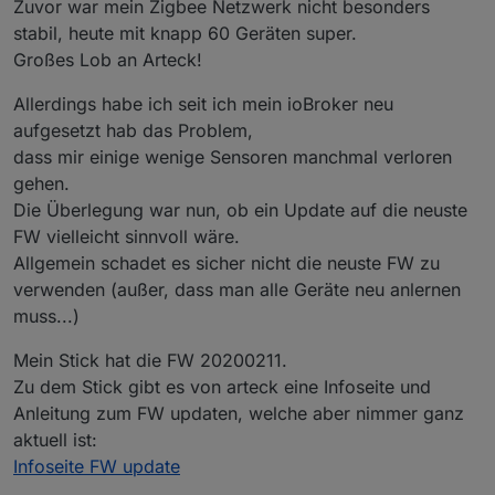
Zuvor war mein Zigbee Netzwerk nicht besonders
stabil, heute mit knapp 60 Geräten super.
ich habe das Modul bei mir seit Monaten am laufen.. 44
Geräte.. keine Abbrüche
Großes Lob an Arteck!
Allerdings habe ich seit ich mein ioBroker neu
nachtrag
aufgesetzt hab das Problem,
hier kann man die Sendeleistung einstellen
dass mir einige wenige Sensoren manchmal verloren
gehen.
passendes 3d Gehäuse
Die Überlegung war nun, ob ein Update auf die neuste
https://www.thingiverse.com/thing:4218997
FW vielleicht sinnvoll wäre.
oder
Allgemein schadet es sicher nicht die neuste FW zu
https://www.thingiverse.com/thing:4224425
verwenden (außer, dass man alle Geräte neu anlernen
muss...)
oder günstig danke an
@
klassisch
Mein Stick hat die FW 20200211.
DIY Gehäuse
Zu dem Stick gibt es von arteck eine Infoseite und
Anleitung zum FW updaten, welche aber nimmer ganz
aktuell ist:
Infoseite FW update