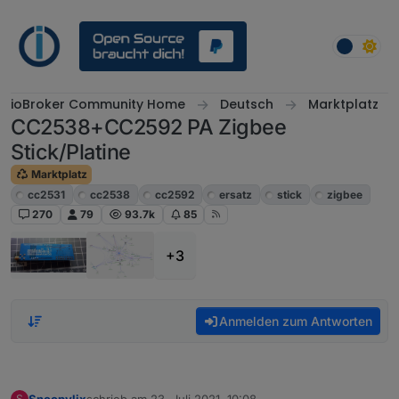
Weiter zum Inhalt
ioBroker Community Home
Deutsch
Marktplatz
CC2538+CC2592 PA Zigbee
Stick/Platine
Marktplatz
cc2531
cc2538
cc2592
ersatz
stick
zigbee
270
79
93.7k
85
+3
Anmelden zum Antworten
Snoopylix
schrieb am
23. Juli 2021, 10:08
S