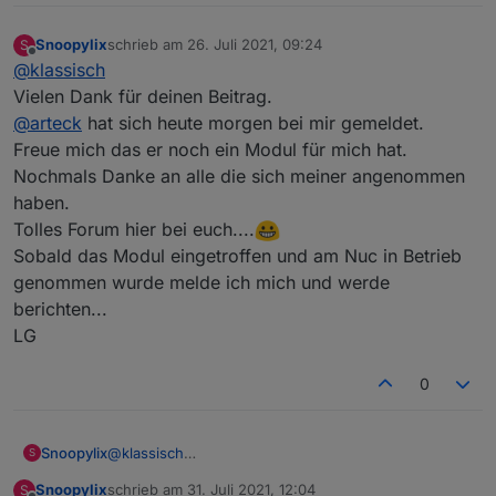
Snoopylix
schrieb am
26. Juli 2021, 09:24
S
zuletzt editiert von
Offline
@
klassisch
Vielen Dank für deinen Beitrag.
@
arteck
hat sich heute morgen bei mir gemeldet.
Freue mich das er noch ein Modul für mich hat.
Nochmals Danke an alle die sich meiner angenommen
haben.
Tolles Forum hier bei euch....
Sobald das Modul eingetroffen und am Nuc in Betrieb
genommen wurde melde ich mich und werde
berichten...
LG
0
Snoopylix
@
klassisch
S
Vielen Dank für deinen Beitrag.
Snoopylix
schrieb am
31. Juli 2021, 12:04
S
@
arteck
hat sich heute morgen bei mir gemeldet.