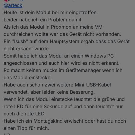
zuletzt editiert von
Offline
@
arteck
Freue mich das er noch ein Modul für mich hat.
Nochmals Danke an alle die sich meiner
Heute ist dein Modul bei mir eingetroffen.
angenommen haben.
Leider habe ich ein Problem damit.
Tolles Forum hier bei euch....
Als ich das Modul in Proxmox an meine VM
Sobald das Modul eingetroffen und am Nuc in
durchreichen wollte war das Gerät nicht vorhanden.
Betrieb genommen wurde melde ich mich und
werde berichten...
Ein "lsusb" auf dem Hauptsystem ergab dass das Gerät
LG
nicht erkannt wurde.
Somit habe ich das Modul an einen Windows PC
angeschlossen und auch hier wird es nicht erkannt.
Pc macht keinen mucks im Gerätemanager wenn ich
das Modul einstecke.
Habe auch schon zwei weitere Mini-USB-Kabel
verwendet, aber leider keine Besserung.
Wenn ich das Modul einstecke leuchtet die grüne und
rote LED für eine Sekunde auf und dann leuchtet nur
noch die rote LED.
Habe ich ein Montagskind erwischt oder hast du noch
einen Tipp für mich.