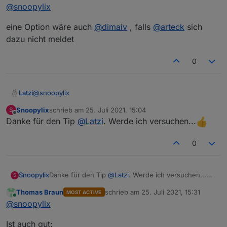
Online
@
snoopylix
eine Option wäre auch
@
dimaiv
, falls
@
arteck
sich
dazu nicht meldet
0
@
snoopylix
Latzi
Snoopylix
schrieb am
25. Juli 2021, 15:04
S
eine Option wäre auch
@
dimaiv
, falls
@
arteck
sich dazu
zuletzt editiert von
Offline
Danke für den Tip
@
Latzi
. Werde ich versuchen...
nicht meldet
0
Snoopylix
Danke für den Tip
@
Latzi
. Werde ich versuchen...
S
Thomas Braun
schrieb am
25. Juli 2021, 15:31
MOST ACTIVE
zuletzt editiert von
Online
@
snoopylix
Ist auch gut: