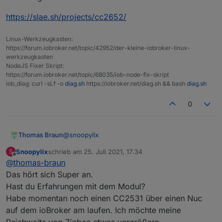
https://slae.sh/projects/cc2652/
Linux-Werkzeugkasten:
https://forum.iobroker.net/topic/42952/der-kleine-iobroker-linux-
werkzeugkasten
NodeJS Fixer Skript:
https://forum.iobroker.net/topic/68035/iob-node-fix-skript
iob_diag: curl -sLf -o
diag.sh
https://iobroker.net/diag.sh && bash
diag.sh
0
@
snoopylix
Thomas Braun
Snoopylix
schrieb am
25. Juli 2021, 17:34
S
Ist auch gut:
zuletzt editiert von
Offline
@
thomas-braun
https://slae.sh/projects/cc2652/
Das hört sich Super an.
Hast du Erfahrungen mit dem Modul?
Habe momentan noch einen CC2531 über einen Nuc
auf dem ioBroker am laufen. Ich möchte meine