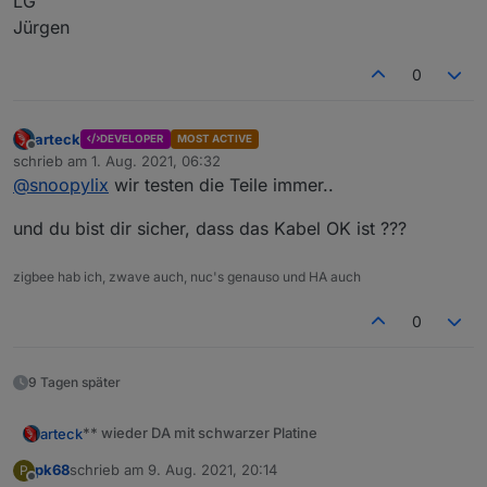
LG
Jürgen
0
arteck
DEVELOPER
MOST ACTIVE
Offline
schrieb am
1. Aug. 2021, 06:32
zuletzt editiert von
@
snoopylix
wir testen die Teile immer..
und du bist dir sicher, dass das Kabel OK ist ???
zigbee hab ich, zwave auch, nuc's genauso und HA auch
0
9 Tagen später
** wieder DA mit schwarzer Platine
arteck
pk68
schrieb am
9. Aug. 2021, 20:14
P
zuletzt editiert von
Offline