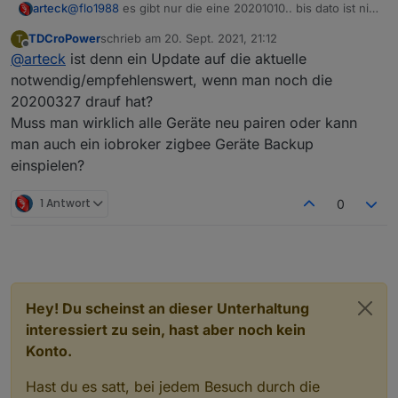
Readme auf das HW-Design von Modkam...
@
flo1988
es gibt nur die eine 20201010.. bis dato ist nix
arteck
Ergo sollte die FW von Jethome-ru für den Stick von
neues bekannt..
Arteck funktionieren :man-shrugging:
TDCroPower
schrieb am
20. Sept. 2021, 21:12
T
diese ist
auch wenn die alt ist aber aktuell.. und ja es ist
zuletzt editiert von
Offline
Wenn ja, wäre die USB Firmware die passende?
@
arteck
ist denn ein Update auf die aktuelle
die USB.
notwendig/empfehlenswert, wenn man noch die
20200327 drauf hat?
Muss man wirklich alle Geräte neu pairen oder kann
man auch ein iobroker zigbee Geräte Backup
einspielen?
1 Antwort
0
Hey! Du scheinst an dieser Unterhaltung
interessiert zu sein, hast aber noch kein
Konto.
Hast du es satt, bei jedem Besuch durch die