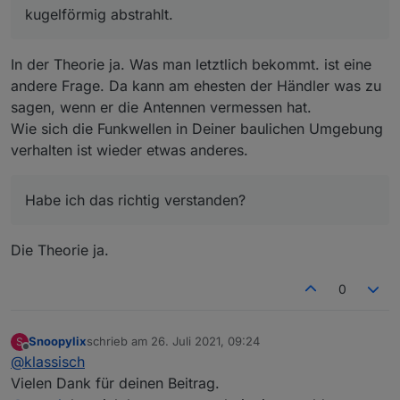
kugelförmig abstrahlt.
In der Theorie ja. Was man letztlich bekommt. ist eine
andere Frage. Da kann am ehesten der Händler was zu
sagen, wenn er die Antennen vermessen hat.
Wie sich die Funkwellen in Deiner baulichen Umgebung
verhalten ist wieder etwas anderes.
Habe ich das richtig verstanden?
Die Theorie ja.
0
Snoopylix
schrieb am
26. Juli 2021, 09:24
S
zuletzt editiert von
Offline
@
klassisch
Vielen Dank für deinen Beitrag.