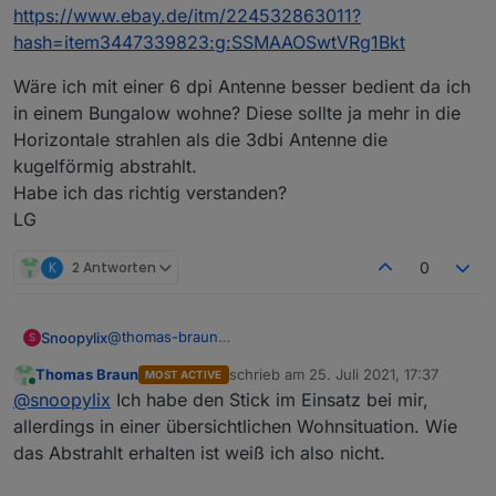
https://www.ebay.de/itm/224532863011?
hash=item3447339823:g:SSMAAOSwtVRg1Bkt
Wäre ich mit einer 6 dpi Antenne besser bedient da ich
in einem Bungalow wohne? Diese sollte ja mehr in die
Horizontale strahlen als die 3dbi Antenne die
kugelförmig abstrahlt.
Habe ich das richtig verstanden?
LG
K
2 Antworten
0
@
thomas-braun
Snoopylix
S
Das hört sich Super an.
Thomas Braun
schrieb am
25. Juli 2021, 17:37
MOST ACTIVE
Hast du Erfahrungen mit dem Modul?
Wäre ich mit einer 6 dpi Antenne besser bedient da
zuletzt editiert von
Online
@
snoopylix
Ich habe den Stick im Einsatz bei mir,
Habe momentan noch einen CC2531 über einen Nuc
ich in einem Bungalow wohne? Diese sollte ja mehr
auf dem ioBroker am laufen. Ich möchte meine
in die Horizontale strahlen als die 3dbi Antenne die
allerdings in einer übersichtlichen Wohnsituation. Wie
Reichweite von Zigbee etwas vergrößern.
kugelförmig abstrahlt.
das Abstrahlt erhalten ist weiß ich also nicht.
Vor allem sollen zukünftig noch weitere Geräte
Habe ich das richtig verstanden?
hinzukommen.
LG