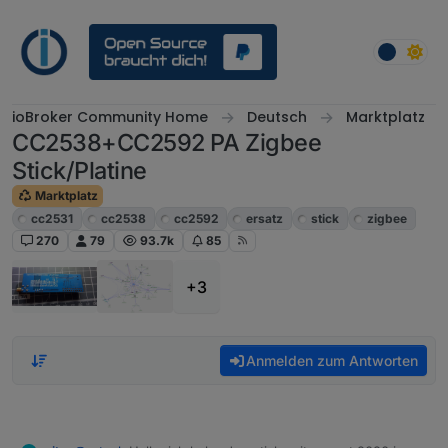
Weiter zum Inhalt
ioBroker Community Home
Deutsch
Marktplatz
CC2538+CC2592 PA Zigbee
Stick/Platine
Marktplatz
cc2531
cc2538
cc2592
ersatz
stick
zigbee
270
79
93.7k
85
+3
Anmelden zum Antworten