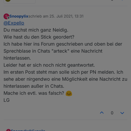
Snoopylix
schrieb am
25. Juli 2021, 13:31
S
zuletzt editiert von
Offline
@
Expello
Du machst mich ganz Neidig.
Wie hast du den Stick geordert?
Ich habe hier ins Forum geschrieben und oben bei der
Sprechblase in Chats "arteck" eine Nachricht
hinterlassen.
Leider hat er sich noch nicht geantwortet.
Im ersten Post steht man solle sich per PN melden. Ich
sehe aber nirgendwo eine Möglichkeit eine Nachricht zu
hinterlassen außer in Chats.
Mache ich evtl. was falsch?
LG
0