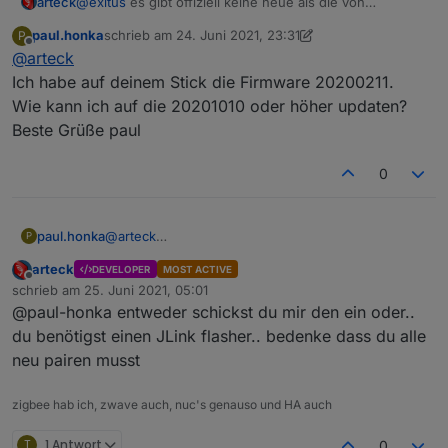
arteck
@
exitus
es gibt offiziell keine neue als die von
20201010... also wo hast du die vom November
paul.honka
schrieb am
24. Juni 2021, 23:31
P
zuletzt editiert von paul.honka
Offline
@
arteck
Ich habe auf deinem Stick die Firmware 20200211.
Wie kann ich auf die 20201010 oder höher updaten?
Beste Grüße paul
0
paul.honka
@
arteck
P
Ich habe auf deinem Stick die Firmware 20200211.
arteck
DEVELOPER
MOST ACTIVE
Wie kann ich auf die 20201010 oder höher
Offline
schrieb am
25. Juni 2021, 05:01
updaten?
zuletzt editiert von
@paul-honka entweder schickst du mir den ein oder..
Beste Grüße paul
du benötigst einen JLink flasher.. bedenke dass du alle
neu pairen musst
zigbee hab ich, zwave auch, nuc's genauso und HA auch
T
1 Antwort
0