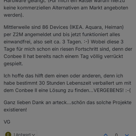
Hardware gelangt. (Für mich ein Rätsel warum hierzu
keine kommerziellen Alternativen am Markt angeboten
werden).
Mittlerweile sind 86 Devices (IKEA. Aquara, Heiman)
per Z2M angemeldet und bis jetzt funktioniert alles
einwandfrei, also seit ca. 3 Tagen. :-) Wobei diese 3
Tage für mich schon ein riesen Fortschritt sind, denn der
Conbee II hat bereits nach einem Tag völlig verrückt
gespielt.
Ich hoffe das hilft dem einen oder anderen, denn ich
habe bestimmt 30 Stunden Lebenszeit verballert um mit
dem Conbee II eine Lösung zu finden...VERGEBENS! :-(
Ganz lieben Dank an arteck...schön das solche Projekte
existieren!
VG
E
1 Antwort
0