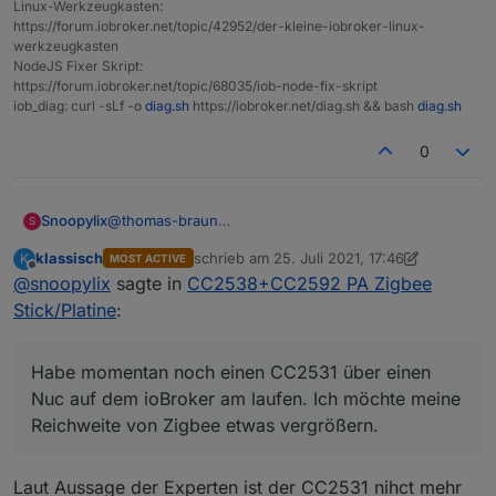
Linux-Werkzeugkasten:
Wäre da der CC2652P auch in Ordnung?
https://forum.iobroker.net/topic/42952/der-kleine-iobroker-linux-
So wie dieser:
werkzeugkasten
https://www.ebay.de/itm/224532863011?
NodeJS Fixer Skript:
hash=item3447339823:g:SSMAAOSwtVRg1Bkt
https://forum.iobroker.net/topic/68035/iob-node-fix-skript
iob_diag: curl -sLf -o
diag.sh
https://iobroker.net/diag.sh && bash
diag.sh
0
@
thomas-braun
Snoopylix
S
Das hört sich Super an.
klassisch
schrieb am
25. Juli 2021, 17:46
K
MOST ACTIVE
Hast du Erfahrungen mit dem Modul?
Wäre ich mit einer 6 dpi Antenne besser bedient da
zuletzt editiert von klassisch
Offline
@
snoopylix
sagte in
CC2538+CC2592 PA Zigbee
Habe momentan noch einen CC2531 über einen Nuc
ich in einem Bungalow wohne? Diese sollte ja mehr
auf dem ioBroker am laufen. Ich möchte meine
in die Horizontale strahlen als die 3dbi Antenne die
Stick/Platine
:
Reichweite von Zigbee etwas vergrößern.
kugelförmig abstrahlt.
Vor allem sollen zukünftig noch weitere Geräte
Habe ich das richtig verstanden?
hinzukommen.
LG
Habe momentan noch einen CC2531 über einen
Wäre da der CC2652P auch in Ordnung?
Nuc auf dem ioBroker am laufen. Ich möchte meine
So wie dieser:
Reichweite von Zigbee etwas vergrößern.
https://www.ebay.de/itm/224532863011?
hash=item3447339823:g:SSMAAOSwtVRg1Bkt
Laut Aussage der Experten ist der CC2531 nihct mehr