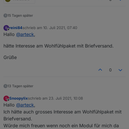
15 Tagen später
reini84
schrieb am
10. Juli 2021, 07:40
R
zuletzt editiert von
Offline
Hallo
@
arteck
,
hätte Interesse am Wohlfühlpaket mit Briefversand.
Grüße
0
13 Tagen später
Snoopylix
schrieb am
23. Juli 2021, 10:08
S
zuletzt editiert von
Offline
Hallo
@
arteck
,
Ich hätte auch grosses Interesse am Wohlfühlpaket mit
Briefversand.
Würde mich freuen wenn noch ein Modul für mich da