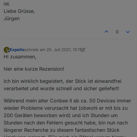
ist.
Liebe Grüsse,
Jürgen
0
Expello
schrieb am
25. Juli 2021, 13:11
E
zuletzt editiert von Expello
Offline
Hi zusammen,
hier eine kurze Rezension!
Ich bin wirklich begeistert, der Stick ist einwandfrei
verarbeitet und wurde schnell und sicher geliefert!
Während mein alter Conbee II ab ca. 50 Devices immer
wieder Probleme verursacht hat (obwohl er mit bis zu
200 Geräten beworben wird) und ich Stunden um
Stunden nach den Fehlern gesucht habe, bin nun nach
längerer Recherche zu diesem fantastischen Stück