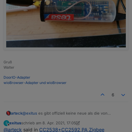
Gruß
Walter
DoorIO-Adapter
wioBrowser-Adapter und wioBrowser
6
arteck
@
exitus
es gibt offiziell keine neue als die von
20201010... also wo hast du die vom November
exitus
schrieb am
8. Apr. 2021, 17:05
E
zuletzt editiert von exitus
4. Aug. 2021, 19:09
Offline
@
arteck
said in
CC2538+CC2592 PA Zigbee