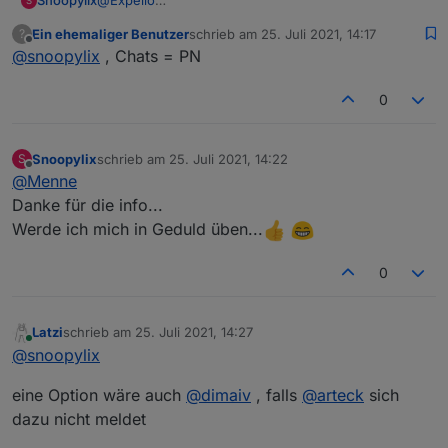
Snoopylix
@
Expello
S
Du machst mich ganz Neidig.
Ein ehemaliger Benutzer
schrieb am
25. Juli 2021, 14:17
?
Wie hast du den Stick geordert?
zuletzt editiert von
Offline
@
snoopylix
, Chats = PN
Ich habe hier ins Forum geschrieben und oben bei
der Sprechblase in Chats "arteck" eine Nachricht
hinterlassen.
0
Leider hat er sich noch nicht geantwortet.
Im ersten Post steht man solle sich per PN melden.
Ich sehe aber nirgendwo eine Möglichkeit eine
Snoopylix
schrieb am
25. Juli 2021, 14:22
S
zuletzt editiert von
Nachricht zu hinterlassen außer in Chats.
Offline
@
Menne
Mache ich evtl. was falsch?
Danke für die info...
LG
Werde ich mich in Geduld üben...
0
Latzi
schrieb am
25. Juli 2021, 14:27
zuletzt editiert von
Online
@
snoopylix
eine Option wäre auch
@
dimaiv
, falls
@
arteck
sich
dazu nicht meldet