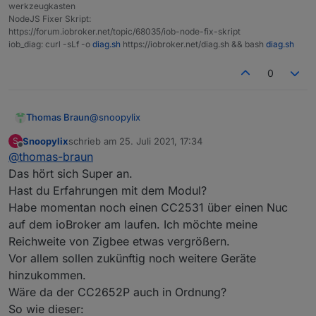
werkzeugkasten
NodeJS Fixer Skript:
https://forum.iobroker.net/topic/68035/iob-node-fix-skript
iob_diag: curl -sLf -o
diag.sh
https://iobroker.net/diag.sh && bash
diag.sh
0
@
snoopylix
Thomas Braun
Snoopylix
schrieb am
25. Juli 2021, 17:34
S
Ist auch gut:
zuletzt editiert von
Offline
@
thomas-braun
https://slae.sh/projects/cc2652/
Das hört sich Super an.
Hast du Erfahrungen mit dem Modul?
Habe momentan noch einen CC2531 über einen Nuc
auf dem ioBroker am laufen. Ich möchte meine
Reichweite von Zigbee etwas vergrößern.
Vor allem sollen zukünftig noch weitere Geräte
hinzukommen.
Wäre da der CC2652P auch in Ordnung?
So wie dieser: