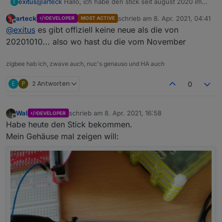
exitus
@
arteck
Hallo, ich habe den stick seit august 2020 im
E
Einsatz , November habe ich ein Firmware update
arteck
schrieb am
8. Apr. 2021, 04:41
DEVELOPER
MOST ACTIVE
bekommen.
zuletzt editiert von
Offline
@
exitus
es gibt offiziell keine neue als die von
Mit der Reichweite hat sich verbessert. Mein Problem ist
ich habe 3 Tradfri Reapeter im Einsatz und Philips
20201010... also wo hast du die vom November
Lampe, dennoch sind die Verbindungen nicht Stabil
genug. Kann es an den Firmware liegen von November
zigbee hab ich, zwave auch, nuc's genauso und HA auch
muss ich es neu flashen lassen???
E
P
2 Antworten
0
Wal
schrieb am
8. Apr. 2021, 16:58
DEVELOPER
zuletzt editiert von
Offline
Habe heute den Stick bekommen.
Mein Gehäuse mal zeigen will: