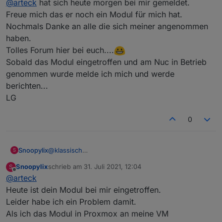
@
arteck
hat sich heute morgen bei mir gemeldet.
Freue mich das er noch ein Modul für mich hat.
Nochmals Danke an alle die sich meiner angenommen
haben.
Tolles Forum hier bei euch....
Sobald das Modul eingetroffen und am Nuc in Betrieb
genommen wurde melde ich mich und werde
berichten...
LG
0
Snoopylix
@
klassisch
S
Vielen Dank für deinen Beitrag.
Snoopylix
schrieb am
31. Juli 2021, 12:04
S
@
arteck
hat sich heute morgen bei mir gemeldet.
zuletzt editiert von
Offline
@
arteck
Freue mich das er noch ein Modul für mich hat.
Nochmals Danke an alle die sich meiner
Heute ist dein Modul bei mir eingetroffen.
angenommen haben.
Leider habe ich ein Problem damit.
Tolles Forum hier bei euch....
Als ich das Modul in Proxmox an meine VM
Sobald das Modul eingetroffen und am Nuc in