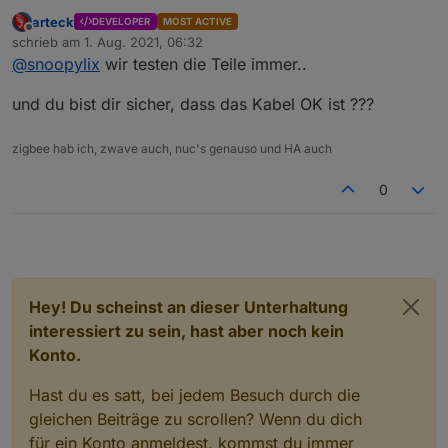
arteck
DEVELOPER
MOST ACTIVE
Offline
schrieb am
1. Aug. 2021, 06:32
zuletzt editiert von
@
snoopylix
wir testen die Teile immer..
und du bist dir sicher, dass das Kabel OK ist ???
zigbee hab ich, zwave auch, nuc's genauso und HA auch
0
Hey! Du scheinst an dieser Unterhaltung
interessiert zu sein, hast aber noch kein
Konto.
Hast du es satt, bei jedem Besuch durch die
gleichen Beiträge zu scrollen? Wenn du dich
für ein Konto anmeldest, kommst du immer