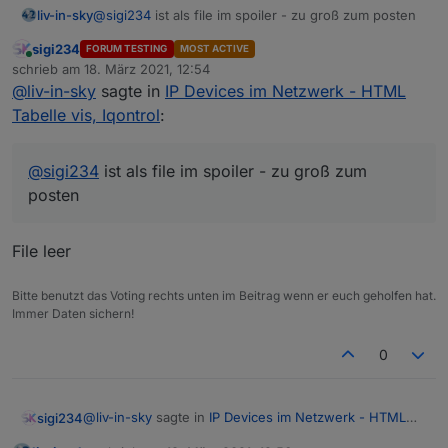
liv-in-sky
@
sigi234
ist als file im spoiler - zu groß zum posten
sigi234
FORUM TESTING
MOST ACTIVE
Online
schrieb am
18. März 2021, 12:54
zuletzt editiert von
@
liv-in-sky
sagte in
IP Devices im Netzwerk - HTML
Tabelle vis, Iqontrol
:
@
sigi234
ist als file im spoiler - zu groß zum
posten
File leer
Bitte benutzt das Voting rechts unten im Beitrag wenn er euch geholfen hat.
Immer Daten sichern!
0
@
liv-in-sky
sagte in
IP Devices im Netzwerk - HTML
sigi234
Tabelle vis, Iqontrol
: