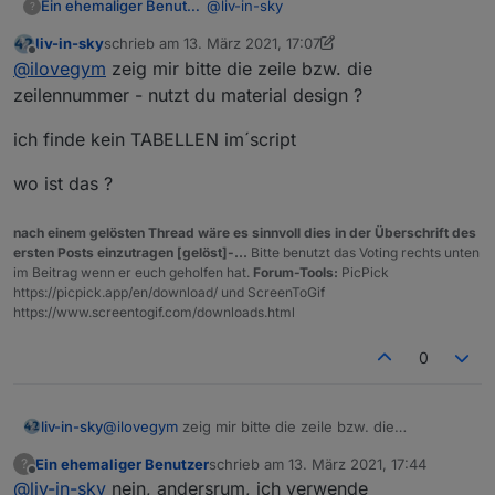
@
liv-in-sky
Ein ehemaliger Benutzer
?
liv-in-sky
schrieb am
13. März 2021, 17:07
hmm dann ist oben das im ersten
zuletzt editiert von liv-in-sky
Offline
@
ilovegym
zeig mir bitte die zeile bzw. die
Beitrag komisch..
das ist vom januar 2021 und auch vom
Hat auch nicht funktioniert, ich habs
zeilennummer - nutzt du material design ?
13.3. 18.15 aber soweit sind wir noch
im script geändert.
nicht..
ich finde kein TABELLEN im´script
Oder bist du irgendwie in ner anderen
Zeitzone gerade?`?? :-)
wo ist das ?
nach einem gelösten Thread wäre es sinnvoll dies in der Überschrift des
ersten Posts einzutragen [gelöst]-...
Bitte benutzt das Voting rechts unten
im Beitrag wenn er euch geholfen hat.
Forum-Tools:
PicPick
https://picpick.app/en/download/ und ScreenToGif
https://www.screentogif.com/downloads.html
0
@
ilovegym
zeig mir bitte die zeile bzw. die
liv-in-sky
zeilennummer - nutzt du material design ?
Ein ehemaliger Benutzer
schrieb am
13. März 2021, 17:44
?
ich finde kein TABELLEN im´script
zuletzt editiert von
Offline
@
liv-in-sky
nein, andersrum, ich verwende