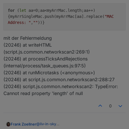
for
(
let
aa=0;aa<myArrMac.length;aa++)
{myArrSingleMac.push(myArrMac[aa].replace(
"MAC
Address: "
,
""
))}
mit der Fehlermeldung
(20246) at writeHTML
(script.js.common.networkscan2:269:1)
(20246) at processTicksAndRejections
(internal/process/task_queues.js:97:5)
(20246) at runMicrotasks (<anonymous>)
(20246) at script.js.common.networkscan2:288:27
(20246) script.js.common.networkscan2: TypeError:
Cannot read property 'length' of null
0
@
liv-in-sky
Frank Zoellner