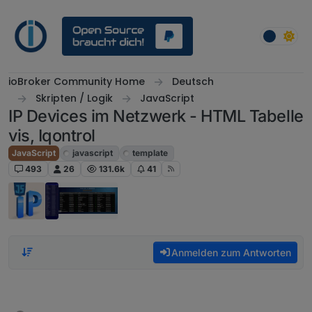
Weiter zum Inhalt
ioBroker Community Home
Deutsch
Skripten / Logik
JavaScript
IP Devices im Netzwerk - HTML Tabelle
vis, Iqontrol
JavaScript
javascript
template
493
26
131.6k
41
Anmelden zum Antworten