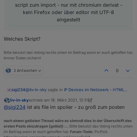
script zum import - nur mit chromium derivat -
kein Firefox oder über editor mit UTF-8
eingestellt
Welches Skript?
Bitte benutzt das Voting rechts unten im Beitrag wenn er euch geholfen hat.
Immer Daten sichern!
2 Antworten
0
@
liv-in-sky
sagte in
IP Devices im Netzwerk - HTML
sigi234
Tabelle vis, Iqontrol
:
liv-in-sky
schrieb am
18. März 2021, 12:51
zuletzt editiert von liv-in-sky
Offline
suche tester für neue version des scriptes
@
sigi234
ist als file im spoiler - zu groß zum posten
nach einem gelösten Thread wäre es sinnvoll dies in der Überschrift des
ersten Posts einzutragen [gelöst]-...
Bitte benutzt das Voting rechts unten
im Beitrag wenn er euch geholfen hat.
Forum-Tools:
PicPick
script zum import - nur mit chromium