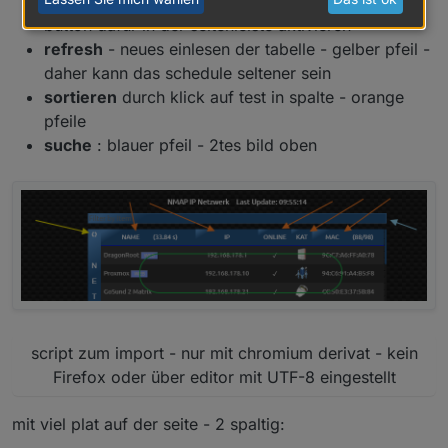
dpklick geht in android nicht - man kann einen
button dafür in der seitenleiste aktivieren
refresh
- neues einlesen der tabelle - gelber pfeil -
daher kann das schedule seltener sein
sortieren
durch klick auf test in spalte - orange
pfeile
suche
: blauer pfeil - 2tes bild oben
script zum import - nur mit chromium derivat - kein
Firefox oder über editor mit UTF-8 eingestellt
mit viel plat auf der seite - 2 spaltig: