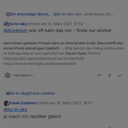
@
liv-in-sky
nein, andersrum, ich
Ein ehemaliger Benutzer
?
verwende 0_userdata.0.vis.TABELLEN.
liv-in-sky
schrieb am
13. März 2021, 17:50
und bei dir im Script steht hardcoded
Ich habs mir jetzt umgeschrieben,
zuletzt editiert von
Offline
@
ilovegym
wie oft kam das vor - finde nur einmal
userdata.0.Tabellen..
dass ich ueberall vis.TABELLEN. drin
stehen habe, jetzt gehts...
Du verwendest ab und zu const
dpPrefix und ich habs geaendert =
nach einem gelösten Thread wäre es sinnvoll dies in der Überschrift des
"javascript."+ instance +".vis.";
Wenn du das am Anfang im Script
ersten Posts einzutragen [gelöst]-...
Bitte benutzt das Voting rechts unten
schreibst, und generell const dpPrefix
im Beitrag wenn er euch geholfen hat.
Forum-Tools:
PicPick
verwendest, dann gibts auch kein
Wie gesagt, ist mir nur aufgefallen,
https://picpick.app/en/download/ und ScreenToGif
durcheinander mehr.. - vorausgesetzt
dass es verschieden gehandhabt
https://www.screentogif.com/downloads.html
es geht so einfach ueberall..?
wird, habs fuer mich selbst
Und ganz ganz vielen Dank
angepasst.
ueberhaupt fuer das und deine ganz
?
1 Antwort
0
vielen tollen anderen Scripte!!
Das geht nicht vergessen!
@
frank-zoellner
liv-in-sky
Frank Zoellner
schrieb am
13. März 2021, 18:07
magst du bitte nochmal das neue script testen - habe
zuletzt editiert von
Offline
@
liv-in-sky
noch etwas umgestellt
ja mach ich nachher gleich