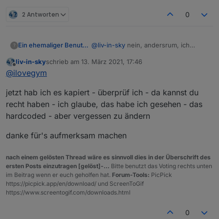
2 Antworten
0
@
liv-in-sky
nein, andersrum, ich
Ein ehemaliger Benutzer
?
verwende 0_userdata.0.vis.TABELLEN.
liv-in-sky
schrieb am
13. März 2021, 17:46
und bei dir im Script steht hardcoded
Ich habs mir jetzt umgeschrieben,
zuletzt editiert von
Offline
@
ilovegym
userdata.0.Tabellen..
dass ich ueberall vis.TABELLEN. drin
stehen habe, jetzt gehts...
Du verwendest ab und zu const
jetzt hab ich es kapiert - überprüf ich - da kannst du
dpPrefix und ich habs geaendert =
"javascript."+ instance +".vis.";
Wenn du das am Anfang im Script
recht haben - ich glaube, das habe ich gesehen - das
schreibst, und generell const dpPrefix
hardcoded - aber vergessen zu ändern
verwendest, dann gibts auch kein
Wie gesagt, ist mir nur aufgefallen,
durcheinander mehr.. - vorausgesetzt
dass es verschieden gehandhabt
danke für's aufmerksam machen
es geht so einfach ueberall..?
wird, habs fuer mich selbst
Und ganz ganz vielen Dank
angepasst.
ueberhaupt fuer das und deine ganz
nach einem gelösten Thread wäre es sinnvoll dies in der Überschrift des
vielen tollen anderen Scripte!!
ersten Posts einzutragen [gelöst]-...
Bitte benutzt das Voting rechts unten
Das geht nicht vergessen!
im Beitrag wenn er euch geholfen hat.
Forum-Tools:
PicPick
https://picpick.app/en/download/ und ScreenToGif
https://www.screentogif.com/downloads.html
0