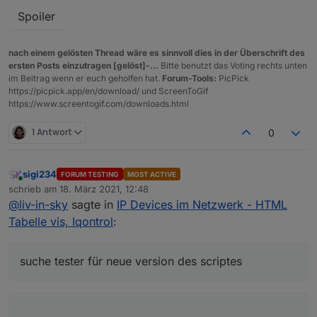
Spoiler
nach einem gelösten Thread wäre es sinnvoll dies in der Überschrift des
ersten Posts einzutragen [gelöst]-...
Bitte benutzt das Voting rechts unten
im Beitrag wenn er euch geholfen hat.
Forum-Tools:
PicPick
https://picpick.app/en/download/ und ScreenToGif
https://www.screentogif.com/downloads.html
1 Antwort
0
sigi234
FORUM TESTING
MOST ACTIVE
Online
schrieb am
18. März 2021, 12:48
zuletzt editiert von
@
liv-in-sky
sagte in
IP Devices im Netzwerk - HTML
Tabelle vis, Iqontrol
:
suche tester für neue version des scriptes