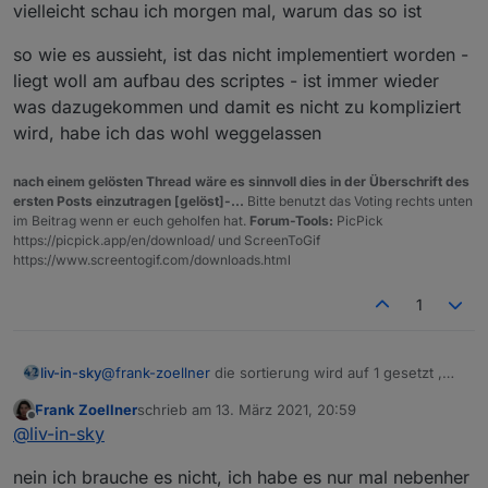
vielleicht schau ich morgen mal, warum das so ist
so wie es aussieht, ist das nicht implementiert worden -
liegt woll am aufbau des scriptes - ist immer wieder
was dazugekommen und damit es nicht zu kompliziert
wird, habe ich das wohl weggelassen
nach einem gelösten Thread wäre es sinnvoll dies in der Überschrift des
ersten Posts einzutragen [gelöst]-...
Bitte benutzt das Voting rechts unten
im Beitrag wenn er euch geholfen hat.
Forum-Tools:
PicPick
https://picpick.app/en/download/ und ScreenToGif
https://www.screentogif.com/downloads.html
1
liv-in-sky
@
frank-zoellner
die sortierung wird auf 1 gesetzt ,
wenn man mat -des eingestellt hat - weiß den grund
Frank Zoellner
schrieb am
13. März 2021, 20:59
nicht mehr -ich habe die mat des einstellungen noch
zuletzt editiert von
Offline
@
liv-in-sky
nicht getestet - das lief immer nebenher - brauchst
du das ?
nein ich brauche es nicht, ich habe es nur mal nebenher