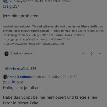
liv-in-sky
schrieb am
18. März 2021, 12:56
zuletzt editiert von
Offline
@
sigi234
ist als file im spoiler - zu groß zum
@
sigi234
posten
File leer
jetzt bitte probieren
nach einem gelösten Thread wäre es sinnvoll dies in der Überschrift des
ersten Posts einzutragen [gelöst]-...
Bitte benutzt das Voting rechts unten
im Beitrag wenn er euch geholfen hat.
Forum-Tools:
PicPick
https://picpick.app/en/download/ und ScreenToGif
https://www.screentogif.com/downloads.html
2 Antworten
0
@
sigi234
liv-in-sky
Frank Zoellner
schrieb am
18. März 2021, 19:59
jetzt bitte probieren
zuletzt editiert von
Offline
@
liv-in-sky
Hallo, sieht ja toll aus.
Habe das Script bei mir reinkopiert und kriege einen
Error in dieser Zeile: