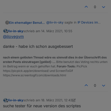
0
@
liv-in-sky
sagte in
IP Devices im
Ein ehemaliger Benutzer
?
Netzwerk - HTML Tabelle vis, Iqontrol
:
liv-in-sky
schrieb am
14. März 2021, 10:55
zuletzt editiert von
Offline
@
ilovegym
wie oft kam das vor -
@
ilovegym
finde nur einmal
yes, einmal aktiv und die anderen
danke - habe ich schon ausgebessert
waren // in comments gesetzt, das
hatte ich nicht auf dem Schirm, da ich
nach einem gelösten Thread wäre es sinnvoll dies in der Überschrift des
über die Suchfunktion + Ersetzen 13
ersten Posts einzutragen [gelöst]-...
Bitte benutzt das Voting rechts unten
oder so angezeigt bekommen hatte..
im Beitrag wenn er euch geholfen hat.
Forum-Tools:
PicPick
https://picpick.app/en/download/ und ScreenToGif
https://www.screentogif.com/downloads.html
0
liv-in-sky
schrieb am
18. März 2021, 12:43
zuletzt editiert von liv-in-sky
Offline
suche tester für neue version des scriptes