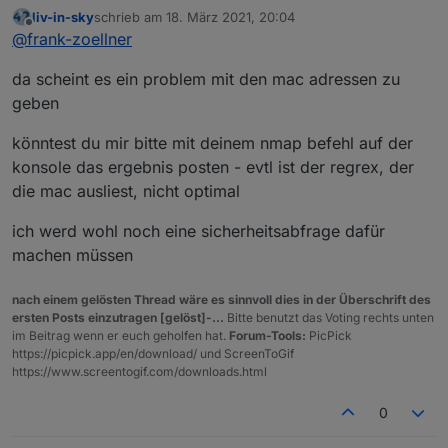
Hallo, sieht ja toll aus.
liv-in-sky
schrieb am
18. März 2021, 20:04
Habe das Script bei mir reinkopiert und kriege
zuletzt editiert von
Offline
@
frank-zoellner
einen Error in dieser Zeile:
da scheint es ein problem mit den mac adressen zu
mit der Fehlermeldung
geben
(20246) at writeHTML
(script.js.common.networkscan2:269:1)
könntest du mir bitte mit deinem nmap befehl auf der
(20246) at processTicksAndRejections
konsole das ergebnis posten - evtl ist der regrex, der
(internal/process/task_queues.js:97:5)
die mac ausliest, nicht optimal
(20246) at runMicrotasks (<anonymous>)
(20246) at
script.js.common.networkscan2:288:27
ich werd wohl noch eine sicherheitsabfrage dafür
(20246) script.js.common.networkscan2:
machen müssen
TypeError: Cannot read property 'length' of null
nach einem gelösten Thread wäre es sinnvoll dies in der Überschrift des
ersten Posts einzutragen [gelöst]-...
Bitte benutzt das Voting rechts unten
im Beitrag wenn er euch geholfen hat.
Forum-Tools:
PicPick
https://picpick.app/en/download/ und ScreenToGif
https://www.screentogif.com/downloads.html
0