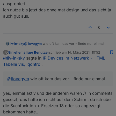
ausprobiert ....
ich nutze bis jetzt das ohne mat design und das sieht ja
auch gut aus.
0
liv-in-sky
@
ilovegym
wie oft kam das vor - finde nur einmal
Ein ehemaliger Benutzer
schrieb am
14. März 2021, 10:52
?
zuletzt editiert von
Offline
@
liv-in-sky
sagte in
IP Devices im Netzwerk - HTML
Tabelle vis, Iqontrol
:
@
ilovegym
wie oft kam das vor - finde nur einmal
yes, einmal aktiv und die anderen waren // in comments
gesetzt, das hatte ich nicht auf dem Schirm, da ich über
die Suchfunktion + Ersetzen 13 oder so angezeigt
bekommen hatte..