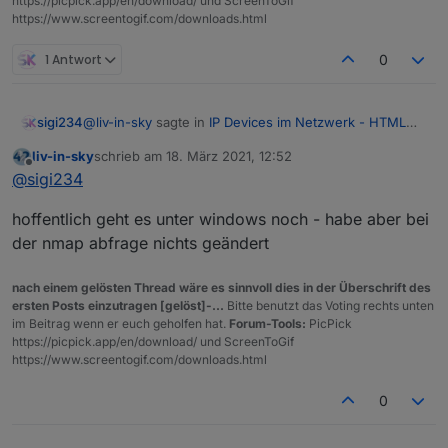
https://picpick.app/en/download/ und ScreenToGif
derivat - kein Firefox oder über editor
https://www.screentogif.com/downloads.html
mit UTF-8 eingestellt
1 Antwort
0
Welches Skript?
@
liv-in-sky
sagte in
IP Devices im Netzwerk - HTML
sigi234
Tabelle vis, Iqontrol
:
liv-in-sky
schrieb am
18. März 2021, 12:52
zuletzt editiert von
Offline
suche tester für neue version des scriptes
@
sigi234
hoffentlich geht es unter windows noch - habe aber bei
der nmap abfrage nichts geändert
script zum import - nur mit chromium
nach einem gelösten Thread wäre es sinnvoll dies in der Überschrift des
derivat - kein Firefox oder über editor
ersten Posts einzutragen [gelöst]-...
Bitte benutzt das Voting rechts unten
mit UTF-8 eingestellt
im Beitrag wenn er euch geholfen hat.
Forum-Tools:
PicPick
https://picpick.app/en/download/ und ScreenToGif
https://www.screentogif.com/downloads.html
Welches Skript?
0