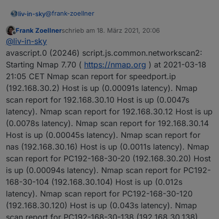
@
frank-zoellner
liv-in-sky
Frank Zoellner
schrieb am
18. März 2021, 20:06
da scheint es ein problem mit den mac adressen zu
zuletzt editiert von
Offline
@
liv-in-sky
geben
könntest du mir bitte mit deinem nmap befehl auf der
avascript.0 (20246) script.js.common.networkscan2:
konsole das ergebnis posten - evtl ist der regrex, der
Starting Nmap 7.70 (
https://nmap.org
) at 2021-03-18
die mac ausliest, nicht optimal
ich werd wohl noch eine sicherheitsabfrage dafür
21:05 CET Nmap scan report for speedport.ip
machen müssen
(192.168.30.2) Host is up (0.00091s latency). Nmap
scan report for 192.168.30.10 Host is up (0.0047s
latency). Nmap scan report for 192.168.30.12 Host is up
(0.0078s latency). Nmap scan report for 192.168.30.14
Host is up (0.00045s latency). Nmap scan report for
nas (192.168.30.16) Host is up (0.0011s latency). Nmap
scan report for PC192-168-30-20 (192.168.30.20) Host
is up (0.00094s latency). Nmap scan report for PC192-
168-30-104 (192.168.30.104) Host is up (0.012s
latency). Nmap scan report for PC192-168-30-120
(192.168.30.120) Host is up (0.043s latency). Nmap
scan report for PC192-168-30-138 (192.168.30.138)