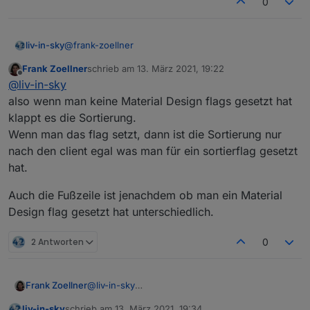
0
@
frank-zoellner
liv-in-sky
Frank Zoellner
schrieb am
13. März 2021, 19:22
magst du bitte nochmal das neue script testen - habe
zuletzt editiert von
Offline
@
liv-in-sky
noch etwas umgestellt
also wenn man keine Material Design flags gesetzt hat
klappt es die Sortierung.
Wenn man das flag setzt, dann ist die Sortierung nur
nach den client egal was man für ein sortierflag gesetzt
hat.
Auch die Fußzeile ist jenachdem ob man ein Material
Design flag gesetzt hat unterschiedlich.
2 Antworten
0
@
liv-in-sky
Frank Zoellner
also wenn man keine Material Design flags
liv-in-sky
schrieb am
13. März 2021, 19:34