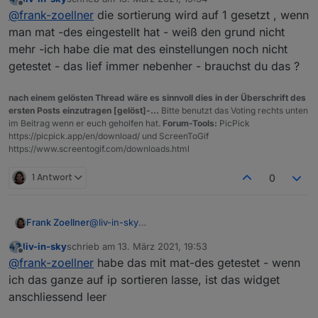
gesetzt hat klappt es die Sortierung.
Auch die Fußzeile ist jenachdem ob man ein
zuletzt editiert von
Offline
@
frank-zoellner
die sortierung wird auf 1 gesetzt , wenn
Wenn man das flag setzt, dann ist die
Material Design flag gesetzt hat unterschiedlich.
Sortierung nur nach den client egal was man für
man mat -des eingestellt hat - weiß den grund nicht
ein sortierflag gesetzt hat.
mehr -ich habe die mat des einstellungen noch nicht
getestet - das lief immer nebenher - brauchst du das ?
nach einem gelösten Thread wäre es sinnvoll dies in der Überschrift des
ersten Posts einzutragen [gelöst]-...
Bitte benutzt das Voting rechts unten
im Beitrag wenn er euch geholfen hat.
Forum-Tools:
PicPick
https://picpick.app/en/download/ und ScreenToGif
https://www.screentogif.com/downloads.html
1 Antwort
0
@
liv-in-sky
Frank Zoellner
also wenn man keine Material Design flags
liv-in-sky
schrieb am
13. März 2021, 19:53
gesetzt hat klappt es die Sortierung.
Auch die Fußzeile ist jenachdem ob man ein
zuletzt editiert von
Offline
@
frank-zoellner
habe das mit mat-des getestet - wenn
Wenn man das flag setzt, dann ist die
Material Design flag gesetzt hat unterschiedlich.
Sortierung nur nach den client egal was man für
ich das ganze auf ip sortieren lasse, ist das widget
ein sortierflag gesetzt hat.
anschliessend leer