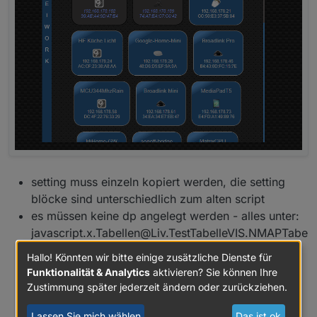
setting muss einzeln kopiert werden, die setting
blöcke sind unterschiedlich zum alten script
es müssen keine dp angelegt werden - alles unter:
javascript.x.Tabellen@Liv.TestTabelleVIS.NMAPTabe
lleVIS .
altes script stoppen für test
Hallo! Könnten wir bitte einige zusätzliche Dienste für
verschiedene bereiche - tabelle oder flexbox -
Funktionalität & Analytics
aktivieren? Sie können Ihre
umgeschaltet wird durch doppel-klick im
Zustimmung später jederzeit ändern oder zurückziehen.
tabellenbereich - grüner kasten - für tablet-user:
Lassen Sie mich wählen
Das ist ok