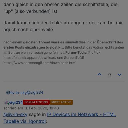
dann gleich in den oberen zeilen die schnittstelle, die
"up" (also verbunden) ist
damit konnte ich den fehler abfangen - der kam bei mir
aquch nach einer weile
nach einem gelösten Thread wäre es sinnvoll dies in der Überschrift des
ersten Posts einzutragen [gelöst]-...
Bitte benutzt das Voting rechts unten
im Beitrag wenn er euch geholfen hat.
Forum-Tools:
PicPick
https://picpick.app/en/download/ und ScreenToGif
https://www.screentogif.com/downloads.html
0
@
sigi234
liv-in-sky
sigi234
FORUM TESTING
MOST ACTIVE
es ist eine neue version im ersten post -
Online
schrieb am
11. Feb. 2020, 18:43
zuletzt editiert von
@
liv-in-sky
sagte in
IP Devices im Netzwerk - HTML
es gibt dort eine neue variable "const
diese bekommst du in dem du ein cmd fenster
onlyWinEthernetIF" dort musst du deine
Tabelle vis, Iqontrol
:
öffnest und den befehl " nmap --iflist" eingibst - da
schnittstelle eintragen