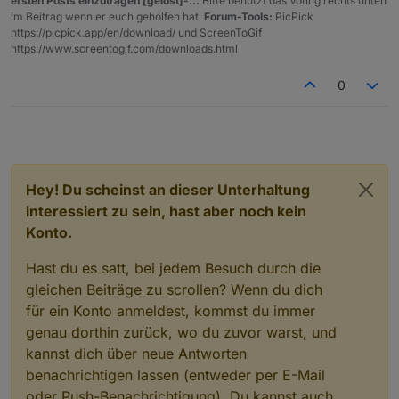
ersten Posts einzutragen [gelöst]-...
Bitte benutzt das Voting rechts unten
habe dann " sudo -u root " enfernt und dann lief es
im Beitrag wenn er euch geholfen hat.
Forum-Tools:
PicPick
https://picpick.app/en/download/ und ScreenToGif
https://www.screentogif.com/downloads.html
0
Hey! Du scheinst an dieser Unterhaltung
interessiert zu sein, hast aber noch kein
Konto.
Hast du es satt, bei jedem Besuch durch die
gleichen Beiträge zu scrollen? Wenn du dich
für ein Konto anmeldest, kommst du immer
genau dorthin zurück, wo du zuvor warst, und
kannst dich über neue Antworten
benachrichtigen lassen (entweder per E-Mail
oder Push-Benachrichtigung). Du kannst auch