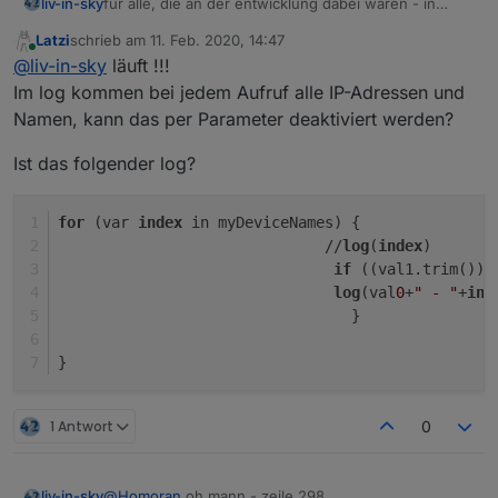
liv-in-sky
für alle, die an der entwicklung dabei waren - in
diesem script gibt es einige neue settings - ihr könnt
Latzi
schrieb am
11. Feb. 2020, 14:47
den html block (mit den farben für die tabelle
zuletzt editiert von
Online
@
liv-in-sky
läuft !!!
übernehmen und auch die aliase - den rest ganz
oben bitte kontrollieren
Im log kommen bei jedem Aufruf alle IP-Adressen und
Namen, kann das per Parameter deaktiviert werden?
Ist das folgender log?
for
 (var 
index
 in myDeviceNames) {               
                              //
log
(
index
)
if
 ((val1.trim()).
log
(val
0
+
" - "
+
ind
                                 }
} 
1 Antwort
0
liv-in-sky
@
Homoran
oh mann - zeile 298