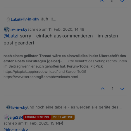
0
@
liv-in-sky
läuft !!!
Latzi
Im log kommen bei jedem Aufruf alle IP-Adressen und
liv-in-sky
schrieb am
11. Feb. 2020, 14:48
Namen, kann das per Parameter deaktiviert werden?
Ist das folgender log?
zuletzt editiert von
Offline
@
Latzi
sorry - einfach auskommentieren - im ersten
for (var index in myDeviceNames) {              
post geändert
                              //log(index)

                               if ((val1.trim())
nach einem gelösten Thread wäre es sinnvoll dies in der Überschrift des
                               log(val0+" - "+in
ersten Posts einzutragen [gelöst]-...
Bitte benutzt das Voting rechts unten
                                 }

im Beitrag wenn er euch geholfen hat.
Forum-Tools:
PicPick
https://picpick.app/en/download/ und ScreenToGif
https://www.screentogif.com/downloads.html
1
und noch eine tabelle - es werden alle geräte des
liv-in-sky
netzwerkes gesucht und angezeigt - script wurde
sigi234
FORUM TESTING
MOST ACTIVE
zusammen mit
@
homoran
entwickelt - nur für einen
NEUE VERSION auf GITHUB:
https://github.com/liv-
Online
schrieb am
11. Feb. 2020, 15:14
netzwerkbereich nutzbar
in-sky/nmap-ip-iobroker-script
zuletzt editiert von sigi234
2. Nov. 2020, 16:17
@
liv-in-sky
netzwerk wird mit externen befehl gescannt -