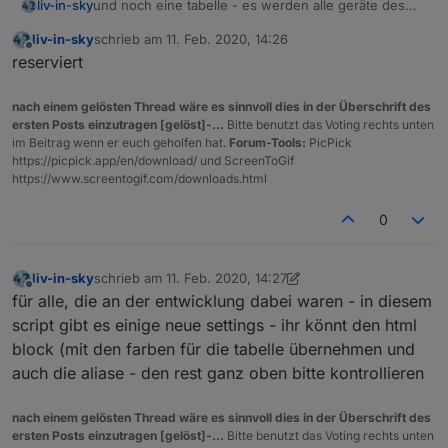
und noch eine tabelle - es werden alle geräte des
liv-in-sky
netzwerkes gesucht und angezeigt - script wurde
liv-in-sky
schrieb am
11. Feb. 2020, 14:26
zusammen mit
@
homoran
entwickelt - nur für einen
NEUE VERSION auf GITHUB:
https://github.com/liv-
zuletzt editiert von
Offline
reserviert
netzwerkbereich nutzbar
in-sky/nmap-ip-iobroker-script
netzwerk wird mit externen befehl gescannt -
dazu muss das tool nmap installiert werden - in
nach einem gelösten Thread wäre es sinnvoll dies in der Überschrift des
linux,windows
ersten Posts einzutragen [gelöst]-...
Bitte benutzt das Voting rechts unten
im Beitrag wenn er euch geholfen hat.
Forum-Tools:
PicPick
das tool nmap wird unter linux auf der console
https://picpick.app/en/download/ und ScreenToGif
mit "apt-get install nmap" installiert - für
https://www.screentogif.com/downloads.html
windows das tool downloaden und im
standardverzeichnis installieren
0
https://nmap.org/download.html
in linux muss in der iobroker datei
liv-in-sky
schrieb am
11. Feb. 2020, 14:27
/etc/sudoers.d/iobroker ein eintrag geschrieben
zuletzt editiert von Homoran
2. Nov. 2020, 15:32
Offline
andere darstellung der tabelle
für alle, die an der entwicklung dabei waren - in diesem
werden
https://forum.iobroker.net/post/375519
- der befhel nmap muss mit root ausgeführt
script gibt es einige neue settings - ihr könnt den html
werden !!!
Anleitung für mehrere links pro server ist hier:
block (mit den farben für die tabelle übernehmen und
https://forum.iobroker.net/post/597255
auch die aliase - den rest ganz oben bitte kontrollieren
im setting der javascript instanz das exec.
in den ersten 20 zeilen sind die wichtigen settings -
anklicken
bitte alle durchgehen !!!
https://forum.iobroker.net/post/409294
nach einem gelösten Thread wäre es sinnvoll dies in der Überschrift des
ersten Posts einzutragen [gelöst]-...
Bitte benutzt das Voting rechts unten