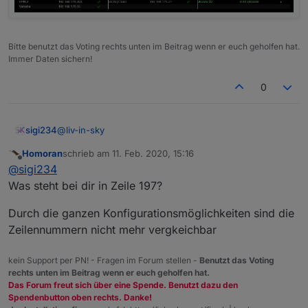
die aktuelle ethernetschnittstelle heraus ( "up")
- diese wird unter const onlyWinEthernetIF
eingetragen
Bitte benutzt das Voting rechts unten im Beitrag wenn er euch geholfen hat.
damit man eine anzeige bekommt, muss ein
Immer Daten sichern!
datenpunkt (zeichenkette, string) angelgt
werden, der anschliessend auch im script
0
eingetragen werden muss (dpVis) - im
settingbereich des scriptes
die anderen settings müssen im script auch
@
liv-in-sky
sigi234
angeglichen werden z.b. dns server,
domainname und der ipbereich
Homoran
schrieb am
11. Feb. 2020, 15:16
zuletzt editiert von
Offline
@
sigi234
die aliasnamen in myDeviceNames: android,
Was steht bei dir in Zeile 197?
amazon-geräte werden bei fritzbox-dnsserver-
nutzung mit dem eigennamen des gerätes
Durch die ganzen Konfigurationsmöglichkeiten sind die
angezeigt - ist ein fritzbox problem seit fritzos 7
Zeilennummern nicht mehr vergkeichbar
es ist möglich eine datei zu erzeugen um die
tabelle in iqontrol zu nutzen oder in der vis mit
kein Support per PN! - Fragen im Forum stellen -
Benutzt das Voting
einem iframe einzubinden - standardmäßig nutzt
rechts unten im Beitrag wenn er euch geholfen hat.
man das standard-html-widget in der vis mit
Das Forum freut sich über eine Spende. Benutzt dazu den
einem binding auf dpVis
VPN1 und VPN2 sind in der FB Ungenutzte
Spendenbutton oben rechts. Danke!
https://forum.iobroker.net/post/375754
Verbindungen. Werden aber als aktiv angezeigt.