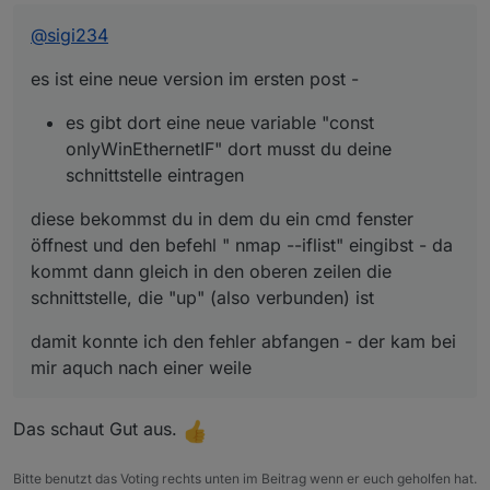
kommt dann gleich in den oberen zeilen die
damit konnte ich den fehler abfangen - der kam bei
schnittstelle, die "up" (also verbunden) ist
mir aquch nach einer weile
@
sigi234
es ist eine neue version im ersten post -
es gibt dort eine neue variable "const
onlyWinEthernetIF" dort musst du deine
schnittstelle eintragen
diese bekommst du in dem du ein cmd fenster
öffnest und den befehl " nmap --iflist" eingibst - da
kommt dann gleich in den oberen zeilen die
schnittstelle, die "up" (also verbunden) ist
damit konnte ich den fehler abfangen - der kam bei
mir aquch nach einer weile
Das schaut Gut aus.
Bitte benutzt das Voting rechts unten im Beitrag wenn er euch geholfen hat.