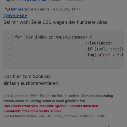
Homoran
schrieb am
11. Feb. 2020, 14:47
zuletzt editiert von
Offline
@
liv-in-sky
Bei mir wohl Zeile 326 wegen der hunderte Alias
for
 (var 
index
 in myDeviceNames) {               
                               //
log
(
index
)
if
 ((val1.trim())
log
(val
0
+
" - "
+
in
                                  }
Das hier zum Schluss?
einfach auskommentieren
kein Support per PN! - Fragen im Forum stellen -
Benutzt das Voting
rechts unten im Beitrag wenn er euch geholfen hat.
Das Forum freut sich über eine Spende. Benutzt dazu den
Spendenbutton oben rechts. Danke!
der Installationsfixer:
curl -fsL https://iobroker.net/fix.sh | bash -