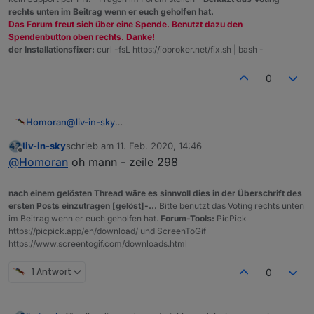
tabelle in iqontrol zu nutzen oder in der vis mit
rechts unten im Beitrag wenn er euch geholfen hat.
einem iframe einzubinden - standardmäßig nutzt
Das Forum freut sich über eine Spende. Benutzt dazu den
man das standard-html-widget in der vis mit
Spendenbutton oben rechts. Danke!
einem binding auf dpVis
der Installationsfixer:
curl -fsL https://iobroker.net/fix.sh | bash -
https://forum.iobroker.net/post/375754
0
symbole, farben tabellensettings sind alle
individuell einstellbar!
docker bzw. synology-user:
@
liv-in-sky
Homoran
https://forum.iobroker.net/post/376631
ihr müßt
da hab ich schon alles falsch gemacht ;-)
im ersten exec befehl das "sudo -u root nmap "
liv-in-sky
schrieb am
11. Feb. 2020, 14:46
Hoffentlich wieder gerichtet.
Also nicht den ganzen Header mit allen Daten
zuletzt editiert von
Offline
mit nur "nmap" ersetzen - siehe auch
@
Homoran
oh mann - zeile 298
kopieren - nur die genannten Blöcke!
https://forum.iobroker.net/post/376920
Bekomme jetzt aber noch ein log dass wohl
vergessen wurde auszukommentieren, oder?
nach einem gelösten Thread wäre es sinnvoll dies in der Überschrift des
die javascript adapter version sollte 4.3.x sein
Wenn ja wo?
ersten Posts einzutragen [gelöst]-...
Bitte benutzt das Voting rechts unten
oder höher !!!
im Beitrag wenn er euch geholfen hat.
Forum-Tools:
PicPick
https://picpick.app/en/download/ und ScreenToGif
https://www.screentogif.com/downloads.html
1 Antwort
0