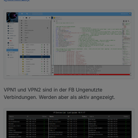
dazu muss das tool nmap installiert werden - in
linux,windows
das tool nmap wird unter linux auf der console
mit "apt-get install nmap" installiert - für
windows das tool downloaden und im
standardverzeichnis installieren
https://nmap.org/download.html
in linux muss in der iobroker datei
/etc/sudoers.d/iobroker ein eintrag geschrieben
andere darstellung der tabelle
werden
https://forum.iobroker.net/post/375519
- der befhel nmap muss mit root ausgeführt
werden !!!
Anleitung für mehrere links pro server ist hier:
https://forum.iobroker.net/post/597255
VPN1 und VPN2 sind in der FB Ungenutzte
im setting der javascript instanz das exec.
in den ersten 20 zeilen sind die wichtigen settings -
anklicken
Verbindungen. Werden aber als aktiv angezeigt.
bitte alle durchgehen !!!
https://forum.iobroker.net/post/409294
in windows habe ich dem user, der iobroker
script nicht nutzen siehe oben im post -
installiert hat, volle rechte auf das
neue version nutzen !!!
standardverzeichnis der nmap installation
gegeben
wichtig
: es muss der befehl "
nmap --
iflist
" ausgeführt werden - dmit bekommt man