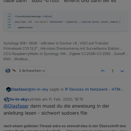
habe dann " sudo -u root " enfernt und dann lief es
Synology 918+ 16GB - ioBroker in Docker v9 , VISO auf Trekstor
Primebook C13 13,3" , Hikvision Domkameras mit Surveillance Station ..
CCU RaspberryMatic in Synology VM .. Zigbee CC2538+CC2592 .. Sonoff ..
KNX .. Modbus ..
2 Antworten
1
@
liv-in-sky
sagte in
IP Devices im Netzwerk - HTML
Glasfaser
Tabelle vis, Iqontrol
:
liv-in-sky
schrieb am
11. Feb. 2020, 19:15
zuletzt editiert von
Offline
no array
@
Glasfaser
dann musst du die anweisung in der
anleitung lesen - sichwort sudoers file
Habe ich schon beim ersten Scriptstart - Warn mit "
no array" gehabt ,
nach einem gelösten Thread wäre es sinnvoll dies in der Überschrift des