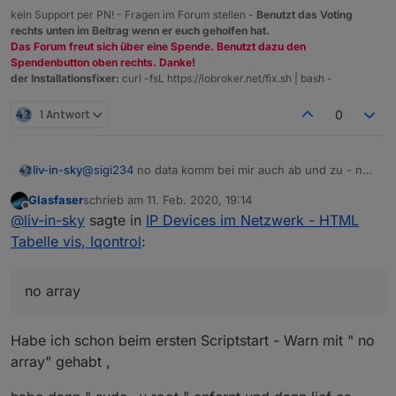
kein Support per PN! - Fragen im Forum stellen -
Benutzt das Voting
rechts unten im Beitrag wenn er euch geholfen hat.
Das Forum freut sich über eine Spende. Benutzt dazu den
Spendenbutton oben rechts. Danke!
der Installationsfixer:
curl -fsL https://iobroker.net/fix.sh | bash -
1 Antwort
0
liv-in-sky
@
sigi234
no data komm bei mir auch ab und zu - no
array solle nicht zu oft hintereinander kommen -
Glasfaser
schrieb am
11. Feb. 2020, 19:14
nmap hat manchmal aussetzer - auch bei linux
zuletzt editiert von
Offline
@
liv-in-sky
sagte in
IP Devices im Netzwerk - HTML
Tabelle vis, Iqontrol
:
no array
Habe ich schon beim ersten Scriptstart - Warn mit " no
array" gehabt ,