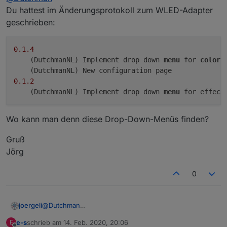
sofort mit adapter erkannt - sind steuerbar -
Du hattest im Änderungsprotokoll zum WLED-Adapter
freut mich !
klasse arbeit
geschrieben:
0.1
.4
    (DutchmanNL) Implement drop down 
menu
 for 
color
 
0.1
.2
    (DutchmanNL) Implement drop down 
menu
Wo kann man denn diese Drop-Down-Menüs finden?
Gruß
Jörg
0
@
Dutchman
joergeli
Du hattest im Änderungsprotokoll zum WLED-Adapter
e-s
schrieb am
14. Feb. 2020, 20:06
E
geschrieben:
0.1.4

zuletzt editiert von