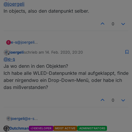
Offline
@
joergeli
    (DutchmanNL) Implement drop down menu for 
Wo kann man denn diese Drop-Down-Menüs finden?
    (DutchmanNL) New configuration page

In objects, also den datenpunkt selber.
0.1.2

Gruß
0
Jörg
e-s
@
joergeli
E
In objects, also den datenpunkt selber.
joergeli
schrieb am
14. Feb. 2020, 20:20
zuletzt editiert von
Offline
@
e-s
Ja wo denn in den Objekten?
Ich habe alle WLED-Datenpunkte mal aufgeklappt, finde
aber nirgendwo ein Drop-Down-Menü, oder habe ich
das mißverstanden?
0
joergeli
@
e-s
Ja wo denn in den Objekten?
Dutchman
DEVELOPER
MOST ACTIVE
ADMINISTRATORS
Ich habe alle WLED-Datenpunkte mal aufgeklappt,