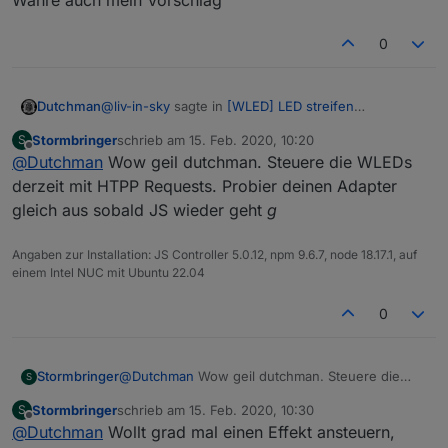
0
@
liv-in-sky
sagte in
[WLED] LED streifen
Dutchman
(WS2812B,WS2811,SK6812,APA102) bedienen
:
Stormbringer
schrieb am
15. Feb. 2020, 10:20
S
zuletzt editiert von
Offline
@
Dutchman
Wow geil dutchman. Steuere die WLEDs
@
Chaot
so was ähnliches wollte ich auch
bauen - ich hab erstmal in der weboberfläche
derzeit mit HTPP Requests. Probier deinen Adapter
Währe auch mein Vorschlag
die segmente definiert - jetzt kann ich in
gleich aus sobald JS wieder geht
g
iobroker jedes segment steuern, wie ich
möchte- damit sollte das funktionieren
Angaben zur Installation: JS Controller 5.0.12, npm 9.6.7, node 18.17.1, auf
einem Intel NUC mit Ubuntu 22.04
0
Stormbringer
@
Dutchman
Wow geil dutchman. Steuere die
S
WLEDs derzeit mit HTPP Requests. Probier
Stormbringer
schrieb am
15. Feb. 2020, 10:30
S
deinen Adapter gleich aus sobald JS wieder geht
zuletzt editiert von
Offline
@
Dutchman
Wollt grad mal einen Effekt ansteuern,
g