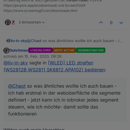
im Beitrag wenn er euch geholfen hat.
Forum-Tools:
PicPick
Farbe leuchten.
https://picpick.app/en/download/ und ScreenToGif
https://www.screentogif.com/downloads.html
2 Antworten
0
liv-in-sky
@
Chaot
so was ähnliches wollte ich auch bauen - ich
hab erstmal in der weboberfläche die segmente
Dutchman
DEVELOPER
MOST ACTIVE
ADMINISTRATORS
definiert - jetzt kann ich in iobroker jedes segment
Offline
schrieb am
15. Feb. 2020, 09:26
steuern, wie ich möchte- damit sollte das
zuletzt editiert von
@
liv-in-sky
sagte in
[WLED] LED streifen
funktionieren
(WS2812B,WS2811,SK6812,APA102) bedienen
:
@
Chaot
so was ähnliches wollte ich auch bauen -
ich hab erstmal in der weboberfläche die segmente
definiert - jetzt kann ich in iobroker jedes segment
steuern, wie ich möchte- damit sollte das
funktionieren
Währe auch mein Vorschlag