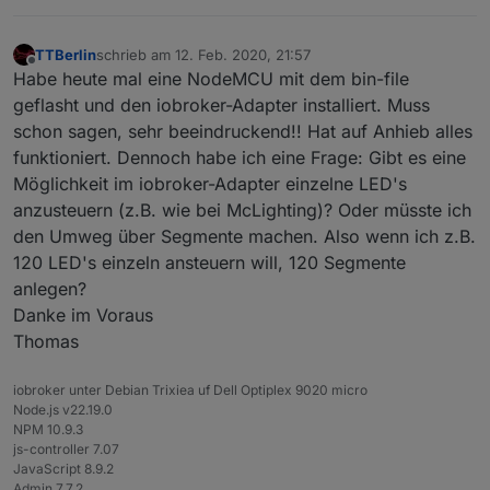
TTBerlin
schrieb am
12. Feb. 2020, 21:57
zuletzt editiert von
Offline
Habe heute mal eine NodeMCU mit dem bin-file
geflasht und den iobroker-Adapter installiert. Muss
schon sagen, sehr beeindruckend!! Hat auf Anhieb alles
funktioniert. Dennoch habe ich eine Frage: Gibt es eine
Möglichkeit im iobroker-Adapter einzelne LED's
anzusteuern (z.B. wie bei McLighting)? Oder müsste ich
den Umweg über Segmente machen. Also wenn ich z.B.
120 LED's einzeln ansteuern will, 120 Segmente
anlegen?
Danke im Voraus
Thomas
iobroker unter Debian Trixiea uf Dell Optiplex 9020 micro
Node.js v22.19.0
NPM 10.9.3
js-controller 7.07
JavaScript 8.9.2
Admin 7.7.2