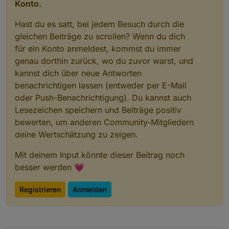
Konto.
wled.0	2020-02-15 11:28:05.583	info	(25
wled.0	2020-02-15 11:28:05.582	info	(25
Hast du es satt, bei jedem Besuch durch die
wled.0	2020-02-15 11:28:05.581	info	(25
gleichen Beiträge zu scrollen? Wenn du dich
wled.0	2020-02-15 11:27:05.586	info	(25
für ein Konto anmeldest, kommst du immer
wled.0	2020-02-15 11:27:05.586	info	(25
genau dorthin zurück, wo du zuvor warst, und
wled.0	2020-02-15 11:27:05.582	info	(25
kannst dich über neue Antworten
wled.0	2020-02-15 11:27:05.582	info	(25
benachrichtigen lassen (entweder per E-Mail
wled.0	2020-02-15 11:26:05.587	info	(25
wled.0	2020-02-15 11:26:05.584	info	(25
oder Push-Benachrichtigung). Du kannst auch
wled.0	2020-02-15 11:26:05.581	info	(25
Lesezeichen speichern und Beiträge positiv
wled.0	2020-02-15 11:26:05.580	info	(25
bewerten, um anderen Community-Mitgliedern
wled.0	2020-02-15 11:25:05.581	info	(25
deine Wertschätzung zu zeigen.
wled.0	2020-02-15 11:25:05.581	info	(25
wled.0	2020-02-15 11:25:05.579	info	(25
Mit deinem Input könnte dieser Beitrag noch
wled.0	2020-02-15 11:25:05.579	info	(25
besser werden 💗
wled.0	2020-02-15 11:24:05.676	info	(25
wled.0	2020-02-15 11:24:05.675	info	(25
Registrieren
Anmelden
wled.0	2020-02-15 11:24:05.651	info	(25
wled.0	2020-02-15 11:24:05.651	info	(25
wled.0	2020-02-15 11:24:05.572	warn	(250