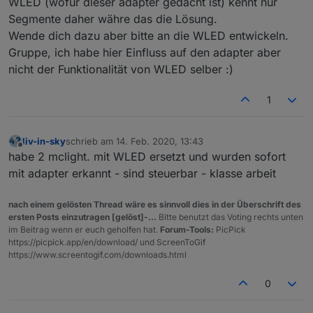
WLED (wofür dieser adapter gedacht ist) kennt nur
Segmente daher währe das die Lösung.
Wende dich dazu aber bitte an die WLED entwickeln.
Gruppe, ich habe hier Einfluss auf den adapter aber
nicht der Funktionalität von WLED selber :)
1
liv-in-sky
schrieb am
14. Feb. 2020, 13:43
zuletzt editiert von
Offline
habe 2 mclight. mit WLED ersetzt und wurden sofort
mit adapter erkannt - sind steuerbar - klasse arbeit
nach einem gelösten Thread wäre es sinnvoll dies in der Überschrift des
ersten Posts einzutragen [gelöst]-...
Bitte benutzt das Voting rechts unten
im Beitrag wenn er euch geholfen hat.
Forum-Tools:
PicPick
https://picpick.app/en/download/ und ScreenToGif
https://www.screentogif.com/downloads.html
0