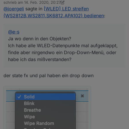
Offline
schrieb am
14. Feb. 2020, 20:27
finde aber nirgendwo ein Drop-Down-Menü, oder
zuletzt editiert von Dutchman
@
joergeli
sagte in
[WLED] LED streifen
habe ich das mißverstanden?
(WS2812B,WS2811,SK6812,APA102) bedienen
:
@
e-s
Ja wo denn in den Objekten?
Ich habe alle WLED-Datenpunkte mal aufgeklappt,
finde aber nirgendwo ein Drop-Down-Menü, oder
habe ich das mißverstanden?
der state fx und pal haben ein drop down