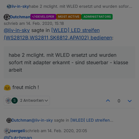
liv-in-sky
habe 2 mclight. mit WLED ersetzt und wurden sofort
mit adapter erkannt - sind steuerbar - klasse arbeit
Dutchman
DEVELOPER
MOST ACTIVE
ADMINISTRATORS
Offline
schrieb am
14. Feb. 2020, 15:18
zuletzt editiert von
@
liv-in-sky
sagte in
[WLED] LED streifen
(WS2812B,WS2811,SK6812,APA102) bedienen
:
habe 2 mclight. mit WLED ersetzt und wurden
sofort mit adapter erkannt - sind steuerbar - klasse
arbeit
freut mich !
S
2 Antworten
0
@
liv-in-sky
sagte in
[WLED] LED streifen
Dutchman
(WS2812B,WS2811,SK6812,APA102) bedienen
:
joergeli
schrieb am
14. Feb. 2020, 20:05
zuletzt editiert von
Offline
habe 2 mclight. mit WLED ersetzt und wurden
@
Dutchman