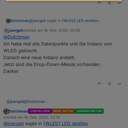
0
@
joergeli
sagte in
[WLED] LED streifen
Dutchman
(WS2812B,WS2811,SK6812,APA102) bedienen
:
joergeli
schrieb am
14. Feb. 2020, 20:45
zuletzt editiert von
Offline
@
e-s
@
Dutchman
Ja wo denn in den Objekten?
Ich habe mal alle Datenpunkte und die Instanz von
der state fx und pal haben ein drop down
Ich habe alle WLED-Datenpunkte mal
WLED gelöscht.
aufgeklappt, finde aber nirgendwo ein Drop-
Danach eine neue Instanz erstellt.
Down-Menü, oder habe ich das
mißverstanden?
Jetzt sind die Drop-Down-Menüs vorhanden.
Danke!
0
joergeli
@
Dutchman
Ich habe mal alle Datenpunkte und die Instanz von
Dutchman
DEVELOPER
MOST ACTIVE
ADMINISTRATORS
WLED gelöscht.
Offline
schrieb am
14. Feb. 2020, 22:14
Danach eine neue Instanz erstellt.
zuletzt editiert von
@
joergeli
sagte in
[WLED] LED streifen
Jetzt sind die Drop-Down-Menüs vorhanden.