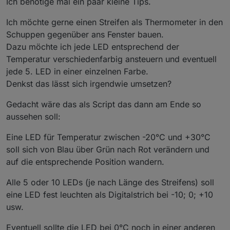
Ich benötige mal ein paar kleine Tips.
danke fuer Feedback ich muss die state create
von WLED gelöscht.
function noch optimieren
Danach eine neue Instanz erstellt.
Ich möchte gerne einen Streifen als Thermometer in den
Jetzt sind die Drop-Down-Menüs vorhanden.
Schuppen gegenüber ans Fenster bauen.
Danke!
Dazu möchte ich jede LED entsprechend der
Temperatur verschiedenfarbig ansteuern und eventuell
jede 5. LED in einer einzelnen Farbe.
Denkst das lässt sich irgendwie umsetzen?
Gedacht wäre das als Script das dann am Ende so
aussehen soll:
Eine LED für Temperatur zwischen -20°C und +30°C
soll sich von Blau über Grün nach Rot verändern und
auf die entsprechende Position wandern.
Alle 5 oder 10 LEDs (je nach Länge des Streifens) soll
eine LED fest leuchten als Digitalstrich bei -10; 0; +10
usw.
Eventuell sollte die LED bei 0°C noch in einer anderen