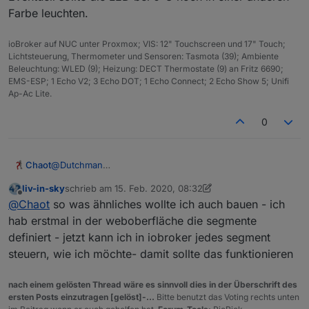
Farbe leuchten.
ioBroker auf NUC unter Proxmox; VIS: 12" Touchscreen und 17" Touch;
Lichtsteuerung, Thermometer und Sensoren: Tasmota (39); Ambiente
Beleuchtung: WLED (9); Heizung: DECT Thermostate (9) an Fritz 6690;
EMS-ESP; 1 Echo V2; 3 Echo DOT; 1 Echo Connect; 2 Echo Show 5; Unifi
Ap-Ac Lite.
0
@
Dutchman
Chaot
Ich benötige mal ein paar kleine Tips.
liv-in-sky
schrieb am
15. Feb. 2020, 08:32
Ich möchte gerne einen Streifen als Thermometer in den
zuletzt editiert von liv-in-sky
Offline
@
Chaot
so was ähnliches wollte ich auch bauen - ich
Schuppen gegenüber ans Fenster bauen.
Dazu möchte ich jede LED entsprechend der Temperatur
Gedacht wäre das als Script das dann am Ende so
hab erstmal in der weboberfläche die segmente
verschiedenfarbig ansteuern und eventuell jede 5. LED
aussehen soll:
definiert - jetzt kann ich in iobroker jedes segment
in einer einzelnen Farbe.
Eine LED für Temperatur zwischen -20°C und +30°C
steuern, wie ich möchte- damit sollte das funktionieren
Denkst das lässt sich irgendwie umsetzen?
soll sich von Blau über Grün nach Rot verändern und
auf die entsprechende Position wandern.
Alle 5 oder 10 LEDs (je nach Länge des Streifens) soll
eine LED fest leuchten als Digitalstrich bei -10; 0; +10
nach einem gelösten Thread wäre es sinnvoll dies in der Überschrift des
ersten Posts einzutragen [gelöst]-...
Bitte benutzt das Voting rechts unten
usw.
Eventuell sollte die LED bei 0°C noch in einer anderen