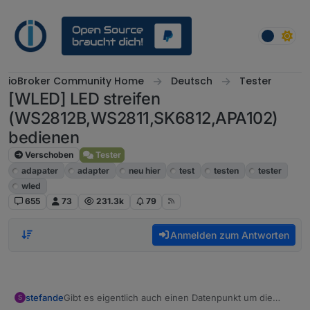
Weiter zum Inhalt
ioBroker Community Home
Deutsch
Tester
[WLED] LED streifen
(WS2812B,WS2811,SK6812,APA102)
bedienen
Verschoben
Tester
adapater
adapter
neu hier
test
testen
tester
wled
655
73
231.3k
79
Anmelden zum Antworten
stefande
Gibt es eigentlich auch einen Datenpunkt um die
S