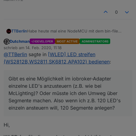
0
TTBerlin
Habe heute mal eine NodeMCU mit dem bin-file
geflasht und den iobroker-Adapter installiert. Muss
Dutchman
DEVELOPER
MOST ACTIVE
ADMINISTRATORS
schon sagen, sehr beeindruckend!! Hat auf Anhieb
Offline
schrieb am
14. Feb. 2020, 11:18
alles funktioniert. Dennoch habe ich eine Frage: Gibt
zuletzt editiert von
@
TTBerlin
sagte in
[WLED] LED streifen
es eine Möglichkeit im iobroker-Adapter einzelne
LED's anzusteuern (z.B. wie bei McLighting)? Oder
(WS2812B,WS2811,SK6812,APA102) bedienen
:
müsste ich den Umweg über Segmente machen. Also
wenn ich z.B. 120 LED's einzeln ansteuern will, 120
Segmente anlegen?
Gibt es eine Möglichkeit im iobroker-Adapter
Danke im Voraus
einzelne LED's anzusteuern (z.B. wie bei
Thomas
McLighting)? Oder müsste ich den Umweg über
Segmente machen. Also wenn ich z.B. 120 LED's
einzeln ansteuern will, 120 Segmente anlegen?
Hi,