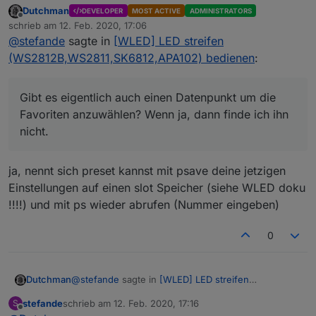
Favoriten anzuwählen? Wenn ja, dann finde ich ihn
Dutchman
DEVELOPER
MOST ACTIVE
ADMINISTRATORS
nicht.
Offline
schrieb am
12. Feb. 2020, 17:06
zuletzt editiert von
@
stefande
sagte in
[WLED] LED streifen
(WS2812B,WS2811,SK6812,APA102) bedienen
:
Gibt es eigentlich auch einen Datenpunkt um die
Favoriten anzuwählen? Wenn ja, dann finde ich ihn
nicht.
ja, nennt sich preset kannst mit psave deine jetzigen
Einstellungen auf einen slot Speicher (siehe WLED doku
!!!!) und mit ps wieder abrufen (Nummer eingeben)
0
@
stefande
sagte in
[WLED] LED streifen
Dutchman
(WS2812B,WS2811,SK6812,APA102) bedienen
:
stefande
schrieb am
12. Feb. 2020, 17:16
S
zuletzt editiert von
Offline