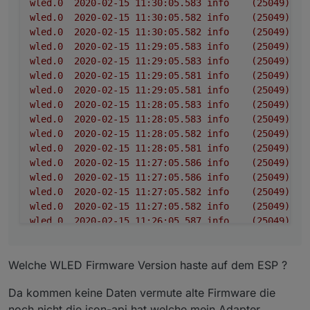
wled.0
2020-02-15 11:30:05.583	
info
(25049)
De
wled.0	2020-02-15 11:27:05.586	info	(25
wled.0
2020-02-15 11:30:05.582	
info
(25049)
De
wled.0	2020-02-15 11:27:05.582	info	(25
wled.0
2020-02-15 11:30:05.582	
info
(25049)
De
wled.0	2020-02-15 11:27:05.582	info	(25
wled.0	2020-02-15 11:26:05.587	info	(25
wled.0
2020-02-15 11:29:05.583	
info
(25049)
De
wled.0	2020-02-15 11:26:05.584	info	(25
wled.0
2020-02-15 11:29:05.583	
info
(25049)
De
wled.0	2020-02-15 11:26:05.581	info	(25
wled.0
2020-02-15 11:29:05.581	
info
(25049)
De
wled.0	2020-02-15 11:26:05.580	info	(25
wled.0
2020-02-15 11:29:05.581	
info
(25049)
De
wled.0	2020-02-15 11:25:05.581	info	(25
wled.0
2020-02-15 11:28:05.583	
info
(25049)
De
wled.0	2020-02-15 11:25:05.581	info	(25
wled.0
2020-02-15 11:28:05.583	
info
(25049)
De
wled.0	2020-02-15 11:25:05.579	info	(25
wled.0
2020-02-15 11:28:05.582	
info
(25049)
De
wled.0	2020-02-15 11:25:05.579	info	(25
wled.0
2020-02-15 11:28:05.581	
info
(25049)
De
wled.0	2020-02-15 11:24:05.676	info	(25
wled.0
2020-02-15 11:27:05.586	
info
(25049)
De
wled.0	2020-02-15 11:24:05.675	info	(25
wled.0
2020-02-15 11:27:05.586	
info
(25049)
De
wled.0	2020-02-15 11:24:05.651	info	(25
wled.0	2020-02-15 11:24:05.651	info	(25
wled.0
2020-02-15 11:27:05.582	
info
(25049)
De
wled.0	2020-02-15 11:24:05.572	warn	(25
wled.0
2020-02-15 11:27:05.582	
info
(25049)
De
wled.0
2020-02-15 11:26:05.587	
info
(25049)
De
wled.0
2020-02-15 11:26:05.584	
info
(25049)
De
wled.0
2020-02-15 11:26:05.581	
info
(25049)
De
Welche WLED Firmware Version haste auf dem ESP ?
wled.0
2020-02-15 11:26:05.580	
info
(25049)
De
wled.0
2020-02-15 11:25:05.581	
info
(25049)
De
Da kommen keine Daten vermute alte Firmware die
wled.0
2020-02-15 11:25:05.581	
info
(25049)
De
noch nicht die json-api hat welche mein Adapter
wled.0
2020-02-15 11:25:05.579	
info
(25049)
De