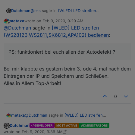
@
e-s
sagte in
[WLED] LED streifen
Dutchman
(WS2812B,WS2811,SK6812,APA102) bedienen
:
metaxa
wrote on
Feb 9, 2020, 9:29 AM
last edited by
Offline
@
Dutchman
@
Dutchman
sagte in
[WLED] LED streifen
Genau, meinte die Paletten.
(WS2812B,WS2811,SK6812,APA102) bedienen
:
Baue ich heute mittag ein.
PS: funktioniert bei euch allen der Autodetekt ?
PS: funktioniert bei euch allen der Autodetekt ?
Ich werde noch einbauen das man Geräte Manuel
hinzufügen kann aber schön wenn's automatisch
Klappt
Bei mir klappte es gestern beim 3. ode 4. mal nach dem
Eintragen der IP und Speichern und Schließen.
Alles in Allem Top-Arbeit!
0
@
Dutchman
sagte in
[WLED] LED streifen
metaxa
(WS2812B,WS2811,SK6812,APA102) bedienen
:
Dutchman
DEVELOPER
MOST ACTIVE
ADMINISTRATORS
Offline
PS: funktioniert bei euch allen der Autodetekt ?
wrote on
Feb 9, 2020, 9:36 AM
last edited by Dutchman
Feb 9, 2020, 10:36 AM