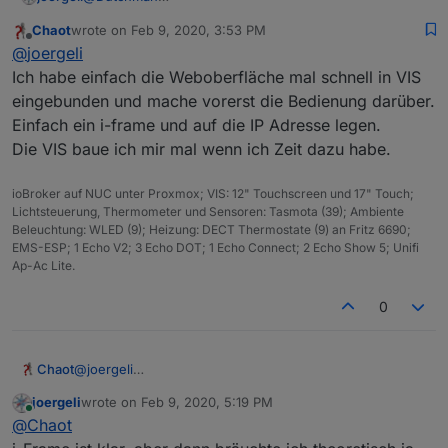
(issue bitte auch auf GitHub hinterlegen)
Hallo, ich habe mir
WLED
auch mal auf einem
Chaot
wrote on
Feb 9, 2020, 3:53 PM
NodeMCU installiert.
Anschließend habe ich den Adapter ioBroker.wled ( V
last edited by
Offline
@
joergeli
Funktioniert soweit, WEB-GUI ist erreichbar und
0.1.2) installiert.
Farben/Effekte lassen sich darüber steuern,
Die entspr. Datenpunkte sind auch in ioBroker
Soweit, so gut.
Ich habe einfach die Weboberfläche mal schnell in VIS
vorhanden.
Wie kann ich jetzt aus VIS den LED-Stripe steuern?
eingebunden und mache vorerst die Bedienung darüber.
Also Farbe(n) setzen, Effekte per DropDownList
Gruß
Einfach ein i-frame und auf die IP Adresse legen.
wählen, etc.
Jörg
Die VIS baue ich mir mal wenn ich Zeit dazu habe.
Gibt es da ein spezielles Widget?
ioBroker auf NUC unter Proxmox; VIS: 12" Touchscreen und 17" Touch;
Lichtsteuerung, Thermometer und Sensoren: Tasmota (39); Ambiente
Beleuchtung: WLED (9); Heizung: DECT Thermostate (9) an Fritz 6690;
EMS-ESP; 1 Echo V2; 3 Echo DOT; 1 Echo Connect; 2 Echo Show 5; Unifi
Ap-Ac Lite.
0
Chaot
@
joergeli
Ich habe einfach die Weboberfläche mal schnell in VIS
joergeli
wrote on
Feb 9, 2020, 5:19 PM
eingebunden und mache vorerst die Bedienung
last edited by
Online
@
Chaot
darüber. Einfach ein i-frame und auf die IP Adresse
legen.