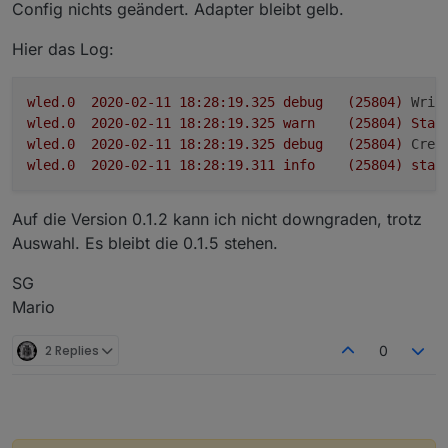
// Scriptstart

Config nichts geändert. Adapter bleibt gelb.
setState("wled.0.bcddc22a6c39.seg.0.col.0", he
Hier das Log:
wled.0
2020-02-11 18:28:19.325	
debug
(25804)
Writ
wled.0
2020-02-11 18:28:19.325	
warn
(25804)
Stat
wled.0
2020-02-11 18:28:19.325	
debug
(25804)
Crea
wled.0
2020-02-11 18:28:19.311	
info
(25804)
star
Auf die Version 0.1.2 kann ich nicht downgraden, trotz
Auswahl. Es bleibt die 0.1.5 stehen.
SG
Mario
2 Replies
0