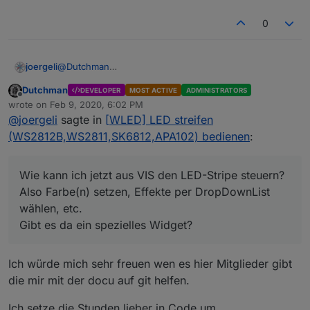
0
@
Dutchman
joergeli
Hallo, ich habe mir
WLED
auch mal auf einem
Dutchman
DEVELOPER
MOST ACTIVE
ADMINISTRATORS
NodeMCU installiert.
Anschließend habe ich den Adapter ioBroker.wled ( V
Offline
wrote on
Feb 9, 2020, 6:02 PM
Funktioniert soweit, WEB-GUI ist erreichbar und
0.1.2) installiert.
last edited by
@
joergeli
sagte in
[WLED] LED streifen
Farben/Effekte lassen sich darüber steuern,
Die entspr. Datenpunkte sind auch in ioBroker
Soweit, so gut.
vorhanden.
Wie kann ich jetzt aus VIS den LED-Stripe steuern?
(WS2812B,WS2811,SK6812,APA102) bedienen
:
Also Farbe(n) setzen, Effekte per DropDownList
Gruß
wählen, etc.
Jörg
Gibt es da ein spezielles Widget?
Wie kann ich jetzt aus VIS den LED-Stripe steuern?
Also Farbe(n) setzen, Effekte per DropDownList
wählen, etc.
Gibt es da ein spezielles Widget?
Ich würde mich sehr freuen wen es hier Mitglieder gibt
die mir mit der docu auf git helfen.
Ich setze die Stunden lieber in Code um.