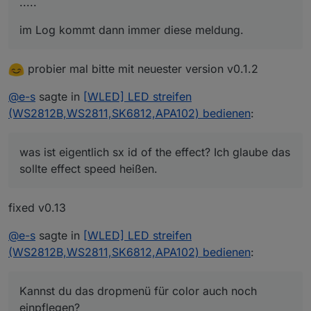
.....
im Log kommt dann immer diese meldung.
probier mal bitte mit neuester version v0.1.2
@
e-s
sagte in
[WLED] LED streifen
(WS2812B,WS2811,SK6812,APA102) bedienen
:
was ist eigentlich sx id of the effect? Ich glaube das
sollte effect speed heißen.
fixed v0.13
@
e-s
sagte in
[WLED] LED streifen
(WS2812B,WS2811,SK6812,APA102) bedienen
:
Kannst du das dropmenü für color auch noch
einpflegen?