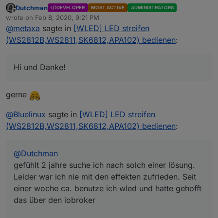
Dutchman
DEVELOPER
MOST ACTIVE
ADMINISTRATORS
gefühlt 2 jahre suche ich nach solch einer lösung.
Offline
wrote on
Feb 8, 2020, 9:21 PM
Leider war ich nie mit den effekten zufrieden. Seit
last edited by
@
metaxa
sagte in
[WLED] LED streifen
einer woche ca. benutze ich wled und hatte gehofft
Spoiler
das über den iobroker steuern zu können genau wie
(WS2812B,WS2811,SK6812,APA102) bedienen
:
über alexa. über alexa geht allerdings nur an oder
aus aber das ist ja schon mal was. ich habe heute
eventuell hast du eine Idee was es sein kann....
deinen adapter mal installiert und leider kann ich
Hi und Danke!
meine streifen nicht steuern damit. im Log kommt
alle adapter sind auf dem neusten stand und so sieht
dann immer diese meldung.
mein system aus
gerne
Spoiler
@
Bluelinux
sagte in
[WLED] LED streifen
danke für die hilfe
(WS2812B,WS2811,SK6812,APA102) bedienen
:
@
Dutchman
gefühlt 2 jahre suche ich nach solch einer lösung.
Leider war ich nie mit den effekten zufrieden. Seit
einer woche ca. benutze ich wled und hatte gehofft
das über den iobroker