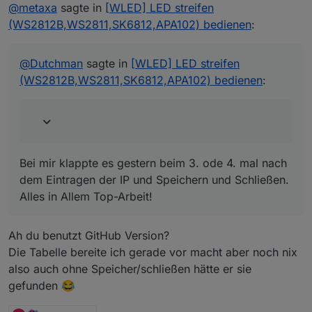
@
metaxa
sagte in
[WLED] LED streifen
(WS2812B,WS2811,SK6812,APA102) bedienen
:
Bei mir klappte es gestern beim 3. ode 4. mal nach
dem Eintragen der IP und Speichern und Schließen.
Alles in Allem Top-Arbeit!
@
Dutchman
sagte in
[WLED] LED streifen
(WS2812B,WS2811,SK6812,APA102) bedienen
:
Bei mir klappte es gestern beim 3. ode 4. mal nach
dem Eintragen der IP und Speichern und Schließen.
Alles in Allem Top-Arbeit!
Ah du benutzt GitHub Version?
Die Tabelle bereite ich gerade vor macht aber noch nix
also auch ohne Speicher/schließen hätte er sie
gefunden 😂