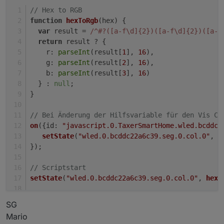
// Hex to RGB
function
hexToRgb
(
hex
) {
var
 result = 
/^#?([a-f\d]{2})([a-f\d]{2})([a-f
return
 result ? {
r
: 
parseInt
(result[
1
], 
16
),
g
: 
parseInt
(result[
2
], 
16
),
b
: 
parseInt
(result[
3
], 
16
)
  } : 
null
;
}
// Bei Änderung der Hilfsvariable für den Vis Co
on
({
id
: 
"javascript.0.TaxerSmartHome.wled.bcddc2
setState
(
"wled.0.bcddc22a6c39.seg.0.col.0"
, 
h
});
// Scriptstart
setState
(
"wled.0.bcddc22a6c39.seg.0.col.0"
, 
hexT
SG
Mario