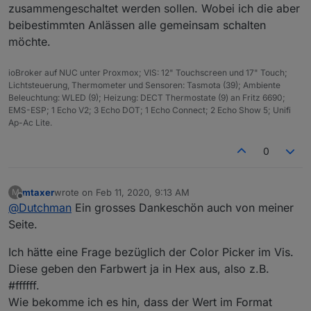
zusammengeschaltet werden sollen. Wobei ich die aber
beibestimmten Anlässen alle gemeinsam schalten
möchte.
ioBroker auf NUC unter Proxmox; VIS: 12" Touchscreen und 17" Touch;
Lichtsteuerung, Thermometer und Sensoren: Tasmota (39); Ambiente
Beleuchtung: WLED (9); Heizung: DECT Thermostate (9) an Fritz 6690;
EMS-ESP; 1 Echo V2; 3 Echo DOT; 1 Echo Connect; 2 Echo Show 5; Unifi
Ap-Ac Lite.
0
mtaxer
wrote on
Feb 11, 2020, 9:13 AM
M
last edited by
Offline
@
Dutchman
Ein grosses Dankeschön auch von meiner
Seite.
Ich hätte eine Frage bezüglich der Color Picker im Vis.
Diese geben den Farbwert ja in Hex aus, also z.B.
#ffffff.
Wie bekomme ich es hin, dass der Wert im Format