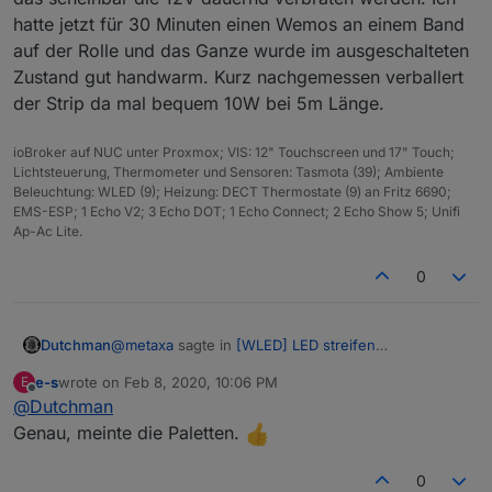
& Einspeisung und Leitungsdurchmesser. Die WS2815
pvid=0de4b9d7-e827-4b89-827f-
hatte jetzt für 30 Minuten einen Wemos an einem Band
würden es können
WS2815 bei Ali
. Die haben diese
8abd9ea605ec&algo_expid=0de4b9d7-e827-
auf der Rolle und das Ganze wurde im ausgeschalteten
Backup Signalleitung, mit der ich nicht wüßte auf
4b89-827f-8abd9ea605ec-2&btsid=7ea29f72-
welchen PIN, bzw. welche Bin Datei zum Flashen dann
2856-4836-a01b-
Zustand gut handwarm. Kurz nachgemessen verballert
die richtige ist.
726a4a135ec9&ws_ab_test=searchweb0_0,search
der Strip da mal bequem 10W bei 5m Länge.
web201602_5,searchweb201603_55
ioBroker auf NUC unter Proxmox; VIS: 12" Touchscreen und 17" Touch;
Lichtsteuerung, Thermometer und Sensoren: Tasmota (39); Ambiente
Beleuchtung: WLED (9); Heizung: DECT Thermostate (9) an Fritz 6690;
EMS-ESP; 1 Echo V2; 3 Echo DOT; 1 Echo Connect; 2 Echo Show 5; Unifi
Ap-Ac Lite.
0
@
metaxa
sagte in
[WLED] LED streifen
Dutchman
(WS2812B,WS2811,SK6812,APA102) bedienen
:
e-s
wrote on
Feb 8, 2020, 10:06 PM
E
last edited by
Offline
@
Dutchman
Hi und Danke!
Genau, meinte die Paletten.
gerne
0