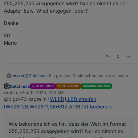
255,255,255 ausgegeben wird? Nur so nimmt es der
Adapter bzw. Wled entgegen, oder?
Danke
SG
Mario
0
@
Dutchman
Ein grosses Dankeschön auch von meiner
mtaxer
M
Seite.
Dutchman
DEVELOPER
MOST ACTIVE
ADMINISTRATORS
Ich hätte eine Frage bezüglich der Color Picker im Vis.
Offline
wrote on
Feb 11, 2020, 9:14 AM
Diese geben den Farbwert ja in Hex aus, also z.B.
last edited by
@bigd-73 sagte in
[WLED] LED streifen
#ffffff.
Danke
Wie bekomme ich es hin, dass der Wert im Format
(WS2812B,WS2811,SK6812,APA102) bedienen
:
255,255,255 ausgegeben wird? Nur so nimmt es der
SG
Adapter bzw. Wled entgegen, oder?
Mario
Wie bekomme ich es hin, dass der Wert im Format
255,255,255 ausgegeben wird? Nur so nimmt es