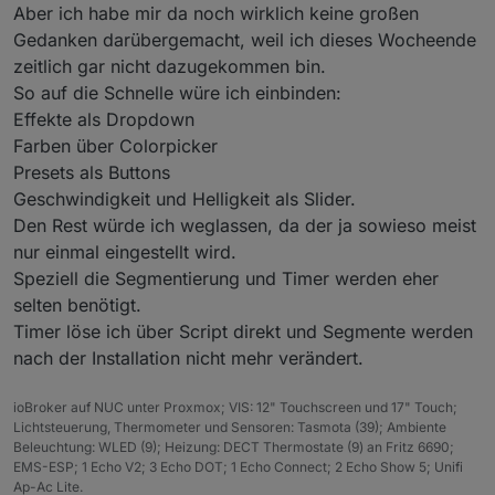
Aber ich habe mir da noch wirklich keine großen
Die VIS baue ich mir mal wenn ich Zeit dazu habe.
Gedanken darübergemacht, weil ich dieses Wocheende
zeitlich gar nicht dazugekommen bin.
Es wäre nett, wenn Du mir dazu trotzdem einen
So auf die Schnelle würe ich einbinden:
Denkanstoß geben könntest.
Effekte als Dropdown
Wahrscheinlich mit mehreren Widgets (dropdown-liste
Farben über Colorpicker
für Effekte, colopicker für Farben, etc) ?
Presets als Buttons
Geschwindigkeit und Helligkeit als Slider.
Den Rest würde ich weglassen, da der ja sowieso meist
nur einmal eingestellt wird.
Speziell die Segmentierung und Timer werden eher
selten benötigt.
Timer löse ich über Script direkt und Segmente werden
nach der Installation nicht mehr verändert.
ioBroker auf NUC unter Proxmox; VIS: 12" Touchscreen und 17" Touch;
Lichtsteuerung, Thermometer und Sensoren: Tasmota (39); Ambiente
Beleuchtung: WLED (9); Heizung: DECT Thermostate (9) an Fritz 6690;
EMS-ESP; 1 Echo V2; 3 Echo DOT; 1 Echo Connect; 2 Echo Show 5; Unifi
Ap-Ac Lite.