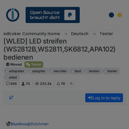
Skip to content
ioBroker Community Home
Deutsch
Tester
[WLED] LED streifen
(WS2812B,WS2811,SK6812,APA102)
bedienen
Moved
Tester
adapater
adapter
neu hier
test
testen
tester
wled
655
73
231.2k
79
Log in to reply
@
Dutchman
Bluelinux