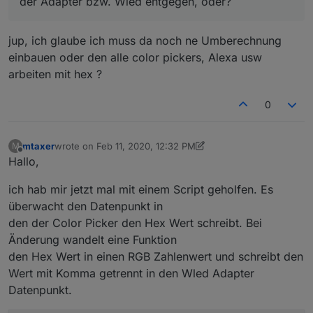
der Adapter bzw. Wled entgegen, oder?
jup, ich glaube ich muss da noch ne Umberechnung
einbauen oder den alle color pickers, Alexa usw
arbeiten mit hex ?
0
mtaxer
wrote on
Feb 11, 2020, 12:32 PM
M
last edited by mtaxer
Feb 11, 2020, 1:34 PM
Offline
Hallo,
ich hab mir jetzt mal mit einem Script geholfen. Es
überwacht den Datenpunkt in
den der Color Picker den Hex Wert schreibt. Bei
Änderung wandelt eine Funktion
den Hex Wert in einen RGB Zahlenwert und schreibt den
Wert mit Komma getrennt in den Wled Adapter
Datenpunkt.