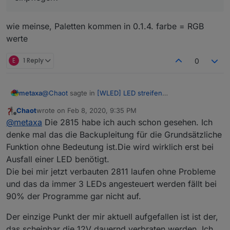
wie meinse, Paletten kommen in 0.1.4. farbe = RGB
werte
E
1 Reply
0
@
Chaot
sagte in
[WLED] LED streifen
metaxa
(WS2812B,WS2811,SK6812,APA102) bedienen
:
Chaot
wrote on
Feb 8, 2020, 9:35 PM
last edited by
Offline
Soweit ich das herausgefunden habe müssten
@
metaxa
Die 2815 habe ich auch schon gesehen. Ich
das diese hier sein:
denke mal das die Backupleitung für die Grundsätzliche
Yep, sind die WS2811
https://de.aliexpress.com/item/33017524374.html?
Funktion ohne Bedeutung ist.Die wird wirklich erst bei
spm=a2g0s.9042311.0.0.27424c4dpBuOiN
Ausfall einer LED benötigt.
@
Chaot
sagte in
[WLED] LED streifen
Allerdings sind hier scheinbar immer 3 LEDs als
(WS2812B,WS2811,SK6812,APA102) bedienen
:
eine zu sehen. Also werden immer 3 LEDs
Die bei mir jetzt verbauten 2811 laufen ohne Probleme
gleichzeitig angesteuert.
und das da immer 3 LEDs angesteuert werden fällt bei
Ich habe noch ein anderes Projekt in Planung.
90% der Programme gar nicht auf.
Dafür würde ich dies hier verwenden:
Ja, die habe ich eh auch zum Testen da, wenn auch
https://de.aliexpress.com/item/32682015405.html
von einem anderen Verkäufer. Sind halt wieder mit 5V.
Der einzige Punkt der mir aktuell aufgefallen ist ist der,
?
Ich hätte lieber gerne 12V Versorgung, wegen der An-
Danke und LG, mxa
spm=a2g0o.productlist.0.0.11dd77499Vg623&algo_
das scheinbar die 12V dauernd verbraten werden. Ich