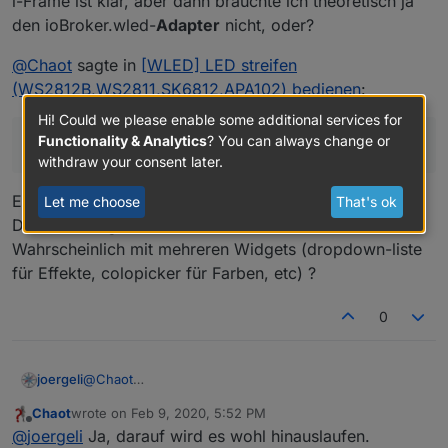
i-Frame ist klar, aber dann bräuchte ich theoretisch ja
Die VIS baue ich mir mal wenn ich Zeit dazu habe.
den ioBroker.wled-
Adapter
nicht, oder?
@
Chaot
sagte in
[WLED] LED streifen
(WS2812B,WS2811,SK6812,APA102) bedienen
:
Hi! Could we please enable some additional services for
Functionality & Analytics
? You can always change or
Die VIS baue ich mir mal wenn ich Zeit dazu habe.
withdraw your consent later.
Es wäre nett, wenn Du mir dazu trotzdem einen
Let me choose
That's ok
Denkanstoß geben könntest.
Wahrscheinlich mit mehreren Widgets (dropdown-liste
für Effekte, colopicker für Farben, etc) ?
0
@
Chaot
joergeli
i-Frame ist klar, aber dann bräuchte ich theoretisch ja
Chaot
wrote on
Feb 9, 2020, 5:52 PM
den ioBroker.wled-
Adapter
nicht, oder?
@
Chaot
sagte in
[WLED] LED streifen
last edited by
Offline
@
joergeli
Ja, darauf wird es wohl hinauslaufen.
(WS2812B,WS2811,SK6812,APA102) bedienen
: