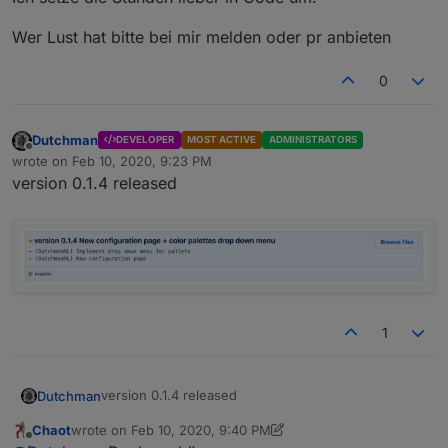
Wer Lust hat bitte bei mir melden oder pr anbieten
0
Dutchman
DEVELOPER
MOST ACTIVE
ADMINISTRATORS
Offline
wrote on
Feb 10, 2020, 9:23 PM
last edited by
version 0.1.4 released
1
version 0.1.4 released
Dutchman
Chaot
wrote on
Feb 10, 2020, 9:40 PM
last edited by Chaot
Feb 10, 2020, 11:10 PM
Offline