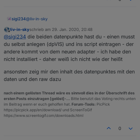
@
liv-in-sky
sigi234
liv-in-sky
schrieb am
29. Jan. 2020, 20:48
21:43:40.549	info	javascript.0 (14352) Stop
zuletzt editiert von
Offline
@
sigi234
die beiden datenpunkte hast du - einen musst
21:43:40.555	info	javascript.0 (14352) Star
21:43:40.557	error	javascript.0 (14352) scr
du selbst anlegen (dpVIS) und ins script eintragen - der
21:43:40.558	error	javascript.0 (14352) at 
andere kommt von dem neuen adapter - ich habe den
nicht installiert - daher weiß ich nicht wie der heißt
ansonsten zeig mir den inhalt des datenpunktes mit den
hier die spielstände
daten und den raw dazu
nach einem gelösten Thread wäre es sinnvoll dies in der Überschrift des
Spielstande
ersten Posts einzutragen [gelöst]-...
Bitte benutzt das Voting rechts unten
im Beitrag wenn er euch geholfen hat.
Forum-Tools:
PicPick
tabelle der spielstände der letzten begegnungen
https://picpick.app/en/download/ und ScreenToGif
https://www.screentogif.com/downloads.html
0