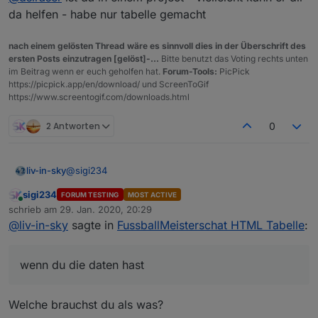
Spielstande
da helfen - habe nur tabelle gemacht
tabelle der spielstände der letzten begegnungen
nach einem gelösten Thread wäre es sinnvoll dies in der Überschrift des
ersten Posts einzutragen [gelöst]-...
Bitte benutzt das Voting rechts unten
im Beitrag wenn er euch geholfen hat.
Forum-Tools:
PicPick
https://picpick.app/en/download/ und ScreenToGif
https://www.screentogif.com/downloads.html
hier die spielstände
2 Antworten
0
Spielstande
@
sigi234
liv-in-sky
tabelle der spielstände der letzten begegnungen
sigi234
FORUM TESTING
MOST ACTIVE
wenn du die daten hast
Online
schrieb am
29. Jan. 2020, 20:29
zuletzt editiert von
@
liv-in-sky
sagte in
FussballMeisterschat HTML Tabelle
:
@
dslraser
ist da in einem project - vielleicht kann er
dir da helfen - habe nur tabelle gemacht
tabelle der spielstände mit anstehenden spielen
wenn du die daten hast
Welche brauchst du als was?