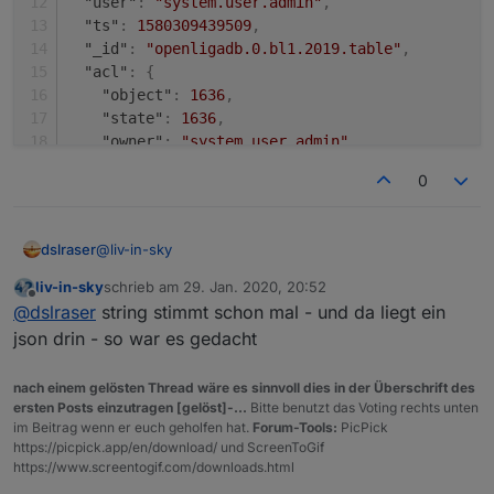
"user"
:
"system.user.admin"
,
"ts"
:
1580309439509
,
"_id"
:
"openligadb.0.bl1.2019.table"
,
"acl"
:
{
"object"
:
1636
,
"state"
:
1636
,
"owner"
:
"system.user.admin"
,
sonderheit beim spielstände script:
"ownerGroup"
:
"system.group.administrator"
0
bei variable
anzahlSpiele
=18 und
}
-------------------------------------------------------
nextComingGames
ist 9 , werden die letzten 9
}
----------------
abgeschlossenen spiele gezeigt und die 9
-------------------------------------------------------
nächsten anstehenden (erstes bild)
@
liv-in-sky
dslraser
----------------
bei variable
anzahlSpiele
=9 und
liv-in-sky
schrieb am
29. Jan. 2020, 20:52
es gibt auch eine andere lösung
nextComingGames
ist 0 , werden die letzten 9
ohne
script (direktes
das ist der DP für die Tabelle, gibt natürlich noch
zuletzt editiert von
Offline
@
dslraser
string stimmt schon mal - und da liegt ein
einbinden der
abgeschlossenen spiele gezeigt - sonst nix
bundesliga-widget.de
):
siehe:
mehr, je nach dem was man auswerten möchte.
https://forum.iobroker.net/post/457248
(zweites bild)
{

json drin - so war es gedacht
  "type": "state",

  "common": {

nach einem gelösten Thread wäre es sinnvoll dies in der Überschrift des
    "name": "table",

ersten Posts einzutragen [gelöst]-...
Bitte benutzt das Voting rechts unten
    "read": true,

im Beitrag wenn er euch geholfen hat.
Forum-Tools:
PicPick
    "write": false,

https://picpick.app/en/download/ und ScreenToGif
    "type": "string",

https://www.screentogif.com/downloads.html
    "role": "value"
