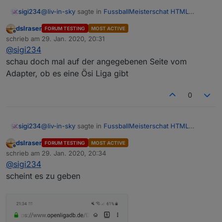
@
liv-in-sky
sagte in
FussballMeisterschat HTML
sigi234
Tabelle
:
dslraser
FORUM TESTING
MOST ACTIVE
Offline
wenn du die daten hast
schrieb am
29. Jan. 2020, 20:31
zuletzt editiert von
@
sigi234
schau doch mal auf der angegebenen Seite vom
Welche brauchst du als was?
Adapter, ob es eine Ösi Liga gibt
0
@
liv-in-sky
sagte in
FussballMeisterschat HTML
sigi234
Tabelle
:
dslraser
FORUM TESTING
MOST ACTIVE
Offline
wenn du die daten hast
schrieb am
29. Jan. 2020, 20:34
zuletzt editiert von
@
sigi234
scheint es zu geben
Welche brauchst du als was?