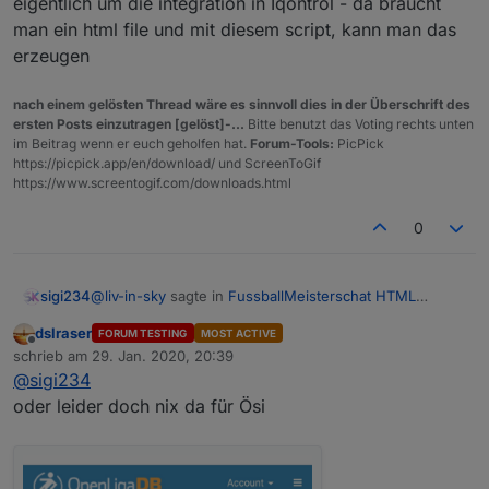
eigentlich um die integration in Iqontrol - da braucht
man ein html file und mit diesem script, kann man das
erzeugen
nach einem gelösten Thread wäre es sinnvoll dies in der Überschrift des
ersten Posts einzutragen [gelöst]-...
Bitte benutzt das Voting rechts unten
im Beitrag wenn er euch geholfen hat.
Forum-Tools:
PicPick
https://picpick.app/en/download/ und ScreenToGif
https://www.screentogif.com/downloads.html
0
@
liv-in-sky
sagte in
FussballMeisterschat HTML
sigi234
Tabelle
:
dslraser
FORUM TESTING
MOST ACTIVE
Offline
wenn du die daten hast
schrieb am
29. Jan. 2020, 20:39
zuletzt editiert von
@
sigi234
oder leider doch nix da für Ösi
Welche brauchst du als was?