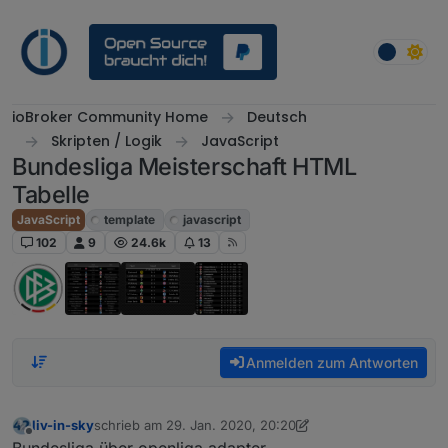
Weiter zum Inhalt
ioBroker Community Home
Deutsch
Skripten / Logik
JavaScript
Bundesliga Meisterschaft HTML
Tabelle
JavaScript
template
javascript
102
9
24.6k
13
Anmelden zum Antworten
liv-in-sky
schrieb am
29. Jan. 2020, 20:20
zuletzt editiert von liv-in-sky
7. Feb. 2020, 16:55
Offline