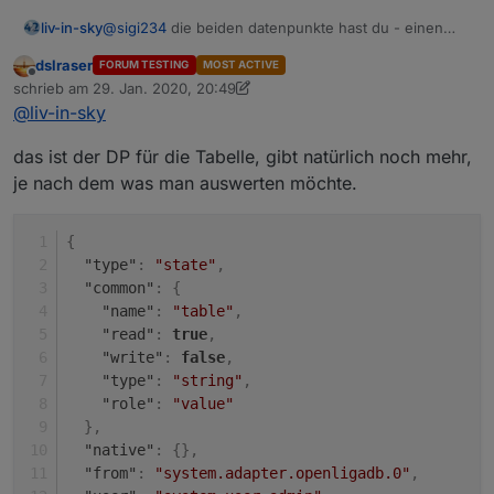
@
sigi234
die beiden datenpunkte hast du - einen
liv-in-sky
musst du selbst anlegen (dpVIS) und ins script
dslraser
FORUM TESTING
MOST ACTIVE
eintragen - der andere kommt von dem neuen
ansonsten zeig mir den inhalt des datenpunktes mit
Offline
schrieb am
29. Jan. 2020, 20:49
adapter - ich habe den nicht installiert - daher weiß
den daten und den raw dazu
zuletzt editiert von dslraser
@
liv-in-sky
ich nicht wie der heißt
das ist der DP für die Tabelle, gibt natürlich noch mehr,
je nach dem was man auswerten möchte.
tabelle der spielstände mit anstehenden spielen
{
"type"
:
"state"
,
"common"
:
{
"name"
:
"table"
,
"read"
:
true
,
"write"
:
false
,
"type"
:
"string"
,
"role"
:
"value"
}
,
"native"
:
{
}
,
"from"
:
"system.adapter.openligadb.0"
,