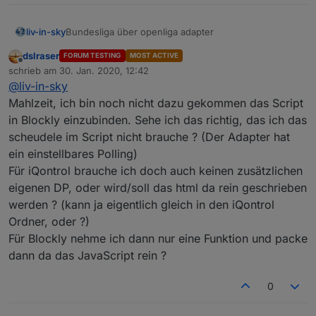
farben willst - let farbeGeradeZeilen="000000"
eingeben
Bundesliga über openliga adapter
liv-in-sky
automatisches triggern der scripts bei änderung
des quelldatenpunktes (dpData)
dslraser
FORUM TESTING
MOST ACTIVE
die daten kommen von hier:
Offline
schrieb am
30. Jan. 2020, 12:42
https://forum.iobroker.net/topic/29506/test-adapter-
zuletzt editiert von
@
liv-in-sky
openligadb-v0-0-x
wie versprochen - hier mal eine erster entwurf - für
iqontrol
oder auch
vis
über standard html-widget
Mahlzeit, ich bin noch nicht dazu gekommen das Script
viele farben (hintegrund, schift) anpassbar
in Blockly einzubinden. Sehe ich das richtig, das ich das
bitte datenpunkte angleichen, quelle (dpData) ist
scheudele im Script nicht brauche ? (Der Adapter hat
openliga-instanz, dpVIS ist als eigener
tabelle
ein einstellbares Polling)
datenpunkt anzulegen und im script
anzugleichen
Für iQontrol brauche ich doch auch keinen zusätzlichen
für jede liga, muss ein script installiert werden
eigenen DP, oder wird/soll das html da rein geschrieben
falls du die zeilen nicht in unterschiedlichen
werden ? (kann ja eigentlich gleich in den iQontrol
farben willst - let farbeGeradeZeilen="000000"
Ordner, oder ?)
eingeben
hier die spielstände
automatisches triggern der scripts bei änderung
Für Blockly nehme ich dann nur eine Funktion und packe
des quelldatenpunktes (dpData)
dann da das JavaScript rein ?
Spielstande
0
tabelle der spielstände der letzten begegnungen