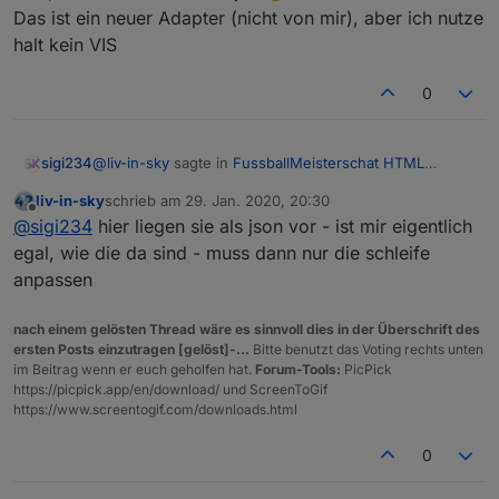
https://forum.iobroker.net/post/457248
(zweites bild)
Das ist ein neuer Adapter (nicht von mir), aber ich nutze
halt kein VIS
sonderheit beim spielstände script:
bei variable
anzahlSpiele
=18 und
0
-------------------------------------------------------
nextComingGames
ist 9 , werden die letzten 9
----------------
abgeschlossenen spiele gezeigt und die 9
-------------------------------------------------------
nächsten anstehenden (erstes bild)
@
liv-in-sky
sagte in
FussballMeisterschat HTML
sigi234
----------------
bei variable
anzahlSpiele
=9 und
Tabelle
:
es gibt auch eine andere lösung
nextComingGames
ist 0 , werden die letzten 9
ohne
script (direktes
liv-in-sky
schrieb am
29. Jan. 2020, 20:30
zuletzt editiert von
einbinden der
abgeschlossenen spiele gezeigt - sonst nix
bundesliga-widget.de
):
siehe:
Offline
wenn du die daten hast
@
sigi234
hier liegen sie als json vor - ist mir eigentlich
https://forum.iobroker.net/post/457248
(zweites bild)
egal, wie die da sind - muss dann nur die schleife
anpassen
Welche brauchst du als was?
nach einem gelösten Thread wäre es sinnvoll dies in der Überschrift des
ersten Posts einzutragen [gelöst]-...
Bitte benutzt das Voting rechts unten
im Beitrag wenn er euch geholfen hat.
Forum-Tools:
PicPick
https://picpick.app/en/download/ und ScreenToGif
https://www.screentogif.com/downloads.html
0