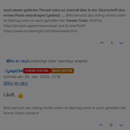
nach einem gelösten Thread wäre es sinnvoll dies in der Überschrift des
ersten Posts einzutragen [gelöst]-...
Bitte benutzt das Voting rechts unten
im Beitrag wenn er euch geholfen hat.
Forum-Tools:
PicPick
https://picpick.app/en/download/ und ScreenToGif
https://www.screentogif.com/downloads.html
1
Bundesliga über openliga adapter
liv-in-sky
sigi234
FORUM TESTING
MOST ACTIVE
die daten kommen von hier:
Online
schrieb am
29. Jan. 2020, 21:10
https://forum.iobroker.net/topic/29506/test-adapter-
zuletzt editiert von
@
liv-in-sky
openligadb-v0-0-x
wie versprochen - hier mal eine erster entwurf - für
iqontrol
oder auch
vis
über standard html-widget
Läuft.
viele farben (hintegrund, schift) anpassbar
bitte datenpunkte angleichen, quelle (dpData) ist
openliga-instanz, dpVIS ist als eigener
tabelle
Bitte benutzt das Voting rechts unten im Beitrag wenn er euch geholfen hat.
datenpunkt anzulegen und im script
Immer Daten sichern!
anzugleichen
für jede liga, muss ein script installiert werden
0
falls du die zeilen nicht in unterschiedlichen