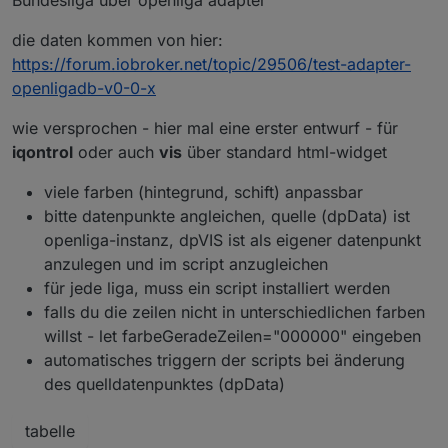
Bundesliga über openliga adapter
die daten kommen von hier:
https://forum.iobroker.net/topic/29506/test-adapter-
openligadb-v0-0-x
wie versprochen - hier mal eine erster entwurf - für
iqontrol
oder auch
vis
über standard html-widget
viele farben (hintegrund, schift) anpassbar
bitte datenpunkte angleichen, quelle (dpData) ist
openliga-instanz, dpVIS ist als eigener datenpunkt
anzulegen und im script anzugleichen
für jede liga, muss ein script installiert werden
falls du die zeilen nicht in unterschiedlichen farben
willst - let farbeGeradeZeilen="000000" eingeben
automatisches triggern der scripts bei änderung
des quelldatenpunktes (dpData)
tabelle