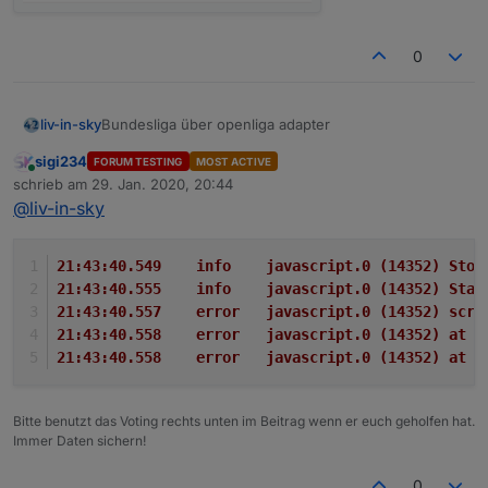
0
Bundesliga über openliga adapter
liv-in-sky
sigi234
FORUM TESTING
MOST ACTIVE
die daten kommen von hier:
Online
schrieb am
29. Jan. 2020, 20:44
https://forum.iobroker.net/topic/29506/test-adapter-
zuletzt editiert von
@
liv-in-sky
openligadb-v0-0-x
wie versprochen - hier mal eine erster entwurf - für
iqontrol
oder auch
vis
über standard html-widget
viele farben (hintegrund, schift) anpassbar
21:43:40.549	info	javascript.0 (
bitte datenpunkte angleichen, quelle (dpData) ist
21:43:40.555	info	javascript.0 (
openliga-instanz, dpVIS ist als eigener
tabelle
21:43:40.557	error	javascript.0 
datenpunkt anzulegen und im script
anzugleichen
21:43:40.558	error	javascript.0
für jede liga, muss ein script installiert werden
21:43:40.558	error	javascript.0 (
falls du die zeilen nicht in unterschiedlichen
farben willst - let farbeGeradeZeilen="000000"
eingeben
Bitte benutzt das Voting rechts unten im Beitrag wenn er euch geholfen hat.
automatisches triggern der scripts bei änderung
Immer Daten sichern!
des quelldatenpunktes (dpData)
0