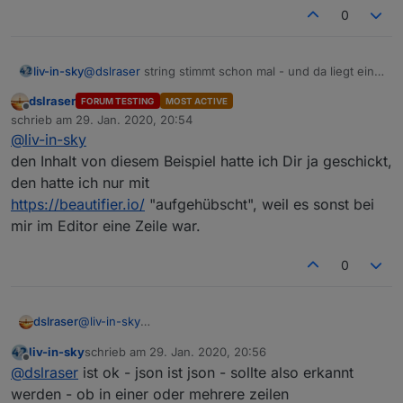
  },

0
  "native": {},

  "from": "system.adapter.openligadb.0",

  "user": "system.user.admin",

liv-in-sky
@
dslraser
string stimmt schon mal - und da liegt ein
  "ts": 1580309439509,

json drin - so war es gedacht
  "_id": "openligadb.0.bl1.2019.table",

dslraser
FORUM TESTING
MOST ACTIVE
  "acl": {

Offline
schrieb am
29. Jan. 2020, 20:54
    "object": 1636,

zuletzt editiert von
@
liv-in-sky
    "state": 1636,

den Inhalt von diesem Beispiel hatte ich Dir ja geschickt,
    "owner": "system.user.admin",

    "ownerGroup": "system.group.administrator"
den hatte ich nur mit
  }

https://beautifier.io/
"aufgehübscht", weil es sonst bei
mir im Editor eine Zeile war.
0
dslraser
@
liv-in-sky
den Inhalt von diesem Beispiel hatte ich Dir ja
liv-in-sky
schrieb am
29. Jan. 2020, 20:56
geschickt, den hatte ich nur mit
zuletzt editiert von
Offline
@
dslraser
ist ok - json ist json - sollte also erkannt
https://beautifier.io/
"aufgehübscht", weil es sonst bei
mir im Editor eine Zeile war.
werden - ob in einer oder mehrere zeilen