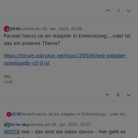
1
0018
schrieb am
29. Jan. 2020, 20:36
0
zuletzt editiert von
Offline
Paralell hierzu ist ein Adapter in Entwicklung....oder ist
das ein anderes Thema?
https://forum.iobroker.net/topic/29506/test-adapter-
openligadb-v0-0-xt
Mfg
0018
0
Paralell hierzu ist ein Adapter in Entwicklung....oder ist
0018
0
das ein anderes Thema?
liv-in-sky
schrieb am
29. Jan. 2020, 20:37
https://forum.iobroker.net/topic/29506/test-adapter-
zuletzt editiert von
Offline
@
0018
nee - das sind die daten davon - hier geht es
openligadb-v0-0-xt