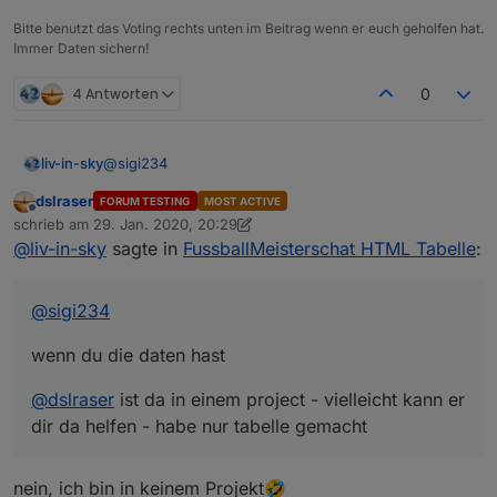
Bitte benutzt das Voting rechts unten im Beitrag wenn er euch geholfen hat.
Immer Daten sichern!
4 Antworten
0
tabelle der spielstände mit anstehenden spielen
@
sigi234
liv-in-sky
dslraser
FORUM TESTING
MOST ACTIVE
wenn du die daten hast
Offline
schrieb am
29. Jan. 2020, 20:29
zuletzt editiert von dslraser
@
liv-in-sky
sagte in
FussballMeisterschat HTML Tabelle
:
@
dslraser
ist da in einem project - vielleicht kann er
dir da helfen - habe nur tabelle gemacht
@
sigi234
sonderheit beim spielstände script:
wenn du die daten hast
bei variable
anzahlSpiele
=18 und
-------------------------------------------------------
nextComingGames
ist 9 , werden die letzten 9
----------------
abgeschlossenen spiele gezeigt und die 9
@
dslraser
ist da in einem project - vielleicht kann er
-------------------------------------------------------
nächsten anstehenden (erstes bild)
dir da helfen - habe nur tabelle gemacht
----------------
bei variable
anzahlSpiele
=9 und
es gibt auch eine andere lösung
nextComingGames
ist 0 , werden die letzten 9
ohne
script (direktes
einbinden der
abgeschlossenen spiele gezeigt - sonst nix
bundesliga-widget.de
):
siehe:
nein, ich bin in keinem Projekt🤣