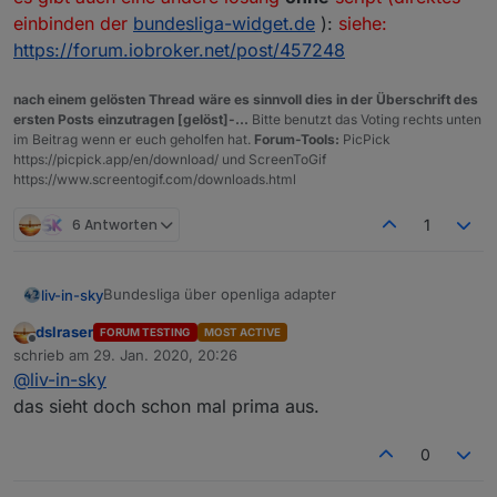
einbinden der
bundesliga-widget.de
):
siehe:
https://forum.iobroker.net/post/457248
nach einem gelösten Thread wäre es sinnvoll dies in der Überschrift des
ersten Posts einzutragen [gelöst]-...
Bitte benutzt das Voting rechts unten
im Beitrag wenn er euch geholfen hat.
Forum-Tools:
PicPick
https://picpick.app/en/download/ und ScreenToGif
https://www.screentogif.com/downloads.html
6 Antworten
1
Bundesliga über openliga adapter
liv-in-sky
dslraser
FORUM TESTING
MOST ACTIVE
die daten kommen von hier:
Offline
schrieb am
29. Jan. 2020, 20:26
https://forum.iobroker.net/topic/29506/test-adapter-
zuletzt editiert von
@
liv-in-sky
openligadb-v0-0-x
wie versprochen - hier mal eine erster entwurf - für
iqontrol
oder auch
vis
über standard html-widget
das sieht doch schon mal prima aus.
viele farben (hintegrund, schift) anpassbar
bitte datenpunkte angleichen, quelle (dpData) ist
0
openliga-instanz, dpVIS ist als eigener
tabelle
datenpunkt anzulegen und im script