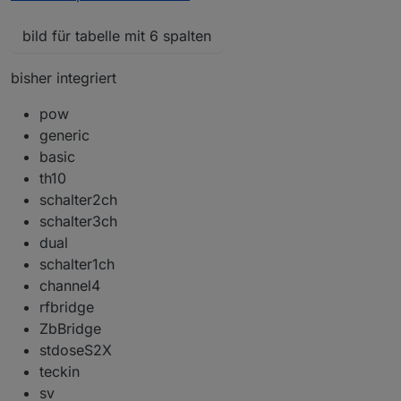
bild für tabelle mit 6 spalten
bisher integriert
pow
generic
basic
th10
schalter2ch
schalter3ch
dual
schalter1ch
channel4
rfbridge
ZbBridge
stdoseS2X
teckin
sv