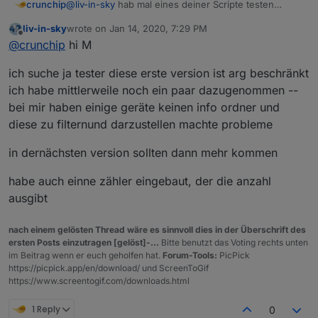
crunchip
@
liv-in-sky
hab mal eines deiner Scripte testen
wollen(Blick grad nicht so durch
, sind ja alle
liv-in-sky
wrote on
Jan 14, 2020, 7:29 PM
ähnlich/gleich), also hab ich mal die Variante Sonoff
last edited by
Offline
@
crunchip
hi M
genommen. Jedoch werden nur paar der Geräte
gelistet???
ich suche ja tester diese erste version ist arg beschränkt
ich habe mittlerweile noch ein paar dazugenommen --
bei mir haben einige geräte keinen info ordner und
diese zu filternund darzustellen machte probleme
in dernächsten version sollten dann mehr kommen
habe auch einne zähler eingebaut, der die anzahl
ausgibt
nach einem gelösten Thread wäre es sinnvoll dies in der Überschrift des
ersten Posts einzutragen [gelöst]-...
Bitte benutzt das Voting rechts unten
im Beitrag wenn er euch geholfen hat.
Forum-Tools:
PicPick
meine Sonoff-Geräte
https://picpick.app/en/download/ und ScreenToGif
https://www.screentogif.com/downloads.html
1 Reply
0