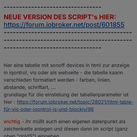
--------------------------------
NEUE VERSION DES SCRIPT's HIER:
https://forum.iobroker.net/post/601855
------------------------------------------
------------------------------------------
--------------------------------
hier eine tabelle mit sonoff devices in html zur anzeige
in iqontrol, vis oder als webseite - die tabelle kaann
verschieden formatiert werden - farben, linien,
abstande, schriftart, ...
grundlage für die einstellung der tabellenparameter ist
hier :
https://forum.iobroker.net/topic/28021/html-table-
für-vis-oder-iqontrol-js-und-blockly/96
wichtig
- ihr müßt euch einen eigenen datenpunkt als
zeichenkette anlegen und diesen dann im script (ganz
oben "dpVIS") eingeben