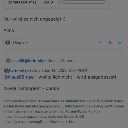
bild für tabelle mit 6 spalten
bisher integriert
Nur wird es nich angezeigt :)
pow
Alina
generic
basic
1 Reply
0
th10
schalter2ch
schalter3ch
@
liv-in-sky
: Absolut Super!
klaus88
dual
K
Habe sie gerade eingebaut - schaut perfekt aus.
schalter1ch
liv-in-sky
wrote on
Jan 14, 2020, 5:07 PM
Ein kleiner Fehler ist mir aufgefallen, aber vielleicht
channel4
last edited by liv-in-sky
Jan 14, 2020, 6:08 PM
Offline
@
klaus88
nee - wollte iich nicht - wird ausgebessert
wolltest du das auch so?
rfbridge
Dadurch wird sowohl in der dritten als auch in der
Im Bereich BASIC hast du die WLAN Werte mit der
ZbBridge
fünften Spalte die Uptime angezeigt
zuviel rumkopiert - danke
Uptime überschrieben:
stdoseS2X
wenn du das einfach ersetzt mit :
teckin
sv
nach einem gelösten Thread wäre es sinnvoll dies in der Überschrift des
ist das weg.
blitzwolf_shp
ersten Posts einzutragen [gelöst]-...
Bitte benutzt das Voting rechts unten
Perfekte Arbeit - Danke vielmals
sonoffDev
im Beitrag wenn er euch geholfen hat.
Forum-Tools:
PicPick
gosundSP1x
https://picpick.app/en/download/ und ScreenToGif
shelly
https://www.screentogif.com/downloads.html
mini