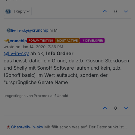
1 Reply
0
@
crunchip
hi M
liv-in-sky
crunchip
FORUM TESTING
MOST ACTIVE
DEVELOPER
ich suche ja tester diese erste version ist arg
Offline
wrote on
Jan 14, 2020, 7:36 PM
beschränkt ich habe mittlerweile noch ein paar
last edited by
@
liv-in-sky
ah ok,
Info Ordner
dazugenommen -- bei mir haben einige geräte
in dernächsten version sollten dann mehr kommen
keinen info ordner und diese zu filternund
das heisst, daher ein Grund, da z.b. Gosund Stekdosen
darzustellen machte probleme
habe auch einne zähler eingebaut, der die anzahl
und Shelly mit Sonoff Software laufen und kein, z.b.
ausgibt
(Sonoff basic) im Wert auftaucht, sondern der
"ursprüngliche Geräte Name
umgestiegen von Proxmox auf Unraid
0
Chaot
@
liv-in-sky
Mir fällt schon was auf. Der Datenpunkt ist
im Info Ordner oder?