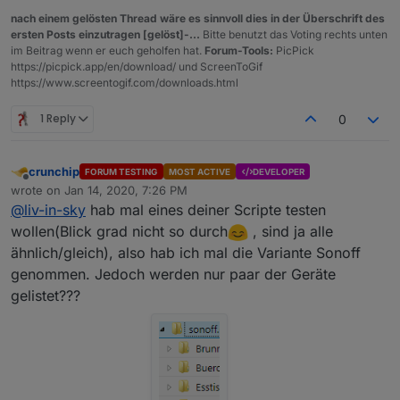
nach einem gelösten Thread wäre es sinnvoll dies in der Überschrift des
ersten Posts einzutragen [gelöst]-...
Bitte benutzt das Voting rechts unten
im Beitrag wenn er euch geholfen hat.
Forum-Tools:
PicPick
https://picpick.app/en/download/ und ScreenToGif
https://www.screentogif.com/downloads.html
1 Reply
0
crunchip
wenn die geräte nicht erreichbar sind:
FORUM TESTING
MOST ACTIVE
DEVELOPER
Offline
wrote on
Jan 14, 2020, 7:26 PM
last edited by
@
liv-in-sky
hab mal eines deiner Scripte testen
wollen(Blick grad nicht so durch
, sind ja alle
ähnlich/gleich), also hab ich mal die Variante Sonoff
genommen. Jedoch werden nur paar der Geräte
gelistet???
sonoff tabelle script mit 8 spalten