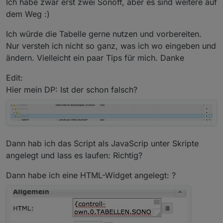
Ich habe zwar erst zwei Sonoff, aber es sind weitere auf
delock
dem Weg :)
wenn die geräte nicht erreichbar sind:
Ich würde die Tabelle gerne nutzen und vorbereiten.
Nur versteh ich nicht so ganz, was ich wo eingeben und
ändern. Vielleicht ein paar Tips für mich. Danke
Edit:
Hier mein DP: Ist der schon falsch?
Dann hab ich das Script als JavaScrip unter Skripte
sonoff tabelle script mit 8 spalten
angelegt und lass es laufen: Richtig?
Dann habe ich eine HTML-Widget angelegt: ?
script mit 6 spalten - es fehlen die switch:
dieses
script mit 6 spalten wird nicht weitergepflegt - daher
alte version
sonoff-6spalten-tabelle.txt