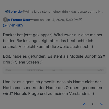
@Alina ja da steht meiner drin - das ganze controll-
liv-in-sky
own .... ist von mir
A Former User
wrote on
Jan 14, 2020, 5:49 PM
?
mache dir einfach unter "0_userdata.0" einen
last edited by A Former User
Jan 14, 2020, 6:58 PM
Offline
@
liv-in-sky
eigenen datenpunkt (typ: zeichenkette)- z.b
SonoffTabelle
und lösche controll-own - den ganze ordner !
Danke; hat jetzt geklappt :) Wird zwar nur eine meiner
dann nimmst du deinen datenpunkt z.b
beiden Basics angezeigt, aber das beobachte ich
"0_userdata.0.SonoffTabelle" und diesen setzt du im
erstmal. Vielleicht kommt die zweite auch noch :)
script unter let dpVIS ein
in der vis gehört auch dein dp rein - nur in klammern
let dpVIS="0_userdata.0.SonoffTabelle"
Edit: habe es gefunden. Es steht als Module Sonoff S2X
{0_userdata.0.SonoffTabelle}
drin :) Siehe Screen :)
Und ist es eigentlich gewollt, dass als Name nicht der
Hostname sondern der Name des Ordners genommen
wird? Nur als Frage und zu meinem Verständnis :)
0