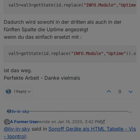
val5
=val3=getState(id.replace(
"INFO.Module"
,
"Uptime"
wenn die geräte nicht erreichbar sind:
Dadurch wird sowohl in der dritten als auch in der
fünften Spalte die Uptime angezeigt
wenn du das einfach ersetzt mit :
val5
=getState(id.replace(
"INFO.Module"
,
"Uptime"
ist das weg.
Perfekte Arbeit - Danke vielmals
1 Reply
0
sonoff tabelle script mit 8 spalten
-------------------------------------------------------
liv-in-sky
script mit 6 spalten - es fehlen die switch:
dieses
-------------------------------------------------------
script mit 6 spalten wird nicht weitergepflegt - daher
NEUE VERSION DES SCRIPT's HIER:
A Former User
wrote on
Jan 14, 2020, 3:42 PM
?
------
alte version
sonoff-6spalten-tabelle.txt
last edited by A Former User
Jan 14, 2020, 4:57 PM
https://forum.iobroker.net/post/601855
Offline
@
liv-in-sky
said in
Sonoff Geräte als HTML Tabelle - Vis
-------------------------------------------------------
- Iqontrol
:
-------------------------------------------------------
hier eine tabelle mit sonoff devices in html zur