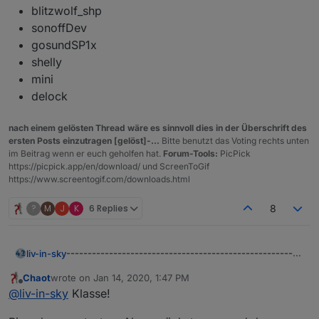
blitzwolf_shp
sonoffDev
gosundSP1x
shelly
mini
delock
nach einem gelösten Thread wäre es sinnvoll dies in der Überschrift des
ersten Posts einzutragen [gelöst]-...
Bitte benutzt das Voting rechts unten
im Beitrag wenn er euch geholfen hat.
Forum-Tools:
PicPick
https://picpick.app/en/download/ und ScreenToGif
https://www.screentogif.com/downloads.html
?
M
J
K
6 Replies
8
-------------------------------------------------------
liv-in-sky
-------------------------------------------------------
NEUE VERSION DES SCRIPT's HIER:
Chaot
wrote on
Jan 14, 2020, 1:47 PM
------
last edited by
https://forum.iobroker.net/post/601855
Offline
@
liv-in-sky
Klasse!
-------------------------------------------------------
-------------------------------------------------------
hier eine tabelle mit sonoff devices in html zur