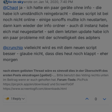
liv-in-sky
wrote on
Jan 14, 2020, 7:40 PM
Der wird bei mir scheinbar nicht geschrieben.
last edited by
Offline
@
Chaot
ja - ich hatte ein paar geräte ohne info - die
Tasmota 8.1.0.2
Kann das möglich sein?
habe ich umständlich reingebracht - dieses script ist bei
noch nicht online - einige sonoffs mußte ich neustarten,
dann kam wieder der info ordner - auch di instanz habe
eich mal neugestartet - seit dem letzten update habe ich
ein paar probleme mit der schnelligkeit des adpters
@
crunchip
vielleicht wird es mit dem neuen script
besser - glaube nicht, dass dies heut noch klappt - eher
morgen
nach einem gelösten Thread wäre es sinnvoll dies in der Überschrift des
ersten Posts einzutragen [gelöst]-...
Bitte benutzt das Voting rechts unten
im Beitrag wenn er euch geholfen hat.
Forum-Tools:
PicPick
https://picpick.app/en/download/ und ScreenToGif
https://www.screentogif.com/downloads.html
1 Reply
0