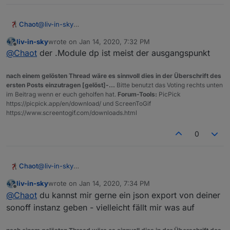
Chaot
@
liv-in-sky
Nö, vermutlich nicht. Ich war zwar gerade mit dem Script
liv-in-sky
wrote on
Jan 14, 2020, 7:32 PM
zu Gange als sich alles aufgehängt hat, aber das hat
last edited by
Offline
@
Chaot
der .Module dp ist meist der ausgangspunkt
bestimmt irgendwelche anderen Gründe.
Jetzt muss ich mal schauen warum bei mir keine Daten
in der Tabelle geschrieben werden.
nach einem gelösten Thread wäre es sinnvoll dies in der Überschrift des
Wie identifizierst du die Module bzw. welcher
ersten Posts einzutragen [gelöst]-...
Bitte benutzt das Voting rechts unten
Datenpunkt wird für die Erkennung benötigt?
im Beitrag wenn er euch geholfen hat.
Forum-Tools:
PicPick
https://picpick.app/en/download/ und ScreenToGif
https://www.screentogif.com/downloads.html
0
Chaot
@
liv-in-sky
Nö, vermutlich nicht. Ich war zwar gerade mit dem Script
liv-in-sky
wrote on
Jan 14, 2020, 7:34 PM
zu Gange als sich alles aufgehängt hat, aber das hat
last edited by
Offline
@
Chaot
du kannst mir gerne ein json export von deiner
bestimmt irgendwelche anderen Gründe.
Jetzt muss ich mal schauen warum bei mir keine Daten
sonoff instanz geben - vielleicht fällt mir was auf
in der Tabelle geschrieben werden.
Wie identifizierst du die Module bzw. welcher