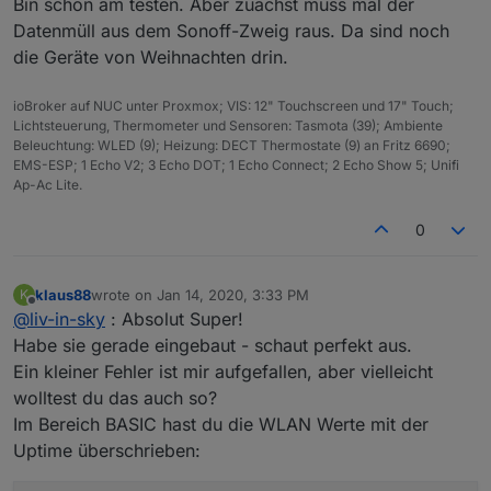
Bin schon am testen. Aber zuächst muss mal der
------
anzeige in iqontrol, vis oder als webseite - die tabelle
Datenmüll aus dem Sonoff-Zweig raus. Da sind noch
kaann verschieden formatiert werden - farben, linien,
wichtig
- ihr müßt euch einen eigenen datenpunkt als
die Geräte von Weihnachten drin.
abstande, schriftart, ...
zeichenkette anlegen und diesen dann im script
grundlage für die einstellung der tabellenparameter
(ganz oben "dpVIS") eingeben
wie legt man einen datenpunkt an:
ist hier :
https://forum.iobroker.net/topic/28021/html-
darunter werden dann die einzelnen devices
https://forum.iobroker.net/post/400338
ioBroker auf NUC unter Proxmox; VIS: 12" Touchscreen und 17" Touch;
table-für-vis-oder-iqontrol-js-und-blockly/96
freigeschalten - steht eine deviceart auf true und ist
das widget ist ein standard html widget und der von
Lichtsteuerung, Thermometer und Sensoren: Tasmota (39); Ambiente
im system nicht enthalten, passiert nix außer das die
euch angelegte datenpunkt wird als binding
Beleuchtung: WLED (9); Heizung: DECT Thermostate (9) an Fritz 6690;
überschrift in der tabelle erscheint und keine geräte
angegeben -also einfach den datenpunkt unter
ein erstes beispiel - es fehlen noch einige
EMS-ESP; 1 Echo V2; 3 Echo DOT; 1 Echo Connect; 2 Echo Show 5; Unifi
da sind
HTML reinschreiben und in klammern setzen {}
sonoffarten - da könnte ich hilfe brauchen, da ich
Ap-Ac Lite.
zusätzlich
wird ein datenpunkt für die anzahl
nicht alle arten habe - also falls es da wünsche gibt -
benötigt - auch den
selbst anlegen
und im script
einfach melden
0
(dpAnzahl) einfügen
klaus88
wrote on
Jan 14, 2020, 3:33 PM
K
last edited by
Offline
@
liv-in-sky
: Absolut Super!
Habe sie gerade eingebaut - schaut perfekt aus.
Ein kleiner Fehler ist mir aufgefallen, aber vielleicht
wolltest du das auch so?
Im Bereich BASIC hast du die WLAN Werte mit der
Uptime überschrieben: