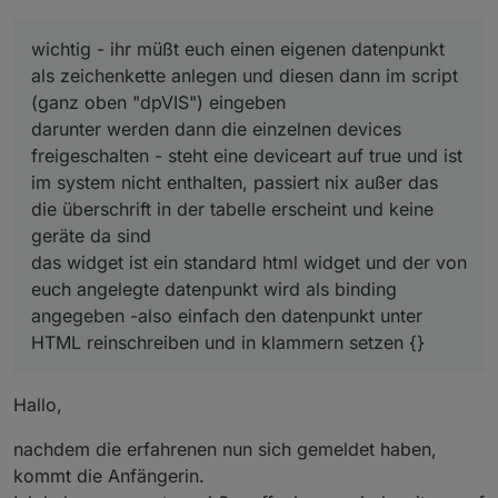
------
bild für tabelle mit 6 spalten
anzeige in iqontrol, vis oder als webseite - die tabelle
kaann verschieden formatiert werden - farben, linien,
wichtig
- ihr müßt euch einen eigenen datenpunkt als
wichtig - ihr müßt euch einen eigenen datenpunkt
abstande, schriftart, ...
zeichenkette anlegen und diesen dann im script
bisher integriert
als zeichenkette anlegen und diesen dann im script
grundlage für die einstellung der tabellenparameter
(ganz oben "dpVIS") eingeben
wie legt man einen datenpunkt an:
ist hier :
https://forum.iobroker.net/topic/28021/html-
(ganz oben "dpVIS") eingeben
darunter werden dann die einzelnen devices
https://forum.iobroker.net/post/400338
pow
table-für-vis-oder-iqontrol-js-und-blockly/96
freigeschalten - steht eine deviceart auf true und ist
das widget ist ein standard html widget und der von
darunter werden dann die einzelnen devices
generic
im system nicht enthalten, passiert nix außer das die
euch angelegte datenpunkt wird als binding
freigeschalten - steht eine deviceart auf true und ist
basic
überschrift in der tabelle erscheint und keine geräte
angegeben -also einfach den datenpunkt unter
ein erstes beispiel - es fehlen noch einige
th10
im system nicht enthalten, passiert nix außer das
da sind
HTML reinschreiben und in klammern setzen {}
sonoffarten - da könnte ich hilfe brauchen, da ich
schalter2ch
zusätzlich
wird ein datenpunkt für die anzahl
die überschrift in der tabelle erscheint und keine
nicht alle arten habe - also falls es da wünsche gibt -
schalter3ch
benötigt - auch den
selbst anlegen
und im script
einfach melden
geräte da sind
dual
(dpAnzahl) einfügen
schalter1ch
das widget ist ein standard html widget und der von
channel4
euch angelegte datenpunkt wird als binding
rfbridge
angegeben -also einfach den datenpunkt unter
ZbBridge
HTML reinschreiben und in klammern setzen {}
stdoseS2X
teckin
sv
Hallo,
blitzwolf_shp
sonoffDev
nachdem die erfahrenen nun sich gemeldet haben,
gosundSP1x
shelly
kommt die Anfängerin.
mini