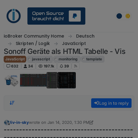
Skip to content
ioBroker Community Home
Deutsch
Skripten / Logik
JavaScript
Sonoff Geräte als HTML Tabelle - Vis
JavaScript
javascript
monitoring
template
632
34
197.1k
39
Log in to reply
liv-in-sky
wrote on
Jan 14, 2020, 1:30 PM
last edited by liv-in-sky
Apr 19, 2023, 10:24 AM
Offline
------------------------------------------
------------------------------------------