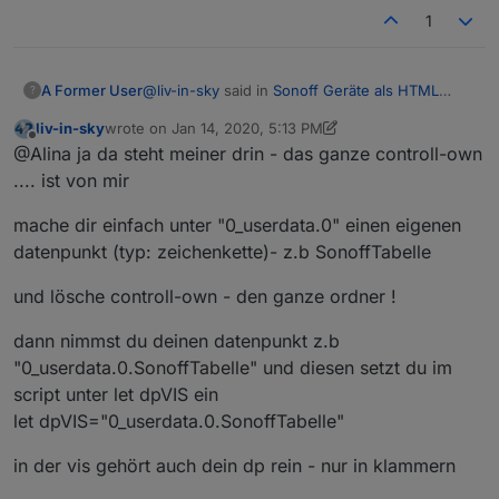
delock
1
@
liv-in-sky
said in
Sonoff Geräte als HTML
A Former User
?
Tabelle - Vis - Iqontrol
:
liv-in-sky
wrote on
Jan 14, 2020, 5:13 PM
last edited by liv-in-sky
Jan 14, 2020, 6:14 PM
Offline
wichtig - ihr müßt euch einen eigenen
@Alina ja da steht meiner drin - das ganze controll-own
datenpunkt als zeichenkette anlegen und
.... ist von mir
Hallo,
diesen dann im script (ganz oben "dpVIS")
eingeben
mache dir einfach unter "0_userdata.0" einen eigenen
nachdem die erfahrenen nun sich gemeldet
darunter werden dann die einzelnen
datenpunkt (typ: zeichenkette)- z.b SonoffTabelle
haben, kommt die Anfängerin.
devices freigeschalten - steht eine
Ich habe zwar erst zwei Sonoff, aber es sind
Ich würde die Tabelle gerne nutzen und
deviceart auf true und ist im system nicht
und lösche controll-own - den ganze ordner !
weitere auf dem Weg :)
vorbereiten. Nur versteh ich nicht so ganz, was
enthalten, passiert nix außer das die
ich wo eingeben und ändern. Vielleicht ein paar
Edit:
überschrift in der tabelle erscheint und
dann nimmst du deinen datenpunkt z.b
Tips für mich. Danke
Hier mein DP: Ist der schon falsch?
keine geräte da sind
Dann hab ich das Script als JavaScrip unter
das widget ist ein standard html widget
"0_userdata.0.SonoffTabelle" und diesen setzt du im
Skripte angelegt und lass es laufen: Richtig?
und der von euch angelegte datenpunkt
script unter let dpVIS ein
Dann habe ich eine HTML-Widget angelegt: ?
wird als binding angegeben -also einfach
let dpVIS="0_userdata.0.SonoffTabelle"
den datenpunkt unter HTML reinschreiben
Nur wird es nich angezeigt :)
und in klammern setzen {}
in der vis gehört auch dein dp rein - nur in klammern
Alina