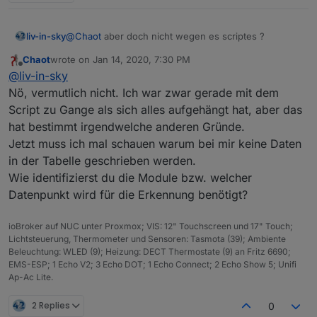
liv-in-sky
@
Chaot
aber doch nicht wegen es scriptes ?
Chaot
wrote on
Jan 14, 2020, 7:30 PM
last edited by
Offline
@
liv-in-sky
Nö, vermutlich nicht. Ich war zwar gerade mit dem
Script zu Gange als sich alles aufgehängt hat, aber das
hat bestimmt irgendwelche anderen Gründe.
Jetzt muss ich mal schauen warum bei mir keine Daten
in der Tabelle geschrieben werden.
Wie identifizierst du die Module bzw. welcher
Datenpunkt wird für die Erkennung benötigt?
ioBroker auf NUC unter Proxmox; VIS: 12" Touchscreen und 17" Touch;
Lichtsteuerung, Thermometer und Sensoren: Tasmota (39); Ambiente
Beleuchtung: WLED (9); Heizung: DECT Thermostate (9) an Fritz 6690;
dein Script
EMS-ESP; 1 Echo V2; 3 Echo DOT; 1 Echo Connect; 2 Echo Show 5; Unifi
Ap-Ac Lite.
2 Replies
0