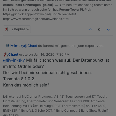
nach einem gelösten Thread wäre es sinnvoll dies in der Überschrift des
Datenpunkt wird für die Erkennung benötigt?
ersten Posts einzutragen [gelöst]-...
Bitte benutzt das Voting rechts unten
im Beitrag wenn er euch geholfen hat.
Forum-Tools:
PicPick
https://picpick.app/en/download/ und ScreenToGif
https://www.screentogif.com/downloads.html
2 Replies
0
liv-in-sky
@
Chaot
du kannst mir gerne ein json export von
deiner sonoff instanz geben - vielleicht fällt mir was
Chaot
wrote on
Jan 14, 2020, 7:36 PM
auf
last edited by
Offline
@
liv-in-sky
Mir fällt schon was auf. Der Datenpunkt ist
im Info Ordner oder?
Der wird bei mir scheinbar nicht geschrieben.
Tasmota 8.1.0.2
Kann das möglich sein?
ioBroker auf NUC unter Proxmox; VIS: 12" Touchscreen und 17" Touch;
Lichtsteuerung, Thermometer und Sensoren: Tasmota (39); Ambiente
Beleuchtung: WLED (9); Heizung: DECT Thermostate (9) an Fritz 6690;
EMS-ESP; 1 Echo V2; 3 Echo DOT; 1 Echo Connect; 2 Echo Show 5; Unifi
Ap-Ac Lite.