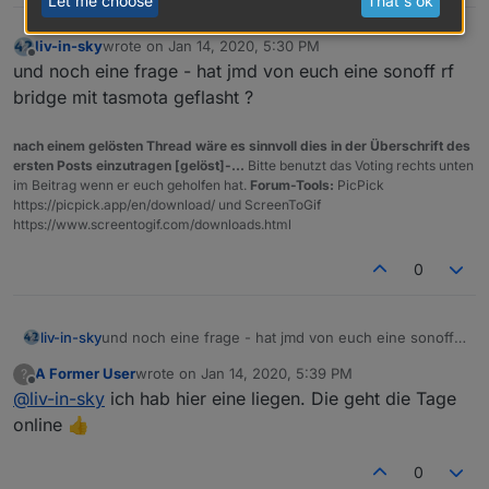
Let me choose
That's ok
liv-in-sky
wrote on
Jan 14, 2020, 5:30 PM
last edited by
Offline
und noch eine frage - hat jmd von euch eine sonoff rf
bridge mit tasmota geflasht ?
nach einem gelösten Thread wäre es sinnvoll dies in der Überschrift des
ersten Posts einzutragen [gelöst]-...
Bitte benutzt das Voting rechts unten
im Beitrag wenn er euch geholfen hat.
Forum-Tools:
PicPick
https://picpick.app/en/download/ und ScreenToGif
https://www.screentogif.com/downloads.html
0
liv-in-sky
und noch eine frage - hat jmd von euch eine sonoff
rf bridge mit tasmota geflasht ?
A Former User
wrote on
Jan 14, 2020, 5:39 PM
?
last edited by
Offline
@
liv-in-sky
ich hab hier eine liegen. Die geht die Tage
online 👍
0