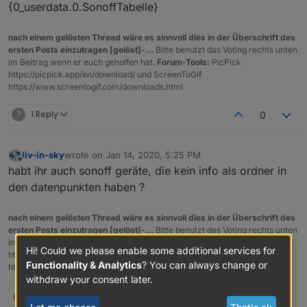
{0_userdata.0.SonoffTabelle}
nach einem gelösten Thread wäre es sinnvoll dies in der Überschrift des
ersten Posts einzutragen [gelöst]-...
Bitte benutzt das Voting rechts unten
im Beitrag wenn er euch geholfen hat.
Forum-Tools:
PicPick
https://picpick.app/en/download/ und ScreenToGif
https://www.screentogif.com/downloads.html
?
1 Reply
0
liv-in-sky
wrote on
Jan 14, 2020, 5:25 PM
last edited by
Offline
habt ihr auch sonoff geräte, die kein info als ordner in
den datenpunkten haben ?
nach einem gelösten Thread wäre es sinnvoll dies in der Überschrift des
ersten Posts einzutragen [gelöst]-...
Bitte benutzt das Voting rechts unten
im Beitrag wenn er euch geholfen hat.
Forum-Tools:
PicPick
Hi! Could we please enable some additional services for
https://picpick.app/en/download/ und ScreenToGif
Functionality & Analytics
? You can always change or
https://www.screentogif.com/downloads.html
withdraw your consent later.
1 Reply
0