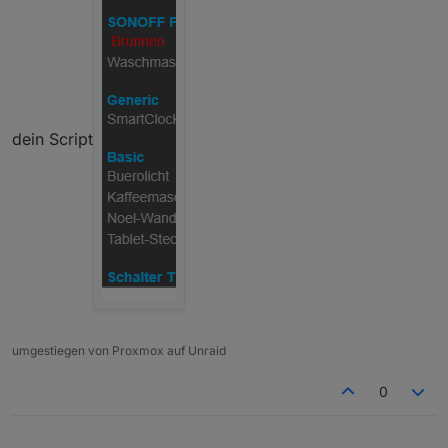
teckin
sv
blitzwolf_shp
sonoffDev
gosundSP1x
shelly
mini
dein Script
delock
umgestiegen von Proxmox auf Unraid
0