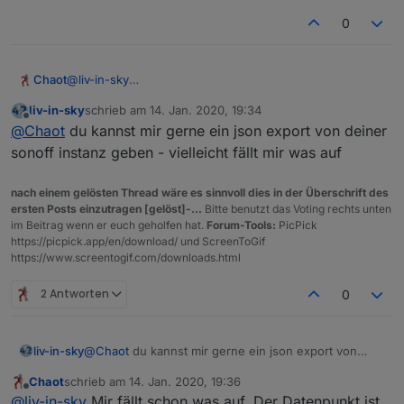
0
Chaot
@
liv-in-sky
Nö, vermutlich nicht. Ich war zwar gerade mit dem Script
liv-in-sky
schrieb am
14. Jan. 2020, 19:34
zu Gange als sich alles aufgehängt hat, aber das hat
zuletzt editiert von
Offline
@
Chaot
du kannst mir gerne ein json export von deiner
bestimmt irgendwelche anderen Gründe.
Jetzt muss ich mal schauen warum bei mir keine Daten
sonoff instanz geben - vielleicht fällt mir was auf
in der Tabelle geschrieben werden.
Wie identifizierst du die Module bzw. welcher
nach einem gelösten Thread wäre es sinnvoll dies in der Überschrift des
Datenpunkt wird für die Erkennung benötigt?
ersten Posts einzutragen [gelöst]-...
Bitte benutzt das Voting rechts unten
im Beitrag wenn er euch geholfen hat.
Forum-Tools:
PicPick
https://picpick.app/en/download/ und ScreenToGif
https://www.screentogif.com/downloads.html
2 Antworten
0
liv-in-sky
@
Chaot
du kannst mir gerne ein json export von
deiner sonoff instanz geben - vielleicht fällt mir was
Chaot
schrieb am
14. Jan. 2020, 19:36
auf
zuletzt editiert von
Offline
@
liv-in-sky
Mir fällt schon was auf. Der Datenpunkt ist