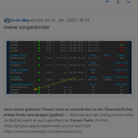
0
liv-in-sky
schrieb am
14. Jan. 2020, 19:43
zuletzt editiert von
Offline
meine sorgenkinder
nach einem gelösten Thread wäre es sinnvoll dies in der Überschrift des
ersten Posts einzutragen [gelöst]-...
Bitte benutzt das Voting rechts unten
im Beitrag wenn er euch geholfen hat.
Forum-Tools:
PicPick
https://picpick.app/en/download/ und ScreenToGif
https://www.screentogif.com/downloads.html