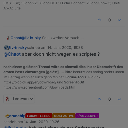
table-für-vis-oder-iqontrol-js-und-blockly/96
freigeschalten - steht eine deviceart auf true und ist
das widget ist ein standard html widget und der von
EMS-ESP; 1 Echo V2; 3 Echo DOT; 1 Echo Connect; 2 Echo Show 5; Unifi
im system nicht enthalten, passiert nix außer das die
euch angelegte datenpunkt wird als binding
Ap-Ac Lite.
überschrift in der tabelle erscheint und keine geräte
angegeben -also einfach den datenpunkt unter
ein erstes beispiel - es fehlen noch einige
da sind
HTML reinschreiben und in klammern setzen {}
sonoffarten - da könnte ich hilfe brauchen, da ich
0
zusätzlich
wird ein datenpunkt für die anzahl
nicht alle arten habe - also falls es da wünsche gibt -
benötigt - auch den
selbst anlegen
und im script
einfach melden
(dpAnzahl) einfügen
Chaot
@
liv-in-sky
So - zweiter Versuch.
Gerade hats mir den Container zerballert - warum auch
liv-in-sky
schrieb am
14. Jan. 2020, 18:38
immer....
zuletzt editiert von
Offline
@
Chaot
aber doch nicht wegen es scriptes ?
nach einem gelösten Thread wäre es sinnvoll dies in der Überschrift des
ersten Posts einzutragen [gelöst]-...
Bitte benutzt das Voting rechts unten
im Beitrag wenn er euch geholfen hat.
Forum-Tools:
PicPick
https://picpick.app/en/download/ und ScreenToGif
https://www.screentogif.com/downloads.html
1 Antwort
0
crunchip
wenn die geräte nicht erreichbar sind:
FORUM TESTING
MOST ACTIVE
DEVELOPER
Offline
schrieb am
14. Jan. 2020, 19:26
zuletzt editiert von