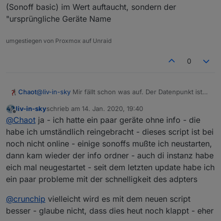
(Sonoff basic) im Wert auftaucht, sondern der
"ursprüngliche Geräte Name
umgestiegen von Proxmox auf Unraid
0
Chaot
@
liv-in-sky
Mir fällt schon was auf. Der Datenpunkt ist
im Info Ordner oder?
liv-in-sky
schrieb am
14. Jan. 2020, 19:40
Der wird bei mir scheinbar nicht geschrieben.
zuletzt editiert von
Offline
@
Chaot
ja - ich hatte ein paar geräte ohne info - die
Tasmota 8.1.0.2
Kann das möglich sein?
habe ich umständlich reingebracht - dieses script ist bei
noch nicht online - einige sonoffs mußte ich neustarten,
dann kam wieder der info ordner - auch di instanz habe
eich mal neugestartet - seit dem letzten update habe ich
ein paar probleme mit der schnelligkeit des adpters
@
crunchip
vielleicht wird es mit dem neuen script
besser - glaube nicht, dass dies heut noch klappt - eher