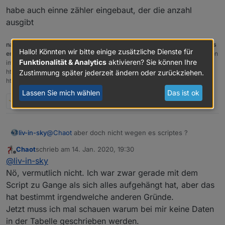
habe auch einne zähler eingebaut, der die anzahl
ausgibt
nach einem gelösten Thread wäre es sinnvoll dies in der Überschrift des
Hallo! Könnten wir bitte einige zusätzliche Dienste für
ersten Posts einzutragen [gelöst]-...
Bitte benutzt das Voting rechts unten
Funktionalität & Analytics
aktivieren? Sie können Ihre
im Beitrag wenn er euch geholfen hat.
Forum-Tools:
PicPick
meine Sonoff-Geräte
https://picpick.app/en/download/ und ScreenToGif
Zustimmung später jederzeit ändern oder zurückziehen.
https://www.screentogif.com/downloads.html
Lassen Sie mich wählen
Das ist ok
1 Antwort
0
liv-in-sky
@
Chaot
aber doch nicht wegen es scriptes ?
Chaot
schrieb am
14. Jan. 2020, 19:30
zuletzt editiert von
Offline
@
liv-in-sky
Nö, vermutlich nicht. Ich war zwar gerade mit dem
Script zu Gange als sich alles aufgehängt hat, aber das
hat bestimmt irgendwelche anderen Gründe.
Jetzt muss ich mal schauen warum bei mir keine Daten
in der Tabelle geschrieben werden.