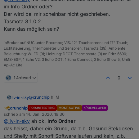
im Info Ordner oder?
Der wird bei mir scheinbar nicht geschrieben.
Tasmota 8.1.0.2
Kann das möglich sein?
ioBroker auf NUC unter Proxmox; VIS: 12" Touchscreen und 17" Touch;
Lichtsteuerung, Thermometer und Sensoren: Tasmota (39); Ambiente
Beleuchtung: WLED (9); Heizung: DECT Thermostate (9) an Fritz 6690;
EMS-ESP; 1 Echo V2; 3 Echo DOT; 1 Echo Connect; 2 Echo Show 5; Unifi
Ap-Ac Lite.
1 Antwort
0
@
crunchip
hi M
liv-in-sky
crunchip
FORUM TESTING
MOST ACTIVE
DEVELOPER
ich suche ja tester diese erste version ist arg
Offline
schrieb am
14. Jan. 2020, 19:36
beschränkt ich habe mittlerweile noch ein paar
zuletzt editiert von
@
liv-in-sky
ah ok,
Info Ordner
dazugenommen -- bei mir haben einige geräte
in dernächsten version sollten dann mehr kommen
keinen info ordner und diese zu filternund
das heisst, daher ein Grund, da z.b. Gosund Stekdosen
darzustellen machte probleme
habe auch einne zähler eingebaut, der die anzahl
und Shelly mit Sonoff Software laufen und kein, z.b.
ausgibt