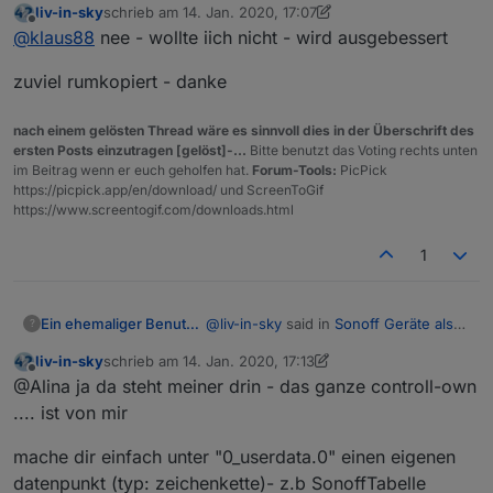
liv-in-sky
schrieb am
14. Jan. 2020, 17:07
Ein kleiner Fehler ist mir aufgefallen, aber vielleicht
zuletzt editiert von liv-in-sky
Offline
@
klaus88
nee - wollte iich nicht - wird ausgebessert
wolltest du das auch so?
Dadurch wird sowohl in der dritten als auch in der
Im Bereich BASIC hast du die WLAN Werte mit der
fünften Spalte die Uptime angezeigt
zuviel rumkopiert - danke
Uptime überschrieben:
wenn du das einfach ersetzt mit :
nach einem gelösten Thread wäre es sinnvoll dies in der Überschrift des
ist das weg.
ersten Posts einzutragen [gelöst]-...
Bitte benutzt das Voting rechts unten
Perfekte Arbeit - Danke vielmals
im Beitrag wenn er euch geholfen hat.
Forum-Tools:
PicPick
https://picpick.app/en/download/ und ScreenToGif
https://www.screentogif.com/downloads.html
1
@
liv-in-sky
said in
Sonoff Geräte als
Ein ehemaliger Benutzer
?
HTML Tabelle - Vis - Iqontrol
:
liv-in-sky
schrieb am
14. Jan. 2020, 17:13
zuletzt editiert von liv-in-sky
Offline
wichtig - ihr müßt euch einen
@Alina ja da steht meiner drin - das ganze controll-own
eigenen datenpunkt als
.... ist von mir
Hallo,
zeichenkette anlegen und diesen
dann im script (ganz oben
mache dir einfach unter "0_userdata.0" einen eigenen
nachdem die erfahrenen nun sich
"dpVIS") eingeben
datenpunkt (typ: zeichenkette)- z.b SonoffTabelle
gemeldet haben, kommt die
darunter werden dann die