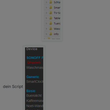
pow
generic
basic
th10
schalter2ch
schalter3ch
dual
schalter1ch
channel4
rfbridge
ZbBridge
stdoseS2X
teckin
sv
blitzwolf_shp
sonoffDev
gosundSP1x
shelly
mini
dein Script
delock