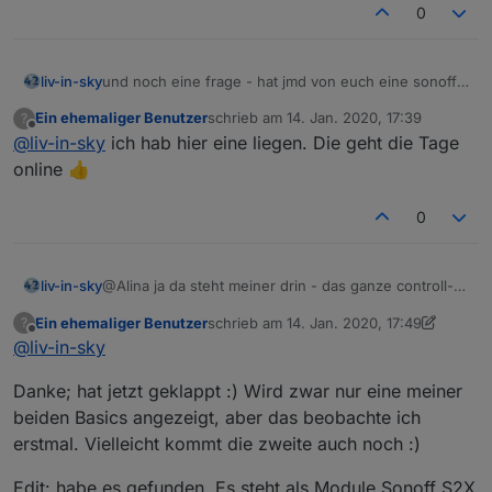
0
liv-in-sky
und noch eine frage - hat jmd von euch eine sonoff
rf bridge mit tasmota geflasht ?
Ein ehemaliger Benutzer
schrieb am
14. Jan. 2020, 17:39
?
zuletzt editiert von
Offline
@
liv-in-sky
ich hab hier eine liegen. Die geht die Tage
online 👍
0
@Alina ja da steht meiner drin - das ganze controll-
liv-in-sky
own .... ist von mir
Ein ehemaliger Benutzer
schrieb am
14. Jan. 2020, 17:49
?
mache dir einfach unter "0_userdata.0" einen
zuletzt editiert von Ein ehemaliger Benutz
Offline
@
liv-in-sky
eigenen datenpunkt (typ: zeichenkette)- z.b
SonoffTabelle
und lösche controll-own - den ganze ordner !
Danke; hat jetzt geklappt :) Wird zwar nur eine meiner
dann nimmst du deinen datenpunkt z.b
beiden Basics angezeigt, aber das beobachte ich
"0_userdata.0.SonoffTabelle" und diesen setzt du im
erstmal. Vielleicht kommt die zweite auch noch :)
script unter let dpVIS ein
in der vis gehört auch dein dp rein - nur in klammern
let dpVIS="0_userdata.0.SonoffTabelle"
Edit: habe es gefunden. Es steht als Module Sonoff S2X