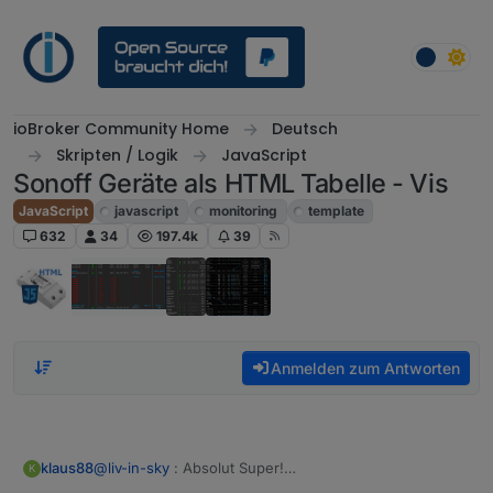
Weiter zum Inhalt
ioBroker Community Home
Deutsch
Skripten / Logik
JavaScript
Sonoff Geräte als HTML Tabelle - Vis
JavaScript
javascript
monitoring
template
632
34
197.4k
39
Anmelden zum Antworten
@
liv-in-sky
: Absolut Super!
klaus88
K
Habe sie gerade eingebaut - schaut perfekt aus.