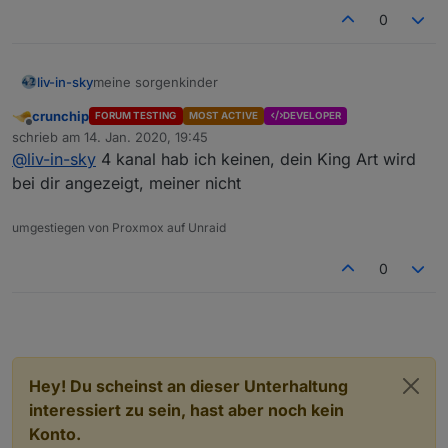
0
meine sorgenkinder
liv-in-sky
crunchip
FORUM TESTING
MOST ACTIVE
DEVELOPER
Offline
schrieb am
14. Jan. 2020, 19:45
zuletzt editiert von
@
liv-in-sky
4 kanal hab ich keinen, dein King Art wird
bei dir angezeigt, meiner nicht
umgestiegen von Proxmox auf Unraid
0
Hey! Du scheinst an dieser Unterhaltung
interessiert zu sein, hast aber noch kein
Konto.