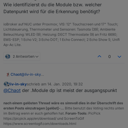
Wie identifizierst du die Module bzw. welcher
Datenpunkt wird für die Erkennung benötigt?
ioBroker auf NUC unter Proxmox; VIS: 12" Touchscreen und 17" Touch;
Lichtsteuerung, Thermometer und Sensoren: Tasmota (39); Ambiente
Beleuchtung: WLED (9); Heizung: DECT Thermostate (9) an Fritz 6690;
dein Script
EMS-ESP; 1 Echo V2; 3 Echo DOT; 1 Echo Connect; 2 Echo Show 5; Unifi
Ap-Ac Lite.
2 Antworten
0
Chaot
@
liv-in-sky
Nö, vermutlich nicht. Ich war zwar gerade mit dem Script
liv-in-sky
schrieb am
14. Jan. 2020, 19:32
zu Gange als sich alles aufgehängt hat, aber das hat
zuletzt editiert von
Offline
@
Chaot
der .Module dp ist meist der ausgangspunkt
bestimmt irgendwelche anderen Gründe.
Jetzt muss ich mal schauen warum bei mir keine Daten
in der Tabelle geschrieben werden.
nach einem gelösten Thread wäre es sinnvoll dies in der Überschrift des
Wie identifizierst du die Module bzw. welcher
ersten Posts einzutragen [gelöst]-...
Bitte benutzt das Voting rechts unten
Datenpunkt wird für die Erkennung benötigt?
im Beitrag wenn er euch geholfen hat.
Forum-Tools:
PicPick
https://picpick.app/en/download/ und ScreenToGif
https://www.screentogif.com/downloads.html