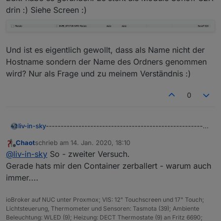
{0_userdata.0.SonoffTabelle}
drin :) Siehe Screen :)
Und ist es eigentlich gewollt, dass als Name nicht der
Hostname sondern der Name des Ordners genommen
wird? Nur als Frage und zu meinem Verständnis :)
0
-------------------------------------------------------
liv-in-sky
-------------------------------------------------------
NEUE VERSION DES SCRIPT's HIER:
Chaot
schrieb am
14. Jan. 2020, 18:10
------
zuletzt editiert von
https://forum.iobroker.net/post/601855
Offline
@
liv-in-sky
So - zweiter Versuch.
-------------------------------------------------------
Gerade hats mir den Container zerballert - warum auch
-------------------------------------------------------
hier eine tabelle mit sonoff devices in html zur
immer....
------
anzeige in iqontrol, vis oder als webseite - die tabelle
kaann verschieden formatiert werden - farben, linien,
wichtig
- ihr müßt euch einen eigenen datenpunkt als
abstande, schriftart, ...
zeichenkette anlegen und diesen dann im script
ioBroker auf NUC unter Proxmox; VIS: 12" Touchscreen und 17" Touch;
grundlage für die einstellung der tabellenparameter
(ganz oben "dpVIS") eingeben
wie legt man einen datenpunkt an:
Lichtsteuerung, Thermometer und Sensoren: Tasmota (39); Ambiente
ist hier :
https://forum.iobroker.net/topic/28021/html-
darunter werden dann die einzelnen devices
https://forum.iobroker.net/post/400338
Beleuchtung: WLED (9); Heizung: DECT Thermostate (9) an Fritz 6690;