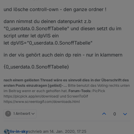
Anfängerin.
Ich würde die Tabelle gerne nutzen
einzelnen devices freigeschalten
und lösche controll-own - den ganze ordner !
Ich habe zwar erst zwei Sonoff, aber
und vorbereiten. Nur versteh ich nicht
- steht eine deviceart auf true
es sind weitere auf dem Weg :)
so ganz, was ich wo eingeben und
Edit:
und ist im system nicht enthalten,
dann nimmst du deinen datenpunkt z.b
ändern. Vielleicht ein paar Tips für
Hier mein DP: Ist der schon falsch?
passiert nix außer das die
mich. Danke
Dann hab ich das Script als JavaScrip
überschrift in der tabelle
"0_userdata.0.SonoffTabelle" und diesen setzt du im
unter Skripte angelegt und lass es
erscheint und keine geräte da
script unter let dpVIS ein
laufen: Richtig?
Dann habe ich eine HTML-Widget
sind
let dpVIS="0_userdata.0.SonoffTabelle"
angelegt: ?
das widget ist ein standard html
Nur wird es nich angezeigt :)
widget und der von euch
in der vis gehört auch dein dp rein - nur in klammern
angelegte datenpunkt wird als
binding angegeben -also einfach
Alina
{0_userdata.0.SonoffTabelle}
den datenpunkt unter HTML
reinschreiben und in klammern
setzen {}
nach einem gelösten Thread wäre es sinnvoll dies in der Überschrift des
ersten Posts einzutragen [gelöst]-...
Bitte benutzt das Voting rechts unten
im Beitrag wenn er euch geholfen hat.
Forum-Tools:
PicPick
https://picpick.app/en/download/ und ScreenToGif
https://www.screentogif.com/downloads.html
?
1 Antwort
0
liv-in-sky
schrieb am
14. Jan. 2020, 17:25
zuletzt editiert von