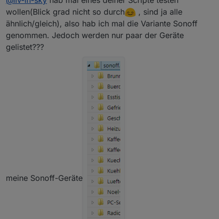
@
liv-in-sky
hab mal eines deiner Scripte testen
wollen(Blick grad nicht so durch
, sind ja alle
ähnlich/gleich), also hab ich mal die Variante Sonoff
genommen. Jedoch werden nur paar der Geräte
gelistet???
sonoff tabelle script mit 8 spalten
script mit 6 spalten - es fehlen die switch:
dieses
script mit 6 spalten wird nicht weitergepflegt - daher
alte version
sonoff-6spalten-tabelle.txt
bild für tabelle mit 6 spalten
meine Sonoff-Geräte
bisher integriert