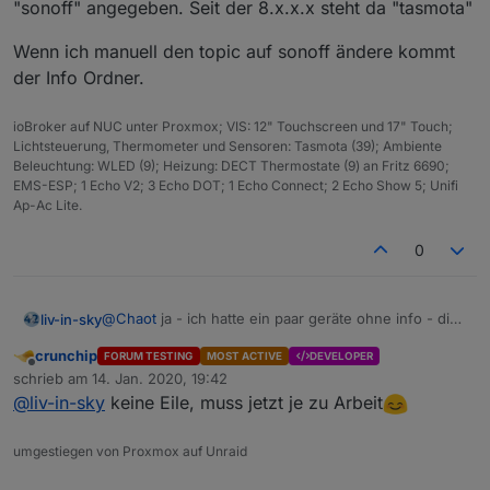
"sonoff" angegeben. Seit der 8.x.x.x steht da "tasmota"
Wenn ich manuell den topic auf sonoff ändere kommt
der Info Ordner.
ioBroker auf NUC unter Proxmox; VIS: 12" Touchscreen und 17" Touch;
Lichtsteuerung, Thermometer und Sensoren: Tasmota (39); Ambiente
Beleuchtung: WLED (9); Heizung: DECT Thermostate (9) an Fritz 6690;
EMS-ESP; 1 Echo V2; 3 Echo DOT; 1 Echo Connect; 2 Echo Show 5; Unifi
Ap-Ac Lite.
0
@
Chaot
ja - ich hatte ein paar geräte ohne info - die
liv-in-sky
habe ich umständlich reingebracht - dieses script ist
crunchip
FORUM TESTING
MOST ACTIVE
DEVELOPER
bei noch nicht online - einige sonoffs mußte ich
@
crunchip
vielleicht wird es mit dem neuen script
Offline
schrieb am
14. Jan. 2020, 19:42
neustarten, dann kam wieder der info ordner - auch
besser - glaube nicht, dass dies heut noch klappt -
zuletzt editiert von
@
liv-in-sky
keine Eile, muss jetzt je zu Arbeit
di instanz habe eich mal neugestartet - seit dem
eher morgen
letzten update habe ich ein paar probleme mit der
schnelligkeit des adpters
umgestiegen von Proxmox auf Unraid