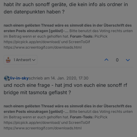
Offline
habt ihr auch sonoff geräte, die kein info als ordner in
den datenpunkten haben ?
nach einem gelösten Thread wäre es sinnvoll dies in der Überschrift des
ersten Posts einzutragen [gelöst]-...
Bitte benutzt das Voting rechts unten
im Beitrag wenn er euch geholfen hat.
Forum-Tools:
PicPick
https://picpick.app/en/download/ und ScreenToGif
https://www.screentogif.com/downloads.html
1 Antwort
0
liv-in-sky
schrieb am
14. Jan. 2020, 17:30
zuletzt editiert von
Offline
und noch eine frage - hat jmd von euch eine sonoff rf
bridge mit tasmota geflasht ?
nach einem gelösten Thread wäre es sinnvoll dies in der Überschrift des
ersten Posts einzutragen [gelöst]-...
Bitte benutzt das Voting rechts unten
im Beitrag wenn er euch geholfen hat.
Forum-Tools:
PicPick
https://picpick.app/en/download/ und ScreenToGif
https://www.screentogif.com/downloads.html