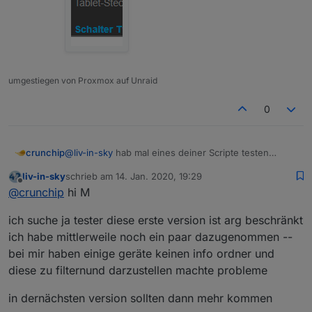
umgestiegen von Proxmox auf Unraid
0
crunchip
@
liv-in-sky
hab mal eines deiner Scripte testen
wollen(Blick grad nicht so durch
, sind ja alle
liv-in-sky
schrieb am
14. Jan. 2020, 19:29
ähnlich/gleich), also hab ich mal die Variante Sonoff
zuletzt editiert von
Offline
@
crunchip
hi M
genommen. Jedoch werden nur paar der Geräte
gelistet???
ich suche ja tester diese erste version ist arg beschränkt
ich habe mittlerweile noch ein paar dazugenommen --
bei mir haben einige geräte keinen info ordner und
diese zu filternund darzustellen machte probleme
in dernächsten version sollten dann mehr kommen