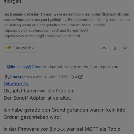
morgen
nach einem gelösten Thread wäre es sinnvoll dies in der Überschrift des
ersten Posts einzutragen [gelöst]-...
Bitte benutzt das Voting rechts unten
im Beitrag wenn er euch geholfen hat.
Forum-Tools:
PicPick
https://picpick.app/en/download/ und ScreenToGif
https://www.screentogif.com/downloads.html
1 Antwort
0
liv-in-sky
@
Chaot
du kannst mir gerne ein json export von
deiner sonoff instanz geben - vielleicht fällt mir was
Chaot
schrieb am
14. Jan. 2020, 19:41
auf
zuletzt editiert von Chaot
Offline
@
liv-in-sky
Ok, jetzt haben wir ein Problem.
Der Sonoff Adpter ist veraltet.
Ich habe gerade den Grund gefunden warum kein Info
Ordner geschrieben wird:
In der Firmware vor 8.x.x.x war bei MQTT als Topic