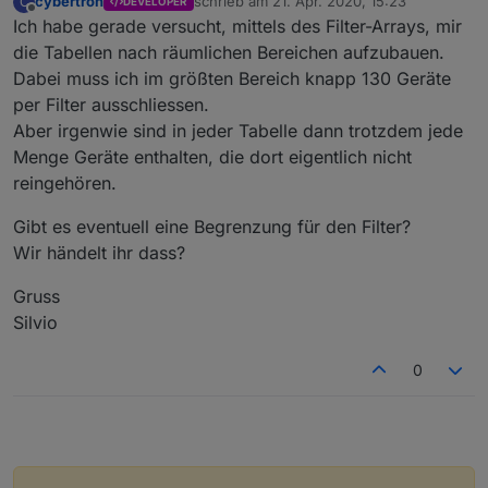
cybertron
schrieb am
21. Apr. 2020, 15:23
C
DEVELOPER
zuletzt editiert von
Offline
Ich habe gerade versucht, mittels des Filter-Arrays, mir
die Tabellen nach räumlichen Bereichen aufzubauen.
Dabei muss ich im größten Bereich knapp 130 Geräte
per Filter ausschliessen.
Aber irgenwie sind in jeder Tabelle dann trotzdem jede
Menge Geräte enthalten, die dort eigentlich nicht
reingehören.
Gibt es eventuell eine Begrenzung für den Filter?
Wir händelt ihr dass?
Gruss
Silvio
0