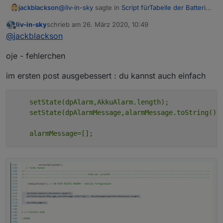
@
liv-in-sky
sagte in
Script fürTabelle der Batterie
jackblackson
Zustände
:
liv-in-sky
schrieb am
26. März 2020, 10:49
zuletzt editiert von
Offline
@
jackblackson
der einfachheit halber würde
@
jackblackson
ich die gruppen ins filterarray legen
Passt, dann mach ich es so - schaut jetzt sehr
oje - fehlerchen
gut aus!
so oft kommt da ja nichts dazu
Nur das hier ist interessant:
im ersten post ausgebessert : du kannst auch einfach
Es ist jetzt alles Grün, AkkuALarm ist 0, aber bei
    setState(dpAlarm,AkkuAlarm.length);

AkkuMessage steht noch was.
    setState(dpAlarmMessage,alarmMessage.toString());