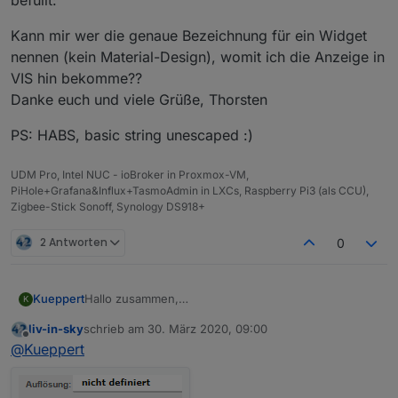
Kann mir wer die genaue Bezeichnung für ein Widget
nennen (kein Material-Design), womit ich die Anzeige in
VIS hin bekomme??
Danke euch und viele Grüße, Thorsten
PS: HABS, basic string unescaped :)
UDM Pro, Intel NUC - ioBroker in Proxmox-VM,
PiHole+Grafana&Influx+TasmoAdmin in LXCs, Raspberry Pi3 (als CCU),
Zigbee-Stick Sonoff, Synology DS918+
2 Antworten
0
Hallo zusammen,
Kueppert
K
ich habe mir die letzten 200 Posts angeschaut
liv-in-sky
schrieb am
30. März 2020, 09:00
(natürlich auch den 1.). Skript läuft bei mir auf
Kann mir wer die genaue Bezeichnung für ein
zuletzt editiert von
Offline
@
Kueppert
Anhieb.
Widget nennen (kein Material-Design), womit ich die
Nun stelle ich mich allerdings vermutlich etwas zu
Anzeige in VIS hin bekomme??
PS: HABS, basic string unescaped :)
blöde an bei der EInbindung in VIS via Widget. Habe
Danke euch und viele Grüße, Thorsten