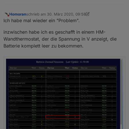
Homoran
schrieb am
30. März 2020, 09:58
zuletzt editiert von Homoran
Nicht stören
Ich habe mal wieder ein "Problem".
inzwischen habe ich es geschafft in einem HM-
Wandthermostat, der die Spannung in V anzeigt, die
Batterie komplett leer zu bekommen.