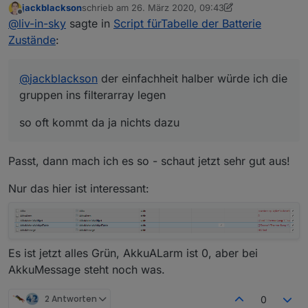
jackblackson
schrieb am
26. März 2020, 09:43
so oft kommt da ja nichts dazu
zuletzt editiert von jackblackson
Offline
@
liv-in-sky
sagte in
Script fürTabelle der Batterie
Zustände
:
@
jackblackson
der einfachheit halber würde ich die
gruppen ins filterarray legen
so oft kommt da ja nichts dazu
Passt, dann mach ich es so - schaut jetzt sehr gut aus!
Nur das hier ist interessant:
Es ist jetzt alles Grün, AkkuALarm ist 0, aber bei
AkkuMessage steht noch was.
2 Antworten
0