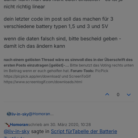
nicht richtig linear
dein letzter code im post soll das machen für 3
verschiedene battery typen 1,5 und 3 und 5V
wenn die daten falsch sind, bitte bescheid geben -
damit ich das ändern kann
Jetzt suche ich im Code die Stelle wo warn und
nach einem gelösten Thread wäre es sinnvoll dies in der Überschrift des
ALARM eingestellt werden und finde nur 25/40 (was
ersten Posts einzutragen [gelöst]-...
Bitte benutzt das Voting rechts unten
auch immer) und die bigBattery:
let HTMLbrandSetting="b"                    
im Beitrag wenn er euch geholfen hat.
Forum-Tools:
PicPick
https://picpick.app/en/download/ und ScreenToGif
var battAlarm=25;                           
EDIT:
https://www.screentogif.com/downloads.html
var battAlarmWarning=40;                    
sollte es das hier sein????
               else {

// ------------------------    hier einstell
0
                     if (val1helper<=1.5){

var tradfri=true;

                        if (val1helper<1.1) 
var hue=false;

                        {val2=symbolWARN;jso
var hueExt=false;

@
Homoran
liv-in-sky
                        if (val1helper<1.1) 
var homematic=true;

soweit ich mich erinnere:
                           {val1=(" <font co
var homematicIp=true;

Homoran
schrieb am
30. März 2020, 10:28
ich habe das nach deinen vorgaben programmiert -
dein letzter code im post soll das machen für 3
zuletzt editiert von
                         json3_1=Math.abs((v
Nicht stören
var xiaomi=false;                           
@
liv-in-sky
sagte in
Script fürTabelle der Batterie
daher kann man das nicht oben einstellen - es ist ja
verschiedene battery typen 1,5 und 3 und 5V
                        if (val1helper<1.1) 
var fritzDect=false;

nicht richtig linear
wenn die daten falsch sind, bitte bescheid geben -