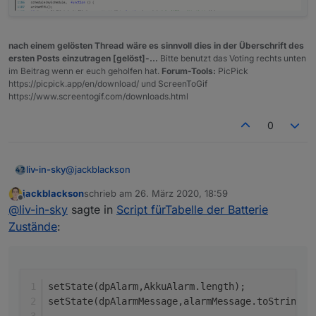
nach einem gelösten Thread wäre es sinnvoll dies in der Überschrift des
ersten Posts einzutragen [gelöst]-...
Bitte benutzt das Voting rechts unten
im Beitrag wenn er euch geholfen hat.
Forum-Tools:
PicPick
https://picpick.app/en/download/ und ScreenToGif
https://www.screentogif.com/downloads.html
0
@
jackblackson
liv-in-sky
jackblackson
schrieb am
26. März 2020, 18:59
oje - fehlerchen
zuletzt editiert von
Offline
@
liv-in-sky
sagte in
Script fürTabelle der Batterie
im ersten post ausgebessert : du kannst auch
Zustände
:
einfach
    setState(dpAlarm,AkkuAlarm.length);

    setState(dpAlarmMessage,alarmMessage.toS
setState(dpAlarm,AkkuAlarm.length);
setState(dpAlarmMessage,alarmMessage.toString()