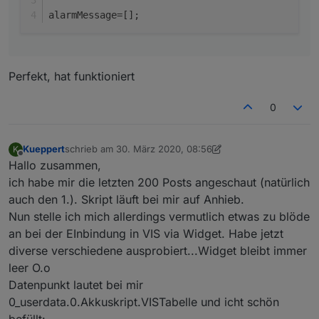
alarmMessage=[];
Perfekt, hat funktioniert
0
Kueppert
schrieb am
30. März 2020, 08:56
K
zuletzt editiert von Kueppert
Offline
Hallo zusammen,
ich habe mir die letzten 200 Posts angeschaut (natürlich
auch den 1.). Skript läuft bei mir auf Anhieb.
Nun stelle ich mich allerdings vermutlich etwas zu blöde
an bei der EInbindung in VIS via Widget. Habe jetzt
diverse verschiedene ausprobiert...Widget bleibt immer
leer O.o
Datenpunkt lautet bei mir
0_userdata.0.Akkuskript.VISTabelle und icht schön
befüllt: