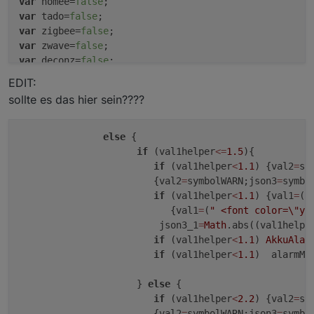
var
 homee=
false
var
 tado=
false
var
 zigbee=
false
var
 zwave=
false
var
 deconz=
false
var
 iogo=
false
;                                     
EDIT:
var
 fullyBrowser=
false
;                             
sollte es das hier sein????
var
 handy1=
false
;                                   
var
 handy2=
false
;

else
 {

//f          ür spezialisten bei devices mit über 3 
if
 (val1helper
<=
1.5
){

var
 bigBattAlarm=
3.7
; 
var
 bigBattWarn=
4.1
; 
//WICHTIG
if
 (val1helper
<
1.1
) {val2
=
sy
                        {val2
=
symbolWARN;json3
=
symbo
if
 (val1helper
<
1.1
) {val1
=
(
"
                           {val1
=
(
" <font color=
\"
ye
                         json3_1
=
Math
.abs((val1helpe
if
 (val1helper
<
1.1
) 
AkkuAlar
if
 (val1helper
<
1.1
)  alarmMes
                     } 
else
 {        

if
 (val1helper
<
2.2
) {val2
=
sy
                        {val2
=
symbolWARN;json3
=
symbo