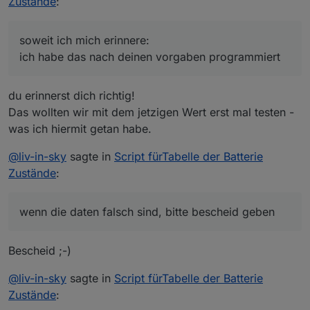
Zustände
:
                        if (val1helper<1.1) 
var netatmo=false;

damit ich das ändern kann
var homee=false;

                     } else {        

var tado=false;

soweit ich mich erinnere:
                        if (val1helper<2.2) 
var zigbee=false;

ich habe das nach deinen vorgaben programmiert
                        {val2=symbolWARN;jso
var zwave=false;

                        if (val1helper<2.2) 
var deconz=false;

                           {val1=(" <font co
var iogo=false;                             
du erinnerst dich richtig!
                        json3_1=Math.abs((va
var fullyBrowser=false;                     
                        if (val1helper<2.2) 
Das wollten wir mit dem jetzigen Wert erst mal testen -
var handy1=false;                           
var handy2=false;

was ich hiermit getan habe.
//f          ür spezialisten bei devices mit
@
liv-in-sky
sagte in
Script fürTabelle der Batterie
Zustände
:
wenn die daten falsch sind, bitte bescheid geben
Bescheid ;-)
@
liv-in-sky
sagte in
Script fürTabelle der Batterie
Zustände
: