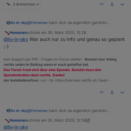
2 Antworten
0
liv-in-sky
@
Homoran
kann dich da eigentlich garnicht
unterstützen - ich warte, bis du die daten hast und
Homoran
schrieb am
30. März 2020, 12:26
ich sie im template (script) eingeben kann
zuletzt editiert von
Nicht stören
@
liv-in-sky
War auch nur zu Info und genau so geplant
;-)
kein Support per PN! - Fragen im Forum stellen -
Benutzt das Voting
rechts unten im Beitrag wenn er euch geholfen hat.
Das Forum freut sich über eine Spende. Benutzt dazu den
Spendenbutton oben rechts. Danke!
der Installationsfixer:
curl -fsL https://iobroker.net/fix.sh | bash -
0
liv-in-sky
@
Homoran
kann dich da eigentlich garnicht
unterstützen - ich warte, bis du die daten hast und
Homoran
schrieb am
30. März 2020, 12:58
ich sie im template (script) eingeben kann
zuletzt editiert von Homoran
Nicht stören
@
liv-in-sky