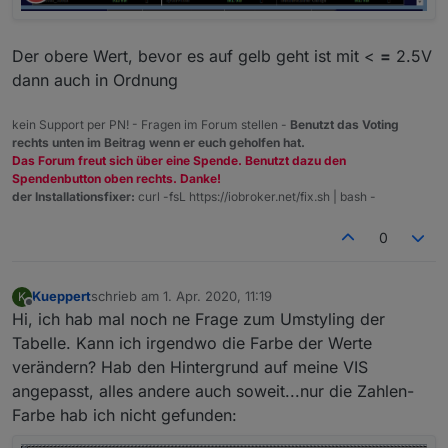
Der obere Wert, bevor es auf gelb geht ist mit <
=
2.5V
dann auch in Ordnung
kein Support per PN! - Fragen im Forum stellen -
Benutzt das Voting
rechts unten im Beitrag wenn er euch geholfen hat.
Das Forum freut sich über eine Spende. Benutzt dazu den
Spendenbutton oben rechts. Danke!
der Installationsfixer:
curl -fsL https://iobroker.net/fix.sh | bash -
0
Kueppert
schrieb am
1. Apr. 2020, 11:19
K
zuletzt editiert von
Offline
Hi, ich hab mal noch ne Frage zum Umstyling der
Tabelle. Kann ich irgendwo die Farbe der Werte
verändern? Hab den Hintergrund auf meine VIS
angepasst, alles andere auch soweit...nur die Zahlen-
Farbe hab ich nicht gefunden: