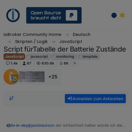
Weiter zum Inhalt
ioBroker Community Home
Deutsch
Skripten / Logik
JavaScript
Script fürTabelle der Batterie Zustände
JavaScript
javascript
monitoring
template
1.4k
67
630.6k
86
+25
Anmelden zum Antworten
@
jackblackson
der einfachheit halber würde ich die
liv-in-sky
gruppen ins filterarray legen