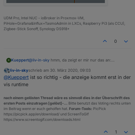
UDM Pro, Intel NUC - ioBroker in Proxmox-VM,
PiHole+Grafana&Influx+TasmoAdmin in LXCs, Raspberry Pi3 (als CCU),
Zigbee-Stick Sonoff, Synology DS918+
datenpunkt in geschweifte klammern setzen
0
Kueppert
@
liv-in-sky
hmm, da zeigt er mir nur das an:
K
liv-in-sky
schrieb am
30. März 2020, 09:03
zuletzt editiert von
Offline
@
Kueppert
ist so richtig - die anzeige kommt erst in der
vis runtime
nach einem gelösten Thread wäre es sinnvoll dies in der Überschrift des
ersten Posts einzutragen [gelöst]-...
Bitte benutzt das Voting rechts unten
im Beitrag wenn er euch geholfen hat.
Forum-Tools:
PicPick
https://picpick.app/en/download/ und ScreenToGif
https://www.screentogif.com/downloads.html
1