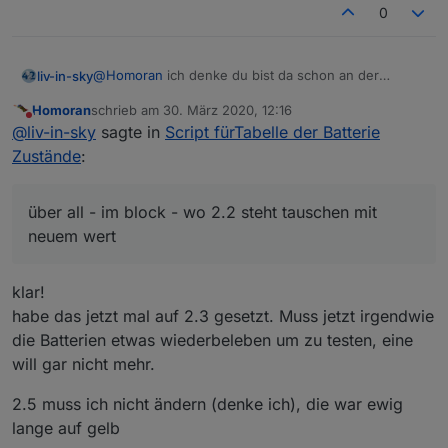
0
wollte ich aber vorher testen.
In diesem Fall ist es ein Gerät mit 2x1,5V (also 3V
@
Homoran
ich denke du bist da schon an der
liv-in-sky
Nennspannung), das bei/nach 2,3V schon wirklich
richtigen stelle - aber wahrscheinlich mußt du auch
leer ist.
sollte es das hier sein
if (val1helper<2.2)
Homoran
schrieb am
30. März 2020, 12:16
die zeilen darunter noch anpassen
über all - im block - wo 2.2 steht tauschen mit neuem
zuletzt editiert von
die ALARM-schwelle sollte also mindestens 2.3 ggf.
{val2=symbolKO;json3=symbolKO} else if
Nicht stören
@
liv-in-sky
sagte in
Script fürTabelle der Batterie
wert
sogar schon 2.4V sein.
(val1helper<=2.5 && val1helper>=2.2)
würde
wenn du den 2.5 änderst gilt das auch
Zustände
:
ich das mal auf eigen Faust erst mal bei mir testen
über all - im block - wo 2.2 steht tauschen mit
neuem wert
klar!
habe das jetzt mal auf 2.3 gesetzt. Muss jetzt irgendwie
die Batterien etwas wiederbeleben um zu testen, eine
will gar nicht mehr.
2.5 muss ich nicht ändern (denke ich), die war ewig
lange auf gelb