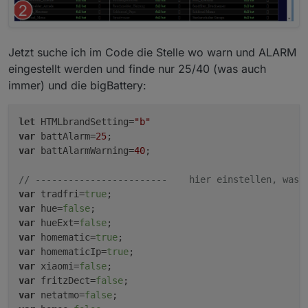
Jetzt suche ich im Code die Stelle wo warn und ALARM
eingestellt werden und finde nur 25/40 (was auch
immer) und die bigBattery:
let
 HTMLbrandSetting=
"b"
var
 battAlarm=
25
;                                   
var
 battAlarmWarning=
40
;                            
// ------------------------    hier einstellen, was 
var
 tradfri=
true
var
 hue=
false
var
 hueExt=
false
var
 homematic=
true
var
 homematicIp=
true
var
 xiaomi=
false
;                                   
var
 fritzDect=
false
var
 netatmo=
false