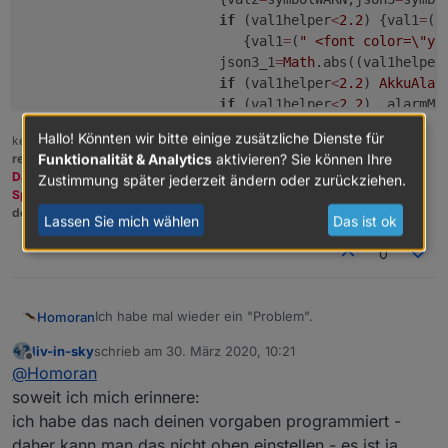
if
 (val1helper
<
2.2
) {val1
=
(
"
                           {val1
=
(
" <font color=
\"
ye
                        json3_1
=
Math
.abs((val1helper
if
 (val1helper
<
2.2
) 
AkkuAlar
if
 (val1helper
<
2.2
Hallo! Könnten wir bitte einige zusätzliche Dienste für
kein Support per PN! - Fragen im Forum stellen -
Benutzt das Voting
Funktionalität & Analytics
aktivieren? Sie können Ihre
rechts unten im Beitrag wenn er euch geholfen hat.
Das Forum freut sich über eine Spende. Benutzt dazu den
Zustimmung später jederzeit ändern oder zurückziehen.
Spendenbutton oben rechts. Danke!
der Installationsfixer:
curl -fsL https://iobroker.net/fix.sh | bash -
Lassen Sie mich wählen
Das ist ok
0
Ich habe mal wieder ein "Problem".
Homoran
liv-in-sky
schrieb am
30. März 2020, 10:21
inzwischen habe ich es geschafft in einem HM-
zuletzt editiert von
Offline
@
Homoran
Wandthermostat, der die Spannung in V anzeigt, die
Batterie komplett leer zu bekommen.
soweit ich mich erinnere:
ich habe das nach deinen vorgaben programmiert -
daher kann man das nicht oben einstellen - es ist ja