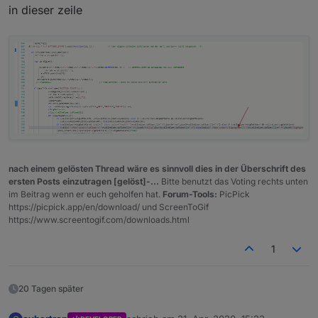
in dieser zeile
Bestimmt simpel - für jemanden der weiß, wo es
steht ^^
DAnke euch und vG, Thorsten
nach einem gelösten Thread wäre es sinnvoll dies in der Überschrift des
ersten Posts einzutragen [gelöst]-...
Bitte benutzt das Voting rechts unten
im Beitrag wenn er euch geholfen hat.
Forum-Tools:
PicPick
https://picpick.app/en/download/ und ScreenToGif
https://www.screentogif.com/downloads.html
1
20 Tagen später