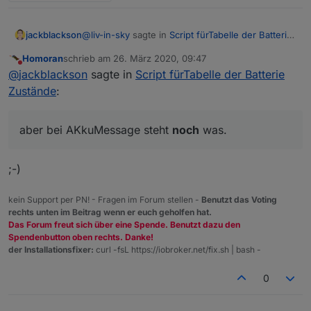
@
liv-in-sky
sagte in
Script fürTabelle der Batterie
jackblackson
Zustände
:
Homoran
schrieb am
26. März 2020, 09:47
zuletzt editiert von
Nicht stören
@
jackblackson
der einfachheit halber würde
@
jackblackson
sagte in
Script fürTabelle der Batterie
ich die gruppen ins filterarray legen
Zustände
:
Passt, dann mach ich es so - schaut jetzt sehr
gut aus!
so oft kommt da ja nichts dazu
Nur das hier ist interessant:
aber bei AKkuMessage steht
noch
was.
Es ist jetzt alles Grün, AkkuALarm ist 0, aber bei
;-)
AkkuMessage steht noch was.
kein Support per PN! - Fragen im Forum stellen -
Benutzt das Voting
rechts unten im Beitrag wenn er euch geholfen hat.
Das Forum freut sich über eine Spende. Benutzt dazu den
Spendenbutton oben rechts. Danke!
der Installationsfixer:
curl -fsL https://iobroker.net/fix.sh | bash -
0