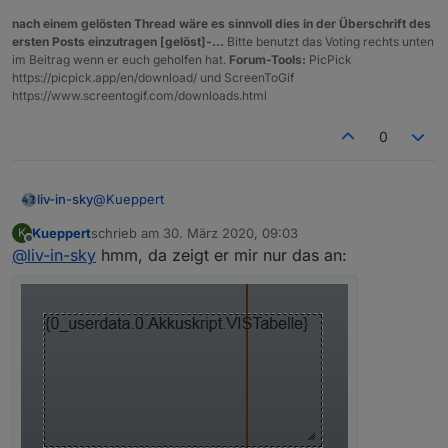
nach einem gelösten Thread wäre es sinnvoll dies in der Überschrift des
ersten Posts einzutragen [gelöst]-...
Bitte benutzt das Voting rechts unten
im Beitrag wenn er euch geholfen hat.
Forum-Tools:
PicPick
https://picpick.app/en/download/ und ScreenToGif
https://www.screentogif.com/downloads.html
0
@
Kueppert
liv-in-sky
Kueppert
schrieb am
30. März 2020, 09:03
K
und das eintragen
zuletzt editiert von
Offline
@
liv-in-sky
hmm, da zeigt er mir nur das an: