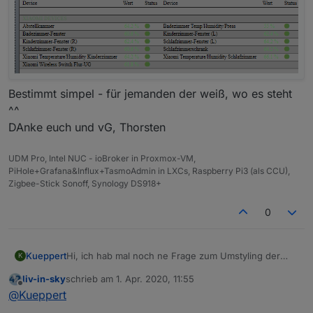
Bestimmt simpel - für jemanden der weiß, wo es steht
^^
DAnke euch und vG, Thorsten
UDM Pro, Intel NUC - ioBroker in Proxmox-VM,
PiHole+Grafana&Influx+TasmoAdmin in LXCs, Raspberry Pi3 (als CCU),
Zigbee-Stick Sonoff, Synology DS918+
0
Kueppert
Hi, ich hab mal noch ne Frage zum Umstyling der
K
Tabelle. Kann ich irgendwo die Farbe der Werte
liv-in-sky
schrieb am
1. Apr. 2020, 11:55
verändern? Hab den Hintergrund auf meine VIS
zuletzt editiert von
Offline
@
Kueppert
angepasst, alles andere auch soweit...nur die
Zahlen-Farbe hab ich nicht gefunden: