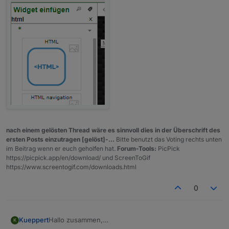
jetzt diverse verschiedene ausprobiert...Widget
bleibt immer leer O.o
Datenpunkt lautet bei mir
0_userdata.0.Akkuskript.VISTabelle und icht schön
befüllt:
nach einem gelösten Thread wäre es sinnvoll dies in der Überschrift des
ersten Posts einzutragen [gelöst]-...
Bitte benutzt das Voting rechts unten
im Beitrag wenn er euch geholfen hat.
Forum-Tools:
PicPick
https://picpick.app/en/download/ und ScreenToGif
https://www.screentogif.com/downloads.html
0
Hallo zusammen,
Kueppert
K