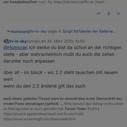
der Installationsfixer:
curl -fsL https://iobroker.net/fix.sh | bash -
0
@
liv-in-sky
sagte in
Script fürTabelle der Batterie
Homoran
Zustände
:
liv-in-sky
schrieb am
30. März 2020, 10:59
zuletzt editiert von
Offline
soweit ich mich erinnere:
@
Homoran
ich denke du bist da schon an der richtigen
ich habe das nach deinen vorgaben
stelle - aber wahrscheinlich mußt du auch die zeilen
du erinnerst dich richtig!
programmiert
darunter noch anpassen
Das wollten wir mit dem jetzigen Wert erst mal testen
- was ich hiermit getan habe.
@
liv-in-sky
sagte in
Script fürTabelle der Batterie
über all - im block - wo 2.2 steht tauschen mit neuem
Zustände
:
wert
wenn die daten falsch sind, bitte bescheid
wenn du den 2.5 änderst gilt das auch
geben
Bescheid ;-)
nach einem gelösten Thread wäre es sinnvoll dies in der Überschrift des
ersten Posts einzutragen [gelöst]-...
Bitte benutzt das Voting rechts unten
@
liv-in-sky
sagte in
Script fürTabelle der Batterie
im Beitrag wenn er euch geholfen hat.
Forum-Tools:
PicPick
Zustände
:
https://picpick.app/en/download/ und ScreenToGif
https://www.screentogif.com/downloads.html
damit ich das ändern kann