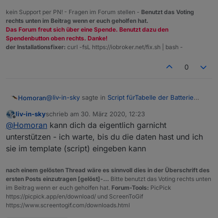
kein Support per PN! - Fragen im Forum stellen -
Benutzt das Voting
rechts unten im Beitrag wenn er euch geholfen hat.
Das Forum freut sich über eine Spende. Benutzt dazu den
Spendenbutton oben rechts. Danke!
der Installationsfixer:
curl -fsL https://iobroker.net/fix.sh | bash -
0
@
liv-in-sky
sagte in
Script fürTabelle der Batterie
Homoran
Zustände
:
liv-in-sky
schrieb am
30. März 2020, 12:23
zuletzt editiert von
Offline
über all - im block - wo 2.2 steht tauschen mit
@
Homoran
kann dich da eigentlich garnicht
neuem wert
unterstützen - ich warte, bis du die daten hast und ich
klar!
sie im template (script) eingeben kann
habe das jetzt mal auf 2.3 gesetzt. Muss jetzt
irgendwie die Batterien etwas wiederbeleben um zu
2.5 muss ich nicht ändern (denke ich), die war ewig
testen, eine will gar nicht mehr.
lange auf gelb
nach einem gelösten Thread wäre es sinnvoll dies in der Überschrift des
ersten Posts einzutragen [gelöst]-...
Bitte benutzt das Voting rechts unten
im Beitrag wenn er euch geholfen hat.
Forum-Tools:
PicPick
https://picpick.app/en/download/ und ScreenToGif
https://www.screentogif.com/downloads.html