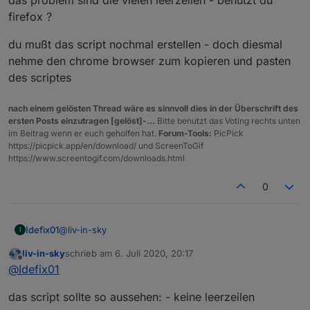
firefox ?
du mußt das script nochmal erstellen - doch diesmal
nehme den chrome browser zum kopieren und pasten
des scriptes
nach einem gelösten Thread wäre es sinnvoll dies in der Überschrift des
ersten Posts einzutragen [gelöst]-...
Bitte benutzt das Voting rechts unten
im Beitrag wenn er euch geholfen hat.
Forum-Tools:
PicPick
https://picpick.app/en/download/ und ScreenToGif
https://www.screentogif.com/downloads.html
0
@
liv-in-sky
Idefix01
I
liv-in-sky
schrieb am
6. Juli 2020, 20:17
zuletzt editiert von
Offline
@
Idefix01
Spoiler
das script sollte so aussehen: - keine leerzeilen