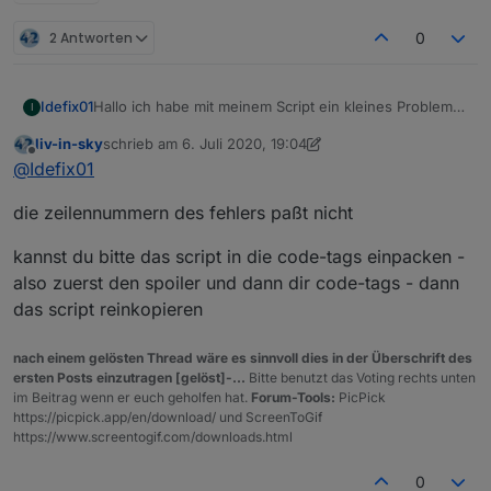
2 Antworten
0
Hallo ich habe mit meinem Script ein kleines Problem
Idefix01
I
und finde aber leider nicht den Fehler.
liv-in-sky
schrieb am
6. Juli 2020, 19:04
Kann mir jemand weiter helfen?
Fehlermeldung:
zuletzt editiert von liv-in-sky
7. Juni 2020, 21:04
Offline
@
Idefix01
20:49:18.569	error	javascript.0 (930) scrip
die zeilennummern des fehlers paßt nicht
20:49:18.570	error	javascript.0 (930) at sc
20:49:18.570	error	javascript.0 (930) at wr
kannst du bitte das script in die code-tags einpacken -
Spoiler
also zuerst den spoiler und dann dir code-tags - dann
das script reinkopieren
nach einem gelösten Thread wäre es sinnvoll dies in der Überschrift des
ersten Posts einzutragen [gelöst]-...
Bitte benutzt das Voting rechts unten
im Beitrag wenn er euch geholfen hat.
Forum-Tools:
PicPick
https://picpick.app/en/download/ und ScreenToGif
https://www.screentogif.com/downloads.html
0