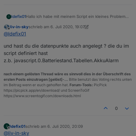
Hallo ich habe mit meinem Script ein kleines Problem
Idefix01
I
und finde aber leider nicht den Fehler.
liv-in-sky
schrieb am
6. Juli 2020, 19:07
Kann mir jemand weiter helfen?
Fehlermeldung:
zuletzt editiert von liv-in-sky
7. Juni 2020, 21:08
Offline
@
Idefix01
20:49:18.569	error	javascript.0 (930) scrip
und hast du die datenpunkte auch angelegt ? die du im
20:49:18.570	error	javascript.0 (930) at sc
20:49:18.570	error	javascript.0 (930) at wr
script definiert hast
Spoiler
z.b. javascript.0.Batteriestand.Tabellen.AkkuAlarm
nach einem gelösten Thread wäre es sinnvoll dies in der Überschrift des
ersten Posts einzutragen [gelöst]-...
Bitte benutzt das Voting rechts unten
im Beitrag wenn er euch geholfen hat.
Forum-Tools:
PicPick
https://picpick.app/en/download/ und ScreenToGif
https://www.screentogif.com/downloads.html
0
Idefix01
schrieb am
6. Juli 2020, 20:09
I
zuletzt editiert von
Offline
@
liv-in-sky