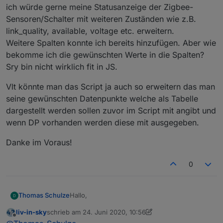
ich würde gerne meine Statusanzeige der Zigbee-
Sensoren/Schalter mit weiteren Zuständen wie z.B.
link_quality, available, voltage etc. erweitern.
Weitere Spalten konnte ich bereits hinzufügen. Aber wie
bekomme ich die gewünschten Werte in die Spalten?
Sry bin nicht wirklich fit in JS.
Vlt könnte man das Script ja auch so erweitern das man
seine gewünschten Datenpunkte welche als Tabelle
dargestellt werden sollen zuvor im Script mit angibt und
wenn DP vorhanden werden diese mit ausgegeben.
Danke im Voraus!
0
Hallo,
Thomas Schulze
liv-in-sky
schrieb am
24. Juni 2020, 10:56
ich würde gerne meine Statusanzeige der
zuletzt editiert von liv-in-sky
Offline