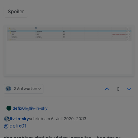
Spoiler
2 Antworten
0
@
liv-in-sky
Idefix01
I
liv-in-sky
schrieb am
6. Juli 2020, 20:13
zuletzt editiert von
Offline
@
Idefix01
Spoiler
das problem sind die vielen leerzeilen - benutzt du