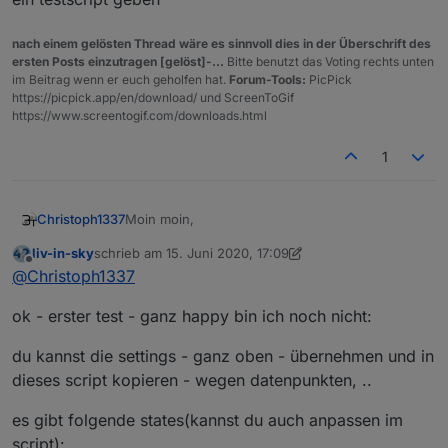
Analyse darüber fährt.
nach einem gelösten Thread wäre es sinnvoll dies in der Überschrift des
ersten Posts einzutragen [gelöst]-...
Bitte benutzt das Voting rechts unten
im Beitrag wenn er euch geholfen hat.
Forum-Tools:
PicPick
https://picpick.app/en/download/ und ScreenToGif
https://www.screentogif.com/downloads.html
1
Moin moin,
Christoph1337
liv-in-sky
schrieb am
15. Juni 2020, 17:09
ich meine die Infos zu den DPs hast du genau
zuletzt editiert von liv-in-sky
Offline
@
Christoph1337
richtig dargestellt.
Als Timer sollte man mindestens 60 Minuten
Aktuell hatte ich das Gefühl das der Working-DP
ok - erster test - ganz happy bin ich noch nicht:
nehmen, da durch z.B.
DutyCycle
das Gerät für
korrekt funktioniert. Wahrscheinlich wird man
diesen Zeitraum nicht erreichbar sein könnte.
das erst merken, wenn man eine längere
Analyse darüber fährt.
du kannst die settings - ganz oben - übernehmen und in
dieses script kopieren - wegen datenpunkten, ..
es gibt folgende states(kannst du auch anpassen im
script):