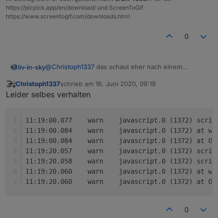
https://picpick.app/en/download/ und ScreenToGif
https://www.screentogif.com/downloads.html
0
@
Christoph1337
das schaut eher nach einem
liv-in-sky
kopierfehler aus
Christoph1337
schrieb am
16. Juni 2020, 09:19
nutze mal das hier - und ändere bzw. gleiche nur
zuletzt editiert von
Offline
Leider selbes verhalten
den datenpunkt im script an - dpVIS (von dir)
und natürlich die dpAlarm und DpAlarmMessage
datenpunkte !!!
11:19:00.077	warn	javascript
11:19:00.084	warn	javascript.0 
Spoiler
11:19:00.084	warn	javascript.0 (1372) at
11:19:20.057	warn	javascript.
11:19:20.058	warn	javascript
11:19:20.060	warn	javascript.0 
11:19:20.060	warn	javascript.0 (1372) at
0