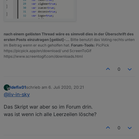
nach einem gelösten Thread wäre es sinnvoll dies in der Überschrift des
ersten Posts einzutragen [gelöst]-...
Bitte benutzt das Voting rechts unten
im Beitrag wenn er euch geholfen hat.
Forum-Tools:
PicPick
https://picpick.app/en/download/ und ScreenToGif
https://www.screentogif.com/downloads.html
0
Idefix01
schrieb am
6. Juli 2020, 20:21
I
zuletzt editiert von
Offline
@
liv-in-sky
Das Skript war aber so im Forum drin.
was ist wenn ich alle Leerzeilen lösche?
0