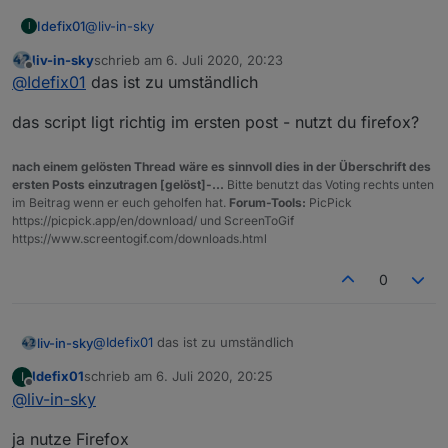
@
liv-in-sky
Idefix01
I
liv-in-sky
schrieb am
6. Juli 2020, 20:23
Das Skript war aber so im Forum drin.
zuletzt editiert von
Offline
@
Idefix01
das ist zu umständlich
was ist wenn ich alle Leerzeilen lösche?
das script ligt richtig im ersten post - nutzt du firefox?
nach einem gelösten Thread wäre es sinnvoll dies in der Überschrift des
ersten Posts einzutragen [gelöst]-...
Bitte benutzt das Voting rechts unten
im Beitrag wenn er euch geholfen hat.
Forum-Tools:
PicPick
https://picpick.app/en/download/ und ScreenToGif
https://www.screentogif.com/downloads.html
0
@
Idefix01
das ist zu umständlich
liv-in-sky
Idefix01
schrieb am
6. Juli 2020, 20:25
I
das script ligt richtig im ersten post - nutzt du firefox?
zuletzt editiert von
Offline
@
liv-in-sky
ja nutze Firefox