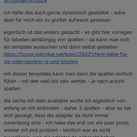
@
Thomas-Schulze
Zigbee-Sensoren/Schalter mit weiteren
Zuständen wie z.B. link_quality, available,
Vlt könnte man das Script ja auch so
ich hätte das auch gerne dynamisch gestalltet - wäre
voltage etc. erweitern.
erweitern das man seine gewünschten
Weitere Spalten konnte ich bereits
Datenpunkte welche als Tabelle dargestellt
Danke im Voraus!
aber für mich ein zu großer aufwand gewesen
hinzufügen. Aber wie bekomme ich die
werden sollen zuvor im Script mit angibt und
gewünschten Werte in die Spalten?
wenn DP vorhanden werden diese mit
eigentlich ist das anders gedacht - es gibt hier vorlagen
Sry bin nicht wirklich fit in JS.
ausgegeben.
für tabellen abhäöngig von spalten - da kann man sich
ein template aussuchen und dann selbst gestalten
https://forum.iobroker.net/topic/28021/html-table-für-
vis-oder-iqontrol-js-und-blockly
mit diesen templates kann man dann die spalten einfach
füllen - mit den val0 bis valx werten - je nach anzahl
spalten
die sache mit dem available wollte ich eigentlich von
anfang an mit einbinden - daher 3 spalten - aber es hat
sich gezeigt, dass die adapter da nicht immer
zuverlässig sind - ich habe das erst vor ein paar posts
wieder mit jmd probiert - letztlich war es nicht