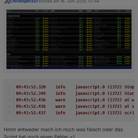
Christoph1337
schrieb am
16. Juni 2020, 07:44
zuletzt editiert von
Offline
09:43:52.320	info	javascript.0 (
09:43:52.349	info	javascript.0 (
09:43:52.436	warn	javascript.0 
09:43:52.436	warn	javascript.0 (1
09:43:52.437	info	javascript.0
Hmm entweder mach ich noch was falsch oder das
Script hat noch einen Fehler =)