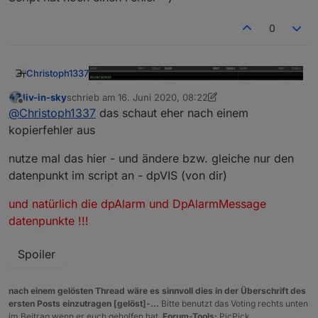
0
Christoph1337
liv-in-sky
schrieb am
16. Juni 2020, 08:22
zuletzt editiert von liv-in-sky
Offline
@
Christoph1337
das schaut eher nach einem
kopierfehler aus
nutze mal das hier - und ändere bzw. gleiche nur den
datenpunkt im script an - dpVIS (von dir)
09:43:52.320	info	javascript.0 (1372) 
und natürlich die dpAlarm und DpAlarmMessage
09:43:52.349	info	javascript.0 (1372) 
Hmm entweder mach ich noch was falsch oder
09:43:52.436	warn	javascript.0 (1372) 
datenpunkte !!!
das Script hat noch einen Fehler =)
09:43:52.436	warn	javascript.0 (1372) 
Spoiler
nach einem gelösten Thread wäre es sinnvoll dies in der Überschrift des
ersten Posts einzutragen [gelöst]-...
Bitte benutzt das Voting rechts unten
im Beitrag wenn er euch geholfen hat.
Forum-Tools:
PicPick