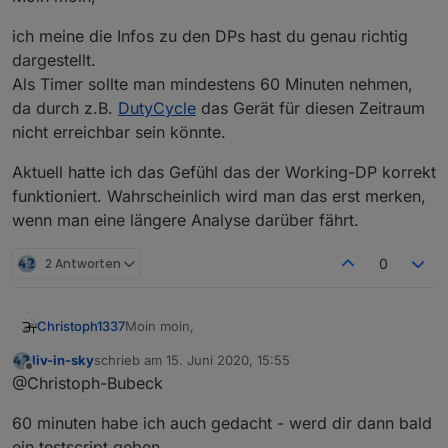
ich meine die Infos zu den DPs hast du genau richtig
dargestellt.
Als Timer sollte man mindestens 60 Minuten nehmen,
da durch z.B.
DutyCycle
das Gerät für diesen Zeitraum
nicht erreichbar sein könnte.
Aktuell hatte ich das Gefühl das der Working-DP korrekt
funktioniert. Wahrscheinlich wird man das erst merken,
wenn man eine längere Analyse darüber fährt.
2 Antworten
0
Moin moin,
Christoph1337
liv-in-sky
schrieb am
15. Juni 2020, 15:55
ich meine die Infos zu den DPs hast du genau
zuletzt editiert von
Offline
@Christoph-Bubeck
richtig dargestellt.
Als Timer sollte man mindestens 60 Minuten
Aktuell hatte ich das Gefühl das der Working-DP
60 minuten habe ich auch gedacht - werd dir dann bald
nehmen, da durch z.B.
DutyCycle
das Gerät für
korrekt funktioniert. Wahrscheinlich wird man
diesen Zeitraum nicht erreichbar sein könnte.
das erst merken, wenn man eine längere
ein testscript geben