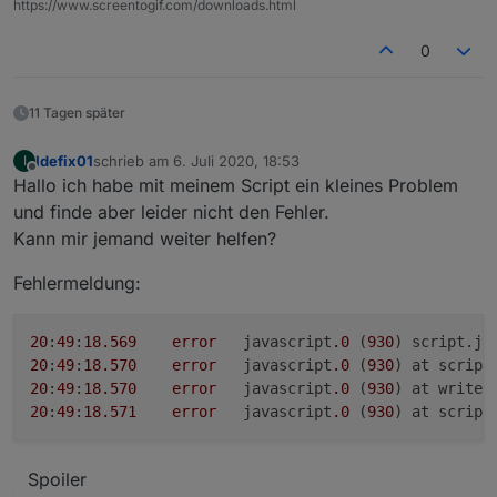
https://www.screentogif.com/downloads.html
0
11 Tagen später
Idefix01
schrieb am
6. Juli 2020, 18:53
I
zuletzt editiert von
Offline
Hallo ich habe mit meinem Script ein kleines Problem
und finde aber leider nicht den Fehler.
Kann mir jemand weiter helfen?
Fehlermeldung:
20
:
49
:
18.569
error
	javascript
.0
 (
930
) script.js
20
:
49
:
18.570
error
	javascript
.0
 (
930
) at script
20
:
49
:
18.570
error
	javascript
.0
 (
930
) at writeH
20
:
49
:
18.571
error
	javascript
.0
 (
930
) at script
Spoiler