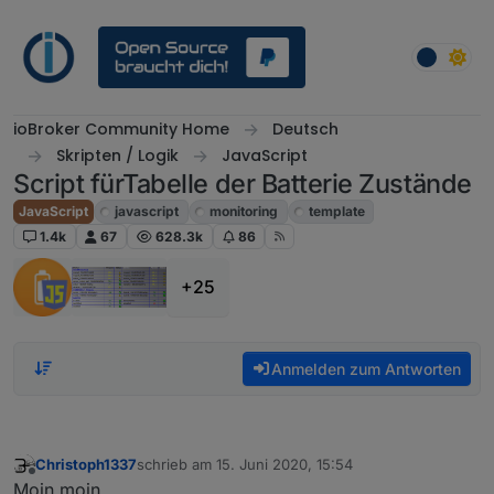
Weiter zum Inhalt
ioBroker Community Home
Deutsch
Skripten / Logik
JavaScript
Script fürTabelle der Batterie Zustände
JavaScript
javascript
monitoring
template
1.4k
67
628.3k
86
+25
Anmelden zum Antworten
Christoph1337
schrieb am
15. Juni 2020, 15:54
zuletzt editiert von
Offline
Moin moin,