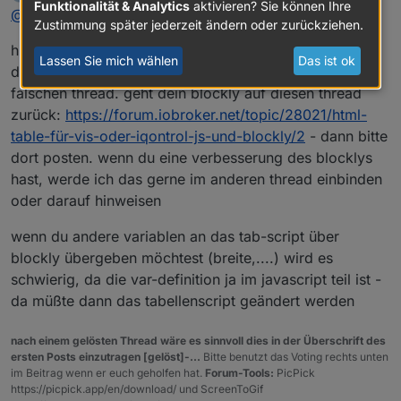
zuletzt editiert von
posts wieder mit jmd probiert - letztlich war es nicht
Funktionalität & Analytics
aktivieren? Sie können Ihre
Offline
@
Christoph1337
zuverlässig, was die adapter da gebracht haben
Zustimmung später jederzeit ändern oder zurückziehen.
hi
Lassen Sie mich wählen
Das ist ok
das ist ein energy script - da bist du hier aber im
falschen thread. geht dein blockly auf diesen thread
zurück:
https://forum.iobroker.net/topic/28021/html-
table-für-vis-oder-iqontrol-js-und-blockly/2
- dann bitte
dort posten. wenn du eine verbesserung des blocklys
hast, werde ich das gerne im anderen thread einbinden
oder darauf hinweisen
wenn du andere variablen an das tab-script über
blockly übergeben möchtest (breite,....) wird es
schwierig, da die var-definition ja im javascript teil ist -
da müßte dann das tabellenscript geändert werden
nach einem gelösten Thread wäre es sinnvoll dies in der Überschrift des
ersten Posts einzutragen [gelöst]-...
Bitte benutzt das Voting rechts unten
im Beitrag wenn er euch geholfen hat.
Forum-Tools:
PicPick
https://picpick.app/en/download/ und ScreenToGif