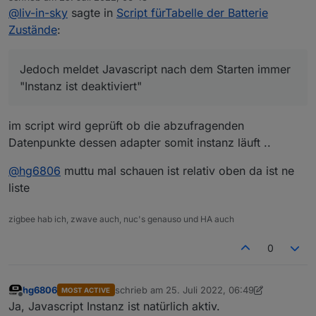
zuletzt editiert von
@
liv-in-sky
sagte in
Script fürTabelle der Batterie
bekommen.
Die Variablen habe ich angelegt.
Zustände
:
Jedoch meldet Javascript nach dem Starten immer
"Instanz ist deaktiviert"
Fehlen da noch Adapter? Ich habe nur erst einmal
Jedoch meldet Javascript nach dem Starten immer
Homematic und Zigbee auf true gesetzt.
"Instanz ist deaktiviert"
im script wird geprüft ob die abzufragenden
Datenpunkte dessen adapter somit instanz läuft ..
@
hg6806
muttu mal schauen ist relativ oben da ist ne
liste
zigbee hab ich, zwave auch, nuc's genauso und HA auch
0
hg6806
schrieb am
25. Juli 2022, 06:49
MOST ACTIVE
zuletzt editiert von hg6806
Offline
Ja, Javascript Instanz ist natürlich aktiv.