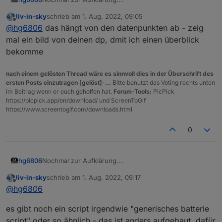
Der Fehler lag daran, dass das Programm auf einer
liv-in-sky
schrieb am
1. Aug. 2022, 09:05
anderen Instanz (1) laufen (wollte).
Ich habe jetzt alles eingestellt und läuft alles bestens.
zuletzt editiert von
Offline
@
hg6806
das hängt von den datenpunkten ab - zeig
Ich hatte das von jemanden hier kopiert.
@
liv-in-sky
hat dann super Support. Nochmals Danke
Folgende Batterie/Akku-betriebene Geräte habe ich
mal ein bild von deinen dp, dmit ich einen überblick
dafür.
noch:
bekomme
Xiaomi BLE Temperatur Sensor
Wemos D1 mit EasyESP Software und über MQTT
nach einem gelösten Thread wäre es sinnvoll dies in der Überschrift des
eingebunden.
Besteht eine Chance die auch abgefragt zu
ersten Posts einzutragen [gelöst]-...
Bitte benutzt das Voting rechts unten
bekommen?
im Beitrag wenn er euch geholfen hat.
Forum-Tools:
PicPick
https://picpick.app/en/download/ und ScreenToGif
https://www.screentogif.com/downloads.html
0
Nochmal zur Aufklärung.
hg6806
Der Fehler lag daran, dass das Programm auf einer
liv-in-sky
schrieb am
1. Aug. 2022, 09:17
anderen Instanz (1) laufen (wollte).
Ich habe jetzt alles eingestellt und läuft alles bestens.
zuletzt editiert von
Offline
@
hg6806
Ich hatte das von jemanden hier kopiert.
@
liv-in-sky
hat dann super Support. Nochmals Danke
Folgende Batterie/Akku-betriebene Geräte habe ich
es gibt noch ein script irgendwie "generisches batterie
dafür.
noch:
Xiaomi BLE Temperatur Sensor
script" oder so ähnlich - das ist anders aufgebaut, dafür