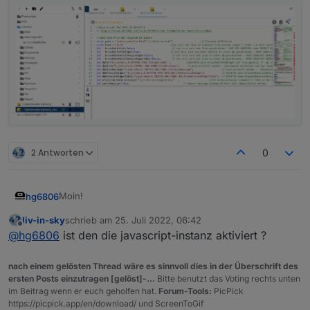
2 Antworten
0
Moin!
hg6806
liv-in-sky
schrieb am
25. Juli 2022, 06:42
Hätte ich ja schon gemacht, aber ich bekomme nichts
zuletzt editiert von
Offline
@
hg6806
ist den die javascript-instanz aktiviert ?
im Log trotz Debug und Verbose:
nach einem gelösten Thread wäre es sinnvoll dies in der Überschrift des
ersten Posts einzutragen [gelöst]-...
Bitte benutzt das Voting rechts unten
im Beitrag wenn er euch geholfen hat.
Forum-Tools:
PicPick
https://picpick.app/en/download/ und ScreenToGif