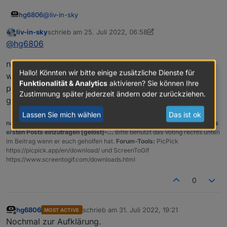
@
liv-in-sky
hg6806
liv-in-sky
schrieb am
25. Juli 2022, 06:58
Genau, wie oben beschrieben hatte ich die alle
zuletzt editiert von liv-in-sky
Offline
@
hg6806
angelegt.
Müssen sonst irgendwelche Adapter installiert erden?
nee, da muss nichts mehr installiert werden - selbst
Klar, Homematic auf jeden Fall, Zigbee auch, habe ich
Hallo! Könnten wir bitte einige zusätzliche Dienste für
ja auch True gesetzt
wenn die adapter nicht angelegt sind, sollte nix
Funktionalität & Analytics
aktivieren? Sie können Ihre
passieren - die werden dann eigentlich nur nicht
Zustimmung später jederzeit ändern oder zurückziehen.
gefunden und nicht bearbeitet
Lassen Sie mich wählen
Das ist ok
nach einem gelösten Thread wäre es sinnvoll dies in der Überschrift des
ersten Posts einzutragen [gelöst]-...
Bitte benutzt das Voting rechts unten
im Beitrag wenn er euch geholfen hat.
Forum-Tools:
PicPick
https://picpick.app/en/download/ und ScreenToGif
https://www.screentogif.com/downloads.html
0
hg6806
schrieb am
31. Juli 2022, 19:21
MOST ACTIVE
zuletzt editiert von
Offline
Nochmal zur Aufklärung.