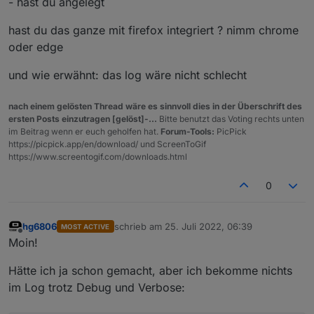
- hast du angelegt
hast du das ganze mit firefox integriert ? nimm chrome
oder edge
und wie erwähnt: das log wäre nicht schlecht
nach einem gelösten Thread wäre es sinnvoll dies in der Überschrift des
ersten Posts einzutragen [gelöst]-...
Bitte benutzt das Voting rechts unten
im Beitrag wenn er euch geholfen hat.
Forum-Tools:
PicPick
https://picpick.app/en/download/ und ScreenToGif
https://www.screentogif.com/downloads.html
0
hg6806
schrieb am
25. Juli 2022, 06:39
MOST ACTIVE
zuletzt editiert von
Offline
Moin!
Hätte ich ja schon gemacht, aber ich bekomme nichts
im Log trotz Debug und Verbose: