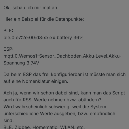
aufgebaut, dafür kann man aber leichter neue dp
und es gibt auch einen adapter
Ok, schau ich mir mal an.
einbinden
https://forum.iobroker.net/topic/55426/test-adapter-
device-watcher-v0-0-x-github-latest
weiß nicht, ws der genau macht - kannst aber mal
Hier ein Beispiel für die Datenpunkte:
ansehen
BLE:
ble.0.e7:2e:00:d3:xx:xx.battery 36%
ESP:
mqtt.0.Wemos1-Sensor_Dachboden.Akku-Level.Akku-
Spannung 3,74V
Da beim ESP das frei konfigurierbar ist müsste man sich
auf eine Nomenklatur einigen.
Ach ja, wenn wir schon dabei sind, kann man das Script
auch für RSSI Werte nehmen bzw. abändern?
Wird wahrscheinlich schwierig, weil die System
unterschiedliche Werte ausgeben, bzw. empfindlich
sind.
BLE, Zigbee, Homematic, WLAN, etc.