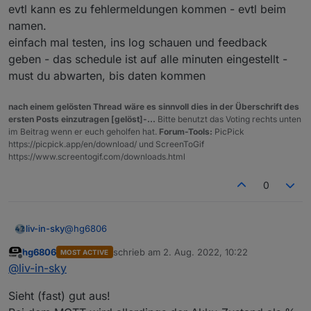
evtl kann es zu fehlermeldungen kommen - evtl beim
namen.
einfach mal testen, ins log schauen und feedback
geben - das schedule ist auf alle minuten eingestellt -
must du abwarten, bis daten kommen
nach einem gelösten Thread wäre es sinnvoll dies in der Überschrift des
ersten Posts einzutragen [gelöst]-...
Bitte benutzt das Voting rechts unten
im Beitrag wenn er euch geholfen hat.
Forum-Tools:
PicPick
https://picpick.app/en/download/ und ScreenToGif
https://www.screentogif.com/downloads.html
0
@
hg6806
liv-in-sky
hg6806
schrieb am
2. Aug. 2022, 10:22
MOST ACTIVE
rssi kann nicht von mir integriert werden - das sollte
zuletzt editiert von
Offline
@
liv-in-sky
der erwähnte adapter machen können
hier mal ein test script:
https://github.com/liv-in-
Sieht (fast) gut aus!
sky/battery-iobroker-vis-table
- kopiere das script
von der git seite mit chrome und paste es auch mit
nimm das script mit ble und mqtt im namen