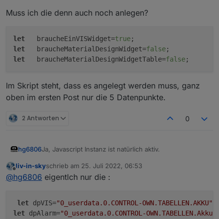
Muss ich die denn auch noch anlegen?
let
   braucheEinVISWidget=
true
;                     
let
   braucheMaterialDesignWidget=
false
;            
let
   braucheMaterialDesignWidgetTable=
false
;       
Im Skript steht, dass es angelegt werden muss, ganz
oben im ersten Post nur die 5 Datenpunkte.
2 Antworten
0
Ja, Javascript Instanz ist natürlich aktiv.
hg6806
liv-in-sky
schrieb am
25. Juli 2022, 06:53
Muss ich die denn auch noch anlegen?
zuletzt editiert von
Offline
@
hg6806
eigentlch nur die :
let   braucheEinVISWidget=true;              
let   braucheMaterialDesignWidget=false;     
let
 dpVIS=
"0_userdata.0.CONTROL-OWN.TABELLEN.AKKU"
 
Im Skript steht, dass es angelegt werden muss, ganz
let
 dpAlarm=
"0_userdata.0.CONTROL-OWN.TABELLEN.AkkuA
oben im ersten Post nur die 5 Datenpunkte.