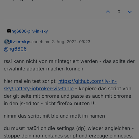
0
@
liv-in-sky
hg6806
liv-in-sky
schrieb am
2. Aug. 2022, 09:23
Ok, schau ich mir mal an.
zuletzt editiert von
Offline
@
hg6806
Hier ein Beispiel für die Datenpunkte:
rssi kann nicht von mir integriert werden - das sollte der
BLE:
erwähnte adapter machen können
ble.0.e7:2e:00:d3:xx:xx.battery 36%
ESP:
hier mal ein test script:
https://github.com/liv-in-
mqtt.0.Wemos1-Sensor_Dachboden.Akku-Level.Akku-
sky/battery-iobroker-vis-table
- kopiere das script von
Spannung 3,74V
Da beim ESP das frei konfigurierbar ist müsste man
der git seite mit chrome und paste es auch mit chrome
sich auf eine Nomenklatur einigen.
in den js-editor - nicht firefox nutzen !!!
Ach ja, wenn wir schon dabei sind, kann man das
Script auch für RSSI Werte nehmen bzw. abändern?
Wird wahrscheinlich schwierig, weil die System
nimm das script mit ble und mqtt im namen
unterschiedliche Werte ausgeben, bzw. empfindlich
sind.
du musst natürlich die settings (dp) wieder angleichen -
BLE, Zigbee, Homematic, WLAN, etc.
stoppe dein momentanes script und erzeuge ein neues.