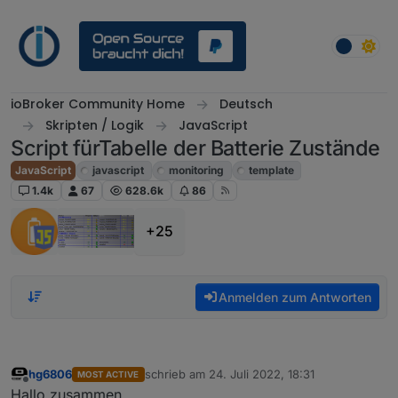
Weiter zum Inhalt
ioBroker Community Home
Deutsch
Skripten / Logik
JavaScript
Script fürTabelle der Batterie Zustände
JavaScript
javascript
monitoring
template
1.4k
67
628.6k
86
+25
Anmelden zum Antworten
hg6806
schrieb am
24. Juli 2022, 18:31
MOST ACTIVE
zuletzt editiert von
Offline
Hallo zusammen,