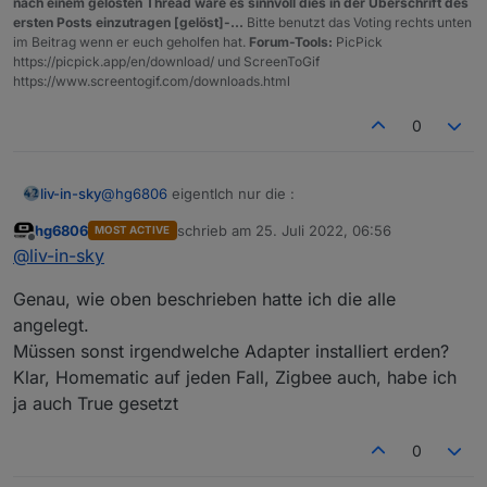
nach einem gelösten Thread wäre es sinnvoll dies in der Überschrift des
Im Skript steht, dass es angelegt werden muss, ganz
ersten Posts einzutragen [gelöst]-...
Bitte benutzt das Voting rechts unten
oben im ersten Post nur die 5 Datenpunkte.
im Beitrag wenn er euch geholfen hat.
Forum-Tools:
PicPick
https://picpick.app/en/download/ und ScreenToGif
https://www.screentogif.com/downloads.html
0
@
hg6806
eigentlch nur die :
liv-in-sky
hg6806
schrieb am
25. Juli 2022, 06:56
MOST ACTIVE
 let dpVIS="0_userdata.0.CONTROL-OWN.TABELLE
zuletzt editiert von
Offline
@
liv-in-sky
let dpAlarm="0_userdata.0.CONTROL-OWN.TABELL
wie du die benennst und erstellst kannst du selbst
let dpAlarmMessage="0_userdata.0.CONTROL-OWN
bestimmen - dann halt im script angleichen
Genau, wie oben beschrieben hatte ich die alle
let dpMaterialWidget="0_userdata.0.CONTROL-O
angelegt.
Müssen sonst irgendwelche Adapter installiert erden?
Klar, Homematic auf jeden Fall, Zigbee auch, habe ich
ja auch True gesetzt
0