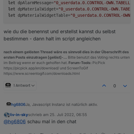
let
 dpAlarmMessage=
"0_userdata.0.CONTROL-OWN.TABELLE
let
 dpMaterialWidget=
"0_userdata.0.CONTROL-OWN.TABEL
let
 dpMaterialWidgetTable=
"0_userdata.0.CONTROL-OWN.
wie du die benennst und erstellst kannst du selbst
bestimmen - dann halt im script angleichen
nach einem gelösten Thread wäre es sinnvoll dies in der Überschrift des
ersten Posts einzutragen [gelöst]-...
Bitte benutzt das Voting rechts unten
im Beitrag wenn er euch geholfen hat.
Forum-Tools:
PicPick
https://picpick.app/en/download/ und ScreenToGif
https://www.screentogif.com/downloads.html
1 Antwort
0
Ja, Javascript Instanz ist natürlich aktiv.
hg6806
liv-in-sky
schrieb am
25. Juli 2022, 06:55
Muss ich die denn auch noch anlegen?
zuletzt editiert von
Offline
@
hg6806
schau mal in den chat
let   braucheEinVISWidget=true;              
let   braucheMaterialDesignWidget=false;     