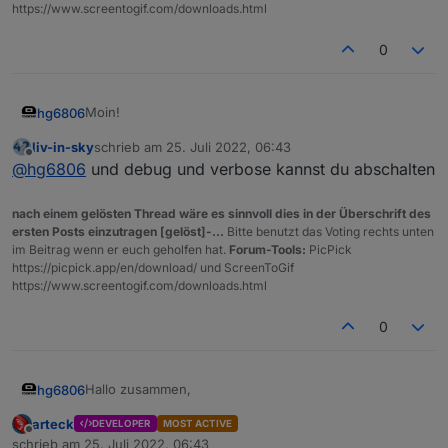
https://www.screentogif.com/downloads.html
0
Moin!
hg6806
liv-in-sky
schrieb am
25. Juli 2022, 06:43
Hätte ich ja schon gemacht, aber ich bekomme nichts
zuletzt editiert von
Offline
@
hg6806
und debug und verbose kannst du abschalten
im Log trotz Debug und Verbose:
nach einem gelösten Thread wäre es sinnvoll dies in der Überschrift des
ersten Posts einzutragen [gelöst]-...
Bitte benutzt das Voting rechts unten
im Beitrag wenn er euch geholfen hat.
Forum-Tools:
PicPick
https://picpick.app/en/download/ und ScreenToGif
https://www.screentogif.com/downloads.html
0
Hallo zusammen,
hg6806
arteck
DEVELOPER
MOST ACTIVE
auch wenn ich über keine Programmier-Kenntnisse
Offline
schrieb am
25. Juli 2022, 06:43
verfüge würde ich gerne das Skript zum Laufen