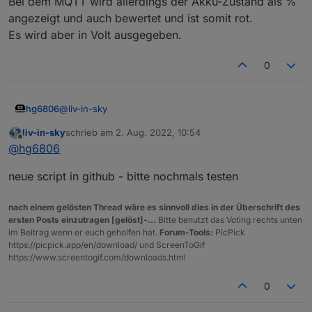
Bei dem MQTT wird allerdings der Akku-Zustand als %
chrome in den js-editor - nicht firefox nutzen !!!
angezeigt und auch bewertet und ist somit rot.
du musst natürlich die settings (dp) wieder
Es wird aber in Volt ausgegeben.
angleichen - stoppe dein momentanes script und
erzeuge ein neues.
evtl kann es zu fehlermeldungen kommen - evtl beim
0
namen.
einfach mal testen, ins log schauen und feedback
geben - das schedule ist auf alle minuten eingestellt
@
liv-in-sky
hg6806
- must du abwarten, bis daten kommen
liv-in-sky
schrieb am
2. Aug. 2022, 10:54
Sieht (fast) gut aus!
zuletzt editiert von
Offline
@
hg6806
Bei dem MQTT wird allerdings der Akku-Zustand als %
angezeigt und auch bewertet und ist somit rot.
neue script in github - bitte nochmals testen
Es wird aber in Volt ausgegeben.
nach einem gelösten Thread wäre es sinnvoll dies in der Überschrift des
ersten Posts einzutragen [gelöst]-...
Bitte benutzt das Voting rechts unten
im Beitrag wenn er euch geholfen hat.
Forum-Tools:
PicPick
https://picpick.app/en/download/ und ScreenToGif
https://www.screentogif.com/downloads.html
0