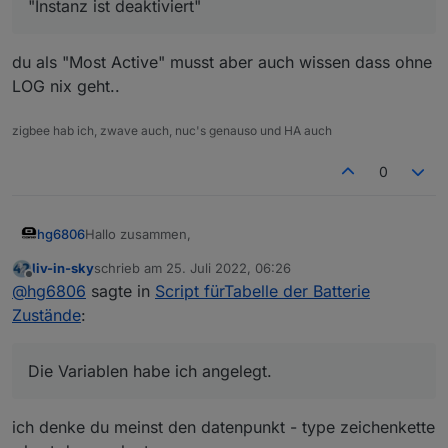
"Instanz ist deaktiviert"
du als "Most Active" musst aber auch wissen dass ohne
LOG nix geht..
zigbee hab ich, zwave auch, nuc's genauso und HA auch
0
Hallo zusammen,
hg6806
liv-in-sky
schrieb am
25. Juli 2022, 06:26
auch wenn ich über keine Programmier-Kenntnisse
zuletzt editiert von
Offline
@
hg6806
sagte in
Script fürTabelle der Batterie
verfüge würde ich gerne das Skript zum Laufen
bekommen.
Zustände
:
Die Variablen habe ich angelegt.
Jedoch meldet Javascript nach dem Starten immer
"Instanz ist deaktiviert"
Die Variablen habe ich angelegt.
Fehlen da noch Adapter? Ich habe nur erst einmal
Homematic und Zigbee auf true gesetzt.
ich denke du meinst den datenpunkt - type zeichenkette