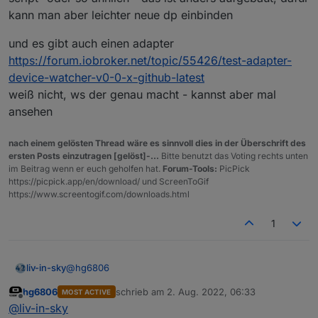
Wemos D1 mit EasyESP Software und über MQTT
kann man aber leichter neue dp einbinden
eingebunden.
Besteht eine Chance die auch abgefragt zu
bekommen?
und es gibt auch einen adapter
https://forum.iobroker.net/topic/55426/test-adapter-
device-watcher-v0-0-x-github-latest
weiß nicht, ws der genau macht - kannst aber mal
ansehen
nach einem gelösten Thread wäre es sinnvoll dies in der Überschrift des
ersten Posts einzutragen [gelöst]-...
Bitte benutzt das Voting rechts unten
im Beitrag wenn er euch geholfen hat.
Forum-Tools:
PicPick
https://picpick.app/en/download/ und ScreenToGif
https://www.screentogif.com/downloads.html
1
@
hg6806
liv-in-sky
hg6806
schrieb am
2. Aug. 2022, 06:33
MOST ACTIVE
es gibt noch ein script irgendwie "generisches
zuletzt editiert von
Offline
@
liv-in-sky
batterie script" oder so ähnlich - das ist anders