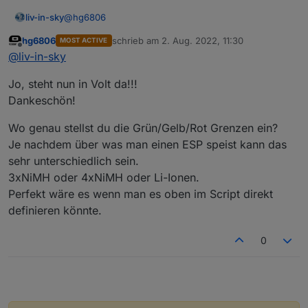
@
hg6806
liv-in-sky
hg6806
schrieb am
2. Aug. 2022, 11:30
MOST ACTIVE
neue script in github - bitte nochmals testen
zuletzt editiert von
Offline
@
liv-in-sky
Jo, steht nun in Volt da!!!
Dankeschön!
Wo genau stellst du die Grün/Gelb/Rot Grenzen ein?
Je nachdem über was man einen ESP speist kann das
sehr unterschiedlich sein.
3xNiMH oder 4xNiMH oder Li-Ionen.
Perfekt wäre es wenn man es oben im Script direkt
definieren könnte.
0