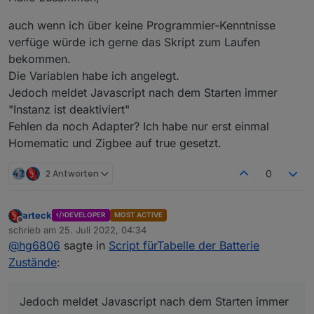
auch wenn ich über keine Programmier-Kenntnisse
verfüge würde ich gerne das Skript zum Laufen
bekommen.
Die Variablen habe ich angelegt.
Jedoch meldet Javascript nach dem Starten immer
"Instanz ist deaktiviert"
Fehlen da noch Adapter? Ich habe nur erst einmal
Homematic und Zigbee auf true gesetzt.
2 Antworten
0
arteck
DEVELOPER
MOST ACTIVE
Offline
schrieb am
25. Juli 2022, 04:34
zuletzt editiert von
@
hg6806
sagte in
Script fürTabelle der Batterie
Zustände
:
Jedoch meldet Javascript nach dem Starten immer