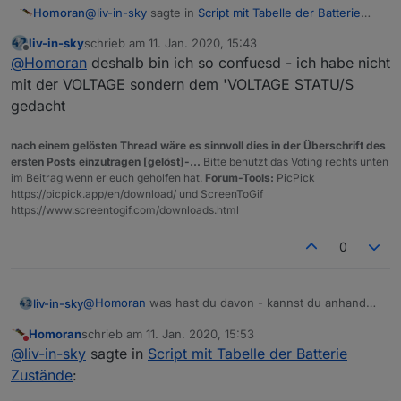
@
liv-in-sky
sagte in
Script mit Tabelle der Batterie
Homoran
Zustände
:
liv-in-sky
schrieb am
11. Jan. 2020, 15:43
zuletzt editiert von
Offline
ich kopier die einfach ins script und setze es in
@
Homoran
deshalb bin ich so confuesd - ich habe nicht
anführungszeichen
mit der VOLTAGE sondern dem 'VOLTAGE STATU/S
Dann liegt es wohl an meinem Browser (BiitBox -
gedacht
Chrome)
nach einem gelösten Thread wäre es sinnvoll dies in der Überschrift des
ersten Posts einzutragen [gelöst]-...
Bitte benutzt das Voting rechts unten
im Beitrag wenn er euch geholfen hat.
Forum-Tools:
PicPick
https://picpick.app/en/download/ und ScreenToGif
https://www.screentogif.com/downloads.html
0
@
Homoran
was hast du davon - kannst du anhand
liv-in-sky
dieses wertes erkennen, wie gut die batterie ist - ist
Homoran
schrieb am
11. Jan. 2020, 15:53
also ein interne umrechnung von homeatic, die
verstehe ich das soweit richtig ?
zuletzt editiert von
Nicht stören
@
liv-in-sky
sagte in
Script mit Tabelle der Batterie
anhand dieser spannung dann den low bat bestimmt
- wenn das so ist, mußt du im script aber auch etwas
browser - da weiß ich jetzt nicht, was wir da machen
Zustände
:
einbauen, dass dir ausrechnet, wann du welche
können - evtl findest due eine andere seite, die dir