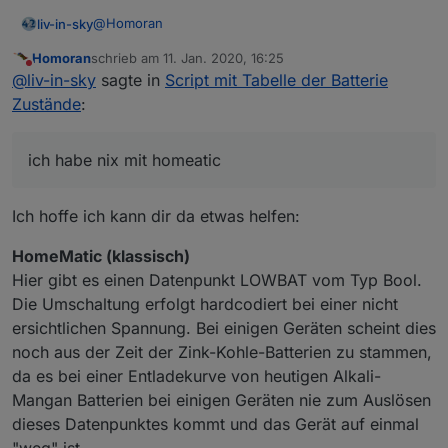
@
Homoran
liv-in-sky
Homoran
schrieb am
11. Jan. 2020, 16:25
hier die orginalseite mit den symbolen
zuletzt editiert von
Nicht stören
@
liv-in-sky
sagte in
Script mit Tabelle der Batterie
https://emojipedia.org/search/?q=cross
- ich kopier
die einfach ins script und setze es in
sorry- vielleicht bin auch ich konfus
Zustände
:
anführungszeichen
mit dem scriptteil versuche ich die werteliste
auszulesen -
ich habe nix mit homeatic
wenn da 0 drin steht soll die tabelle "normal"
oder verstehe ich da was falsch - ich verstehe
anzeigen
gerade nicht, warum deine änderung ein andrs
Ich hoffe ich kann dir da etwas helfen:
wenn da 1 drin steht soll die tabelle "unknown"
ergebnis bringt - aber hauptsache es funktioniert -
anzeigen usw...
daher habe ich dich um dn JSON export gebeten,
damit ich das selbst mal ansehen kann - ich habe nix
HomeMatic (klassisch)
mit homeatic
Hier gibt es einen Datenpunkt LOWBAT vom Typ Bool.
https://forum.iobroker.net/post/355793
Die Umschaltung erfolgt hardcodiert bei einer nicht
ersichtlichen Spannung. Bei einigen Geräten scheint dies
noch aus der Zeit der Zink-Kohle-Batterien zu stammen,
da es bei einer Entladekurve von heutigen Alkali-
Mangan Batterien bei einigen Geräten nie zum Auslösen
dieses Datenpunktes kommt und das Gerät auf einmal