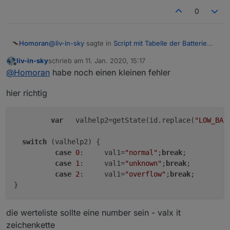
0
@
liv-in-sky
sagte in
Script mit Tabelle der Batterie
Homoran
Zustände
:
liv-in-sky
schrieb am
11. Jan. 2020, 15:17
zuletzt editiert von
Offline
weiß nicht, ob ich alle verstanden habe
@
Homoran
habe noch einen kleinen fehler
hier richtig
Hab ich wieder zu konfus geschrieben - Sorry
@
liv-in-sky
sagte in
Script mit Tabelle der Batterie
var
   valhelp2=getState(id.replace(
"LOW_BAT
Zustände
:
switch
 (valhelp2) {  

sind sie da farbig ?
case
0
:     val1=
"normal"
;
break
;

case
1
:     val1=
"unknown"
;
break
;

Da waren nur Kästchen - weiß leider nicht mehr
case
2
:     val1=
"overflow"
;
break
;

welche Farbe sie hatten :-(
@
liv-in-sky
sagte in
Script mit Tabelle der Batterie
Zustände
:
die werteliste sollte eine number sein - valx it
wenn du aber die symbole aus dem IN
zeichenkette
herauskopiert hast, verstehe ich nicht wirklich,