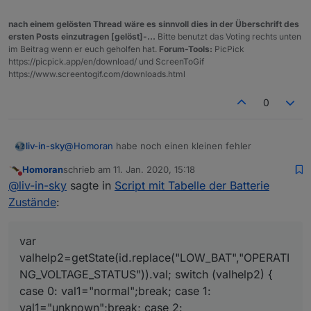
weil ich falsche Zeichen kopiert habe :-(
warum sie nicht farbig sind
nach einem gelösten Thread wäre es sinnvoll dies in der Überschrift des
ersten Posts einzutragen [gelöst]-...
Bitte benutzt das Voting rechts unten
@
liv-in-sky
sagte in
Script mit Tabelle der Batterie
im Beitrag wenn er euch geholfen hat.
Forum-Tools:
PicPick
Zustände
:
https://picpick.app/en/download/ und ScreenToGif
https://www.screentogif.com/downloads.html
mache mal einen JSON export für diese hm
datenpunkte
OPERATING_VOLTAGE
0
Spoiler
@
Homoran
habe noch einen kleinen fehler
liv-in-sky
OPERATING_VOLTAGE_STATUS
Homoran
schrieb am
11. Jan. 2020, 15:18
hier richtig
zuletzt editiert von
Nicht stören
@
liv-in-sky
sagte in
Script mit Tabelle der Batterie
Spoiler
         var   valhelp2=getState(id.replace(
Zustände
:
die werteliste sollte eine number sein - valx it
  switch (valhelp2) {  

@
liv-in-sky
sagte in
Script mit Tabelle der Batterie
zeichenkette
var
          case 0:     val1="normal";break;

Zustände
:
          case 1:     val1="unknown";break;

valhelp2=getState(id.replace("LOW_BAT","OPERATI
          case 2:     val1="overflow";break;

müssen wir anders abfragen
NG_VOLTAGE_STATUS")).val; switch (valhelp2) {
case 0: val1="normal";break; case 1:
val1="unknown";break; case 2:
ich weiss nicht wie es bei anderen aussieht, aber bei