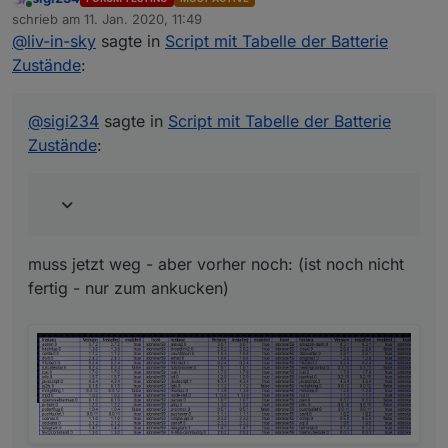
Online
@
liv-in-sky
schrieb am
11. Jan. 2020, 11:49
zuletzt editiert von
@
liv-in-sky
sagte in
Script mit Tabelle der Batterie
muss jetzt weg - aber vorher noch: (ist noch nicht
Hallo, geht auch eine Liste der Adapter mit der
Zustände
:
fertig - nur zum ankucken)
Installierten Version?
Also eine Liste mit der ich schnell nachsehen
kann welche Version der Adapter hat?
@
sigi234
sagte in
Script mit Tabelle der Batterie
Zustände
:
wenn du werte nicht willst, sag bescheid
muss jetzt weg - aber vorher noch: (ist noch nicht
fertig - nur zum ankucken)