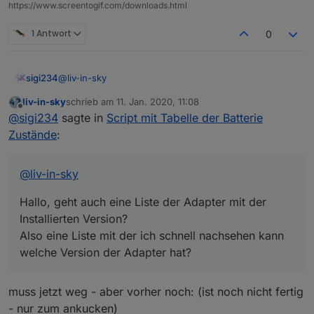
https://www.screentogif.com/downloads.html
1 Antwort
0
@
liv-in-sky
sigi234
liv-in-sky
schrieb am
11. Jan. 2020, 11:08
Hallo, geht auch eine Liste der Adapter mit der
zuletzt editiert von
Offline
@
sigi234
sagte in
Script mit Tabelle der Batterie
Installierten Version?
Also eine Liste mit der ich schnell nachsehen kann
Zustände
:
welche Version der Adapter hat?
@
liv-in-sky
Hallo, geht auch eine Liste der Adapter mit der
Installierten Version?
Also eine Liste mit der ich schnell nachsehen kann
welche Version der Adapter hat?
muss jetzt weg - aber vorher noch: (ist noch nicht fertig
- nur zum ankucken)