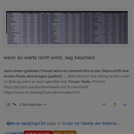
wenn du werte nicht willst, sag bescheid
nach einem gelösten Thread wäre es sinnvoll dies in der Überschrift des
ersten Posts einzutragen [gelöst]-...
Bitte benutzt das Voting rechts unten
im Beitrag wenn er euch geholfen hat.
Forum-Tools:
PicPick
https://picpick.app/en/download/ und ScreenToGif
https://www.screentogif.com/downloads.html
2 Antworten
2
@
sigi234
sagte in
Script mit Tabelle der Batterie
liv-in-sky
Zustände
:
sigi234
FORUM TESTING
MOST ACTIVE