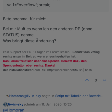
mir klappt es wenn ich im Skript
val1="overflow";break;
OPERATING_VOLTAGE_STATUS gegen
@
liv-in-sky
sagte in
Script mit Tabelle der Batterie
OPERATING_VOLTAGE austausche
Zustände
:
Bitte nochmal für mich:
scheint ein dp vom typ werteliste zu sein
Bei mir läuft es wenn ich den anderen DP (ohne
STATUS) nehme.
Ja, das ist er
Was bringt diese Änderung?
kein Support per PN! - Fragen im Forum stellen -
Benutzt das Voting
rechts unten im Beitrag wenn er euch geholfen hat.
Das Forum freut sich über eine Spende. Benutzt dazu den
Spendenbutton oben rechts. Danke!
der Installationsfixer:
curl -fsL https://iobroker.net/fix.sh | bash -
0
@
liv-in-sky
sagte in
Script mit Tabelle der Batterie
Homoran
Zustände
:
liv-in-sky
schrieb am
11. Jan. 2020, 15:25
zuletzt editiert von
Offline
var
@
Homoran