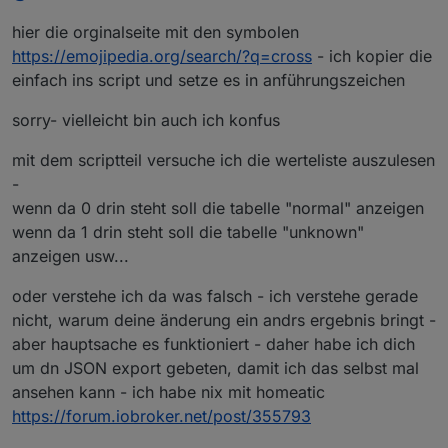
valhelp2=getState(id.replace("LOW_BAT","OPER
Bitte nochmal für mich:
ATING_VOLTAGE_STATUS")).val; switch
hier die orginalseite mit den symbolen
(valhelp2) { case 0: val1="normal";break; case 1:
https://emojipedia.org/search/?q=cross
- ich kopier die
Bei mir läuft es wenn ich den anderen DP (ohne
val1="unknown";break; case 2:
einfach ins script und setze es in anführungszeichen
STATUS) nehme.
val1="overflow";break;
Was bringt diese Änderung?
sorry- vielleicht bin auch ich konfus
mit dem scriptteil versuche ich die werteliste auszulesen
-
wenn da 0 drin steht soll die tabelle "normal" anzeigen
wenn da 1 drin steht soll die tabelle "unknown"
anzeigen usw...
oder verstehe ich da was falsch - ich verstehe gerade
nicht, warum deine änderung ein andrs ergebnis bringt -
aber hauptsache es funktioniert - daher habe ich dich
um dn JSON export gebeten, damit ich das selbst mal
ansehen kann - ich habe nix mit homeatic
https://forum.iobroker.net/post/355793