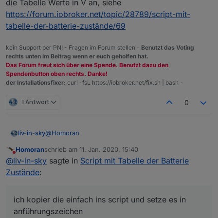
die Tabelle Werte in V an, siehe
https://forum.iobroker.net/post/355793
https://forum.iobroker.net/topic/28789/script-mit-
tabelle-der-batterie-zustände/69
kein Support per PN! - Fragen im Forum stellen -
Benutzt das Voting
rechts unten im Beitrag wenn er euch geholfen hat.
Das Forum freut sich über eine Spende. Benutzt dazu den
Spendenbutton oben rechts. Danke!
der Installationsfixer:
curl -fsL https://iobroker.net/fix.sh | bash -
1 Antwort
0
@
Homoran
liv-in-sky
Homoran
schrieb am
11. Jan. 2020, 15:40
hier die orginalseite mit den symbolen
zuletzt editiert von
Nicht stören
@
liv-in-sky
sagte in
Script mit Tabelle der Batterie
https://emojipedia.org/search/?q=cross
- ich kopier
die einfach ins script und setze es in
sorry- vielleicht bin auch ich konfus
Zustände
:
anführungszeichen
mit dem scriptteil versuche ich die werteliste
auszulesen -
ich kopier die einfach ins script und setze es in
wenn da 0 drin steht soll die tabelle "normal"
oder verstehe ich da was falsch - ich verstehe
anführungszeichen
anzeigen
gerade nicht, warum deine änderung ein andrs