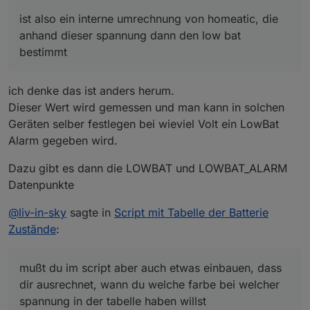
farbe bei welcher spannung in der tabelle haben
das symol richtig anzeigt z.b.
abe rich denke die symbole sind normiert
willst
https://emojiterra.com/de/unendlichzeichen-
ist also ein interne umrechnung von homeatic, die
unendlichkeit/
anhand dieser spannung dann den low bat
bestimmt
ich denke das ist anders herum.
Dieser Wert wird gemessen und man kann in solchen
Geräten selber festlegen bei wieviel Volt ein LowBat
Alarm gegeben wird.
Dazu gibt es dann die LOWBAT und LOWBAT_ALARM
Datenpunkte
@
liv-in-sky
sagte in
Script mit Tabelle der Batterie
Zustände
:
mußt du im script aber auch etwas einbauen, dass
dir ausrechnet, wann du welche farbe bei welcher
spannung in der tabelle haben willst