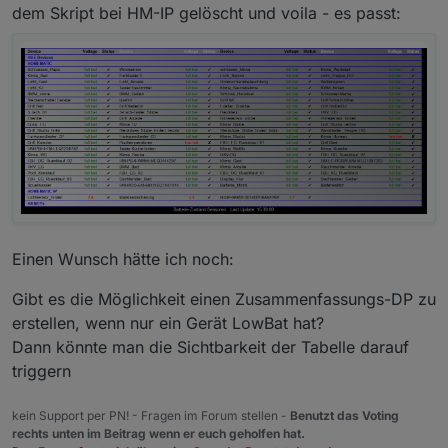
fertig - nur zum ankucken)
Installierten Version?
dem Skript bei HM-IP gelöscht und voila - es passt:
Also eine Liste mit der ich schnell nachsehen
kann welche Version der Adapter hat?
wenn du werte nicht willst, sag bescheid
Einen Wunsch hätte ich noch:
Gibt es die Möglichkeit einen Zusammenfassungs-DP zu
erstellen, wenn nur ein Gerät LowBat hat?
Dann könnte man die Sichtbarkeit der Tabelle darauf
triggern
kein Support per PN! - Fragen im Forum stellen -
Benutzt das Voting
rechts unten im Beitrag wenn er euch geholfen hat.