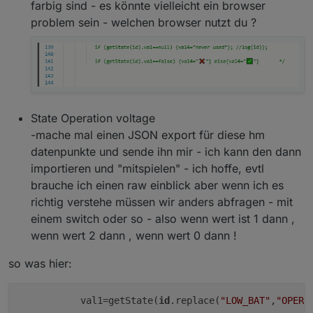
farbig sind - es könnte vielleicht ein browser
problem sein - welchen browser nutzt du ?
Habe dann noch einen kleinen Typo gefixt.
Die HMIP funktionieren bei mir noch nicht
Wenn ich das Skript richtig verstehe analysierst du
OPERATION_VOLTAGE_STATUS, das nur Normal,
Unknown und Overflow [0,1,2]) herausgibt.
State Operation voltage
Der State OPERATION_VOLTAGE gibt bei
Batteriesensoren auch die echte Spannung aus:
-mache mal einen JSON export für diese hm
datenpunkte und sende ihn mir - ich kann den dann
importieren und "mitspielen" - ich hoffe, evtl
brauche ich einen raw einblick aber wenn ich es
Ich habe nur keinen blassen Schimmer wie ich das
umsetzen müsste
richtig verstehe müssen wir anders abfragen - mit
einem switch oder so - also wenn wert ist 1 dann ,
wenn wert 2 dann , wenn wert 0 dann !
so was hier:
           val1=getState(
id
.replace(
"LOW_BAT"
,
"OPERA