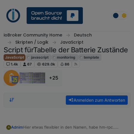
Weiter zum Inhalt
ioBroker Community Home
Deutsch
Skripten / Logik
JavaScript
Script fürTabelle der Batterie Zustände
JavaScript
javascript
monitoring
template
1.4k
67
629.0k
86
+25
Anmelden zum Antworten
Hier etwas flexibler in den Namen, habe hm-rpc.
.
Adnim
A
eingebaut das macht es etwas flexibler jeder hat dies ja