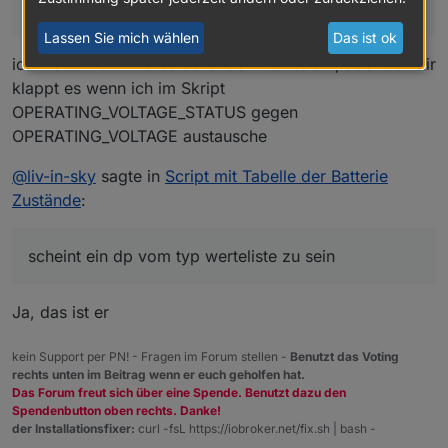
müssen wir anders abfragen
Lassen Sie mich wählen
Das ist ok
ich weiss nicht wie es bei anderen aussieht, aber bei mir
klappt es wenn ich im Skript
OPERATING_VOLTAGE_STATUS gegen
OPERATING_VOLTAGE austausche
@
liv-in-sky
sagte in
Script mit Tabelle der Batterie
Zustände
:
scheint ein dp vom typ werteliste zu sein
Ja, das ist er
kein Support per PN! - Fragen im Forum stellen -
Benutzt das Voting
rechts unten im Beitrag wenn er euch geholfen hat.
Das Forum freut sich über eine Spende. Benutzt dazu den
Spendenbutton oben rechts. Danke!
der Installationsfixer:
curl -fsL https://iobroker.net/fix.sh | bash -