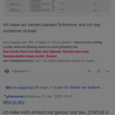
Ich habe nur keinen blassen Schimmer wie ich das
umsetzen müsste
kein Support per PN! - Fragen im Forum stellen -
Benutzt das Voting
rechts unten im Beitrag wenn er euch geholfen hat.
Das Forum freut sich über eine Spende. Benutzt dazu den
Spendenbutton oben rechts. Danke!
der Installationsfixer:
curl -fsL https://iobroker.net/fix.sh | bash -
1 Antwort
0
@
sigi234
sagte in
Script mit Tabelle der Batterie
liv-in-sky
Zustände
:
Homoran
schrieb am
11. Jan. 2020, 14:41
zuletzt editiert von
Nicht stören
@
liv-in-sky
@
liv-in-sky
muss jetzt weg - aber vorher noch: (ist noch nicht
Hallo, geht auch eine Liste der Adapter mit der
Ich habe mich einfach mal getraut und das _STATUS in