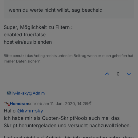
wenn du werte nicht willst, sag bescheid
Super, Möglichkeit zu Filtern :
enabled true/false
host ein/aus blenden
Bitte benutzt das Voting rechts unten im Beitrag wenn er euch geholfen hat.
Immer Daten sichern!
0
@
Adnim
liv-in-sky
Homoran
schrieb am
11. Jan. 2020, 14:25
zuletzt editiert von Homoran
1. Nov. 2020, 15:34
Nicht stören
Hallo
@
liv-in-sky
Ich habe mir als Quoten-SkriptNoob auch mal das
Skript heruntergeladen und versucht nachzuvollziehen.
Lief erst nicht auf Anhieb, bis ich verstanden habe, dass