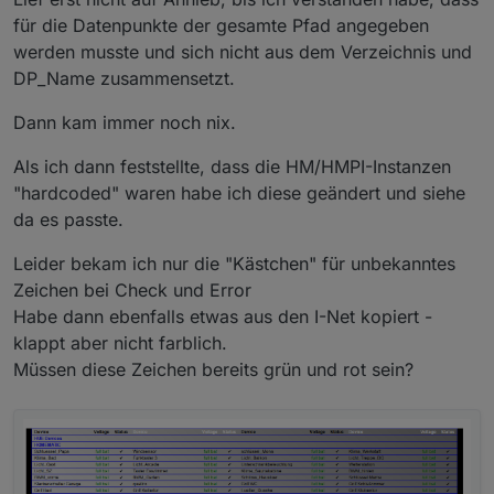
für die Datenpunkte der gesamte Pfad angegeben
werden musste und sich nicht aus dem Verzeichnis und
DP_Name zusammensetzt.
Spoiler
Dann kam immer noch nix.
PS: das rote x stimmt nicht, da ich noch zum test true
habe als low_bat
Als ich dann feststellte, dass die HM/HMPI-Instanzen
"hardcoded" waren habe ich diese geändert und siehe
da es passte.
Leider bekam ich nur die "Kästchen" für unbekanntes
Zeichen bei Check und Error
Habe dann ebenfalls etwas aus den I-Net kopiert -
klappt aber nicht farblich.
Müssen diese Zeichen bereits grün und rot sein?