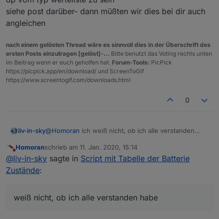
siehe post darüber- dann müßten wir dies bei dir auch
angleichen
nach einem gelösten Thread wäre es sinnvoll dies in der Überschrift des
ersten Posts einzutragen [gelöst]-...
Bitte benutzt das Voting rechts unten
im Beitrag wenn er euch geholfen hat.
Forum-Tools:
PicPick
https://picpick.app/en/download/ und ScreenToGif
https://www.screentogif.com/downloads.html
0
@
Homoran
ich weiß nicht, ob ich alle verstanden
liv-in-sky
habe
Homoran
schrieb am
11. Jan. 2020, 15:14
HOMEATIC funktioniet bis auf die symbole
zuletzt editiert von
Nicht stören
@
liv-in-sky
sagte in
Script mit Tabelle der Batterie
so was hier:
(haken der X)
-ja die sollten farblich sein - wie sehen sie denn
Zustände
:
im script selbst aus - sind sie da farbig ?
           val1=getState(id.replace("LOW_BAT
-in der nächsten abbildung siehst du, wie es im
script aussieht - so sollte es auch angezeigt
weiß nicht, ob ich alle verstanden habe
  switch (val1) {  

werden - probleme gibt es meist durch das
          case 0:     val1="normal";break;

kopieren, wenn du aber die symbole aus dem
          case 1:     val1="unknown";break;
