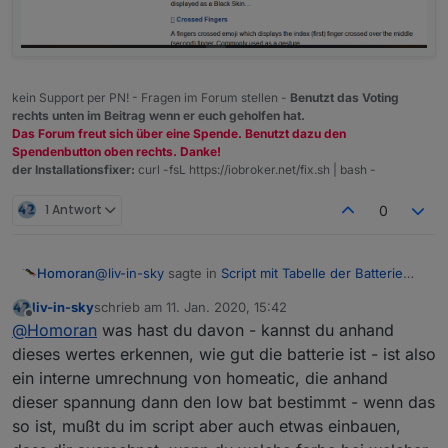
kein Support per PN! - Fragen im Forum stellen -
Benutzt das Voting
rechts unten im Beitrag wenn er euch geholfen hat.
Das Forum freut sich über eine Spende. Benutzt dazu den
Spendenbutton oben rechts. Danke!
der Installationsfixer:
curl -fsL https://iobroker.net/fix.sh | bash -
1 Antwort
0
@
liv-in-sky
sagte in
Script mit Tabelle der Batterie
Homoran
Zustände
:
liv-in-sky
schrieb am
11. Jan. 2020, 15:42
zuletzt editiert von
Offline
oder verstehe ich da was falsch - ich verstehe
@
Homoran
was hast du davon - kannst du anhand
gerade nicht, warum deine änderung ein andrs
dieses wertes erkennen, wie gut die batterie ist - ist also
Wenn du den State OPERATING_VOLTAGE nimmst,
ergebnis bringt
ein interne umrechnung von homeatic, die anhand
zeigt die Tabelle Werte in V an, siehe
dieser spannung dann den low bat bestimmt - wenn das
https://forum.iobroker.net/topic/28789/script-mit-
tabelle-der-batterie-zustände/69
so ist, mußt du im script aber auch etwas einbauen,