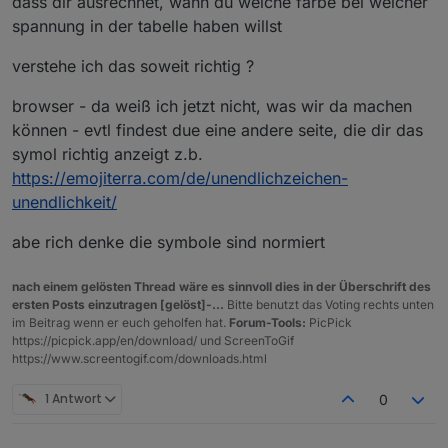
dass dir ausrechnet, wann du welche farbe bei welcher
spannung in der tabelle haben willst
verstehe ich das soweit richtig ?
browser - da weiß ich jetzt nicht, was wir da machen
können - evtl findest due eine andere seite, die dir das
symol richtig anzeigt z.b.
https://emojiterra.com/de/unendlichzeichen-
unendlichkeit/
abe rich denke die symbole sind normiert
nach einem gelösten Thread wäre es sinnvoll dies in der Überschrift des
ersten Posts einzutragen [gelöst]-...
Bitte benutzt das Voting rechts unten
im Beitrag wenn er euch geholfen hat.
Forum-Tools:
PicPick
https://picpick.app/en/download/ und ScreenToGif
https://www.screentogif.com/downloads.html
1 Antwort
0