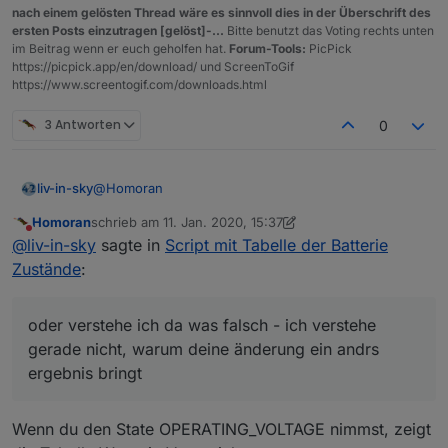
nach einem gelösten Thread wäre es sinnvoll dies in der Überschrift des
ersten Posts einzutragen [gelöst]-...
Bitte benutzt das Voting rechts unten
im Beitrag wenn er euch geholfen hat.
Forum-Tools:
PicPick
https://picpick.app/en/download/ und ScreenToGif
https://www.screentogif.com/downloads.html
3 Antworten
0
@
Homoran
liv-in-sky
Homoran
schrieb am
11. Jan. 2020, 15:37
hier die orginalseite mit den symbolen
zuletzt editiert von Homoran
1. Nov. 2020, 16:38
Nicht stören
@
liv-in-sky
sagte in
Script mit Tabelle der Batterie
https://emojipedia.org/search/?q=cross
- ich kopier
die einfach ins script und setze es in
sorry- vielleicht bin auch ich konfus
Zustände
:
anführungszeichen
mit dem scriptteil versuche ich die werteliste
auszulesen -
oder verstehe ich da was falsch - ich verstehe
wenn da 0 drin steht soll die tabelle "normal"
oder verstehe ich da was falsch - ich verstehe
gerade nicht, warum deine änderung ein andrs
anzeigen
gerade nicht, warum deine änderung ein andrs
ergebnis bringt
wenn da 1 drin steht soll die tabelle "unknown"
ergebnis bringt - aber hauptsache es funktioniert -
anzeigen usw...
daher habe ich dich um dn JSON export gebeten,
damit ich das selbst mal ansehen kann - ich habe nix
Wenn du den State OPERATING_VOLTAGE nimmst, zeigt
mit homeatic