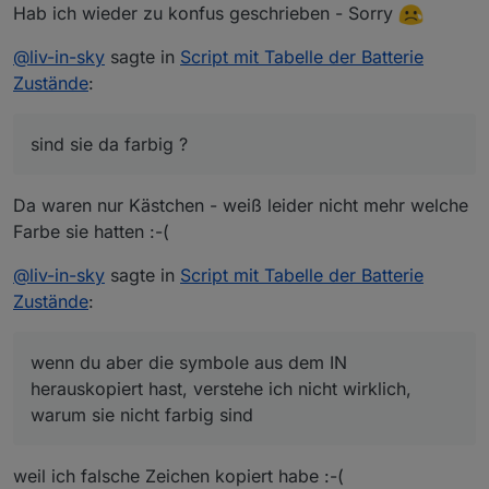
IN herauskopiert hast, verstehe ich nicht
Hab ich wieder zu konfus geschrieben - Sorry
          case 2:     val1="overflow";break;

wirklich, warum sie nicht farbig sind - es könnte
vielleicht ein browser problem sein - welchen
@
liv-in-sky
sagte in
Script mit Tabelle der Batterie
browser nutzt du ?
Zustände
:
sind sie da farbig ?
State Operation voltage
-mache mal einen JSON export für diese hm
Da waren nur Kästchen - weiß leider nicht mehr welche
datenpunkte und sende ihn mir - ich kann den
dann importieren und "mitspielen" - ich hoffe,
Farbe sie hatten :-(
evtl brauche ich einen raw einblick aber wenn
ich es richtig verstehe müssen wir anders
@
liv-in-sky
sagte in
Script mit Tabelle der Batterie
abfragen - mit einem switch oder so - also
Zustände
:
wenn wert ist 1 dann , wenn wert 2 dann , wenn
wert 0 dann !
wenn du aber die symbole aus dem IN
herauskopiert hast, verstehe ich nicht wirklich,
warum sie nicht farbig sind
weil ich falsche Zeichen kopiert habe :-(