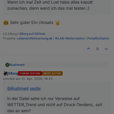
selbst nutze keine Auth oder HTTPS).
Wenn ich mal Zeit und Lust habe alles kaputt
Zumindest hat sich die Authentifizierung
zumachen, dann werd ich das mal testen ;)
geändert und es ist nicht mehr direkt
möglich User/Pass bei cURL in der URL mit
zu übergeben. Der Browser setzt das
Sehr guter Ein-/Ansatz
etwas anders um.
Anstelle von
LG SBorg (
SBorg auf GitHub
)
Projekte:
Lebensmittelwarnung.de
|
WLAN-Wetterstation
|
PimpMyStation
0
müsste eigentlich ein
Rushmed
R
@
SBorg
sagte
:
funktionieren.
SBorg
FORUM TESTING
MOST ACTIVE
Offline
In der Datei sehe ich nur Verweise auf
patch.diff runterladen und ins
schrieb am
13. Apr. 2026, 18:25
zuletzt editiert von
WETTER_Trend und nicht auf Druck-Tendenz, soll
Installationsverzeichnis kopieren...
das so sein?
@
Rushmed
sagte
:
In der Datei sehe ich nur Verweise auf
WETTER_Trend und nicht auf Druck-Tendenz, soll
das so sein?