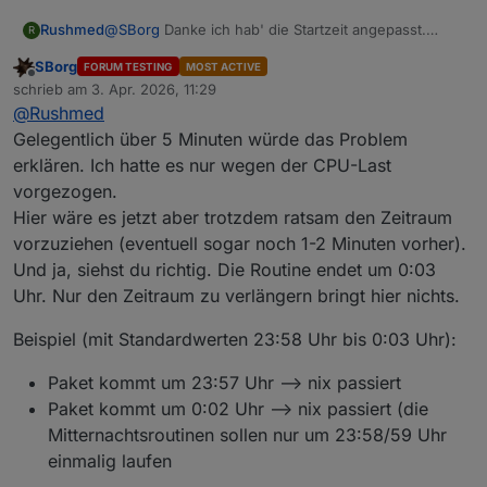
@
SBorg
Danke ich hab' die Startzeit angepasst.
Rushmed
R
Im Station Log sehe ich dass tatsächlich oft knapp
SBorg
FORUM TESTING
MOST ACTIVE
über fünf Minuten zwischen zwei Datenpaketen
Edit:
Offline
schrieb am
3. Apr. 2026, 11:29
liegen. Meistens aber weniger als eine Minute.
zuletzt editiert von
@
Rushmed
Kann ich statt das Intervall nur vorzusiehen auch die
  #Mitternachtjobs

Länge erhöhen?
   if [ $(date +%H) -ge "23" ] && [ $(date +
Gelegentlich über 5 Minuten würde das Problem
Wenn ich diese Zeile richtig verstehe ist das
Ich hatte noch keinen Datenpaketabstand von mehr
        rain               #Jahresregenmenge

erklären. Ich hatte es nur wegen der CPU-Last
Prüfintervallende fest bei 00:03.
als sechs Minuten im Log.
        firmware_check     #neue Firmware

vorgezogen.
        reset_zaehler      #Sonnenscheindaue
Hier wäre es jetzt aber trotzdem ratsam den Zeitraum
        minmaxavg365d      #Min-/Max-/Avg-Au
Dann wurde es ja mit der früheren Startzeit auch
        metsommer          #meteorologischer
vorzuziehen (eventuell sogar noch 1-2 Minuten vorher).
verlängert und sollte dann passen.
        MELDUNG "Mitternachtjobs durchgef%C3
Und ja, siehst du richtig. Die Routine endet um 0:03
Ich beobachte das.
   fi

Uhr. Nur den Zeitraum zu verlängern bringt hier nichts.
   if [ $(date +%H) -eq "0" ] && [ $(date +%
       unset MIDNIGHTRUN

Beispiel (mit Standardwerten 23:58 Uhr bis 0:03 Uhr):
       if [ $(date +%Z) == "CEST" ]; then ZU
Paket kommt um 23:57 Uhr --> nix passiert
Paket kommt um 0:02 Uhr --> nix passiert (die
Mitternachtsroutinen sollen nur um 23:58/59 Uhr
einmalig laufen