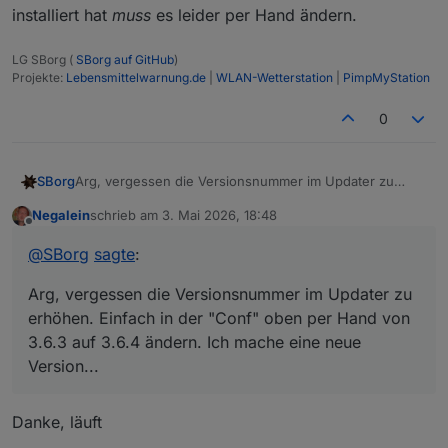
installiert hat
muss
es leider per Hand ändern.
LG SBorg (
SBorg auf GitHub
)
Projekte:
Lebensmittelwarnung.de
|
WLAN-Wetterstation
|
PimpMyStation
0
Arg, vergessen die Versionsnummer im Updater zu
SBorg
erhöhen. Einfach in der "Conf" oben per Hand von
Negalein
schrieb am
3. Mai 2026, 18:48
3.6.3 auf 3.6.4 ändern. Ich mache eine neue Version...
*EDIT* korrekte Version ist nun online. Wer es schon
zuletzt editiert von
Offline
installiert hat
muss
es leider per Hand ändern.
@
SBorg
sagte
:
Arg, vergessen die Versionsnummer im Updater zu
erhöhen. Einfach in der "Conf" oben per Hand von
3.6.3 auf 3.6.4 ändern. Ich mache eine neue
Version...
Danke, läuft