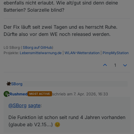
ebenfalls nicht erlaubt. Wie alt/gut sind denn deine
Batterien? Solarzelle blind?
Der Fix läuft seit zwei Tagen und es herrscht Ruhe.
Dürfte also vor dem WE noch released werden.
LG SBorg (
SBorg auf GitHub
)
Projekte:
Lebensmittelwarnung.de
|
WLAN-Wetterstation
|
PimpMyStation
1
SBorg
@
Rushmed
sagte
:
Rushmed
schrieb am
7. Apr. 2026, 16:33
R
MOST ACTIVE
zuletzt editiert von
Offline
Die Funktion ist schon seit rund 4 Jahren vorhanden
Vll. wäre es eine Überlegung wert die Funktion per
Config de-/aktivierbar für alle mit ein zu bauen.
(glaube ab V2.15...)
@
SBorg
sagte
:
So lange wird auch der Start des Skriptes dort
@
Rushmed
sagte
:
angezeigt, Ausführung des Mitternachtjobs, ggf. Fehler
Die Funktion ist schon seit rund 4 Jahren vorhanden
usw.
(glaube ab V2.15...) 😊
Das meinte ich mit dem Beispiel der Wärmepumpe. Du
Jetzt kanns wohl nurnoch an der Verbindung
Außerdem wird stündlich gepusht ob das Skript noch
hast nix gemacht und plötzlich geht es nicht mehr.
Station <> Sensor liegen.
"lebt".