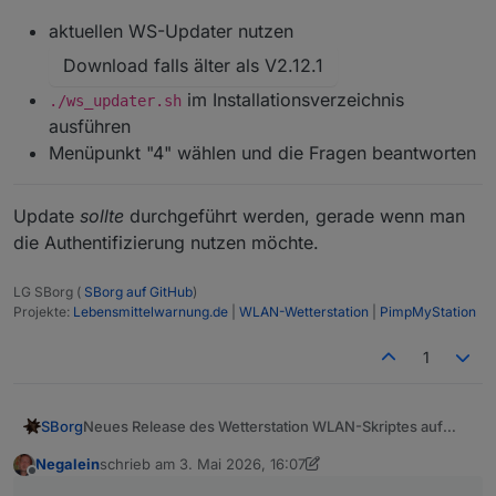
aktuellen WS-Updater nutzen
Download falls älter als V2.12.1
im Installationsverzeichnis
./ws_updater.sh
ausführen
Menüpunkt "4" wählen und die Fragen beantworten
Update
sollte
durchgeführt werden, gerade wenn man
die Authentifizierung nutzen möchte.
LG SBorg (
SBorg auf GitHub
)
Projekte:
Lebensmittelwarnung.de
|
WLAN-Wetterstation
|
PimpMyStation
1
Neues Release des Wetterstation WLAN-Skriptes auf
SBorg
GitHub
V3.6.4
Negalein
schrieb am
3. Mai 2026, 16:07
zuletzt editiert von Negalein
5. März 2026, 18:09
~ Fix 'has to be type "number" but received
Offline
type "string"' im ioB bei DP "Druck-Tendenz"