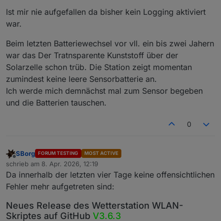
Allerdings ist dies das 868kHz-Frequenzband. Da sollte
Der "Hack" fügt lediglich noch hinzu wann ein Paket
Ist mir nie aufgefallen da bisher kein Logging aktiviert
nichts stören und sukzessiver Datenverkehr ist da
verworfen wurde.
Der Fix läuft seit zwei Tagen und es herrscht Ruhe.
war.
ebenfalls nicht erlaubt. Wie alt/gut sind denn deine
Dürfte also vor dem WE noch released werden.
Batterien? Solarzelle blind?
Beim letzten Batteriewechsel vor vll. ein bis zwei Jahern
war das Der Tratnsparente Kunststoff über der
Solarzelle schon trüb. Die Station zeigt momentan
zumindest keine leere Sensorbatterie an.
Ich werde mich demnächst mal zum Sensor begeben
und die Batterien tauschen.
0
SBorg
FORUM TESTING
MOST ACTIVE
Offline
schrieb am
8. Apr. 2026, 12:19
zuletzt editiert von
Da innerhalb der letzten vier Tage keine offensichtlichen
Fehler mehr aufgetreten sind:
Neues Release des Wetterstation WLAN-
Skriptes auf GitHub
V3.6.3