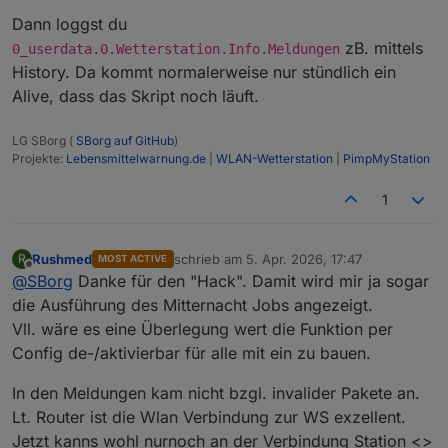
Dann loggst du
zB. mittels
0_userdata.0.Wetterstation.Info.Meldungen
History. Da kommt normalerweise nur stündlich ein
Alive, dass das Skript noch läuft.
LG SBorg (
SBorg auf GitHub
)
Projekte:
Lebensmittelwarnung.de
|
WLAN-Wetterstation
|
PimpMyStation
1
Rushmed
schrieb am
5. Apr. 2026, 17:47
R
MOST ACTIVE
zuletzt editiert von
Offline
@
SBorg
Danke für den "Hack". Damit wird mir ja sogar
die Ausführung des Mitternacht Jobs angezeigt.
Vll. wäre es eine Überlegung wert die Funktion per
Config de-/aktivierbar für alle mit ein zu bauen.
In den Meldungen kam nicht bzgl. invalider Pakete an.
Lt. Router ist die Wlan Verbindung zur WS exzellent.
Jetzt kanns wohl nurnoch an der Verbindung Station <>