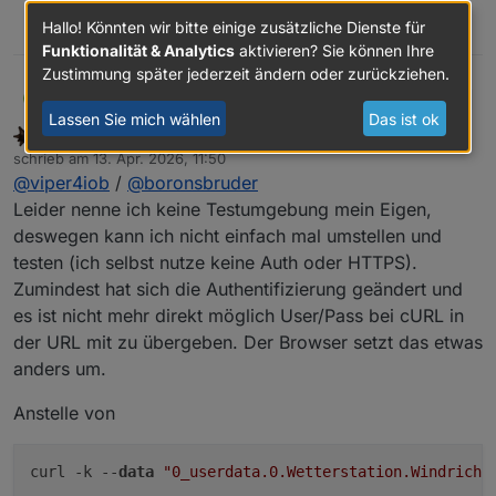
Hallo! Könnten wir bitte einige zusätzliche Dienste für
0
Funktionalität & Analytics
aktivieren? Sie können Ihre
Zustimmung später jederzeit ändern oder zurückziehen.
viper4iob
V
@
Boronsbruder
sagte
:
Lassen Sie mich wählen
Das ist ok
SBorg
FORUM TESTING
MOST ACTIVE
Offline
Kann ich so bestätigen. Seit dem Upgrade des
@
sborg
schrieb am
13. Apr. 2026, 11:50
zuletzt editiert von
iobroker SimpleAPI Adapters von 2.x auf 3.0.7
Also hab mal noch ein bischen getestet. Ab
@
viper4iob
/
@
boronsbruder
funktioniert die Authentifizierung nicht mehr. Ich
3.0.6 mit der Authentifizierung über user und
Leider nenne ich keine Testumgebung mein Eigen,
habe sie dann im Adapter deaktiviert und es
password funktionieren die cURL-Aufrufe (so)
deswegen kann ich nicht einfach mal umstellen und
funktionierte dann erst mal alles wieder.
nicht mehr.
testen (ich selbst nutze keine Auth oder HTTPS).
Zumindest hat sich die Authentifizierung geändert und
es ist nicht mehr direkt möglich User/Pass bei cURL in
zum Beispiel friert ein.
der URL mit zu übergeben. Der Browser setzt das etwas
anders um.
über Browser geht aber problemlos.
Anstelle von
Und das coolste ist, da friert anscheinend die
gesamte SimpleApi ein.
curl -k --
data
"0_userdata.0.Wetterstation.Windricht
Nach dem ich die Authenifizierung deaktiviert