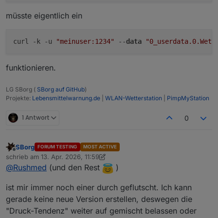
hab, sind nämlich von meinem 2.
"Wettersation"-Service der noch auf 3.6.1 lief
müsste eigentlich ein
die Fehler aufgetaucht. Davor passierte einfach
nix...
curl -k -u 
"meinuser:1234"
 --
data
"0_userdata.0.Wett
Aber sonst scheint bei mir die 3.6.2 mit Simple
3.0.7 zu laufen.
funktionieren.
LG SBorg (
SBorg auf GitHub
)
Projekte:
Lebensmittelwarnung.de
|
WLAN-Wetterstation
|
PimpMyStation
1 Antwort
0
SBorg
FORUM TESTING
MOST ACTIVE
Offline
schrieb am
13. Apr. 2026, 11:59
zuletzt editiert von SBorg
@
Rushmed
(und den Rest
)
ist mir immer noch einer durch geflutscht. Ich kann
gerade keine neue Version erstellen, deswegen die
"Druck-Tendenz" weiter auf gemischt belassen oder