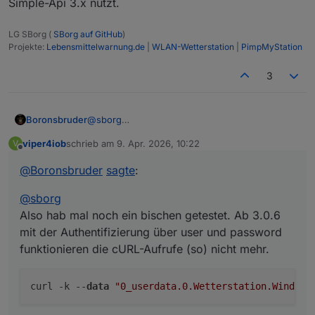
Simple-Api 3.x nutzt.
LG SBorg (
SBorg auf GitHub
)
Projekte:
Lebensmittelwarnung.de
|
WLAN-Wetterstation
|
PimpMyStation
3
@
sborg
Boronsbruder
Also hab mal noch ein bischen getestet. Ab
viper4iob
schrieb am
9. Apr. 2026, 10:22
V
3.0.6 mit der Authentifizierung über user und
zuletzt editiert von
Offline
password funktionieren die cURL-Aufrufe (so)
@
Boronsbruder
sagte
:
zum Beispiel friert ein.
nicht mehr.
@
sborg
Also hab mal noch ein bischen getestet. Ab 3.0.6
über Browser geht aber problemlos.
mit der Authentifizierung über user und password
funktionieren die cURL-Aufrufe (so) nicht mehr.
Und das coolste ist, da friert anscheinend die
gesamte SimpleApi ein.
Nach dem ich die Authenifizierung deaktiviert
Aber sonst scheint bei mir die 3.6.2 mit Simple
curl -k --
data
"0_userdata.0.Wetterstation.Windric
hab, sind nämlich von meinem 2.
3.0.7 zu laufen.
"Wettersation"-Service der noch auf 3.6.1 lief