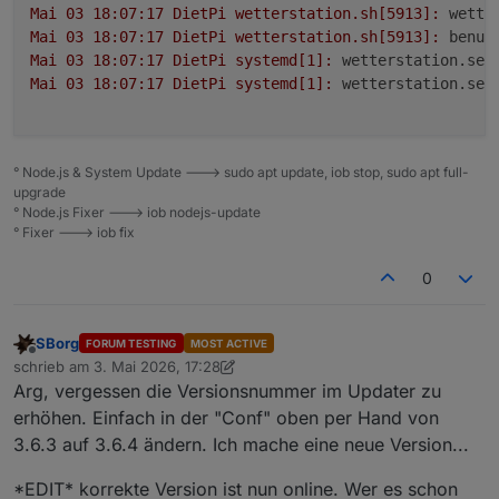
Mai
03
18
:07:17
DietPi
wetterstation.sh[5913]:
wette
Mai
03
18
:07:17
DietPi
wetterstation.sh[5913]:
benut
Mai
03
18
:07:17
DietPi
systemd[1]:
wetterstation.ser
Mai
03
18
:07:17
DietPi
systemd[1]:
wetterstation.ser
° Node.js & System Update ---> sudo apt update, iob stop, sudo apt full-
upgrade
° Node.js Fixer ---> iob nodejs-update
° Fixer ---> iob fix
0
SBorg
FORUM TESTING
MOST ACTIVE
Offline
schrieb am
3. Mai 2026, 17:28
zuletzt editiert von SBorg
5. März 2026, 19:37
Arg, vergessen die Versionsnummer im Updater zu
erhöhen. Einfach in der "Conf" oben per Hand von
3.6.3 auf 3.6.4 ändern. Ich mache eine neue Version...
*EDIT* korrekte Version ist nun online. Wer es schon