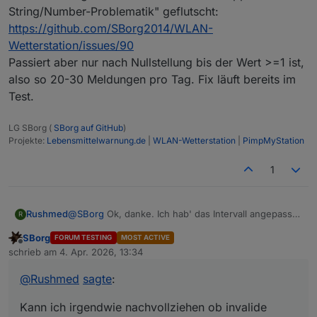
(IMHO) nicht wirklich sooo wichtig. In 5 Minuten wird
String/Number-Problematik" geflutscht:
sich die Temperatur kaum ändern und der Niederschlag
https://github.com/SBorg2014/WLAN-
landet dann halt auf dem nächsten Tag. In meinen
Wetterstation/issues/90
Augen alles verschmerzbar, da die Tolleranzen der
Heim-Wetterstationen eh nicht gerade klein sind.
Passiert aber nur nach Nullstellung bis der Wert >=1 ist,
Ich würde es mal mit 23:54 Uhr und 0:10 Uhr
also so 20-30 Meldungen pro Tag. Fix läuft bereits im
versuchen, dann sollte es auch mit einem 6-Minuten
Test.
Intervall funktionieren, wobei mir 5 Minuten komisch
vorkommen. Bei mir sind es idR. ~35-40 Sekunden und
vielleicht eine handvoll Pakete pro Tag die als nicht
LG SBorg (
SBorg auf GitHub
)
Projekte:
Lebensmittelwarnung.de
|
WLAN-Wetterstation
|
PimpMyStation
valide verworfen werden.
1
Rushmed
@
SBorg
Ok, danke. Ich hab' das Intervall angepasst.
R
Kann ich irgendwie nachvollziehen ob invalide
SBorg
FORUM TESTING
MOST ACTIVE
Datenpakete ankommen und verworfen werden?
Offline
schrieb am
4. Apr. 2026, 13:34
zuletzt editiert von
@
Rushmed
sagte
:
Kann ich irgendwie nachvollziehen ob invalide