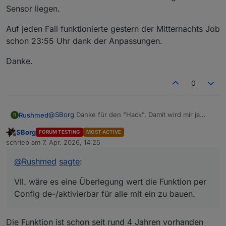
Sensor liegen.
Auf jeden Fall funktionierte gestern der Mitternachts Job
schon 23:55 Uhr dank der Anpassungen.
Danke.
0
@
SBorg
Danke für den "Hack". Damit wird mir ja
Rushmed
R
sogar die Ausführung des Mitternacht Jobs
SBorg
FORUM TESTING
MOST ACTIVE
angezeigt.
In den Meldungen kam nicht bzgl. invalider Pakete
Offline
schrieb am
7. Apr. 2026, 14:25
Vll. wäre es eine Überlegung wert die Funktion per
an. Lt. Router ist die Wlan Verbindung zur WS
zuletzt editiert von
Config de-/aktivierbar für alle mit ein zu bauen.
exzellent. Jetzt kanns wohl nurnoch an der
Auf jeden Fall funktionierte gestern der Mitternachts
@
Rushmed
sagte
:
Verbindung Station <> Sensor liegen.
Job schon 23:55 Uhr dank der Anpassungen.
Danke.
Vll. wäre es eine Überlegung wert die Funktion per
Config de-/aktivierbar für alle mit ein zu bauen.
Die Funktion ist schon seit rund 4 Jahren vorhanden