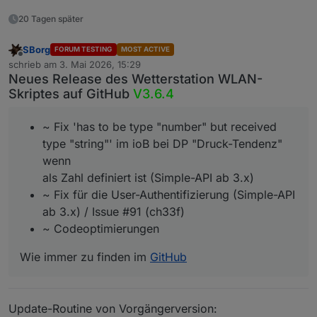
20 Tagen später
SBorg
FORUM TESTING
MOST ACTIVE
Offline
schrieb am
3. Mai 2026, 15:29
zuletzt editiert von
Neues Release des Wetterstation WLAN-
Skriptes auf GitHub
V3.6.4
~ Fix 'has to be type "number" but received
type "string"' im ioB bei DP "Druck-Tendenz"
wenn
als Zahl definiert ist (Simple-API ab 3.x)
~ Fix für die User-Authentifizierung (Simple-API
ab 3.x) / Issue #91 (ch33f)
~ Codeoptimierungen
Wie immer zu finden im
GitHub
Update-Routine von Vorgängerversion: