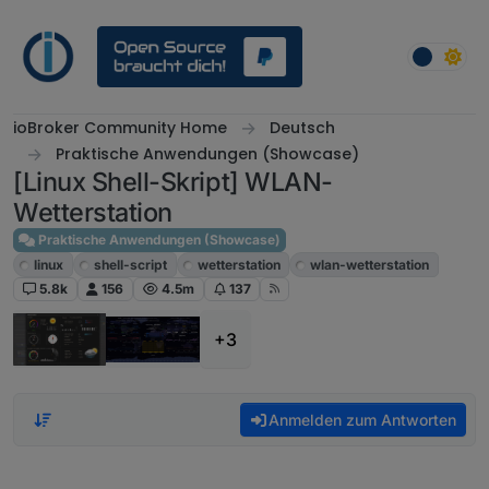
Weiter zum Inhalt
ioBroker Community Home
Deutsch
Praktische Anwendungen (Showcase)
[Linux Shell-Skript] WLAN-
Wetterstation
Praktische Anwendungen (Showcase)
linux
shell-script
wetterstation
wlan-wetterstation
5.8k
156
4.5m
137
+3
Anmelden zum Antworten