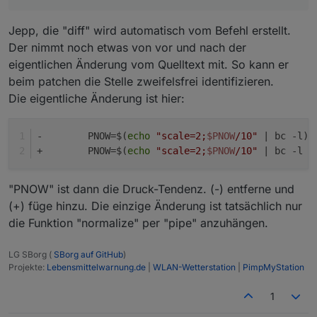
Jepp, die "diff" wird automatisch vom Befehl erstellt.
Der nimmt noch etwas von vor und nach der
eigentlichen Änderung vom Quelltext mit. So kann er
beim patchen die Stelle zweifelsfrei identifizieren.
Die eigentliche Änderung ist hier:
-	 PNOW=$(
echo
"scale=2;
$PNOW
/10"
 | bc -l)
+	 PNOW=$(
echo
"scale=2;
$PNOW
/10"
 | bc -l |
"PNOW" ist dann die Druck-Tendenz. (-) entferne und
(+) füge hinzu. Die einzige Änderung ist tatsächlich nur
die Funktion "normalize" per "pipe" anzuhängen.
LG SBorg (
SBorg auf GitHub
)
Projekte:
Lebensmittelwarnung.de
|
WLAN-Wetterstation
|
PimpMyStation
1