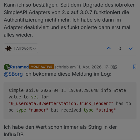
Kann ich so bestätigen. Seit dem Upgrade des iobroker
SimpleAPI Adapters von 2.x auf 3.0.7 funktioniert die
Authentifizierung nicht mehr. Ich habe sie dann im
Adapter deaktiviert und es funktionierte dann erst mal
alles wieder.
1 Antwort
0
Rushmed
schrieb am
11. Apr. 2026, 17:13
R
MOST ACTIVE
zuletzt editiert von Rushmed
4. Nov. 2026, 1
Offline
@
SBorg
Ich bekomme diese Meldung im Log:
simple-api.0 2026-04-11 19:00:29.648 info State
value to
set
for
"0_userdata.0.Wetterstation.Druck_Tendenz"
has to
be
type
"number"
but received
type
"string"
Ich habe den Wert schon immer als String in der
InfluxDB.