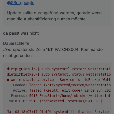
@
SBorg
sagte
:
wenn
als Zahl definiert ist (Simple-API ab 3.x)
Update sollte durchgeführt werden, gerade wenn
Update-Routine von Vorgängerversion:
~ Fix für die User-Authentifizierung (Simple-
man die Authentifizierung nutzen möchte.
API ab 3.x) / Issue #91 (ch33f)
aktuellen WS-Updater nutzen
~ Codeoptimierungen
Download falls älter als V2.12.1
Wie immer zu finden im
GitHub
da passt was nicht
Update
sollte
durchgeführt werden, gerade wenn man
./ws_updater.sh
im Installationsverzeichnis
die Authentifizierung nutzen möchte.
ausführen
Dauerschleife
Menüpunkt "4" wählen und die Fragen
./ws_updater.sh: Zeile 161: PATCH3064: Kommando
beantworten
nicht gefunden.
dietpi@DietPi:~$
sudo
systemctl
restart
wetterstatio
dietpi@DietPi:~$
sudo
systemctl
status
wetterstation
●
wetterstation.service
-
Service
für
ioBroker
Wette
Loaded:
loaded
(/etc/systemd/system/wetterstation
Active:
failed
(Result:
exit-code)
since
Sun
2026
Process:
5913 
ExecStart=/home/iobroker/wetterstati
Main PID:
5913
(code=exited,
status=1/FAILURE)
Mai
03
18
:07:17
DietPi
systemd[1]:
Started
Service
f