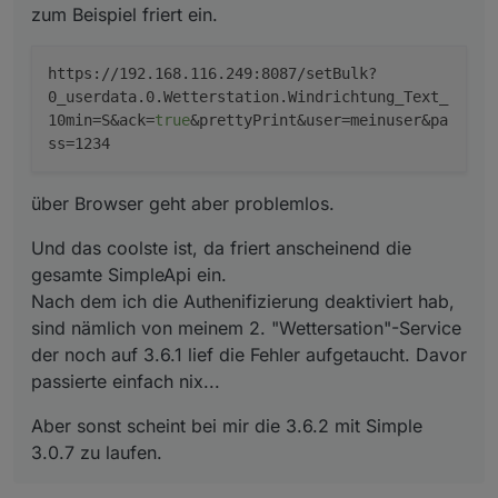
die Fehler aufgetaucht. Davor passierte einfach
zum Beispiel friert ein.
nix...
https://192.168.116.249:8087/setBulk?
0_userdata.0.Wetterstation.Windrichtung_Text_
10min=S&ack=
true
&prettyPrint&user=meinuser&pa
ss=1234
über Browser geht aber problemlos.
Und das coolste ist, da friert anscheinend die
gesamte SimpleApi ein.
Nach dem ich die Authenifizierung deaktiviert hab,
sind nämlich von meinem 2. "Wettersation"-Service
der noch auf 3.6.1 lief die Fehler aufgetaucht. Davor
passierte einfach nix...
Aber sonst scheint bei mir die 3.6.2 mit Simple
3.0.7 zu laufen.