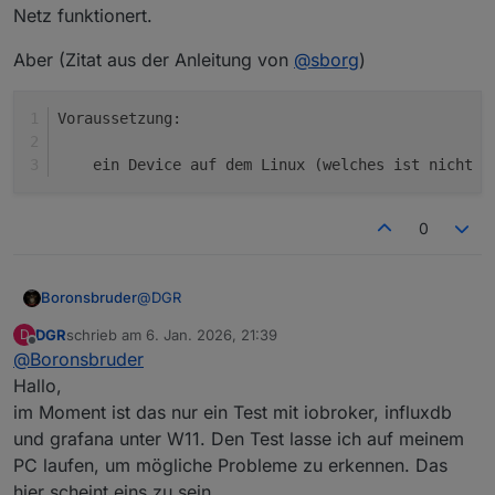
Netz funktionert.
Aber (Zitat aus der Anleitung von
@
sborg
)
Voraussetzung:
    ein Device auf dem Linux (welches ist nicht 
m
0
@
DGR
Boronsbruder
DGR
schrieb am
6. Jan. 2026, 21:39
D
Du muss nur die IP-Adressen von der Simple-
zuletzt editiert von
Offline
@
Boronsbruder
Api und evtl. der Rest API (wenn verwendet) in
der Config des Wetterstation-Skripts auf die des
Mir erschließt sich der Sinn den Iobroker vom
Hallo,
W11 PC auf dem der IOBroker läuft ändern.
Stromsparenden Raspi auf W11 umzuziehen
im Moment ist das nur ein Test mit iobroker, influxdb
nicht, aber das ist dein Ding...
Den Raspi brauchst du weiterhin, um das Skript
und grafana unter W11. Den Test lasse ich auf meinem
auszuführen, da ein Shell-Skript unter Linux
PC laufen, um mögliche Probleme zu erkennen. Das
läuft.
Alternativen für den Raspi wären:
Es gibt die Möglichkeit eine Virtualierung unter
hier scheint eins zu sein.