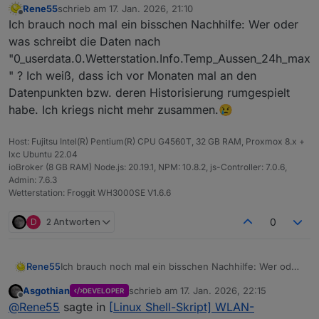
Rene55
schrieb am
17. Jan. 2026, 21:10
zuletzt editiert von
Offline
Ich brauch noch mal ein bisschen Nachhilfe: Wer oder
was schreibt die Daten nach
"0_userdata.0.Wetterstation.Info.Temp_Aussen_24h_max
" ? Ich weiß, dass ich vor Monaten mal an den
Datenpunkten bzw. deren Historisierung rumgespielt
habe. Ich kriegs nicht mehr zusammen.😢
Host: Fujitsu Intel(R) Pentium(R) CPU G4560T, 32 GB RAM, Proxmox 8.x +
lxc Ubuntu 22.04
ioBroker (8 GB RAM) Node.js: 20.19.1, NPM: 10.8.2, js-Controller: 7.0.6,
Admin: 7.6.3
Wetterstation: Froggit WH3000SE V1.6.6
D
2 Antworten
0
Rene55
Ich brauch noch mal ein bisschen Nachhilfe: Wer oder
was schreibt die Daten nach
Asgothian
schrieb am
17. Jan. 2026, 22:15
DEVELOPER
"0_userdata.0.Wetterstation.Info.Temp_Aussen_24h_m
zuletzt editiert von
Offline
@
Rene55
sagte in
[Linux Shell-Skript] WLAN-
ax" ? Ich weiß, dass ich vor Monaten mal an den