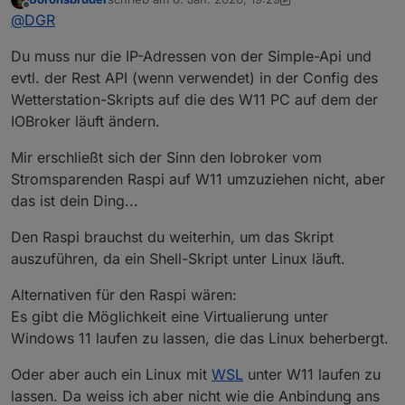
meiner Sicht ohne Probleme.
zuletzt editiert von Boronsbruder
1. Juni 2026, 20:32
Offline
@
DGR
Ich habe jetzt testweise ioBroker auf meinem PC unter
W11 installiert und das iobroker-Backup vom Raspberry
Du muss nur die IP-Adressen von der Simple-Api und
eingespielt.
Leider weiß ich nicht mehr, was ich damals für die
evtl. der Rest API (wenn verwendet) in der Config des
Installation noch gemacht habe. Muß ich unter Windows
Wetterstation-Skripts auf die des W11 PC auf dem der
anders vorgehen und wenn nicht, wie war nochmal der
IOBroker läuft ändern.
Installationsvorgang ?
Mir erschließt sich der Sinn den Iobroker vom
Stromsparenden Raspi auf W11 umzuziehen nicht, aber
das ist dein Ding...
Den Raspi brauchst du weiterhin, um das Skript
auszuführen, da ein Shell-Skript unter Linux läuft.
Alternativen für den Raspi wären:
Es gibt die Möglichkeit eine Virtualierung unter
Windows 11 laufen zu lassen, die das Linux beherbergt.
Oder aber auch ein Linux mit
WSL
unter W11 laufen zu
lassen. Da weiss ich aber nicht wie die Anbindung ans