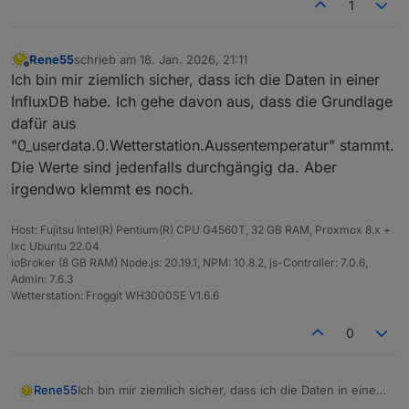
1
Rene55
schrieb am
18. Jan. 2026, 21:11
zuletzt editiert von
Offline
Ich bin mir ziemlich sicher, dass ich die Daten in einer
InfluxDB habe. Ich gehe davon aus, dass die Grundlage
dafür aus
"0_userdata.0.Wetterstation.Aussentemperatur" stammt.
Die Werte sind jedenfalls durchgängig da. Aber
irgendwo klemmt es noch.
Host: Fujitsu Intel(R) Pentium(R) CPU G4560T, 32 GB RAM, Proxmox 8.x +
lxc Ubuntu 22.04
ioBroker (8 GB RAM) Node.js: 20.19.1, NPM: 10.8.2, js-Controller: 7.0.6,
Admin: 7.6.3
Wetterstation: Froggit WH3000SE V1.6.6
0
Rene55
Ich bin mir ziemlich sicher, dass ich die Daten in einer
InfluxDB habe. Ich gehe davon aus, dass die