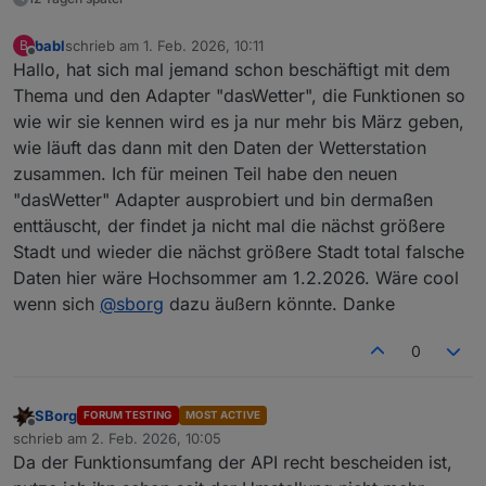
babl
schrieb am
1. Feb. 2026, 10:11
B
zuletzt editiert von
Offline
Hallo, hat sich mal jemand schon beschäftigt mit dem
Thema und den Adapter "dasWetter", die Funktionen so
wie wir sie kennen wird es ja nur mehr bis März geben,
wie läuft das dann mit den Daten der Wetterstation
zusammen. Ich für meinen Teil habe den neuen
"dasWetter" Adapter ausprobiert und bin dermaßen
enttäuscht, der findet ja nicht mal die nächst größere
Stadt und wieder die nächst größere Stadt total falsche
Daten hier wäre Hochsommer am 1.2.2026. Wäre cool
wenn sich
@
sborg
dazu äußern könnte. Danke
0
SBorg
FORUM TESTING
MOST ACTIVE
Offline
schrieb am
2. Feb. 2026, 10:05
zuletzt editiert von
Da der Funktionsumfang der API recht bescheiden ist,