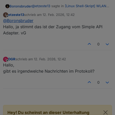
@
etzeste13
sagte in
[Linux Shell-Skript] WLAN-
Boronsbruder
Wetterstation
:
etzeste13
schrieb am
12. Feb. 2026, 12:42
E
zuletzt editiert von
Offline
@
Boronsbruder
ip vom Restapi hab manuell verändert, aber
die stimmt
Hallo, ja stimmt das ist der Zugang vom Simple API
Ist die IP 192.168.1.80:8087 vom SIMPLE-Api-
Adapter. vG
Adapter?
0
DGR
schrieb am
12. Feb. 2026, 12:42
D
zuletzt editiert von
Offline
Hallo,
gibt es irgendwelche Nachrichten im Protokoll?
0
Hey! Du scheinst an dieser Unterhaltung