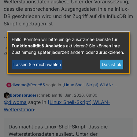
Wetterstationsdaten ausliest. Unter der Voraussetzung,
dass die ensprechenden Ausgangsdaten in eine Influx-
DB geschrieben wird und der Zugriff auf die InfluxDB im
Skript eingetragen ist
-- diwoma
Hallo! Könnten wir bitte einige zusätzliche Dienste für
Funktionalität & Analytics
aktivieren? Sie können Ihre
ioBroker in LX-Container in Proxmox
Zustimmung später jederzeit ändern oder zurückziehen.
Zigbee-Coordinator: CC2652P2-TCP FW: 20230507
Lassen Sie mich wählen
Das ist ok
1
@
Rene55
sagte in
[Linux Shell-Skript] WLAN-
diwoma
D
Wetterstation
:
Boronsbruder
schrieb am
18. Jan. 2026, 08:00
zuletzt editiert von
Offline
Ich brauch noch mal ein bisschen Nachhilfe: Wer
@
diwoma
sagte in
[Linux Shell-Skript] WLAN-
oder was schreibt die Daten nach
Wetterstation
:
Das macht das Linux-Shell-Skript, dass die
"0_userdata.0.Wetterstation.Info.Temp_Aussen_2
Wetterstationsdaten ausliest. Unter der
4h_max" ? Ich weiß, dass ich vor Monaten mal an
Voraussetzung, dass die ensprechenden
den Datenpunkten bzw. deren Historisierung
Das macht das Linux-Shell-Skript, dass die
Ausgangsdaten in eine Influx-DB geschrieben wird
rumgespielt habe. Ich kriegs nicht mehr
Wetterstationsdaten ausliest. Unter der
und der Zugriff auf die InfluxDB im Skript eingetragen
zusammen.😢