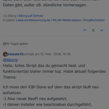
Daten gibt, außer zB. stündliche Vorhersagen.
LG SBorg (
SBorg auf GitHub
)
Projekte:
Lebensmittelwarnung.de
|
WLAN-Wetterstation
|
PimpMyStation
0
10 Tagen später
etzeste13
schrieb am
12. Feb. 2026, 10:35
E
zuletzt editiert von
Offline
@
sborg
:
Hallo, tolles Skript das du gemacht hast, und
funktioniert(e) bisher immer top. Habe aktuell folgendes
Thema:
Ich muss den IOB-Slave auf dem das skript läuft neu
aufsetzen.
-) Also neuer RasPi neu aufgesetzt,
-) deinen Installer wie beschrieben durchgeführt,