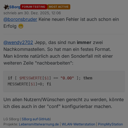
SBorg
FORUM TESTING
MOST ACTIVE
Offline
schrieb am
30. Dez. 2025, 12:06
zuletzt editiert von
@
boronsbruder
Keine neuen Fehler ist auch schon ein
Erfolg 😁
@
wendy2702
Jepp, das sind nun
immer
zwei
Nachkommastellen. So hat man ein festes Format.
Man könnte natürlich auch den Sonderfall mit einer
weiteren Zeile "nachbearbeiten":
if
[
$MESSWERTE
[
$1
] ==
"0.00"
];
then
MESSWERTE[
$1
]=0;
fi
Um allen Nutzern/Wünschen gerecht zu werden, könnte
ich dies auch in der "conf" konfigurierbar machen.
LG SBorg (
SBorg auf GitHub
)
Projekte:
Lebensmittelwarnung.de
|
WLAN-Wetterstation
|
PimpMyStation