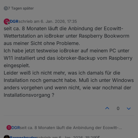
7 Tagen später
DGR
schrieb am
6. Jan. 2026, 17:35
D
zuletzt editiert von
Offline
seit ca. 8 Monaten läuft die Anbindung der Ecowitt-
Wettertstation an ioBroker unter Raspberry Bookworm
aus meiner Sicht ohne Probleme.
Ich habe jetzt testweise ioBroker auf meinem PC unter
W11 installiert und das iobroker-Backup vom Raspberry
eingespielt.
Leider weiß ich nicht mehr, was ich damals für die
Installation noch gemacht habe. Muß ich unter Windows
anders vorgehen und wenn nicht, wie war nochmal der
Installationsvorgang ?
0
DGR
seit ca. 8 Monaten läuft die Anbindung der Ecowitt-
D
Wettertstation an ioBroker unter Raspberry Bookworm aus
Boronsbruder
schrieb am
6. Jan. 2026, 19:29