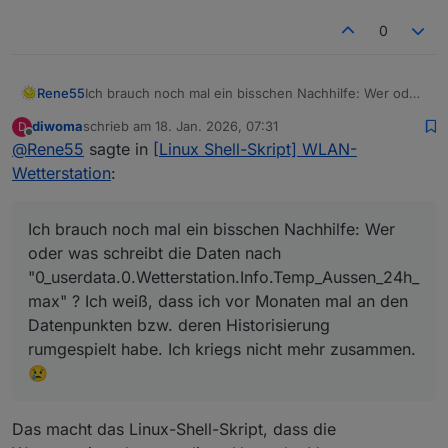
0
Rene55
Ich brauch noch mal ein bisschen Nachhilfe: Wer oder
was schreibt die Daten nach
diwoma
schrieb am
18. Jan. 2026, 07:31
D
"0_userdata.0.Wetterstation.Info.Temp_Aussen_24h_m
zuletzt editiert von
Offline
@
Rene55
sagte in
[Linux Shell-Skript] WLAN-
ax" ? Ich weiß, dass ich vor Monaten mal an den
Datenpunkten bzw. deren Historisierung rumgespielt
Wetterstation
:
habe. Ich kriegs nicht mehr zusammen.😢
Ich brauch noch mal ein bisschen Nachhilfe: Wer
oder was schreibt die Daten nach
"0_userdata.0.Wetterstation.Info.Temp_Aussen_24h_
max" ? Ich weiß, dass ich vor Monaten mal an den
Datenpunkten bzw. deren Historisierung
rumgespielt habe. Ich kriegs nicht mehr zusammen.
😢
Das macht das Linux-Shell-Skript, dass die