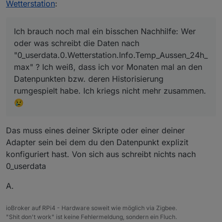
Datenpunkten bzw. deren Historisierung rumgespielt
Wetterstation
:
habe. Ich kriegs nicht mehr zusammen.😢
Ich brauch noch mal ein bisschen Nachhilfe: Wer
oder was schreibt die Daten nach
"0_userdata.0.Wetterstation.Info.Temp_Aussen_24h_
max" ? Ich weiß, dass ich vor Monaten mal an den
Datenpunkten bzw. deren Historisierung
rumgespielt habe. Ich kriegs nicht mehr zusammen.
😢
Das muss eines deiner Skripte oder einer deiner
Adapter sein bei dem du den Datenpunkt explizit
konfiguriert hast. Von sich aus schreibt nichts nach
0_userdata
A.
ioBroker auf RPi4 - Hardware soweit wie möglich via Zigbee.
"Shit don't work" ist keine Fehlermeldung, sondern ein Fluch.