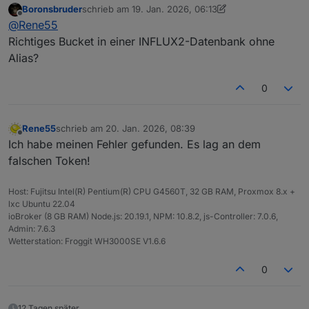
Boronsbruder
schrieb am
19. Jan. 2026, 06:13
Grundlage dafür aus
zuletzt editiert von Boronsbruder
Offline
@
Rene55
"0_userdata.0.Wetterstation.Aussentemperatur"
stammt. Die Werte sind jedenfalls durchgängig da.
Richtiges Bucket in einer INFLUX2-Datenbank ohne
Aber irgendwo klemmt es noch.
Alias?
0
Rene55
schrieb am
20. Jan. 2026, 08:39
zuletzt editiert von
Offline
Ich habe meinen Fehler gefunden. Es lag an dem
falschen Token!
Host: Fujitsu Intel(R) Pentium(R) CPU G4560T, 32 GB RAM, Proxmox 8.x +
lxc Ubuntu 22.04
ioBroker (8 GB RAM) Node.js: 20.19.1, NPM: 10.8.2, js-Controller: 7.0.6,
Admin: 7.6.3
Wetterstation: Froggit WH3000SE V1.6.6
0
12 Tagen später