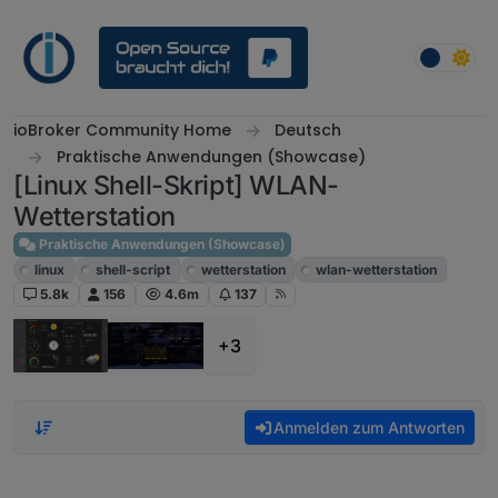
Weiter zum Inhalt
ioBroker Community Home
Deutsch
Praktische Anwendungen (Showcase)
[Linux Shell-Skript] WLAN-
Wetterstation
Praktische Anwendungen (Showcase)
linux
shell-script
wetterstation
wlan-wetterstation
5.8k
156
4.6m
137
+3
Anmelden zum Antworten