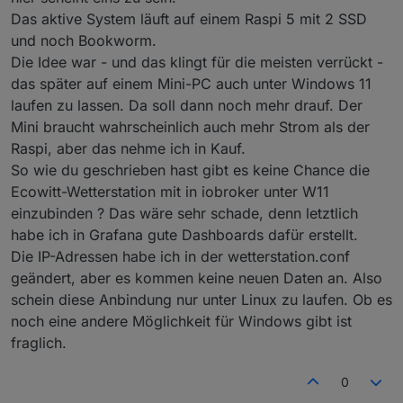
Windows 11 laufen zu lassen, die das Linux
Oder aber auch ein Linux mit
WSL
unter W11
Das aktive System läuft auf einem Raspi 5 mit 2 SSD
beherbergt.
laufen zu lassen. Da weiss ich aber nicht wie die
und noch Bookworm.
Anbindung ans Netz funktionert.
Aber (Zitat aus der Anleitung von
@
sborg
)
Die Idee war - und das klingt für die meisten verrückt -
das später auf einem Mini-PC auch unter Windows 11
Voraussetzung:

laufen zu lassen. Da soll dann noch mehr drauf. Der
Mini braucht wahrscheinlich auch mehr Strom als der
Raspi, aber das nehme ich in Kauf.
So wie du geschrieben hast gibt es keine Chance die
Ecowitt-Wetterstation mit in iobroker unter W11
einzubinden ? Das wäre sehr schade, denn letztlich
habe ich in Grafana gute Dashboards dafür erstellt.
Die IP-Adressen habe ich in der wetterstation.conf
geändert, aber es kommen keine neuen Daten an. Also
schein diese Anbindung nur unter Linux zu laufen. Ob es
noch eine andere Möglichkeit für Windows gibt ist
fraglich.
0