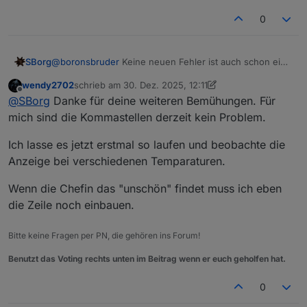
0
@
boronsbruder
Keine neuen Fehler ist auch schon ein
SBorg
Erfolg 😁
wendy2702
schrieb am
30. Dez. 2025, 12:11
zuletzt editiert von wendy2702
Offline
@
SBorg
Danke für deine weiteren Bemühungen. Für
@
wendy2702
Jepp, das sind nun
immer
zwei
mich sind die Kommastellen derzeit kein Problem.
Nachkommastellen. So hat man ein festes Format.
Man könnte natürlich auch den Sonderfall mit einer
Ich lasse es jetzt erstmal so laufen und beobachte die
weiteren Zeile "nachbearbeiten":
Anzeige bei verschiedenen Temparaturen.
Um allen Nutzern/Wünschen gerecht zu werden,
könnte ich dies auch in der "conf" konfigurierbar
Wenn die Chefin das "unschön" findet muss ich eben
machen.
die Zeile noch einbauen.
Bitte keine Fragen per PN, die gehören ins Forum!
Benutzt das Voting rechts unten im Beitrag wenn er euch geholfen hat.
0