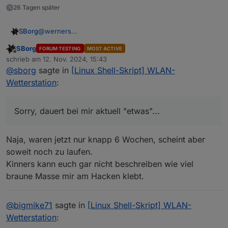
26 Tagen später
@
werners
SBorg
Sorry, dauert bei mir aktuell "etwas"...
SBorg
FORUM TESTING
MOST ACTIVE
Sieht soweit gut aus. Ich frage mal scheinheilig, mit
Offline
schrieb am
12. Nov. 2024, 15:43
"kurz hintereinander" meinst du aber nicht ca. 16
zuletzt editiert von
@
sborg
sagte in
[Linux Shell-Skript] WLAN-
Sekunden? Das wäre so aktuell korrekt, denn deine
Station sendet ca. alle 16 Sekunden ein Datenpakt.
Wetterstation
:
Darauf würde das Skript reagieren und alle 16 Sekunden
ein Datenpaket an den ioB absetzen.
Falls schneller: wie stellst du es fest? Per logging
Sorry, dauert bei mir aktuell "etwas"...
InfluxDB? Wie kurz ist es dann lt. InfluxDB?
Naja, waren jetzt nur knapp 6 Wochen, scheint aber
soweit noch zu laufen.
Kinners kann euch gar nicht beschreiben wie viel
braune Masse mir am Hacken klebt.
@
bigmike71
sagte in
[Linux Shell-Skript] WLAN-
Wetterstation
: