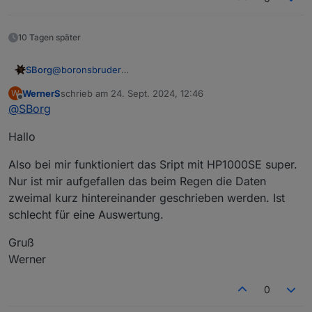
10 Tagen später
@
boronsbruder
SBorg
Ich weiß aktuell nicht mehr ob das bei Awekas einen
WernerS
schrieb am
24. Sept. 2024, 12:46
W
richtigen Grund hat mittels "wget" zu kommunizieren.
Danke auf jeden Fall fürs testen, die Änderung nehme
zuletzt editiert von
Offline
@
SBorg
Die "Anderen" Dienste laufen mittels "curl" und haben
ich für die nächste Version mit auf.
einen Timeout von 10 Sekunden ;)
Hallo
Also bei mir funktioniert das Sript mit HP1000SE super.
Nur ist mir aufgefallen das beim Regen die Daten
zweimal kurz hintereinander geschrieben werden. Ist
schlecht für eine Auswertung.
Gruß
Werner
0