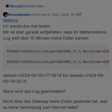
@
boronsbruder
SBorg
"wget" hat einen Default-Timeout von 900 Sekunden.
Boronsbruder
schrieb am
6. Sept. 2024, 16:10
Solange wird er also versuchen sein Datenpaket
zuletzt editiert von Boronsbruder
9. Juni 2024, 18:11
Offline
@
sborg
loszuwerden.
ändern in
Zeile ~#2012 in der sub
Ich werde das mal testen
Mir ist aber gerade aufgefallen, dass im Wetterstations-
Log weit über 15 Minuten keine Daten kamen:
sollte das fixen. Wenn er in 15 Sekunden das
Datenpaket nicht los wird, stimmt extern irgendwas
PASSKEY
=XXXX&stationtype=GW2000A_V3.
1.4
&runtime=
4281
nicht. Er ist aber wieder ready ein Datenpaket von der
Station zu empfangen.
PASSKEY
=XXXX&stationtype=GW2000A_V3.
1.4
&runtime=
4284
dateutc=2024-09-05+17:39:14 bis dateutc=2024-09-
05+18:25:31
Wann wird das Log geschrieben?
Nicht dass das Gateway keine Daten gesendet hat, weil
es keine Verbindung zum Internet hatte?