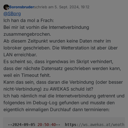
Boronsbruder
schrieb am
5. Sept. 2024, 19:12
zuletzt editiert von
Offline
@
SBorg
Ich han da mol a Frach:
Bei mir ist vorhin die Internetverbindung
zusammengebrochen.
Ab diesem Zeitpunkt wurden keine Daten mehr im
Iobroker geschrieben. Die Wetterstation ist aber über
LAN erreichbar.
Es scheint so, dass irgendwas im Skript verhindert,
dass der nächste Datensatz geschrieben werden kann,
weil ein Timeout fehlt.
Kann das sein, dass daran die Verbindung (oder besser
nicht-Verbindung) zu AWEKAS schuld ist?
Ich hab nämlich mal die Internetverbindung getrennt und
folgendes im Debug-Log gefunden und musste den
eigentlich einmaligen Durchlauf dann terminieren:
--2024-09-05
20
:
50
:
40
--
https
:
//ws.awekas.at/weathe