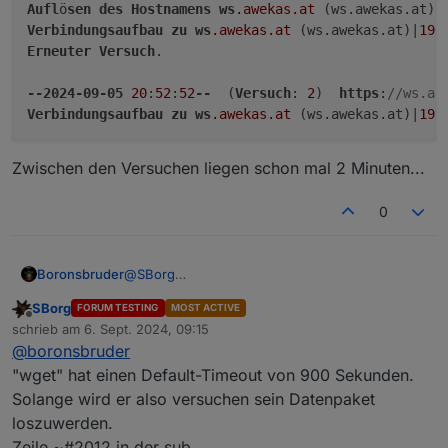
Aufl
ö
sen
des
Hostnamens
ws
.awekas
.at
 (ws.awekas.at)…
Verbindungsaufbau
zu
ws
.awekas
.at
 (ws.awekas.at)|
195
Erneuter
Versuch
.

--2024-09-05
20
:
52
:
52
--
  (
Versuch
: 
2
)  
https
:
//ws.aw
Verbindungsaufbau
zu
ws
.awekas
.at
 (ws.awekas.at)|
195
Zwischen den Versuchen liegen schon mal 2 Minuten...
0
@
SBorg
Boronsbruder
Ich han da mol a Frach:
SBorg
FORUM TESTING
MOST ACTIVE
Bei mir ist vorhin die Internetverbindung
--2024-09-05 20:50:40--  https://ws.awek
Offline
schrieb am
6. Sept. 2024, 09:15
zusammengebrochen.
Auflösen des Hostnamens ws.awekas.at (ws.
zuletzt editiert von
Zwischen den Versuchen liegen schon mal 2
@
boronsbruder
Ab diesem Zeitpunkt wurden keine Daten mehr
Verbindungsaufbau zu ws.awekas.at (ws.aw
Minuten...
im Iobroker geschrieben. Die Wetterstation ist
Erneuter Versuch.

"wget" hat einen Default-Timeout von 900 Sekunden.
aber über LAN erreichbar.
Solange wird er also versuchen sein Datenpaket
Es scheint so, dass irgendwas im Skript
--2024-09-05 20:52:52--  (Versuch: 2)  h
loszuwerden.
verhindert, dass der nächste Datensatz
Zeile ~#2012 in der sub
geschrieben werden kann, weil ein Timeout