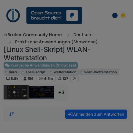
Weiter zum Inhalt
ioBroker Community Home
Deutsch
Praktische Anwendungen (Showcase)
[Linux Shell-Skript] WLAN-
Wetterstation
Praktische Anwendungen (Showcase)
linux
shell-script
wetterstation
wlan-wetterstation
5.8k
156
4.5m
137
+3
Anmelden zum Antworten