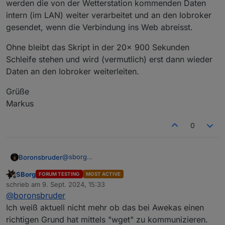
werden die von der Wetterstation kommenden Daten
intern (im LAN) weiter verarbeitet und an den Iobroker
gesendet, wenn die Verbindung ins Web abreisst.
Ohne bleibt das Skript in der 20x 900 Sekunden
Schleife stehen und wird (vermutlich) erst dann wieder
Daten an den Iobroker weiterleiten.
Grüße
Markus
0
@
sborg
Boronsbruder
Also...
SBorg
FORUM TESTING
MOST ACTIVE
Mit folgender Änderung
Offline
schrieb am
9. Sept. 2024, 15:33
zuletzt editiert von
werden die von der Wetterstation kommenden
@
boronsbruder
Daten intern (im LAN) weiter verarbeitet und an
Ich weiß aktuell nicht mehr ob das bei Awekas einen
den Iobroker gesendet, wenn die Verbindung
Ohne bleibt das Skript in der 20x 900 Sekunden
richtigen Grund hat mittels "wget" zu kommunizieren.
ins Web abreisst.
Schleife stehen und wird (vermutlich) erst dann