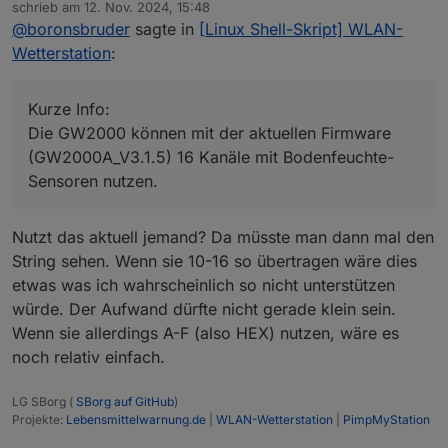
Offline
schrieb am
12. Nov. 2024, 15:48
Sensoren nutzen.
zuletzt editiert von
@
boronsbruder
sagte in
[Linux Shell-Skript] WLAN-
Wetterstation
:
Kurze Info:
Die GW2000 können mit der aktuellen Firmware
(GW2000A_V3.1.5) 16 Kanäle mit Bodenfeuchte-
Sensoren nutzen.
Nutzt das aktuell jemand? Da müsste man dann mal den
String sehen. Wenn sie 10-16 so übertragen wäre dies
etwas was ich wahrscheinlich so nicht unterstützen
würde. Der Aufwand dürfte nicht gerade klein sein.
Wenn sie allerdings A-F (also HEX) nutzen, wäre es
noch relativ einfach.
LG SBorg (
SBorg auf GitHub
)
Projekte:
Lebensmittelwarnung.de
|
WLAN-Wetterstation
|
PimpMyStation