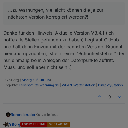
...zu Warnungen, vielleicht können die ja zur
nächsten Version korregiert werden?!
Danke für den Hinweis. Aktuelle Version V3.4.1 (ich
hoffe alle Stellen gefunden zu haben) liegt auf GitHub
und hält dann Einzug mit der nächsten Version. Braucht
niemand upzudaten, ist ein reiner "Schönheitsfehler" der
nur einmalig beim Anlegen der Datenpunkte auftritt.
Muss, und soll aber nicht sein ;)
LG SBorg (
SBorg auf GitHub
)
Projekte:
Lebensmittelwarnung.de
|
WLAN-Wetterstation
|
PimpMyStation
0
Boronsbruder
Kurze Info:
Die GW2000 können mit der aktuellen Firmware
SBorg
FORUM TESTING
MOST ACTIVE
(GW2000A_V3.1.5) 16 Kanäle mit Bodenfeuchte-