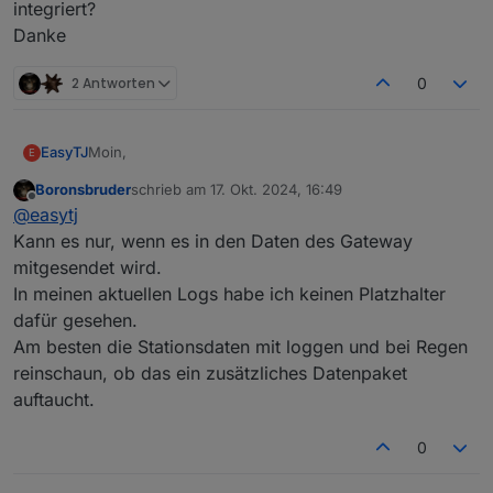
integriert?
Danke
2 Antworten
0
Moin,
EasyTJ
E
Boronsbruder
schrieb am
17. Okt. 2024, 16:49
das Script läuft echt super. Ich habe eine Ws90 mit
zuletzt editiert von
Offline
@
easytj
GW2000.
Neuerdings zeigt die WSView+ app bei Regen ein
Kann es nur, wenn es in den Daten des Gateway
Symbol an. Und reagiert damit - so mein Empfinden -
mitgesendet wird.
deutlich schneller auf regen als es die aktuelle
In meinen aktuellen Logs habe ich keinen Platzhalter
Niederschlagsmenge macht. Ist das im Script auch
dafür gesehen.
integriert?
Danke
Am besten die Stationsdaten mit loggen und bei Regen
reinschaun, ob das ein zusätzliches Datenpaket
auftaucht.
0