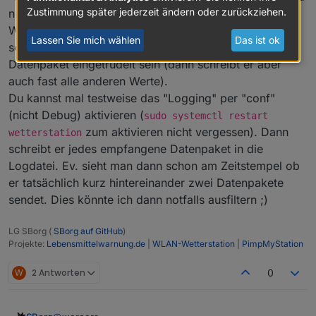
Zustimmung später jederzeit ändern oder zurückziehen.
nicht zurückgestellt.
Wenn er also bei dir kurz hintereinander den Regen 2x
Lassen Sie mich wählen
Das ist ok
schreibt, muss auch 2x kurz hintereinander ein
Datenpaket eingetrudelt sein (dann schreibt er aber
auch fast alle anderen Werte).
Du kannst mal testweise das "Logging" per "conf"
(nicht Debug) aktivieren (
sudo systemctl restart
zum aktivieren nicht vergessen). Dann
wetterstation
schreibt er jedes empfangene Datenpaket in die
Logdatei. Ev. sieht man dann schon am Zeitstempel ob
er tatsächlich kurz hintereinander zwei Datenpakete
sendet. Dies könnte ich dann notfalls ausfiltern ;)
LG SBorg (
SBorg auf GitHub
)
Projekte:
Lebensmittelwarnung.de
|
WLAN-Wetterstation
|
PimpMyStation
W
2 Antworten
0