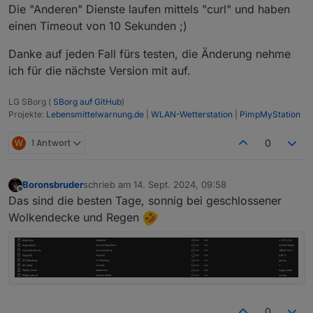
Die "Anderen" Dienste laufen mittels "curl" und haben
wieder Daten an den Iobroker weiterleiten.
Grüße
Markus
einen Timeout von 10 Sekunden ;)
Danke auf jeden Fall fürs testen, die Änderung nehme
ich für die nächste Version mit auf.
LG SBorg (
SBorg auf GitHub
)
Projekte:
Lebensmittelwarnung.de
|
WLAN-Wetterstation
|
PimpMyStation
W
1 Antwort
0
Boronsbruder
schrieb am
14. Sept. 2024, 09:58
zuletzt editiert von
Offline
Das sind die besten Tage, sonnig bei geschlossener
Wolkendecke und Regen
0