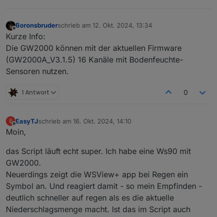
Boronsbruder
schrieb am
12. Okt. 2024, 13:34
zuletzt editiert von
Offline
Kurze Info:
Die GW2000 können mit der aktuellen Firmware
(GW2000A_V3.1.5) 16 Kanäle mit Bodenfeuchte-
Sensoren nutzen.
1 Antwort
0
EasyTJ
schrieb am
16. Okt. 2024, 14:10
E
zuletzt editiert von
Offline
Moin,
das Script läuft echt super. Ich habe eine Ws90 mit
GW2000.
Neuerdings zeigt die WSView+ app bei Regen ein
Symbol an. Und reagiert damit - so mein Empfinden -
deutlich schneller auf regen als es die aktuelle
Niederschlagsmenge macht. Ist das im Script auch