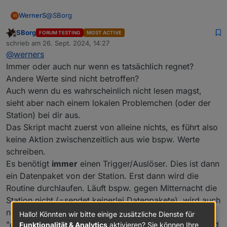
@
SBorg
WernerS
W
SBorg
FORUM TESTING
MOST ACTIVE
Hallo
Offline
schrieb am
26. Sept. 2024, 14:27
zuletzt editiert von
@
werners
Also bei mir funktioniert das Sript mit HP1000SE
super. Nur ist mir aufgefallen das beim Regen die
Immer oder auch nur wenn es tatsächlich regnet?
Daten zweimal kurz hintereinander geschrieben
Gruß
Andere Werte sind nicht betroffen?
werden. Ist schlecht für eine Auswertung.
Werner
Auch wenn du es wahrscheinlich nicht lesen magst,
sieht aber nach einem lokalen Problemchen (oder der
Station) bei dir aus.
Das Skript macht zuerst von alleine nichts, es führt also
keine Aktion zwischenzeitlich aus wie bspw. Werte
schreiben.
Es benötigt
immer
einen Trigger/Auslöser. Dies ist dann
ein Datenpaket von der Station. Erst dann wird die
Routine durchlaufen. Läuft bspw. gegen Mitternacht die
Station nicht (=sendet keinerlei Datenpakete), wird auch
nichts zurückgestellt (es fehlt dafür der Auslöser
Hallo! Könnten wir bitte einige zusätzliche Dienste für
"empfangenes Datenpaket") und zB. der Solarwert wird
Funktionalität & Analytics
aktivieren? Sie können Ihre