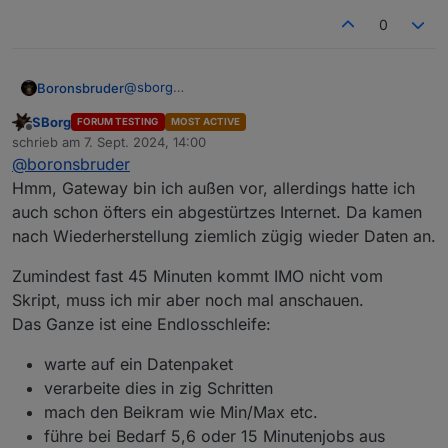
0
@
sborg
Boronsbruder
Ich werde das mal testen
SBorg
FORUM TESTING
MOST ACTIVE
Mir ist aber gerade aufgefallen, dass im
PASSKEY=XXXX&stationtype=GW2000A_V3.1.4&
Offline
schrieb am
7. Sept. 2024, 14:00
Wetterstations-Log weit über 15 Minuten keine
zuletzt editiert von
dateutc=2024-09-05+17:39:14 bis
@
boronsbruder
Daten kamen:
dateutc=2024-09-05+18:25:31
Hmm, Gateway bin ich außen vor, allerdings hatte ich
Wann wird das Log geschrieben?
auch schon öfters ein abgestürtzes Internet. Da kamen
nach Wiederherstellung ziemlich zügig wieder Daten an.
Nicht dass das Gateway keine Daten gesendet
hat, weil es keine Verbindung zum Internet
Zumindest fast 45 Minuten kommt IMO nicht vom
hatte?
Skript, muss ich mir aber noch mal anschauen.
Das Ganze ist eine Endlosschleife:
warte auf ein Datenpaket
verarbeite dies in zig Schritten
mach den Beikram wie Min/Max etc.
führe bei Bedarf 5,6 oder 15 Minutenjobs aus