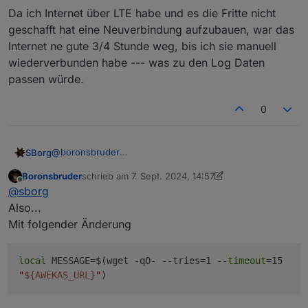
starten schreibe die Logzeile
Da ich Internet über LTE habe und es die Fritte nicht
geschafft hat eine Neuverbindung aufzubauen, war das
Internet ne gute 3/4 Stunde weg, bis ich sie manuell
wiederverbunden habe --- was zu den Log Daten
passen würde.
0
@
boronsbruder
SBorg
Hmm, Gateway bin ich außen vor, allerdings hatte ich
Boronsbruder
schrieb am
7. Sept. 2024, 14:57
auch schon öfters ein abgestürtzes Internet. Da kamen
Zumindest fast 45 Minuten kommt IMO nicht vom Skript,
zuletzt editiert von Boronsbruder
9. Juli 2024, 17:00
Offline
@
sborg
nach Wiederherstellung ziemlich zügig wieder Daten an.
muss ich mir aber noch mal anschauen.
Das Ganze ist eine Endlosschleife:
warte auf ein Datenpaket
Also...
verarbeite dies in zig Schritten
Mit folgender Änderung
mach den Beikram wie Min/Max etc.
führe bei Bedarf 5,6 oder 15 Minutenjobs aus
Mitternacht? --> Mitternachtjobs
local
MESSAGE=$(wget -qO- --tries=1 --
timeout
=15
sende die Daten an die aktivierten Dienste
"
${AWEKAS_URL}
"
)
und zum Schluß bevor wir einen neuen Durchlauf
starten schreibe die Logzeile