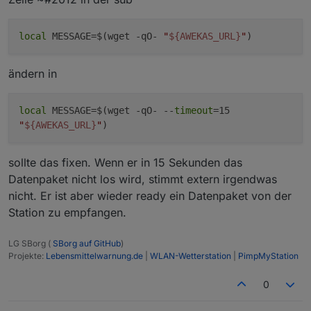
fehlt.
Kann das sein, dass daran die Verbindung (oder
local
MESSAGE=$(wget -qO-
"
${AWEKAS_URL}
"
)
besser nicht-Verbindung) zu AWEKAS schuld
ist?
Ich hab nämlich mal die Internetverbindung
ändern in
getrennt und folgendes im Debug-Log
gefunden und musste den eigentlich einmaligen
Durchlauf dann terminieren:
local
MESSAGE=$(wget -qO- --
timeout
=15
"
${AWEKAS_URL}
"
)
sollte das fixen. Wenn er in 15 Sekunden das
Datenpaket nicht los wird, stimmt extern irgendwas
nicht. Er ist aber wieder ready ein Datenpaket von der
Station zu empfangen.
LG SBorg (
SBorg auf GitHub
)
Projekte:
Lebensmittelwarnung.de
|
WLAN-Wetterstation
|
PimpMyStation
0