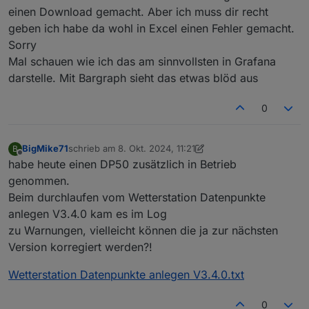
Darauf würde das Skript reagieren und alle 16 Sekunden
einen Download gemacht. Aber ich muss dir recht
ein Datenpaket an den ioB absetzen.
geben ich habe da wohl in Excel einen Fehler gemacht.
Falls schneller: wie stellst du es fest? Per logging
Sorry
InfluxDB? Wie kurz ist es dann lt. InfluxDB?
Mal schauen wie ich das am sinnvollsten in Grafana
darstelle. Mit Bargraph sieht das etwas blöd aus
0
BigMike71
schrieb am
8. Okt. 2024, 11:21
B
zuletzt editiert von BigMike71
10. Aug. 2024, 13:21
Offline
habe heute einen DP50 zusätzlich in Betrieb
genommen.
Beim durchlaufen vom Wetterstation Datenpunkte
anlegen V3.4.0 kam es im Log
zu Warnungen, vielleicht können die ja zur nächsten
Version korregiert werden?!
Wetterstation Datenpunkte anlegen V3.4.0.txt
0