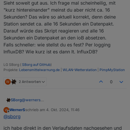
schreibt er jedes empfangene Datenpaket in die
Sieht soweit gut aus. Ich frage mal scheinheilig, mit
Logdatei. Ev. sieht man dann schon am Zeitstempel ob
"kurz hintereinander" meinst du aber nicht ca. 16
er tatsächlich kurz hintereinander zwei Datenpakete
Sekunden? Das wäre so aktuell korrekt, denn deine
sendet. Dies könnte ich dann notfalls ausfiltern ;)
Station sendet ca. alle 16 Sekunden ein Datenpakt.
Darauf würde das Skript reagieren und alle 16
Sekunden ein Datenpaket an den ioB absetzen.
Falls schneller: wie stellst du es fest? Per logging
InfluxDB? Wie kurz ist es dann lt. InfluxDB?
LG SBorg (
SBorg auf GitHub
)
Projekte:
Lebensmittelwarnung.de
|
WLAN-Wetterstation
|
PimpMyStation
W
2 Antworten
0
@
werners
SBorg
Sorry, dauert bei mir aktuell "etwas"...
WernerS
schrieb am
4. Okt. 2024, 11:46
W
Sieht soweit gut aus. Ich frage mal scheinheilig, mit
zuletzt editiert von
Offline
@
sborg
"kurz hintereinander" meinst du aber nicht ca. 16
Sekunden? Das wäre so aktuell korrekt, denn deine
ich habe direkt in den Verlaufsdaten nachgesehen und
Station sendet ca. alle 16 Sekunden ein Datenpakt.