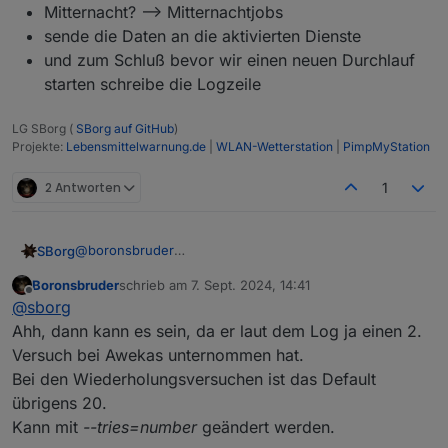
Mitternacht? --> Mitternachtjobs
sende die Daten an die aktivierten Dienste
und zum Schluß bevor wir einen neuen Durchlauf
starten schreibe die Logzeile
LG SBorg (
SBorg auf GitHub
)
Projekte:
Lebensmittelwarnung.de
|
WLAN-Wetterstation
|
PimpMyStation
2 Antworten
1
@
boronsbruder
SBorg
Hmm, Gateway bin ich außen vor, allerdings hatte ich
Boronsbruder
schrieb am
7. Sept. 2024, 14:41
auch schon öfters ein abgestürtzes Internet. Da kamen
Zumindest fast 45 Minuten kommt IMO nicht vom Skript,
zuletzt editiert von
Offline
@
sborg
nach Wiederherstellung ziemlich zügig wieder Daten an.
muss ich mir aber noch mal anschauen.
Das Ganze ist eine Endlosschleife:
warte auf ein Datenpaket
Ahh, dann kann es sein, da er laut dem Log ja einen 2.
verarbeite dies in zig Schritten
Versuch bei Awekas unternommen hat.
mach den Beikram wie Min/Max etc.
Bei den Wiederholungsversuchen ist das Default
führe bei Bedarf 5,6 oder 15 Minutenjobs aus
übrigens 20.
Mitternacht? --> Mitternachtjobs
sende die Daten an die aktivierten Dienste
Kann mit
--tries=number
geändert werden.
und zum Schluß bevor wir einen neuen Durchlauf