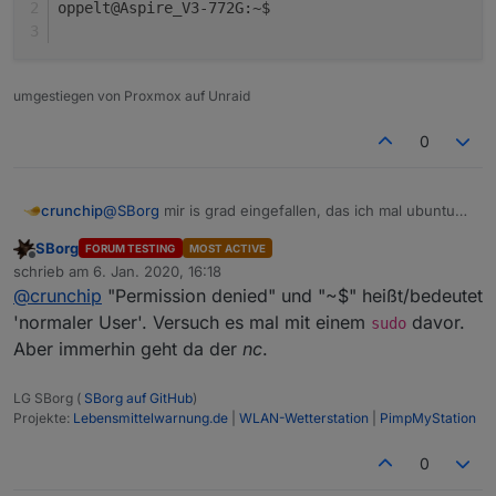
oppelt@Aspire_V3-772G:~$
umgestiegen von Proxmox auf Unraid
0
@
SBorg
mir is grad eingefallen, das ich mal ubuntu
crunchip
auf meinem Win10 Laptop installiert hatte
SBorg
FORUM TESTING
MOST ACTIVE
da sieht es so aus
nc -lv 8096

Offline
schrieb am
6. Jan. 2020, 16:18
zuletzt editiert von
kommen aber keine Daten
@
crunchip
"Permission denied" und "~$" heißt/bedeutet
'normaler User'. Versuch es mal mit einem
davor.
sudo
~$ nc -lv 80

Aber immerhin geht da der
nc
.
sollte der Port immernoch auf 1234 stehen, Ausgabe
bleibt leer
LG SBorg (
SBorg auf GitHub
)
:~$ netstat -4tnl IP_der_Wetterstation | grep
Projekte:
Lebensmittelwarnung.de
|
WLAN-Wetterstation
|
PimpMyStation
0