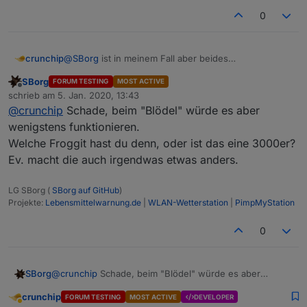
0
crunchip
@
SBorg
ist in meinem Fall aber beides
eingetragen(voreingestellt in der APP) und hab ich
SBorg
FORUM TESTING
MOST ACTIVE
auch nicht geändert
Offline
schrieb am
5. Jan. 2020, 13:43
hab die gleich Wetter App wie
zuletzt editiert von
@
crunchip
Schade, beim "Blödel" würde es aber
https://forum.iobroker.net/post/346111
also ne Froggit
wenigstens funktionieren.
Welche Froggit hast du denn, oder ist das eine 3000er?
Ev. macht die auch irgendwas etwas anders.
LG SBorg (
SBorg auf GitHub
)
Projekte:
Lebensmittelwarnung.de
|
WLAN-Wetterstation
|
PimpMyStation
0
SBorg
@
crunchip
Schade, beim "Blödel" würde es aber
wenigstens funktionieren.
crunchip
FORUM TESTING
MOST ACTIVE
DEVELOPER
Welche Froggit hast du denn, oder ist das eine 3000er?
Abwesend