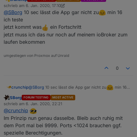
Auf dem lässt du jetzt
sudo nc -lv 9999
laufen (extra
Abwesend
schrieb am
6. Jan. 2020, 17:10
hohe Portnummer); da passiert jetzt erst mal nix weiter.
zuletzt editiert von crunchip
1. Juni 2020, 18:14
@
SBorg
10 sec lässt die App gar nicht zu
min 16
In der App der Wetterstation (die auf zB. 192.168.1.153
läuft) stellst du nun bei "Server IP" 192.168.1.100 (=IP
ich teste
deines Rechners) und "Port" 9999 ein. Station ID + Key
jetzt kommt was
ein Fortschritt
sind
nicht
leer. "Upload Interval" kannst du mal auf 10
jetzt muss ich das nur noch auf meinem ioBroker zum
Sekunden einstellen, dann dauert es beim Testen nicht
laufen bekommen
so lange. Nach dem Speichern sollte jetzt eigentlich
nach 10 Sekunden + bisserl Toleranz ein Datenpaket
ankommen?
umgestiegen von Proxmox auf Unraid
0
@
SBorg
10 sec lässt die App gar nicht zu
min 16
crunchip
ich teste
SBorg
FORUM TESTING
MOST ACTIVE
jetzt kommt was
ein Fortschritt
Offline
schrieb am
6. Jan. 2020, 22:21
jetzt muss ich das nur noch auf meinem ioBroker
zuletzt editiert von
@
crunchip
zum laufen bekommen
Im Prinzip nun genau dasselbe. Bleib auch ruhig mit
dem Port mal bei 9999. Ports <1024 brauchen ggf.
spezielle Berechtigungen.