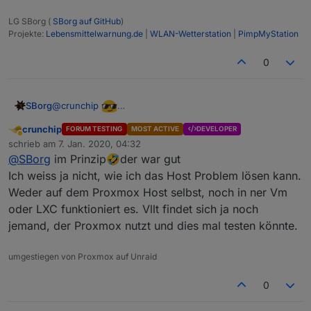
LG SBorg (
SBorg auf GitHub
)
Projekte:
Lebensmittelwarnung.de
|
WLAN-Wetterstation
|
PimpMyStation
0
@
crunchip
SBorg
Im Prinzip nun genau dasselbe. Bleib auch ruhig mit
crunchip
FORUM TESTING
MOST ACTIVE
DEVELOPER
dem Port mal bei 9999. Ports <1024 brauchen ggf.
Abwesend
schrieb am
7. Jan. 2020, 04:32
spezielle Berechtigungen.
zuletzt editiert von
@
SBorg
im Prinzip🤣der war gut
Ich weiss ja nicht, wie ich das Host Problem lösen kann.
Weder auf dem Proxmox Host selbst, noch in ner Vm
oder LXC funktioniert es. Vllt findet sich ja noch
jemand, der Proxmox nutzt und dies mal testen könnte.
umgestiegen von Proxmox auf Unraid
0