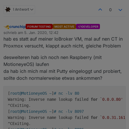
1 Antwort
0
crunchip
FORUM TESTING
MOST ACTIVE
DEVELOPER
Abwesend
schrieb am
5. Jan. 2020, 12:42
zuletzt editiert von
hab es statt auf meiner IoBroker VM, mal auf nen CT in
Proxmox versucht, klappt auch nicht, gleiche Problem
desweiteren hab ich noch nen Raspberry (mit
MotioneyeOS) laufen
da hab ich mich mal mit Putty eingeloggt und probiert,
sollte doch normalerweise etwas ankommen?
[
root@MotioneyeOS ~
]
# nc -lv 80
Warning: Inverse name lookup failed 
for
 `
0.0
.0
.80'
^CExiting.

[
root@MotioneyeOS ~
]
# nc -lv 8097
Warning: Inverse name lookup failed 
for
 `
0.0
.31
.161'
^CExiting.
