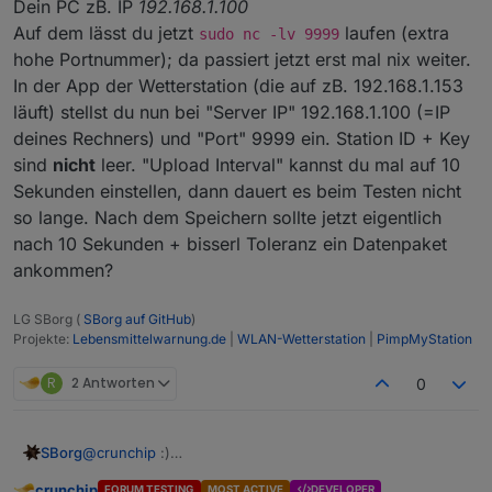
Dein PC zB. IP
192.168.1.100
Auf dem lässt du jetzt
laufen (extra
sudo nc -lv 9999
hohe Portnummer); da passiert jetzt erst mal nix weiter.
In der App der Wetterstation (die auf zB. 192.168.1.153
läuft) stellst du nun bei "Server IP" 192.168.1.100 (=IP
deines Rechners) und "Port" 9999 ein. Station ID + Key
sind
nicht
leer. "Upload Interval" kannst du mal auf 10
Sekunden einstellen, dann dauert es beim Testen nicht
so lange. Nach dem Speichern sollte jetzt eigentlich
nach 10 Sekunden + bisserl Toleranz ein Datenpaket
ankommen?
LG SBorg (
SBorg auf GitHub
)
Projekte:
Lebensmittelwarnung.de
|
WLAN-Wetterstation
|
PimpMyStation
R
2 Antworten
0
SBorg
@
crunchip
:)
Dein PC zB. IP
192.168.1.100
crunchip
FORUM TESTING
MOST ACTIVE
DEVELOPER