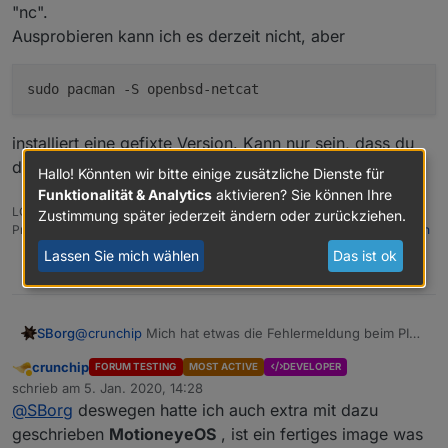
"nc".
Ausprobieren kann ich es derzeit nicht, aber
installiert eine gefixte Version. Kann nur sein, dass du
dann openbsd-netcat nutzen musst.
Hallo! Könnten wir bitte einige zusätzliche Dienste für
Funktionalität & Analytics
aktivieren? Sie können Ihre
LG SBorg (
SBorg auf GitHub
)
Zustimmung später jederzeit ändern oder zurückziehen.
Projekte:
Lebensmittelwarnung.de
|
WLAN-Wetterstation
|
PimpMyStation
Lassen Sie mich wählen
Das ist ok
0
@
crunchip
Mich hat etwas die Fehlermeldung beim PI
SBorg
gestört. Eigentlich:
crunchip
FORUM TESTING
MOST ACTIVE
DEVELOPER
Abwesend
schrieb am
5. Jan. 2020, 14:28
zuletzt editiert von
installiert eine gefixte Version. Kann nur sein, dass du
@
SBorg
deswegen hatte ich auch extra mit dazu
dann openbsd-netcat nutzen musst.
geschrieben
MotioneyeOS
, ist ein fertiges image was
Also mal nach der Meldung gegoogelt. Wenn es kommt,