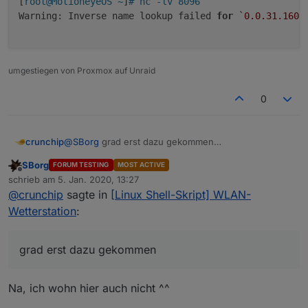
[
root@MotioneyeOS ~
]
# nc -lv 8096
Warning: Inverse name lookup failed 
for
 `
0.0
.31
.160'
umgestiegen von Proxmox auf Unraid
0
crunchip
@
SBorg
grad erst dazu gekommen
kommt auch nix an
SBorg
FORUM TESTING
MOST ACTIVE
Offline
schrieb am
5. Jan. 2020, 13:27
zuletzt editiert von
@
crunchip
sagte in
[Linux Shell-Skript] WLAN-
Wetterstation
:
grad erst dazu gekommen
Na, ich wohn hier auch nicht ^^