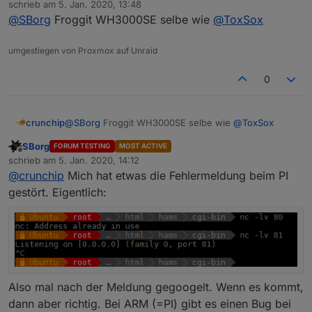
schrieb am
5. Jan. 2020, 13:48
Ev. macht die auch irgendwas etwas anders.
zuletzt editiert von
@
SBorg
Froggit WH3000SE selbe wie
@
ToxSox
umgestiegen von Proxmox auf Unraid
0
crunchip
@
SBorg
Froggit WH3000SE selbe wie
@
ToxSox
SBorg
FORUM TESTING
MOST ACTIVE
Offline
schrieb am
5. Jan. 2020, 14:12
zuletzt editiert von
@
crunchip
Mich hat etwas die Fehlermeldung beim PI
gestört. Eigentlich:
Also mal nach der Meldung gegoogelt. Wenn es kommt,
dann aber richtig. Bei ARM (=PI) gibt es einen Bug bei