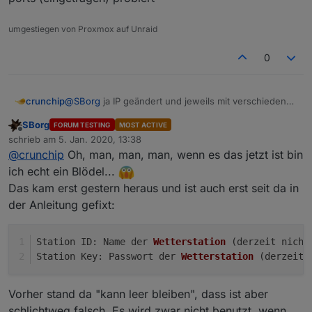
Na, ich wohn hier auch nicht ^^
Mit dem extra Client wollte ich jetzt auch vorschlagen.
umgestiegen von Proxmox auf Unraid
Hast du bei dem Versuch mit dem Raspberry in der
Wetterstation auch dessen IP angegeben?
0
Wetterstation sendet an die angegebene IP
die IP (bzw. der Rechner) "lauscht" dann mittels
nc
auf diese Datenpakete
crunchip
@
SBorg
ja IP geändert und jeweils mit verschiedenen
ports (eingetragen) probiert
SBorg
FORUM TESTING
MOST ACTIVE
Offline
schrieb am
5. Jan. 2020, 13:38
zuletzt editiert von
@
crunchip
Oh, man, man, man, wenn es das jetzt ist bin
ich echt ein Blödel...
Das kam erst gestern heraus und ist auch erst seit da in
der Anleitung gefixt:
Station ID: Name der 
Wetterstation
(derzeit nicht
Station Key: Passwort der 
Wetterstation
(derzeit 
Vorher stand da "kann leer bleiben", dass ist aber
schlichtweg falsch. Es wird zwar nicht benutzt, wenn