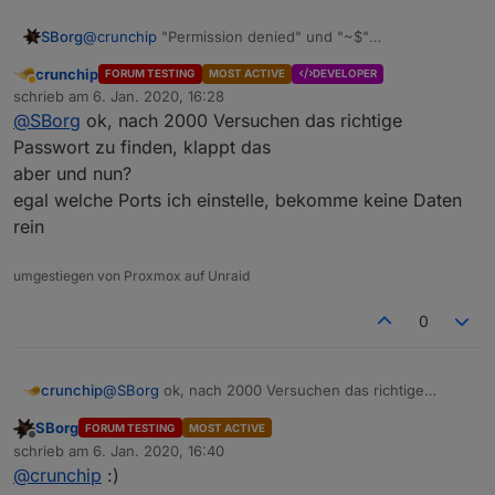
SBorg
@
crunchip
"Permission denied" und "~$"
heißt/bedeutet 'normaler User'. Versuch es mal mit
crunchip
FORUM TESTING
MOST ACTIVE
DEVELOPER
einem
sudo
davor.
Abwesend
schrieb am
6. Jan. 2020, 16:28
Aber immerhin geht da der
nc
.
zuletzt editiert von
@
SBorg
ok, nach 2000 Versuchen das richtige
Passwort zu finden, klappt das
aber und nun?
egal welche Ports ich einstelle, bekomme keine Daten
rein
umgestiegen von Proxmox auf Unraid
0
crunchip
@
SBorg
ok, nach 2000 Versuchen das richtige
Passwort zu finden, klappt das
SBorg
FORUM TESTING
MOST ACTIVE
aber und nun?
Offline
schrieb am
6. Jan. 2020, 16:40
egal welche Ports ich einstelle, bekomme keine
zuletzt editiert von
@
crunchip
:)
Daten rein