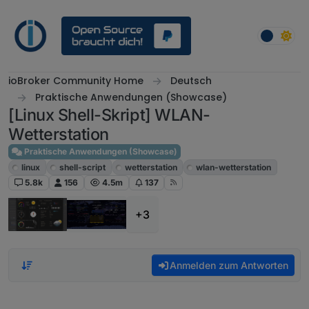
Weiter zum Inhalt
ioBroker Community Home
Deutsch
Praktische Anwendungen (Showcase)
[Linux Shell-Skript] WLAN-
Wetterstation
Praktische Anwendungen (Showcase)
linux
shell-script
wetterstation
wlan-wetterstation
5.8k
156
4.5m
137
+3
Anmelden zum Antworten