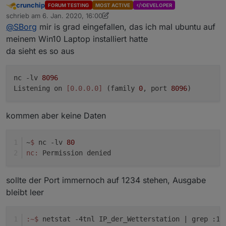
crunchip
FORUM TESTING
MOST ACTIVE
DEVELOPER
Abwesend
mit dazu geschrieben MotioneyeOS
schrieb am
6. Jan. 2020, 16:00
zuletzt editiert von crunchip
1. Juni 2020, 17:09
@
SBorg
mir is grad eingefallen, das ich mal ubuntu auf
meinem Win10 Laptop installiert hatte
Habe ich schon gelesen :)
da sieht es so aus
Aber gerade da weiß man nie was alles installiert ist,
was upgedated wird und was nicht. Ich habe zwar auch
Unifi (da geht es bei mir zumindest in der Simulation [so
nc -lv 
8096
von wegen "ich habe keine Wetterstation"]), aber waren
Listening on 
[0.0.0.0]
 (family 
0
, port 
8096
alle deine Tests(-geräte) immer per WLAN
angeschlossen? Proxmox mal ganz außen vor, mit einem
"popeligen PI" muss das funktionieren, aber da läuft ja
kommen aber keine Daten
bei dir schon nicht mal der
netcat
. Hast du ev. noch eine
SD-Karte über und kannst mal ein 0815-Raspian
probieren?
~
$ 
nc -lv 
80
Aber auch auf dein Motioneye kannst du normalerweise
nc:
 Permission denied
noch Software installieren. Das
openbsd-netcat
ist ja nur
ein zusätzlicher Befehl, mehr nicht.
sollte der Port immernoch auf 1234 stehen, Ausgabe
bleibt leer
:~
$ 
netstat -4tnl IP_der_Wetterstation 
| grep :12