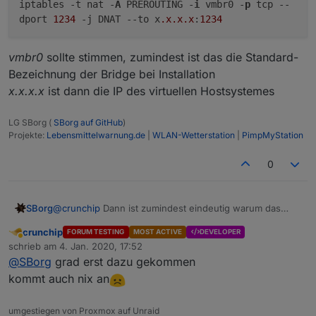
iptables -t nat -
A
PREROUTING -
i
vmbr0 -
p
tcp
--
dport
1234
-j DNAT
--to
x
.x
.x
.x
:
1234
vmbr0
sollte stimmen, zumindest ist das die Standard-
Bezeichnung der Bridge bei Installation
x.x.x.x
ist dann die IP des virtuellen Hostsystemes
LG SBorg (
SBorg auf GitHub
)
Projekte:
Lebensmittelwarnung.de
|
WLAN-Wetterstation
|
PimpMyStation
0
@
crunchip
Dann ist zumindest eindeutig warum das
SBorg
Script auch nicht funktioniert... ;)
crunchip
FORUM TESTING
MOST ACTIVE
DEVELOPER
Versuche mal auf dem Proxmox-Server (Port der
Abwesend
schrieb am
4. Jan. 2020, 17:52
Wetterstation immer noch 1234):
zuletzt editiert von
vmbr0
sollte stimmen, zumindest ist das die Standard-
@
SBorg
grad erst dazu gekommen
Bezeichnung der Bridge bei Installation
kommt auch nix an
x.x.x.x
ist dann die IP des virtuellen Hostsystemes
umgestiegen von Proxmox auf Unraid