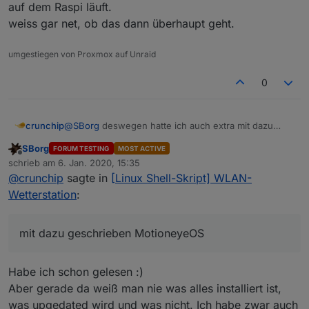
auf dem Raspi läuft.
dann aber richtig. Bei ARM (=PI) gibt es einen Bug bei
"nc".
weiss gar net, ob das dann überhaupt geht.
Ausprobieren kann ich es derzeit nicht, aber
umgestiegen von Proxmox auf Unraid
0
crunchip
@
SBorg
deswegen hatte ich auch extra mit dazu
geschrieben
MotioneyeOS
, ist ein fertiges image
SBorg
FORUM TESTING
MOST ACTIVE
was auf dem Raspi läuft.
Offline
schrieb am
6. Jan. 2020, 15:35
weiss gar net, ob das dann überhaupt geht.
zuletzt editiert von
@
crunchip
sagte in
[Linux Shell-Skript] WLAN-
Wetterstation
:
mit dazu geschrieben MotioneyeOS
Habe ich schon gelesen :)
Aber gerade da weiß man nie was alles installiert ist,
was upgedated wird und was nicht. Ich habe zwar auch