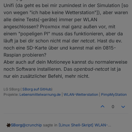
Unifi (da geht es bei mir zumindest in der Simulation [so
von wegen "ich habe keine Wetterstation"]), aber waren
alle deine Tests(-geräte) immer per WLAN
angeschlossen? Proxmox mal ganz außen vor, mit
einem "popeligen PI" muss das funktionieren, aber da
läuft ja bei dir schon nicht mal der
netcat
. Hast du ev.
noch eine SD-Karte über und kannst mal ein 0815-
Raspian probieren?
Aber auch auf dein Motioneye kannst du normalerweise
noch Software installieren. Das
openbsd-netcat
ist ja
nur ein zusätzlicher Befehl, mehr nicht.
LG SBorg (
SBorg auf GitHub
)
Projekte:
Lebensmittelwarnung.de
|
WLAN-Wetterstation
|
PimpMyStation
0
@
crunchip
sagte in
[Linux Shell-Skript] WLAN-
SBorg
Wetterstation
: