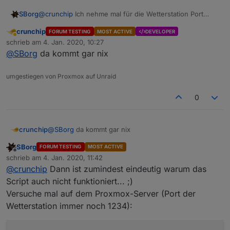
@
crunchip
Ich nehme mal für die Wetterstation Port
SBorg
1234 an. Versuche mal vom Host aus ein
netstat
crunchip
FORUM TESTING
MOST ACTIVE
DEVELOPER
-4tnl IP_der_Wetterstation | grep :1234
Abwesend
schrieb am
4. Jan. 2020, 10:27
Da sollte dann kommen (x=IP der Wetterstation)
zuletzt editiert von
@
SBorg
da kommt gar nix
umgestiegen von Proxmox auf Unraid
0
crunchip
@
SBorg
da kommt gar nix
SBorg
FORUM TESTING
MOST ACTIVE
Offline
schrieb am
4. Jan. 2020, 11:42
zuletzt editiert von
@
crunchip
Dann ist zumindest eindeutig warum das
Script auch nicht funktioniert... ;)
Versuche mal auf dem Proxmox-Server (Port der
Wetterstation immer noch 1234):