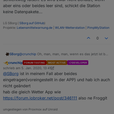
aber eins oder beides leer sind, schickt die Station
keine Datenpakete...
LG SBorg (
SBorg auf GitHub
)
Projekte:
Lebensmittelwarnung.de
|
WLAN-Wetterstation
|
PimpMyStation
0
@
crunchip
Oh, man, man, man, wenn es das jetzt ist bin
SBorg
ich echt ein Blödel...
crunchip
FORUM TESTING
MOST ACTIVE
DEVELOPER
Station ID: Name der Wetterstation (derzeit nic
Das kam erst gestern heraus und ist auch erst seit da in
Abwesend
schrieb am
5. Jan. 2020, 13:41
der Anleitung gefixt:
zuletzt editiert von crunchip
1. Mai 2020, 14:44
Vorher stand da "kann leer bleiben", dass ist aber
@
SBorg
ist in meinem Fall aber beides
schlichtweg falsch. Es wird zwar nicht benutzt, wenn
eingetragen(voreingestellt in der APP) und hab ich auch
aber eins oder beides leer sind, schickt die Station
nicht geändert
keine Datenpakete...
hab die gleich Wetter App wie
https://forum.iobroker.net/post/346111
also ne Froggit
umgestiegen von Proxmox auf Unraid