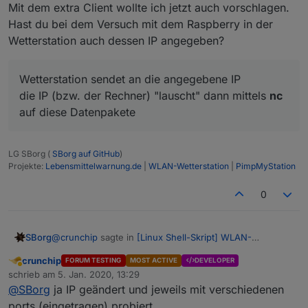
Mit dem extra Client wollte ich jetzt auch vorschlagen.
Hast du bei dem Versuch mit dem Raspberry in der
Wetterstation auch dessen IP angegeben?
Wetterstation sendet an die angegebene IP
die IP (bzw. der Rechner) "lauscht" dann mittels
nc
auf diese Datenpakete
LG SBorg (
SBorg auf GitHub
)
Projekte:
Lebensmittelwarnung.de
|
WLAN-Wetterstation
|
PimpMyStation
0
@
crunchip
sagte in
[Linux Shell-Skript] WLAN-
SBorg
Wetterstation
:
crunchip
FORUM TESTING
MOST ACTIVE
DEVELOPER
Abwesend
grad erst dazu gekommen
schrieb am
5. Jan. 2020, 13:29
zuletzt editiert von
@
SBorg
ja IP geändert und jeweils mit verschiedenen
ports (eingetragen) probiert