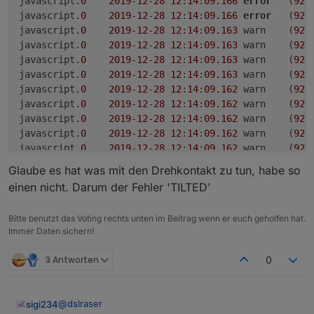
javascript.
0
2019
-
12
-
28
12
:
14
:
09.166
error
	(
920
javascript.
0
2019
-
12
-
28
12
:
14
:
09.166
error
	(
920
javascript.
0
2019
-
12
-
28
12
:
14
:
09.163
	warn	(
920
javascript.
0
2019
-
12
-
28
12
:
14
:
09.163
	warn	(
920
javascript.
0
2019
-
12
-
28
12
:
14
:
09.163
	warn	(
920
javascript.
0
2019
-
12
-
28
12
:
14
:
09.163
	warn	(
920
javascript.
0
2019
-
12
-
28
12
:
14
:
09.162
	warn	(
920
javascript.
0
2019
-
12
-
28
12
:
14
:
09.162
	warn	(
920
javascript.
0
2019
-
12
-
28
12
:
14
:
09.162
	warn	(
920
javascript.
0
2019
-
12
-
28
12
:
14
:
09.162
	warn	(
920
javascript.
0
2019
-
12
-
28
12
:
14
:
09.162
	warn	(
920
Glaube es hat was mit den Drehkontakt zu tun, habe so
einen nicht. Darum der Fehler 'TILTED'
Bitte benutzt das Voting rechts unten im Beitrag wenn er euch geholfen hat.
Immer Daten sichern!
3 Antworten
0
@
dslraser
sigi234