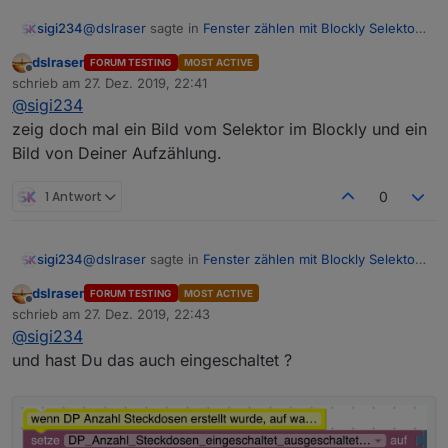
@
dslraser
sagte in
Fenster zählen mit Blockly Selektor
sigi234
Aufzählungen
:
dslraser
FORUM TESTING
MOST ACTIVE
Offline
Geht Dein Selektor ?
schrieb am
27. Dez. 2019, 22:41
zuletzt editiert von
@
sigi234
zeig doch mal ein Bild vom Selektor im Blockly und ein
Da habe ich nicht geändert, sollte ja gleich wie bei dir
Bild von Deiner Aufzählung.
sein?
1 Antwort
0
@
dslraser
sagte in
Fenster zählen mit Blockly Selektor
sigi234
Aufzählungen
:
dslraser
FORUM TESTING
MOST ACTIVE
Offline
Geht Dein Selektor ?
schrieb am
27. Dez. 2019, 22:43
zuletzt editiert von
@
sigi234
und hast Du das auch eingeschaltet ?
Da habe ich nicht geändert, sollte ja gleich wie bei dir
sein?