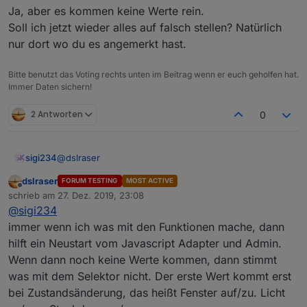
Ja, aber es kommen keine Werte rein.
Soll ich jetzt wieder alles auf falsch stellen? Natürlich
nur dort wo du es angemerkt hast.
Selektor bei mir im Blockly
Bitte benutzt das Voting rechts unten im Beitrag wenn er euch geholfen hat.
Immer Daten sichern!
2 Antworten
0
@
dslraser
sigi234
dslraser
FORUM TESTING
MOST ACTIVE
Ja, aber es kommen keine Werte rein.
Offline
schrieb am
27. Dez. 2019, 23:08
Soll ich jetzt wieder alles auf falsch stellen? Natürlich
zuletzt editiert von
@
sigi234
nur dort wo du es angemerkt hast.
immer wenn ich was mit den Funktionen mache, dann
Selektor bei mir im Blockly
hilft ein Neustart vom Javascript Adapter und Admin.
Wenn dann noch keine Werte kommen, dann stimmt
was mit dem Selektor nicht. Der erste Wert kommt erst
bei Zustandsänderung, das heißt Fenster auf/zu. Licht