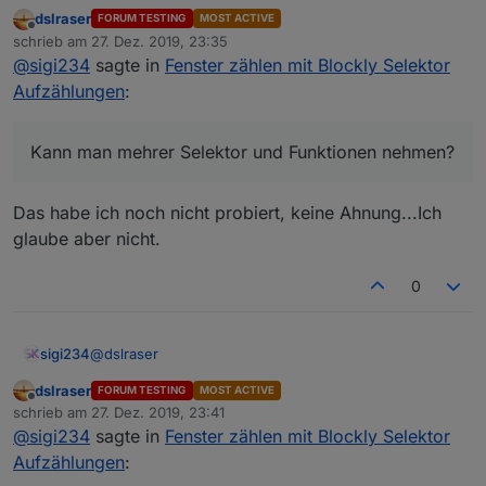
dslraser
FORUM TESTING
MOST ACTIVE
Ok, Licht kommt jetzt. Steckdose und Fenster noch
Offline
schrieb am
27. Dez. 2019, 23:35
nicht.
zuletzt editiert von
@
sigi234
sagte in
Fenster zählen mit Blockly Selektor
Kann man mehrer Selektor und Funktionen nehmen?
Aufzählungen
:
Kann man mehrer Selektor und Funktionen nehmen?
Das habe ich noch nicht probiert, keine Ahnung...Ich
glaube aber nicht.
0
@
dslraser
sigi234
dslraser
FORUM TESTING
MOST ACTIVE
Ok, Licht kommt jetzt. Steckdose und Fenster noch
Offline
schrieb am
27. Dez. 2019, 23:41
nicht.
zuletzt editiert von
@
sigi234
sagte in
Fenster zählen mit Blockly Selektor
Kann man mehrer Selektor und Funktionen nehmen?
Aufzählungen
: