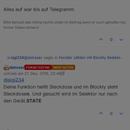
Alles auf war bis auf Telegramm
Bitte benutzt das Voting rechts unten im Beitrag wenn er euch geholfen hat.
Immer Daten sichern!
0
@
dslraser
sagte in
Fenster zählen mit Blockly Selektor
sigi234
Aufzählungen
:
dslraser
FORUM TESTING
MOST ACTIVE
Offline
@
sigi234
schrieb am
27. Dez. 2019, 22:46
zuletzt editiert von dslraser
zeig doch mal ein Bild vom Selektor im Blockly
@
sigi234
und ein Bild von Deiner Aufzählung.
Deine Funktion heißt Steckdose und im Blockly steht
Steckdose
n
. Und gesucht wird im Selektor nur nach
den Gerät.
STATE
0