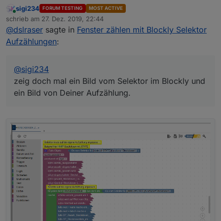
zeig doch mal ein Bild vom Selektor im Blockly und ein
sigi234
FORUM TESTING
MOST ACTIVE
Bild von Deiner Aufzählung.
Online
schrieb am
27. Dez. 2019, 22:44
zuletzt editiert von
@
dslraser
sagte in
Fenster zählen mit Blockly Selektor
Aufzählungen
:
@
sigi234
zeig doch mal ein Bild vom Selektor im Blockly und
ein Bild von Deiner Aufzählung.