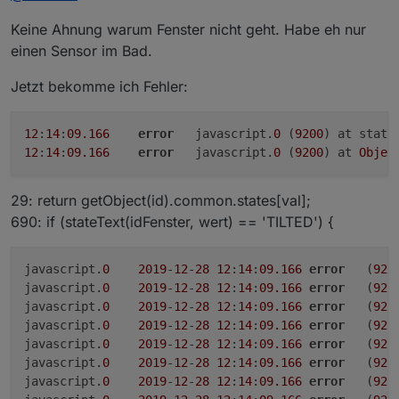
Geht wohl wieder nur über eine zusätzliche JS
Funktion...(ich hatte es doch schon mal probiert)
Keine Ahnung warum Fenster nicht geht. Habe eh nur
https://forum.iobroker.net/post/256456
einen Sensor im Bad.
Hier noch was zum Selektor.
Jetzt bekomme ich Fehler:
https://github.com/ioBroker/ioBroker.javascript/blob/m
aster/docs/en/javascript.md#---selector
12
:
14
:
09.166
error
	javascript.
0
 (
9200
) at state
12
:
14
:
09.166
error
	javascript.
0
 (
9200
) at 
Objec
29: return getObject(id).common.states[val];
690: if (stateText(idFenster, wert) == 'TILTED') {
javascript.
0
2019
-
12
-
28
12
:
14
:
09.166
error
	(
920
javascript.
0
2019
-
12
-
28
12
:
14
:
09.166
error
	(
920
javascript.
0
2019
-
12
-
28
12
:
14
:
09.166
error
	(
920
javascript.
0
2019
-
12
-
28
12
:
14
:
09.166
error
	(
920
javascript.
0
2019
-
12
-
28
12
:
14
:
09.166
error
	(
920
javascript.
0
2019
-
12
-
28
12
:
14
:
09.166
error
	(
920
javascript.
0
2019
-
12
-
28
12
:
14
:
09.166
error
	(
920