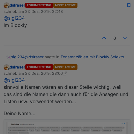
Aufzählungen
:
dslraser
FORUM TESTING
MOST ACTIVE
Offline
@
sigi234
schrieb am
27. Dez. 2019, 22:48
zuletzt editiert von
Dein Funktion heißt Steckdose und im Blockly
@
sigi234
Umstellen im Blockly oder bei den Auszählungen?
steht Steckdosen
Im Blockly
0
@
dslraser
sagte in
Fenster zählen mit Blockly Selektor
sigi234
Aufzählungen
:
dslraser
FORUM TESTING
MOST ACTIVE
Offline
@
sigi234
schrieb am
27. Dez. 2019, 23:00
zuletzt editiert von dslraser
Dein Funktion heißt Steckdose und im Blockly
@
sigi234
Umstellen im Blockly oder bei den Auszählungen?
steht Steckdosen
sinnvolle Namen wären an dieser Stelle wichtig, weil
das sind die Namen die dann auch für die Ansagen und
Listen usw. verwendet werden...
Deine Name...