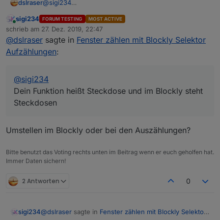
dslraser
@
sigi234
Deine Funktion heißt Steckdose und im Blockly steht
sigi234
FORUM TESTING
MOST ACTIVE
Steckdose
n
. Und gesucht wird im Selektor nur nach
Online
schrieb am
27. Dez. 2019, 22:47
den Gerät.
STATE
zuletzt editiert von
@
dslraser
sagte in
Fenster zählen mit Blockly Selektor
Aufzählungen
:
@
sigi234
Dein Funktion heißt Steckdose und im Blockly steht
Steckdosen
Umstellen im Blockly oder bei den Auszählungen?
Bitte benutzt das Voting rechts unten im Beitrag wenn er euch geholfen hat.
Immer Daten sichern!
2 Antworten
0
@
dslraser
sagte in
Fenster zählen mit Blockly Selektor
sigi234