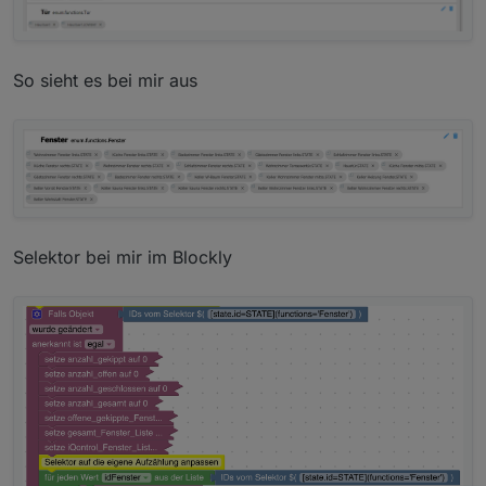
So sieht es bei mir aus
Selektor bei mir im Blockly