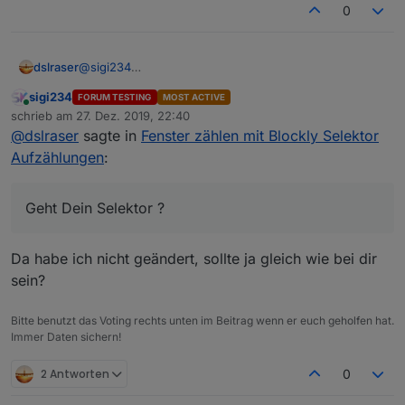
0
dslraser
@
sigi234
mach mal ein Fenster auf oder zu. Steckdose an oder
sigi234
FORUM TESTING
MOST ACTIVE
aus. Licht an oder aus. Geht Dein Selektor ?
Online
schrieb am
27. Dez. 2019, 22:40
zuletzt editiert von
@
dslraser
sagte in
Fenster zählen mit Blockly Selektor
Aufzählungen
:
Geht Dein Selektor ?
Da habe ich nicht geändert, sollte ja gleich wie bei dir
sein?
Bitte benutzt das Voting rechts unten im Beitrag wenn er euch geholfen hat.
Immer Daten sichern!
2 Antworten
0