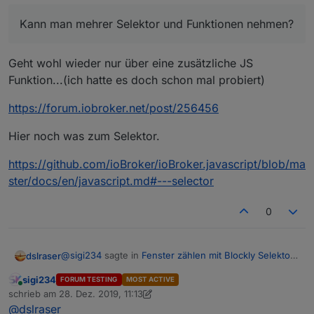
Kann man mehrer Selektor und Funktionen nehmen?
Geht wohl wieder nur über eine zusätzliche JS
Funktion...(ich hatte es doch schon mal probiert)
https://forum.iobroker.net/post/256456
Hier noch was zum Selektor.
https://github.com/ioBroker/ioBroker.javascript/blob/ma
ster/docs/en/javascript.md#---selector
0
@
sigi234
sagte in
Fenster zählen mit Blockly Selektor
dslraser
Aufzählungen
:
sigi234
FORUM TESTING
MOST ACTIVE
Online
Kann man mehrer Selektor und Funktionen
schrieb am
28. Dez. 2019, 11:13
zuletzt editiert von sigi234
nehmen?
@
dslraser