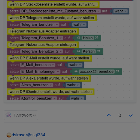
1 Antwort
0
dslraser
@
sigi234