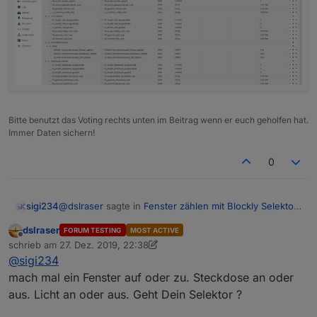
Bitte benutzt das Voting rechts unten im Beitrag wenn er euch geholfen hat.
Immer Daten sichern!
0
@
dslraser
sagte in
Fenster zählen mit Blockly Selektor
sigi234
Aufzählungen
:
dslraser
FORUM TESTING
MOST ACTIVE
Offline
@
sigi234
schrieb am
27. Dez. 2019, 22:38
zuletzt editiert von dslraser
nein, sollten auch andere gehen. Was heißt
@
sigi234
Werden jetzt angelegt. Habe Blockly vom Licht 2 mal
werden nicht angelegt ?
mach mal ein Fenster auf oder zu. Steckdose an oder
importiert.
aus. Licht an oder aus. Geht Dein Selektor ?
Schaut noch leer aus. Hab ich was übersehen?