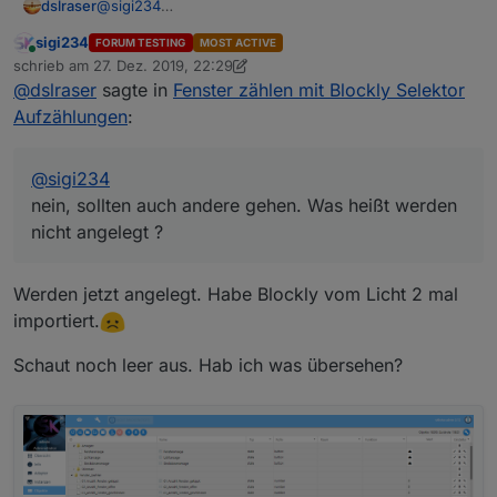
dslraser
@
sigi234
nein, sollten auch andere gehen. Was heißt werden
sigi234
FORUM TESTING
MOST ACTIVE
nicht angelegt ?
Online
schrieb am
27. Dez. 2019, 22:29
zuletzt editiert von sigi234
@
dslraser
sagte in
Fenster zählen mit Blockly Selektor
Aufzählungen
:
@
sigi234
nein, sollten auch andere gehen. Was heißt werden
nicht angelegt ?
Werden jetzt angelegt. Habe Blockly vom Licht 2 mal
importiert.
Schaut noch leer aus. Hab ich was übersehen?