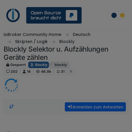
Weiter zum Inhalt
ioBroker Community Home
Deutsch
Skripten / Logik
Blockly
Blockly Selektor u. Aufzählungen
Geräte zählen
Gesperrt
Blockly
blockly
202
14
46.8k
31
Anmelden zum Antworten