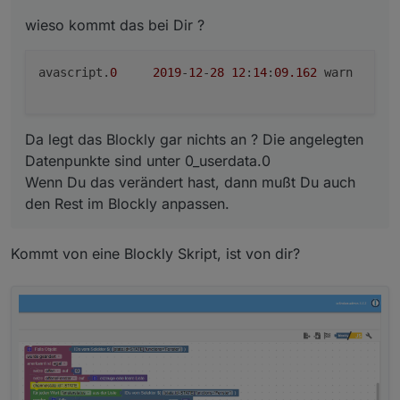
wieso kommt das bei Dir ?
avascript.
0
2019
-
12
-
28
12
:
14
:
09.162
	warn	(
9
Da legt das Blockly gar nichts an ? Die angelegten
Datenpunkte sind unter 0_userdata.0
Wenn Du das verändert hast, dann mußt Du auch
den Rest im Blockly anpassen.
Kommt von eine Blockly Skript, ist von dir?