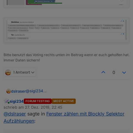
Bitte benutzt das Voting rechts unten im Beitrag wenn er euch geholfen hat.
Immer Daten sichern!
1 Antwort
0
@
sigi234
dslraser
und hast Du das auch eingeschaltet ?
sigi234
FORUM TESTING
MOST ACTIVE
Online
schrieb am
27. Dez. 2019, 22:45
zuletzt editiert von
@
dslraser
sagte in
Fenster zählen mit Blockly Selektor
Aufzählungen
: