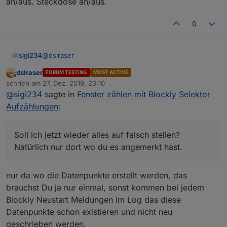
an/aus. Steckdose an/aus.
0
@
dslraser
sigi234
dslraser
FORUM TESTING
MOST ACTIVE
Selektor bei mir im Blockly
Ja, aber es kommen keine Werte rein.
Offline
schrieb am
27. Dez. 2019, 23:10
Soll ich jetzt wieder alles auf falsch stellen? Natürlich
zuletzt editiert von
@
sigi234
sagte in
Fenster zählen mit Blockly Selektor
nur dort wo du es angemerkt hast.
Aufzählungen
:
Soll ich jetzt wieder alles auf falsch stellen?
Natürlich nur dort wo du es angemerkt hast.
nur da wo die Datenpunkte erstellt werden, das
brauchst Du ja nur einmal, sonst kommen bei jedem
Blockly Neustart Meldungen im Log das diese
Datenpunkte schon existieren und nicht neu
geschrieben werden.