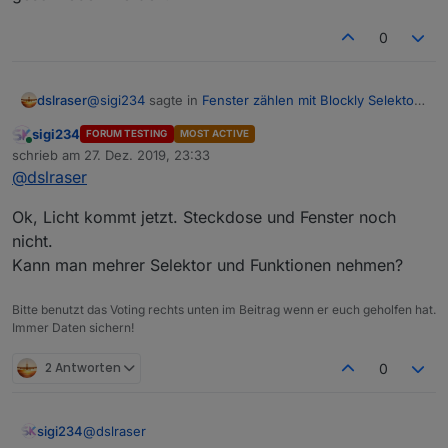
0
@
sigi234
sagte in
Fenster zählen mit Blockly Selektor
dslraser
Aufzählungen
:
sigi234
FORUM TESTING
MOST ACTIVE
Online
Soll ich jetzt wieder alles auf falsch stellen?
schrieb am
27. Dez. 2019, 23:33
zuletzt editiert von
Natürlich nur dort wo du es angemerkt hast.
@
dslraser
nur da wo die Datenpunkte erstellt werden, das
brauchst Du ja nur einmal, sonst kommen bei jedem
Ok, Licht kommt jetzt. Steckdose und Fenster noch
Blockly Neustart Meldungen im Log das diese
nicht.
Datenpunkte schon existieren und nicht neu
Kann man mehrer Selektor und Funktionen nehmen?
geschrieben werden.
Bitte benutzt das Voting rechts unten im Beitrag wenn er euch geholfen hat.
Immer Daten sichern!
2 Antworten
0
@
dslraser
sigi234