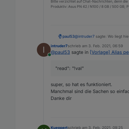
Bitte verzichtet auf Chat-Nachrichten, denn die
"_id"
:
"alias.0.Bewegungsm
    "state": 1636,

Produktiv: Asus PN 42 / N100 / 8 GB / 500 GB; 
"acl"
:
{
    "owner": "system.u
"object"
:
1636
,
    "ownerGroup": "sys
  }

"state"
:
1636
,
"owner"
:
"system.user.ad
"ownerGroup"
:
"system.gr
@
intruder7
sagte: Wo liegt hi
paul53
}
}
intruder7
schrieb am
3. Feb. 2021, 06:59
I
Die Konvertierung muss mitte
zuletzt editiert von
@
paul53
sagte in
[Vorlage] Alias p
Online
{

  "type": "state",

"read": "!val"
  "common": {

    "def": false,

    "type": "boolean",

super, so hat es funktioniert.
    "read": true,

Manchmal sind die Sachen so einfa
    "write": false,

    "role": "indicator.r
Danke dir
    "name": "Bewegungsm
    "alias": {

      "id": "hm-rpc.2.00
      "read": "!val"

    },

Kueppert
schrieb am
3. Feb. 2021, 09:25