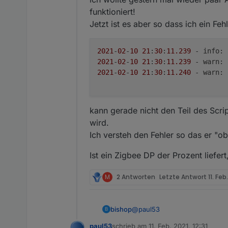
funktioniert!
Jetzt ist es aber so dass ich ein Fe
2021
-
02
-
10
21
:
30
:
11.239
 - info: 
2021
-
02
-
10
21
:
30
:
11.239
 - warn: 
2021
-
02
-
10
21
:
30
:
11.240
 - warn: 
kann gerade nicht den Teil des Scri
wird.
Ich versteh den Fehler so das er "ob
Ist ein Zigbee DP der Prozent liefert
M
2 Antworten
Letzte Antwort
11. Feb
@
paul53
bishop
B
paul53
schrieb am
11. Feb. 2021, 12:31