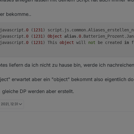
hler bekomme..
javascript.
0
 (
1231
) script.js.common.Aliases_erstellen_n
javascript.
0
 (
1231
) 
Object
alias
.
0
.Batterien_Prozent.Jan
javascript.
0
 (
1231
) This 
object
 will 
not
 be created 
in
 f
ptes liefern da ich nicht zu hause bin, werde ich nachreiche
ject" erwartet aber ein "object" bekommt also eigentlich do
, gleiche DP werden aber erstellt.
. 2021, 12:31