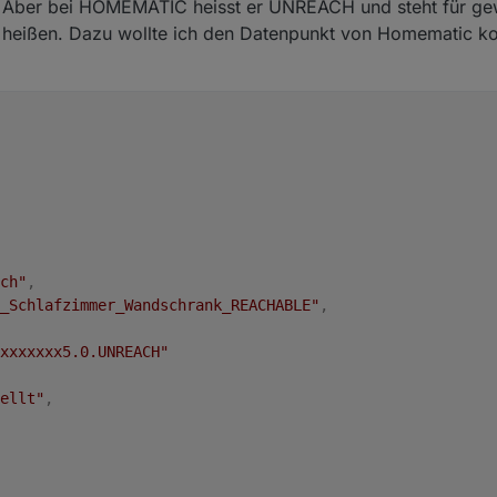
. Aber bei HOMEMATIC heisst er UNREACH und steht für gew
H heißen. Dazu wollte ich den Datenpunkt von Homematic ko
ch"
,
_Schlafzimmer_Wandschrank_REACHABLE"
,
xxxxxxx5.0.UNREACH"
ellt"
,