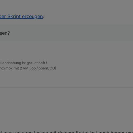
s bedeutet? Invertiert er den Status, also zB von true nach false?
Codes anlesen? Hab schon paar mal gesucht aber für mich nichts verst
 per Skript erzeugen
:
esen?
 Handhabung ist grauenhaft !
Proxmox mit 2 VM (iob / openCCU)
 Aliases anlegen lassen mit deinem Script hat auch immer w