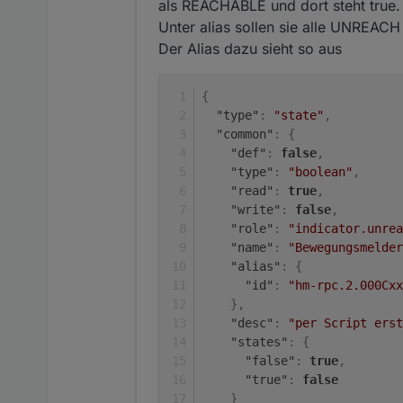
als REACHABLE und dort steht true
Unter alias sollen sie alle UNREAC
Der Alias dazu sieht so aus
{
"type"
:
"state"
,
"common"
:
{
"def"
:
false
,
"type"
:
"boolean"
,
"read"
:
true
,
"write"
:
false
,
"role"
:
"indicator.unrea
"name"
:
"Bewegungsmelder
"alias"
:
{
"id"
:
"hm-rpc.2.000Cxx
}
,
"desc"
:
"per Script erst
"states"
:
{
"false"
:
true
,
"true"
:
false
}