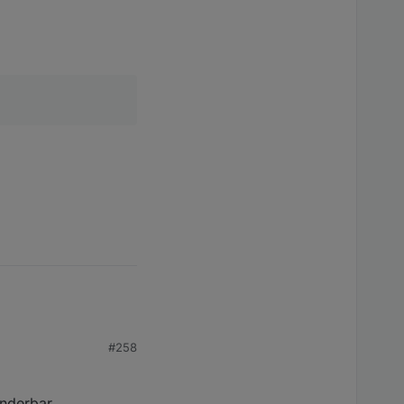
ändliches gefunden.
#258
underbar