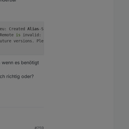
eu: Created 
Alias
-State 
alias
.
0
Remote 
is
 invalid: obj.common.
custom
 has an invalid type
uture versions. Please report this 
to
 the developer.

n wenn es benötigt
ch richtig oder?
#259