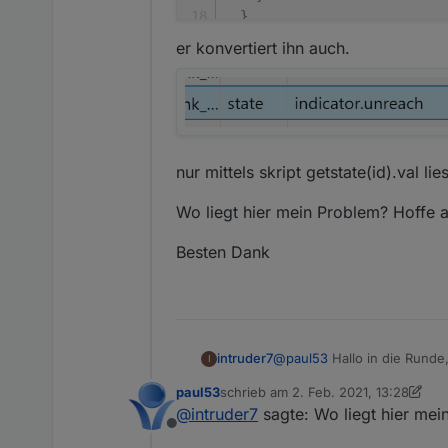
}
,
"native"
:
{
}
,
er konvertiert ihn auch.
"from"
:
"system.adapter.ja
"user"
:
"system.user.admin
"ts"
:
1612101337265
,
"_id"
:
"alias.0.Bewegungsm
"acl"
:
{
"object"
:
1636
,
nur mittels skript getstate(id).val li
"state"
:
1636
,
"owner"
:
"system.user.ad
Wo liegt hier mein Problem? Hoffe a
"ownerGroup"
:
"system.gr
}
Besten Dank
}
@
paul53
Hallo in die Runde
intruder7
I
paul53
schrieb am
2. Feb. 2021, 13:28
Bin gerade dabei meine Gerä
zuletzt editiert von paul53
2. Feb. 20
@
intruder7
sagte: Wo liegt hier mei
Problem gestoßen wo ich ni
Offline
Ich habe zwei verschieden
{
