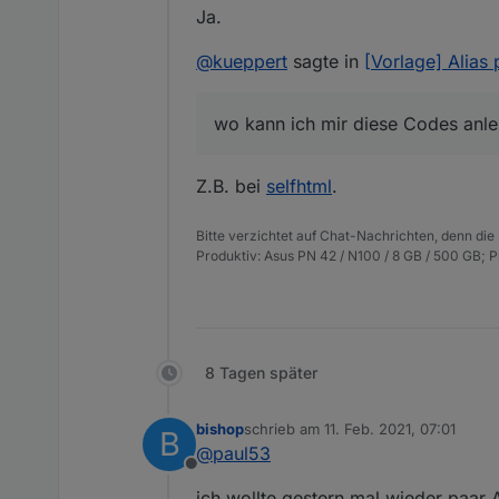
Ja.
kannst du mir sagen, was da
Und wo kann ich mir diese 
@
kueppert
sagte in
[Vorlage] Alias
Danke dir und vG, Thorsten
wo kann ich mir diese Codes anl
Z.B. bei
selfhtml
.
Bitte verzichtet auf Chat-Nachrichten, denn die
Produktiv: Asus PN 42 / N100 / 8 GB / 500 GB; 
8 Tagen später
bishop
schrieb am
11. Feb. 2021, 07:01
B
zuletzt editiert von
@
paul53
Offline
ich wollte gestern mal wieder paar