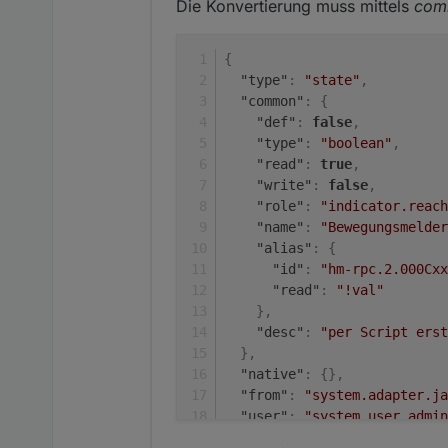
Die Konvertierung muss mittels
com
ON, PRESENCE, REACHABLE un
  "type": "state",

er konvertiert ihn auch.
Dies funktioniert auch sowe
  "common": {

REACHABLE und dort steht t
    "def": false,

{
nur mittels skript getstate(i
sollen sie alle UNREACH he
    "type": "boolean",
"type"
:
"state"
,
Der Alias dazu sieht so aus
    "read": true,

Wo liegt hier mein Problem?
"common"
:
{
    "write": false,

    "role": "indicator
"def"
:
false
,
Besten Dank
    "name": "Bewegungs
"type"
:
"boolean"
,
    "alias": {

"read"
:
true
,
      "id": "hm-rpc.2.
"write"
:
false
,
    },

"role"
:
"indicator.reach
    "desc": "per Scrip
"name"
:
"Bewegungsmelder
    "states": {

"alias"
:
{
      "false": true,

"id"
:
"hm-rpc.2.000Cxx
      "true": false

"read"
:
"!val"
    }

}
,
  },

  "native": {},

"desc"
:
"per Script erst
  "from": "system.adap
}
,
  "user": "system.user
"native"
:
{
}
,
  "ts": 1612101337265,
"from"
:
"system.adapter.ja
  "_id": "alias.0.Bewe
"user"
:
"system.user.admin
  "acl": {

"ts"
:
1612101337265
,
    "object": 1636,
