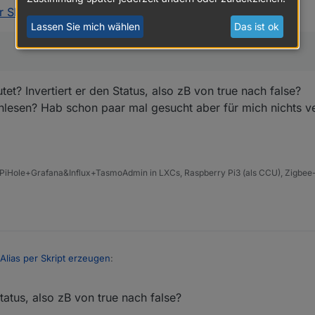
erstellt"

er Skript erzeugen
:
Lassen Sie mich wählen
Das ist ok
r.javascript.0",

dmin",

ungsmelder.Innen.Schlafzimmer_WS.REACHABLE",

t? Invertiert er den Status, also zB von true nach false?
lesen? Hab schon paar mal gesucht aber für mich nichts ve
r.admin",

m.group.administrator"

PiHole+Grafana&Influx+TasmoAdmin in LXCs, Raspberry Pi3 (als CCU), Zigbee-
 Alias per Skript erzeugen
:
Status, also zB von true nach false?