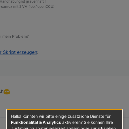
 Handhabung ist grauenhaft !
elder.Innen.Schlafzimmer_WS.REACHABLE"
,
Proxmox mit 2 VM (iob / openCCU)
ser.admin",

tem.group.administrator"

min"
,
oup.administrator"
er mein Problem?
ls
common.alias.read
erfolgen, nicht mittels
common.states
.
er Skript erzeugen
:
ch
eachable",

elder_Schlafzimmer_Wandschrank_REACHABLE",

0Cxxxxxxxxx5.0.UNREACH",

Hallo! Könnten wir bitte einige zusätzliche Dienste für
Funktionalität & Analytics
aktivieren? Sie können Ihre
Zustimmung später jederzeit ändern oder zurückziehen.