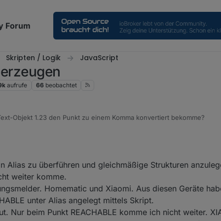
y Forum
Skripten / Logik
JavaScript
t erzeugen
9k
aufrufe
66
beobachtet
Text-Objekt 1.23 den Punkt zu einem Komma konvertiert bekomme?
in Alias zu überführen und gleichmäßige Strukturen anzuleg
cht weiter komme.
ngsmelder. Homematic und Xiaomi. Aus diesen Geräte habe
LE unter Alias angelegt mittels Skript.
 gut. Nur beim Punkt REACHABLE komme ich nicht weiter. XIA