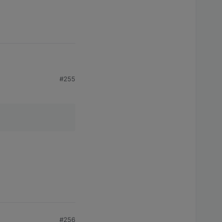
#255
#256