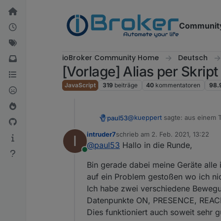
Weiter zum Inhalt
Communit
ioBroker Community Home
Deutsch
[Vorlage] Alias per Skrip
JavaScript
319
beiträge
40
kommentatoren
98.
@
kueppert
sagte: aus einem 
paul53
intruder7
schrieb am
2. Feb. 2021, 13:22
I
zuletzt editiert von
@
paul53
Hallo in die Runde,
Online
Bin gerade dabei meine Geräte alle 
auf ein Problem gestoßen wo ich ni
Ich habe zwei verschiedene Bewegu
Datenpunkte ON, PRESENCE, REACHAB
Dies funktioniert auch soweit sehr