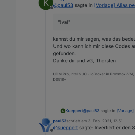
K
    "desc": "per Script 
zuletzt editiert von
@
paul53
sagte in
[Vorlage] Alias p
  },

Offline
  "native": {},

  "from": "system.adapte
"!val"
  "user": "system.user.a
  "ts": 1612101337265,

  "_id": "alias.0.Beweg
kannst du mir sagen, was das bedeute
  "acl": {

Und wo kann ich mir diese Codes an
    "object": 1636,

    "state": 1636,

gefunden.
    "owner": "system.use
Danke dir und vG, Thorsten
    "ownerGroup": "syste
  }

UDM Pro, Intel NUC - ioBroker in Proxmox-VM, 
DS918+
@
paul53
sagte in
[Vorlage]
Kueppert
K
paul53
schrieb am
3. Feb. 2021, 12:51
zuletzt editiert von
@
kueppert
sagte: Invertiert er den 
"!val"
Offline