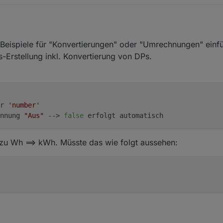
plett
incl in der influx
und dann nochmal per script, mit der richtigen Ei
r Beispiele für "Konvertierungen" oder "Umrechnungen" ein
s-Erstellung inkl. Konvertierung von DPs.
r 
'number'
nnung 
"Aus"
 --> 
false
 erfolgt automatisch
 zu Wh ==> kWh. Müsste das wie folgt aussehen: