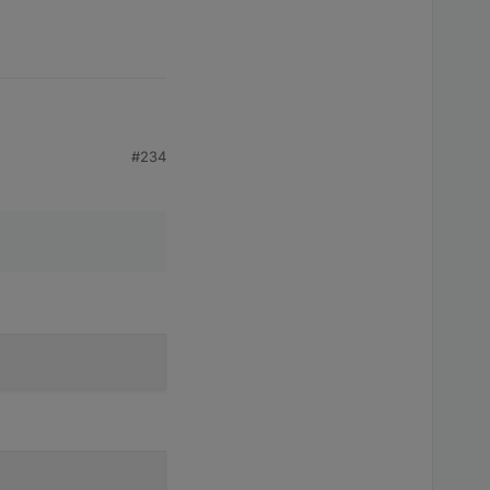
gen? Das würde denke
#234