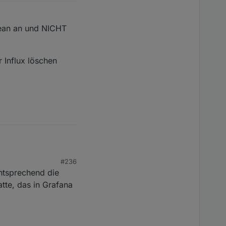
lean an und NICHT
 Influx löschen
#236
entsprechend die
default ist da aber
tte, das in Grafana
an und NICHT wie
ux löschen
ch" geschrieben
send dann erst