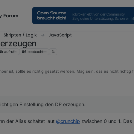
y Forum
Skripten / Logik
JavaScript
t erzeugen
3k
aufrufe
66
beobachtet
r ist, sollte es richtig gesetzt werden. Mag sein, das es nicht richtig f
hattest im Script.
richtigen Einstellung den DP erzeugen.
nn der Alias schaltet laut
@
crunchip
zwischen 0 und 1. Das 