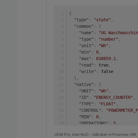
{
"type"
:
"state"
,
"common"
:
{
"name"
:
"UG Waschmaschin
"type"
:
"number"
,
"unit"
:
"Wh"
,
"min"
:
0
,
"max"
:
838859.1
,
"read"
:
true
,
"write"
:
false
}
,
"native"
:
{
"UNIT"
:
"Wh"
,
"ID"
:
"ENERGY_COUNTER"
,
"TYPE"
:
"FLOAT"
,
"CONTROL"
:
"POWERMETER_P
"MIN"
:
0
,
"OPERATIONS"
:
5
,
"MAX"
:
838859.1
,
UDM Pro, Intel NUC - ioBroker in Proxmox-VM, 
"FLAGS"
:
1
,