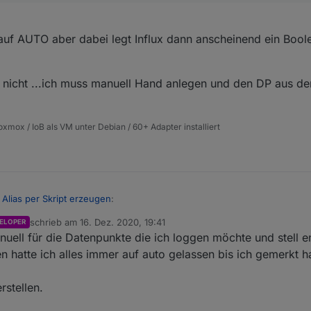
auf AUTO aber dabei legt Influx dann anscheinend ein Boo
 nicht ...ich muss manuell Hand anlegen und den DP aus der
xmox / IoB als VM unter Debian / 60+ Adapter installiert
 Alias per Skript erzeugen
:
schrieb am
16. Dez. 2020, 19:41
ELOPER
zuletzt editiert von
nuell für die Datenpunkte die ich loggen möchte und stell 
ir das gleiche meinen.
m screen, steht speichern als...auf
number
, hab ich mauell so angelegt, 
n hatte ich alles immer auf auto gelassen bis ich gemerkt ha
richtig erkennen, was eben zu dem Problem führt, das influx nicht richtig
npunkt auf AUTO aber dabei legt Influx dann anscheinend ein Boolean 
ndrauf,
rstellen.
.. geht nicht ...ich muss manuell Hand anlegen und den DP aus der Infl
dern nicht funktioniert, da dadurch der Wert in der Influx bereits "fals
gen erst gestoppt werden, der DP in der Influx gelöscht und anschlies