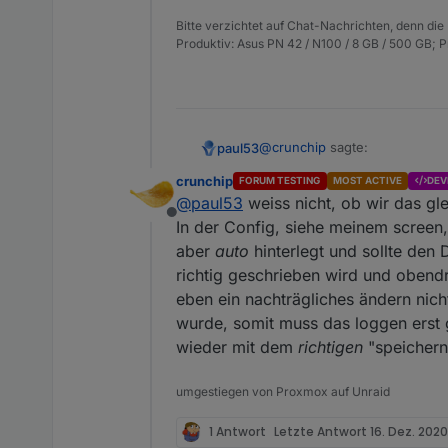
Bitte verzichtet auf Chat-Nachrichten, denn die
Produktiv: Asus PN 42 / N100 / 8 GB / 500 GB; 
@
crunchip
sagte:
paul53
crunchip
FORUM TESTING
MOST ACTIVE
DEV
@
paul53
weiss nicht, ob wir das gl
dann nochmal per script, mi
Offline
In der Config, siehe meinem screen,
aber
auto
hinterlegt und sollte den 
Die Einstellungen sollten pass
Influx DB.
richtig geschrieben wird und obendr
eben ein nachträgliches ändern nicht
wurde, somit muss das loggen erst 
wieder mit dem
richtigen
"speichern 
umgestiegen von Proxmox auf Unraid
1 Antwort
Letzte Antwort
16. Dez. 2020