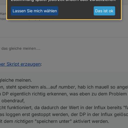
Lassen Sie mich wählen
Das ist ok
 Handhabung ist grauenhaft !
Proxmox mit 2 VM (iob / openCCU)
TER",

ETER_PSM.ENERGY_COUNTER",

r das gleiche meinen.
 screen, steht speichern als...auf
number
, hab ich mauell so angelegt, d
nnen, was eben zu dem Problem führt, das influx nicht richtig
per Skript erzeugen
:
drauf,
rn nicht funktioniert, da dadurch der Wert in der Influx bereits "falsc
gestoppt werden, der DP in der Influx gelöscht und anschliessend dann
ter.hm-rega.0",

gleiche meinen.
ktiviert werden.
.admin",

n, steht speichern als...auf
number
, hab ich mauell so angel
bla.ENERGY_COUNTER",

n DP eigentlich richtig erkennen, was eben zu dem Problem f
d obendrauf,
ht funktioniert, da dadurch der Wert in der Influx bereits "f
ser.admin",

s loggen erst gestoppt werden, der DP in der Influx gelös
tem.group.administrator",

mit dem
richtigen
"speichern unter" aktiviert werden.