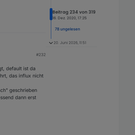
Beitrag 234 von 319
16. Dez. 2020, 17:25
78 ungelesen
20. Juni 2026, 11:51
#232
t, default ist da
rt, das influx nicht
 ist offenbar die
lsch" geschrieben
essend dann erst