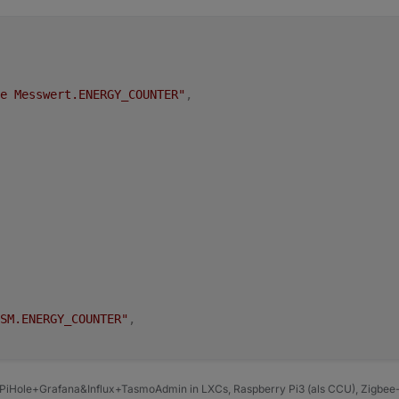
e Messwert.ENERGY_COUNTER"
,
SM.ENERGY_COUNTER"
,
PiHole+Grafana&Influx+TasmoAdmin in LXCs, Raspberry Pi3 (als CCU), Zigbee-