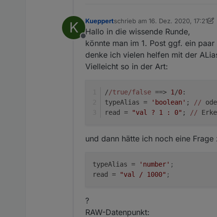
Lösch doch mal den Dp kom
Kueppert
schrieb am
16. Dez. 2020, 17:21
K
zuletzt editiert von Kueppert
erzeugen.
Hallo in die wissende Runde,
Offline
könnte man im 1. Post ggf. ein paa
denke ich vielen helfen mit der ALia
Vielleicht so in der Art:
/
/true/false
 ==> 
1
/
0
:
typeAlias = 
'boolean'
; 
//
 ode
read = 
"val ? 1 : 0"
; 
//
 Erke
und dann hätte ich noch eine Frage
typeAlias
 = 
'number'
;
read
 = 
"val / 1000"
;
?
RAW-Datenpunkt: