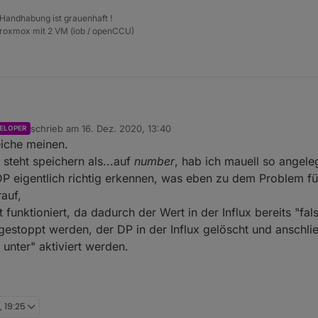
 Handhabung ist grauenhaft !
Proxmox mit 2 VM (iob / openCCU)
schrieb am
16. Dez. 2020, 13:40
ELOPER
zuletzt editiert von
eiche meinen.
t der richtigen Einstellung den DP erzeugen.
 steht speichern als...auf
number
, hab ich mauell so angeleg
DP eigentlich richtig erkennen, was eben zu dem Problem füh
en, denn der Alias schaltet laut
@
crunchip
zwischen 0 und 1. Das Problem
auf,
 funktioniert, da dadurch der Wert in der Influx bereits "fa
gestoppt werden, der DP in der Influx gelöscht und anschli
unter" aktiviert werden.
, 19:25