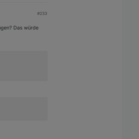
nstellung den DP
#233
fügen? Das würde