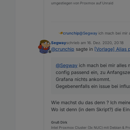
wieder mit dem
richtigen
"s
umgestiegen von Proxmox auf Unraid
crunchip
@
Segway
ich mach bei mir 
passend ein, zu Anfangszeite
Segway
schrieb am
16. Dez. 2020, 20:18
ankommt.
zuletzt editiert von
@
crunchip
sagte in
[Vorlage] Alias 
Gegebenenfalls ein issue bei
Offline
@
Segway
ich mach bei mir alles 
config passend ein, zu Anfangszei
Grafana nichts ankommt.
Gegebenenfalls ein issue bei influx
Wie machst du das denn ? Ich meine 
Wo ist denn (in dem Skript?) die Ei
Gruß Dirk
Intel Proxmox Cluster (3x NUC) mit Debian & Pro