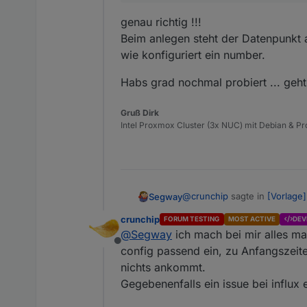
genau richtig !!!
Beim anlegen steht der Datenpunkt 
wie konfiguriert ein number.
Habs grad nochmal probiert ... geht
Gruß Dirk
Intel Proxmox Cluster (3x NUC) mit Debian & Pro
@
crunchip
sagte in
[Vorlage]
Segway
crunchip
FORUM TESTING
MOST ACTIVE
DEV
@
Segway
ich mach bei mir alles ma
@
paul53
weiss nicht, ob w
Offline
In der Config, siehe meine
config passend ein, zu Anfangszeite
genau richtig !!!
auto
hinterlegt und sollte den DP eigentlich 
nichts ankommt.
Beim anlegen steht der Date
geschrieben wird und obe
Gegebenenfalls ein issue bei influx e
konfiguriert ein number.
Habs grad nochmal probiert .
eben ein nachträgliches än
wurde, somit muss das log