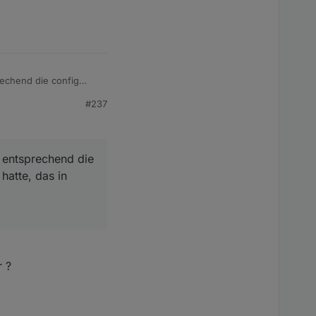
rechend die config
 Grafana nichts
#237
l entsprechend die
hatte, das in
r ?