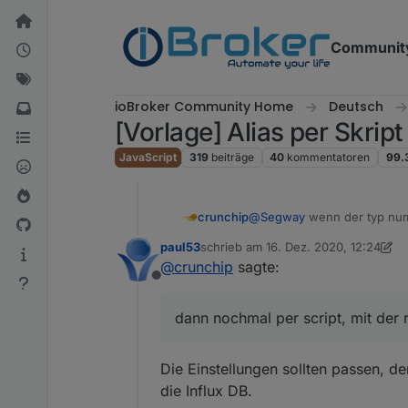
Weiter zum Inhalt
Communit
ioBroker Community Home
Deutsch
[Vorlage] Alias per Skrip
JavaScript
319
beiträge
40
kommentatoren
99.
crunchip
@
Segway
wenn der typ numbe
es zuvor falsch eingetragen 
paul53
schrieb am
16. Dez. 2020, 12:24
Ich meinte dieses
zuletzt editiert von paul53
@
crunchip
sagte:
Offline
dann nochmal per script, mit der 
Die Einstellungen sollten passen, de
die Influx DB.