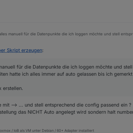
peichern unter" aktiviert werden.
alles manuell für die Datenpunkte die ich loggen möchte und stell entsp
n hatte ich alles immer auf auto gelassen bis ich gemerkt hatte, das in
per Skript erzeugen
:
 influx erstellen.
manuell für die Datenpunkte die ich loggen möchte und stel
ten hatte ich alles immer auf auto gelassen bis ich gemerkt 
 erstellen.
mit --> ... und stell entsprechend die config passend ein ?
nstellung das NICHT Auto angelegt wird sondern halt numbe
xmox / IoB als VM unter Debian / 60+ Adapter installiert