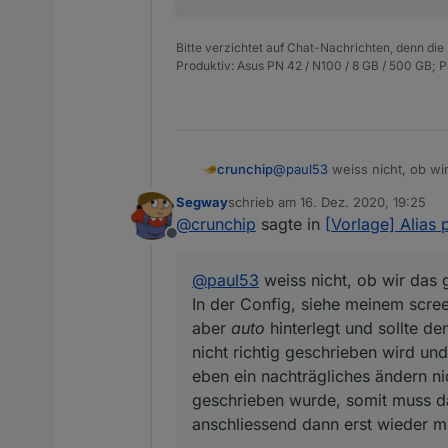
    "write": false

  },

Bitte verzichtet auf Chat-Nachrichten, denn die
  "native": {

Produktiv: Asus PN 42 / N100 / 8 GB / 500 GB; 
    "UNIT": "Wh",

    "ID": "ENERGY_COUN
    "TYPE": "FLOAT",

    "CONTROL": "POWERM
    "MIN": 0,

crunchip
@
paul53
weiss nicht, ob wi
    "OPERATIONS": 5,

In der Config, siehe meinem
    "MAX": 838859.1,

Segway
schrieb am
16. Dez. 2020, 19:25
hinterlegt und sollte den DP eigentlich richtig erke
    "FLAGS": 1,

zuletzt editiert von
@
crunchip
sagte in
[Vorlage] Alias 
geschrieben wird und oben
    "DEFAULT": 0

Offline
eben ein nachträgliches ände
  },

somit muss das loggen erst 
  "from": "system.adap
@
paul53
weiss nicht, ob wir das 
richtigen
"speichern unter" a
  "user": "system.user
In der Config, siehe meinem scree
  "ts": 123123123,

  "_id": "hm-rpc.0.bla
aber
auto
hinterlegt und sollte de
  "acl": {

nicht richtig geschrieben wird un
    "object": 1636,

eben ein nachträgliches ändern nic
    "owner": "system.u
geschrieben wurde, somit muss da
    "ownerGroup": "sys
    "state": 1636

anschliessend dann erst wieder 
  }
