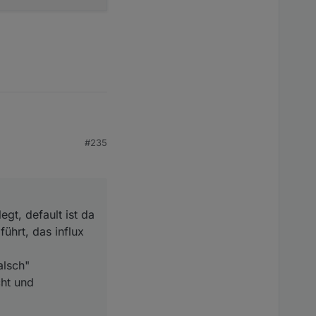
efault ist da aber
auto
#235
h" geschrieben wurde,
 erst wieder mit dem
egt, default ist da
ührt, das influx
alsch"
cht und