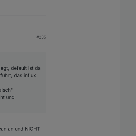
efault ist da aber
auto
#235
h" geschrieben wurde,
 erst wieder mit dem
egt, default ist da
ührt, das influx
alsch"
cht und
lean an und NICHT