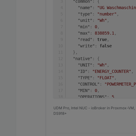
"common"
:
{
"name"
:
"UG Waschmaschin
"type"
:
"number"
,
"unit"
:
"Wh"
,
"min"
:
0
,
"max"
:
838859.1
,
"read"
:
true
,
"write"
:
false
}
,
"native"
:
{
"UNIT"
:
"Wh"
,
"ID"
:
"ENERGY_COUNTER"
,
"TYPE"
:
"FLOAT"
,
"CONTROL"
:
"POWERMETER_P
"MIN"
:
0
,
"OPERATIONS"
:
5
,
"MAX"
:
838859.1
,
UDM Pro, Intel NUC - ioBroker in Proxmox-VM, 
"FLAGS"
:
1
,
DS918+
"DEFAULT"
:
0
}
,
"from"
:
"system.adapter.hm
"user"
:
"system.user.admin