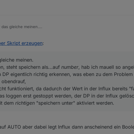
TER",

ETER_PSM.ENERGY_COUNTER",

r das gleiche meinen.
 screen, steht speichern als...auf
number
, hab ich mauell so angelegt, d
nnen, was eben zu dem Problem führt, das influx nicht richtig
per Skript erzeugen
:
drauf,
rn nicht funktioniert, da dadurch der Wert in der Influx bereits "falsc
gestoppt werden, der DP in der Influx gelöscht und anschliessend dann
ter.hm-rega.0",

gleiche meinen.
ktiviert werden.
.admin",

n, steht speichern als...auf
number
, hab ich mauell so angel
bla.ENERGY_COUNTER",

n DP eigentlich richtig erkennen, was eben zu dem Problem f
d obendrauf,
ht funktioniert, da dadurch der Wert in der Influx bereits "f
ser.admin",

s loggen erst gestoppt werden, der DP in der Influx gelös
tem.group.administrator",

mit dem
richtigen
"speichern unter" aktiviert werden.
auf AUTO aber dabei legt Influx dann anscheinend ein Boo