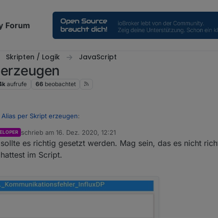
y Forum
Skripten / Logik
JavaScript
t erzeugen
4k
aufrufe
66
beobachtet
 Alias per Skript erzeugen
:
schrieb am
16. Dez. 2020, 12:21
ELOPER
zuletzt editiert von
ollte es richtig gesetzt werden. Mag sein, das es nicht richt
 Datenpunkt geschrieben wird, passt es doch.
 den Schraubenschlüssel beim Datenpunkt und guck unter influx nach,
hattest im Script.
s gepostet.
eben sein. Wenn nicht, erst deaktivieren, dann in der influx den DP lö
im Wert und die Lösung es manuell zu ändern ist doch keine Lösung. W
tivieren.
eweils manuell ändern müsste.
em liegt um es gleich richtig zu machen