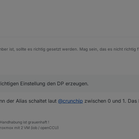
r ist, sollte es richtig gesetzt werden. Mag sein, das es nicht richtig f
hattest im Script.
richtigen Einstellung den DP erzeugen.
nn der Alias schaltet laut
@
crunchip
zwischen 0 und 1. Das 
 Handhabung ist grauenhaft !
Proxmox mit 2 VM (iob / openCCU)