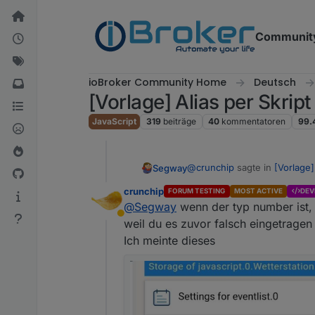
Weiter zum Inhalt
Communit
ioBroker Community Home
Deutsch
[Vorlage] Alias per Skrip
JavaScript
319
beiträge
40
kommentatoren
99.
@
crunchip
sagte in
[Vorlage]
Segway
crunchip
FORUM TESTING
MOST ACTIVE
DEV
@
Segway
wenn der typ number ist, s
@
Segway
wenn 1 und 0 im
Abwesend
Klick doch rechts mal auf
weil du es zuvor falsch eingetragen 
Ich hatte doch
HIER
genau da
ist. Da muss number angeg
Ich meinte dieses
es landet halt NICHT number 
loggen (Number) wieder ak
40 Werte habe, wo ich das j
Daher die Frage wo das probl