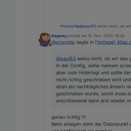
    "ID": "ENERGY_COUN
    "TYPE": "FLOAT",

    "CONTROL": "POWERM
    "MIN": 0,

crunchip
@
paul53
weiss nicht, ob wi
    "OPERATIONS": 5,

In der Config, siehe meinem
    "MAX": 838859.1,

Segway
schrieb am
16. Dez. 2020, 19:25
hinterlegt und sollte den DP eigentlich richtig erke
    "FLAGS": 1,

zuletzt editiert von
@
crunchip
sagte in
[Vorlage] Alias 
geschrieben wird und oben
    "DEFAULT": 0

Offline
eben ein nachträgliches ände
  },

somit muss das loggen erst 
  "from": "system.adap
@
paul53
weiss nicht, ob wir das 
richtigen
"speichern unter" a
  "user": "system.user
In der Config, siehe meinem scree
  "ts": 123123123,

  "_id": "hm-rpc.0.bla
aber
auto
hinterlegt und sollte de
  "acl": {

nicht richtig geschrieben wird un
    "object": 1636,

eben ein nachträgliches ändern nic
    "owner": "system.u
geschrieben wurde, somit muss da
    "ownerGroup": "sys
    "state": 1636

anschliessend dann erst wieder 
  }

genau richtig !!!
Beim anlegen steht der Datenpunkt 
wie konfiguriert ein number.