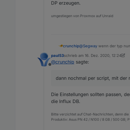
DP erzeugen.
umgestiegen von Proxmox auf Unraid
crunchip
@
Segway
wenn der typ numbe
es zuvor falsch eingetragen 
paul53
schrieb am
16. Dez. 2020, 12:24
Ich meinte dieses
zuletzt editiert von paul53
@
crunchip
sagte:
Offline
dann nochmal per script, mit der 
Die Einstellungen sollten passen, de
die Influx DB.
Bitte verzichtet auf Chat-Nachrichten, denn die
Produktiv: Asus PN 42 / N100 / 8 GB / 500 GB; 