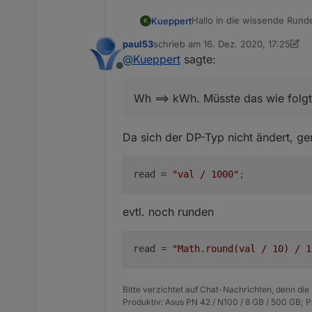
"ts"
:
123123123
,
Hallo in die wissende Rund
Kueppert
K
"_id"
:
"hm-rpc.0.blabla.EN
könnte man im 1. Post ggf.
"acl"
:
{
paul53
schrieb am
16. Dez. 2020, 17:25
ich vielen helfen mit der AL
//true/false ==> 1/0:

zuletzt editiert von paul53
"object"
:
1636
,
@
Kueppert
sagte:
Vielleicht so in der Art:
typeAlias = 'boolean';
"owner"
:
"system.user.ad
Offline
und dann hätte ich noch ei
"ownerGroup"
:
"system.gr
Wh ==> kWh. Müsste das wie folgt
typeAlias = 'number';

"state"
:
1636
}
?
}
Da sich der DP-Typ nicht ändert, ge
RAW-Datenpunkt:
{

  "type": "state",

read
 = 
"val / 1000"
;
  "common": {

    "name": "UG Waschm
    "type": "number",

evtl. noch runden
    "unit": "Wh",

    "min": 0,

    "max": 838859.1,

read
 = 
"Math.round(val / 10) / 1
    "read": true,

    "write": false

  },

Bitte verzichtet auf Chat-Nachrichten, denn die
  "native": {

Produktiv: Asus PN 42 / N100 / 8 GB / 500 GB; 
    "UNIT": "Wh",
