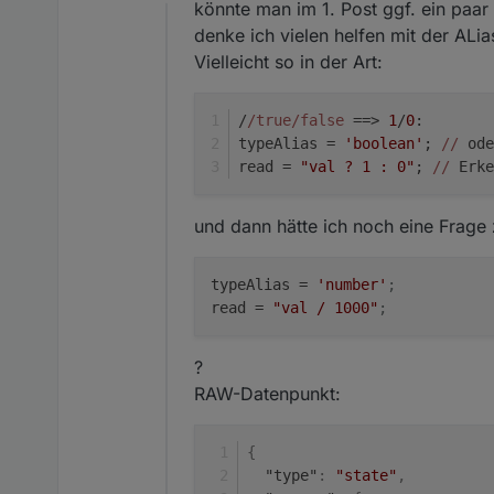
Offline
könnte man im 1. Post ggf. ein paa
denke ich vielen helfen mit der ALia
Vielleicht so in der Art:
/
/true/false
 ==> 
1
/
0
:
typeAlias = 
'boolean'
; 
//
 ode
read = 
"val ? 1 : 0"
; 
//
 Erke
und dann hätte ich noch eine Frage
typeAlias
 = 
'number'
;
read
 = 
"val / 1000"
;
?
RAW-Datenpunkt:
{
"type"
:
"state"
,