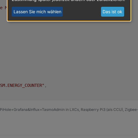
e Messwert.ENERGY_COUNTER"
,
Lassen Sie mich wählen
Das ist ok
SM.ENERGY_COUNTER"
,
PiHole+Grafana&Influx+TasmoAdmin in LXCs, Raspberry Pi3 (als CCU), Zigbee-
-rega.0"
,
"
,