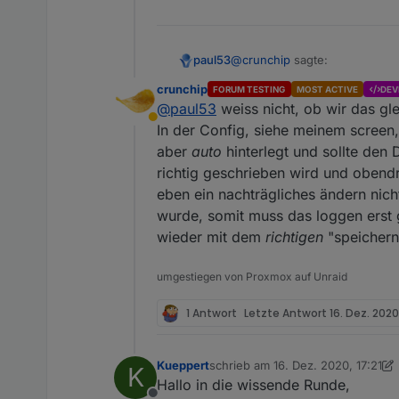
@
crunchip
sagte:
paul53
crunchip
FORUM TESTING
MOST ACTIVE
DEV
@
paul53
weiss nicht, ob wir das gl
dann nochmal per script, mi
Abwesend
In der Config, siehe meinem screen,
aber
auto
hinterlegt und sollte den 
Die Einstellungen sollten pass
Influx DB.
richtig geschrieben wird und obendr
eben ein nachträgliches ändern nicht
wurde, somit muss das loggen erst 
wieder mit dem
richtigen
"speichern 
umgestiegen von Proxmox auf Unraid
1 Antwort
Letzte Antwort
16. Dez. 2020
Lösch doch mal den Dp kom
Kueppert
schrieb am
16. Dez. 2020, 17:21
K
zuletzt editiert von Kueppert
erzeugen.
Hallo in die wissende Runde,