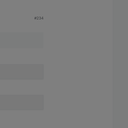
gen? Das würde denke
#234