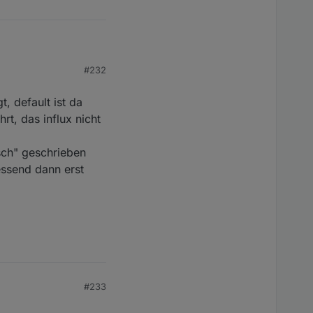
#232
t, default ist da
rt, das influx nicht
 ist offenbar die
lsch" geschrieben
essend dann erst
nstellung den DP
#233