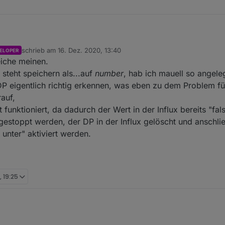
schrieb am
16. Dez. 2020, 13:40
ELOPER
zuletzt editiert von
eiche meinen.
t der richtigen Einstellung den DP erzeugen.
 steht speichern als...auf
number
, hab ich mauell so angeleg
DP eigentlich richtig erkennen, was eben zu dem Problem füh
en, denn der Alias schaltet laut
@
crunchip
zwischen 0 und 1. Das Problem
auf,
 funktioniert, da dadurch der Wert in der Influx bereits "fa
gestoppt werden, der DP in der Influx gelöscht und anschli
unter" aktiviert werden.
, 19:25
plett
incl in der influx
und dann nochmal per script, mit der richtigen Ei