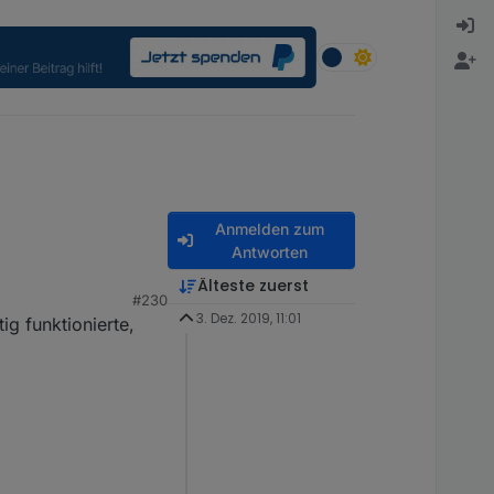
Anmelden zum
Antworten
Älteste zuerst
#230
3. Dez. 2019, 11:01
ig funktionierte,
 was da angegeben
schen, dann das
arum ? Weil ich ca. 30-