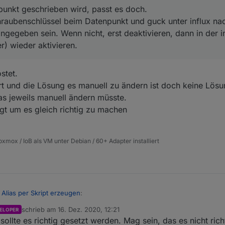
unkt geschrieben wird, passt es doch.
hraubenschlüssel beim Datenpunkt und guck unter influx na
gegeben sein. Wenn nicht, erst deaktivieren, dann in der i
) wieder aktivieren.
stet.
t und die Lösung es manuell zu ändern ist doch keine Lös
as jeweils manuell ändern müsste.
gt um es gleich richtig zu machen
xmox / IoB als VM unter Debian / 60+ Adapter installiert
 Alias per Skript erzeugen
:
schrieb am
16. Dez. 2020, 12:21
ELOPER
zuletzt editiert von
ollte es richtig gesetzt werden. Mag sein, das es nicht richt
 Datenpunkt geschrieben wird, passt es doch.