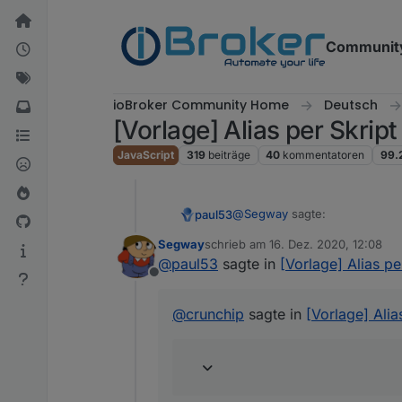
Weiter zum Inhalt
Communit
ioBroker Community Home
Deutsch
[Vorlage] Alias per Skrip
JavaScript
319
beiträge
40
kommentatoren
99.
@
Segway
sagte:
paul53
Segway
schrieb am
16. Dez. 2020, 12:08
zuletzt editiert von
@
paul53
sagte in
[Vorlage] Alias p
nur Boolean Werte in die In
Offline
Ich verwende Influx nicht, ken
@
crunchip
sagte in
[Vorlage] Alia
@
crunchip
sagte in
[Vorlage] 
wenn du schon einen Datenpu