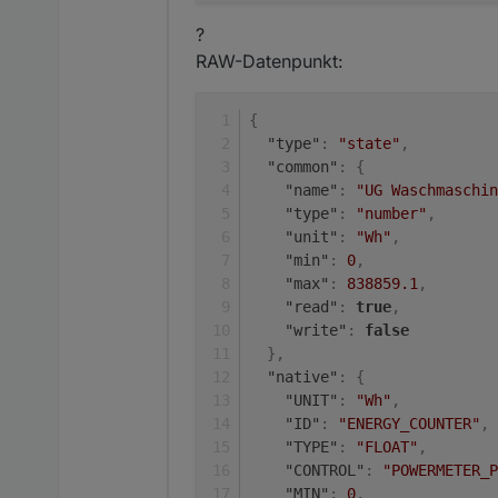
?
RAW-Datenpunkt:
{
"type"
:
"state"
,
"common"
:
{
"name"
:
"UG Waschmaschin
"type"
:
"number"
,
"unit"
:
"Wh"
,
"min"
:
0
,
"max"
:
838859.1
,
"read"
:
true
,
"write"
:
false
}
,
"native"
:
{
"UNIT"
:
"Wh"
,
"ID"
:
"ENERGY_COUNTER"
,
"TYPE"
:
"FLOAT"
,
"CONTROL"
:
"POWERMETER_P
"MIN"
:
0
,