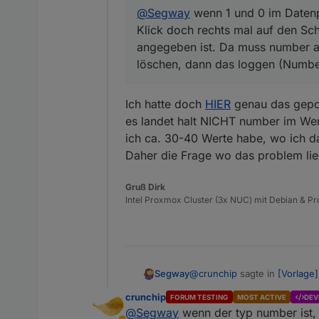
@
Segway
wenn 1 und 0 im Datenp
Klick doch rechts mal auf den Sc
angegeben ist. Da muss number an
löschen, dann das loggen (Number
Ich hatte doch
HIER
genau das gepo
es landet halt NICHT number im Wer
ich ca. 30-40 Werte habe, wo ich d
Daher die Frage wo das problem lie
Gruß Dirk
Intel Proxmox Cluster (3x NUC) mit Debian & Pro
@
crunchip
sagte in
[Vorlage]
Segway
crunchip
FORUM TESTING
MOST ACTIVE
DEV
@
Segway
wenn der typ number ist, s
@
Segway
wenn 1 und 0 im