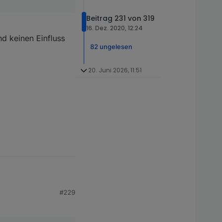
Bezeichnung hat,
Beitrag 231 von 319
16. Dez. 2020, 12:24
d keinen Einfluss
82 ungelesen
20. Juni 2026, 11:51
s da angegeben ist. Da
#229
ann das loggen