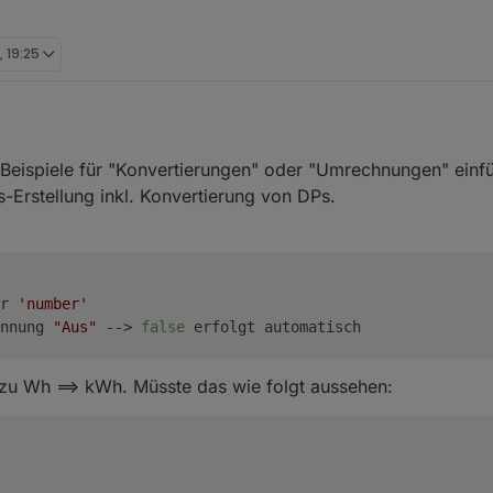
, 19:25
plett
incl in der influx
und dann nochmal per script, mit der richtigen Ei
r Beispiele für "Konvertierungen" oder "Umrechnungen" ein
s-Erstellung inkl. Konvertierung von DPs.
r 
'number'
nnung 
"Aus"
 --> 
false
 erfolgt automatisch
 zu Wh ==> kWh. Müsste das wie folgt aussehen: