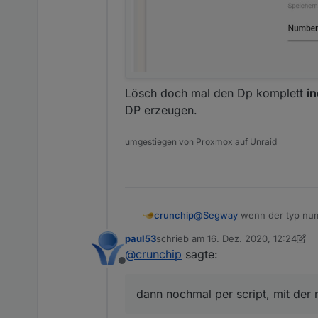
Lösch doch mal den Dp komplett
in
DP erzeugen.
umgestiegen von Proxmox auf Unraid
crunchip
@
Segway
wenn der typ numbe
es zuvor falsch eingetragen 
paul53
schrieb am
16. Dez. 2020, 12:24
Ich meinte dieses
zuletzt editiert von paul53
@
crunchip
sagte:
Offline
dann nochmal per script, mit der 