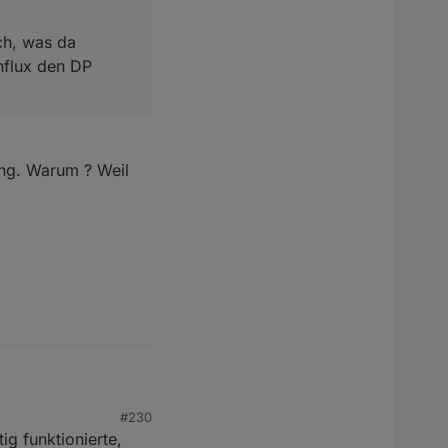
ch, was da
nflux den DP
ung. Warum ? Weil
#230
ig funktionierte,