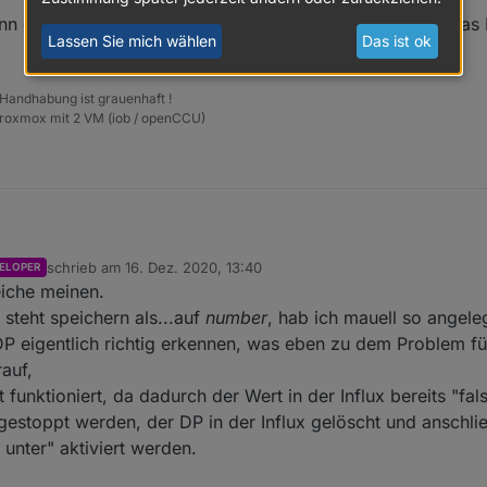
nn der Alias schaltet laut
@
crunchip
zwischen 0 und 1. Das 
Lassen Sie mich wählen
Das ist ok
 Handhabung ist grauenhaft !
Proxmox mit 2 VM (iob / openCCU)
schrieb am
16. Dez. 2020, 13:40
ELOPER
zuletzt editiert von
eiche meinen.
t der richtigen Einstellung den DP erzeugen.
 steht speichern als...auf
number
, hab ich mauell so angeleg
DP eigentlich richtig erkennen, was eben zu dem Problem füh
en, denn der Alias schaltet laut
@
crunchip
zwischen 0 und 1. Das Problem
auf,
 funktioniert, da dadurch der Wert in der Influx bereits "fa
gestoppt werden, der DP in der Influx gelöscht und anschli
unter" aktiviert werden.