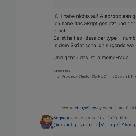
nachträglich auf (number) m
sonst funktioniert Influx/Gr
ICH habe nichts auf Auto/boolean ge
Ich habe das Skript genutzt und de
drauf.
Es ist halt so, dass der type = num
In dem Skript sehe ich nirgends wo 
Und genau das ist ja meineFrage.
Gruß Dirk
Intel Proxmox Cluster (3x NUC) mit Debian & Pro
crunchip
@
Segway
wenn 1 und 0 im 
Klick doch rechts mal auf 
Segway
schrieb am
16. Dez. 2020, 12:11
muss number angegeben sein
zuletzt editiert von
@
crunchip
sagte in
[Vorlage] Alias 
(Number) wieder aktivieren.
Offline