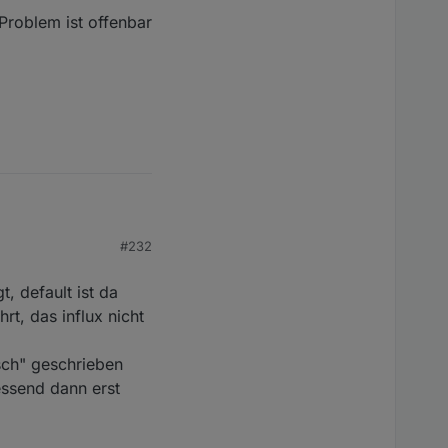
Problem ist offenbar
#232
t, default ist da
rt, das influx nicht
 ist offenbar die
lsch" geschrieben
essend dann erst