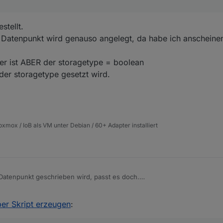
usst du diesen erst aus der Influx löschen, sofern der DP die gleiche 
afana nicht mehr und dir wird "no data" angezeigt.
stellt.
r Datenpunkt wird genauso angelegt, da habe ich anscheinen
ber ist ABER der storagetype = boolean
der storagetype gesetzt wird.
xmox / IoB als VM unter Debian / 60+ Adapter installiert
Datenpunkt geschrieben wird, passt es doch.
den Schraubenschlüssel beim Datenpunkt und guck unter influx nach, wa
. Wenn nicht, erst deaktivieren, dann in der influx den DP löschen, d
per Skript erzeugen
: