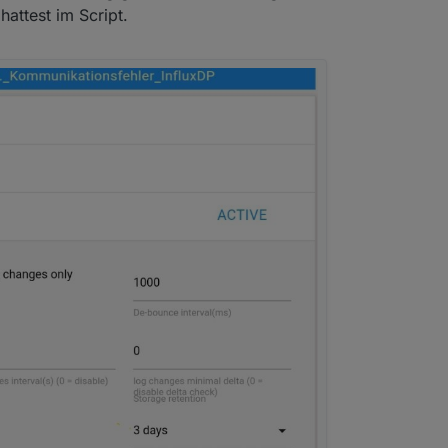
 den Schraubenschlüssel beim Datenpunkt und guck unter influx nach,
hattest im Script.
s gepostet.
eben sein. Wenn nicht, erst deaktivieren, dann in der influx den DP lö
im Wert und die Lösung es manuell zu ändern ist doch keine Lösung. W
tivieren.
eweils manuell ändern müsste.
em liegt um es gleich richtig zu machen