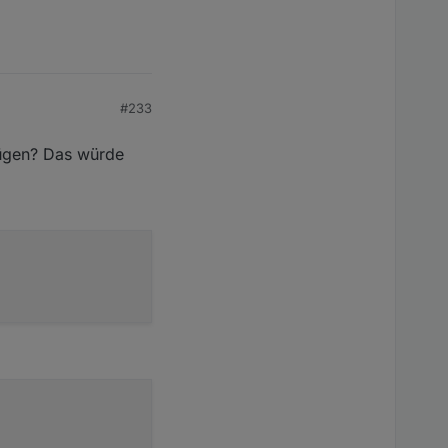
nstellung den DP
#233
fügen? Das würde