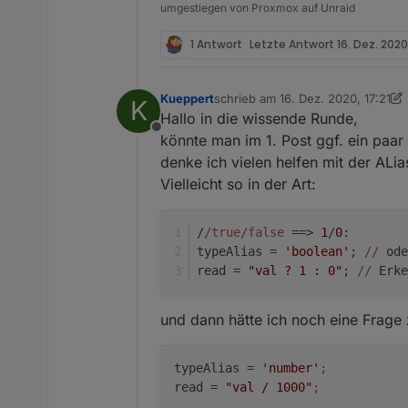
umgestiegen von Proxmox auf Unraid
1 Antwort
Letzte Antwort
16. Dez. 2020
Lösch doch mal den Dp kom
Kueppert
schrieb am
16. Dez. 2020, 17:21
K
zuletzt editiert von Kueppert
erzeugen.
Hallo in die wissende Runde,
Offline
könnte man im 1. Post ggf. ein paa
denke ich vielen helfen mit der ALia
Vielleicht so in der Art:
/
/true/false
 ==> 
1
/
0
:
typeAlias = 
'boolean'
; 
//
 ode
read = 
"val ? 1 : 0"
; 
//
 Erke
und dann hätte ich noch eine Frage
typeAlias
 = 
'number'
;
read
 = 
"val / 1000"
;