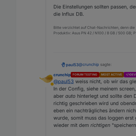
Die Einstellungen sollten passen, de
die Influx DB.
Bitte verzichtet auf Chat-Nachrichten, denn die
Produktiv: Asus PN 42 / N100 / 8 GB / 500 GB; 
@
crunchip
sagte:
paul53
crunchip
FORUM TESTING
MOST ACTIVE
DEV
@
paul53
weiss nicht, ob wir das gl
dann nochmal per script, mi
Abwesend
In der Config, siehe meinem screen,
aber
auto
hinterlegt und sollte den 
Die Einstellungen sollten pass
Influx DB.
richtig geschrieben wird und obendr
eben ein nachträgliches ändern nicht
wurde, somit muss das loggen erst 
wieder mit dem
richtigen
"speichern 