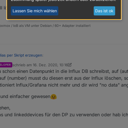
Fehler vor ?
l lösen, dass die 0 und 1 in den Wert geschrieben wird?
Lassen Sie mich wählen
Das ist ok
h, hat aber auf die Reaktion des Alias keinen Einfluss, wenn man es weiß.
n, was sie an der Stelle lesen.
xmox / IoB als VM unter Debian / 60+ Adapter installiert
er der "storageType".
lias per Skript erzeugen
:
schrieb am
16. Dez. 2020, 10:16
ELOPER
zuletzt editiert von crunchip
schon einen Datenpunkt in die Influx DB schreibst, auf (aut
 eher der "storageType".
 auf (number) musst du diesen erst aus der Influx löschen, s
ioniert Influx/Grafana nicht mehr und dir wird "no data" an
n und habe es einfach per Hand geändert unter RAW aber dann schreibt 
nt :-(
r und einfacher gewesen
ehen,
lias und linkeddevices für den DP zu verwenden oder hab ic