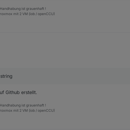
 Handhabung ist grauenhaft !
,

Proxmox mit 2 VM (iob / openCCU)
 erstellt",

ipt:
,

true,

e / false --> type = string


,

string
rzeugen der bei true dann 1 liefert und bei false 0 (dürfte dann type = 


terval": "",

a": "",

f Github erstellt.
"Boolean",

 Handhabung ist grauenhaft !
Proxmox mit 2 VM (iob / openCCU)
: {

,

"",

fluxDB_.is_online",
