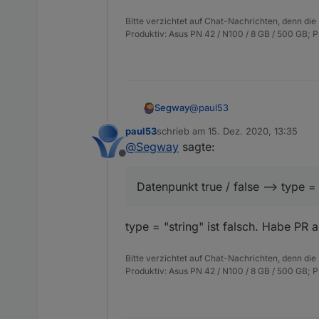
  "type": "state",

  "common": {

Bitte verzichtet auf Chat-Nachrichten, denn die
    "name": "VM Influx"
Produktiv: Asus PN 42 / N100 / 8 GB / 500 GB; 
    "desc": "per Script
    "type": "number",

    "read": true,

    "write": false,

    "role": "value",

@
paul53
Segway
    "custom": {

      "influxdb.0": {

paul53
schrieb am
15. Dez. 2020, 13:35
Mal eine Frage zu deinem Skr
zuletzt editiert von
        "enabled": true
@
Segway
sagte:
        "changesOnly": 
Offline
Ich habe einen Datenpunkt tru
        "debounce": "",
        "maxLength": 10
Datenpunkt true / false --> type = 
Ich möchte nun einen Alias e
        "retention": 0,
        "changesRelogIn
Wie mache ich das ?
        "changesMinDelt
type = "string" ist falsch. Habe PR au
        "storageType": 
        "aliasId": ""

Bitte verzichtet auf Chat-Nachrichten, denn die
      },

Produktiv: Asus PN 42 / N100 / 8 GB / 500 GB; 
      "linkeddevices.0"
        "enabled": true
        "number_unit": 
        "linkedId": "In