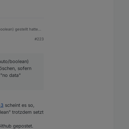
olean) gestellt hattest
P die gleiche
#223
n Denkfehler??
auto/boolean)
löschen, sofern
 "no data"
53
scheint es so,
lean" trotzdem setzt
Github gepostet.