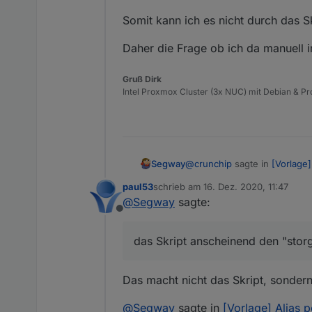
Somit kann ich es nicht durch das Sk
Daher die Frage ob ich da manuell 
Gruß Dirk
Intel Proxmox Cluster (3x NUC) mit Debian & Pro
@
crunchip
sagte in
[Vorlage]
Segway
paul53
schrieb am
16. Dez. 2020, 11:47
zuletzt editiert von
@
Segway
sagte:
@
Segway
nur so nebenbei,
Offline
hattest und änderst es nac
Ja da hast du vollkommen Rec
gleiche Bezeichnung hat, s
Ich habe das Skript genutzt 
das Skript anscheinend den "stor
alles nach number deklarier
Somit kann ich es nicht durch
number !
Das macht nicht das Skript, sondern
Wenn ich das richtig verstan
Daher die Frage ob ich da m
@
Segway
sagte in
[Vorlage] Alias 