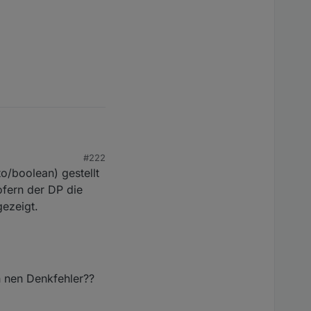
 Das Problem ist eher,
#222
o/boolean) gestellt
ofern der DP die
gezeigt.
die Influx nicht mehr
h nen Denkfehler??