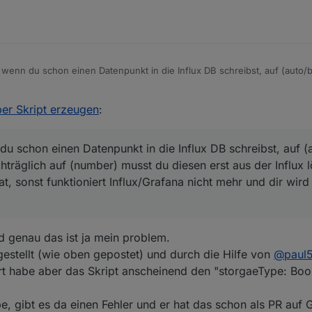
wenn du schon einen Datenpunkt in die Influx DB schreibst, auf (auto/bo
 auf (number) musst du diesen erst aus der Influx löschen, sofern der D
tioniert Influx/Grafana nicht mehr und dir wird "no data" angezeigt.
schneller und einfacher gewesen
per Skript erzeugen
:
l angesehen,
pelt, alias und linkeddevices für den DP zu verwenden oder hab ich ne
u schon einen Datenpunkt in die Influx DB schreibst, auf (
chträglich auf (number) musst du diesen erst aus der Influx 
t, sonst funktioniert Influx/Grafana nicht mehr und dir wird
 genau das ist ja mein problem.
estellt (wie oben gepostet) und durch die Hilfe von
@
paul
ert habe aber das Skript anscheinend den "storgaeType: Boo
e, gibt es da einen Fehler und er hat das schon als PR auf 