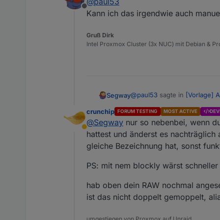
@
paul53
Anscheinend liegt hier ein 
Offline
Kann ich das irgendwie auch manuel
type = "string" ist zwar falsc
Gruß Dirk
dass Anwender (wie Du) glaube
Intel Proxmox Cluster (3x NUC) mit Debian & Pro
Das Problem mit der DB ist eh
@
paul53
sagte in
[Vorlage] A
Segway
crunchip
FORUM TESTING
MOST ACTIVE
DEV
@
Segway
nur so nebenbei, wenn du 
Das Problem mit der DB ist
Abwesend
hattest und änderst es nachträglich
gleiche Bezeichnung hat, sonst funkt
Ja das hatte ich auch gelese
da sie den Datentyp nicht ken
PS: mit nem blockly wärst schnelle
Also warte ich mal :-(
hab oben dein RAW nochmal anges
ist das nicht doppelt gemoppelt, a
umgestiegen von Proxmox auf Unraid