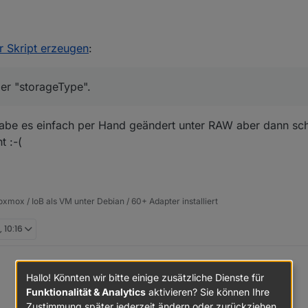
er.admin",

em.group.administrator"

er Skript erzeugen
:
Fehler vor ?
h, hat aber auf die Reaktion des Alias keinen Einfluss, wenn man es weiß.
der "storageType".
n, was sie an der Stelle lesen.
er der "storageType".
abe es einfach per Hand geändert unter RAW aber dann schre
t :-(
xmox / IoB als VM unter Debian / 60+ Adapter installiert
 10:16
Hallo! Könnten wir bitte einige zusätzliche Dienste für
Funktionalität & Analytics
aktivieren? Sie können Ihre
Zustimmung später jederzeit ändern oder zurückziehen.