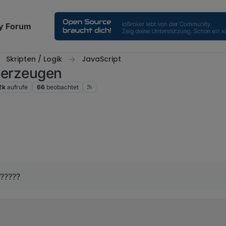
y Forum
Skripten / Logik
JavaScript
t erzeugen
2k
aufrufe
66
beobachtet
un nochmal komplett neu gemacht, allerdings wird mir in der Übersicht an
 ?????