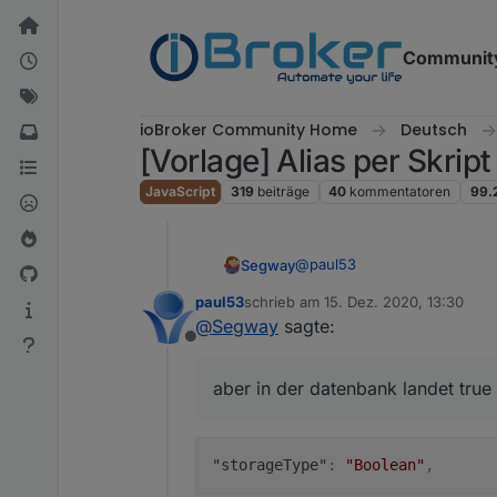
Weiter zum Inhalt
Communit
ioBroker Community Home
Deutsch
[Vorlage] Alias per Skrip
JavaScript
319
beiträge
40
kommentatoren
99.
@
paul53
Segway
paul53
schrieb am
15. Dez. 2020, 13:30
Ja das weiss ich. Ich habs n
zuletzt editiert von
@
Segway
sagte:
datenbank landet true ?????
Offline
iobroker Übersicht:
aber in der datenbank landet true
iobroker InfluxDB:
raw-Format:
"storageType"
:
"Boolean"
,
{
