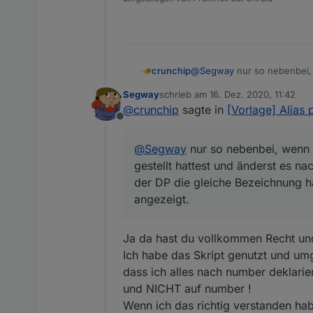
@
Segway
nur so nebenbei, 
crunchip
und änderst es nachträglich
Segway
schrieb am
16. Dez. 2020, 11:42
Bezeichnung hat, sonst funk
PS: mit nem blockly wärst 
zuletzt editiert von
@
crunchip
sagte in
[Vorlage] Alias 
Offline
hab oben dein RAW nochma
ist das nicht doppelt gemop
@
Segway
nur so nebenbei, wenn d
gestellt hattest und änderst es na
der DP die gleiche Bezeichnung ha
angezeigt.
Ja da hast du vollkommen Recht und
Ich habe das Skript genutzt und umg
dass ich alles nach number deklari
und NICHT auf number !
Wenn ich das richtig verstanden hab