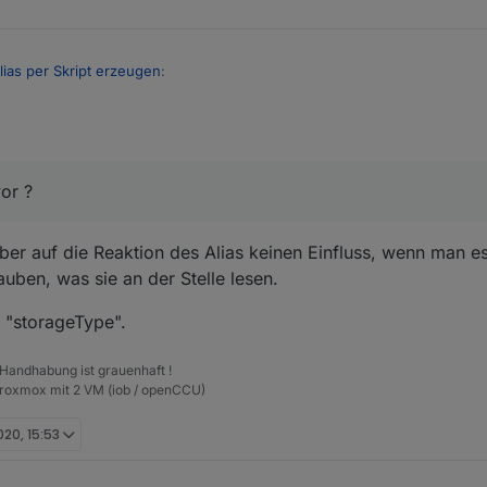
: "",

ean_value_true": "",

ean_value_false": "",

lias per Skript erzeugen
:
er_unit": "",

er_maxDecimal": "",

er_calculation": "",

er_calculation_readOnly": "",

tion_format": "",

.
--> type = string
time_parser": "",

hler vor ? Ich habe diesen noch nicht erkannt :-(
vor ?
time_format": ""

Habe PR auf Github erstellt.
t aber auf die Reaktion des Alias keinen Einfluss, wenn man 
uben, was sie an der Stelle lesen.
rol.0.VM_Influx.info.is_online",

: 0"

 "storageType".
 Handhabung ist grauenhaft !
Proxmox mit 2 VM (iob / openCCU)
er.javascript.0",

admin",

020, 15:53
-control.0.VM_Influx.info.is_online_InfluxDB",
