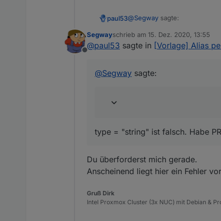
        "name": "",

        "role": "",

@
Segway
sagte:
paul53
        "mergeSettingsO
        "expertSettings
Segway
schrieb am
15. Dez. 2020, 13:55
zuletzt editiert von
        "number_convert
@
paul53
sagte in
[Vorlage] Alias p
Datenpunkt true / false --> 
        "number_maxDeci
Offline
        "number_min": "
type = "string" ist falsch. Habe
        "number_max": "
@
Segway
sagte:
        "number_calcula
        "number_calcula
        "number_to_bool
        "number_to_bool
        "number_to_bool
        "number_to_stri
type = "string" ist falsch. Habe PR
        "number_to_dura
        "number_to_dura
        "number_to_date
Du überforderst mich gerade.
        "number_to_date
Anscheinend liegt hier ein Fehler vo
        "number_to_mult
        "boolean_conver
        "boolean_to_str
Gruß Dirk
Intel Proxmox Cluster (3x NUC) mit Debian & Pro
        "boolean_to_str
        "string_convert
        "string_prefix"