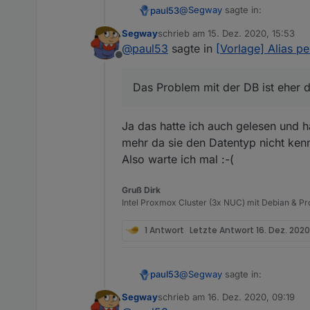
    "object": 1636,

@
Segway
sagte in:
paul53
    "state": 1636,

    "owner": "system.us
Segway
schrieb am
15. Dez. 2020, 15:53
zuletzt editiert von
    "ownerGroup": "syst
@
paul53
sagte in
[Vorlage] Alias p
Anscheinend liegt hier ein 
  }

Offline
type = "string" ist zwar falsc
Das Problem mit der DB ist eher 
dass Anwender (wie Du) glaube
Das Problem mit der DB ist eh
Ja das hatte ich auch gelesen und h
mehr da sie den Datentyp nicht kenn
Also warte ich mal :-(
Gruß Dirk
Intel Proxmox Cluster (3x NUC) mit Debian & Pro
1 Antwort
Letzte Antwort
16. Dez. 2020,
@
Segway
sagte in:
paul53
Segway
schrieb am
16. Dez. 2020, 09:19
zuletzt editiert von