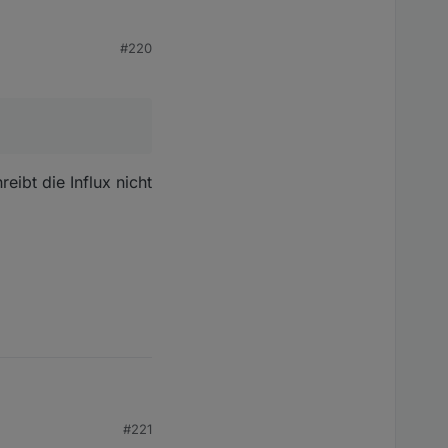
#220
 Das Problem ist eher,
ibt die Influx nicht
#221