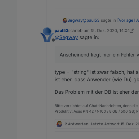
        "string_suffix"
        "string_to_bool
        "string_to_bool
@
paul53
sagte in
[Vorlage] A
Segway
        "string_to_numb
        "string_to_numb
paul53
schrieb am
15. Dez. 2020, 14:04
zuletzt editiert von paul53
        "string_to_numb
@
Segway
sagte in:
@
Segway
sagte:
        "string_to_numb
Offline
        "string_to_dura
Du überforderst mich gerade
Datenpunkt true / false 
        "string_to_date
Anscheinend liegt hier ein Fe
Anscheinend liegt hier ein Fehler 
        "string_to_date
      }

type = "string" ist falsch. 
    },

type = "string" ist zwar falsch, ha
    "alias": {

ist eher, dass Anwender (wie Du) gla
      "id": "linux-cont
      "read": "val ? 1 
Das Problem mit der DB ist eher der
    }

  },

Bitte verzichtet auf Chat-Nachrichten, denn die
  "native": {},

Produktiv: Asus PN 42 / N100 / 8 GB / 500 GB; 
  "from": "system.adapt
  "user": "system.user.
2 Antworten
  "ts": 1608037099330,

Letzte Antwort
15. Dez. 2
  "_id": "alias.0.linux
  "acl": {
