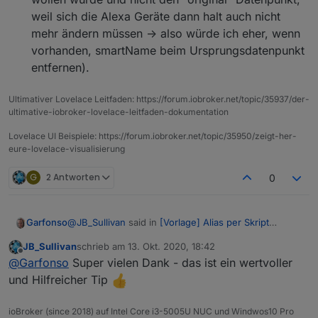
weil sich die Alexa Geräte dann halt auch nicht
mehr ändern müssen -> also würde ich eher, wenn
vorhanden, smartName beim Ursprungsdatenpunkt
entfernen).
Ultimativer Lovelace Leitfaden: https://forum.iobroker.net/topic/35937/der-
ultimative-iobroker-lovelace-leitfaden-dokumentation
Lovelace UI Beispiele: https://forum.iobroker.net/topic/35950/zeigt-her-
eure-lovelace-visualisierung
G
2 Antworten
0
@
JB_Sullivan
said in
[Vorlage] Alias per Skript
Garfonso
erzeugen
:
JB_Sullivan
schrieb am
13. Okt. 2020, 18:42
zuletzt editiert von
Offline
Ich habe heute durch Zufall eine eher
@
Garfonso
Super vielen Dank - das ist ein wertvoller
unschöne Entdeckung gemacht. Ich bin immer
und Hilfreicher Tip
Da gibt es ein paar Möglichkeiten.
noch dabei meine Datenpunkte zu "veraliasen".
ioBroker (since 2018) auf Intel Core i3-5005U NUC und Windwos10 Pro
Ich habe auch den Alexa Adapter 2.x laufen -
Du entferns Raum & Funktion bei den