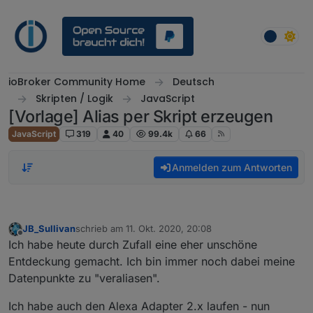
Weiter zum Inhalt
ioBroker Community Home
Deutsch
Skripten / Logik
JavaScript
[Vorlage] Alias per Skript erzeugen
JavaScript
319
40
99.4k
66
Anmelden zum Antworten
JB_Sullivan
schrieb am
11. Okt. 2020, 20:08
zuletzt editiert von
Offline
Ich habe heute durch Zufall eine eher unschöne
Entdeckung gemacht. Ich bin immer noch dabei meine
Datenpunkte zu "veraliasen".
Ich habe auch den Alexa Adapter 2.x laufen - nun