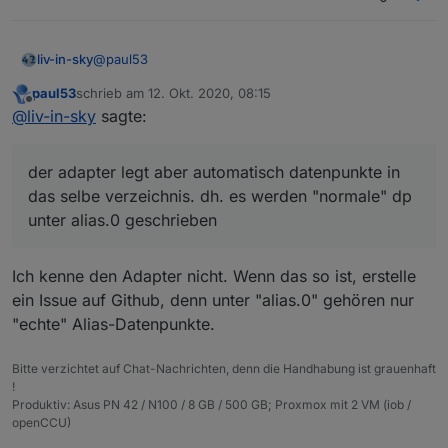
@
paul53
liv-in-sky
paul53
schrieb am
12. Okt. 2020, 08:15
ich wollte gerne den virtualPower adapter nutzen um
zuletzt editiert von
Offline
@
liv-in-sky
sagte:
die aliase zu messen. dazu brauche ich das
true/false des alias datenpunktes. der adapter legt
wenn ich dich weiter oben richtig verstanden habe,
aber automatisch datenpunkte in das selbe
sollte man dies nicht tun ?
der adapter legt aber automatisch datenpunkte in
verzeichnis. dh. es werden "normale" dp unter
alias.0 geschrieben
das selbe verzeichnis. dh. es werden "normale" dp
unter alias.0 geschrieben
Ich kenne den Adapter nicht. Wenn das so ist, erstelle
ein Issue auf Github, denn unter "alias.0" gehören nur
"echte" Alias-Datenpunkte.
Bitte verzichtet auf Chat-Nachrichten, denn die Handhabung ist grauenhaft
!
Produktiv: Asus PN 42 / N100 / 8 GB / 500 GB; Proxmox mit 2 VM (iob /
openCCU)