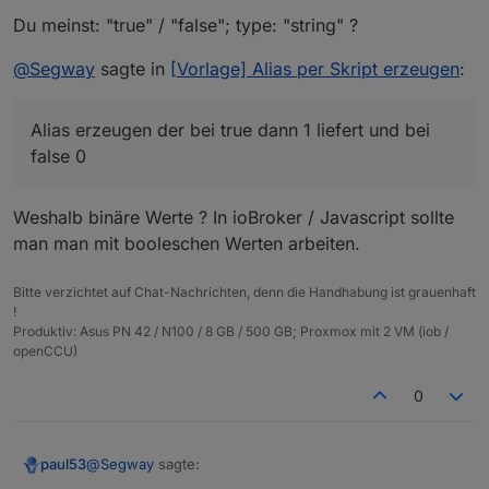
number sein?)
Wie mache ich das ?
   else {

Du meinst: "true" / "false"; type: "string" ?
      var obj = {};

      obj.type = 'state';

@
Segway
sagte in
[Vorlage] Alias per Skript erzeugen
:
      obj.common = getObject(idSrc).common;

      obj.common.alias = {};

      if(idRd) {

Alias erzeugen der bei true dann 1 liefert und bei
          obj.common.alias.id = {};

false 0
          obj.common.alias.id.read = idRd;

          obj.common.alias.id.write = idSrc;

          obj.common.read = true;

Weshalb binäre Werte ? In ioBroker / Javascript sollte
      } else obj.common.alias.id = idSrc;

man man mit booleschen Werten arbeiten.
      if(typeAlias) obj.common.type = typeAlias
      if(obj.common.read !== false && read) ob
      if(obj.common.write !== false && write) 
Bitte verzichtet auf Chat-Nachrichten, denn die Handhabung ist grauenhaft
      if(nameAlias) obj.common.name = nameAlias
!
Produktiv: Asus PN 42 / N100 / 8 GB / 500 GB; Proxmox mit 2 VM (iob /
      if(role) obj.common.role = role;

openCCU)
      if(desc) obj.common.desc = desc;

      if(obj.common.type == 'number') {

         if(min !== undefined) obj.common.min =
0
         if(max !== undefined) obj.common.max =
         if(unit) obj.common.unit = unit;

      } else {

@
Segway
sagte:
paul53
         if(obj.common.min !== undefined) dele