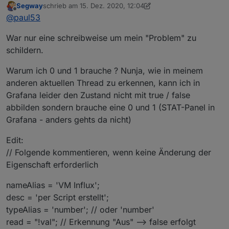
         if(obj.common.max !== undefined) dele
Segway
schrieb am
15. Dez. 2020, 12:04
zuletzt editiert von Segway
Offline
         if(obj.common.unit) delete obj.common.
Datenpunkt true / false --> type = string
@
paul53
      }

      if(states) obj.common.states = states;

War nur eine schreibweise um mein "Problem" zu
Du meinst: "true" / "false"; type: "string" ?
      if(custom && obj.common.custom) obj.comm
schildern.
      obj.native = {};

@
Segway
sagte in
[Vorlage] Alias per Skript erzeugen
:
      setObject(idDst, obj, function() {

Warum ich 0 und 1 brauche ? Nunja, wie in meinem
         if(idRd) setState(idRd, getState(idRd
anderen aktuellen Thread zu erkennen, kann ich in
         else setState(idSrc, getState(idSrc).
Alias erzeugen der bei true dann 1 liefert und bei
      });

Grafana leider den Zustand nicht mit true / false
false 0
      if(raum && existsObject('enum.rooms.' + 
abbilden sondern brauche eine 0 und 1 (STAT-Panel in
Weshalb binäre Werte ? In ioBroker / Javascript sollte
         let obj = getObject('enum.rooms.' + ra
man man mit booleschen Werten arbeiten.
Grafana - anders gehts da nicht)
         obj.common.members.push(idDst);

         setObject('enum.rooms.' + raum, obj);

Edit:
      }

      if(gewerk && existsObject('enum.function
// Folgende kommentieren, wenn keine Änderung der
         let obj = getObject('enum.functions.'
Eigenschaft erforderlich
         obj.common.members.push(idDst);

         setObject('enum.functions.' + gewerk, 
nameAlias = 'VM Influx';
      }

desc = 'per Script erstellt';
   } 

}

typeAlias = 'number'; // oder 'number'
read = "!val"; // Erkennung "Aus" --> false erfolgt