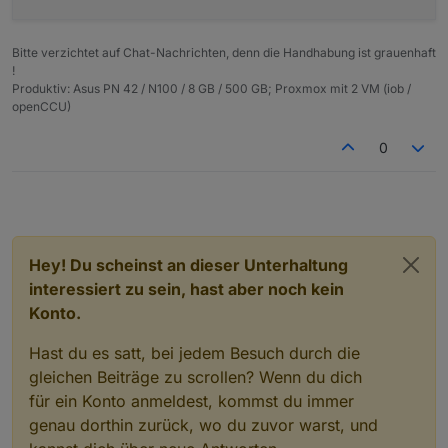
    "owner": "system.user.admin",

    "ownerGroup": "system.group.administrator"
  }

Bitte verzichtet auf Chat-Nachrichten, denn die Handhabung ist grauenhaft
!
Produktiv: Asus PN 42 / N100 / 8 GB / 500 GB; Proxmox mit 2 VM (iob /
openCCU)
0
Hey! Du scheinst an dieser Unterhaltung
interessiert zu sein, hast aber noch kein
Konto.
Hast du es satt, bei jedem Besuch durch die
gleichen Beiträge zu scrollen? Wenn du dich
für ein Konto anmeldest, kommst du immer
genau dorthin zurück, wo du zuvor warst, und