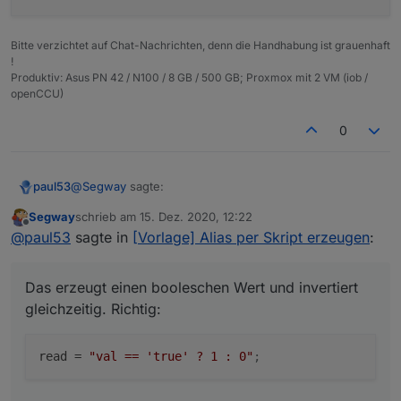
Bitte verzichtet auf Chat-Nachrichten, denn die Handhabung ist grauenhaft
!
Produktiv: Asus PN 42 / N100 / 8 GB / 500 GB; Proxmox mit 2 VM (iob /
openCCU)
0
@
Segway
sagte:
paul53
Segway
schrieb am
15. Dez. 2020, 12:22
zuletzt editiert von
Offline
read = "!val";
@
paul53
sagte in
[Vorlage] Alias per Skript erzeugen
:
Das erzeugt einen booleschen Wert und invertiert
Das erzeugt einen booleschen Wert und invertiert
gleichzeitig. Richtig:
gleichzeitig. Richtig:
read
 = 
"val == 'true' ? 1 : 0"
;