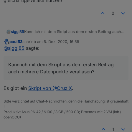
gleichartige Aliase nutzen?
Geräte, als auch die Alias "Geräte" als Typ &
"original" Datenpunkt, weil sich die Alexa
Rolle Channel eingetragen haben - hat das
Geräte dann halt auch nicht mehr ändern
vielleicht damit etwas zu tun?
müssen -> also würde ich eher, wenn
0
vorhanden, smartName beim
Ursprungsdatenpunkt entfernen).
siggi85
Kann ich mit dem Skript aus dem ersten Beitrag auch
mehrere Datenpunkte veraliasen? Also kann man
paul53
schrieb am
6. Dez. 2020, 16:55
irgendwie ein Array für idOrigin und idAlias für
zuletzt editiert von
Offline
@
siggi85
sagte:
gleichartige Aliase nutzen?
Kann ich mit dem Skript aus dem ersten Beitrag
auch mehrere Datenpunkte veraliasen?
Es gibt ein
Skript von @CruziX
.
Bitte verzichtet auf Chat-Nachrichten, denn die Handhabung ist grauenhaft
!
Produktiv: Asus PN 42 / N100 / 8 GB / 500 GB; Proxmox mit 2 VM (iob /
openCCU)
1