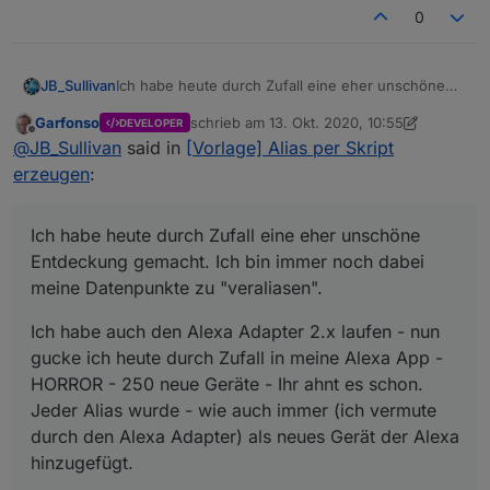
0
Ich habe heute durch Zufall eine eher unschöne
JB_Sullivan
Entdeckung gemacht. Ich bin immer noch dabei
Garfonso
schrieb am
13. Okt. 2020, 10:55
DEVELOPER
meine Datenpunkte zu "veraliasen".
Ich habe auch den Alexa Adapter 2.x laufen - nun
zuletzt editiert von Garfonso
Offline
@
JB_Sullivan
said in
[Vorlage] Alias per Skript
gucke ich heute durch Zufall in meine Alexa App -
HORROR - 250 neue Geräte - Ihr ahnt es schon.
Das ist natürlich totaler Quatsch. Wie bekomme ich
erzeugen
:
Jeder Alias wurde - wie auch immer (ich vermute
das wieder geheilt? Ich habe im Alexa Adapter
durch den Alexa Adapter) als neues Gerät der
gesehen, das sowohl die "echten" Geräte, als auch
Alexa hinzugefügt.
die Alias "Geräte" als Typ & Rolle Channel
Ich habe heute durch Zufall eine eher unschöne
eingetragen haben - hat das vielleicht damit etwas
Entdeckung gemacht. Ich bin immer noch dabei
zu tun?
meine Datenpunkte zu "veraliasen".
Ich habe auch den Alexa Adapter 2.x laufen - nun
gucke ich heute durch Zufall in meine Alexa App -
HORROR - 250 neue Geräte - Ihr ahnt es schon.
Jeder Alias wurde - wie auch immer (ich vermute
durch den Alexa Adapter) als neues Gerät der Alexa
hinzugefügt.