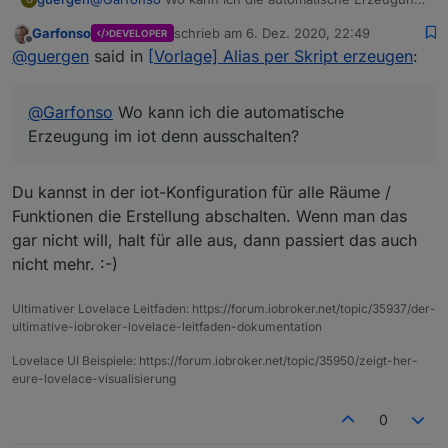
im iot denn ausschalten?
Garfonso
schrieb am
6. Dez. 2020, 22:49
DEVELOPER
zuletzt editiert von
Offline
@
guergen
said in
[Vorlage] Alias per Skript erzeugen
:
@
Garfonso
Wo kann ich die automatische
Erzeugung im iot denn ausschalten?
Du kannst in der iot-Konfiguration für alle Räume /
Funktionen die Erstellung abschalten. Wenn man das
gar nicht will, halt für alle aus, dann passiert das auch
nicht mehr. :-)
Ultimativer Lovelace Leitfaden: https://forum.iobroker.net/topic/35937/der-
ultimative-iobroker-lovelace-leitfaden-dokumentation
Lovelace UI Beispiele: https://forum.iobroker.net/topic/35950/zeigt-her-
eure-lovelace-visualisierung
0