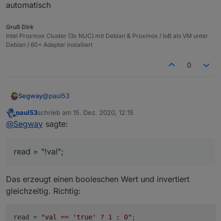
automatisch
Gruß Dirk
Intel Proxmox Cluster (3x NUC) mit Debian & Proxmox / IoB als VM unter
Debian / 60+ Adapter installiert
0
@
paul53
Segway
paul53
schrieb am
15. Dez. 2020, 12:15
War nur eine schreibweise um mein "Problem" zu
zuletzt editiert von
Offline
@
Segway
sagte:
schildern.
Warum ich 0 und 1 brauche ? Nunja, wie in meinem
anderen aktuellen Thread zu erkennen, kann ich in
read = "!val";
Grafana leider den Zustand nicht mit true / false
Edit:
abbilden sondern brauche eine 0 und 1 (STAT-Panel in
// Folgende kommentieren, wenn keine Änderung der
Grafana - anders gehts da nicht)
Eigenschaft erforderlich
nameAlias = 'VM Influx';
Das erzeugt einen booleschen Wert und invertiert
desc = 'per Script erstellt';
gleichzeitig. Richtig:
typeAlias = 'number'; // oder 'number'
read = "!val"; // Erkennung "Aus" --> false erfolgt
automatisch
read
 = 
"val == 'true' ? 1 : 0"
;