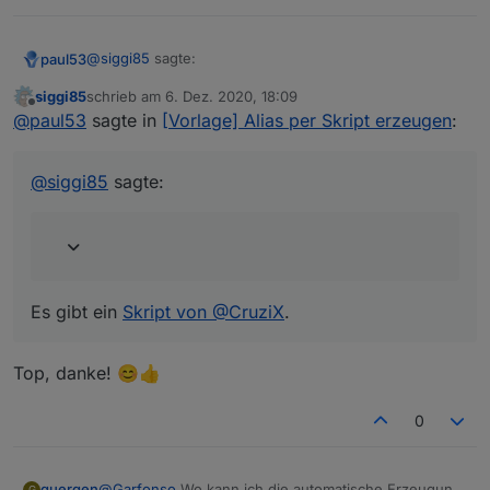
@
siggi85
sagte:
paul53
siggi85
schrieb am
6. Dez. 2020, 18:09
zuletzt editiert von
Offline
Kann ich mit dem Skript aus dem ersten Beitrag
@
paul53
sagte in
[Vorlage] Alias per Skript erzeugen
:
auch mehrere Datenpunkte veraliasen?
Es gibt ein
Skript von @CruziX
.
@
siggi85
sagte:
Es gibt ein
Skript von @CruziX
.
Top, danke! 😊👍
0
guergen
@
Garfonso
Wo kann ich die automatische Erzeugung
G