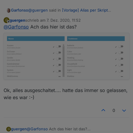
@
guergen
said in
[Vorlage] Alias per Skript
Garfonso
erzeugen
:
guergen
schrieb am
7. Dez. 2020, 11:52
G
zuletzt editiert von
Offline
@
Garfonso
Ach das hier ist das?
@
Garfonso
Wo kann ich die automatische
Erzeugung im iot denn ausschalten?
Du kannst in der iot-Konfiguration für alle Räume /
Funktionen die Erstellung abschalten. Wenn man das
gar nicht will, halt für alle aus, dann passiert das
auch nicht mehr. :-)
Ok, alles ausgeschaltet.... hatte das immer so gelassen,
wie es war :-)
0
@
Garfonso
Ach das hier ist das?
guergen
G