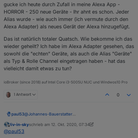
gucke ich heute durch Zufall in meine Alexa App -
HORROR - 250 neue Geräte - Ihr ahnt es schon. Jeder
Alias wurde - wie auch immer (ich vermute durch den
Alexa Adapter) als neues Gerät der Alexa hinzugefügt.
Das ist natürlich totaler Quatsch. Wie bekomme ich das
wieder geheilt? Ich habe im Alexa Adapter gesehen, das
sowohl die "echten" Geräte, als auch die Alias "Geräte"
als Typ & Rolle Channel eingetragen haben - hat das
vielleicht damit etwas zu tun?
ioBroker (since 2018) auf Intel Core i3-5005U NUC und Windwos10 Pro
1 Antwort
0
paul53
@
Johannes-Bauerstatter
Man kann / sollte unter "0_userdata.0" die gleiche
liv-in-sky
schrieb am
12. Okt. 2020, 07:34
Ordner-Struktur verwenden wie unter "alias.0". Unter
zuletzt editiert von liv-in-sky
10. Dez. 2020, 09:36
Offline
@
paul53
"0_userdata.0" befinden sich dann alle eigenen
Datenpunkte, unter "alias.0" die gespiegelten