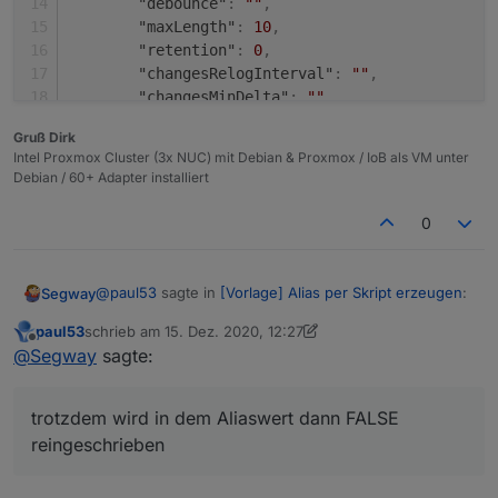
"debounce"
:
""
,
"maxLength"
:
10
,
"retention"
:
0
,
"changesRelogInterval"
:
""
,
"changesMinDelta"
:
""
,
"storageType"
:
"Boolean"
,
Gruß Dirk
"aliasId"
:
""
Intel Proxmox Cluster (3x NUC) mit Debian & Proxmox / IoB als VM unter
}
,
Debian / 60+ Adapter installiert
"linkeddevices.0"
:
{
"enabled"
:
true
,
0
"number_unit"
:
""
,
"linkedId"
:
"InfluxDB_.is_online"
,
"name"
:
""
,
@
paul53
sagte in
[Vorlage] Alias per Skript erzeugen
:
Segway
"role"
:
""
,
"mergeSettingsOnRestart"
:
false
,
paul53
schrieb am
15. Dez. 2020, 12:27
zuletzt editiert von paul53
Offline
Das erzeugt einen booleschen Wert und
@
Segway
sagte:
"expertSettings"
:
false
,
invertiert gleichzeitig. Richtig:
"number_convertTo"
:
""
,
Ja das habe ich auch schon probiert ABER trotzdem
"number_maxDecimal"
:
""
,
wird in dem Aliaswert dann FALSE reingeschrieben
trotzdem wird in dem Aliaswert dann FALSE
"number_min"
:
""
,
warum auch immer:
{

reingeschrieben
"number_max"
:
""
,
  "type": "state",

"number_calculation"
:
""
,
  "common": {

"number_calculation_readOnly"
:
""
,