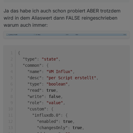
Ja das habe ich auch schon probiert ABER trotzdem
wird in dem Aliaswert dann FALSE reingeschrieben
warum auch immer:
{
"type"
:
"state"
,
"common"
:
{
"name"
:
"VM Influx"
,
"desc"
:
"per Script erstellt"
,
"type"
:
"boolean"
,
"read"
:
true
,
"write"
:
false
,
"role"
:
"value"
,
"custom"
:
{
"influxdb.0"
:
{
"enabled"
:
true
,
"changesOnly"
:
true
,