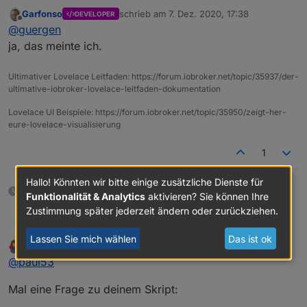
Garfonso
schrieb am
7. Dez. 2020, 17:38
DEVELOPER
Ok, alles ausgeschaltet.... hatte das immer so
zuletzt editiert von
Offline
@
guergen
gelassen, wie es war :-)
ja, das meinte ich.
Ultimativer Lovelace Leitfaden: https://forum.iobroker.net/topic/35937/der-
ultimative-iobroker-lovelace-leitfaden-dokumentation
Lovelace UI Beispiele: https://forum.iobroker.net/topic/35950/zeigt-her-
eure-lovelace-visualisierung
1
Hallo! Könnten wir bitte einige zusätzliche Dienste für
8 Tagen später
Funktionalität & Analytics
aktivieren? Sie können Ihre
Zustimmung später jederzeit ändern oder zurückziehen.
Im folgenden Skript wird ein Alias zu einem Datenpunkt
paul53
mit dessen common-Eigenschaften erstellt. Bei
Lassen Sie mich wählen
Das ist ok
Segway
schrieb am
15. Dez. 2020, 11:56
gewollten Abweichungen von common-Eigenschaften
// Original-Datenpunkt

zuletzt editiert von
Offline
@
paul53
des Alias zum Original muss man die zugehörigen //
const idOrigin = 'mqtt.0.switch.status'; 

Beispiele für Konvertierung (write);
(Kommentar) entfernen und den gewünschten Wert
// Optional: Status-Datenpunkt, wenn Kommando 
Mal eine Frage zu deinem Skript:
zuweisen.
// Bei Nicht-Verwendung Leerstring '' zuweisen

write = "val ? 1 : 0"; // boolean --> binary

const idRead = '';
