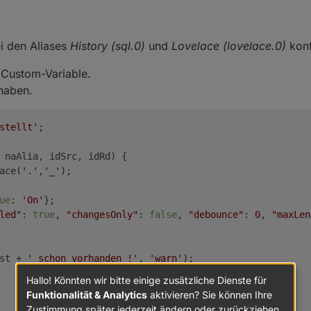
ei den Aliases
History (sql.0)
und
Lovelace (lovelace.0)
konf
e Custom-Variable.
haben.
stellt'
;

 naAlia, idSrc, idRd)
 {

ace(
'.'
,
'_'
);

ue
: 
'On'
};

led"
: 
true
, 
"changesOnly"
: 
false
, 
"debounce"
: 
0
, 
"maxLen
st + 
' schon vorhanden !'
, 
'warn'
);

Hallo! Könnten wir bitte einige zusätzliche Dienste für
Funktionalität & Analytics
aktivieren? Sie können Ihre
Zustimmung später jederzeit ändern oder zurückziehen.