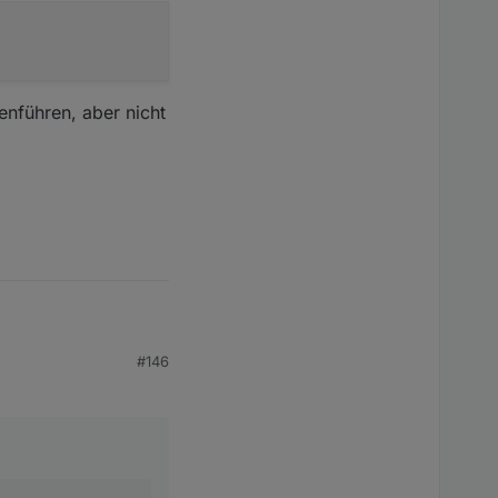
"maxLength": 10, "retention": 0, "changesRelogInterval":
nführen, aber nicht
#146
ekte" ?