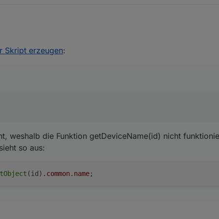
er Skript erzeugen
:
n des Datenpunktes, nicht des Objektes.
t nicht, weshalb die Funktion getDeviceName(id) nicht funktioniert.
id) sieht so aus:
cht, weshalb die Funktion getDeviceName(id) nicht funktionie
sieht so aus:
tObject
(id)
.common
.name