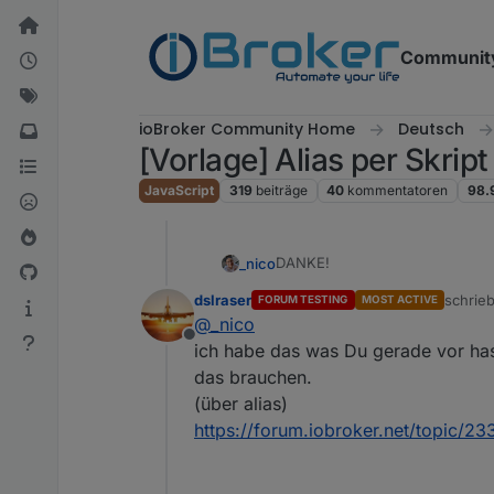
Weiter zum Inhalt
Communit
ioBroker Community Home
Deutsch
[Vorlage] Alias per Skrip
JavaScript
319
beiträge
40
kommentatoren
98.
DANKE!
_nico
dslraser
schrie
FORUM TESTING
MOST ACTIVE
Hmm, dann brauche ich den Nam
zuletzt
@
_nico
Offline
ich habe das was Du gerade vor hast 
das brauchen.
(über alias)
https://forum.iobroker.net/topic/2