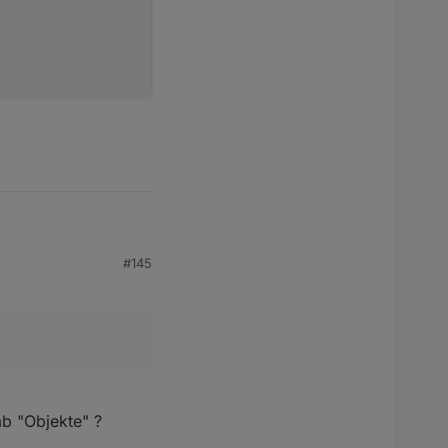
#145
.
ab "Objekte" ?