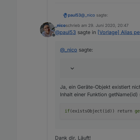
@
_nico
sagte:
paul53
_nico
schrieb am
29. Juni 2020, 20:47
zuletzt editiert von
@
paul53
sagte in
[Vorlage] Alias p
dann brauche ich den Name
Offline
Ja, ein Geräte-Objekt existier
@
_nico
sagte:
Inhalt einer Funktion getName(
Ja, ein Geräte-Objekt existiert ni
Inhalt einer Funktion getName(id) 
if
(existsObject(id)) return 
ge
Dank dir. Läuft!