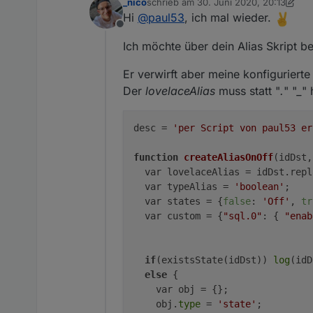
_nico
schrieb am
30. Juni 2020, 20:13
zuletzt editiert von _nico
Hi
@
paul53
, ich mal wieder.
Offline
Ich möchte über dein Alias Skript b
Er verwirft aber meine konfiguriert
Der
lovelaceAlias
muss statt "
.
" "
_
" 
desc = 
'per Script von paul53 er
function
createAliasOnOff
(idDst,
  var lovelaceAlias = idDst.repl
  var typeAlias = 
'boolean'
;

  var states = {
false
: 
'Off'
, 
tr
  var custom = {
"sql.0"
: { 
"enab
if
(existsState(idDst)) 
log
(idD
else
 {

    var obj = {};

    obj.
type
 = 
'state'
;
