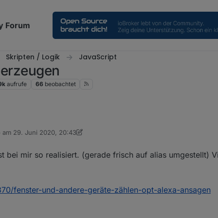
y Forum
Skripten / Logik
JavaScript
t erzeugen
9k
aufrufe
66
beobachtet
b am
29. Juni 2020, 20:43
en des Datenpunktes, nicht des Objektes.
 editiert von dslraser
bei mir so realisiert. (gerade frisch auf alias umgestellt) V
3370/fenster-und-andere-geräte-zählen-opt-alexa-ansagen