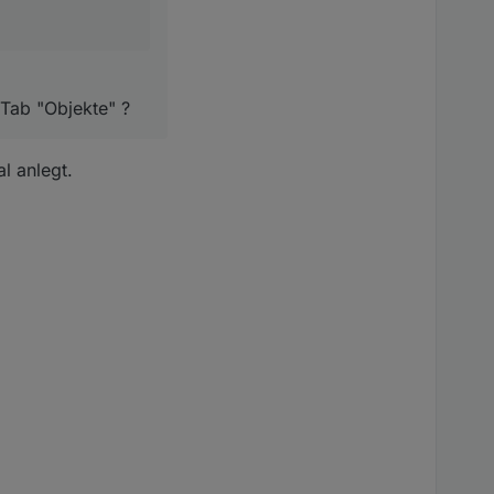
, aber nicht mit
 Tab "Objekte" ?
l anlegt.
erk;
