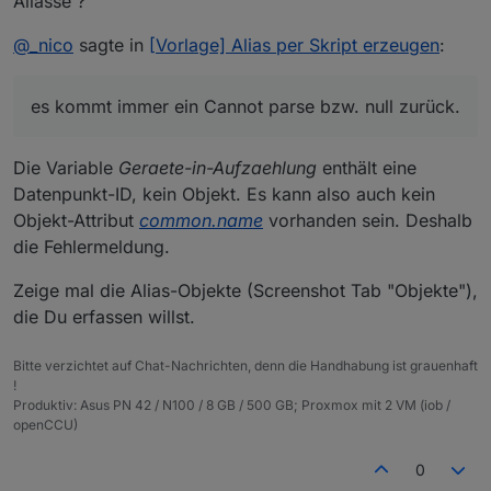
Aliasse ?
@
_nico
sagte in
[Vorlage] Alias per Skript erzeugen
:
es kommt immer ein Cannot parse bzw. null zurück.
{

Die Variable
Geraete-in-Aufzaehlung
enthält eine
  "type": "state",

Datenpunkt-ID, kein Objekt. Es kann also auch kein
  "common": {

Objekt-Attribut
common.name
vorhanden sein. Deshalb
    "role": "value",

die Fehlermeldung.
    "read": true,

    "write": false,

Zeige mal die Alias-Objekte (Screenshot Tab "Objekte"),
    "name": "Terrassentür Wohnzimmer",

    "type": "boolean",

die Du erfassen willst.
    "alias": {

      "id": "zwave2.0.Node_051.Binary_Sensor.doo
Bitte verzichtet auf Chat-Nachrichten, denn die Handhabung ist grauenhaft
    },

!
    "desc": "per Script von paul53 erstellt",

Produktiv: Asus PN 42 / N100 / 8 GB / 500 GB; Proxmox mit 2 VM (iob /
    "states": {

openCCU)
      "false": "No",

      "true": "Detected"

0
    }
