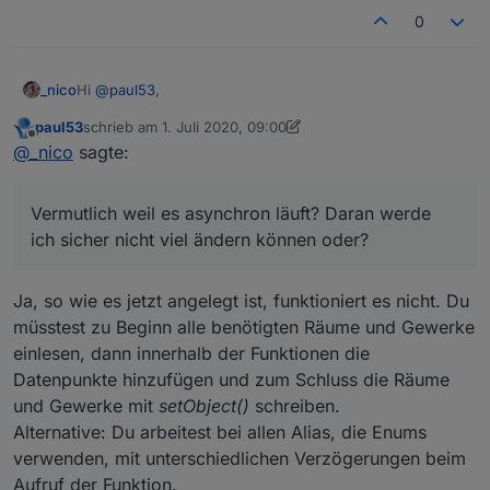
0
Hi
@
paul53
,
_nico
paul53
schrieb am
1. Juli 2020, 09:00
es geht um dein Skript aus dem ersten Post, wo man
zuletzt editiert von paul53
7. Jan. 2020, 11:05
Offline
@
_nico
sagte:
Gewerke und Räume mit übergeben kann.
EDIT(17.02.2020): Da man Raum und Gewerk in die
Vermutlich weil es asynchron läuft? Daran werde
Struktur der Alias-ID einbringen kann, sind enums
Du hast ja gestern bereits mitbekommen, dass ich mir ein
für Raum und Gewerk oftmals nicht erforderlich.
ich sicher nicht viel ändern können oder?
"
großes Skript
" gebaut habe, was mir alle Aliases "in
Für diejenigen, die den erzeugten Alias-Datenpunkt
einem Rutsch" anlegt. Nun habe ich es noch etwas
Vermutlich weil es asynchron läuft? Daran werde ich
zu enum.rooms und/oder enum.functions
erweitert und gebe bei einigen auch ein Gewerk mit.
sicher nicht viel ändern können oder?
hinzufügen wollen, hier eine Version, die es
Ja, so wie es jetzt angelegt ist, funktioniert es nicht. Du
Allerdings, habe ich nun den Fall, dass nur das letzte
Gruß Nico
ermöglicht:
müsstest zu Beginn alle benötigten Räume und Gewerke
Gerät im Skript, welches dem Gewerk zugeordnet
einlesen, dann innerhalb der Funktionen die
werden soll, im Gewerk ist.
ioBroker_Alias.js
Datenpunkte hinzufügen und zum Schluss die Räume
und Gewerke mit
setObject()
schreiben.
Alternative: Du arbeitest bei allen Alias, die Enums
verwenden, mit unterschiedlichen Verzögerungen beim
Aufruf der Funktion.