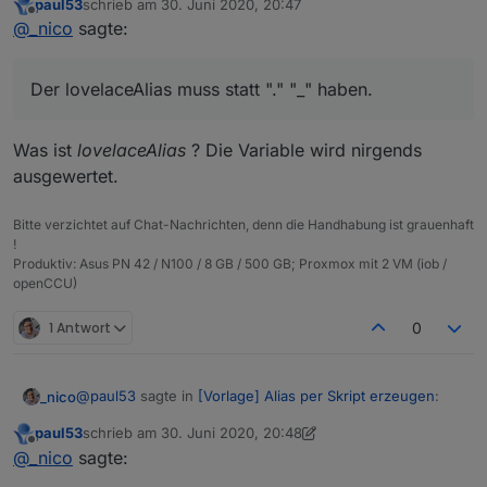
paul53
schrieb am
30. Juni 2020, 20:47
Ich möchte über dein Alias Skript bei den Aliases
History
zuletzt editiert von
Offline
@
_nico
sagte:
(sql.0)
und
Lovelace (lovelace.0)
konfigurieren.
Er verwirft aber meine konfigurierte Custom-Variable.
Der
lovelaceAlias
muss statt "
.
" "
_
" haben.
Der lovelaceAlias muss statt "." "_" haben.
desc = 'per Script von paul53 erstellt';

Danke
function createAliasOnOff(idDst, naAlia, idSrc, 
Was ist
lovelaceAlias
? Die Variable wird nirgends
  var lovelaceAlias = idDst.replace('.','_');

ausgewertet.
  var typeAlias = 'boolean';

  var states = {false: 'Off', true: 'On'};

  var custom = {"sql.0": { "enabled": true, "ch
Bitte verzichtet auf Chat-Nachrichten, denn die Handhabung ist grauenhaft
!
Produktiv: Asus PN 42 / N100 / 8 GB / 500 GB; Proxmox mit 2 VM (iob /
  if(existsState(idDst)) log(idDst + ' schon vo
openCCU)
  else {

    var obj = {};

1 Antwort
0
    obj.type = 'state';

    obj.common = getObject(idSrc).common;

    obj.common.alias = {};

@
paul53
sagte in
[Vorlage] Alias per Skript erzeugen
:
_nico
    if(idRd) {

        obj.common.alias.id = {};

paul53
schrieb am
30. Juni 2020, 20:48
zuletzt editiert von paul53
        obj.common.alias.id.read = idRd;

Offline
@
_nico
sagte:
@
_nico
sagte:
        obj.common.alias.id.write = idSrc;
