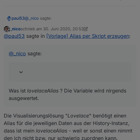
        obj.common.alias.id.write = idSrc;

    }

        obj.common.read = true;

  }

}

in
@
_nico
sagte:
paul53
var typeAlias, read, write, role, desc, min, ma
_nico
schrieb am
30. Juni 2020, 20:52
zuletzt editiert von _nico
Offline
Der lovelaceAlias muss statt "." "_" haben.
@
paul53
sagte in
[Vorlage] Alias per Skript erzeugen
:
const idAliaOnOff11 = 'Test.On6';

geändert. Scheint zu gehen.
const naAliaOnOff11 = 'Test';

const idOrigOnOff11 = 'zwave2.0.Node_013.Binary
Was ist
lovelaceAlias
? Die Variable wird nirgends
@
_nico
sagte:
const idReadOnOff11 = 'zwave2.0.Node_013.Binary
ausgewertet.
Was ist
lovelaceAlias
? Die Variable wird nirgends
ausgewertet.
Die Visualisierungslösung "
Lovelace
" benötigt einen
Alias für die jeweiligen Daten aus der History-Instanz,
dass ist mein
lovelaceAlias
- weil er sonst einen nimmt
den ich nicht bzw. nur schwierig zuordnen kann.