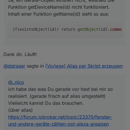
Ja, ein Geräte-Objekt existiert nicht, weshalb die
Funktion getDeviceName(id) nicht funktioniert.
Inhalt einer Funktion getName(id) sieht so aus:
if
(existsObject(id)) return 
getObject
(id)
.common
.n
Dank dir. Läuft!
@
dslraser
sagte in
[Vorlage] Alias per Skript erzeugen
:
@
_nico
ich habe das was Du gerade vor hast bei mir so
realisiert. (gerade frisch auf alias umgestellt)
Vielleicht kannst Du das brauchen.
(über alias)
https://forum.iobroker.net/topic/23370/fenster-
und-andere-geräte-zählen-opt-alexa-ansagen