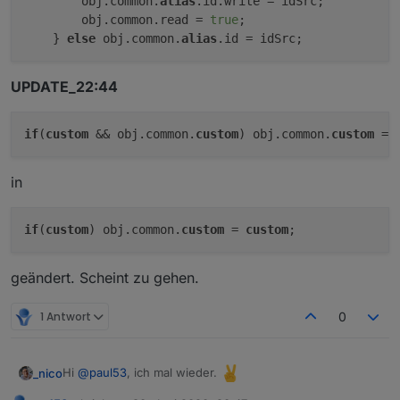
        obj.common.
alias
.id.write = idSrc;

        obj.common.read = 
true
;

    } 
else
 obj.common.
alias
UPDATE_22:44
if
(
custom
 && obj.common.
custom
) obj.common.
custom
 = 
in
if
(
custom
) obj.common.
custom
 = 
custom
geändert. Scheint zu gehen.
1 Antwort
0
Hi
@
paul53
, ich mal wieder.
_nico