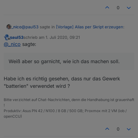
0
@
paul53
sagte in
[Vorlage] Alias per Skript erzeugen
:
_nico
paul53
schrieb am
1. Juli 2020, 09:21
zuletzt editiert von
Offline
@
_nico
sagte:
@
_nico
sagte:
Hmm, ne. Das ist irgendwie nicht schön. Wenn dann
Vermutlich weil es asynchron läuft? Daran
hätte ich es schon gerne halbwegs ordentlich.
Weiß aber so garnicht, wie ich das machen soll.
werde ich sicher nicht viel ändern können
oder?
Ja, so wie es jetzt angelegt ist, funktioniert es nicht.
Du müsstest zu Beginn alle benötigten Räume und
Habe ich es richtig gesehen, dass nur das Gewerk
Klingt besser. Weiß aber so garnicht, wie ich das machen
Gewerke einlesen, dann innerhalb der Funktionen
"batterien" verwendet wird ?
Alternative: Du arbeitest bei allen Alias, die Enums
soll. Kannst du mir mit ein paar Codeschnipsel auf die
die Datenpunkte hinzufügen und zum Schluss die
verwenden, mit unterschiedlichen Verzögerungen
Sprünge helfen und ich sehe dann, was ich daraus
DANKE
Räume und Gewerke mit
setObject()
schreiben.
beim Aufruf der Funktion.
machen kann?
Bitte verzichtet auf Chat-Nachrichten, denn die Handhabung ist grauenhaft
!
Produktiv: Asus PN 42 / N100 / 8 GB / 500 GB; Proxmox mit 2 VM (iob /
openCCU)
0