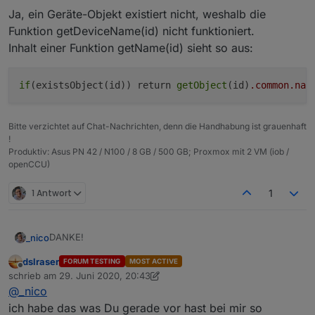
Ja, ein Geräte-Objekt existiert nicht, weshalb die
Funktion getDeviceName(id) nicht funktioniert.
Inhalt einer Funktion getName(id) sieht so aus:
if
(existsObject(id)) return 
getObject
(id)
.common
.nam
Bitte verzichtet auf Chat-Nachrichten, denn die Handhabung ist grauenhaft
!
Produktiv: Asus PN 42 / N100 / 8 GB / 500 GB; Proxmox mit 2 VM (iob /
openCCU)
1 Antwort
1
DANKE!
_nico
dslraser
FORUM TESTING
MOST ACTIVE
Hmm, dann brauche ich den Namen des Datenpunktes,
Offline
schrieb am
29. Juni 2020, 20:43
nicht des Objektes.
zuletzt editiert von dslraser
@
_nico
ich habe das was Du gerade vor hast bei mir so