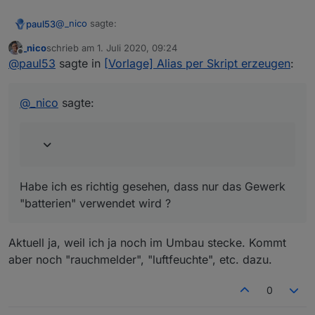
@
_nico
sagte:
paul53
_nico
schrieb am
1. Juli 2020, 09:24
zuletzt editiert von
Offline
Weiß aber so garnicht, wie ich das machen soll.
@
paul53
sagte in
[Vorlage] Alias per Skript erzeugen
:
Habe ich es richtig gesehen, dass nur das Gewerk
@
_nico
sagte:
"batterien" verwendet wird ?
Habe ich es richtig gesehen, dass nur das Gewerk
"batterien" verwendet wird ?
Aktuell ja, weil ich ja noch im Umbau stecke. Kommt
aber noch "rauchmelder", "luftfeuchte", etc. dazu.
0