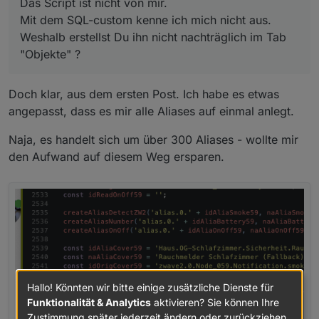
Das Script ist nicht von mir.
untersten
in meinem ersten Post
.
    if(gewerk && getObject('enum.functions.' + g
Mit dem SQL-custom kenne ich mich nicht aus.
       let obj = getObject('enum.functions.' + g
Weshalb erstellst Du ihn nicht nachträglich im Tab
       obj.common.members.push(idDst);

       setObject('enum.functions.' + gewerk, obj
"Objekte" ?
    }

  }

}

Doch klar, aus dem ersten Post. Ich habe es etwas
angepasst, dass es mir alle Aliases auf einmal anlegt.
var typeAlias, read, write, role, desc, min, ma
Naja, es handelt sich um über 300 Aliases - wollte mir
const idAliaOnOff11 = 'Test.On6';

den Aufwand auf diesem Weg ersparen.
const naAliaOnOff11 = 'Test';

const idOrigOnOff11 = 'zwave2.0.Node_013.Binary
const idReadOnOff11 = 'zwave2.0.Node_013.Binary
Hallo! Könnten wir bitte einige zusätzliche Dienste für
Funktionalität & Analytics
aktivieren? Sie können Ihre
Zustimmung später jederzeit ändern oder zurückziehen.