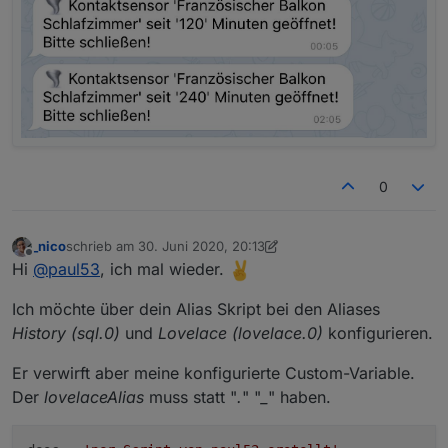
0
_nico
schrieb am
30. Juni 2020, 20:13
zuletzt editiert von _nico
Offline
Hi
@
paul53
, ich mal wieder.
Ich möchte über dein Alias Skript bei den Aliases
History (sql.0)
und
Lovelace (lovelace.0)
konfigurieren.
Er verwirft aber meine konfigurierte Custom-Variable.
Der
lovelaceAlias
muss statt "
.
" "
_
" haben.