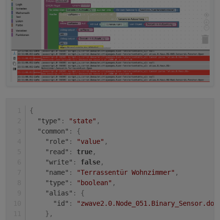
{
"type"
:
"state"
,
"common"
:
{
"role"
:
"value"
,
"read"
:
true
,
"write"
:
false
,
"name"
:
"Terrassentür Wohnzimmer"
,
"type"
:
"boolean"
,
"alias"
:
{
"id"
:
"zwave2.0.Node_051.Binary_Sensor.doo
}
,