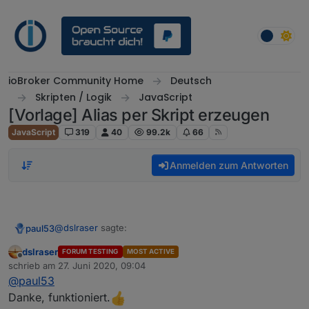
Weiter zum Inhalt
ioBroker Community Home
Deutsch
Skripten / Logik
JavaScript
[Vorlage] Alias per Skript erzeugen
JavaScript
319
40
99.2k
66
Anmelden zum Antworten
@
dslraser
sagte:
paul53
dslraser
FORUM TESTING
MOST ACTIVE
Offline
Temperaturwert von z.B. 22.5 in 22,5 umrechnen,
schrieb am
27. Juni 2020, 09:04
zuletzt editiert von
geht das ?
@
paul53
Nein. Zahlen haben immer den Punkt als Dezimal-
Danke, funktioniert.
Trennzeichen. Mit einem String wiederum kann man