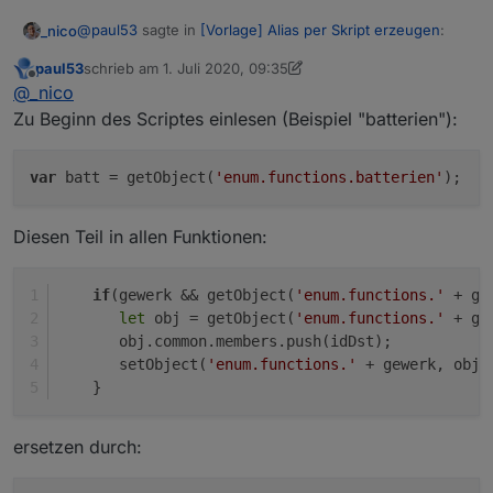
@
paul53
sagte in
[Vorlage] Alias per Skript erzeugen
:
_nico
paul53
schrieb am
1. Juli 2020, 09:35
zuletzt editiert von paul53
7. Jan. 2020, 11:36
Offline
@
_nico
sagte:
@
_nico
Zu Beginn des Scriptes einlesen (Beispiel "batterien"):
Aktuell ja, weil ich ja noch im Umbau stecke. Kommt aber
Weiß aber so garnicht, wie ich das machen
noch "rauchmelder", "luftfeuchte", etc. dazu.
soll.
var
 batt = getObject(
'enum.functions.batterien'
Habe ich es richtig gesehen, dass nur das Gewerk
Diesen Teil in allen Funktionen:
"batterien" verwendet wird ?
if
(gewerk && getObject(
'enum.functions.'
 + ge
let
 obj = getObject(
'enum.functions.'
 + ge
       obj.common.members.push(idDst);
       setObject(
'enum.functions.'
 + gewerk, obj)
    }
ersetzen durch: