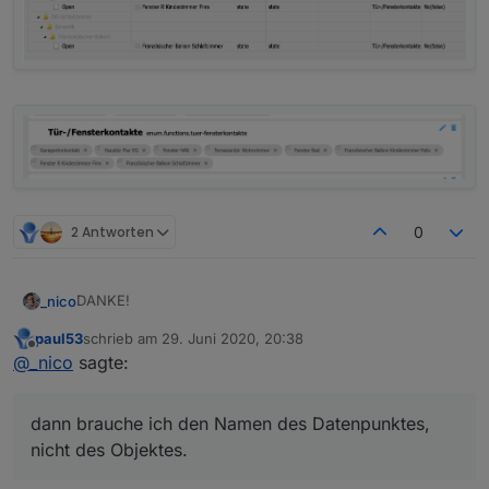
2 Antworten
0
DANKE!
_nico
paul53
schrieb am
29. Juni 2020, 20:38
Hmm, dann brauche ich den Namen des Datenpunktes,
zuletzt editiert von
Offline
@
_nico
sagte:
nicht des Objektes.
dann brauche ich den Namen des Datenpunktes,
nicht des Objektes.