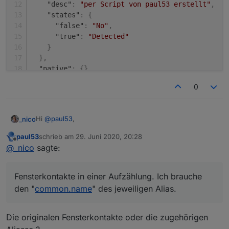
"desc"
:
"per Script von paul53 erstellt"
,
"states"
:
{
"false"
:
"No"
,
"true"
:
"Detected"
}
}
,
"native"
:
{
}
,
"from"
:
"system.adapter.javascript.0"
,
0
"user"
:
"system.user.admin"
,
"ts"
:
1593428124274
,
"_id"
:
"alias.0.Haus.EG-Wohnzimmer.Sensorik.Te
Hi
@
paul53
,
_nico
"acl"
:
{
"object"
:
1636
,
paul53
schrieb am
29. Juni 2020, 20:28
du kannst mir sicher helfen!
zuletzt editiert von
Offline
"state"
:
1636
,
@
_nico
sagte:
Ich habe alle Fensterkontakte in einer Aufzählung. Ich
"owner"
:
"system.user.admin"
,
brauche den "
common.name
" des jeweiligen Alias.
Kann eigentlich nicht so schwer sein ... versuche es
"ownerGroup"
:
"system.group.administrator"
Bekomme es aber nicht hin - es kommt immer ein
aber schon seit über zwei Stunden.
Fensterkontakte in einer Aufzählung. Ich brauche
}
Cannot parse
bzw.
null
zurück.
}
den "
common.name
" des jeweiligen Alias.
Die originalen Fensterkontakte oder die zugehörigen