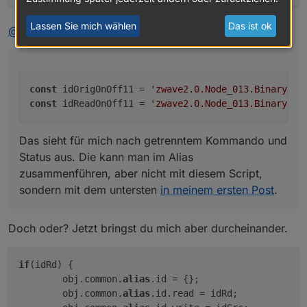
Lassen Sie mich wählen
Das ist ok
@
paul53
sagte in
[Vorlage] Alias per Skript erzeugen
:
const
 idOrigOnOff11 = 
'zwave2.0.Node_013.Binary_Sw
const
 idReadOnOff11 = 
'zwave2.0.Node_013.Binary_Sw
Das sieht für mich nach getrenntem Kommando und
Status aus. Die kann man im Alias
zusammenführen, aber nicht mit diesem Script,
sondern mit dem untersten
in meinem ersten Post
.
Doch oder? Jetzt bringst du mich aber durcheinander.
if
(idRd) {

        obj.common.
alias
.id = {};

        obj.common.
alias
.id.read = idRd;
