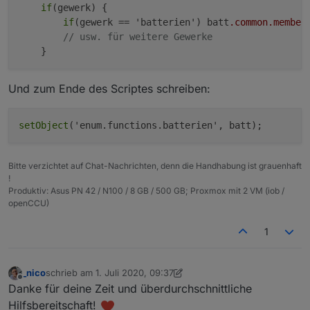
if
(gewerk) {

if
(gewerk == 'batterien') batt
.common
.member
// usw. für weitere Gewerke
Und zum Ende des Scriptes schreiben:
setObject
Bitte verzichtet auf Chat-Nachrichten, denn die Handhabung ist grauenhaft
!
Produktiv: Asus PN 42 / N100 / 8 GB / 500 GB; Proxmox mit 2 VM (iob /
openCCU)
1
_nico
schrieb am
1. Juli 2020, 09:37
zuletzt editiert von _nico
7. Jan. 2020, 11:38
Offline
Danke für deine Zeit und überdurchschnittliche
Hilfsbereitschaft!