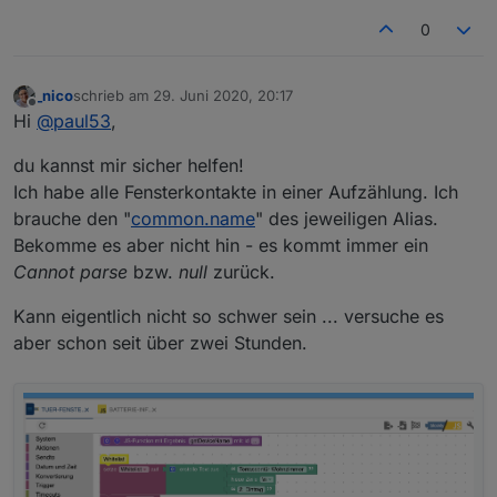
nicht rechnen.
0
Bei einem "read only" Wert, der nur angezeigt wird,
könnte der Alias vom Typ "string" sein.
_nico
schrieb am
29. Juni 2020, 20:17
zuletzt editiert von
Offline
Hi
@
paul53
,
du kannst mir sicher helfen!
Ich habe alle Fensterkontakte in einer Aufzählung. Ich
brauche den "
common.name
" des jeweiligen Alias.
Bekomme es aber nicht hin - es kommt immer ein
Cannot parse
bzw.
null
zurück.
Kann eigentlich nicht so schwer sein ... versuche es
aber schon seit über zwei Stunden.