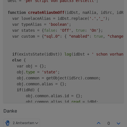
desc = 
'per Script von paul53 erstellt'
;

function
createAliasOnOff
(idDst, naAlia, idSrc, idRd
  var lovelaceAlias = idDst.replace(
'.'
,
'_'
);

  var typeAlias = 
'boolean'
;

  var states = {
false
: 
'Off'
, 
true
: 
'On'
};

  var custom = {
"sql.0"
: { 
"enabled"
: 
true
, 
"changes
if
(existsState(idDst)) 
log
(idDst + 
' schon vorhand
else
 {

    var obj = {};

    obj.
type
 = 
'state'
;

    obj.common = getObject(idSrc).common;

    obj.common.alias = {};

if
(idRd) {

        obj.common.alias.id = {};

        obj.common.alias.id.
read
 = idRd;

        obj.common.alias.id.
write
 = idSrc;

Danke
        obj.common.
read
 = 
true
;

    } 
else
 obj.common.alias.id = idSrc;

2 Antworten
0
if
(typeAlias) obj.common.
type
 = typeAlias;
