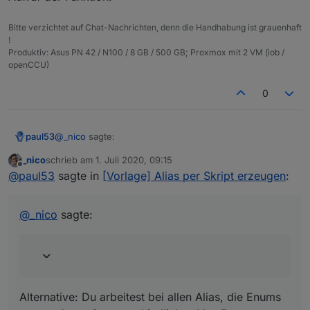
Bitte verzichtet auf Chat-Nachrichten, denn die Handhabung ist grauenhaft
!
Produktiv: Asus PN 42 / N100 / 8 GB / 500 GB; Proxmox mit 2 VM (iob /
openCCU)
0
@
_nico
sagte:
paul53
_nico
schrieb am
1. Juli 2020, 09:15
zuletzt editiert von
Offline
Vermutlich weil es asynchron läuft? Daran werde
@
paul53
sagte in
[Vorlage] Alias per Skript erzeugen
:
ich sicher nicht viel ändern können oder?
Ja, so wie es jetzt angelegt ist, funktioniert es nicht. Du
müsstest zu Beginn alle benötigten Räume und
@
_nico
sagte:
Gewerke einlesen, dann innerhalb der Funktionen die
Datenpunkte hinzufügen und zum Schluss die Räume
und Gewerke mit
setObject()
schreiben.
Alternative: Du arbeitest bei allen Alias, die Enums
verwenden, mit unterschiedlichen Verzögerungen beim
Aufruf der Funktion.
Alternative: Du arbeitest bei allen Alias, die Enums