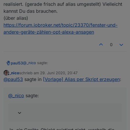
realisiert. (gerade frisch auf alias umgestellt) Vielleicht
kannst Du das brauchen.
(über alias)
https://forum.iobroker.net/topic/23370/fenster-und-
andere-geräte-zählen-opt-alexa-ansagen
0
@
_nico
sagte:
paul53
_nico
schrieb am
29. Juni 2020, 20:47
zuletzt editiert von
Offline
dann brauche ich den Namen des Datenpunktes,
@
paul53
sagte in
[Vorlage] Alias per Skript erzeugen
:
nicht des Objektes.
Ja, ein Geräte-Objekt existiert nicht, weshalb die
Funktion getDeviceName(id) nicht funktioniert.
@
_nico
sagte:
Inhalt einer Funktion getName(id) sieht so aus: