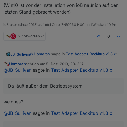
(Win10 ist vor der Installation von ioB naürlich auf den
letzten Stand gebracht worden)
ioBroker (since 2018) auf Intel Core i3-5005U NUC und Windwos10 Pro
2 Antworten
0
@
Homoran
sagte in
Test Adapter Backitup v1.3.x
:
JB_Sullivan
Homoran
schrieb am
5. Dez. 2019, 20:15
zuletzt editiert von Homoran
12. Mai 2019, 21:17
Nicht stören
mal F5 oder STRG-F5 gedrückt
@
JB_Sullivan
sagte in
Test Adapter Backitup v1.3.x
:
Habe ich eben gerade gemacht - nun ist das
Da läuft außer dem Betriebssystem
Webinterface nicht mehr erreichbar. Ich habe aber
übelst viel Netzwerk Traffic und das ist ein NUC,
der heute das erste mal gestartet wurde. Da läuft
welches?
außer dem Betriebssystem und ioB noch nichts
anderes drauf. (Win10 ist vor der Installation von
@
JB_Sullivan
sagte in
Test Adapter Backitup v1.3.x
:
ioB naürlich auf den letzten Stand gebracht
worden)