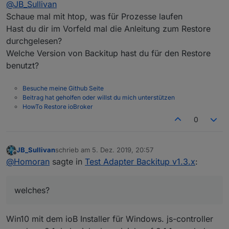
@
JB_Sullivan
Schaue mal mit htop, was für Prozesse laufen
Habe ich eben gerade gemacht - nun ist das
Hast du dir im Vorfeld mal die Anleitung zum Restore
Webinterface nicht mehr erreichbar. Ich habe aber
übelst viel Netzwerk Traffic und das ist ein NUC,
durchgelesen?
der heute das erste mal gestartet wurde. Da läuft
Welche Version von Backitup hast du für den Restore
außer dem Betriebssystem und ioB noch nichts
benutzt?
anderes drauf. (Win10 ist vor der Installation von
ioB naürlich auf den letzten Stand gebracht
worden)
Besuche meine Github Seite
Beitrag hat geholfen oder willst du mich unterstützen
HowTo Restore ioBroker
0
JB_Sullivan
schrieb am
5. Dez. 2019, 20:57
zuletzt editiert von
Offline
@
Homoran
sagte in
Test Adapter Backitup v1.3.x
:
welches?
Win10 mit dem ioB Installer für Windows. js-controller