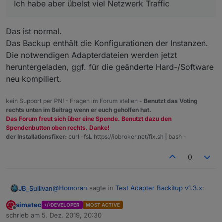
Ich habe aber übelst viel Netzwerk Traffic
Das ist normal.
Das Backup enthält die Konfigurationen der Instanzen.
Die notwendigen Adapterdateien werden jetzt
heruntergeladen, ggf. für die geänderte Hard-/Software
neu kompiliert.
kein Support per PN! - Fragen im Forum stellen -
Benutzt das Voting
rechts unten im Beitrag wenn er euch geholfen hat.
Das Forum freut sich über eine Spende. Benutzt dazu den
Spendenbutton oben rechts. Danke!
der Installationsfixer:
curl -fsL https://iobroker.net/fix.sh | bash -
0
@
Homoran
sagte in
Test Adapter Backitup v1.3.x
:
JB_Sullivan
simatec
DEVELOPER
MOST ACTIVE
Offline
mal F5 oder STRG-F5 gedrückt
schrieb am
5. Dez. 2019, 20:30
zuletzt editiert von