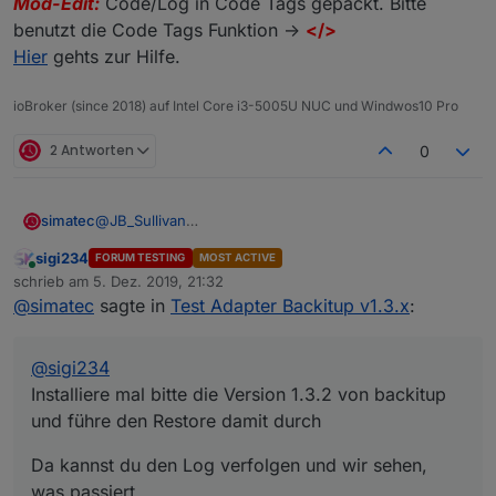
Mod-Edit:
Code/Log in Code Tags gepackt. Bitte
benutzt die Code Tags Funktion ->
</>
Hier
gehts zur Hilfe.
ioBroker (since 2018) auf Intel Core i3-5005U NUC und Windwos10 Pro
2 Antworten
0
@
JB_Sullivan
simatec
Installiere mal bitte die Version 1.3.2 von backitup und
sigi234
FORUM TESTING
MOST ACTIVE
führe den Restore damit durch
Da kannst du den Log verfolgen und wir sehen, was
Online
schrieb am
5. Dez. 2019, 21:32
passiert
zuletzt editiert von
@
simatec
sagte in
Test Adapter Backitup v1.3.x
:
@
sigi234
Installiere mal bitte die Version 1.3.2 von backitup
und führe den Restore damit durch
Da kannst du den Log verfolgen und wir sehen,
was passiert