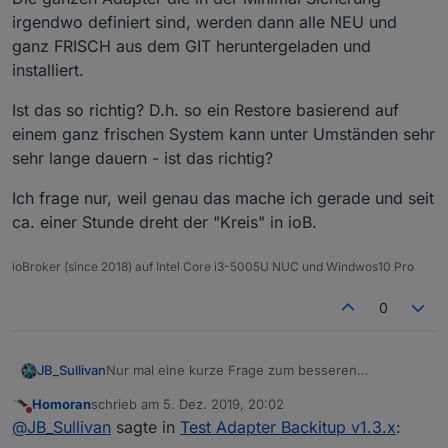
irgendwo definiert sind, werden dann alle NEU und
ganz FRISCH aus dem GIT heruntergeladen und
installiert.
Ist das so richtig? D.h. so ein Restore basierend auf
einem ganz frischen System kann unter Umständen sehr
sehr lange dauern - ist das richtig?
Ich frage nur, weil genau das mache ich gerade und seit
ca. einer Stunde dreht der "Kreis" in ioB.
ioBroker (since 2018) auf Intel Core i3-5005U NUC und Windwos10 Pro
0
Nur mal eine kurze Frage zum besseren
JB_Sullivan
Verständnis - Wenn ich ioB ganz neu aufsetze,
Homoran
schrieb am
5. Dez. 2019, 20:02
ohne Migration oder irgend etwas, sind Standard
Nun installiert man BackItUp dazu und kann dann
zuletzt editiert von
Nicht stören
@
JB_Sullivan
sagte in
Test Adapter Backitup v1.3.x
:
mäßig nur 3 Adapter installiert.
eine vorhandene Minimal Sicherung zum Restore
auswählen. Die ganzen Adapter die in der Minimal
Ist das so richtig? D.h. so ein Restore basierend auf