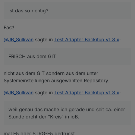
Sicherung irgendwo definiert sind, werden dann
einem ganz frischen System kann unter
Ist das so richtig?
alle NEU und ganz FRISCH aus dem GIT
Umständen sehr sehr lange dauern - ist das
Ich frage nur, weil genau das mache ich gerade
heruntergeladen und installiert.
richtig?
und seit ca. einer Stunde dreht der "Kreis" in ioB.
Fast!
@
JB_Sullivan
sagte in
Test Adapter Backitup v1.3.x
:
FRISCH aus dem GIT
nicht aus dem GIT sondern aus dem unter
Systemeinstellungen ausgewählten Repository.
@
JB_Sullivan
sagte in
Test Adapter Backitup v1.3.x
:
weil genau das mache ich gerade und seit ca. einer
Stunde dreht der "Kreis" in ioB.
mal F5 oder STRG-F5 gedrückt