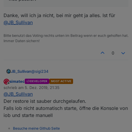
Danke, will ich ja nicht, bei mir geht ja alles. Ist für
@
JB_Sullivan
Bitte benutzt das Voting rechts unten im Beitrag wenn er euch geholfen hat.
Immer Daten sichern!
0
@
sigi234
JB_Sullivan
simatec
DEVELOPER
MOST ACTIVE
Ich vermute mal, das der Restore so, wie unter
Offline
schrieb am
5. Dez. 2019, 21:35
Linux unter Windows nicht funktioniert. ioB ist
zuletzt editiert von
@
JB_Sullivan
wieder eingefroren. Es werden scheinbar nur die
vier Adapter die nach einer Neuinstallation
Der restore ist sauber durchgelaufen.
Spoiler
vorhanden sind aus dem Backup restored, was
Falls iob nicht automatisch starte, öffne die Konsole von
dann scheinbar unter Windows zum Kollaps des
iob und starte manuell
Systems führt.
Mod-Edit:
Code/Log in Code Tags gepackt. Bitte
benutzt die Code Tags Funktion ->
</>
Hier
gehts zur Hilfe.
Besuche meine Github Seite