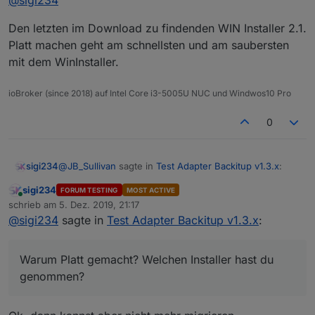
mit dem Win Installer wieder von vorne
Warum Platt gemacht? Welchen Installer hast du
angefangen.
Den letzten im Download zu findenden WIN Installer 2.1.
genommen?
Platt machen geht am schnellsten und am saubersten
mit dem WinInstaller.
ioBroker (since 2018) auf Intel Core i3-5005U NUC und Windwos10 Pro
0
@
JB_Sullivan
sagte in
Test Adapter Backitup v1.3.x
:
sigi234
sigi234
FORUM TESTING
MOST ACTIVE
Online
Ich habe dann nochmal alles platt gemacht und
schrieb am
5. Dez. 2019, 21:17
zuletzt editiert von
mit dem Win Installer wieder von vorne
@
sigi234
sagte in
Test Adapter Backitup v1.3.x
:
Warum Platt gemacht? Welchen Installer hast du
angefangen.
genommen?
Warum Platt gemacht? Welchen Installer hast du
genommen?