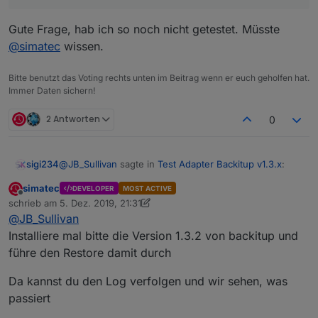
Gute Frage, hab ich so noch nicht getestet. Müsste
@
simatec
wissen.
Bitte benutzt das Voting rechts unten im Beitrag wenn er euch geholfen hat.
Immer Daten sichern!
2 Antworten
0
@
JB_Sullivan
sagte in
Test Adapter Backitup v1.3.x
:
sigi234
simatec
DEVELOPER
MOST ACTIVE
Offline
@
sigi234
schrieb am
5. Dez. 2019, 21:31
zuletzt editiert von simatec
12. Mai 2019, 22:32
@
JB_Sullivan
Gute Frage, hab ich so noch nicht getestet. Müsste
Ich will ja auch nicht migrieren, sondern ganz neu
Installiere mal bitte die Version 1.3.2 von backitup und
@
simatec
und sauber aufsetzen und dann ein mit BackItUp
wissen.
führe den Restore damit durch
erstelltes Minimal Backup einspielen - so
jedenfalls mein Plan.
Da kannst du den Log verfolgen und wir sehen, was
Oder funktioniert das auf Windows Ebene gar
passiert
nicht so? Mit einer Migration schleppe ich ja ggf.