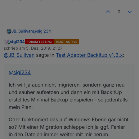
0
@
sigi234
JB_Sullivan
sigi234
FORUM TESTING
MOST ACTIVE
Ich will ja auch nicht migrieren, sondern ganz neu
Online
schrieb am
5. Dez. 2019, 21:27
und sauber aufsetzen und dann ein mit BackItUp
zuletzt editiert von
@
JB_Sullivan
sagte in
Test Adapter Backitup v1.3.x
:
erstelltes Minimal Backup einspielen - so jedenfalls
Oder funktioniert das auf Windows Ebene gar nicht
mein Plan.
so? Mit einer Migration schleppe ich ja ggf. Fehler
in den Dateien immer weiter mit mir herum.
@
sigi234
Ich will ja auch nicht migrieren, sondern ganz neu
und sauber aufsetzen und dann ein mit BackItUp
erstelltes Minimal Backup einspielen - so jedenfalls
mein Plan.
Oder funktioniert das auf Windows Ebene gar nicht
so? Mit einer Migration schleppe ich ja ggf. Fehler
in den Dateien immer weiter mit mir herum.