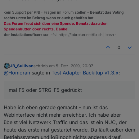
kein Support per PN! - Fragen im Forum stellen -
Benutzt das Voting
rechts unten im Beitrag wenn er euch geholfen hat.
Das Forum freut sich über eine Spende. Benutzt dazu den
Spendenbutton oben rechts. Danke!
der Installationsfixer:
curl -fsL https://iobroker.net/fix.sh | bash -
0
JB_Sullivan
schrieb am
5. Dez. 2019, 20:07
zuletzt editiert von
Offline
@
Homoran
sagte in
Test Adapter Backitup v1.3.x
:
mal F5 oder STRG-F5 gedrückt
Habe ich eben gerade gemacht - nun ist das
Webinterface nicht mehr erreichbar. Ich habe aber
übelst viel Netzwerk Traffic und das ist ein NUC, der
heute das erste mal gestartet wurde. Da läuft außer dem
Betriebssystem und ioB noch nichts anderes drauf.