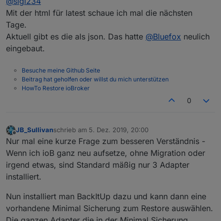
@
sigi234
@
sigi234
sagte in
Test Adapter Backitup v1.3.x
:
Mit der html für latest schaue ich mal die nächsten
Tage.
Kannst du auch eine Html machen für Latest
Aktuell gibt es die als json. Das hatte
@
Bluefox
neulich
backup found by start?
Andere Frage, kann ich den DP HTML löschen? Wird
eingebaut.
dieser dann neu angelegt?
Ok, hab es einfach mal gemacht.
Besuche meine Github Seite
Komischer weise habe ich jetzt keinen Zeilenumbruch
Beitrag hat geholfen oder willst du mich unterstützen
drinnen?
HowTo Restore ioBroker
ERELDIGT!
0
JB_Sullivan
schrieb am
5. Dez. 2019, 20:00
zuletzt editiert von
Offline
Nur mal eine kurze Frage zum besseren Verständnis -
Wenn ich ioB ganz neu aufsetze, ohne Migration oder
irgend etwas, sind Standard mäßig nur 3 Adapter
installiert.
Nun installiert man BackItUp dazu und kann dann eine
vorhandene Minimal Sicherung zum Restore auswählen.
Die ganzen Adapter die in der Minimal Sicherung