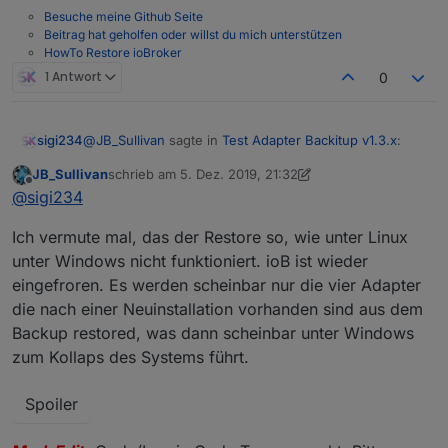
Fehler in den Dateien immer weiter mit mir herum.
Besuche meine Github Seite
Beitrag hat geholfen oder willst du mich unterstützen
HowTo Restore ioBroker
1 Antwort
0
@
JB_Sullivan
sagte in
Test Adapter Backitup v1.3.x
:
sigi234
JB_Sullivan
schrieb am
5. Dez. 2019, 21:32
zuletzt editiert von Negalein
12. Mai 2019, 22:58
Offline
@
sigi234
@
sigi234
Gute Frage, hab ich so noch nicht getestet. Müsste
Ich will ja auch nicht migrieren, sondern ganz neu
Ich vermute mal, das der Restore so, wie unter Linux
@
simatec
und sauber aufsetzen und dann ein mit BackItUp
wissen.
unter Windows nicht funktioniert. ioB ist wieder
erstelltes Minimal Backup einspielen - so
eingefroren. Es werden scheinbar nur die vier Adapter
jedenfalls mein Plan.
die nach einer Neuinstallation vorhanden sind aus dem
Oder funktioniert das auf Windows Ebene gar
Backup restored, was dann scheinbar unter Windows
nicht so? Mit einer Migration schleppe ich ja ggf.
zum Kollaps des Systems führt.
Fehler in den Dateien immer weiter mit mir herum.
Spoiler