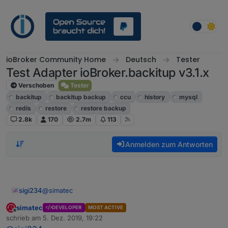
Weiter zum Inhalt
ioBroker Community Home
Deutsch
Tester
Test Adapter ioBroker.backitup v3.1.x
Verschoben
Tester
backitup
backitup backup
ccu
history
mysql
redis
restore
restore backup
2.8k
170
2.7m
113
Anmelden zum Antworten
@
simatec
sigi234
simatec
DEVELOPER
MOST ACTIVE
Ja, Danke hab ich schon gemacht.
Offline
schrieb am
5. Dez. 2019, 19:22
zuletzt editiert von