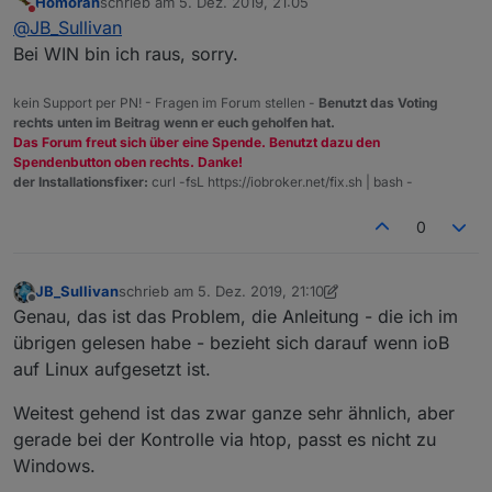
Homoran
schrieb am
5. Dez. 2019, 21:05
zuletzt editiert von
Nicht stören
welches?
@
JB_Sullivan
Bei WIN bin ich raus, sorry.
Win10 mit dem ioB Installer für Windows. js-
controller war dann 2.1, habe ich aber gleich auf
kein Support per PN! - Fragen im Forum stellen -
Benutzt das Voting
2.1.1 angehoben.
rechts unten im Beitrag wenn er euch geholfen hat.
BackItUp in der Version 1.3.1
Das Forum freut sich über eine Spende. Benutzt dazu den
Spendenbutton oben rechts. Danke!
Das minimal Backup stammt von heute Nacht von
der Installationsfixer:
curl -fsL https://iobroker.net/fix.sh | bash -
meinem Produktiven System wo ioB ebenfalls unter
Windows läuft. ja-controler und BackItUp haben
htop wird auf Windows Ebene nicht funktionieren
0
dort die gleichen Versionsstände.
fürchte ich. Dafür habe ich die entsprechenden
Windows Tools offen. Während des Restore läuft
zur Zeit eine Node-js Server-Side Java Skript
Instanz.
JB_Sullivan
schrieb am
5. Dez. 2019, 21:10
zuletzt editiert von JB_Sullivan
12. Mai 2019, 22:13
Offline
Genau, das ist das Problem, die Anleitung - die ich im
übrigen gelesen habe - bezieht sich darauf wenn ioB
auf Linux aufgesetzt ist.
Weitest gehend ist das zwar ganze sehr ähnlich, aber
gerade bei der Kontrolle via htop, passt es nicht zu
Windows.