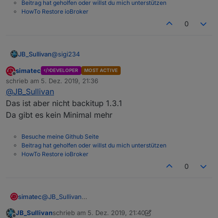
Beitrag hat geholfen oder willst du mich unterstützen
HowTo Restore ioBroker
0
@
sigi234
JB_Sullivan
simatec
DEVELOPER
MOST ACTIVE
Ich vermute mal, das der Restore so, wie unter
Offline
schrieb am
5. Dez. 2019, 21:36
Linux unter Windows nicht funktioniert. ioB ist
zuletzt editiert von
@
JB_Sullivan
wieder eingefroren. Es werden scheinbar nur die
vier Adapter die nach einer Neuinstallation
Das ist aber nicht backitup 1.3.1
Spoiler
vorhanden sind aus dem Backup restored, was
Da gibt es kein Minimal mehr
dann scheinbar unter Windows zum Kollaps des
Systems führt.
Mod-Edit:
Code/Log in Code Tags gepackt. Bitte
Besuche meine Github Seite
benutzt die Code Tags Funktion ->
</>
Beitrag hat geholfen oder willst du mich unterstützen
Hier
gehts zur Hilfe.
HowTo Restore ioBroker
0
simatec
@
JB_Sullivan
Das ist aber nicht backitup 1.3.1
JB_Sullivan
schrieb am
5. Dez. 2019, 21:40
Da gibt es kein Minimal mehr
zuletzt editiert von JB_Sullivan
12. Mai 2019, 22:40