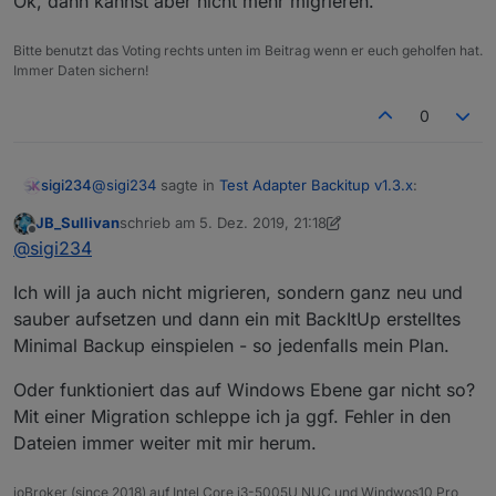
Ok, dann kannst aber nicht mehr migrieren.
Bitte benutzt das Voting rechts unten im Beitrag wenn er euch geholfen hat.
Immer Daten sichern!
0
@
sigi234
sagte in
Test Adapter Backitup v1.3.x
:
sigi234
JB_Sullivan
schrieb am
5. Dez. 2019, 21:18
zuletzt editiert von JB_Sullivan
12. Mai 2019, 22:22
Offline
Warum Platt gemacht? Welchen Installer hast du
@
sigi234
genommen?
Ok, dann kannst aber nicht mehr migrieren.
Ich will ja auch nicht migrieren, sondern ganz neu und
sauber aufsetzen und dann ein mit BackItUp erstelltes
Minimal Backup einspielen - so jedenfalls mein Plan.
Oder funktioniert das auf Windows Ebene gar nicht so?
Mit einer Migration schleppe ich ja ggf. Fehler in den
Dateien immer weiter mit mir herum.
ioBroker (since 2018) auf Intel Core i3-5005U NUC und Windwos10 Pro