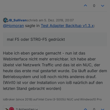
0
JB_Sullivan
schrieb am
5. Dez. 2019, 20:07
zuletzt editiert von
Offline
@
Homoran
sagte in
Test Adapter Backitup v1.3.x
:
mal F5 oder STRG-F5 gedrückt
Habe ich eben gerade gemacht - nun ist das
Webinterface nicht mehr erreichbar. Ich habe aber
übelst viel Netzwerk Traffic und das ist ein NUC, der
heute das erste mal gestartet wurde. Da läuft außer dem
Betriebssystem und ioB noch nichts anderes drauf.
(Win10 ist vor der Installation von ioB naürlich auf den
letzten Stand gebracht worden)
ioBroker (since 2018) auf Intel Core i3-5005U NUC und Windwos10 Pro
2 Antworten
0