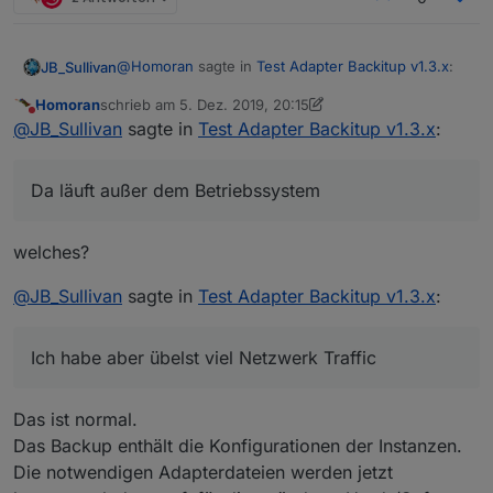
@
Homoran
sagte in
Test Adapter Backitup v1.3.x
:
JB_Sullivan
Homoran
schrieb am
5. Dez. 2019, 20:15
zuletzt editiert von Homoran
12. Mai 2019, 21:17
Nicht stören
mal F5 oder STRG-F5 gedrückt
@
JB_Sullivan
sagte in
Test Adapter Backitup v1.3.x
:
Habe ich eben gerade gemacht - nun ist das
Da läuft außer dem Betriebssystem
Webinterface nicht mehr erreichbar. Ich habe aber
übelst viel Netzwerk Traffic und das ist ein NUC,
der heute das erste mal gestartet wurde. Da läuft
welches?
außer dem Betriebssystem und ioB noch nichts
anderes drauf. (Win10 ist vor der Installation von
@
JB_Sullivan
sagte in
Test Adapter Backitup v1.3.x
:
ioB naürlich auf den letzten Stand gebracht
worden)
Ich habe aber übelst viel Netzwerk Traffic
Das ist normal.
Das Backup enthält die Konfigurationen der Instanzen.
Die notwendigen Adapterdateien werden jetzt