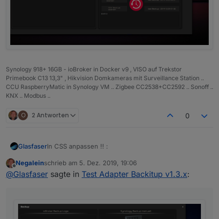
Synology 918+ 16GB - ioBroker in Docker v9 , VISO auf Trekstor
Primebook C13 13,3" , Hikvision Domkameras mit Surveillance Station ..
CCU RaspberryMatic in Synology VM .. Zigbee CC2538+CC2592 .. Sonoff ..
KNX .. Modbus ..
O
2 Antworten
0
In CSS anpassen !! :
Glasfaser
Negalein
schrieb am
5. Dez. 2019, 19:06
.backup-history{

zuletzt editiert von
Offline
@
Glasfaser
sagte in
Test Adapter Backitup v1.3.x
:
    display:block !important;

    width:100% !important;

    overflow-y:scroll; 

}

.backup-type-iobroker
