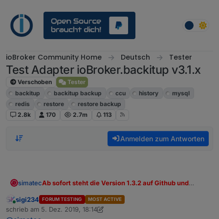
Weiter zum Inhalt
ioBroker Community Home
Deutsch
Tester
Test Adapter ioBroker.backitup v3.1.x
Verschoben
Tester
backitup
backitup backup
ccu
history
mysql
redis
restore
restore backup
2.8k
170
2.7m
113
Anmelden zum Antworten
Ab sofort steht die Version 1.3.2 auf Github und
simatec
spätestens ab heute Nacht auch in der latest Repo
sigi234
FORUM TESTING
MOST ACTIVE
zur Verfügung.
Wichtigste Neuerung neben einigen kleinen Bugfix ist
Online
schrieb am
5. Dez. 2019, 18:14
das kleine Webinterface für den Restore.
zuletzt editiert von sigi234
12. Mai 2019, 19:16