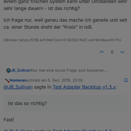
einem ganz frischen System kann unter Umständen sehr
sehr lange dauern - ist das richtig?
Ich frage nur, weil genau das mache ich gerade und seit
ca. einer Stunde dreht der "Kreis" in ioB.
ioBroker (since 2018) auf Intel Core i3-5005U NUC und Windwos10 Pro
0
Nur mal eine kurze Frage zum besseren
JB_Sullivan
Verständnis - Wenn ich ioB ganz neu aufsetze,
Homoran
schrieb am
5. Dez. 2019, 20:02
ohne Migration oder irgend etwas, sind Standard
Nun installiert man BackItUp dazu und kann dann
zuletzt editiert von
Nicht stören
@
JB_Sullivan
sagte in
Test Adapter Backitup v1.3.x
:
mäßig nur 3 Adapter installiert.
eine vorhandene Minimal Sicherung zum Restore
auswählen. Die ganzen Adapter die in der Minimal
Ist das so richtig? D.h. so ein Restore basierend auf
Sicherung irgendwo definiert sind, werden dann
einem ganz frischen System kann unter
Ist das so richtig?
alle NEU und ganz FRISCH aus dem GIT
Umständen sehr sehr lange dauern - ist das
Ich frage nur, weil genau das mache ich gerade
heruntergeladen und installiert.
richtig?
und seit ca. einer Stunde dreht der "Kreis" in ioB.
Fast!