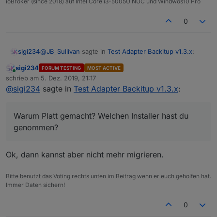
ioBroker (since 2018) auf Intel Core i3-5005U NUC und Windwos10 Pro
0
@
JB_Sullivan
sagte in
Test Adapter Backitup v1.3.x
:
sigi234
sigi234
FORUM TESTING
MOST ACTIVE
Online
Ich habe dann nochmal alles platt gemacht und
schrieb am
5. Dez. 2019, 21:17
zuletzt editiert von
mit dem Win Installer wieder von vorne
@
sigi234
sagte in
Test Adapter Backitup v1.3.x
:
Warum Platt gemacht? Welchen Installer hast du
angefangen.
genommen?
Warum Platt gemacht? Welchen Installer hast du
genommen?
Ok, dann kannst aber nicht mehr migrieren.
Bitte benutzt das Voting rechts unten im Beitrag wenn er euch geholfen hat.
Immer Daten sichern!
0