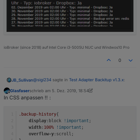
ioBroker (since 2018) auf Intel Core i3-5005U NUC und Windwos10 Pro
0
@
sigi234
sagte in
Test Adapter Backitup v1.3.x
:
JB_Sullivan
Glasfaser
schrieb am
5. Dez. 2019, 18:54
zuletzt editiert von Glasfaser
12. Mai 2019, 19:58
Offline
@
simatec
In CSS anpassen !! :
Die gleiche Frage wollte ich auch eben stellen ;)
Hallo, seit dem update schaut die
Formatierung von backitup.0.history.html
.backup-history
{
anders aus, hast du was umgestellt?
display
:block 
!important
;
Muss ich was umstellen?
width
:
100%
!important
;
overflow-y
:scroll; 