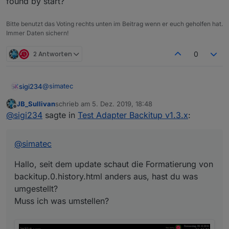
found by start?
Bitte benutzt das Voting rechts unten im Beitrag wenn er euch geholfen hat.
Immer Daten sichern!
2 Antworten
0
@
simatec
sigi234
JB_Sullivan
schrieb am
5. Dez. 2019, 18:48
Hallo, seit dem update schaut die Formatierung von
zuletzt editiert von
Offline
@
sigi234
sagte in
Test Adapter Backitup v1.3.x
:
backitup.0.history.html anders aus, hast du was
umgestellt?
Muss ich was umstellen?
@
simatec
Hallo, seit dem update schaut die Formatierung von
backitup.0.history.html anders aus, hast du was
umgestellt?
Muss ich was umstellen?