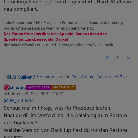
heruntergeladen, ggf. für die geänderte Hard-/Software
neu kompiliert.
kein Support per PN! - Fragen im Forum stellen -
Benutzt das Voting
rechts unten im Beitrag wenn er euch geholfen hat.
Das Forum freut sich über eine Spende. Benutzt dazu den
Spendenbutton oben rechts. Danke!
der Installationsfixer:
curl -fsL https://iobroker.net/fix.sh | bash -
0
@
Homoran
sagte in
Test Adapter Backitup v1.3.x
:
JB_Sullivan
simatec
DEVELOPER
MOST ACTIVE
Offline
mal F5 oder STRG-F5 gedrückt
schrieb am
5. Dez. 2019, 20:30
zuletzt editiert von
@
JB_Sullivan
Schaue mal mit htop, was für Prozesse laufen
Habe ich eben gerade gemacht - nun ist das
Hast du dir im Vorfeld mal die Anleitung zum Restore
Webinterface nicht mehr erreichbar. Ich habe aber
übelst viel Netzwerk Traffic und das ist ein NUC,
durchgelesen?
der heute das erste mal gestartet wurde. Da läuft
Welche Version von Backitup hast du für den Restore
außer dem Betriebssystem und ioB noch nichts
benutzt?