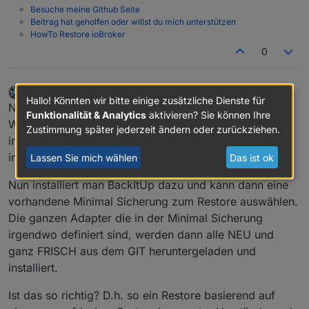
Ok, hab es einfach mal gemacht.
Besuche meine Github Seite
Komischer weise habe ich jetzt keinen Zeilenumbruch
Beitrag hat geholfen oder willst du mich unterstützen
drinnen?
HowTo Restore ioBroker
ERELDIGT!
0
JB_Sullivan
schrieb am
5. Dez. 2019, 20:00
zuletzt editiert von
Hallo! Könnten wir bitte einige zusätzliche Dienste für
Offline
Nur mal eine kurze Frage zum besseren Verständnis -
Funktionalität & Analytics
aktivieren? Sie können Ihre
Wenn ich ioB ganz neu aufsetze, ohne Migration oder
Zustimmung später jederzeit ändern oder zurückziehen.
irgend etwas, sind Standard mäßig nur 3 Adapter
installiert.
Lassen Sie mich wählen
Das ist ok
Nun installiert man BackItUp dazu und kann dann eine
vorhandene Minimal Sicherung zum Restore auswählen.
Die ganzen Adapter die in der Minimal Sicherung
irgendwo definiert sind, werden dann alle NEU und
ganz FRISCH aus dem GIT heruntergeladen und
installiert.
Ist das so richtig? D.h. so ein Restore basierend auf