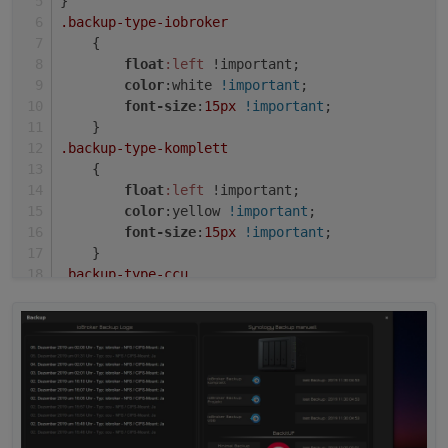
}
.backup-type-iobroker
    {
float
:left
 !important;
color
:white 
!important
;
font-size
:
15px
!important
;
    }
.backup-type-komplett
Kannst du auch eine Html machen für Latest
    {
backup found by start?
float
:left
 !important;
color
:yellow 
!important
;
font-size
:
15px
!important
;
    }
.backup-type-ccu
    {
float
:left
 !important;
color
:gray 
!important
;
font-size
:
15px
!important
;
    }