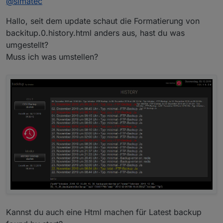
@
simatec
Hier öffnet sich nun bei Start des Restore's ein neuer
Hier ein paar Screenshots, wie das Ganze dann
Tab, in dem ihr den log bzw.
ausschaut ...
Wiederherstellungsprozess genau verfolgen könnt.
Hallo, seit dem update schaut die Formatierung von
Aufgrund des Stopps von ioBroker war dies bisher
backitup.0.history.html anders aus, hast du was
nicht möglich und man sah nur über einige Umwege,
umgestellt?
was gerade passiert.
Muss ich was umstellen?
Ab sofort sieht man genau, was gerade für Prozesse
der Wiederherstellung laufen.
Kannst du auch eine Html machen für Latest backup