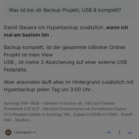
Was ist bei dir Backup Projekt, USB & komplett?
Damit Steuere ich Hyperbackup zusätzlich ,
wenn ich
mal am basteln bin
.
Backup komplett, ist der gesammte ioBroker Ordner
Projekt ist mein View
USB , ist meine 3 Absicherung auf einer externe USB
Festplatte.
Aber ansonsten läuft alles im Hintergrund zusätzlich mit
Hyperbackup jeden Tag um 3:00 Uhr .
Synology 918+ 16GB - ioBroker in Docker v9 , VISO auf Trekstor
Primebook C13 13,3" , Hikvision Domkameras mit Surveillance Station ..
CCU RaspberryMatic in Synology VM .. Zigbee CC2538+CC2592 .. Sonoff ..
KNX .. Modbus ..
M
1 Antwort
1