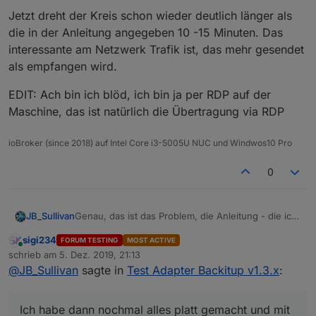
Jetzt dreht der Kreis schon wieder deutlich länger als
die in der Anleitung angegeben 10 -15 Minuten. Das
interessante am Netzwerk Trafik ist, das mehr gesendet
als empfangen wird.
EDIT: Ach bin ich blöd, ich bin ja per RDP auf der
Maschine, das ist natürlich die Übertragung via RDP
ioBroker (since 2018) auf Intel Core i3-5005U NUC und Windwos10 Pro
0
Genau, das ist das Problem, die Anleitung - die ich
JB_Sullivan
im übrigen gelesen habe - bezieht sich darauf
sigi234
FORUM TESTING
MOST ACTIVE
wenn ioB auf Linux aufgesetzt ist.
Weitest gehend ist das zwar ganze sehr ähnlich,
Online
schrieb am
5. Dez. 2019, 21:13
aber gerade bei der Kontrolle via htop, passt es
zuletzt editiert von
@
JB_Sullivan
sagte in
Test Adapter Backitup v1.3.x
:
nicht zu Windows.
Im übrigen hat mir vorhin das "F5" drücken, das
ganze Backup gekillt. IoB war nicht mehr zu
erreichen, weder nach einem Neustart noch sonst
Jetzt dreht der Kreis schon wieder deutlich länger
Ich habe dann nochmal alles platt gemacht und mit
irgend wie. Ich habe dann nochmal alles platt
als die in der Anleitung angegeben 10 -15 Minuten.