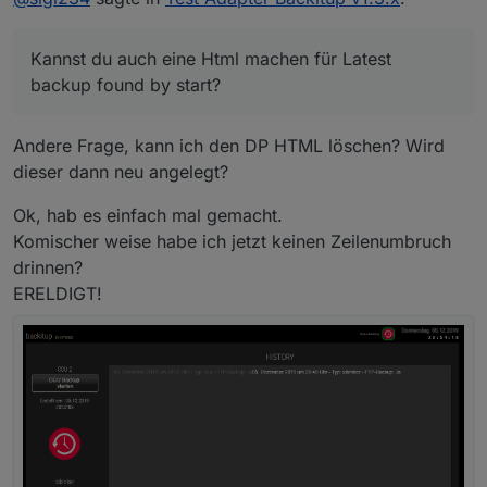
        float:left !important;

        color:white !important;

        font-size:15px !important

Kannst du auch eine Html machen für Latest
    }

backup found by start?
.backup-type-ccu

    {

        float:left !important;

Andere Frage, kann ich den DP HTML löschen? Wird
        color:gray !important;

dieser dann neu angelegt?
        font-size:15px !important;

Ok, hab es einfach mal gemacht.
Komischer weise habe ich jetzt keinen Zeilenumbruch
drinnen?
ERELDIGT!