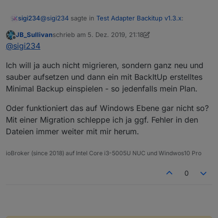
@
sigi234
sagte in
Test Adapter Backitup v1.3.x
:
sigi234
JB_Sullivan
schrieb am
5. Dez. 2019, 21:18
zuletzt editiert von JB_Sullivan
12. Mai 2019, 22:22
Offline
Warum Platt gemacht? Welchen Installer hast du
@
sigi234
genommen?
Ok, dann kannst aber nicht mehr migrieren.
Ich will ja auch nicht migrieren, sondern ganz neu und
sauber aufsetzen und dann ein mit BackItUp erstelltes
Minimal Backup einspielen - so jedenfalls mein Plan.
Oder funktioniert das auf Windows Ebene gar nicht so?
Mit einer Migration schleppe ich ja ggf. Fehler in den
Dateien immer weiter mit mir herum.
ioBroker (since 2018) auf Intel Core i3-5005U NUC und Windwos10 Pro
0