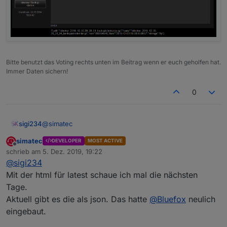
Bitte benutzt das Voting rechts unten im Beitrag wenn er euch geholfen hat.
Immer Daten sichern!
0
@
simatec
sigi234
simatec
DEVELOPER
MOST ACTIVE
Ja, Danke hab ich schon gemacht.
Offline
schrieb am
5. Dez. 2019, 19:22
zuletzt editiert von
@
sigi234
@
sigi234
sagte in
Test Adapter Backitup v1.3.x
:
Mit der html für latest schaue ich mal die nächsten
Tage.
Kannst du auch eine Html machen für Latest
Aktuell gibt es die als json. Das hatte
@
Bluefox
neulich
backup found by start?
Andere Frage, kann ich den DP HTML löschen? Wird
eingebaut.
dieser dann neu angelegt?