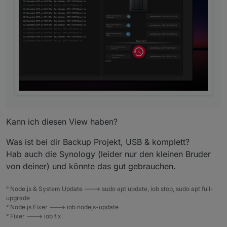
    {

        float:left !important;

        color:white !important;

        font-size:15px !important;

    }

.backup-type-komplett

    {

        float:left !important;

        color:yellow !important;

        font-size:15px !important;

    }

.backup-type-ccu

    {

Kann ich diesen View haben?
        float:left !important;

        color:gray !important;

Was ist bei dir Backup Projekt, USB & komplett?
        font-size:15px !important;

Hab auch die Synology (leider nur den kleinen Bruder
    }

von deiner) und könnte das gut gebrauchen.
° Node.js & System Update ---> sudo apt update, iob stop, sudo apt full-
upgrade
° Node.js Fixer ---> iob nodejs-update
° Fixer ---> iob fix