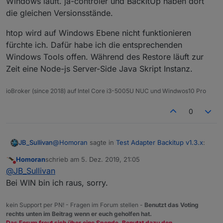
Windows läuft. ja-controler und BackItUp haben dort
die gleichen Versionsstände.
htop wird auf Windows Ebene nicht funktionieren
fürchte ich. Dafür habe ich die entsprechenden
Windows Tools offen. Während des Restore läuft zur
Zeit eine Node-js Server-Side Java Skript Instanz.
ioBroker (since 2018) auf Intel Core i3-5005U NUC und Windwos10 Pro
0
@
Homoran
sagte in
Test Adapter Backitup v1.3.x
:
JB_Sullivan
Homoran
schrieb am
5. Dez. 2019, 21:05
zuletzt editiert von
Nicht stören
welches?
@
JB_Sullivan
Bei WIN bin ich raus, sorry.
Win10 mit dem ioB Installer für Windows. js-
controller war dann 2.1, habe ich aber gleich auf
kein Support per PN! - Fragen im Forum stellen -
Benutzt das Voting
2.1.1 angehoben.
rechts unten im Beitrag wenn er euch geholfen hat.
BackItUp in der Version 1.3.1
Das Forum freut sich über eine Spende. Benutzt dazu den