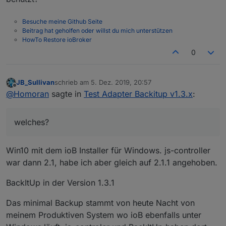
anderes drauf. (Win10 ist vor der Installation von
ioB naürlich auf den letzten Stand gebracht
worden)
Besuche meine Github Seite
Beitrag hat geholfen oder willst du mich unterstützen
HowTo Restore ioBroker
0
JB_Sullivan
schrieb am
5. Dez. 2019, 20:57
zuletzt editiert von
Offline
@
Homoran
sagte in
Test Adapter Backitup v1.3.x
:
welches?
Win10 mit dem ioB Installer für Windows. js-controller
war dann 2.1, habe ich aber gleich auf 2.1.1 angehoben.
BackItUp in der Version 1.3.1
Das minimal Backup stammt von heute Nacht von
meinem Produktiven System wo ioB ebenfalls unter