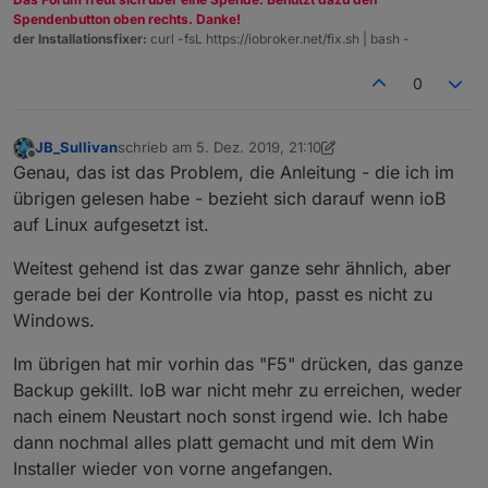
Spendenbutton oben rechts. Danke!
Das minimal Backup stammt von heute Nacht von
der Installationsfixer:
curl -fsL https://iobroker.net/fix.sh | bash -
meinem Produktiven System wo ioB ebenfalls unter
Windows läuft. ja-controler und BackItUp haben
htop wird auf Windows Ebene nicht funktionieren
0
dort die gleichen Versionsstände.
fürchte ich. Dafür habe ich die entsprechenden
Windows Tools offen. Während des Restore läuft
zur Zeit eine Node-js Server-Side Java Skript
Instanz.
JB_Sullivan
schrieb am
5. Dez. 2019, 21:10
zuletzt editiert von JB_Sullivan
12. Mai 2019, 22:13
Offline
Genau, das ist das Problem, die Anleitung - die ich im
übrigen gelesen habe - bezieht sich darauf wenn ioB
auf Linux aufgesetzt ist.
Weitest gehend ist das zwar ganze sehr ähnlich, aber
gerade bei der Kontrolle via htop, passt es nicht zu
Windows.
Im übrigen hat mir vorhin das "F5" drücken, das ganze
Backup gekillt. IoB war nicht mehr zu erreichen, weder
nach einem Neustart noch sonst irgend wie. Ich habe
dann nochmal alles platt gemacht und mit dem Win
Installer wieder von vorne angefangen.