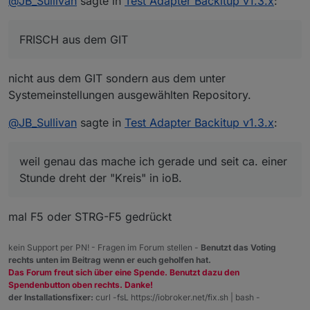
@
JB_Sullivan
sagte in
Test Adapter Backitup v1.3.x
:
FRISCH aus dem GIT
nicht aus dem GIT sondern aus dem unter
Systemeinstellungen ausgewählten Repository.
@
JB_Sullivan
sagte in
Test Adapter Backitup v1.3.x
:
weil genau das mache ich gerade und seit ca. einer
Stunde dreht der "Kreis" in ioB.
mal F5 oder STRG-F5 gedrückt
kein Support per PN! - Fragen im Forum stellen -
Benutzt das Voting
rechts unten im Beitrag wenn er euch geholfen hat.
Das Forum freut sich über eine Spende. Benutzt dazu den
Spendenbutton oben rechts. Danke!
der Installationsfixer:
curl -fsL https://iobroker.net/fix.sh | bash -