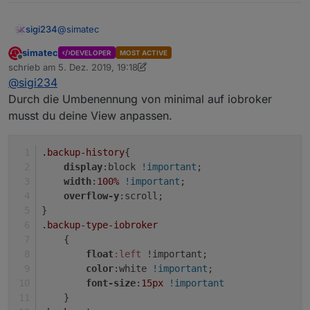
@
simatec
sigi234
simatec
DEVELOPER
MOST ACTIVE
Hallo, seit dem update schaut die Formatierung von
Offline
schrieb am
5. Dez. 2019, 19:18
backitup.0.history.html anders aus, hast du was
zuletzt editiert von simatec
12. Mai 2019, 20:19
@
sigi234
umgestellt?
Muss ich was umstellen?
Durch die Umbenennung von minimal auf iobroker
musst du deine View anpassen.
.backup-history
{
display
:block 
!important
;
width
:
100%
!important
;
overflow-y
:scroll; 
}
.backup-type-iobroker
Kannst du auch eine Html machen für Latest backup
found by start?
    {
float
:left
 !important;
color
:white 
!important
;
font-size
:
15px
!important
    }