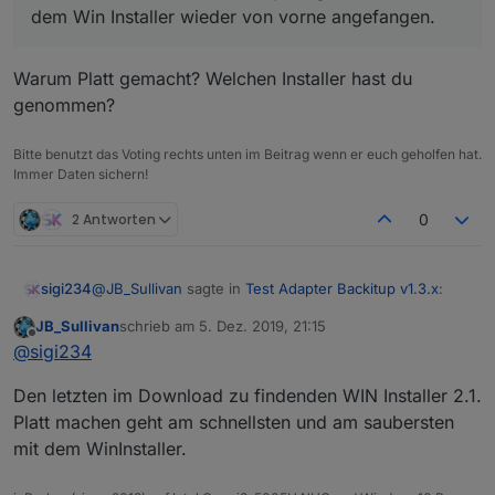
gemacht und mit dem Win Installer wieder von
Das interessante am Netzwerk Trafik ist, das mehr
EDIT: Ach bin ich blöd, ich bin ja per RDP auf der
dem Win Installer wieder von vorne angefangen.
vorne angefangen.
gesendet als empfangen wird.
Maschine, das ist natürlich die Übertragung via RDP
Warum Platt gemacht? Welchen Installer hast du
genommen?
Bitte benutzt das Voting rechts unten im Beitrag wenn er euch geholfen hat.
Immer Daten sichern!
2 Antworten
0
@
JB_Sullivan
sagte in
Test Adapter Backitup v1.3.x
:
sigi234
JB_Sullivan
schrieb am
5. Dez. 2019, 21:15
zuletzt editiert von
Offline
Ich habe dann nochmal alles platt gemacht und
@
sigi234
mit dem Win Installer wieder von vorne
Warum Platt gemacht? Welchen Installer hast du
angefangen.
Den letzten im Download zu findenden WIN Installer 2.1.
genommen?
Platt machen geht am schnellsten und am saubersten
mit dem WinInstaller.