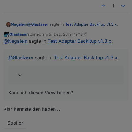
1
@
Glasfaser
sagte in
Test Adapter Backitup v1.3.x
:
Negalein
Glasfaser
schrieb am
5. Dez. 2019, 19:18
zuletzt editiert von Glasfaser
12. Mai 2019, 20:18
Offline
@
Negalein
sagte in
Test Adapter Backitup v1.3.x
:
@
Glasfaser
sagte in
Test Adapter Backitup v1.3.x
:
Kann ich diesen View haben?
Kann ich diesen View haben?
Klar kannste den haben ..
Was ist bei dir Backup Projekt, USB & komplett?
Hab auch die Synology (leider nur den kleinen
Spoiler
Bruder von deiner) und könnte das gut gebrauchen.