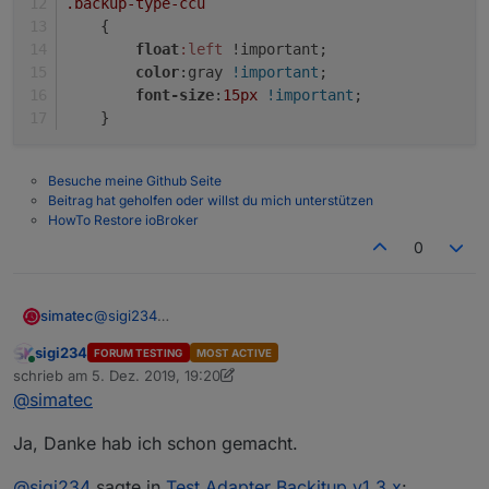
.backup-type-ccu
    {
float
:left
 !important;
color
:gray 
!important
;
font-size
:
15px
!important
;
    }
Besuche meine Github Seite
Beitrag hat geholfen oder willst du mich unterstützen
HowTo Restore ioBroker
0
@
sigi234
simatec
Durch die Umbenennung von minimal auf iobroker
sigi234
FORUM TESTING
MOST ACTIVE
musst du deine View anpassen.
.backup-history{

Online
schrieb am
5. Dez. 2019, 19:20
    display:block !important;

zuletzt editiert von sigi234
12. Mai 2019, 21:13
@
simatec
    width:100% !important;

    overflow-y:scroll; 

Ja, Danke hab ich schon gemacht.
}

.backup-type-iobroker

    {

@
sigi234
sagte in
Test Adapter Backitup v1.3.x
: